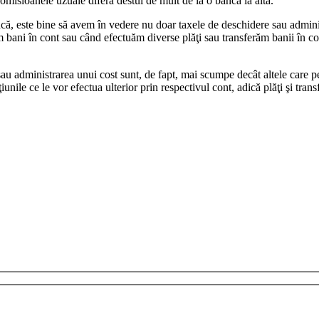
 comisioanele uzuale diferă destul de mult de la o bancă la alta.
, este bine să avem în vedere nu doar taxele de deschidere sau administ
 bani în cont sau când efectuăm diverse plăţi sau transferăm banii în cont
u administrarea unui cost sunt, de fapt, mai scumpe decât altele care pe
unile ce le vor efectua ulterior prin respectivul cont, adică plăţi şi transf