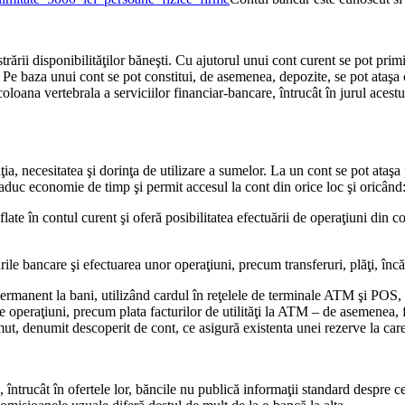
ării disponibilităţilor băneşti. Cu ajutorul unui cont curent se pot primi 
r. Pe baza unui cont se pot constitui, de asemenea, depozite, se pot ataşa 
oana vertebrala a serviciilor financiar-bancare, întrucât în jurul acestuia
ţia, necesitatea şi dorinţa de utilizare a sumelor. La un cont se pot ataşa
duc economie de timp şi permit accesul la cont din orice loc şi oricând
ate în contul curent şi oferă posibilitatea efectuării de operaţiuni din co
e bancare şi efectuarea unor operaţiuni, precum transferuri, plăţi, încăr
permanent la bani, utilizând cardul în reţelele de terminale ATM şi POS,
 de operaţiuni, precum plata facturilor de utilităţi la ATM – de asemenea,
ut, denumit descoperit de cont, ce asigură existenta unei rezerve la care
, întrucât în ofertele lor, băncile nu publică informaţii standard despre