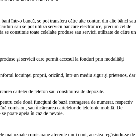
bani într-o bancă, se pot transfera către alte conturi din alte bănci sau
carduri sau se pot utiliza servicii bancare electronice, precum cel de
 se constituie toate celelalte produse sau servicii utilizate de către un
 produse şi servicii care permit accesul la fonduri prin modalităţi
:
nfortul locuinţei proprii, oricând, într-un mediu sigur şi prietenos, dar
carea cartelei de telefon sau constituirea de depozite.
 pentru cele două funcţiuni de bază (retragerea de numerar, respectiv
 fără comision, sau încărcarea cartelelor de telefonie mobilă. De
 se poate apela în caz de nevoie.
 cele mai uzuale comisioane aferente unui cont, acestea regăsindu-se de