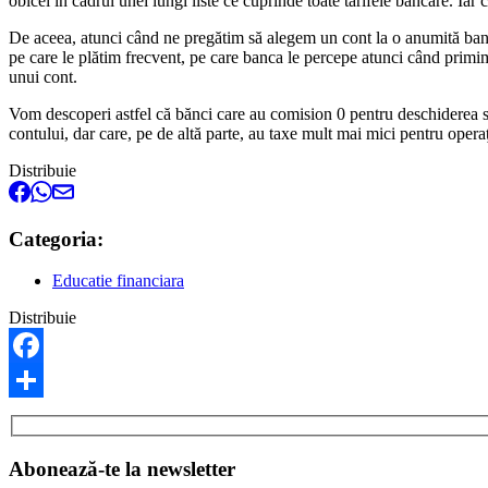
obicei în cadrul unei lungi liste ce cuprinde toate tarifele bancare. Iar
De aceea, atunci când ne pregătim să alegem un cont la o anumită bancă
pe care le plătim frecvent, pe care banca le percepe atunci când primim
unui cont.
Vom descoperi astfel că bănci care au comision 0 pentru deschiderea sa
contului, dar care, pe de altă parte, au taxe mult mai mici pentru operaţi
Distribuie
Categoria:
Educatie financiara
Distribuie
Facebook
Share
Abonează-te la newsletter