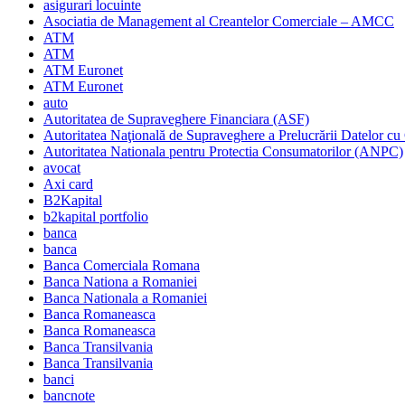
asigurari locuinte
Asociatia de Management al Creantelor Comerciale – AMCC
ATM
ATM
ATM Euronet
ATM Euronet
auto
Autoritatea de Supraveghere Financiara (ASF)
Autoritatea Naţională de Supraveghere a Prelucrării Datelor cu
Autoritatea Nationala pentru Protectia Consumatorilor (ANPC)
avocat
Axi card
B2Kapital
b2kapital portfolio
banca
banca
Banca Comerciala Romana
Banca Nationa a Romaniei
Banca Nationala a Romaniei
Banca Romaneasca
Banca Romaneasca
Banca Transilvania
Banca Transilvania
banci
bancnote