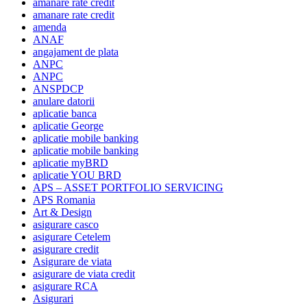
amanare rate credit
amanare rate credit
amenda
ANAF
angajament de plata
ANPC
ANPC
ANSPDCP
anulare datorii
aplicatie banca
aplicatie George
aplicatie mobile banking
aplicatie mobile banking
aplicatie myBRD
aplicatie YOU BRD
APS – ASSET PORTFOLIO SERVICING
APS Romania
Art & Design
asigurare casco
asigurare Cetelem
asigurare credit
Asigurare de viata
asigurare de viata credit
asigurare RCA
Asigurari