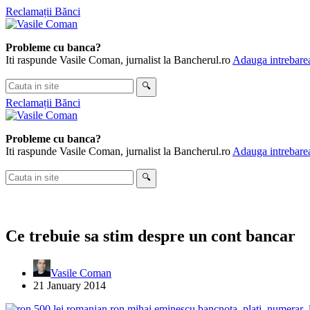
Skip
Reclamații Bănci
to
content
Probleme cu banca?
Iti raspunde Vasile Coman, jurnalist la Bancherul.ro
Adauga intrebarea
Cauta
🔍
in
Reclamații Bănci
site
Probleme cu banca?
Iti raspunde Vasile Coman, jurnalist la Bancherul.ro
Adauga intrebarea
Cauta
🔍
in
site
Ce trebuie sa stim despre un cont bancar
Vasile Coman
21 January 2014