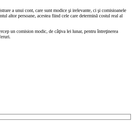
rare a unui cont, care sunt modice şi irelevante, ci şi comisioanele
ul altor persoane, acestea fiind cele care determină costul real al
rcep un comision modic, de câţiva lei lunar, pentru întreţinerea
eruri.