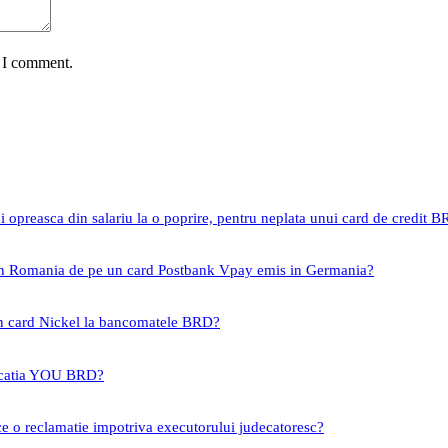
e I comment.
i opreasca din salariu la o poprire, pentru neplata unui card de credit 
 in Romania de pe un card Postbank Vpay emis in Germania?
un card Nickel la bancomatele BRD?
icatia YOU BRD?
ce o reclamatie impotriva executorului judecatoresc?