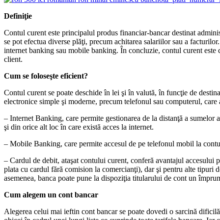
Definiţie
Contul curent este principalul produs financiar-bancar destinat administr
se pot efectua diverse plăţi, precum achitarea salariilor sau a facturilo
internet banking sau mobile banking. În concluzie, contul curent este col
client.
Cum se foloseşte eficient?
Contul curent se poate deschide în lei şi în valută, în funcţie de destina
electronice simple şi moderne, precum telefonul sau computerul, care a
– Internet Banking, care permite gestionarea de la distanţă a sumelor afl
şi din orice alt loc în care există acces la internet.
– Mobile Banking, care permite accesul de pe telefonul mobil la conturil
– Cardul de debit, ataşat contului curent, conferă avantajul accesului 
plata cu cardul fără comision la comercianţi), dar şi pentru alte tipuri
asemenea, banca poate pune la dispoziţia titularului de cont un împrum
Cum alegem un cont bancar
Alegerea celui mai ieftin cont bancar se poate dovedi o sarcină dificilă