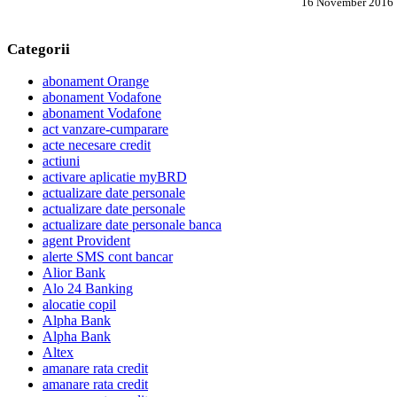
16 November 2016
Categorii
abonament Orange
abonament Vodafone
abonament Vodafone
act vanzare-cumparare
acte necesare credit
actiuni
activare aplicatie myBRD
actualizare date personale
actualizare date personale
actualizare date personale banca
agent Provident
alerte SMS cont bancar
Alior Bank
Alo 24 Banking
alocatie copil
Alpha Bank
Alpha Bank
Altex
amanare rata credit
amanare rata credit