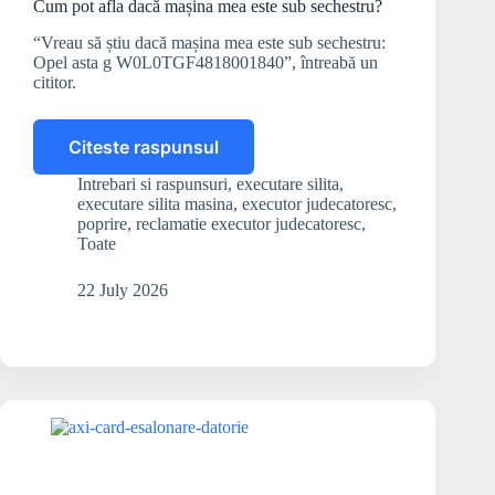
Cum pot afla dacă mașina mea este sub sechestru?
“Vreau să știu dacă mașina mea este sub sechestru:
Opel asta g W0L0TGF4818001840”, întreabă un
cititor.
Citeste raspunsul
Cum
pot
Intrebari si raspunsuri
,
executare silita
,
afla
executare silita masina
,
executor judecatoresc
,
dacă
poprire
,
reclamatie executor judecatoresc
,
mașina
Toate
mea
este
22 July 2026
sub
sechestru?