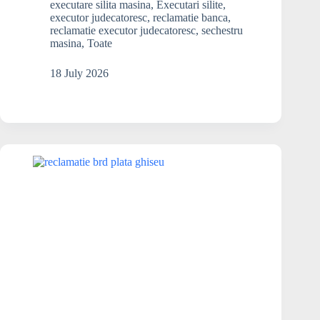
să
executare silita masina
,
Executari silite
,
știu
executor judecatoresc
,
reclamatie banca
,
dacă
reclamatie executor judecatoresc
,
sechestru
masina
,
Toate
mașina
aceasta
este
18 July 2026
sub
sechestru?