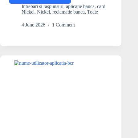
fac
Intrebari si raspunsuri
,
aplicatie banca
,
card
dacă
Nickel
,
Nickel
,
reclamatie banca
,
Toate
am
uitat
4 June 2026
1 Comment
codul
de
6
cifre
pentru
aplicația
Nickel?