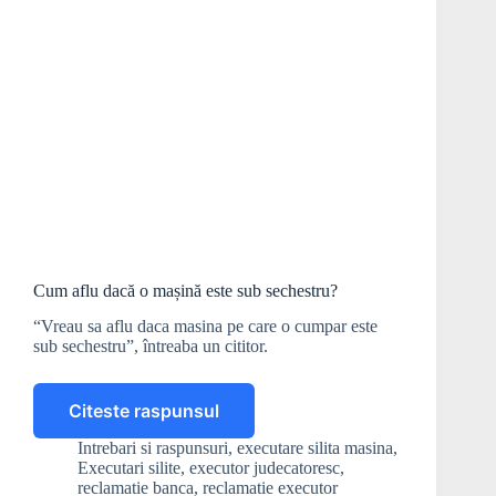
Cum aflu dacă o mașină este sub sechestru?
“Vreau sa aflu daca masina pe care o cumpar este
sub sechestru”, întreaba un cititor.
Citeste raspunsul
Cum
aflu
Intrebari si raspunsuri
,
executare silita masina
,
dacă
Executari silite
,
executor judecatoresc
,
o
reclamatie banca
,
reclamatie executor