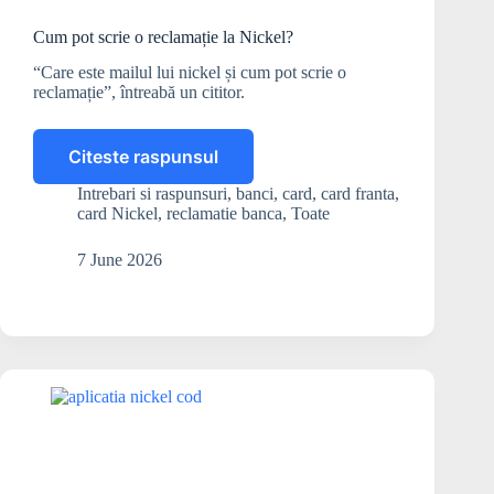
Cum pot scrie o reclamație la Nickel?
“Care este mailul lui nickel și cum pot scrie o
reclamație”, întreabă un cititor.
Citeste raspunsul
Cum
pot
Intrebari si raspunsuri
,
banci
,
card
,
card franta
,
scrie
card Nickel
,
reclamatie banca
,
Toate
o
reclamație
7 June 2026
la
Nickel?