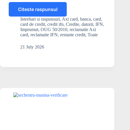
Citeste raspunsul
AXI
Card
Intrebari si raspunsuri
,
Axi card
,
banca
,
card
,
nu
card de credit
,
credit ifn
,
Credite
,
datorii
,
IFN
,
vrea
Imprumut
,
OUG 50/2010
,
reclamatie Axi
să-
card
,
reclamatie IFN
,
restante credit
,
Toate
mi
eșaloneze
21 July 2026
datoria.
Ce
pot
să
fac?