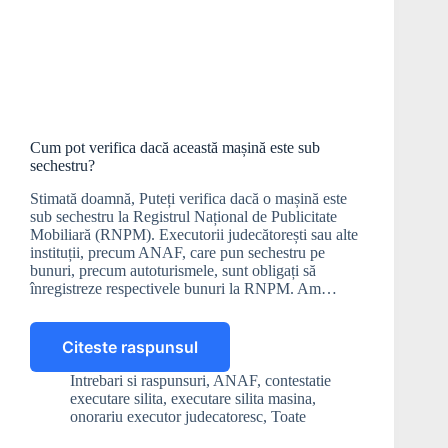
Cum pot verifica dacă această mașină este sub
sechestru?
Stimată doamnă, Puteți verifica dacă o mașină este
sub sechestru la Registrul Național de Publicitate
Mobiliară (RNPM). Executorii judecătorești sau alte
instituții, precum ANAF, care pun sechestru pe
bunuri, precum autoturismele, sunt obligați să
înregistreze respectivele bunuri la RNPM. Am…
Citeste raspunsul
Cum
pot
Intrebari si raspunsuri
,
ANAF
,
contestatie
verifica
executare silita
,
executare silita masina
,
dacă
onorariu executor judecatoresc
,
Toate
această