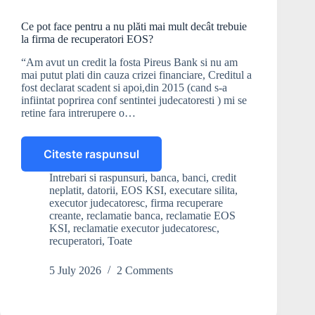
Ce pot face pentru a nu plăti mai mult decât trebuie
la firma de recuperatori EOS?
“Am avut un credit la fosta Pireus Bank si nu am
mai putut plati din cauza crizei financiare, Creditul a
fost declarat scadent si apoi,din 2015 (cand s-a
infiintat poprirea conf sentintei judecatoresti ) mi se
retine fara intrerupere o…
Citeste raspunsul
Ce
pot
Intrebari si raspunsuri
,
banca
,
banci
,
credit
face
neplatit
,
datorii
,
EOS KSI
,
executare silita
,
pentru
executor judecatoresc
,
firma recuperare
a
creante
,
reclamatie banca
,
reclamatie EOS
KSI
,
reclamatie executor judecatoresc
,
nu
recuperatori
,
Toate
plăti
mai
5 July 2026
2 Comments
mult
decât
trebuie
la