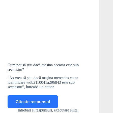
Cum pot să știu dacă mașina aceasta este sub
sechestru?
“Aș vrea să știu dacă mașina mercedes cu nr
identificare wdb2110041a296843 este sub
sechestru”, întreabă un cititor.
Citeste raspunsul
Cum
pot
Intrebari si raspunsuri
,
executare silita
,