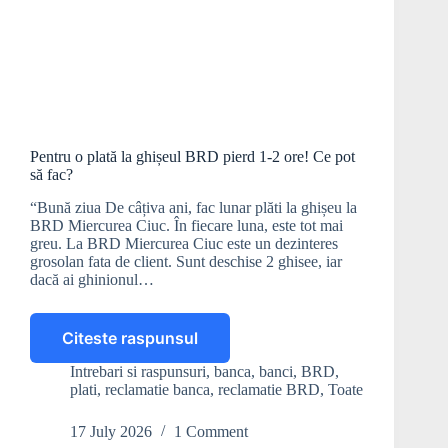
Pentru o plată la ghișeul BRD pierd 1-2 ore! Ce pot
să fac?
“Bună ziua De câțiva ani, fac lunar plăti la ghișeu la
BRD Miercurea Ciuc. În fiecare luna, este tot mai
greu. La BRD Miercurea Ciuc este un dezinteres
grosolan fata de client. Sunt deschise 2 ghisee, iar
dacă ai ghinionul…
Citeste raspunsul
Pentru
o
Intrebari si raspunsuri
,
banca
,
banci
,
BRD
,
plată
plati
,
reclamatie banca
,
reclamatie BRD
,
Toate
la
ghișeul
17 July 2026
1 Comment
BRD