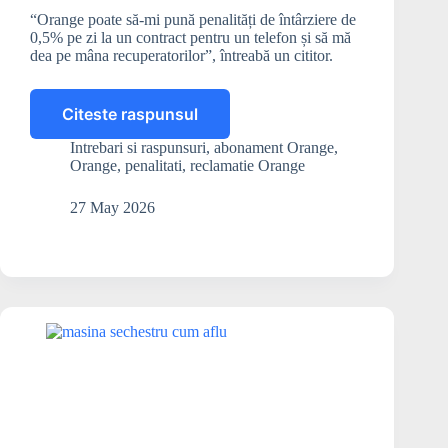
“Orange poate să-mi pună penalități de întârziere de
0,5% pe zi la un contract pentru un telefon și să mă
dea pe mâna recuperatorilor”, întreabă un cititor.
Citeste raspunsul
Penalitățile
de
Intrebari si raspunsuri
,
abonament Orange
,
întârziere
Orange
,
penalitati
,
reclamatie Orange
la
un
27 May 2026
contract
Orange
pot
fi
clauze
abuzive
și
anulate?