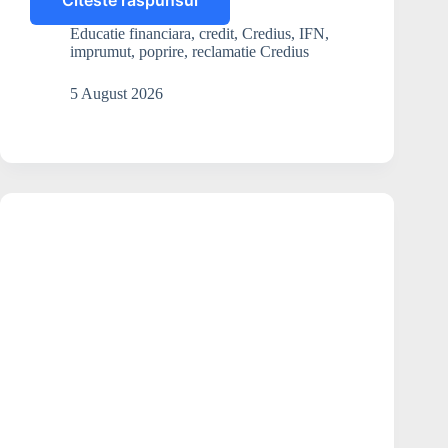
Citeste raspunsul
Mi
se
Educatie financiara
,
credit
,
Credius
,
IFN
,
poate
imprumut
,
poprire
,
reclamatie Credius
ridica
poprirea,
5 August 2026
dacă
am
plătit
dublu
împrumutul
de
la
Credius?