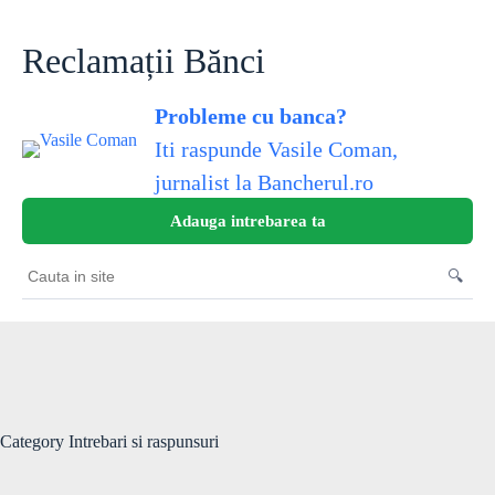
Skip
to
content
Reclamații Bănci
Probleme cu banca?
Iti raspunde Vasile Coman,
jurnalist la Bancherul.ro
Adauga intrebarea ta
🔍
Cauta
in
site
Category
Intrebari si raspunsuri