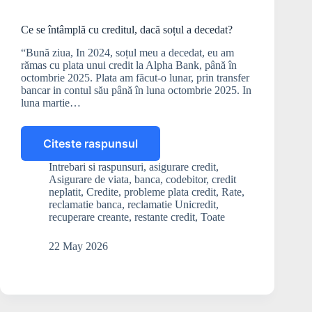
Ce se întâmplă cu creditul, dacă soțul a decedat?
“Bună ziua, In 2024, soțul meu a decedat, eu am
rămas cu plata unui credit la Alpha Bank, până în
octombrie 2025. Plata am făcut-o lunar, prin transfer
bancar in contul său până în luna octombrie 2025. In
luna martie…
Citeste raspunsul
Ce
se
Intrebari si raspunsuri
,
asigurare credit
,
întâmplă
Asigurare de viata
,
banca
,
codebitor
,
credit
cu
neplatit
,
Credite
,
probleme plata credit
,
Rate
,
creditul,
reclamatie banca
,
reclamatie Unicredit
,
recuperare creante
,
restante credit
,
Toate
dacă
soțul
a
22 May 2026
decedat?