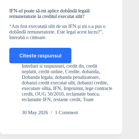
IFN-ul poate să-mi aplice dobândă legală
remuneratorie la creditul executat silit?
“Am fost executată silit de un IFN și mi s-a pus o
dobândă remuneratorie. Este legal acest lucru?”,
întreabă o cititoare.
Citeste raspunsul
IFN-
ul
Intrebari si raspunsuri
,
credit ifn
,
credit
poate
neplatit
,
credit online
,
Credite
,
dobanda
,
să-
Dobanda legala
,
dobanda penalizatoare
,
mi
dobanzi credit executat silit
,
dobanzi credite
,
executare silita
,
IFN
,
Imprumut
,
lege contracte
aplice
credit
,
OUG 50/2010
,
reclamatie banca
,
dobândă
reclamatie IFN
,
restante credit
,
Toate
legală
remuneratorie
30 May 2026
1 Comment
la
creditul
executat
silit?