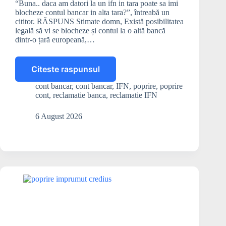
“Buna.. daca am datori la un ifn in tara poate sa imi
blocheze contul bancar in alta tara?”, întreabă un
cititor. RĂSPUNS Stimate domn, Există posibilitatea
legală să vi se blocheze și contul la o altă bancă
dintr-o țară europeană,…
Citeste raspunsul
Dacă
am
cont bancar
,
cont bancar
,
IFN
,
poprire
,
poprire
datorii
cont
,
reclamatie banca
,
reclamatie IFN
în
România,
6 August 2026
poate
să-
mi
blocheze
contul
bancar
din
altă
țară?