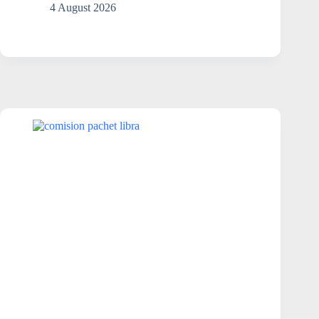
mașină
4 August 2026
este
sub
sechestru?