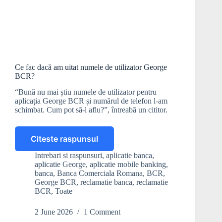
Ce fac dacă am uitat numele de utilizator George
BCR?
“Bună nu mai știu numele de utilizator pentru
aplicația George BCR și numărul de telefon l-am
schimbat. Cum pot să-l aflu?”, întreabă un cititor.
Citeste raspunsul
Ce
fac
Intrebari si raspunsuri
,
aplicatie banca
,
dacă
aplicatie George
,
aplicatie mobile banking
,
am
banca
,
Banca Comerciala Romana
,
BCR
,
uitat
George BCR
,
reclamatie banca
,
reclamatie
BCR
,
Toate
numele
de
utilizator
2 June 2026
1 Comment