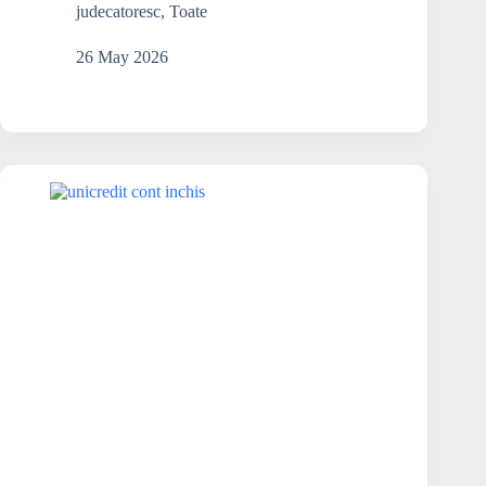
mașină
judecatoresc
,
Toate
este
sub
26 May 2026
sechestru?