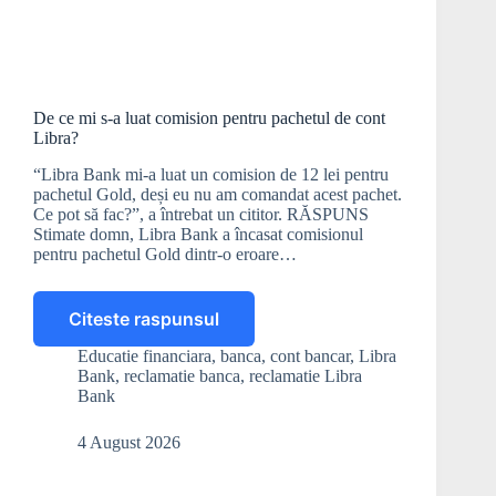
De ce mi s-a luat comision pentru pachetul de cont
Libra?
“Libra Bank mi-a luat un comision de 12 lei pentru
pachetul Gold, deși eu nu am comandat acest pachet.
Ce pot să fac?”, a întrebat un cititor. RĂSPUNS
Stimate domn, Libra Bank a încasat comisionul
pentru pachetul Gold dintr-o eroare…
Citeste raspunsul
De
ce
Educatie financiara
,
banca
,
cont bancar
,
Libra
mi
Bank
,
reclamatie banca
,
reclamatie Libra
s-
Bank
a
luat
4 August 2026
comision
pentru