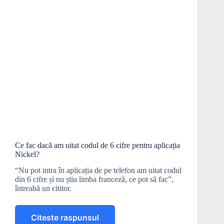
Ce fac dacă am uitat codul de 6 cifre pentru aplicația
Nickel?
“Nu pot intra în aplicația de pe telefon am uitat codul
din 6 cifre și nu știu limba franceză, ce pot să fac”,
întreabă un cititor.
Citeste raspunsul
Ce