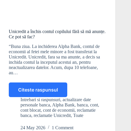
Unicredit a închis contul copilului fără să mă anunțe.
Ce pot să fac?
“Buna ziua. La inchiderea Alpha Bank, contul de
economii al fetei mele minore a fost transferat la
Unicredit. Unicredit, fara sa ma anunte, a decis sa
inchida contul la inceputul acestui an, pentru
neactualizarea datelor. Acum, dupa 10 telefoane,
au…
Citeste raspunsul
Unicredit
a
Intrebari si raspunsuri
,
actualizare date
închis
personale banca
,
Alpha Bank
,
banca
,
cont
,
contul
cont blocat
,
cont de economii
,
reclamatie
copilului
banca
,
reclamatie Unicredit
,
Toate
fără
să
24 May 2026
1 Comment