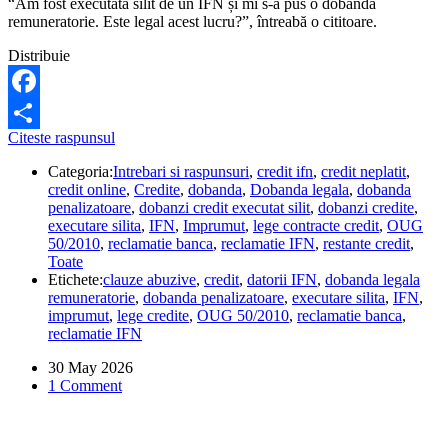
“Am fost executată silit de un IFN și mi s-a pus o dobândă
remuneratorie. Este legal acest lucru?”, întreabă o cititoare.
Distribuie
Facebook
IFN-
Citeste raspunsul
Share
ul
Categoria:
Intrebari si raspunsuri
,
credit ifn
,
credit neplatit
,
poate
credit online
,
Credite
,
dobanda
,
Dobanda legala
,
dobanda
să-
penalizatoare
,
dobanzi credit executat silit
,
dobanzi credite
,
mi
executare silita
,
IFN
,
Imprumut
,
lege contracte credit
,
OUG
aplice
50/2010
,
reclamatie banca
,
reclamatie IFN
,
restante credit
,
dobândă
Toate
legală
Etichete:
clauze abuzive
,
credit
,
datorii IFN
,
dobanda legala
remuneratorie
remuneratorie
,
dobanda penalizatoare
,
executare silita
,
IFN
,
la
imprumut
,
lege credite
,
OUG 50/2010
,
reclamatie banca
,
creditul
reclamatie IFN
executat
silit?
30 May 2026
1 Comment