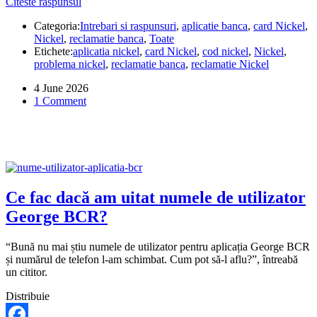
Ce
Citeste raspunsul
Share
fac
Categoria:
Intrebari si raspunsuri
,
aplicatie banca
,
card Nickel
,
dacă
Nickel
,
reclamatie banca
,
Toate
am
Etichete:
aplicatia nickel
,
card Nickel
,
cod nickel
,
Nickel
,
uitat
problema nickel
,
reclamatie banca
,
reclamatie Nickel
codul
de
4 June 2026
6
1 Comment
cifre
pentru
aplicația
Nickel?
Ce fac dacă am uitat numele de utilizator
George BCR?
“Bună nu mai știu numele de utilizator pentru aplicația George BCR
și numărul de telefon l-am schimbat. Cum pot să-l aflu?”, întreabă
un cititor.
Distribuie