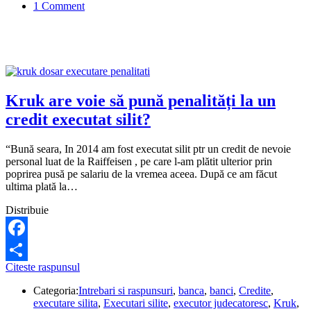
1 Comment
apărut
pe
minus,
ca
descoperit
neautorizat
de
cont.
Kruk are voie să pună penalități la un
Ce
credit executat silit?
pot
să
fac?
“Bună seara, In 2014 am fost executat silit ptr un credit de nevoie
personal luat de la Raiffeisen , pe care l-am plătit ulterior prin
poprirea pusă pe salariu de la vremea aceea. După ce am făcut
ultima plată la…
Distribuie
Facebook
Kruk
Citeste raspunsul
Share
are
Categoria:
Intrebari si raspunsuri
,
banca
,
banci
,
Credite
,
voie
executare silita
,
Executari silite
,
executor judecatoresc
,
Kruk
,
să