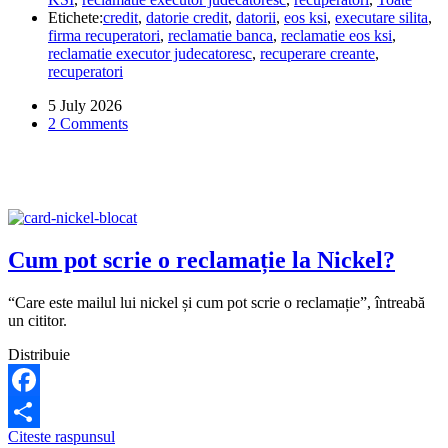
nu
Etichete:
credit
,
datorie credit
,
datorii
,
eos ksi
,
executare silita
,
plăti
firma recuperatori
,
reclamatie banca
,
reclamatie eos ksi
,
mai
reclamatie executor judecatoresc
,
recuperare creante
,
mult
recuperatori
decât
trebuie
5 July 2026
la
2 Comments
firma
de
recuperatori
EOS?
Cum pot scrie o reclamație la Nickel?
“Care este mailul lui nickel și cum pot scrie o reclamație”, întreabă
un cititor.
Distribuie
Facebook
Cum
Citeste raspunsul
Share