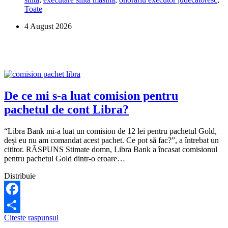
dacă
Toate
această
mașină
4 August 2026
este
sub
sechestru?
De ce mi s-a luat comision pentru
pachetul de cont Libra?
“Libra Bank mi-a luat un comision de 12 lei pentru pachetul Gold,
deși eu nu am comandat acest pachet. Ce pot să fac?”, a întrebat un
cititor. RĂSPUNS Stimate domn, Libra Bank a încasat comisionul
pentru pachetul Gold dintr-o eroare…
Distribuie
Facebook
De
Citeste raspunsul
Share
ce