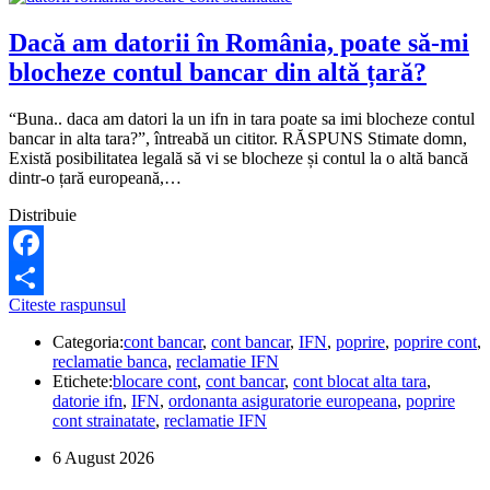
Dacă am datorii în România, poate să-mi
blocheze contul bancar din altă țară?
“Buna.. daca am datori la un ifn in tara poate sa imi blocheze contul
bancar in alta tara?”, întreabă un cititor. RĂSPUNS Stimate domn,
Există posibilitatea legală să vi se blocheze și contul la o altă bancă
dintr-o țară europeană,…
Distribuie
Facebook
Dacă
Citeste raspunsul
Share
am
Categoria:
cont bancar
,
cont bancar
,
IFN
,
poprire
,
poprire cont
,
datorii
reclamatie banca
,
reclamatie IFN
în
Etichete:
blocare cont
,
cont bancar
,
cont blocat alta tara
,
România,
datorie ifn
,
IFN
,
ordonanta asiguratorie europeana
,
poprire
poate
cont strainatate
,
reclamatie IFN
să-
mi
6 August 2026
blocheze
contul