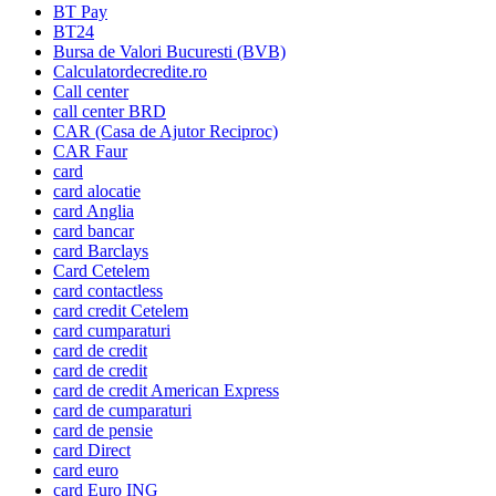
BT Pay
BT24
Bursa de Valori Bucuresti (BVB)
Calculatordecredite.ro
Call center
call center BRD
CAR (Casa de Ajutor Reciproc)
CAR Faur
card
card alocatie
card Anglia
card bancar
card Barclays
Card Cetelem
card contactless
card credit Cetelem
card cumparaturi
card de credit
card de credit
card de credit American Express
card de cumparaturi
card de pensie
card Direct
card euro
card Euro ING