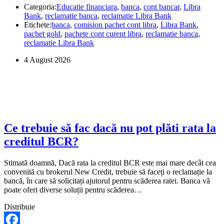
Categoria:
Educatie financiara
,
banca
,
cont bancar
,
Libra
mi
Bank
,
reclamatie banca
,
reclamatie Libra Bank
s-
Etichete:
banca
,
comision pachet cont libra
,
Libra Bank
,
a
pachet gold
,
pachete cont curent libra
,
reclamatie banca
,
luat
reclamatie Libra Bank
comision
pentru
4 August 2026
pachetul
de
cont
Libra?
Ce trebuie să fac dacă nu pot plăti rata la
creditul BCR?
Stimată doamnă, Dacă rata la creditul BCR este mai mare decât cea
convenită cu brokerul New Credit, trebuie să faceți o reclamație la
bancă, în care să solicitați ajutorul pentru scăderea ratei. Banca vă
poate oferi diverse soluții pentru scăderea…
Distribuie