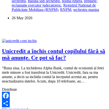
sechestru
,
masina sub sechestru
,
politia rutiera
,
primarie
,
sub
reclamatie executor judecatoresc
,
Registrul National de
sechestru?
Publicitate Mobiliara (RNPM)
,
RNPM
,
sechestru masina
26 May 2026
Unicredit a închis contul copilului fără să
mă anunțe. Ce pot să fac?
“Buna ziua. La inchiderea Alpha Bank, contul de economii al fetei
mele minore a fost transferat la Unicredit. Unicredit, fara sa ma
anunte, a decis sa inchida contul la inceputul acestui an, pentru
neactualizarea datelor. Acum, dupa 10 telefoane, au…
Distribuie
Facebook