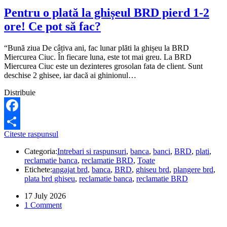
Pentru o plată la ghișeul BRD pierd 1-2
ore! Ce pot să fac?
“Bună ziua De câțiva ani, fac lunar plăti la ghișeu la BRD
Miercurea Ciuc. În fiecare luna, este tot mai greu. La BRD
Miercurea Ciuc este un dezinteres grosolan fata de client. Sunt
deschise 2 ghisee, iar dacă ai ghinionul…
Distribuie
Facebook
Pentru
Citeste raspunsul
Share
o
Categoria:
Intrebari si raspunsuri
,
banca
,
banci
,
BRD
,
plati
,
plată
reclamatie banca
,
reclamatie BRD
,
Toate
la
Etichete:
angajat brd
,
banca
,
BRD
,
ghiseu brd
,
plangere brd
,
ghișeul
plata brd ghiseu
,
reclamatie banca
,
reclamatie BRD
BRD
pierd
17 July 2026
1-
1 Comment
2
ore!
Ce