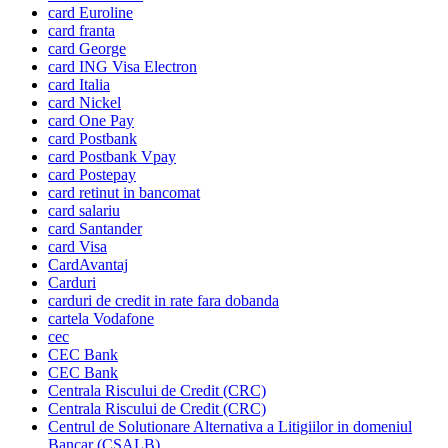
card Euroline
card franta
card George
card ING Visa Electron
card Italia
card Nickel
card One Pay
card Postbank
card Postbank Vpay
card Postepay
card retinut in bancomat
card salariu
card Santander
card Visa
CardAvantaj
Carduri
carduri de credit in rate fara dobanda
cartela Vodafone
cec
CEC Bank
CEC Bank
Centrala Riscului de Credit (CRC)
Centrala Riscului de Credit (CRC)
Centrul de Solutionare Alternativa a Litigiilor in domeniul
Bancar (CSALB)