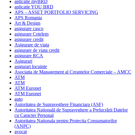
aplicatie myBRD
aplicatie YOU BRD
APS – ASSET PORTFOLIO SERVICING
APS Romania
Art & Design
asigurare casco
asigurare Cetelem
asigurare credit
Asigurare de viata
asigurare de viata credit
asigurare RCA
Asigurari
asigurari locuinte
Asociatia de Management al Creantelor Comerciale – AMCC
ATM
ATM
ATM Euronet
ATM Euronet
auto
Autoritatea de Supraveghere Financiara (ASF)
Autoritatea Naţională de Supraveghere a Prelucrării Datelor
cu Caracter Personal
Autoritatea Nationala pentru Protectia Consumatorilor
(ANPC)
avocat