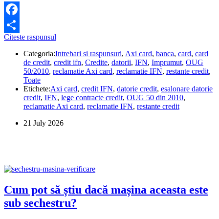
Facebook
AXI
Citeste raspunsul
Share
Card
Categoria:
Intrebari si raspunsuri
,
Axi card
,
banca
,
card
,
card
nu
de credit
,
credit ifn
,
Credite
,
datorii
,
IFN
,
Imprumut
,
OUG
vrea
50/2010
,
reclamatie Axi card
,
reclamatie IFN
,
restante credit
,
să-
Toate
mi
Etichete:
Axi card
,
credit IFN
,
datorie credit
,
esalonare datorie
eșaloneze
credit
,
IFN
,
lege contracte credit
,
OUG 50 din 2010
,
datoria.
reclamatie Axi card
,
reclamatie IFN
,
restante credit
Ce
pot
21 July 2026
să
fac?
Cum pot să știu dacă mașina aceasta este
sub sechestru?