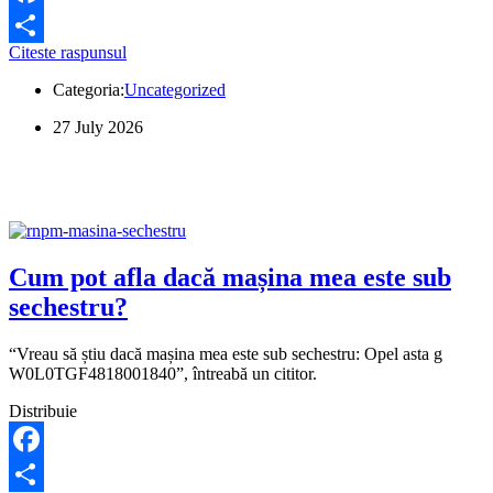
Facebook
Ce
Citeste raspunsul
Share
trebuie
Categoria:
Uncategorized
să
fac
27 July 2026
dacă
nu
pot
plăti
rata
la
creditul
BCR?
Cum pot afla dacă mașina mea este sub
sechestru?
“Vreau să știu dacă mașina mea este sub sechestru: Opel asta g
W0L0TGF4818001840”, întreabă un cititor.
Distribuie
Facebook