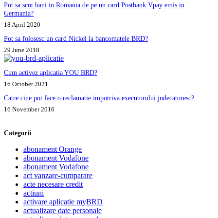
Pot sa scot bani in Romania de pe un card Postbank Vpay emis in
Germania?
18 April 2020
Pot sa folosesc un card Nickel la bancomatele BRD?
29 June 2018
Cum activez aplicatia YOU BRD?
16 October 2021
Catre cine pot face o reclamatie impotriva executorului judecatoresc?
16 November 2016
Categorii
abonament Orange
abonament Vodafone
abonament Vodafone
act vanzare-cumparare
acte necesare credit
actiuni
activare aplicatie myBRD
actualizare date personale