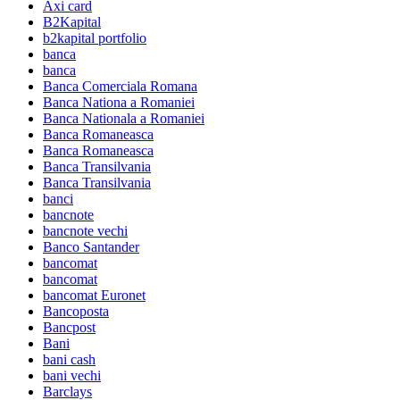
Axi card
B2Kapital
b2kapital portfolio
banca
banca
Banca Comerciala Romana
Banca Nationa a Romaniei
Banca Nationala a Romaniei
Banca Romaneasca
Banca Romaneasca
Banca Transilvania
Banca Transilvania
banci
bancnote
bancnote vechi
Banco Santander
bancomat
bancomat
bancomat Euronet
Bancoposta
Bancpost
Bani
bani cash
bani vechi
Barclays