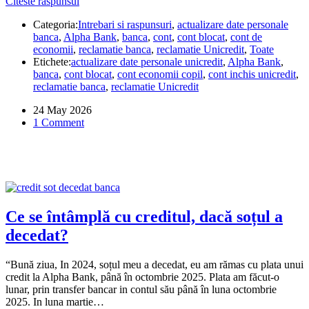
Unicredit
Citeste raspunsul
Share
a
Categoria:
Intrebari si raspunsuri
,
actualizare date personale
închis
banca
,
Alpha Bank
,
banca
,
cont
,
cont blocat
,
cont de
contul
economii
,
reclamatie banca
,
reclamatie Unicredit
,
Toate
copilului
Etichete:
actualizare date personale unicredit
,
Alpha Bank
,
fără
banca
,
cont blocat
,
cont economii copil
,
cont inchis unicredit
,
să
reclamatie banca
,
reclamatie Unicredit
mă
anunțe.
24 May 2026
Ce
1 Comment
pot
să
fac?
Ce se întâmplă cu creditul, dacă soțul a
decedat?
“Bună ziua, In 2024, soțul meu a decedat, eu am rămas cu plata unui
credit la Alpha Bank, până în octombrie 2025. Plata am făcut-o
lunar, prin transfer bancar in contul său până în luna octombrie
2025. In luna martie…