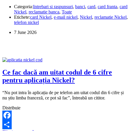
pot
Categoria:
Intrebari si raspunsuri
,
banci
,
card
,
card franta
,
card
scrie
Nickel
,
reclamatie banca
,
Toate
o
Etichete:
card Nickel
,
e-mail nickel
,
Nickel
,
reclamatie Nickel
,
reclamație
telefon nickel
la
Nickel?
7 June 2026
Ce fac dacă am uitat codul de 6 cifre
pentru aplicația Nickel?
“Nu pot intra în aplicația de pe telefon am uitat codul din 6 cifre și
nu știu limba franceză, ce pot să fac”, întreabă un cititor.
Distribuie
Facebook