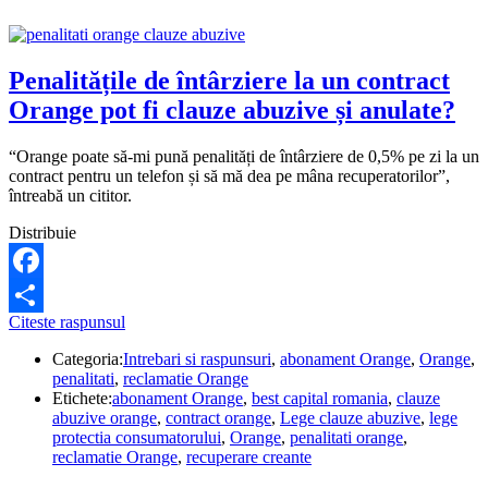
Penalitățile de întârziere la un contract
Orange pot fi clauze abuzive și anulate?
“Orange poate să-mi pună penalități de întârziere de 0,5% pe zi la un
contract pentru un telefon și să mă dea pe mâna recuperatorilor”,
întreabă un cititor.
Distribuie
Facebook
Penalitățile
Citeste raspunsul
Share
de
Categoria:
Intrebari si raspunsuri
,
abonament Orange
,
Orange
,
întârziere
penalitati
,
reclamatie Orange
la
Etichete:
abonament Orange
,
best capital romania
,
clauze
un
abuzive orange
,
contract orange
,
Lege clauze abuzive
,
lege
contract
protectia consumatorului
,
Orange
,
penalitati orange
,
Orange
reclamatie Orange
,
recuperare creante
pot
fi