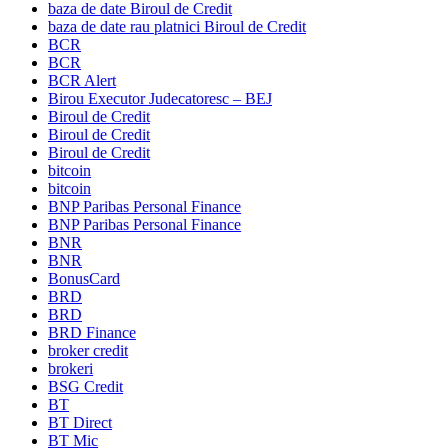
baza de date Biroul de Credit
baza de date rau platnici Biroul de Credit
BCR
BCR
BCR Alert
Birou Executor Judecatoresc – BEJ
Biroul de Credit
Biroul de Credit
Biroul de Credit
bitcoin
bitcoin
BNP Paribas Personal Finance
BNP Paribas Personal Finance
BNR
BNR
BonusCard
BRD
BRD
BRD Finance
broker credit
brokeri
BSG Credit
BT
BT Direct
BT Mic