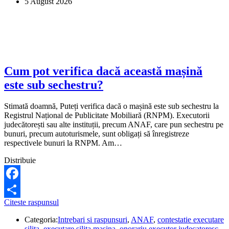
5 August 2026
plătit
dublu
împrumutul
de
la
Credius?
Cum pot verifica dacă această mașină
este sub sechestru?
Stimată doamnă, Puteți verifica dacă o mașină este sub sechestru la
Registrul Național de Publicitate Mobiliară (RNPM). Executorii
judecătorești sau alte instituții, precum ANAF, care pun sechestru pe
bunuri, precum autoturismele, sunt obligați să înregistreze
respectivele bunuri la RNPM. Am…
Distribuie
Facebook
Cum
Citeste raspunsul
Share
pot
Categoria:
Intrebari si raspunsuri
,
ANAF
,
contestatie executare
verifica
silita
,
executare silita masina
,
onorariu executor judecatoresc
,