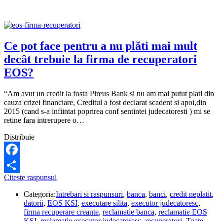
pot
să
fac?
Ce pot face pentru a nu plăti mai mult
decât trebuie la firma de recuperatori
EOS?
“Am avut un credit la fosta Pireus Bank si nu am mai putut plati din
cauza crizei financiare, Creditul a fost declarat scadent si apoi,din
2015 (cand s-a infiintat poprirea conf sentintei judecatoresti ) mi se
retine fara intrerupere o…
Distribuie
Facebook
Ce
Citeste raspunsul
Share
pot
Categoria:
Intrebari si raspunsuri
,
banca
,
banci
,
credit neplatit
,
face
datorii
,
EOS KSI
,
executare silita
,
executor judecatoresc
,
pentru
firma recuperare creante
,
reclamatie banca
,
reclamatie EOS
a
KSI
,
reclamatie executor judecatoresc
,
recuperatori
,
Toate