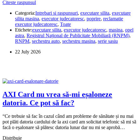
Cum
Citeste raspunsul
Share
pot
Categoria:
Intrebari si raspunsuri
,
executare silita
,
executare
afla
silita masina
,
executor judecatoresc
,
poprire
,
reclamatie
dacă
executor judecatoresc
,
Toate
mașina
Etichete:
executare silita
,
executor judecatoresc
,
masina
,
opel
mea
astra
,
Registrul Național de Publicitate Mobiliară (RNPM)
,
este
RNPM
,
sechestru auto
,
sechestru masina
,
serie sasiu
sub
sechestru?
22 July 2026
AXI Card nu vrea să-mi eșaloneze
datoria. Ce pot să fac?
“Ce trebuie să fac în cazul când am probleme de sănătate și nu mai
pot plăti datoria cardului de la axi card am solicitat telefonic să mi să
facă o eșalonare să plătesc datoria lunar dar nu mi se aprobă…
Distribuie