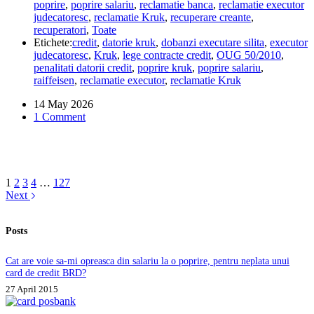
poprire
,
poprire salariu
,
reclamatie banca
,
reclamatie executor
pună
judecatoresc
,
reclamatie Kruk
,
recuperare creante
,
penalități
recuperatori
,
Toate
la
Etichete:
credit
,
datorie kruk
,
dobanzi executare silita
,
executor
un
judecatoresc
,
Kruk
,
lege contracte credit
,
OUG 50/2010
,
credit
penalitati datorii credit
,
poprire kruk
,
poprire salariu
,
executat
raiffeisen
,
reclamatie executor
,
reclamatie Kruk
silit?
14 May 2026
1 Comment
1
2
3
4
…
127
Next
Posts
Cat are voie sa-mi opreasca din salariu la o poprire, pentru neplata unui
card de credit BRD?
27 April 2015