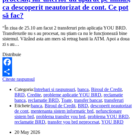
ca descoperit neautorizat de cont. Ce pot
să fac?
“În ziua de 25.10 am facut 2 transferuri prin aplicația YOU BRD.
Transferurile nu s au procesat, nu știam ca nu le funcționează bine
sistemul. Văzând asta am mers să retrag banii la ATM. Apoi a doua
zi s au…
Distribuie
Facebook
Transferurile
Citeste raspunsul
Share
prin
Categoria:
Intrebari si raspunsuri
,
banca
,
Biroul de Credit
,
YOU
BRD
,
Credite
,
probleme aplicatie YOU BRD
,
reclamatie
BRD
banca
,
reclamatie BRD
,
Toate
,
transfer bancar
,
transferuri
nu
Etichete:
banca
,
Biroul de Credit
,
BRD
,
descoperit neautorizat
s-
de cont
,
mentenanta sistem informatic brd
,
nefunctionare
au
sistem brd
,
problema transfer you brd
,
problema YOU BRD
,
procesat,
reclamatie BRD
,
transfer you brd neprocesat
,
YOU BRD
iar
ulterior
20 May 2026
au