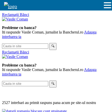
Skip
Reclamații Bănci
to
content
Probleme cu banca?
Iti raspunde Vasile Coman, jurnalist la Bancherul.ro
Adauga
intrebarea ta
Cauta
🔍
in
Reclamații Bănci
site
Probleme cu banca?
Iti raspunde Vasile Coman, jurnalist la Bancherul.ro
Adauga
intrebarea ta
Cauta
🔍
in
site
2527 intrebari au primit raspuns pana acum pe site-ul nostru