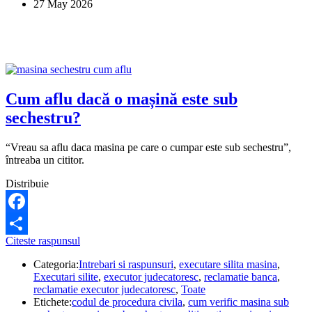
27 May 2026
clauze
abuzive
și
anulate?
Cum aflu dacă o mașină este sub
sechestru?
“Vreau sa aflu daca masina pe care o cumpar este sub sechestru”,
întreaba un cititor.
Distribuie
Facebook
Cum
Citeste raspunsul
Share
aflu
Categoria:
Intrebari si raspunsuri
,
executare silita masina
,
dacă
Executari silite
,
executor judecatoresc
,
reclamatie banca
,
o
reclamatie executor judecatoresc
,
Toate
mașină
Etichete:
codul de procedura civila
,
cum verific masina sub
este