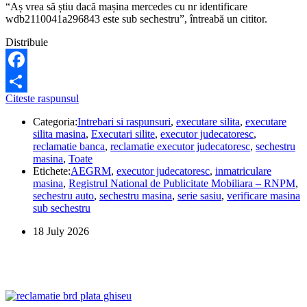
“Aș vrea să știu dacă mașina mercedes cu nr identificare
wdb2110041a296843 este sub sechestru”, întreabă un cititor.
Distribuie
Facebook
Cum
Citeste raspunsul
Share
pot
Categoria:
Intrebari si raspunsuri
,
executare silita
,
executare
să
silita masina
,
Executari silite
,
executor judecatoresc
,
știu
reclamatie banca
,
reclamatie executor judecatoresc
,
sechestru
dacă
masina
,
Toate
mașina
Etichete:
AEGRM
,
executor judecatoresc
,
inmatriculare
aceasta
masina
,
Registrul National de Publicitate Mobiliara – RNPM
,
este
sechestru auto
,
sechestru masina
,
serie sasiu
,
verificare masina
sub
sub sechestru
sechestru?
18 July 2026