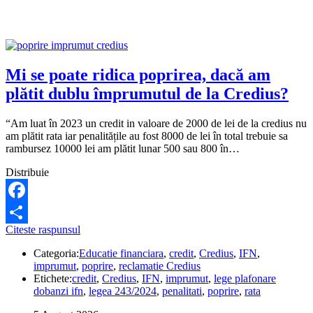
bancar
din
altă
țară?
Mi se poate ridica poprirea, dacă am
plătit dublu împrumutul de la Credius?
“Am luat în 2023 un credit in valoare de 2000 de lei de la credius nu
am plătit rata iar penalitățile au fost 8000 de lei în total trebuie sa
rambursez 10000 lei am plătit lunar 500 sau 800 în…
Distribuie
Facebook
Mi
Citeste raspunsul
Share
se
Categoria:
Educatie financiara
,
credit
,
Credius
,
IFN
,
poate
imprumut
,
poprire
,
reclamatie Credius
ridica
Etichete:
credit
,
Credius
,
IFN
,
imprumut
,
lege plafonare
poprirea,
dobanzi ifn
,
legea 243/2024
,
penalitati
,
poprire
,
rata
dacă
am