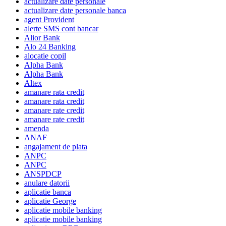
actualizare date personale
actualizare date personale banca
agent Provident
alerte SMS cont bancar
Alior Bank
Alo 24 Banking
alocatie copil
Alpha Bank
Alpha Bank
Altex
amanare rata credit
amanare rata credit
amanare rate credit
amanare rate credit
amenda
ANAF
angajament de plata
ANPC
ANPC
ANSPDCP
anulare datorii
aplicatie banca
aplicatie George
aplicatie mobile banking
aplicatie mobile banking