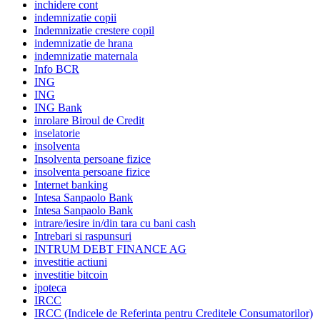
inchidere cont
indemnizatie copii
Indemnizatie crestere copil
indemnizatie de hrana
indemnizatie maternala
Info BCR
ING
ING
ING Bank
inrolare Biroul de Credit
inselatorie
insolventa
Insolventa persoane fizice
insolventa persoane fizice
Internet banking
Intesa Sanpaolo Bank
Intesa Sanpaolo Bank
intrare/iesire in/din tara cu bani cash
Intrebari si raspunsuri
INTRUM DEBT FINANCE AG
investitie actiuni
investitie bitcoin
ipoteca
IRCC
IRCC (Indicele de Referinta pentru Creditele Consumatorilor)