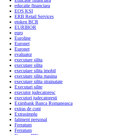
Educatie financiara
educatie financiara
EOS KSI
ERB Retail Services
etoken BCR
EURIBOR
euro
Euroline
Euronet
Euronet
evaluator
executare silita
executare silita
executare silita imobil
executare silita masina
executare silita strainatate
Executari silite
executor judecatoresc
executori judecatoresti
Eximbank Banca Romaneasca
extras de cont
Extrasimplu
faliment personal
Ferratum
Ferratum