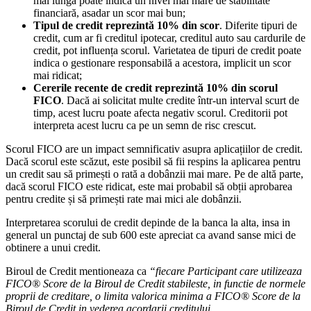
mai lungă poate indica un nivel mai mare de stabilitate
financiară, asadar un scor mai bun;
Tipul de credit reprezintă 10% din scor
. Diferite tipuri de
credit, cum ar fi creditul ipotecar, creditul auto sau cardurile de
credit, pot influența scorul. Varietatea de tipuri de credit poate
indica o gestionare responsabilă a acestora, implicit un scor
mai ridicat;
Cererile recente de credit reprezintă 10% din scorul
FICO
. Dacă ai solicitat multe credite într-un interval scurt de
timp, acest lucru poate afecta negativ scorul. Creditorii pot
interpreta acest lucru ca pe un semn de risc crescut.
Scorul FICO are un impact semnificativ asupra aplicațiilor de credit.
Dacă scorul este scăzut, este posibil să fii respins la aplicarea pentru
un credit sau să primești o rată a dobânzii mai mare. Pe de altă parte,
dacă scorul FICO este ridicat, este mai probabil să obții aprobarea
pentru credite și să primești rate mai mici ale dobânzii.
Interpretarea scorului de credit depinde de la banca la alta, insa in
general un punctaj de sub 600 este apreciat ca avand sanse mici de
obtinere a unui credit.
Biroul de Credit mentioneaza ca
“fiecare Participant care utilizeaza
FICO® Score de la Biroul de Credit stabileste, in functie de normele
proprii de creditare, o limita valorica minima a FICO® Score de la
Biroul de Credit in vederea acordarii creditului.