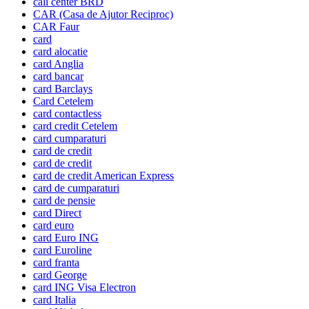
call center BRD
CAR (Casa de Ajutor Reciproc)
CAR Faur
card
card alocatie
card Anglia
card bancar
card Barclays
Card Cetelem
card contactless
card credit Cetelem
card cumparaturi
card de credit
card de credit
card de credit American Express
card de cumparaturi
card de pensie
card Direct
card euro
card Euro ING
card Euroline
card franta
card George
card ING Visa Electron
card Italia