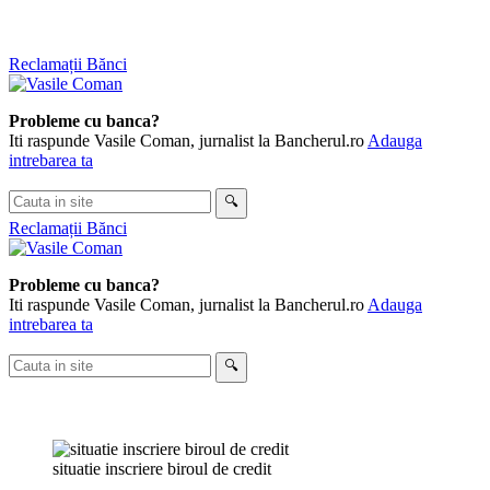
Skip
Reclamații Bănci
to
content
Probleme cu banca?
Iti raspunde Vasile Coman, jurnalist la Bancherul.ro
Adauga
intrebarea ta
Cauta
🔍
in
Reclamații Bănci
site
Probleme cu banca?
Iti raspunde Vasile Coman, jurnalist la Bancherul.ro
Adauga
intrebarea ta
Cauta
🔍
in
site
situatie inscriere biroul de credit