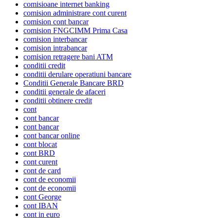
comisioane internet banking
comision administrare cont curent
comision cont bancar
comision FNGCIMM Prima Casa
comision interbancar
comision intrabancar
comision retragere bani ATM
conditii credit
conditii derulare operatiuni bancare
Conditii Generale Bancare BRD
conditii generale de afaceri
conditii obtinere credit
cont
cont bancar
cont bancar
cont bancar online
cont blocat
cont BRD
cont curent
cont de card
cont de economii
cont de economii
cont George
cont IBAN
cont in euro