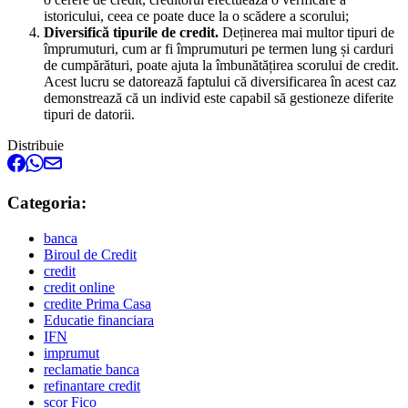
istoricului, ceea ce poate duce la o scădere a scorului;
Diversifică tipurile de credit.
Deținerea mai multor tipuri de
împrumuturi, cum ar fi împrumuturi pe termen lung și carduri
de cumpărături, poate ajuta la îmbunătățirea scorului de credit.
Acest lucru se datorează faptului că diversificarea în acest caz
demonstrează că un individ este capabil să gestioneze diferite
tipuri de datorii.
Distribuie
Categoria:
banca
Biroul de Credit
credit
credit online
credite Prima Casa
Educatie financiara
IFN
imprumut
reclamatie banca
refinantare credit
scor Fico