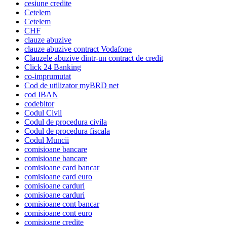
cesiune credite
Cetelem
Cetelem
CHF
clauze abuzive
clauze abuzive contract Vodafone
Clauzele abuzive dintr-un contract de credit
Click 24 Banking
co-imprumutat
Cod de utilizator myBRD net
cod IBAN
codebitor
Codul Civil
Codul de procedura civila
Codul de procedura fiscala
Codul Muncii
comisioane bancare
comisioane bancare
comisioane card bancar
comisioane card euro
comisioane carduri
comisioane carduri
comisioane cont bancar
comisioane cont euro
comisioane credite