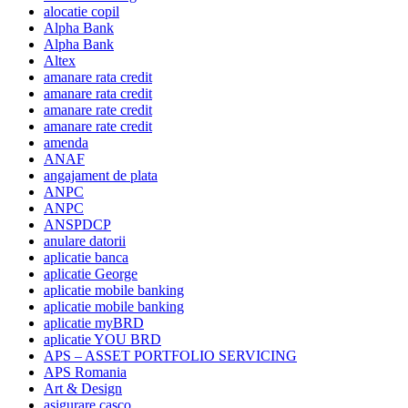
alocatie copil
Alpha Bank
Alpha Bank
Altex
amanare rata credit
amanare rata credit
amanare rate credit
amanare rate credit
amenda
ANAF
angajament de plata
ANPC
ANPC
ANSPDCP
anulare datorii
aplicatie banca
aplicatie George
aplicatie mobile banking
aplicatie mobile banking
aplicatie myBRD
aplicatie YOU BRD
APS – ASSET PORTFOLIO SERVICING
APS Romania
Art & Design
asigurare casco