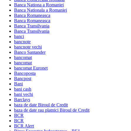
Banca Nationa a Romaniei
Banca Nationala a Romaniei
Banca Romaneasca
Banca Romaneasca
Banca Transilvania
Banca Transilvania
banci
bancnote
bancnote vechi
Banco Santander
bancomat
bancomat
bancomat Euronet
Bancoposta
Bancpost
Bani
bani cash
bani vechi
Barclays
baza de date Biroul de Credit
baza de date rau platnici Biroul de Credit
BCR
BCR
BCR Alert