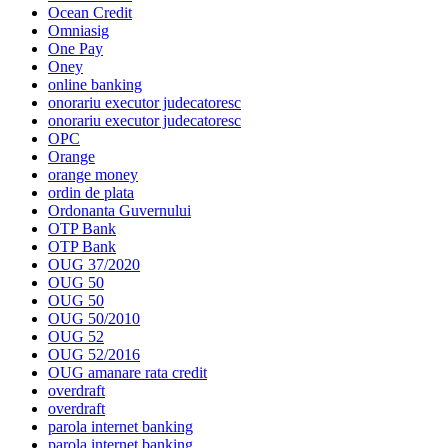
Ocean Credit
Omniasig
One Pay
Oney
online banking
onorariu executor judecatoresc
onorariu executor judecatoresc
OPC
Orange
orange money
ordin de plata
Ordonanta Guvernului
OTP Bank
OTP Bank
OUG 37/2020
OUG 50
OUG 50
OUG 50/2010
OUG 52
OUG 52/2016
OUG amanare rata credit
overdraft
overdraft
parola internet banking
parola internet banking