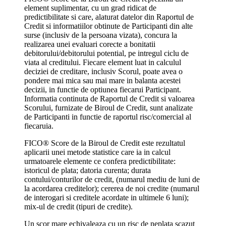
element suplimentar, cu un grad ridicat de
predictibilitate si care, alaturat datelor din Raportul de
Credit si informatiilor obtinute de Participanti din alte
surse (inclusiv de la persoana vizata), concura la
realizarea unei evaluari corecte a bonitatii
debitorului/debitorului potential, pe intregul ciclu de
viata al creditului. Fiecare element luat in calculul
deciziei de creditare, inclusiv Scorul, poate avea o
pondere mai mica sau mai mare in balanta acestei
decizii, in functie de optiunea fiecarui Participant.
Informatia continuta de Raportul de Credit si valoarea
Scorului, furnizate de Biroul de Credit, sunt analizate
de Participanti in functie de raportul risc/comercial al
fiecaruia.
FICO® Score de la Biroul de Credit este rezultatul
aplicarii unei metode statistice care ia in calcul
urmatoarele elemente ce confera predictibilitate:
istoricul de plata; datoria curenta; durata
contului/conturilor de credit, (numarul mediu de luni de
la acordarea creditelor); cererea de noi credite (numarul
de interogari si creditele acordate in ultimele 6 luni);
mix-ul de credit (tipuri de credite).
Un scor mare echivaleaza cu un risc de neplata scazut