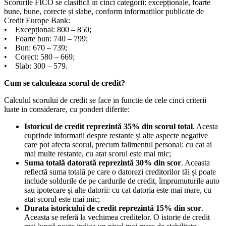
Scorurile FICO se clasifică în cinci categorii: excepționale, foarte
bune, bune, corecte și slabe, conform informatiilor publicate de
Credit Europe Bank:
• Excepțional: 800 – 850;
• Foarte bun: 740 – 799;
• Bun: 670 – 739;
• Corect: 580 – 669;
• Slab: 300 – 579.
Cum se calculeaza scorul de credit?
Calculul scorului de credit se face in functie de cele cinci criterii
luate in considerare, cu ponderi diferite:
Istoricul de credit reprezintă 35% din scorul total
. Acesta
cuprinde informații despre restante și alte aspecte negative
care pot afecta scorul, precum falimentul personal: cu cat ai
mai multe restante, cu atat scorul este mai mic;
Suma totală datorată reprezintă 30% din scor
. Aceasta
reflectă suma totală pe care o datorezi creditorilor tăi și poate
include soldurile de pe cardurile de credit, împrumuturile auto
sau ipotecare și alte datorii: cu cat datoria este mai mare, cu
atat scorul este mai mic;
Durata istoricului de credit reprezintă 15% din scor
.
Aceasta se referă la vechimea creditelor. O istorie de credit