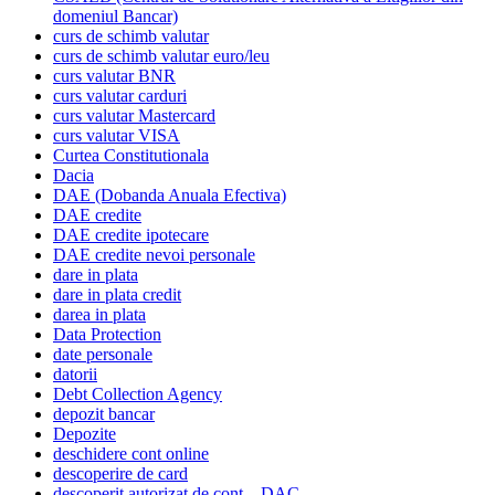
domeniul Bancar)
curs de schimb valutar
curs de schimb valutar euro/leu
curs valutar BNR
curs valutar carduri
curs valutar Mastercard
curs valutar VISA
Curtea Constitutionala
Dacia
DAE (Dobanda Anuala Efectiva)
DAE credite
DAE credite ipotecare
DAE credite nevoi personale
dare in plata
dare in plata credit
darea in plata
Data Protection
date personale
datorii
Debt Collection Agency
depozit bancar
Depozite
deschidere cont online
descoperire de card
descoperit autorizat de cont – DAC