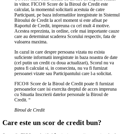
in viitor. FICO® Score de la Biroul de Credit este
calculat, la momentul solicitarii acestuia de catre
Participant, pe baza informatiilor inregistrate in Sistemul
Biroului de Credit la acel moment si este afisat pe
Raportul de Credit, impreuna cu cel mult 4 motive.
Acestea reprezinta, in ordine, cele mai importante cauze
care au determinat scaderea Scorului respectiv, fata de
valoarea maxima.
In cazul in care despre persoana vizata nu exista
suficiente informatii inregistrate in baza noastra de date
(cel putin un credit cu doua actualizari), Scorul nu va
putea fi calculat si, in consecinta, nu va fi furnizat
persoanei vizate sau Participantului care l-a solicitat.
FICO® Score de la Biroul de Credit poate fi furnizat
persoanelor care isi exercita dreptul de acces impreuna
cu Situatia Inscrierii datelor personale la Biroul de
Credit. “
Biroul de Credit
Care este un scor de credit bun?