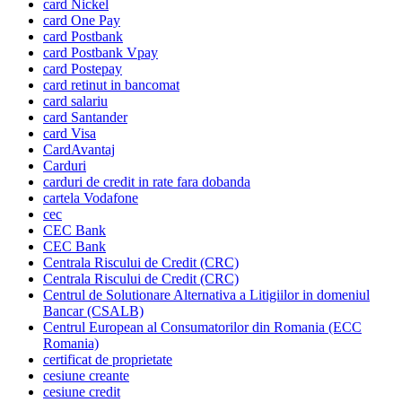
card Nickel
card One Pay
card Postbank
card Postbank Vpay
card Postepay
card retinut in bancomat
card salariu
card Santander
card Visa
CardAvantaj
Carduri
carduri de credit in rate fara dobanda
cartela Vodafone
cec
CEC Bank
CEC Bank
Centrala Riscului de Credit (CRC)
Centrala Riscului de Credit (CRC)
Centrul de Solutionare Alternativa a Litigiilor in domeniul
Bancar (CSALB)
Centrul European al Consumatorilor din Romania (ECC
Romania)
certificat de proprietate
cesiune creante
cesiune credit