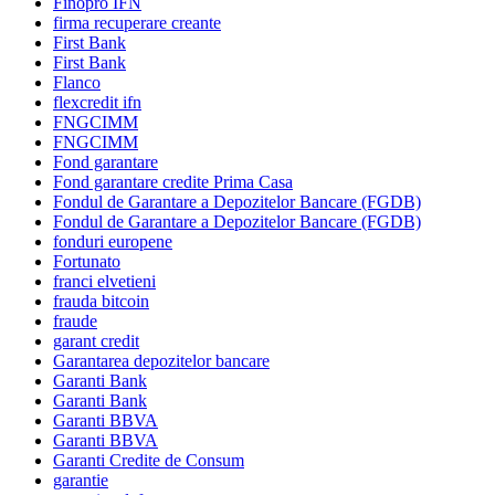
Finopro IFN
firma recuperare creante
First Bank
First Bank
Flanco
flexcredit ifn
FNGCIMM
FNGCIMM
Fond garantare
Fond garantare credite Prima Casa
Fondul de Garantare a Depozitelor Bancare (FGDB)
Fondul de Garantare a Depozitelor Bancare (FGDB)
fonduri europene
Fortunato
franci elvetieni
frauda bitcoin
fraude
garant credit
Garantarea depozitelor bancare
Garanti Bank
Garanti Bank
Garanti BBVA
Garanti BBVA
Garanti Credite de Consum
garantie