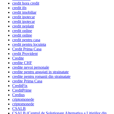
credit hora credit
credit ifn
credit imobiliar
credit ipotecar
credit ipotecar
credit neplatit
credit online
credit online
credit pentru casa
credit pentru locuinta
Credit Prima Casa
credit Provident
Credite
credite CHF
credite nevoi personale
credite pentru angajati in strainatate
credite pentru romanii din strainatate
credite Prima Casa
CreditFix
CreditPrime
Credius
criptomonede
criptomonede
CSALB
CSALB (Centrul de Solutionare Alternativa a Litigiilor din