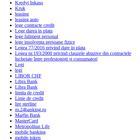
Kredyt Inkaso
Kruk
leasing
leasing auto
lege contracte credit
Lege darea in plata
lege faliment personal
lege insolventa persoane fizice
Legea 77/2016 privind dare in plata
Legea nr.193/2000 privind clauzele abuzive din contractele
încheiate între profesioniști și consumatori
Legi
legi
LIBOR CHF
Libra Bank
Libra Bank
limita de credit
Linie de credit
lire sterline
m.24banking.ro
Marfin Bank
MasterCard
Metropolitan Life
mobile banking
mobile token