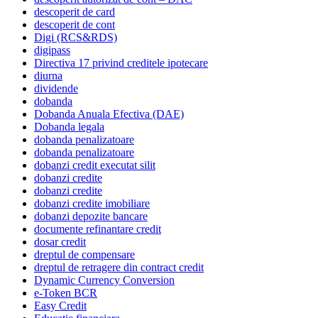
descoperit de card
descoperit de cont
Digi (RCS&RDS)
digipass
Directiva 17 privind creditele ipotecare
diurna
dividende
dobanda
Dobanda Anuala Efectiva (DAE)
Dobanda legala
dobanda penalizatoare
dobanda penalizatoare
dobanzi credit executat silit
dobanzi credite
dobanzi credite
dobanzi credite imobiliare
dobanzi depozite bancare
documente refinantare credit
dosar credit
dreptul de compensare
dreptul de retragere din contract credit
Dynamic Currency Conversion
e-Token BCR
Easy Credit