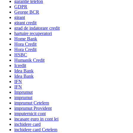
garantie telefon
GDPR
George BCR
girant
girant credit
grad de indatorare credit
hartuire recuperatori
Home Bank
Hora Credit
Hora Credit
HSBC
Humanik Credit
Icredit
Idea Bank
Idea Bank
IFN
IFN
Imprumut
imprumut
imprumut Cetelem
imprumut Provident
imputernicit cont
incasare euro in cont lei
inchidere card
inchidere card Cetelem