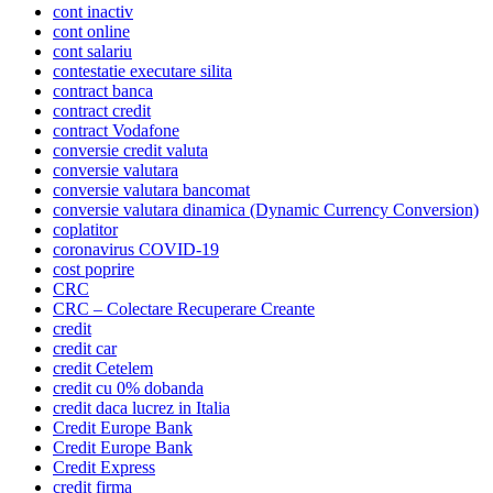
cont inactiv
cont online
cont salariu
contestatie executare silita
contract banca
contract credit
contract Vodafone
conversie credit valuta
conversie valutara
conversie valutara bancomat
conversie valutara dinamica (Dynamic Currency Conversion)
coplatitor
coronavirus COVID-19
cost poprire
CRC
CRC – Colectare Recuperare Creante
credit
credit car
credit Cetelem
credit cu 0% dobanda
credit daca lucrez in Italia
Credit Europe Bank
Credit Europe Bank
Credit Express
credit firma