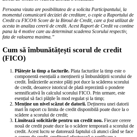
Persoana vizata are posibilitatea de a solicita Participantului, la
momentul comunicarii deciziei de creditare, o copie a Raportului de
Credit cu FICO® Score de la Biroul de Credit, care a fost utilizat de
acesta in analiza cererii de credit. Acest Raport de Credit va contine
pana la 4 motive care au determinat scaderea Scorului respectiv,
fata de valoarea maxima.”
Cum să îmbunătățești scorul de credit
(FICO)
Plătește la timp a facturile.
Plata facturilor la timp este o
componentă esențială a menținerii și îmbunătățirii scorului de
credit. Întârzierile acestor plăți pot duce la scăderea scorului
de credit, deoarece istoricul de plată reprezintă o pondere
semnificativă în calculul scorului FICO. Prin urmare, este
esențial să faci plățile în mod regulat și la timp;
Menține un nivel scăzut de datorii.
Deținerea unei datorii
mari în raport cu limita de credit disponibilă poate duce la o
scădere a scorului de credit;
Limitează solicitările pentru un credit nou.
Fiecare cerere
nouă de credit poate duce la o scădere temporară a scorului de
credit. Acest lucru se datorează faptului că atunci când se face
o cerere de credit, creditorul efectuează o verificare a