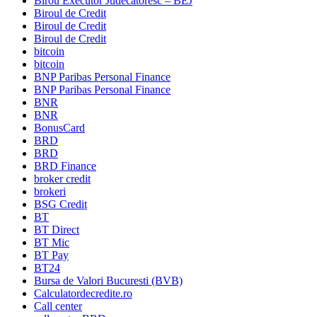
Birou Executor Judecatoresc – BEJ
Biroul de Credit
Biroul de Credit
Biroul de Credit
bitcoin
bitcoin
BNP Paribas Personal Finance
BNP Paribas Personal Finance
BNR
BNR
BonusCard
BRD
BRD
BRD Finance
broker credit
brokeri
BSG Credit
BT
BT Direct
BT Mic
BT Pay
BT24
Bursa de Valori Bucuresti (BVB)
Calculatordecredite.ro
Call center