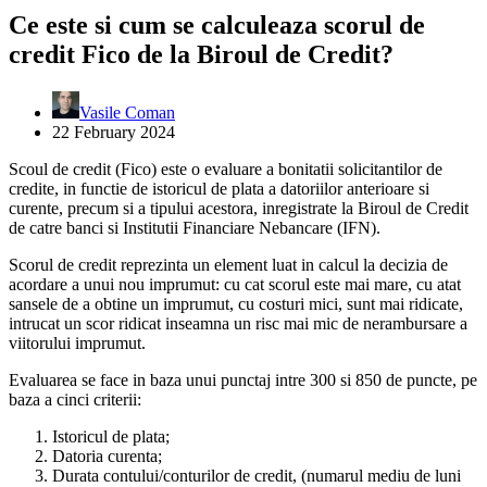
Ce este si cum se calculeaza scorul de
credit Fico de la Biroul de Credit?
Vasile Coman
22 February 2024
Scoul de credit (Fico) este o evaluare a bonitatii solicitantilor de
credite, in functie de istoricul de plata a datoriilor anterioare si
curente, precum si a tipului acestora, inregistrate la Biroul de Credit
de catre banci si Institutii Financiare Nebancare (IFN).
Scorul de credit reprezinta un element luat in calcul la decizia de
acordare a unui nou imprumut: cu cat scorul este mai mare, cu atat
sansele de a obtine un imprumut, cu costuri mici, sunt mai ridicate,
intrucat un scor ridicat inseamna un risc mai mic de nerambursare a
viitorului imprumut.
Evaluarea se face in baza unui punctaj intre 300 si 850 de puncte, pe
baza a cinci criterii:
Istoricul de plata;
Datoria curenta;
Durata contului/conturilor de credit, (numarul mediu de luni