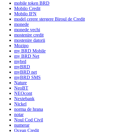
mobile token BRD
Mobilo Credit
Mobilo IFN
model cerere stergere Biroul de Credit
monede
monede vechi
mostenire credit
mostenire datorii
Mozipo
my BRD Mobile
my BRD Net
mybrd
myBRD
myBRD net
myBRD SMS
Nature
NeoBT
NEOcont
Nextebank
Nickel
norma de hrana
notar
Noul Cod Civil
numerar
Ocean Credit