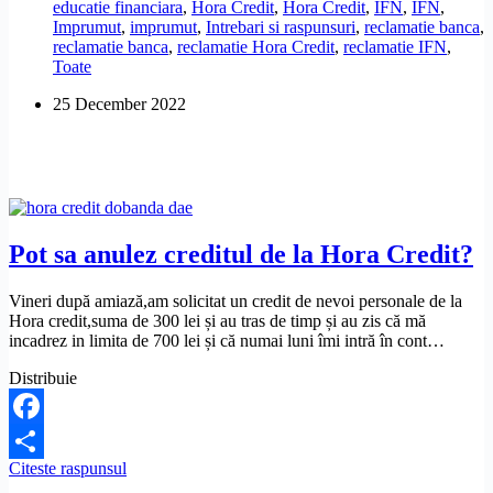
educatie financiara
,
Hora Credit
,
Hora Credit
,
IFN
,
IFN
,
de
Imprumut
,
imprumut
,
Intrebari si raspunsuri
,
reclamatie banca
,
Hora
reclamatie banca
,
reclamatie Hora Credit
,
reclamatie IFN
,
Credit?
Toate
25 December 2022
Pot sa anulez creditul de la Hora Credit?
Vineri după amiază,am solicitat un credit de nevoi personale de la
Hora credit,suma de 300 lei și au tras de timp și au zis că mă
incadrez in limita de 700 lei și că numai luni îmi intră în cont…
Distribuie
Facebook
Pot
Citeste raspunsul
Share
sa