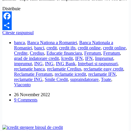
Distribuie
Facebook
Cum
Citeste raspunsul
Share
pot
banca
,
Banca Nationa a Romaniei
,
Banca Nationala a
sa
Romaniei
,
banci
,
credit
,
credit ifn
,
credit online
,
credit online
,
scap
Credite
,
Credius
,
Educatie financiara
,
Ferratum
,
Ferratum
,
de
grad de indatorare credit
,
Icredit
,
IFN
,
IFN
,
Imprumut
,
creditele
imprumut
,
ING
,
ING
,
ING Bank
,
Intrebari si raspunsuri
,
de
reclamatie banca
,
reclamatie Credius
,
reclamatie easy credit
,
la
Reclamatie Ferratum
,
reclamatie icredit
,
reclamatie IFN
,
IFN-
reclamatie ING
,
Smile Credit
,
supraindatorare
,
Toate
,
uri
Viaconto
obtinute
cu
26 November 2022
grad
9 Comments
de
indatorare
mai
mare
decat
limita