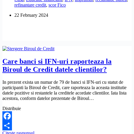
refinantare credit
,
scor Fico
se
calculeaza
22 February 2024
scorul
de
credit
Fico
de
la
Biroul
de
Credit?
Care banci si IFN-uri raporteaza la
Biroul de Credit datele clientilor?
In prezent exista un numar de 79 de banci si IFN-uri cu statut de
participanti la Biroul de Credit, care raporteaza la aceasta institutie
datele pozitive si restantele la creditele acordate clientilor. Iata lista
acestora, conform datelor prezentate de Biroul…
Distribuie
Facebook
Care
Citeste raspunsul