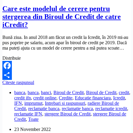
legala?
Care este modelul de cerere pentru
stergerea din Biroul de Credit de catre
iCredit?
Bună ziua. In anul 2018 am făcut un credit la Icredit, în 2019 mi-au
pus poprire pe salariu, acum apar în biroul de credit pe 2019. Dacă
ma puteți ajuta cu un model de cerere pentru a mă putea scoate…
Distribuie
Facebook
Care
Citeste raspunsul
Share
este
banca
,
banca
,
banci
,
Biroul de Credit
,
Biroul de Credit
,
credit
,
modelul
credit ifn
,
credit online
,
Credite
,
Educatie financiara
,
Icredit
,
de
IFN
,
imprumut
,
Intrebari si raspunsuri
,
radiere Biroul de
cerere
Credit
,
reclamatie banca
,
reclamatie banca
,
reclamatie icredit
,
pentru
reclamatie IFN
,
stergere Biroul de Credit
,
stergere Biroul de
stergerea
Credit
,
Toate
din
Biroul
23 November 2022
de