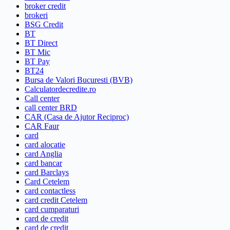
broker credit
brokeri
BSG Credit
BT
BT Direct
BT Mic
BT Pay
BT24
Bursa de Valori Bucuresti (BVB)
Calculatordecredite.ro
Call center
call center BRD
CAR (Casa de Ajutor Reciproc)
CAR Faur
card
card alocatie
card Anglia
card bancar
card Barclays
Card Cetelem
card contactless
card credit Cetelem
card cumparaturi
card de credit
card de credit