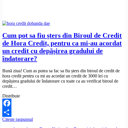
Credit
de
catre
iCredit?
Cum pot sa fiu șters din Biroul de Credit
de Hora Credit, pentru ca mi-au acordat
un credit cu depășirea gradului de
îndatorare?
Bună ziua! Cum as putea sa fac sa fiu șters din biroul de credit de
hora credit pentru ca mi au acordat un credit de 3000 lei cu
depășirea gradului de îndatorare cu toate ca au verificat biroul de
credit…
Distribuie
Facebook
Cum
Citeste raspunsul
Share
pot