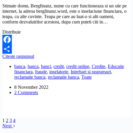
Stimate domn, Bergfinanz, nume cu care functioneaza si un site pe
internet, la adresa bergfinanz.word, este o inselaciune financiara, o
teapa, cu alte cuvinte. Teapa pe care au luat-o si alti oameni,
conform dezvaluirilor acestora, dupa cum puteti citi in…
Distribuie
Facebook
Cum
Citeste raspunsul
Share
pot
banca
,
banca
,
banci
,
credit
,
credit online
,
Credite
,
Educatie
sa
financiara
,
fraude
,
inselatorie
,
Intrebari si raspunsuri
,
verific
reclamatie banca
,
reclamatie banca
,
Toate
o
banca
8 November 2022
in
2 Comments
mediul
online,
daca
nu
este
o
1
2
3
4
teapa?
Next
De