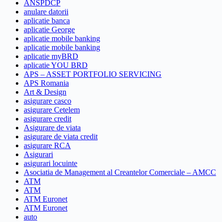
ANSPDCP
anulare datorii
aplicatie banca
aplicatie George
aplicatie mobile banking
aplicatie mobile banking
aplicatie myBRD
aplicatie YOU BRD
APS – ASSET PORTFOLIO SERVICING
APS Romania
Art & Design
asigurare casco
asigurare Cetelem
asigurare credit
Asigurare de viata
asigurare de viata credit
asigurare RCA
Asigurari
asigurari locuinte
Asociatia de Management al Creantelor Comerciale – AMCC
ATM
ATM
ATM Euronet
ATM Euronet
auto