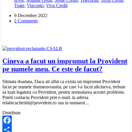
BNR
,
restante credit
,
Smile Credit
,
Telecredit
,
Terra Credit
,
creditelor
Toate
,
Viaconto
,
Viva Credit
de
la
9 December 2022
IFN-
2 Comments
uri?
Cineva a facut un imprumut la Provident
pe numele meu. Ce este de facut?
Stimata doamna, Daca ati aflat ca exista un imprumut Provident
facut pe numele dumneavoastra, pe care l-a facut altcineva, trebuie
sa luati legatura cu Provident, pentru semnalarea acestei probleme.
Puteti contacta Provident prin e-mail, la adresa
relatiicuclientii@provident.ro sau la numarul…
Distribuie
Facebook