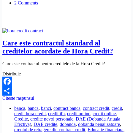
2 Comments
IFN-
uri,
din
cauza
dobanzilor
prea
mari?
Care este contractul standard al
creditelor acordate de Hora Credit?
Care este contractul pentru creditele de la Hora Credit?
Distribuie
Facebook
Care
Citeste raspunsul
Share
este
banca
,
banca
,
banci
,
contract banca
,
contract credit
,
credit
,
contractul
credit hora credit
,
credit ifn
,
credit online
,
credit online
,
standard
Credite
,
credite nevoi personale
,
DAE (Dobanda Anuala
al
Efectiva)
,
DAE credite
,
dobanda
,
dobanda penalizatoare
,
creditelor
dreptul de retragere din contract credit
,
Educatie financiara
,
acordate