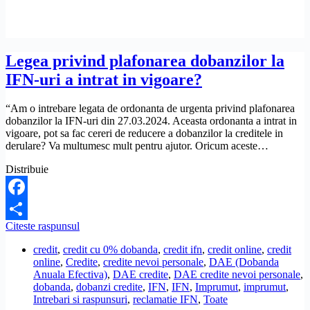
indatorare
la
credite
Legea privind plafonarea dobanzilor la
IFN-uri a intrat in vigoare?
“Am o intrebare legata de ordonanta de urgenta privind plafonarea
dobanzilor la IFN-uri din 27.03.2024. Aceasta ordonanta a intrat in
vigoare, pot sa fac cereri de reducere a dobanzilor la creditele in
derulare? Va multumesc mult pentru ajutor. Oricum aceste…
Distribuie
Facebook
Legea
Citeste raspunsul
Share
privind
credit
,
credit cu 0% dobanda
,
credit ifn
,
credit online
,
credit
plafonarea
online
,
Credite
,
credite nevoi personale
,
DAE (Dobanda
dobanzilor
Anuala Efectiva)
,
DAE credite
,
DAE credite nevoi personale
,
la
dobanda
,
dobanzi credite
,
IFN
,
IFN
,
Imprumut
,
imprumut
,
IFN-
Intrebari si raspunsuri
,
reclamatie IFN
,
Toate
uri