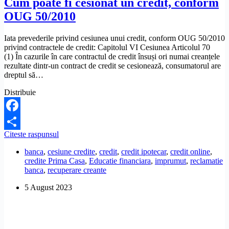
Cum poate fi cesionat un credit, conform
OUG 50/2010
Iata prevederile privind cesiunea unui credit, conform OUG 50/2010
privind contractele de credit: Capitolul VI Cesiunea Articolul 70
(1) În cazurile în care contractul de credit însuși ori numai creanțele
rezultate dintr-un contract de credit se cesionează, consumatorul are
dreptul să…
Distribuie
Facebook
Cum
Citeste raspunsul
Share
poate
banca
,
cesiune credite
,
credit
,
credit ipotecar
,
credit online
,
fi
credite Prima Casa
,
Educatie financiara
,
imprumut
,
reclamatie
cesionat
banca
,
recuperare creante
un
credit,
5 August 2023
conform
OUG
50/2010