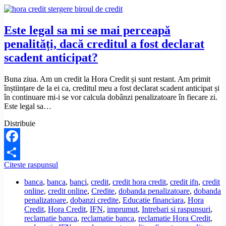
grad
de
indatoare
Este legal sa mi se mai perceapă
de
penalități, dacă creditul a fost declarat
peste
100%
scadent anticipat?
din
venit?
Buna ziua. Am un credit la Hora Credit și sunt restant. Am primit
înștiințare de la ei ca, creditul meu a fost declarat scadent anticipat și
în continuare mi-i se vor calcula dobânzi penalizatoare în fiecare zi.
Este legal sa…
Distribuie
Facebook
Este
Citeste raspunsul
Share
legal
banca
,
banca
,
banci
,
credit
,
credit hora credit
,
credit ifn
,
credit
sa
online
,
credit online
,
Credite
,
dobanda penalizatoare
,
dobanda
mi
penalizatoare
,
dobanzi credite
,
Educatie financiara
,
Hora
se
Credit
,
Hora Credit
,
IFN
,
imprumut
,
Intrebari si raspunsuri
,
mai
reclamatie banca
,
reclamatie banca
,
reclamatie Hora Credit
,
perceapă