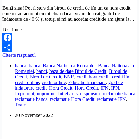
Bună ziua! Pot fi sters din biroul de credit de ifn uri ca hora credit
care mi au acordat credit chiar dacă aveam depășit gradul de
îndatorare de 40 % și totuși ei mi-au acordat credit de am ajuns la…
Distribuie
Facebook
Pot
Citeste raspunsul
Share
fi
banca
,
banca
,
Banca Nationa a Romaniei
,
Banca Nationala a
scos
Romaniei
,
banci
,
baza de date Biroul de Credit
,
Biroul de
din
Credit
,
Biroul de Credit
,
BNR
,
credit hora credit
,
credit ifn
,
Biroul
credit online
,
credit online
,
Educatie financiara
,
grad de
de
indatorare credit
,
Hora Credit
,
Hora Credit
,
IFN
,
IFN
,
Credit
Imprumut
,
imprumut
,
Intrebari si raspunsuri
,
reclamatie banca
,
de
reclamatie banca
,
reclamatie Hora Credit
,
reclamatie IFN
,
IFN-
Toate
uri,
daca
20 November 2022
mi-
au
dat
credite
cu