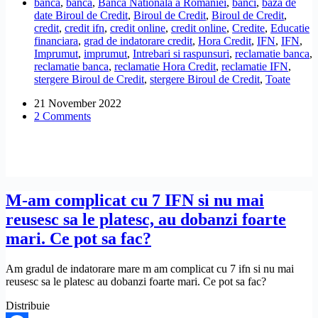
banca
,
banca
,
Banca Nationala a Romaniei
,
banci
,
baza de
sa
date Biroul de Credit
,
Biroul de Credit
,
Biroul de Credit
,
fiu
credit
,
credit ifn
,
credit online
,
credit online
,
Credite
,
Educatie
șters
financiara
,
grad de indatorare credit
,
Hora Credit
,
IFN
,
IFN
,
din
Imprumut
,
imprumut
,
Intrebari si raspunsuri
,
reclamatie banca
,
Biroul
reclamatie banca
,
reclamatie Hora Credit
,
reclamatie IFN
,
de
stergere Biroul de Credit
,
stergere Biroul de Credit
,
Toate
Credit
de
21 November 2022
Hora
2 Comments
Credit,
pentru
ca
mi-
au
acordat
un
M-am complicat cu 7 IFN si nu mai
credit
reusesc sa le platesc, au dobanzi foarte
cu
depășirea
mari. Ce pot sa fac?
gradului
de
Am gradul de indatorare mare m am complicat cu 7 ifn si nu mai
îndatorare?
reusesc sa le platesc au dobanzi foarte mari. Ce pot sa fac?
Distribuie