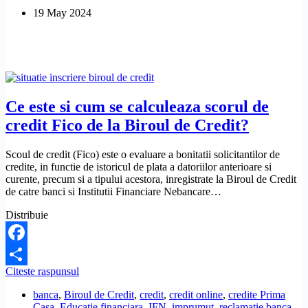
a
19 May 2024
intrat
in
vigoare?
Ce este si cum se calculeaza scorul de
credit Fico de la Biroul de Credit?
Scoul de credit (Fico) este o evaluare a bonitatii solicitantilor de
credite, in functie de istoricul de plata a datoriilor anterioare si
curente, precum si a tipului acestora, inregistrate la Biroul de Credit
de catre banci si Institutii Financiare Nebancare…
Distribuie
Facebook
Ce
Citeste raspunsul
Share
este
banca
,
Biroul de Credit
,
credit
,
credit online
,
credite Prima
si
Casa
,
Educatie financiara
,
IFN
,
imprumut
,
reclamatie banca
,
cum