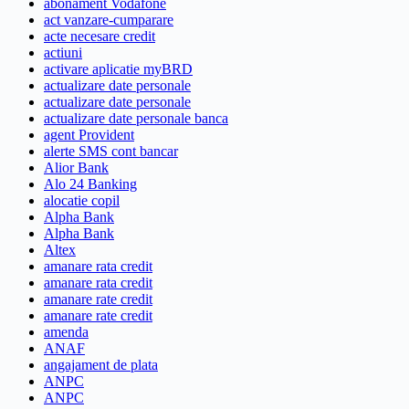
abonament Vodafone
act vanzare-cumparare
acte necesare credit
actiuni
activare aplicatie myBRD
actualizare date personale
actualizare date personale
actualizare date personale banca
agent Provident
alerte SMS cont bancar
Alior Bank
Alo 24 Banking
alocatie copil
Alpha Bank
Alpha Bank
Altex
amanare rata credit
amanare rata credit
amanare rate credit
amanare rate credit
amenda
ANAF
angajament de plata
ANPC
ANPC