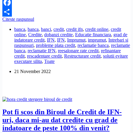
Facebook
M-
Citeste raspunsul
Share
am
banca
,
banca
,
banci
,
credit
,
credit ifn
,
credit online
,
credit
complicat
online
,
Credite
,
dobanzi credite
,
Educatie financiara
,
grad de
cu
indatorare credit
,
IFN
,
IFN
,
Imprumut
,
imprumut
,
Intrebari si
7
raspunsuri
,
probleme plata credit
,
reclamatie banca
,
reclamatie
IFN
banca
,
reclamatie IFN
,
reesalonare rate credit
,
refinantare
si
credit
,
rescadentare credit
,
Restructurare credit
,
solutii evitare
nu
executare silita
,
Toate
mai
reusesc
21 November 2022
sa
le
platesc,
au
dobanzi
foarte
mari.
Ce
Pot fi scos din Biroul de Credit de IFN-
pot
uri, daca mi-au dat credite cu grad de
sa
fac?
indatoare de peste 100% din venit?