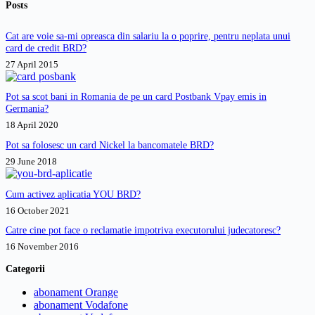
Posts
exemplu,
Bergfinanz.
Cat are voie sa-mi opreasca din salariu la o poprire, pentru neplata unui
card de credit BRD?
27 April 2015
Pot sa scot bani in Romania de pe un card Postbank Vpay emis in
Germania?
18 April 2020
Pot sa folosesc un card Nickel la bancomatele BRD?
29 June 2018
Cum activez aplicatia YOU BRD?
16 October 2021
Catre cine pot face o reclamatie impotriva executorului judecatoresc?
16 November 2016
Categorii
abonament Orange
abonament Vodafone