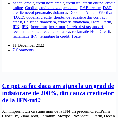
banca
,
credit
,
credit hora credit
,
credit ifn
,
credit online
,
credit
anulez
online
,
Credite
,
credite nevoi personale
,
DAE credite
,
DAE
creditul
credite nevoi personale
,
dobanda
,
Dobanda Anuala Efectiva
de
(DAE)
,
dobanzi credite
,
dreptul de retragere din contract
la
credit
,
Educatie financiara
,
educatie financiara
,
Hora Credit
,
Hora
IFN
,
IFN
,
Imprumut
,
imprumut
,
Intrebari si raspunsuri
,
Credit?
reclamatie banca
,
reclamatie banca
,
reclamatie Hora Credit
,
reclamatie IFN
,
renuntare la credit
,
Toate
11 December 2022
7 Comments
Ce pot sa fac daca am ajuns la un grad de
indatorare de 200%, din cauza creditelor
de la IFN-uri?
Am imprumuturi cu sume mari de la IFN-uri precum CreditPrime,
CreditFix, VivaCredit, Ferratum, Mozipo, Provident, iCredit, Ocean