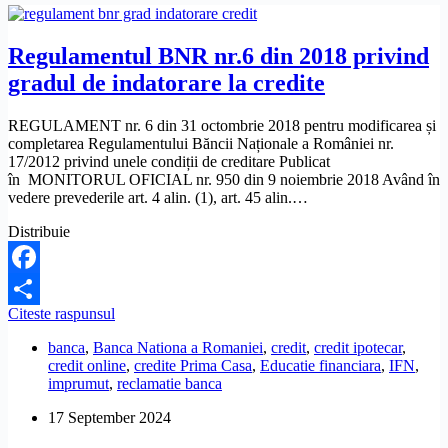
Regulamentul BNR nr.6 din 2018 privind
gradul de indatorare la credite
REGULAMENT nr. 6 din 31 octombrie 2018 pentru modificarea și
completarea Regulamentului Băncii Naționale a României nr.
17/2012 privind unele condiții de creditare Publicat
în MONITORUL OFICIAL nr. 950 din 9 noiembrie 2018 Având în
vedere prevederile art. 4 alin. (1), art. 45 alin.…
Distribuie
Facebook
Regulamentul
Citeste raspunsul
Share
BNR
banca
,
Banca Nationa a Romaniei
,
credit
,
credit ipotecar
,
nr.6
credit online
,
credite Prima Casa
,
Educatie financiara
,
IFN
,
din
imprumut
,
reclamatie banca
2018
privind
17 September 2024
gradul
de