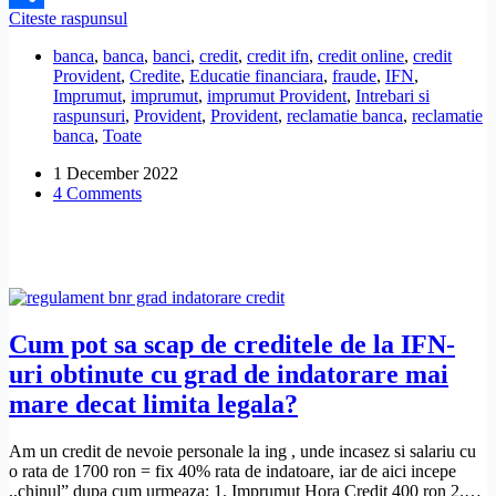
Cineva
Citeste raspunsul
Share
a
banca
,
banca
,
banci
,
credit
,
credit ifn
,
credit online
,
credit
facut
Provident
,
Credite
,
Educatie financiara
,
fraude
,
IFN
,
un
Imprumut
,
imprumut
,
imprumut Provident
,
Intrebari si
imprumut
raspunsuri
,
Provident
,
Provident
,
reclamatie banca
,
reclamatie
la
banca
,
Toate
Provident
pe
1 December 2022
numele
4 Comments
meu.
Ce
este
de
facut?
Cum pot sa scap de creditele de la IFN-
uri obtinute cu grad de indatorare mai
mare decat limita legala?
Am un credit de nevoie personale la ing , unde incasez si salariu cu
o rata de 1700 ron = fix 40% rata de indatoare, iar de aici incepe
,,chinul” dupa cum urmeaza: 1. Imprumut Hora Credit 400 ron 2.…