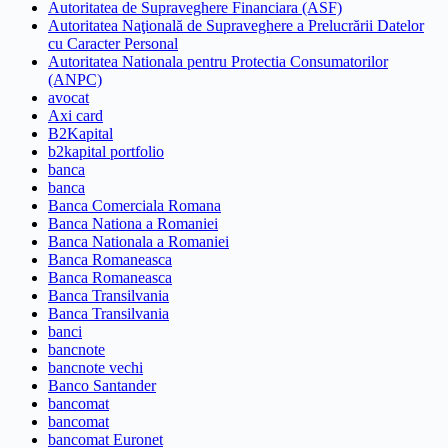
Autoritatea de Supraveghere Financiara (ASF)
Autoritatea Naţională de Supraveghere a Prelucrării Datelor
cu Caracter Personal
Autoritatea Nationala pentru Protectia Consumatorilor
(ANPC)
avocat
Axi card
B2Kapital
b2kapital portfolio
banca
banca
Banca Comerciala Romana
Banca Nationa a Romaniei
Banca Nationala a Romaniei
Banca Romaneasca
Banca Romaneasca
Banca Transilvania
Banca Transilvania
banci
bancnote
bancnote vechi
Banco Santander
bancomat
bancomat
bancomat Euronet