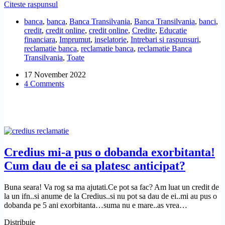
Am
Citeste raspunsul
Share
fost
banca
,
banca
,
Banca Transilvania
,
Banca Transilvania
,
banci
,
pacalit
credit
,
credit online
,
credit online
,
Credite
,
Educatie
de
financiara
,
Imprumut
,
inselatorie
,
Intrebari si raspunsuri
,
un
reclamatie banca
,
reclamatie banca
,
reclamatie Banca
domn
Transilvania
,
Toate
cu
un
17 November 2022
credit
4 Comments
online
pe
WhatsApp.
Unde
pot
sa-
l
reclam?
Credius mi-a pus o dobanda exorbitanta!
Cum dau de ei sa platesc anticipat?
Buna seara! Va rog sa ma ajutati.Ce pot sa fac? Am luat un credit de
la un ifn..si anume de la Credius..si nu pot sa dau de ei..mi au pus o
dobanda pe 5 ani exorbitanta…suma nu e mare..as vrea…
Distribuie