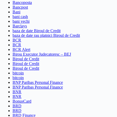
Bancoposta
Bancpost
Bani
bani cash
bani vechi
Barclays
baza de date Biroul de Credit
baza de date rau platnici Biroul de Credit
BCR
BCR
BCR Alert
Birou Executor Judecatoresc – BEJ
Biroul de Credit
Biroul de Credit
Biroul de Credit
bitcoin
bitcoin
BNP Paribas Personal Finance
BNP Paribas Personal Finance
BNR
BNR
BonusCard
BRD
BRD
BRD Finance