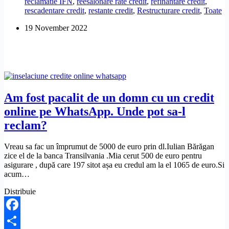
reclamatie IFN
,
reesalonare rate credit
,
refinantare credit
,
penalități,
rescadentare credit
,
restante credit
,
Restructurare credit
,
Toate
dacă
creditul
19 November 2022
a
fost
declarat
scadent
anticipat?
Am fost pacalit de un domn cu un credit
online pe WhatsApp. Unde pot sa-l
reclam?
Vreau sa fac un împrumut de 5000 de euro prin dl.Iulian Bărăgan
zice el de la banca Transilvania .Mia cerut 500 de euro pentru
asigurare , după care 197 sitot așa eu credul am la el 1065 de euro.Si
acum…
Distribuie
Facebook