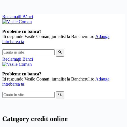
Skip
Reclamații Bănci
to
content
Probleme cu banca?
Iti raspunde Vasile Coman, jurnalist la Bancherul.ro
Adauga
intrebarea ta
Cauta
🔍
in
Reclamații Bănci
site
Probleme cu banca?
Iti raspunde Vasile Coman, jurnalist la Bancherul.ro
Adauga
intrebarea ta
Cauta
🔍
in
site
Category
credit online