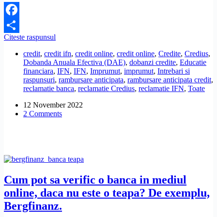
Facebook
Credius
Citeste raspunsul
Share
mi-
credit
,
credit ifn
,
credit online
,
credit online
,
Credite
,
Credius
,
a
Dobanda Anuala Efectiva (DAE)
,
dobanzi credite
,
Educatie
pus
financiara
,
IFN
,
IFN
,
Imprumut
,
imprumut
,
Intrebari si
o
raspunsuri
,
rambursare anticipata
,
rambursare anticipata credit
,
dobanda
reclamatie banca
,
reclamatie Credius
,
reclamatie IFN
,
Toate
exorbitanta!
Cum
12 November 2022
dau
2 Comments
de
ei
sa
platesc
anticipat?
Cum pot sa verific o banca in mediul
online, daca nu este o teapa? De exemplu,
Bergfinanz.