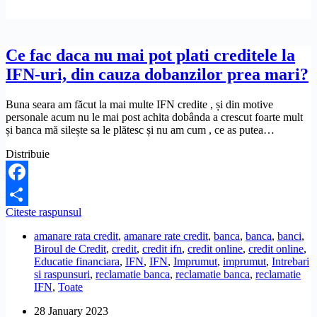
Ce fac daca nu mai pot plati creditele la
IFN-uri, din cauza dobanzilor prea mari?
Buna seara am făcut la mai multe IFN credite , și din motive
personale acum nu le mai post achita dobânda a crescut foarte mult
și banca mă silește sa le plătesc și nu am cum , ce as putea…
Distribuie
Facebook
Ce
Citeste raspunsul
Share
fac
amanare rata credit
,
amanare rate credit
,
banca
,
banca
,
banci
,
daca
Biroul de Credit
,
credit
,
credit ifn
,
credit online
,
credit online
,
nu
Educatie financiara
,
IFN
,
IFN
,
Imprumut
,
imprumut
,
Intrebari
mai
si raspunsuri
,
reclamatie banca
,
reclamatie banca
,
reclamatie
pot
IFN
,
Toate
plati
creditele
28 January 2023
la