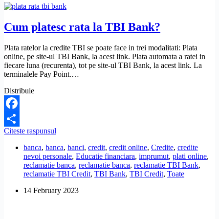
Cum platesc rata la TBI Bank?
Plata ratelor la credite TBI se poate face in trei modalitati: Plata
online, pe site-ul TBI Bank, la acest link. Plata automata a ratei in
fiecare luna (recurenta), tot pe site-ul TBI Bank, la acest link. La
terminalele Pay Point.…
Distribuie
Facebook
Cum
Citeste raspunsul
Share
platesc
banca
,
banca
,
banci
,
credit
,
credit online
,
Credite
,
credite
rata
nevoi personale
,
Educatie financiara
,
imprumut
,
plati online
,
la
reclamatie banca
,
reclamatie banca
,
reclamatie TBI Bank
,
TBI
reclamatie TBI Credit
,
TBI Bank
,
TBI Credit
,
Toate
Bank?
14 February 2023