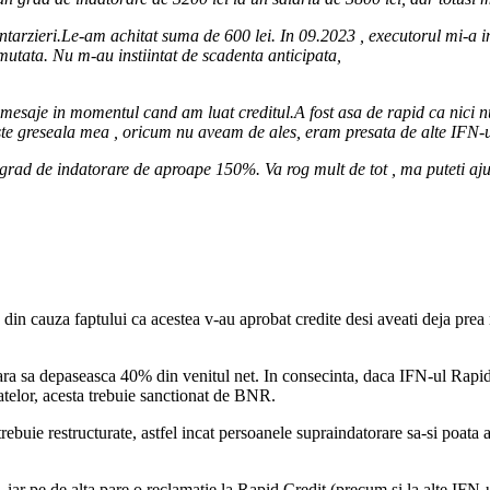
arzieri.Le-am achitat suma de 600 lei. In 09.2023 , executorul mi-a inch
utata. Nu m-au instiintat de scadenta anticipata,
mesaje in momentul cand am luat creditul.A fost asa de rapid ca nici nu
ste greseala mea , oricum nu aveam de ales, eram presata de alte IFN-uri,
n grad de indatorare de aproape 150%. Va rog mult de tot , ma puteti aju
 din cauza faptului ca acestea v-au aprobat credite desi aveati deja prea
ara sa depaseasca 40% din venitul net. In consecinta, daca IFN-ul Rapid 
 ratelor, acesta trebuie sanctionat de BNR.
trebuie restructurate, astfel incat persoanele supraindatorare sa-si poata 
R, iar pe de alta pare o reclamatie la Rapid Credit (precum si la alte IFN