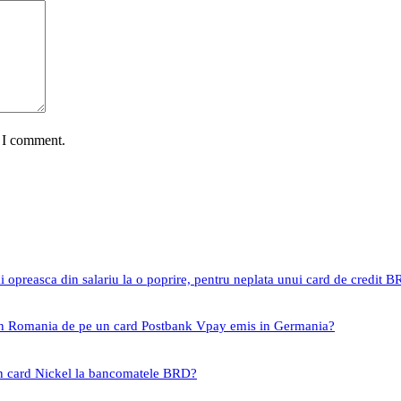
e I comment.
i opreasca din salariu la o poprire, pentru neplata unui card de credit 
 in Romania de pe un card Postbank Vpay emis in Germania?
un card Nickel la bancomatele BRD?