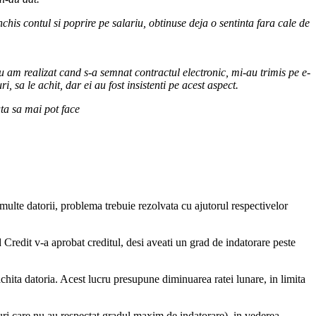
is contul si poprire pe salariu, obtinuse deja o sentinta fara cale de
 am realizat cand s-a semnat contractul electronic, mi-au trimis pe e-
 sa le achit, dar ei au fost insistenti pe acest aspect.
ta sa mai pot face
 multe datorii, problema trebuie rezolvata cu ajutorul respectivelor
Credit v-a aprobat creditul, desi aveati un grad de indatorare peste
achita datoria. Acest lucru presupune diminuarea ratei lunare, in limita
-uri care nu au respectat gradul maxim de indatorare), in vederea