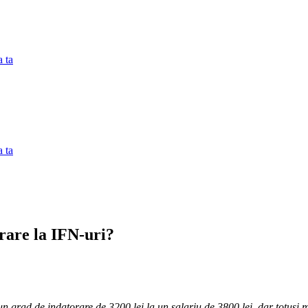
 ta
 ta
rare la IFN-uri?
 grad de indatorare de 3200 lei la un salariu de 3800 lei, dar totusi m