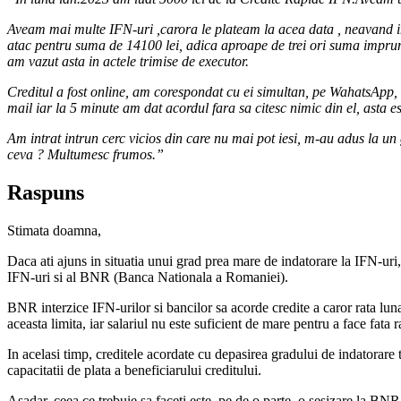
Aveam mai multe IFN-uri ,carora le plateam la acea data , neavand int
atac pentru suma de 14100 lei, adica aproape de trei ori suma imprum
am vazut asta in actele trimise de executor.
Creditul a fost online, am corespondat cu ei simultan, pe WahatsApp, 
mail iar la 5 minute am dat acordul fara sa citesc nimic din el, asta e
Am intrat intrun cerc vicios din care nu mai pot iesi, m-au adus la u
ceva ? Multumesc frumos.”
Raspuns
Stimata doamna,
Daca ati ajuns in situatia unui grad prea mare de indatorare la IFN-uri,
IFN-uri si al BNR (Banca Nationala a Romaniei).
BNR interzice IFN-urilor si bancilor sa acorde credite a caror rata lun
aceasta limita, iar salariul nu este suficient de mare pentru a face fata
In acelasi timp, creditele acordate cu depasirea gradului de indatorare 
capacitatii de plata a beneficiarului creditului.
Asadar, ceea ce trebuie sa faceti este, pe de o parte, o sesizare la BN