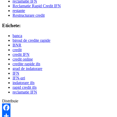
reclamatie IFN
Reclamatie Rapid Credit IFN
restante
Restructurare credit
Etichete:
banca
biroul de credite rapide
BNR
credit
credit IFN
credit online
credite rapide ifn
grad de indatorare
IFN
IFN-uri
indatorare ifn
rapid credit ifn
reclamatie IFN
Distribuie
Facebook