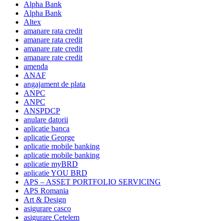
Alpha Bank
Alpha Bank
Altex
amanare rata credit
amanare rata credit
amanare rate credit
amanare rate credit
amenda
ANAF
angajament de plata
ANPC
ANPC
ANSPDCP
anulare datorii
aplicatie banca
aplicatie George
aplicatie mobile banking
aplicatie mobile banking
aplicatie myBRD
aplicatie YOU BRD
APS – ASSET PORTFOLIO SERVICING
APS Romania
Art & Design
asigurare casco
asigurare Cetelem