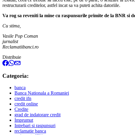
restructurarii creditelor, astfel incat sa va puteti achita datoriile.
Va rog sa reveniti la mine cu raspunsurile primite de la BNR si d
Cu stima,
Vasile Pop Coman
jurnalist
Reclamatiibanci.ro
Distribuie
Categoria:
banca
Banca Nationala a Romaniei
credit ifn
credit online
Credite
grad de indatorare credit
Imprumut
Intrebari si raspunsuri
reclamatie banca