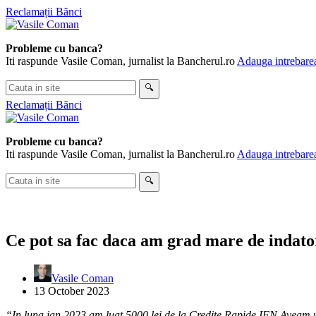
Skip
Reclamații Bănci
to
content
Probleme cu banca?
Iti raspunde Vasile Coman, jurnalist la Bancherul.ro
Adauga intrebarea
Cauta
🔍
in
Reclamații Bănci
site
Probleme cu banca?
Iti raspunde Vasile Coman, jurnalist la Bancherul.ro
Adauga intrebarea
Cauta
🔍
in
site
Ce pot sa fac daca am grad mare de indato
Vasile Coman
13 October 2023
“In luna ian.2023 am luat 5000 lei de la Credite Rapide IFN.Aveam un