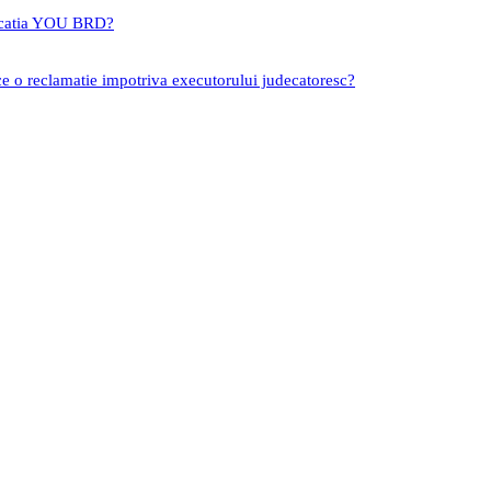
icatia YOU BRD?
ce o reclamatie impotriva executorului judecatoresc?