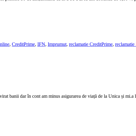
online
,
CreditPrime
,
IFN
,
Imprumut
,
reclamatie CreditPrime
,
reclamatie
 virat banii dar în cont am minus asigurarea de viață de la Unica și mi.a