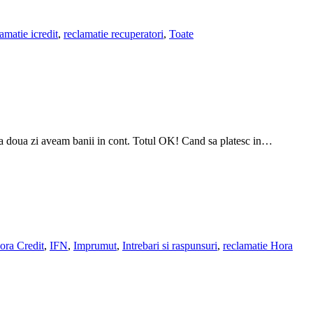
amatie icredit
,
reclamatie recuperatori
,
Toate
si a doua zi aveam banii in cont. Totul OK! Cand sa platesc in…
ora Credit
,
IFN
,
Imprumut
,
Intrebari si raspunsuri
,
reclamatie Hora