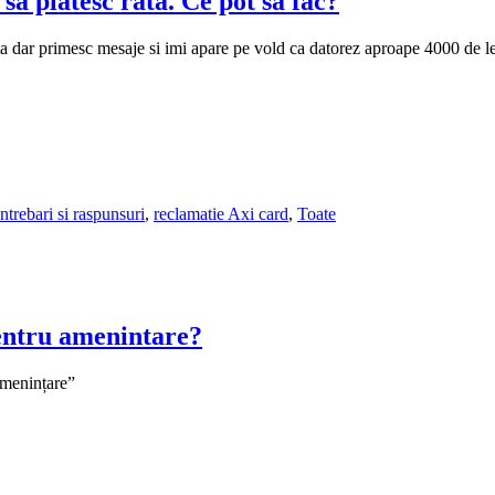
sa platesc rata. Ce pot sa fac?
ata dar primesc mesaje si imi apare pe vold ca datorez aproape 4000 de l
Intrebari si raspunsuri
,
reclamatie Axi card
,
Toate
pentru amenintare?
amenințare”