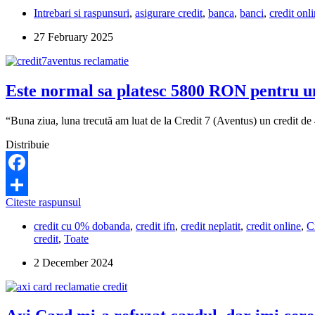
renunta
cere
Intrebari si raspunsuri
,
asigurare credit
,
banca
,
banci
,
credit onl
la
2.550
asigurarea
de
27 February 2025
pentru
lei.
credit?
Ce
pot
să
Este normal sa platesc 5800 RON pentru un
fac?
“Buna ziua, luna trecută am luat de la Credit 7 (Aventus) un credit de 
Distribuie
Facebook
Este
Citeste raspunsul
Share
normal
credit cu 0% dobanda
,
credit ifn
,
credit neplatit
,
credit online
,
C
sa
credit
,
Toate
platesc
5800
2 December 2024
RON
pentru
un
credit