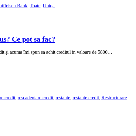
aiffeisen Bank
,
Toate
,
Uniqa
us? Ce pot sa fac?
edit și acuma îmi spun sa achit creditul in valoare de 5800…
re credit
,
rescadentare credit
,
restante
,
restante credit
,
Restructurare