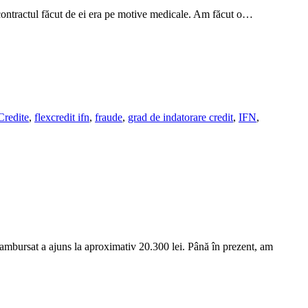
 contractul făcut de ei era pe motive medicale. Am făcut o…
Credite
,
flexcredit ifn
,
fraude
,
grad de indatorare credit
,
IFN
,
rambursat a ajuns la aproximativ 20.300 lei. Până în prezent, am