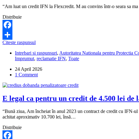
“Am luat un credit IFN la Flexcredit. M au convins într-o seara sa ma 
Distribuie
Facebook
Pot
Citeste raspunsul
Share
anula
Intrebari si raspunsuri
,
Autoritatea Nationala pentru Protectia
contractul
Imprumut
,
reclamatie IFN
,
Toate
de
credit
24 April 2026
Flexcredit
1 Comment
pentru
nevoi
medicale,
dacă
E legal ca pentru un credit de 4.500 lei de 
se
bazează
pe
“Bună ziua, Am încheiat în anul 2023 un contract de credit cu IFN-ul 
un
achitat aproximativ 10.700 lei, însă…
fals?
Distribuie