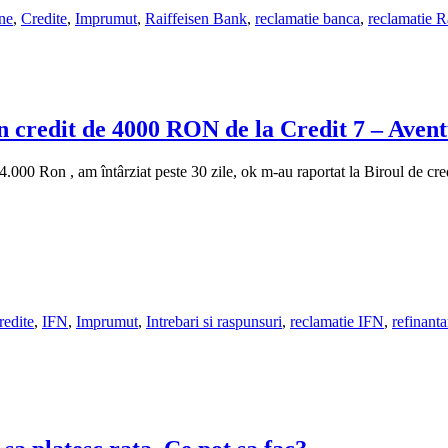
ine
,
Credite
,
Imprumut
,
Raiffeisen Bank
,
reclamatie banca
,
reclamatie R
 credit de 4000 RON de la Credit 7 – Avent
4.000 Ron , am întârziat peste 30 zile, ok m-au raportat la Biroul de cr
redite
,
IFN
,
Imprumut
,
Intrebari si raspunsuri
,
reclamatie IFN
,
refinanta