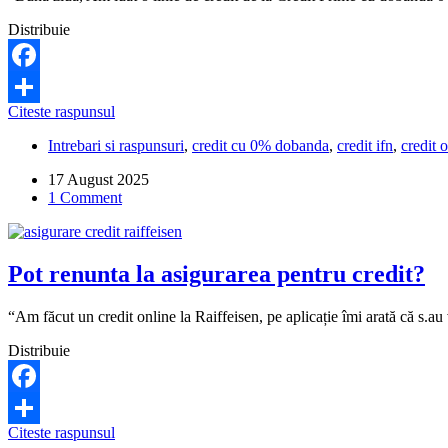
Distribuie
Facebook
Credit
Citeste raspunsul
Share
Prime
Intrebari si raspunsuri
,
credit cu 0% dobanda
,
credit ifn
,
credit 
mi-
a
17 August 2025
spus
1 Comment
că
n-
am
nimic
Pot renunta la asigurarea pentru credit?
de
plată
în
“Am făcut un credit online la Raiffeisen, pe aplicație îmi arată că s.au
primele
30
Distribuie
de
zile,
dar
Facebook
acum
Pot
Citeste raspunsul
îmi
Share