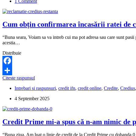
1 Comment
rată
de
1.460
de
Cum obțin confirmarea încasării ratei de 
lei
timp
de
“Buna seara, Voiam sa va intreb cui ma pot adresa sau care sunt pasii p
2
acestia…
ani
pentru
Distribuie
un
credit
IFN?
Facebook
Cum
Citeste raspunsul
Share
obțin
Intrebari si raspunsuri
,
credit ifn
,
credit online
,
Credite
,
Credius
confirmarea
încasării
4 September 2025
ratei
de
către
Credius?
Credit Prime mi-a spus că n-am nimic de pla
“Buna ziua, Am luat o linie de credit de la Credit Prime cu dobanda 0