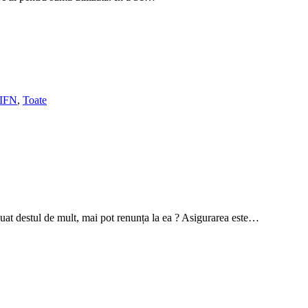
 IFN
,
Toate
 luat destul de mult, mai pot renunța la ea ? Asigurarea este…