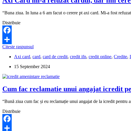
Axi Card mi-a refuzat cardul, dar imi cere 
de
4000
RON
“Buna ziua. In luna a 6 am facut o cerere pt axi card. Mi-a fost refuz
de
la
Distribuie
Credit
7
–
Facebook
Aventus?
Axi
Citeste raspunsul
Ce
Share
Card
pot
Axi card
,
card
,
card de credit
,
credit ifn
,
credit online
,
Credite
,
mi-
sa
a
fac?
15 September 2024
refuzat
cardul,
dar
imi
Cum fac reclamatie unui angajat icredit 
cere
sa
platesc
“Bună ziua cum fac și eu reclamație unui angajat de la icredit pentru 
rata.
Ce
Distribuie
pot
sa
fac?
Facebook