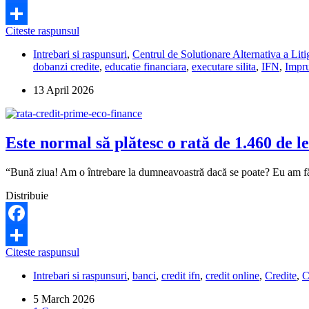
Facebook
E
Citeste raspunsul
Share
legal
Intrebari si raspunsuri
,
Centrul de Solutionare Alternativa a Li
ca
dobanzi credite
,
educatie financiara
,
executare silita
,
IFN
,
Impr
pentru
un
13 April 2026
credit
de
4.500
lei
Este normal să plătesc o rată de 1.460 de l
de
la
IFN-
“Bună ziua! Am o întrebare la dumneavoastră dacă se poate? Eu am făcu
ul
Credius
Distribuie
să
plătesc
20.300
Facebook
de
Este
Citeste raspunsul
lei?
Share
normal
Intrebari si raspunsuri
,
banci
,
credit ifn
,
credit online
,
Credite
,
C
să
plătesc
5 March 2026
o