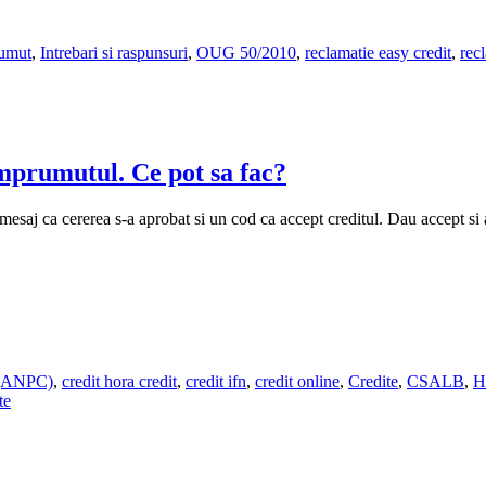
umut
,
Intrebari si raspunsuri
,
OUG 50/2010
,
reclamatie easy credit
,
recl
mprumutul. Ce pot sa fac?
 mesaj ca cererea s-a aprobat si un cod ca accept creditul. Dau accept 
r (ANPC)
,
credit hora credit
,
credit ifn
,
credit online
,
Credite
,
CSALB
,
H
te