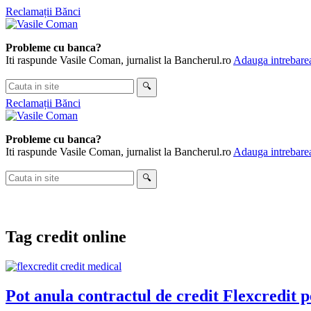
Skip
Reclamații Bănci
to
content
Probleme cu banca?
Iti raspunde Vasile Coman, jurnalist la Bancherul.ro
Adauga intrebarea
Cauta
🔍
in
Reclamații Bănci
site
Probleme cu banca?
Iti raspunde Vasile Coman, jurnalist la Bancherul.ro
Adauga intrebarea
Cauta
🔍
in
site
Tag
credit online
Pot anula contractul de credit Flexcredit 