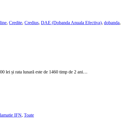
line
,
Credite
,
Credius
,
DAE (Dobanda Anuala Efectiva)
,
dobanda
,
00 lei și rata lunară este de 1460 timp de 2 ani…
clamatie IFN
,
Toate