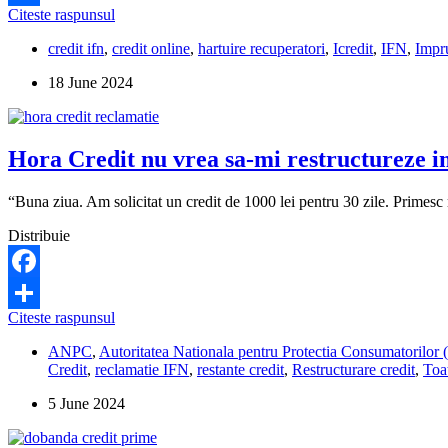
Cum
Citeste raspunsul
Share
fac
credit ifn
,
credit online
,
hartuire recuperatori
,
Icredit
,
IFN
,
Impr
reclamatie
unui
18 June 2024
angajat
icredit
pentru
amenintare?
Hora Credit nu vrea sa-mi restructureze i
“Buna ziua. Am solicitat un credit de 1000 lei pentru 30 zile. Primesc
Distribuie
Facebook
Hora
Citeste raspunsul
Share
Credit
ANPC
,
Autoritatea Nationala pentru Protectia Consumatorilo
nu
Credit
,
reclamatie IFN
,
restante credit
,
Restructurare credit
,
Toa
vrea
sa-
5 June 2024
mi
restructureze
imprumutul.