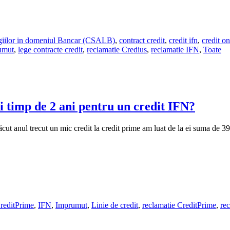
tigiilor in domeniul Bancar (CSALB)
,
contract credit
,
credit ifn
,
credit on
umut
,
lege contracte credit
,
reclamatie Credius
,
reclamatie IFN
,
Toate
ei timp de 2 ani pentru un credit IFN?
t anul trecut un mic credit la credit prime am luat de la ei suma de 39
reditPrime
,
IFN
,
Imprumut
,
Linie de credit
,
reclamatie CreditPrime
,
re