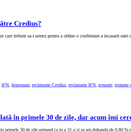
către Credius?
e care trebuie sa-i urmez pentru a obtine o confirmare a incasarii ratei d
,
IFN
,
Imprumut
,
reclamatie Credius
,
reclamatie IFN
,
restante
,
restante 
tă în primele 30 de zile, dar acum îmi cere 
 in primele 30 de zile,urmand ca in a 31 a zi sa am dobanda de 0,80 % p