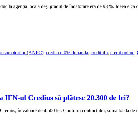
duc la agenția locala deși gradul de îndatorare era de 98 %. Ideea e ca
 Consumatorilor (ANPC)
,
credit cu 0% dobanda
,
credit ifn
,
credit online
,
la IFN-ul Credius să plătesc 20.300 de lei?
Credius, în valoare de 4.500 lei. Conform contractului, suma totală de 