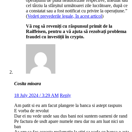
operațiunii de plată neautorizate respective, imediat sau
cel târziu la sfârșitul următoarei zile lucrătoare, după ce
a constatat sau a fost notificat cu privire la operațiune.”
(
Vedeți prevederile legale, în acest articol
)
Vă rog să reveniți cu răspunsul primit de la
Raiffeisen, pentru a vă ajuta să rezolvați problema
fraudei cu investiții în crypto.
Cosita mioara
18 July 2024 / 3:29 AM
Reply
Am patit si eu am facut plangere la banca si astept raspuns
E vorba de revolut
Dar ei nu vede unde sau dus bani noi suntem oameni de rand
Pe factura de usdt apare numele meu dar nu am luat nici un
ban
As vre sa fac aceasta reclamatie la stiri sa vada ce banca e asta