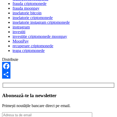
frauda criptomonede
frauda moonpay
inselatorie bitcoin
inselatorie criptomonede
inselatorie instagram criptomonede
instragram
investiti
investitie criptomonede moonpay
MoonPay
recuperare criptomonede
teapa criptomonede
Distribuie
Facebook
Share
Abonează-te la newsletter
Primești noutățile bancare direct pe email.