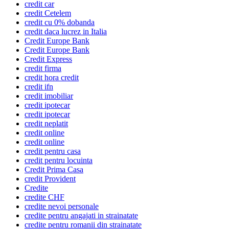
credit car
credit Cetelem
credit cu 0% dobanda
credit daca lucrez in Italia
Credit Europe Bank
Credit Europe Bank
Credit Express
credit firma
credit hora credit
credit ifn
credit imobiliar
credit ipotecar
credit ipotecar
credit neplatit
credit online
credit online
credit pentru casa
credit pentru locuinta
Credit Prima Casa
credit Provident
Credite
credite CHF
credite nevoi personale
credite pentru angajati in strainatate
credite pentru romanii din strainatate