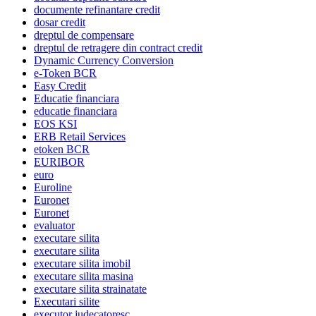
documente refinantare credit
dosar credit
dreptul de compensare
dreptul de retragere din contract credit
Dynamic Currency Conversion
e-Token BCR
Easy Credit
Educatie financiara
educatie financiara
EOS KSI
ERB Retail Services
etoken BCR
EURIBOR
euro
Euroline
Euronet
Euronet
evaluator
executare silita
executare silita
executare silita imobil
executare silita masina
executare silita strainatate
Executari silite
executor judecatoresc