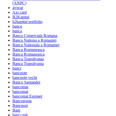
(ANPC)
avocat
Axi card
B2Kapital
b2kapital portfolio
banca
banca
Banca Comerciala Romana
Banca Nationa a Romaniei
Banca Nationala a Romaniei
Banca Romaneasca
Banca Romaneasca
Banca Transilvania
Banca Transilvania
banci
bancnote
bancnote vechi
Banco Santander
bancomat
bancomat
bancomat Euronet
Bancoposta
Bancpost
Bani
bani cash