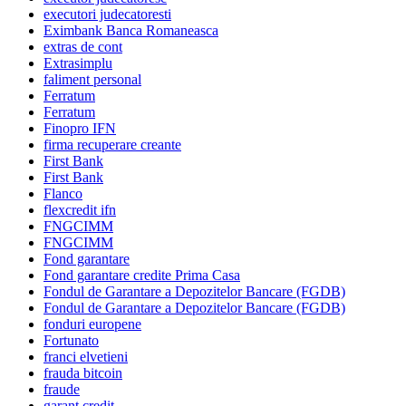
executori judecatoresti
Eximbank Banca Romaneasca
extras de cont
Extrasimplu
faliment personal
Ferratum
Ferratum
Finopro IFN
firma recuperare creante
First Bank
First Bank
Flanco
flexcredit ifn
FNGCIMM
FNGCIMM
Fond garantare
Fond garantare credite Prima Casa
Fondul de Garantare a Depozitelor Bancare (FGDB)
Fondul de Garantare a Depozitelor Bancare (FGDB)
fonduri europene
Fortunato
franci elvetieni
frauda bitcoin
fraude
garant credit