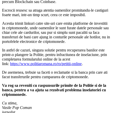
precum Blockchain sau Coinbase.
Escrocii reusesc sa atraga atentia oamenilor promitandu-le castiguri
foarte mari, intr-un timp scurt, ceea ce este imposibil.
Acestia trimit linkuri catre site-uri care emita platforme de investitii
in criptomonede, unde oamenilor le sunt furate datele personale sau
chiar cele ale cardurilor, sau pur si simplu sunt pacaliti sa faca
transferuri de bani care ajung in conturile personale ale hotilor, nu in
portofelele electronice de criptomonede.
In astfel de cazuri, singura solutie pentru recuperarea banilor este
printr-o plangere la Politie, pentru infractiunea de inselaciune, prin
completarea formularului online de la acest
link:
https://www.politiaromana.ro/ro/petitii-online
.
De asemenea, trebuie sa faceti o reclamatie si la banca prin care ati
facut transferurile pentru cumpararea de criptomonede.
Va rog sa reveniti cu raspunsurile primite de la Politie si de la
banca, pentru a va ajuta sa rezolvati problema inselatoriei cu
criptomonede.
Cu stima,
Vasile Pop Coman
jurnalist