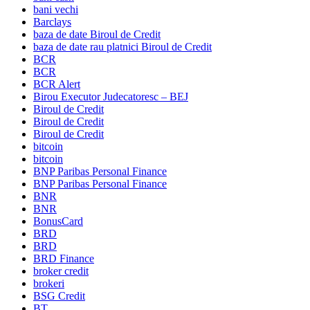
bani vechi
Barclays
baza de date Biroul de Credit
baza de date rau platnici Biroul de Credit
BCR
BCR
BCR Alert
Birou Executor Judecatoresc – BEJ
Biroul de Credit
Biroul de Credit
Biroul de Credit
bitcoin
bitcoin
BNP Paribas Personal Finance
BNP Paribas Personal Finance
BNR
BNR
BonusCard
BRD
BRD
BRD Finance
broker credit
brokeri
BSG Credit
BT