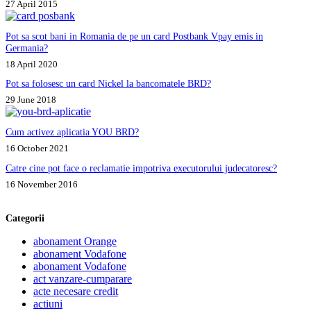
27 April 2015
Pot sa scot bani in Romania de pe un card Postbank Vpay emis in
Germania?
18 April 2020
Pot sa folosesc un card Nickel la bancomatele BRD?
29 June 2018
Cum activez aplicatia YOU BRD?
16 October 2021
Catre cine pot face o reclamatie impotriva executorului judecatoresc?
16 November 2016
Categorii
abonament Orange
abonament Vodafone
abonament Vodafone
act vanzare-cumparare
acte necesare credit
actiuni