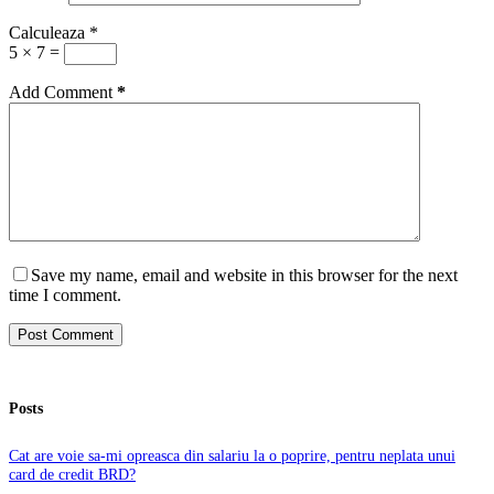
Calculeaza
*
5 × 7 =
Add Comment
*
Save my name, email and website in this browser for the next
time I comment.
Post Comment
Posts
Cat are voie sa-mi opreasca din salariu la o poprire, pentru neplata unui
card de credit BRD?