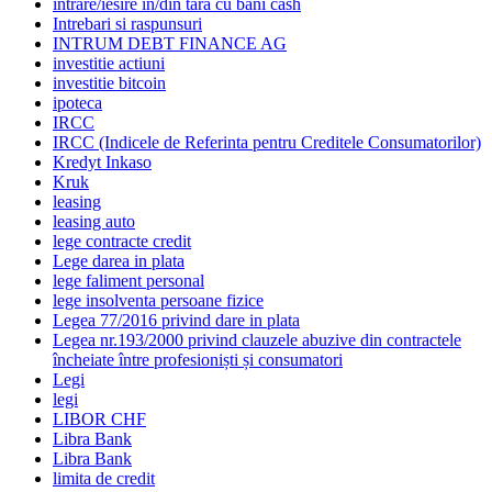
intrare/iesire in/din tara cu bani cash
Intrebari si raspunsuri
INTRUM DEBT FINANCE AG
investitie actiuni
investitie bitcoin
ipoteca
IRCC
IRCC (Indicele de Referinta pentru Creditele Consumatorilor)
Kredyt Inkaso
Kruk
leasing
leasing auto
lege contracte credit
Lege darea in plata
lege faliment personal
lege insolventa persoane fizice
Legea 77/2016 privind dare in plata
Legea nr.193/2000 privind clauzele abuzive din contractele
încheiate între profesioniști și consumatori
Legi
legi
LIBOR CHF
Libra Bank
Libra Bank
limita de credit