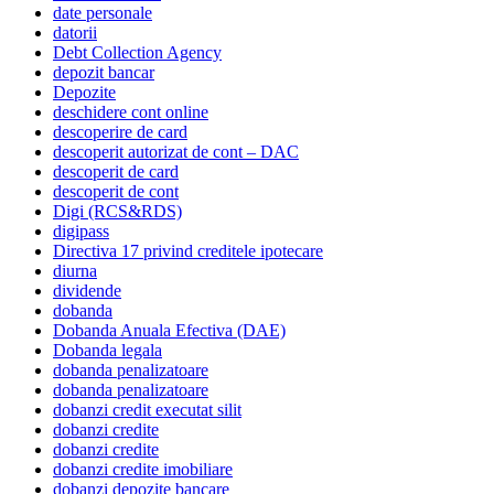
date personale
datorii
Debt Collection Agency
depozit bancar
Depozite
deschidere cont online
descoperire de card
descoperit autorizat de cont – DAC
descoperit de card
descoperit de cont
Digi (RCS&RDS)
digipass
Directiva 17 privind creditele ipotecare
diurna
dividende
dobanda
Dobanda Anuala Efectiva (DAE)
Dobanda legala
dobanda penalizatoare
dobanda penalizatoare
dobanzi credit executat silit
dobanzi credite
dobanzi credite
dobanzi credite imobiliare
dobanzi depozite bancare