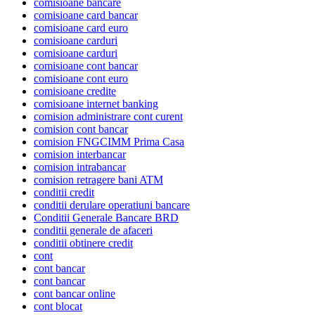
comisioane bancare
comisioane card bancar
comisioane card euro
comisioane carduri
comisioane carduri
comisioane cont bancar
comisioane cont euro
comisioane credite
comisioane internet banking
comision administrare cont curent
comision cont bancar
comision FNGCIMM Prima Casa
comision interbancar
comision intrabancar
comision retragere bani ATM
conditii credit
conditii derulare operatiuni bancare
Conditii Generale Bancare BRD
conditii generale de afaceri
conditii obtinere credit
cont
cont bancar
cont bancar
cont bancar online
cont blocat