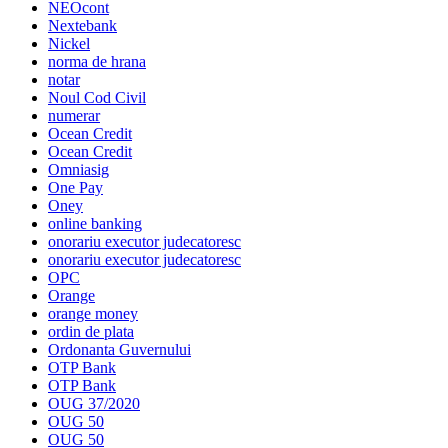
NEOcont
Nextebank
Nickel
norma de hrana
notar
Noul Cod Civil
numerar
Ocean Credit
Ocean Credit
Omniasig
One Pay
Oney
online banking
onorariu executor judecatoresc
onorariu executor judecatoresc
OPC
Orange
orange money
ordin de plata
Ordonanta Guvernului
OTP Bank
OTP Bank
OUG 37/2020
OUG 50
OUG 50