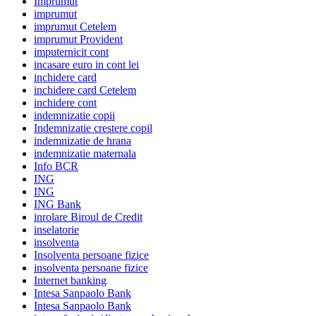
Imprumut
imprumut
imprumut Cetelem
imprumut Provident
imputernicit cont
incasare euro in cont lei
inchidere card
inchidere card Cetelem
inchidere cont
indemnizatie copii
Indemnizatie crestere copil
indemnizatie de hrana
indemnizatie maternala
Info BCR
ING
ING
ING Bank
inrolare Biroul de Credit
inselatorie
insolventa
Insolventa persoane fizice
insolventa persoane fizice
Internet banking
Intesa Sanpaolo Bank
Intesa Sanpaolo Bank