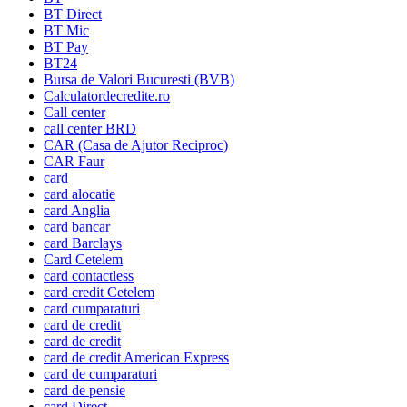
BT Direct
BT Mic
BT Pay
BT24
Bursa de Valori Bucuresti (BVB)
Calculatordecredite.ro
Call center
call center BRD
CAR (Casa de Ajutor Reciproc)
CAR Faur
card
card alocatie
card Anglia
card bancar
card Barclays
Card Cetelem
card contactless
card credit Cetelem
card cumparaturi
card de credit
card de credit
card de credit American Express
card de cumparaturi
card de pensie
card Direct