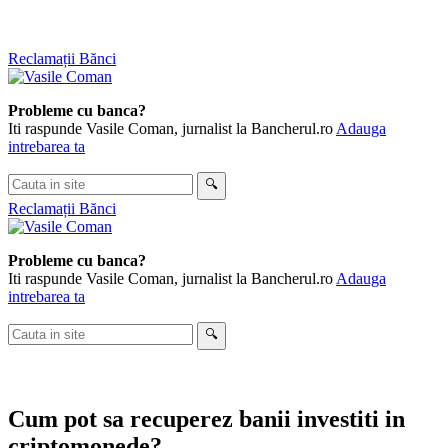
Skip
Reclamații Bănci
to
content
Probleme cu banca?
Iti raspunde Vasile Coman, jurnalist la Bancherul.ro
Adauga
intrebarea ta
Cauta
🔍
in
Reclamații Bănci
site
Probleme cu banca?
Iti raspunde Vasile Coman, jurnalist la Bancherul.ro
Adauga
intrebarea ta
Cauta
🔍
in
site
Cum pot sa recuperez banii investiti in
criptomonede?