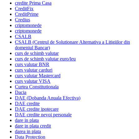
credite Prima Casa
CreditFix
CreditPrime
Credius
criptomonede
criptomonede
CSALB
CSALB (Centrul de Solutionare Alternativa a Litigiilor din
domeniul Bancar)
curs de schimb valutar
curs de schimb valutar euro/leu
curs valutar BNR
curs valutar carduri
curs valutar Mastercard
curs valutar VISA
Curtea Constitutionala
Dacia
DAE (Dobanda Anuala Efectiva)
DAE credite
DAE credite ipotecare
DAE credite nevoi personale
dare in plata
dare in plata credit
darea in plata
Data Protection