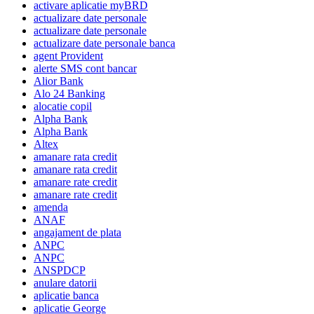
activare aplicatie myBRD
actualizare date personale
actualizare date personale
actualizare date personale banca
agent Provident
alerte SMS cont bancar
Alior Bank
Alo 24 Banking
alocatie copil
Alpha Bank
Alpha Bank
Altex
amanare rata credit
amanare rata credit
amanare rate credit
amanare rate credit
amenda
ANAF
angajament de plata
ANPC
ANPC
ANSPDCP
anulare datorii
aplicatie banca
aplicatie George