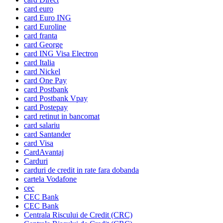
card euro
card Euro ING
card Euroline
card franta
card George
card ING Visa Electron
card Italia
card Nickel
card One Pay
card Postbank
card Postbank Vpay
card Postepay
card retinut in bancomat
card salariu
card Santander
card Visa
CardAvantaj
Carduri
carduri de credit in rate fara dobanda
cartela Vodafone
cec
CEC Bank
CEC Bank
Centrala Riscului de Credit (CRC)