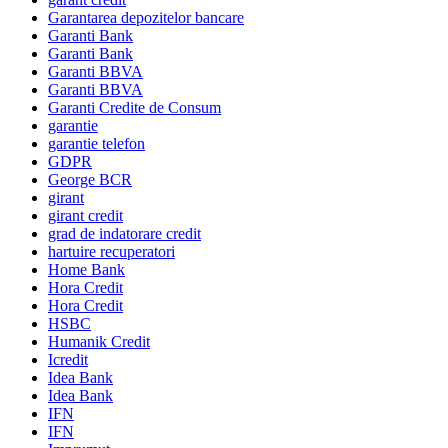
Garantarea depozitelor bancare
Garanti Bank
Garanti Bank
Garanti BBVA
Garanti BBVA
Garanti Credite de Consum
garantie
garantie telefon
GDPR
George BCR
girant
girant credit
grad de indatorare credit
hartuire recuperatori
Home Bank
Hora Credit
Hora Credit
HSBC
Humanik Credit
Icredit
Idea Bank
Idea Bank
IFN
IFN