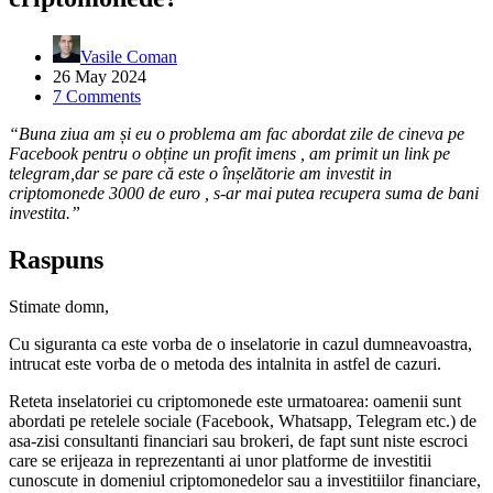
Vasile Coman
26 May 2024
7 Comments
“Buna ziua am și eu o problema am fac abordat zile de cineva pe
Facebook pentru o obține un profit imens , am primit un link pe
telegram,dar se pare că este o înșelătorie am investit in
criptomonede 3000 de euro , s-ar mai putea recupera suma de bani
investita.”
Raspuns
Stimate domn,
Cu siguranta ca este vorba de o inselatorie in cazul dumneavoastra,
intrucat este vorba de o metoda des intalnita in astfel de cazuri.
Reteta inselatoriei cu criptomonede este urmatoarea: oamenii sunt
abordati pe retelele sociale (Facebook, Whatsapp, Telegram etc.) de
asa-zisi consultanti financiari sau brokeri, de fapt sunt niste escroci
care se erijeaza in reprezentanti ai unor platforme de investitii
cunoscute in domeniul criptomonedelor sau a investitiilor financiare,