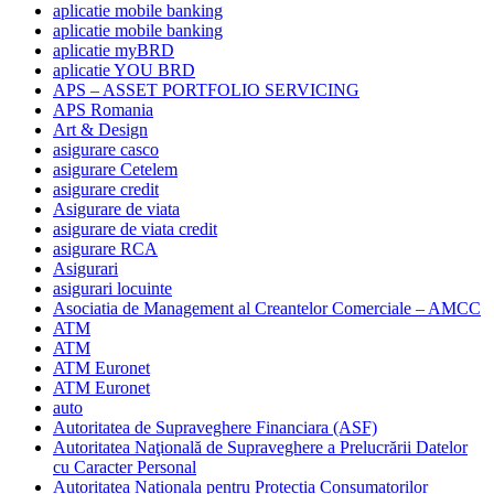
aplicatie mobile banking
aplicatie mobile banking
aplicatie myBRD
aplicatie YOU BRD
APS – ASSET PORTFOLIO SERVICING
APS Romania
Art & Design
asigurare casco
asigurare Cetelem
asigurare credit
Asigurare de viata
asigurare de viata credit
asigurare RCA
Asigurari
asigurari locuinte
Asociatia de Management al Creantelor Comerciale – AMCC
ATM
ATM
ATM Euronet
ATM Euronet
auto
Autoritatea de Supraveghere Financiara (ASF)
Autoritatea Naţională de Supraveghere a Prelucrării Datelor
cu Caracter Personal
Autoritatea Nationala pentru Protectia Consumatorilor