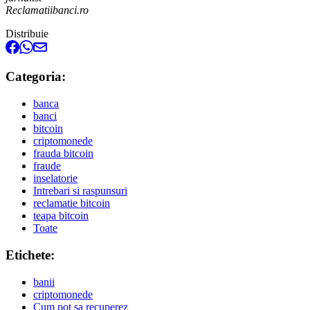
Reclamatiibanci.ro
Distribuie
Categoria:
banca
banci
bitcoin
criptomonede
frauda bitcoin
fraude
inselatorie
Intrebari si raspunsuri
reclamatie bitcoin
teapa bitcoin
Toate
Etichete:
banii
criptomonede
Cum pot sa recuperez