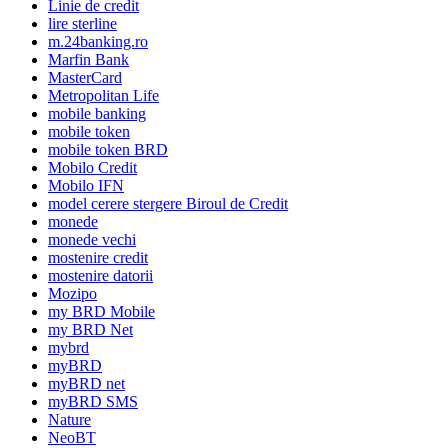
Linie de credit
lire sterline
m.24banking.ro
Marfin Bank
MasterCard
Metropolitan Life
mobile banking
mobile token
mobile token BRD
Mobilo Credit
Mobilo IFN
model cerere stergere Biroul de Credit
monede
monede vechi
mostenire credit
mostenire datorii
Mozipo
my BRD Mobile
my BRD Net
mybrd
myBRD
myBRD net
myBRD SMS
Nature
NeoBT