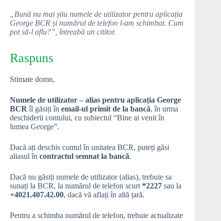
„Bună nu mai știu numele de utilizator pentru aplicația
George BCR și numărul de telefon l-am schimbat. Cum
pot să-l aflu?”, întreabă un cititor.
Raspuns
Stimate domn,
Numele de utilizator – alias pentru aplicația George
BCR
îl găsiți în
email-ul primit de la bancă
, în urma
deschiderii contului, cu subiectul “Bine ai venit în
lumea George”.
Dacă ați deschis contul în unitatea BCR, puteți găsi
aliasul în
contractul semnat la bancă
.
Dacă nu găsiți numele de utilizator (alias), trebuie sa
sunați la BCR, la numărul de telefon scurt
*2227
sau la
+4021.407.42.00
, dacă vă aflați în altă țară.
Pentru a schimba numărul de telefon, trebuie actualizate