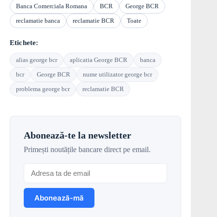
Banca Comerciala Romana
BCR
George BCR
reclamatie banca
reclamatie BCR
Toate
Etichete:
alias george bcr
aplicatia George BCR
banca
bcr
George BCR
nume utilizator george bcr
problema george bcr
reclamatie BCR
Abonează-te la newsletter
Primești noutățile bancare direct pe email.