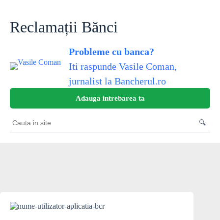
Sari
la
conținut
Reclamații Bănci
Probleme cu banca?
Iti raspunde Vasile Coman,
jurnalist la Bancherul.ro
Adauga intrebarea ta
🔍
Cauta
in
site