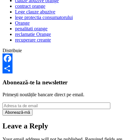
clauze abuzive orange
contract orange
Lege clauze abuzive
lege protectia consumatorului
Orange
penalitati orange
reclamatie Orange
recuperare creante
Distribuie
Facebook
Share
Abonează-te la newsletter
Primești noutățile bancare direct pe email.
Leave a Reply
Your email address will not be published.
Required fields are