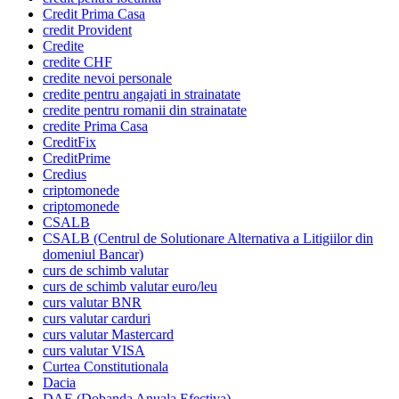
Credit Prima Casa
credit Provident
Credite
credite CHF
credite nevoi personale
credite pentru angajati in strainatate
credite pentru romanii din strainatate
credite Prima Casa
CreditFix
CreditPrime
Credius
criptomonede
criptomonede
CSALB
CSALB (Centrul de Solutionare Alternativa a Litigiilor din
domeniul Bancar)
curs de schimb valutar
curs de schimb valutar euro/leu
curs valutar BNR
curs valutar carduri
curs valutar Mastercard
curs valutar VISA
Curtea Constitutionala
Dacia
DAE (Dobanda Anuala Efectiva)