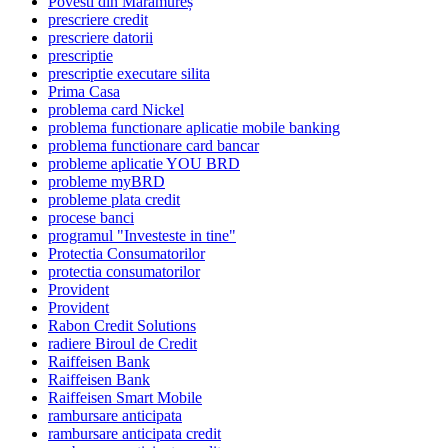
Povesti din Maramureș
prescriere credit
prescriere datorii
prescriptie
prescriptie executare silita
Prima Casa
problema card Nickel
problema functionare aplicatie mobile banking
problema functionare card bancar
probleme aplicatie YOU BRD
probleme myBRD
probleme plata credit
procese banci
programul "Investeste in tine"
Protectia Consumatorilor
protectia consumatorilor
Provident
Provident
Rabon Credit Solutions
radiere Biroul de Credit
Raiffeisen Bank
Raiffeisen Bank
Raiffeisen Smart Mobile
rambursare anticipata
rambursare anticipata credit