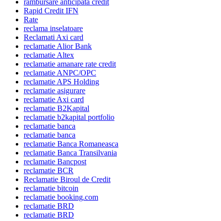
rambursare anticipata credit
Rapid Credit IFN
Rate
reclama inselatoare
Reclamati Axi card
reclamatie Alior Bank
reclamatie Altex
reclamatie amanare rate credit
reclamatie ANPC/OPC
reclamatie APS Holding
reclamatie asigurare
reclamatie Axi card
reclamatie B2Kapital
reclamatie b2kapital portfolio
reclamatie banca
reclamatie banca
reclamatie Banca Romaneasca
reclamatie Banca Transilvania
reclamatie Bancpost
reclamatie BCR
Reclamatie Biroul de Credit
reclamatie bitcoin
reclamatie booking.com
reclamatie BRD
reclamatie BRD