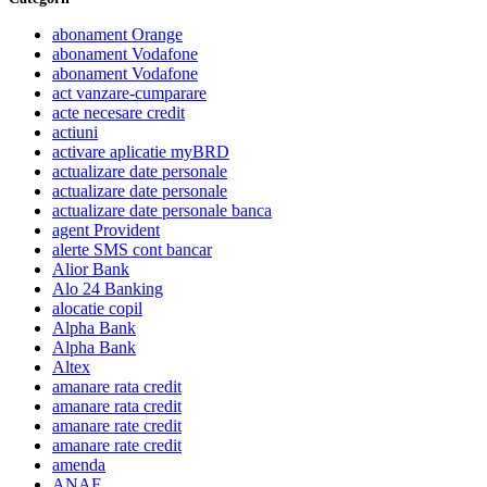
abonament Orange
abonament Vodafone
abonament Vodafone
act vanzare-cumparare
acte necesare credit
actiuni
activare aplicatie myBRD
actualizare date personale
actualizare date personale
actualizare date personale banca
agent Provident
alerte SMS cont bancar
Alior Bank
Alo 24 Banking
alocatie copil
Alpha Bank
Alpha Bank
Altex
amanare rata credit
amanare rata credit
amanare rate credit
amanare rate credit
amenda
ANAF