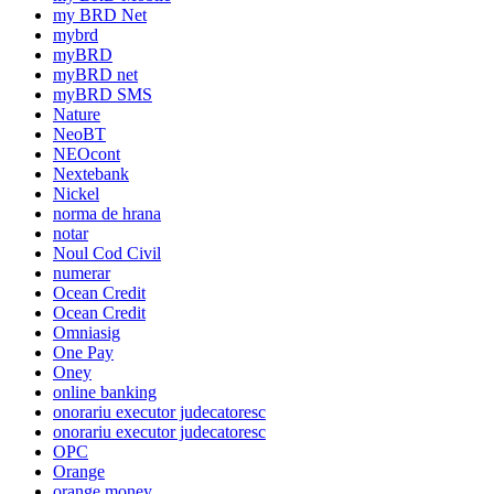
my BRD Net
mybrd
myBRD
myBRD net
myBRD SMS
Nature
NeoBT
NEOcont
Nextebank
Nickel
norma de hrana
notar
Noul Cod Civil
numerar
Ocean Credit
Ocean Credit
Omniasig
One Pay
Oney
online banking
onorariu executor judecatoresc
onorariu executor judecatoresc
OPC
Orange
orange money