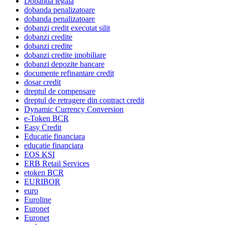
Dobanda legala
dobanda penalizatoare
dobanda penalizatoare
dobanzi credit executat silit
dobanzi credite
dobanzi credite
dobanzi credite imobiliare
dobanzi depozite bancare
documente refinantare credit
dosar credit
dreptul de compensare
dreptul de retragere din contract credit
Dynamic Currency Conversion
e-Token BCR
Easy Credit
Educatie financiara
educatie financiara
EOS KSI
ERB Retail Services
etoken BCR
EURIBOR
euro
Euroline
Euronet
Euronet