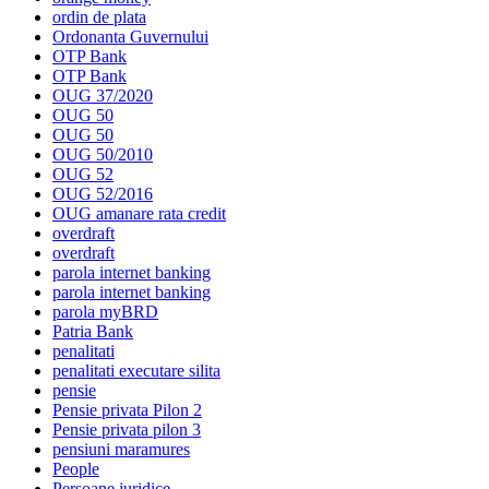
ordin de plata
Ordonanta Guvernului
OTP Bank
OTP Bank
OUG 37/2020
OUG 50
OUG 50
OUG 50/2010
OUG 52
OUG 52/2016
OUG amanare rata credit
overdraft
overdraft
parola internet banking
parola internet banking
parola myBRD
Patria Bank
penalitati
penalitati executare silita
pensie
Pensie privata Pilon 2
Pensie privata pilon 3
pensiuni maramures
People
Persoane juridice