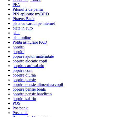
PFA
Pilonul 2 de pensii
PIN aplicatie myBRD
Piraeus Bank
plata cu cardul pe internet
plata in euro
plati
plati online
Polita asigurare PAD
poprire
poprire
poprire ajutor maternitate
poprire alocatie copil
poprire card salariu
poprire cont
poprire diurna
poprire pensie
poprire pensie alimentara copil
poprire pensie boala
poprire pensie handicap
poprire salariu
POS
Postbank
Postbank