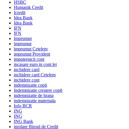
HSBC
Humanik Credit
Icredit
Idea Bank
Idea Bank
IFN
IFN
Imprumut
imprumut
imprumut Cetelem
imprumut Provident
imputernicit cont
incasare euro in cont lei
inchidere card
inchidere card Cetelem
inchidere cont
indemnizatie copii
Indemnizatie crestere copil
indemnizatie de hrana
indemnizatie maternala
Info BCR
ING
ING
ING Bank
inrolare Biroul de Credit