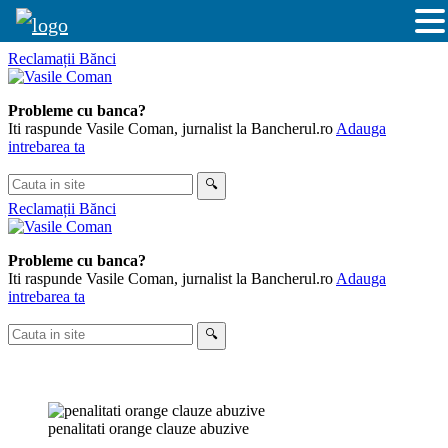
Skip
Reclamații Bănci
to
content
Probleme cu banca?
Iti raspunde Vasile Coman, jurnalist la Bancherul.ro
Adauga
intrebarea ta
Cauta
🔍
in
Reclamații Bănci
site
Probleme cu banca?
Iti raspunde Vasile Coman, jurnalist la Bancherul.ro
Adauga
intrebarea ta
Cauta
🔍
in
site
penalitati orange clauze abuzive