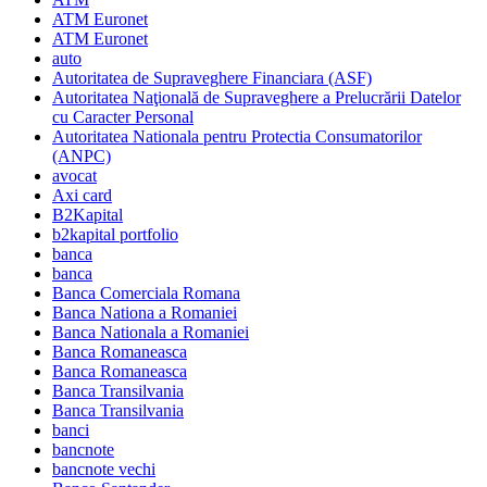
ATM Euronet
ATM Euronet
auto
Autoritatea de Supraveghere Financiara (ASF)
Autoritatea Naţională de Supraveghere a Prelucrării Datelor
cu Caracter Personal
Autoritatea Nationala pentru Protectia Consumatorilor
(ANPC)
avocat
Axi card
B2Kapital
b2kapital portfolio
banca
banca
Banca Comerciala Romana
Banca Nationa a Romaniei
Banca Nationala a Romaniei
Banca Romaneasca
Banca Romaneasca
Banca Transilvania
Banca Transilvania
banci
bancnote
bancnote vechi