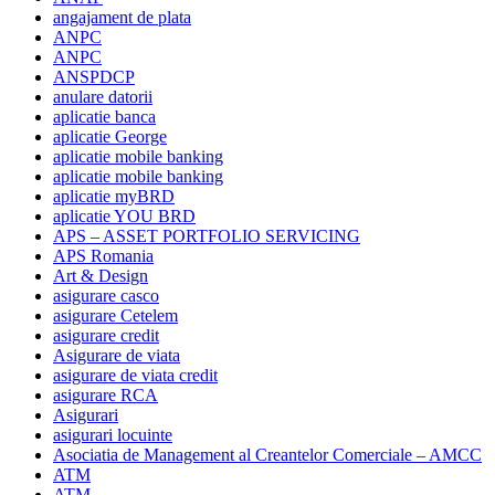
angajament de plata
ANPC
ANPC
ANSPDCP
anulare datorii
aplicatie banca
aplicatie George
aplicatie mobile banking
aplicatie mobile banking
aplicatie myBRD
aplicatie YOU BRD
APS – ASSET PORTFOLIO SERVICING
APS Romania
Art & Design
asigurare casco
asigurare Cetelem
asigurare credit
Asigurare de viata
asigurare de viata credit
asigurare RCA
Asigurari
asigurari locuinte
Asociatia de Management al Creantelor Comerciale – AMCC
ATM
ATM