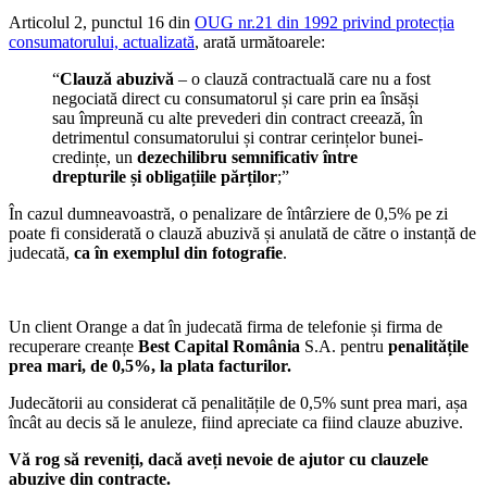
Articolul 2, punctul 16 din
OUG nr.21 din 1992 privind protecția
consumatorului, actualizată
, arată următoarele:
“
Clauză abuzivă
– o clauză contractuală care nu a fost
negociată direct cu consumatorul și care prin ea însăși
sau împreună cu alte prevederi din contract creează, în
detrimentul consumatorului și contrar cerințelor bunei-
credințe, un
dezechilibru semnificativ între
drepturile și obligațiile părților
;”
În cazul dumneavoastră, o penalizare de întârziere de 0,5% pe zi
poate fi considerată o clauză abuzivă și anulată de către o instanță de
judecată,
ca în exemplul din fotografie
.
Un client Orange a dat în judecată firma de telefonie și firma de
recuperare creanțe
Best Capital România
S.A. pentru
penalitățile
prea mari, de 0,5%, la plata facturilor.
Judecătorii au considerat că penalitățile de 0,5% sunt prea mari, așa
încât au decis să le anuleze, fiind apreciate ca fiind clauze abuzive.
Vă rog să reveniți, dacă aveți nevoie de ajutor cu clauzele
abuzive din contracte.