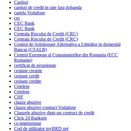
Carduri
carduri de credit in rate fara dobanda
cartela Vodafone
cec
CEC Bank
CEC Bank
Centrala Riscului de Credit (CRC)
Centrala Riscului de Credit (CRC)
Centrul de Solutionare Alternativa a Litigiilor in domeniul
Bancar (CSALB)
Centrul European al Consumatorilor din Romania (ECC
Romania)
certificat de proprietate
cesiune creante
cesiune credit
cesiune credite
Cetelem
Cetelem
CHF
clauze abuzive
clauze abuzive contract Vodafone
Clauzele abuzive dintr-un contract de credit
Click 24 Banking
co-imprumutat
Cod de utilizator myBRD net