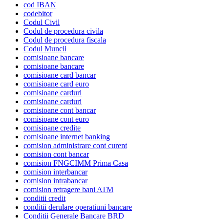
cod IBAN
codebitor
Codul Civil
Codul de procedura civila
Codul de procedura fiscala
Codul Muncii
comisioane bancare
comisioane bancare
comisioane card bancar
comisioane card euro
comisioane carduri
comisioane carduri
comisioane cont bancar
comisioane cont euro
comisioane credite
comisioane internet banking
comision administrare cont curent
comision cont bancar
comision FNGCIMM Prima Casa
comision interbancar
comision intrabancar
comision retragere bani ATM
conditii credit
conditii derulare operatiuni bancare
Conditii Generale Bancare BRD