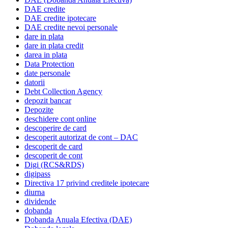
DAE credite
DAE credite ipotecare
DAE credite nevoi personale
dare in plata
dare in plata credit
darea in plata
Data Protection
date personale
datorii
Debt Collection Agency
depozit bancar
Depozite
deschidere cont online
descoperire de card
descoperit autorizat de cont – DAC
descoperit de card
descoperit de cont
Digi (RCS&RDS)
digipass
Directiva 17 privind creditele ipotecare
diurna
dividende
dobanda
Dobanda Anuala Efectiva (DAE)