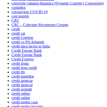
conversie valutara dinamica (Dynamic Currency Conversion)
coplatitor
coronavirus COVID-19
cost poprire
CRC
CRC – Colectare Recuperare Creante
credit
credit car
credit Cetelem
credit cu 0% dobanda
credit daca lucrez in Italia
Credit Europe Bank
Credit Europe Bank
Credit Express
credit firma
credit hora credit
credit ifn
credit imobiliar
credit ipotecar
credit ipotecar
credit neplatit
credit online
credit online
credit pentru casa
credit pentru locuinta