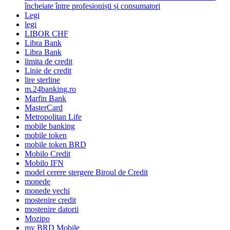
încheiate între profesioniști și consumatori
Legi
legi
LIBOR CHF
Libra Bank
Libra Bank
limita de credit
Linie de credit
lire sterline
m.24banking.ro
Marfin Bank
MasterCard
Metropolitan Life
mobile banking
mobile token
mobile token BRD
Mobilo Credit
Mobilo IFN
model cerere stergere Biroul de Credit
monede
monede vechi
mostenire credit
mostenire datorii
Mozipo
my BRD Mobile