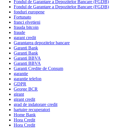
Fondul de Garantare a Depozitelor Bancare (FGDB)
Fondul de Garantare a Depozitelor Bancare (FGDB)
fonduri europene
Fortunato
franci elvetieni
frauda bitcoin
fraude
garant credit
Garantarea depozitelor bancare
Garanti Bank
Garanti Bank
Garanti BBVA
Garanti BBVA
Garanti Credite de Consum
garantie
garantie telefon
GDPR
George BCR
girant
girant credit
grad de indatorare credit
hartuire recuperatori
Home Bank
Hora Credit
Hora Credit