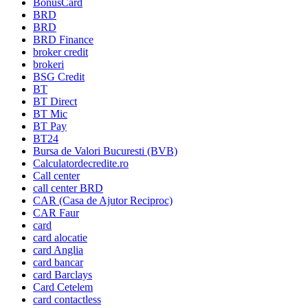
BonusCard
BRD
BRD
BRD Finance
broker credit
brokeri
BSG Credit
BT
BT Direct
BT Mic
BT Pay
BT24
Bursa de Valori Bucuresti (BVB)
Calculatordecredite.ro
Call center
call center BRD
CAR (Casa de Ajutor Reciproc)
CAR Faur
card
card alocatie
card Anglia
card bancar
card Barclays
Card Cetelem
card contactless