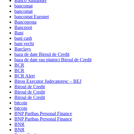
Banco Santander
bancomat
bancomat
bancomat Euronet
Bancoposta
Bancpost
Bani
bani cash
bani vechi
Barclays
baza de date Biroul de Credit
baza de date rau platnici Biroul de Credit
BCR
BCR
BCR Alert
Birou Executor Judecatoresc – BEJ
Biroul de Credit
Biroul de Credit
Biroul de Credit
bitcoin
bitcoin
BNP Paribas Personal Finance
BNP Paribas Personal Finance
BNR
BNR