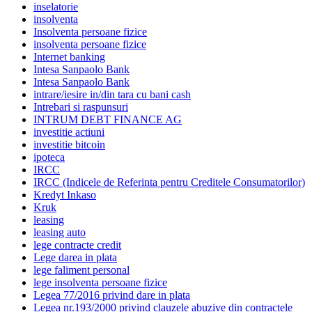
inselatorie
insolventa
Insolventa persoane fizice
insolventa persoane fizice
Internet banking
Intesa Sanpaolo Bank
Intesa Sanpaolo Bank
intrare/iesire in/din tara cu bani cash
Intrebari si raspunsuri
INTRUM DEBT FINANCE AG
investitie actiuni
investitie bitcoin
ipoteca
IRCC
IRCC (Indicele de Referinta pentru Creditele Consumatorilor)
Kredyt Inkaso
Kruk
leasing
leasing auto
lege contracte credit
Lege darea in plata
lege faliment personal
lege insolventa persoane fizice
Legea 77/2016 privind dare in plata
Legea nr.193/2000 privind clauzele abuzive din contractele