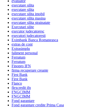
evaluator
executare silita
executare silita
executare silita imobil
executare silita masina
executare silita strainatate
Executari silite
executor judecatoresc
executori judecatoresti
Eximbank Banca Romaneasca
extras de cont
Extrasimplu
faliment personal
Ferratum
Ferratum
Finopro IFN
firma recuperare creante
First Bank
First Bank
Flanco
flexcredit ifn
FNGCIMM
FNGCIMM
Fond garantare
Fond garantare credite Prima Casa