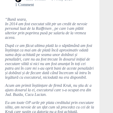
1 Comment
“Bună seara,
In 2014 am fost executat silit ptr un credit de nevoie
personal luat de la Raiffeisen , pe care l-am plătit
ulterior prin poprirea pusă pe salariu de la vremea
aceea.
După ce am făcut ultima plată la o săptămână am fost
înștiințat ca mai am de plată încă aproximativ odată
suma deja achitată pe seama unor dobânzi și
penalizări, care nu au fost trecute în dosarul inițial de
executare silită si nici nu am fost anunțat în toți cei
patru ani în care mi s-au oprit bani de aceste penalizări
și dobânzi și de fiecare dată când încercam să intru în
legătură cu executorul, niciodată nu era disponibil.
Acum am primit înștiințare de firmă Kruk, nu știu dc a
ajuns dosarul la ei, executorul care s-a ocupat era din
Jud. Buzău, Cucu Lucian.
Eu am toate OP-urile ptr plata creditului prin executare
silita, am nevoie de un sfat cum să procedez cu cei de la
Kruk care susțin ca datoria nu a fost achitată.