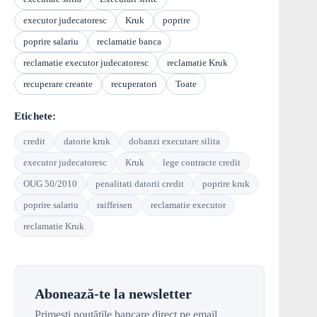
executor judecatoresc
Kruk
poprire
poprire salariu
reclamatie banca
reclamatie executor judecatoresc
reclamatie Kruk
recuperare creante
recuperatori
Toate
Etichete:
credit
datorie kruk
dobanzi executare silita
executor judecatoresc
Kruk
lege contracte credit
OUG 50/2010
penalitati datorii credit
poprire kruk
poprire salariu
raiffeisen
reclamatie executor
reclamatie Kruk
Abonează-te la newsletter
Primești noutățile bancare direct pe email.