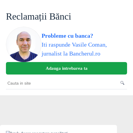
Skip
to
content
Reclamații Bănci
Probleme cu banca?
Iti raspunde Vasile Coman,
jurnalist la Bancherul.ro
Adauga intrebarea ta
🔍
Cauta
in
site