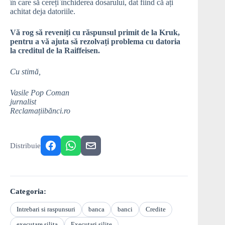
în care să cereți închiderea dosarului, dat fiind că ați
achitat deja datoriile.
Vă rog să reveniți cu răspunsul primit de la Kruk,
pentru a vă ajuta să rezolvați problema cu datoria
la creditul de la Raiffeisen.
Cu stimă,
Vasile Pop Coman
jurnalist
Reclamațiibănci.ro
Distribuie
Categoria:
Intrebari si raspunsuri
banca
banci
Credite
executare silita
Executari silite