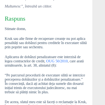
Multumesc”, întreabă un cititor.
Raspuns
Stimate domn,
Kruk sau alte firme de recuperare creanțe nu pot aplica
penalități sau dobânzi pentru creditele în executare silită
prin poprire sau sechestru.
Aplicarea de dobânzi penalizatoare este interzisă de
legea contractelor de credit,
OUG 50/2010
, care arată
următoarele, la art. 38, aliniatul (8):
“Pe parcursul procedurii de executare silită se interzice
perceperea dobânzilor și a dobânzilor penalizatoare.”
În consecință, dacă ați achitat deja sumele din dosarul
inițial trimis de executorului judecătoresc, nu mai
trebuie să plătiți nimic în plus.
De aceea, sfatul meu este să faceți o reclamație la Kruk,