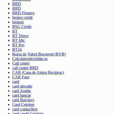
BRD
BRD
BRD Finance
broker credit
brokeri
BSG Credit
BT
BT Direct
BT Mic
BT Pay
BT24
Bursa de Valori Bucuresti (BVB)
Calculatordecredite.ro
Call center
call center BRD
CAR (Casa de Ajutor Reciproc)
CAR Faur
card
card alocatie
card Anglia
card bancar
card Barclays
Card Cetelem
card contactless
card credit Cetelem