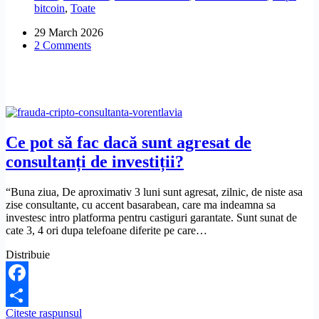
bitcoin
,
Toate
crypto
Trust
29 March 2026
Wallet
2 Comments
Suport?
Ce pot să fac dacă sunt agresat de
consultanți de investiții?
“Buna ziua, De aproximativ 3 luni sunt agresat, zilnic, de niste asa
zise consultante, cu accent basarabean, care ma indeamna sa
investesc intro platforma pentru castiguri garantate. Sunt sunat de
cate 3, 4 ori dupa telefoane diferite pe care…
Distribuie
Facebook
Ce
Citeste raspunsul
Share