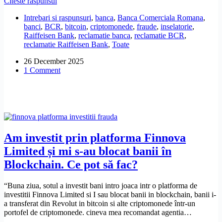
Cum
Citeste raspunsul
Share
recuperez
Intrebari si raspunsuri
,
banca
,
Banca Comerciala Romana
,
banii,
banci
,
BCR
,
bitcoin
,
criptomonede
,
fraude
,
inselatorie
,
dacă
Raiffeisen Bank
,
reclamatie banca
,
reclamatie BCR
,
am
reclamatie Raiffeisen Bank
,
Toate
fost
înșelată
26 December 2025
prin
1 Comment
manipulare
și
phishing?
Am investit prin platforma Finnova
Limited și mi s-au blocat banii în
Blockchain. Ce pot să fac?
“Buna ziua, sotul a investit bani intro joaca intr o platforma de
investitii Finnova Limited si I sau blocat banii in blockchain, banii i-
a transferat din Revolut in bitcoin si alte criptomonede într-un
portofel de criptomonede. cineva mea recomandat agentia…