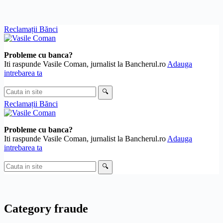
Skip
Reclamații Bănci
to
content
Probleme cu banca?
Iti raspunde Vasile Coman, jurnalist la Bancherul.ro
Adauga
intrebarea ta
Cauta
🔍
in
Reclamații Bănci
site
Probleme cu banca?
Iti raspunde Vasile Coman, jurnalist la Bancherul.ro
Adauga
intrebarea ta
Cauta
🔍
in
site
Category
fraude