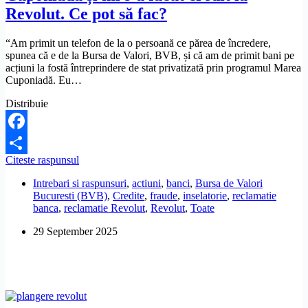
Revolut. Ce pot să fac?
“Am primit un telefon de la o persoană ce părea de încredere,
spunea că e de la Bursa de Valori, BVB, și că am de primit bani pe
acțiuni la fostă întreprindere de stat privatizată prin programul Marea
Cuponiadă. Eu…
Distribuie
Facebook
Am
Citeste raspunsul
Share
fost
Intrebari si raspunsuri
,
actiuni
,
banci
,
Bursa de Valori
înșelat
Bucuresti (BVB)
,
Credite
,
fraude
,
inselatorie
,
reclamatie
cu
banca
,
reclamatie Revolut
,
Revolut
,
Toate
acțiuni
la
29 September 2025
BVB
din
Cuponiadă
și
mi
s-
a