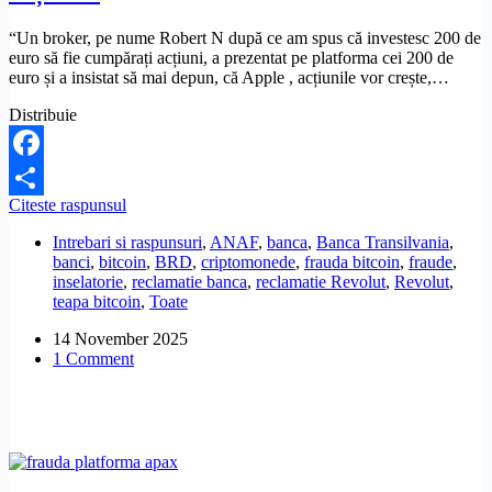
“Un broker, pe nume Robert N după ce am spus că investesc 200 de
euro să fie cumpărați acțiuni, a prezentat pe platforma cei 200 de
euro și a insistat să mai depun, că Apple , acțiunile vor crește,…
Distribuie
Facebook
Cum
Citeste raspunsul
Share
pot
Intrebari si raspunsuri
,
ANAF
,
banca
,
Banca Transilvania
,
recupera
banci
,
bitcoin
,
BRD
,
criptomonede
,
frauda bitcoin
,
fraude
,
banii
inselatorie
,
reclamatie banca
,
reclamatie Revolut
,
Revolut
,
de
teapa bitcoin
,
Toate
la
un
14 November 2025
broker
1 Comment
care
m-
a
tâlhărit
cu
o
investiție