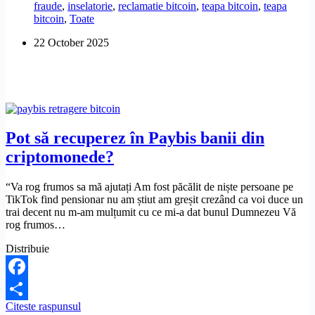
fraude
,
inselatorie
,
reclamatie bitcoin
,
teapa bitcoin
,
teapa
recuperarea
bitcoin
,
Toate
sumelor
investite
22 October 2025
în
crypto
monede?
Pot să recuperez în Paybis banii din
criptomonede?
“Va rog frumos sa mă ajutați Am fost păcălit de niște persoane pe
TikTok find pensionar nu am știut am greșit crezând ca voi duce un
trai decent nu m-am mulțumit cu ce mi-a dat bunul Dumnezeu Vă
rog frumos…
Distribuie
Facebook
Pot
Citeste raspunsul
Share