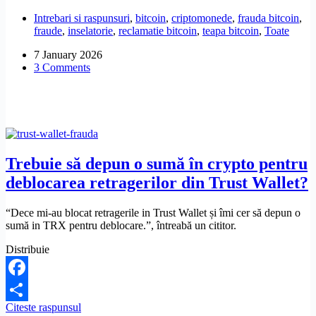
pot
Intrebari si raspunsuri
,
bitcoin
,
criptomonede
,
frauda bitcoin
,
să
fraude
,
inselatorie
,
reclamatie bitcoin
,
teapa bitcoin
,
Toate
fac
dacă
7 January 2026
sunt
3 Comments
agresat
de
consultanți
de
investiții?
Trebuie să depun o sumă în crypto pentru
deblocarea retragerilor din Trust Wallet?
“Dece mi-au blocat retragerile in Trust Wallet și îmi cer să depun o
sumă in TRX pentru deblocare.”, întreabă un cititor.
Distribuie
Facebook
Trebuie
Citeste raspunsul
Share