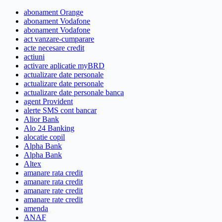
abonament Orange
abonament Vodafone
abonament Vodafone
act vanzare-cumparare
acte necesare credit
actiuni
activare aplicatie myBRD
actualizare date personale
actualizare date personale
actualizare date personale banca
agent Provident
alerte SMS cont bancar
Alior Bank
Alo 24 Banking
alocatie copil
Alpha Bank
Alpha Bank
Altex
amanare rata credit
amanare rata credit
amanare rate credit
amanare rate credit
amenda
ANAF