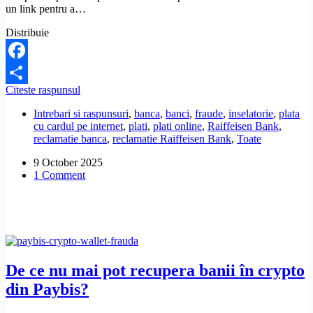
un link pentru a…
Distribuie
Facebook
Ce
Citeste raspunsul
Share
se
Intrebari si raspunsuri
,
banca
,
banci
,
fraude
,
inselatorie
,
plata
poate
cu cardul pe internet
,
plati
,
plati online
,
Raiffeisen Bank
,
face
reclamatie banca
,
reclamatie Raiffeisen Bank
,
Toate
în
cazul
9 October 2025
unui
1 Comment
fraude
bancare
prin
OLX?
De ce nu mai pot recupera banii în crypto
din Paybis?