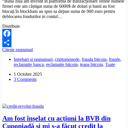
“Bună ziua am investit in platforma de tranzacționare online numele
firmei este am câștigat suma de 6000$ de dolari și banii au fost
blocați în blockhain au spus sa depun suma de 900 euro pentru
deblocarea fondurilor in contul…
Distribuie
Facebook
Trebuie
Citeste raspunsul
Share
să
Intrebari si raspunsuri
,
criptomonede
,
frauda bitcoin
,
fraude
,
depun
reclamatie banca
,
reclamatie bitcoin
,
teapa bitcoin
,
Toate
bani
pentru
1 October 2025
deblocarea
3 Comments
contului
crypto?
Am fost înșelat cu acțiuni la BVB din
Cuponiadă și mi s-a făcut credit la