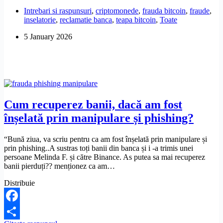
să
Intrebari si raspunsuri
,
criptomonede
,
frauda bitcoin
,
fraude
,
depun
inselatorie
,
reclamatie banca
,
teapa bitcoin
,
Toate
o
sumă
5 January 2026
în
crypto
pentru
deblocarea
retragerilor
din
Trust
Wallet?
Cum recuperez banii, dacă am fost
înșelată prin manipulare și phishing?
“Bună ziua, va scriu pentru ca am fost înșelată prin manipulare și
prin phishing..A sustras toți banii din banca și i -a trimis unei
persoane Melinda F. și către Binance. As putea sa mai recuperez
banii pierduți?? menționez ca am…
Distribuie
Facebook