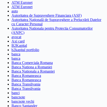
ATM Euronet
ATM Euronet
auto
Autoritatea de Supraveghere Financiara (ASF)
Autoritatea Naţională de Supraveghere a Prelucrării Datelor
cu Caracter Personal
Autoritatea Nationala pentru Protectia Consumatorilor
(ANPC)
avocat
Axi card
B2Kapital
b2kapital portfolio
banca
banca
Banca Comerciala Romana
Banca Nationa a Romaniei
Banca Nationala a Romaniei
Banca Romaneasca
Banca Romaneasca
Banca Transilvania
Banca Transilvania
banci
bancnote
bancnote vechi
Banco Santander