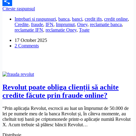
Facebook
S-
Citeste raspunsul
Share
a
Intrebari si raspunsuri
,
banca
,
banci
,
credit ifn
,
credit online
,
făcut
Credite
,
fraude
,
IFN
,
Imprumut
,
Oney
,
reclamatie banca
,
un
reclamatie IFN
,
reclamatie Oney
,
Toate
credit
pe
17 October 2025
numele
2 Comments
meu
la
Oney
Bank
prin
fraudă.
Cum
rezolv
Revolut poate obliga clienții să achite
problema?
credite făcute prin fraude online?
“Prin aplicația Revolut, escrocii au luat un împrumut de 50.000 de
lei pe numele meu de la banca Revolut și, în câteva momente, au
cheltuit toți banii pe criptomonede printr-o aplicație numită Revolut
X. Acum trebuie să plătesc băncii Revolut…
Distribuie