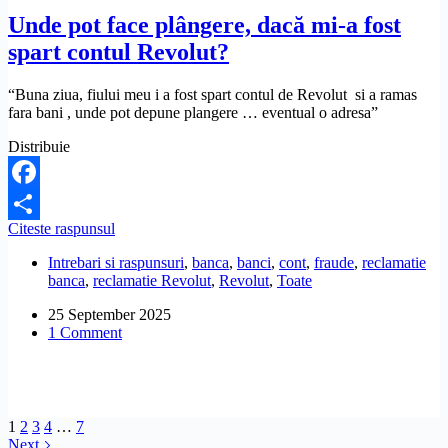
făcut
Unde pot face plângere, dacă mi-a fost
credit
spart contul Revolut?
la
Revolut.
Ce
“Buna ziua, fiului meu i a fost spart contul de Revolut si a ramas
pot
fara bani , unde pot depune plangere … eventual o adresa”
să
fac?
Distribuie
Facebook
Unde
Citeste raspunsul
Share
pot
Intrebari si raspunsuri
,
banca
,
banci
,
cont
,
fraude
,
reclamatie
face
banca
,
reclamatie Revolut
,
Revolut
,
Toate
plângere,
dacă
25 September 2025
mi-
1 Comment
a
fost
spart
contul
Revolut?
1
2
3
4
…
7
Next