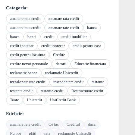
Categoria:
amanare rata credit
amanare rata credit
amanare rate credit
amanare rate credit
banca
banca
banci
credit
credit imobiliar
credit ipotecar
credit ipotecar
credit pentru casa
credit pentru locuinta
Credite
credite nevoi personale
datorii
Educatie financiara
reclamatie banca
reclamatie Unicredit
reesalonare rate credit
rescadentare credit
restante
restante credit
restante credit
Restructurare credit
Toate
Unicredit
UniCredit Bank
Etichete:
amanare rate credit
Ce fac
Creditul
daca
Nu pot
plăti
rata
reclamatie Unicredit