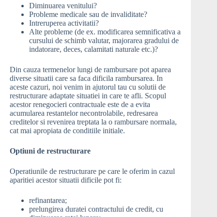
Diminuarea venitului?
Probleme medicale sau de invaliditate?
Intreruperea activitatii?
Alte probleme (de ex. modificarea semnificativa a
cursului de schimb valutar, majorarea gradului de
indatorare, deces, calamitati naturale etc.)?
Din cauza termenelor lungi de rambursare pot aparea
diverse situatii care sa faca dificila rambursarea. In
aceste cazuri, noi venim in ajutorul tau cu solutii de
restructurare adaptate situatiei in care te afli. Scopul
acestor renegocieri contractuale este de a evita
acumularea restantelor necontrolabile, redresarea
creditelor si revenirea treptata la o rambursare normala,
cat mai apropiata de conditiile initiale.
Optiuni de restructurare
Operatiunile de restructurare pe care le oferim in cazul
aparitiei acestor situatii dificile pot fi:
refinantarea;
prelungirea duratei contractului de credit, cu