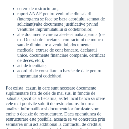
cerere de restructurare;
raport ANAF pentru veniturile din salarii
(interogarea se face pe baza acordului semnat de
solicitant)/alte documente justificative prvind
veniturile imprumutatului si codebitorilor;
alte documente care sa ateste situatia aparuta (de
ex. Decizia de incetare a contractului de munca
sau de diminuare a venitului, documente
medicale, extrase de cont bancare, declaratii
unice, documente financiare companie, certificat
de deces, etc.);
act de identitate;
acorduri de consultare in bazele de date pentru
imprumutat si codebitori.
Pot exista cazuri in care sunt necesare documente
suplimentare fata de cele de mai sus, in functie de
situatia specifica a fiecaruia, astfel incat banca sa ofere
cele mai potrivite solutii de restructurare. In urma
analizei informatiilor si documentelor furnizate vom
emite o decizie de restructurare. Daca operatiunea de
restructurare este posibila, aceasta se va concretiza prin
semnarea unui act additional la contractul de credit si,