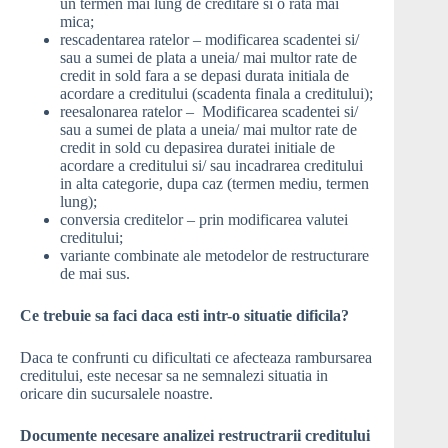
un termen mai lung de creditare si o rata mai
mica;
rescadentarea ratelor – modificarea scadentei si/
sau a sumei de plata a uneia/ mai multor rate de
credit in sold fara a se depasi durata initiala de
acordare a creditului (scadenta finala a creditului);
reesalonarea ratelor – Modificarea scadentei si/
sau a sumei de plata a uneia/ mai multor rate de
credit in sold cu depasirea duratei initiale de
acordare a creditului si/ sau incadrarea creditului
in alta categorie, dupa caz (termen mediu, termen
lung);
conversia creditelor – prin modificarea valutei
creditului;
variante combinate ale metodelor de restructurare
de mai sus.
Ce trebuie sa faci daca esti intr-o situatie dificila?
Daca te confrunti cu dificultati ce afecteaza rambursarea
creditului, este necesar sa ne semnalezi situatia in
oricare din sucursalele noastre.
Documente necesare analizei restructrarii creditului