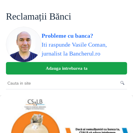
Skip
to
content
Reclamații Bănci
Probleme cu banca?
Iti raspunde Vasile Coman,
jurnalist la Bancherul.ro
Adauga intrebarea ta
🔍
Cauta
in
site