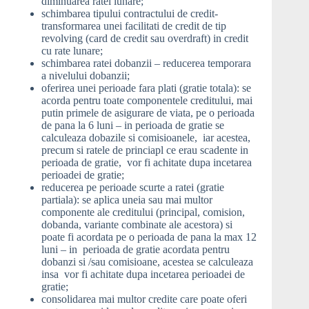
diminuarea ratei lunare;
schimbarea tipului contractului de credit-
transformarea unei facilitati de credit de tip
revolving (card de credit sau overdraft) in credit
cu rate lunare;
schimbarea ratei dobanzii – reducerea temporara
a nivelului dobanzii;
oferirea unei perioade fara plati (gratie totala): se
acorda pentru toate componentele creditului, mai
putin primele de asigurare de viata, pe o perioada
de pana la 6 luni – in perioada de gratie se
calculeaza dobazile si comisioanele, iar acestea,
precum si ratele de princiapl ce erau scadente in
perioada de gratie, vor fi achitate dupa incetarea
perioadei de gratie;
reducerea pe perioade scurte a ratei (gratie
partiala): se aplica uneia sau mai multor
componente ale creditului (principal, comision,
dobanda, variante combinate ale acestora) si
poate fi acordata pe o perioada de pana la max 12
luni – in perioada de gratie acordata pentru
dobanzi si /sau comisioane, acestea se calculeaza
insa vor fi achitate dupa incetarea perioadei de
gratie;
consolidarea mai multor credite care poate oferi