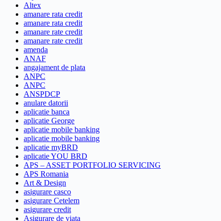
Altex
amanare rata credit
amanare rata credit
amanare rate credit
amanare rate credit
amenda
ANAF
angajament de plata
ANPC
ANPC
ANSPDCP
anulare datorii
aplicatie banca
aplicatie George
aplicatie mobile banking
aplicatie mobile banking
aplicatie myBRD
aplicatie YOU BRD
APS – ASSET PORTFOLIO SERVICING
APS Romania
Art & Design
asigurare casco
asigurare Cetelem
asigurare credit
Asigurare de viata