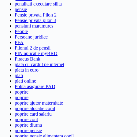
penalitati executare silita
pensie
Pensie privata Pilon 2
Pensie privata pilon 3
pensiuni maramures
People
Persoane juridice
PFA
Pilonul 2 de pensii
PIN aplicatie myBRD
Piraeus Bank
plata cu cardul pe internet
plata in euro
plati
plati online
Polita asigurare PAD
poprire
poprire
poprire ajutor maternitate
poprire alocatie copil
poprire card salariu
poprire cont
poprire diurna
poprire pensie
poprire pensie alimentara copil