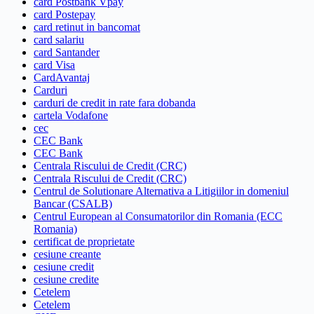
card Postbank Vpay
card Postepay
card retinut in bancomat
card salariu
card Santander
card Visa
CardAvantaj
Carduri
carduri de credit in rate fara dobanda
cartela Vodafone
cec
CEC Bank
CEC Bank
Centrala Riscului de Credit (CRC)
Centrala Riscului de Credit (CRC)
Centrul de Solutionare Alternativa a Litigiilor in domeniul
Bancar (CSALB)
Centrul European al Consumatorilor din Romania (ECC
Romania)
certificat de proprietate
cesiune creante
cesiune credit
cesiune credite
Cetelem
Cetelem