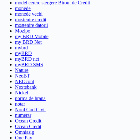
model cerere stergere Biroul de Credit
monede
monede vechi
mostenire credit
mostenire datorii
Mozipo
my BRD Mobile
my BRD Net
mybrd
myBRD
myBRD net
myBRD SMS
Nature
NeoBT
NEOcont
Nextebank
Nickel
norma de hrana
notar
Noul Cod Civil
numerar
Ocean Credit
Ocean Credit
Omniasig
One Pay