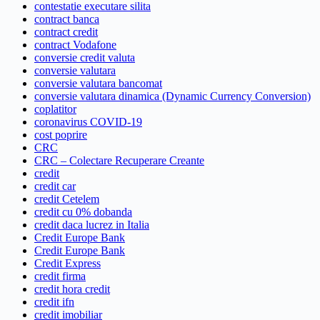
contestatie executare silita
contract banca
contract credit
contract Vodafone
conversie credit valuta
conversie valutara
conversie valutara bancomat
conversie valutara dinamica (Dynamic Currency Conversion)
coplatitor
coronavirus COVID-19
cost poprire
CRC
CRC – Colectare Recuperare Creante
credit
credit car
credit Cetelem
credit cu 0% dobanda
credit daca lucrez in Italia
Credit Europe Bank
Credit Europe Bank
Credit Express
credit firma
credit hora credit
credit ifn
credit imobiliar