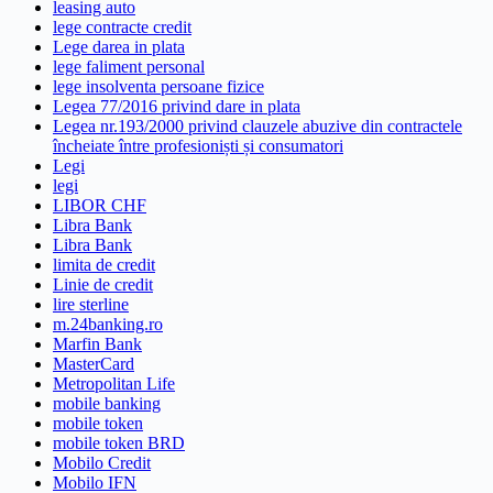
leasing auto
lege contracte credit
Lege darea in plata
lege faliment personal
lege insolventa persoane fizice
Legea 77/2016 privind dare in plata
Legea nr.193/2000 privind clauzele abuzive din contractele
încheiate între profesioniști și consumatori
Legi
legi
LIBOR CHF
Libra Bank
Libra Bank
limita de credit
Linie de credit
lire sterline
m.24banking.ro
Marfin Bank
MasterCard
Metropolitan Life
mobile banking
mobile token
mobile token BRD
Mobilo Credit
Mobilo IFN