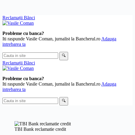
Skip
Reclamații Bănci
to
content
Probleme cu banca?
Iti raspunde Vasile Coman, jurnalist la Bancherul.ro
Adauga
intrebarea ta
Cauta
🔍
in
Reclamații Bănci
site
Probleme cu banca?
Iti raspunde Vasile Coman, jurnalist la Bancherul.ro
Adauga
intrebarea ta
Cauta
🔍
in
site
TBI Bank reclamatie credit