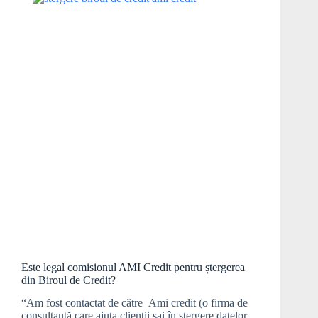
Este legal comisionul AMI Credit pentru ștergerea
din Biroul de Credit?
“Am fost contactat de către Ami credit (o firma de
consultanță care ajuta clienții sai în stergere datelor