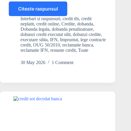
Citeste raspunsul
IFN-
ul
Intrebari si raspunsuri
,
credit ifn
,
credit
poate
neplatit
,
credit online
,
Credite
,
dobanda
,
să-
Dobanda legala
,
dobanda penalizatoare
,
mi
dobanzi credit executat silit
,
dobanzi credite
,
executare silita
,
IFN
,
Imprumut
,
lege contracte
aplice
credit
,
OUG 50/2010
,
reclamatie banca
,
dobândă
reclamatie IFN
,
restante credit
,
Toate
legală
remuneratorie
30 May 2026
1 Comment
la
creditul
executat
silit?