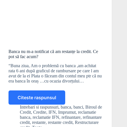
Banca nu m-a notificat că am restanțe la credit. Ce
pot să fac acum?
“Buna ziua, Am o problemă cu banca ,am achitat
rata 6 ani după graficul de rambursare pe care l am
avut de la ei Plata o făceam din contul meu ptr că nu
era banca în oraș …cu ocazia divorțului…
Citeste raspunsul
Banca
nu
Intrebari si raspunsuri
,
banca
,
banci
,
Biroul de
m-
Credit
,
Credite
,
IFN
,
Imprumut
,
reclamatie
a
banca
,
reclamatie IFN
,
refinantare
,
refinantare
notificat
credit
,
restante
,
restante credit
,
Restructurare