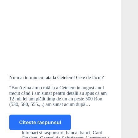
Nu mai termin cu rata la Cetelem! Ce e de făcut?
“Bună ziua am o rată la a Cetelem in august anul
trecut când i-am sunat pentru detalii au spus că am
12 mii lei am plătit timp de un an peste 500 Ron
(530, 580, 555.,..) am sunat acum după…
Citeste raspunsul
Nu
mai
Intrebari si raspunsuri
,
banca
,
banci
,
Card
termin