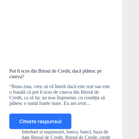
Pot fi scos din Biroul de Credit, dacă plătesc pe
cineva?
“Buna ziua, vreu să vă întreb dacă este real sau este
o fraudă că pot fi scos de cineva din Biroul de
Credit, ca să fac un nou împrumut, cu condiția să
plătesc o sumă foarte mare. Eu am avut…
Citeste raspunsul
Pot
fi
Intrebari si raspunsuri
,
banca
,
banci
,
baza de
scos
date Biroul de Credit
,
Biroul de Credit
,
credit