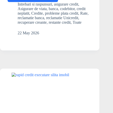
se
Intrebari si raspunsuri
,
asigurare credit
,
întâmplă
Asigurare de viata
,
banca
,
codebitor
,
credit
cu
neplatit
,
Credite
,
probleme plata credit
,
Rate
,
creditul,
reclamatie banca
,
reclamatie Unicredit
,
recuperare creante
,
restante credit
,
Toate
dacă
soțul
a
22 May 2026
decedat?