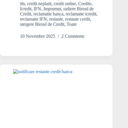
din
ifn
,
credit neplatit
,
credit online
,
Credite
,
Biroul
Icredit
,
IFN
,
Imprumut
,
radiere Biroul de
Credit
,
reclamatie banca
,
reclamatie icredit
,
de
reclamatie IFN
,
restante
,
restante credit
,
Credit,
stergere Biroul de Credit
,
Toate
dacă
plătesc
10 November 2025
2 Comments
pe
cineva?