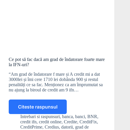
Ce pot să fac dacă am grad de îndatorare foarte mare
la IFN-uri?
“Am grad de îndatorare f mare și A credit mi a dat
3000lei și îmi cere 1710 lei dobânda 900 și restul
penalități ce sa fac. Menționez ca am împrumutat sa
nu ajung la biroul de credit am 9 ifn…
Citeste raspunsul
Ce
pot
Intrebari si raspunsuri
,
banca
,
banci
,
BNR
,
să
credit ifn
,
credit online
,
Credite
,
CreditFix
,
fac
CreditPrime
,
Credius
,
datorii
,
grad de