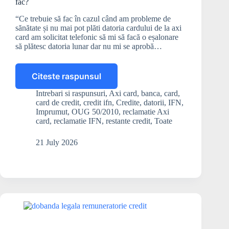
fac?
“Ce trebuie să fac în cazul când am probleme de
sănătate și nu mai pot plăti datoria cardului de la axi
card am solicitat telefonic să mi să facă o eșalonare
să plătesc datoria lunar dar nu mi se aprobă…
Citeste raspunsul
AXI
Card
Intrebari si raspunsuri
,
Axi card
,
banca
,
card
,
nu
card de credit
,
credit ifn
,
Credite
,
datorii
,
IFN
,
vrea
Imprumut
,
OUG 50/2010
,
reclamatie Axi
să-
card
,
reclamatie IFN
,
restante credit
,
Toate
mi
eșaloneze
21 July 2026
datoria.
Ce
pot
să
fac?