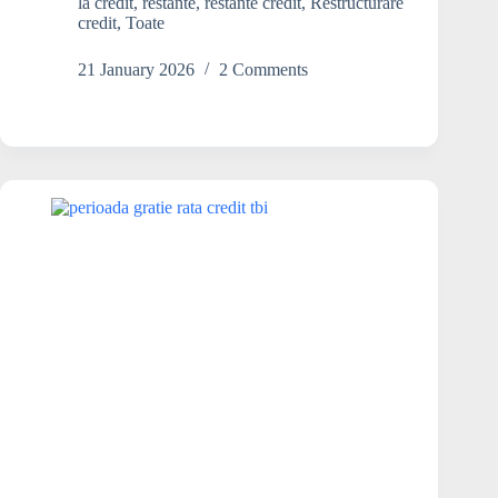
la credit
,
restante
,
restante credit
,
Restructurare
o
credit
,
Toate
refinanțare.
Ce
21 January 2026
2 Comments
pot
să
fac?