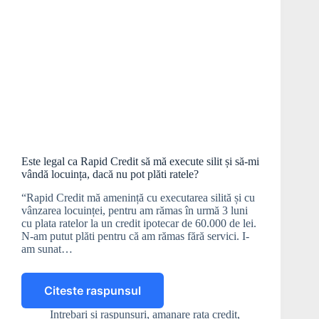
Este legal ca Rapid Credit să mă execute silit și să-mi
vândă locuința, dacă nu pot plăti ratele?
“Rapid Credit mă amenință cu executarea silită și cu
vânzarea locuinței, pentru am rămas în urmă 3 luni
cu plata ratelor la un credit ipotecar de 60.000 de lei.
N-am putut plăti pentru că am rămas fără servici. I-
am sunat…
Citeste raspunsul
Este
legal
Intrebari si raspunsuri
,
amanare rata credit
,