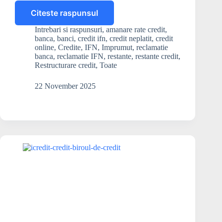
Citeste raspunsul
Există
șanse
Intrebari si raspunsuri
,
amanare rate credit
,
de
banca
,
banci
,
credit ifn
,
credit neplatit
,
credit
eșalonare
online
,
Credite
,
IFN
,
Imprumut
,
reclamatie
a
banca
,
reclamatie IFN
,
restante
,
restante credit
,
Restructurare credit
,
Toate
creditului
la
un
22 November 2025
IFN?