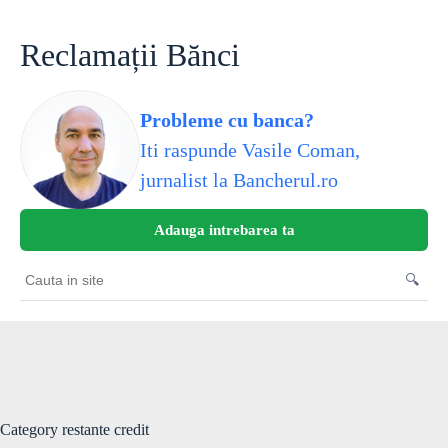
Skip
to
content
Reclamații Bănci
Probleme cu banca?
Iti raspunde Vasile Coman,
jurnalist la Bancherul.ro
Adauga intrebarea ta
🔍
Cauta
in
site
Category
restante credit