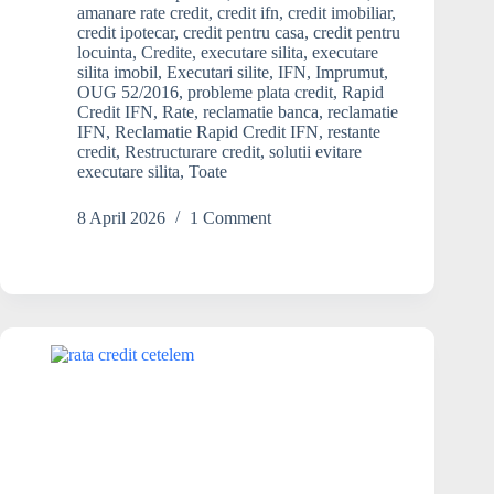
ca
amanare rate credit
,
credit ifn
,
credit imobiliar
,
Rapid
credit ipotecar
,
credit pentru casa
,
credit pentru
Credit
locuinta
,
Credite
,
executare silita
,
executare
silita imobil
,
Executari silite
,
IFN
,
Imprumut
,
să
OUG 52/2016
,
probleme plata credit
,
Rapid
mă
Credit IFN
,
Rate
,
reclamatie banca
,
reclamatie
execute
IFN
,
Reclamatie Rapid Credit IFN
,
restante
silit
credit
,
Restructurare credit
,
solutii evitare
și
executare silita
,
Toate
să-
mi
8 April 2026
1 Comment
vândă
locuința,
dacă
nu
pot
plăti
ratele?