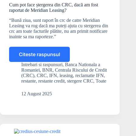
Cum pot face ștergerea din CRC, dacă am fost
raportat de Meridian Leasing?
“Bună ziua, sunt raport în crc de catre Meridian
Leasing va rog dacă ma puteți ajuta cu stergerea din
crc am toate facturile plătite, nu am primit notificare
inainte sa ma raporteze.”
Citeste raspunsul
Cum
pot
Intrebari si raspunsuri
,
Banca Nationala a
face
Romaniei
,
BNR
,
Centrala Riscului de Credit
ștergerea
(CRC)
,
CRC
,
IFN
,
leasing
,
reclamatie IFN
,
din
restante
,
restante credit
,
stergere CRC
,
Toate
CRC,
dacă
12 August 2025
am
fost
raportat
de
Meridian
Leasing?