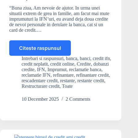
“Buna ziua, Am nevoie de ajutor. In urma unei
situatii extrem de grea in familie, am facut mai mute
imprumuturi la IFN’uri, eu avand deja doua credite
de nevoi personale in derulare la banca, cat si un
card de credit.…
Citeste raspunsul
Cum
scap
Intrebari si raspunsuri
,
banca
,
banci
,
credit ifn
,
de
credit neplatit
,
credit online
,
Credite
,
dobanzi
dobânzile
credite
,
IFN
,
Imprumut
,
reclamatie banca
,
mari
reclamatie IFN
,
refinantare
,
refinantare credit
,
rescadentare credit
,
restante
,
restante credit
,
la
Restructurare credit
,
Toate
creditele
IFN-
10 December 2025
2 Comments
urilor?