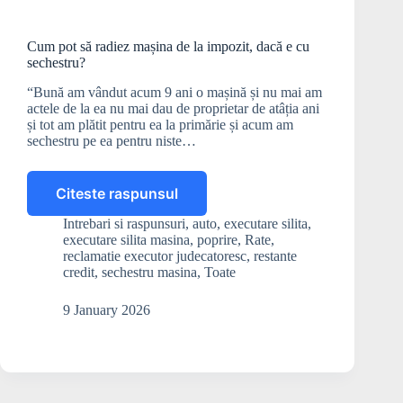
Cum pot să radiez mașina de la impozit, dacă e cu
sechestru?
“Bună am vândut acum 9 ani o mașină și nu mai am
actele de la ea nu mai dau de proprietar de atâția ani
și tot am plătit pentru ea la primărie și acum am
sechestru pe ea pentru niste…
Citeste raspunsul
Cum
pot
Intrebari si raspunsuri
,
auto
,
executare silita
,
să
executare silita masina
,
poprire
,
Rate
,
radiez
reclamatie executor judecatoresc
,
restante
mașina
credit
,
sechestru masina
,
Toate
de
la
9 January 2026
impozit,
dacă
e
cu
sechestru?