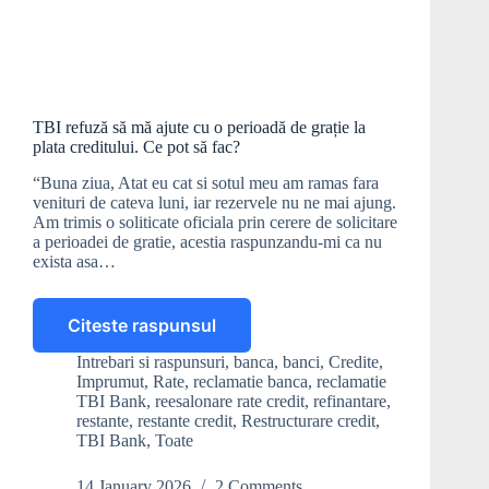
TBI refuză să mă ajute cu o perioadă de grație la
plata creditului. Ce pot să fac?
“Buna ziua, Atat eu cat si sotul meu am ramas fara
venituri de cateva luni, iar rezervele nu ne mai ajung.
Am trimis o soliticate oficiala prin cerere de solicitare
a perioadei de gratie, acestia raspunzandu-mi ca nu
exista asa…
Citeste raspunsul
TBI
refuză
Intrebari si raspunsuri
,
banca
,
banci
,
Credite
,
să
Imprumut
,
Rate
,
reclamatie banca
,
reclamatie
mă
TBI Bank
,
reesalonare rate credit
,
refinantare
,
ajute
restante
,
restante credit
,
Restructurare credit
,
TBI Bank
,
Toate
cu
o
perioadă
14 January 2026
2 Comments