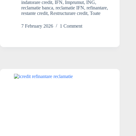
dacă
indatorare credit
,
IFN
,
Imprumut
,
ING
,
reclamatie banca
,
reclamatie IFN
,
refinantare
,
am
restante credit
,
Restructurare credit
,
Toate
grad
de
7 February 2026
1 Comment
îndatorare
foarte
mare
la
IFN-
uri?