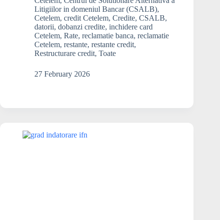
Cetelem
,
Centrul de Solutionare Alternativa a
cu
Litigiilor in domeniul Bancar (CSALB)
,
rata
Cetelem
,
credit Cetelem
,
Credite
,
CSALB
,
datorii
,
dobanzi credite
,
inchidere card
la
Cetelem
,
Rate
,
reclamatie banca
,
reclamatie
Cetelem!
Cetelem
,
restante
,
restante credit
,
Ce
Restructurare credit
,
Toate
e
de
27 February 2026
făcut?