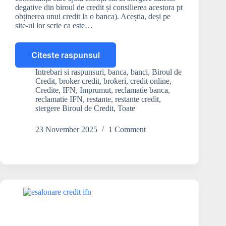
degative din biroul de credit și consilierea acestora pt
obținerea unui credit la o banca). Aceștia, deși pe
site-ul lor scrie ca este…
Citeste raspunsul
Este
legal
Intrebari si raspunsuri
,
banca
,
banci
,
Biroul de
comisionul
Credit
,
broker credit
,
brokeri
,
credit online
,
AMI
Credite
,
IFN
,
Imprumut
,
reclamatie banca
,
Credit
reclamatie IFN
,
restante
,
restante credit
,
stergere Biroul de Credit
,
Toate
pentru
ștergerea
din
23 November 2025
1 Comment
Biroul
de
Credit?