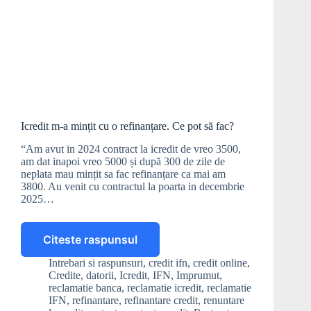
Icredit m-a mințit cu o refinanțare. Ce pot să fac?
“Am avut in 2024 contract la icredit de vreo 3500,
am dat inapoi vreo 5000 și după 300 de zile de
neplata mau mințit sa fac refinanțare ca mai am
3800. Au venit cu contractul la poarta in decembrie
2025…
Citeste raspunsul
Icredit
m-
Intrebari si raspunsuri
,
credit ifn
,
credit online
,
a
Credite
,
datorii
,
Icredit
,
IFN
,
Imprumut
,
mințit
reclamatie banca
,
reclamatie icredit
,
reclamatie
cu
IFN
,
refinantare
,
refinantare credit
,
renuntare