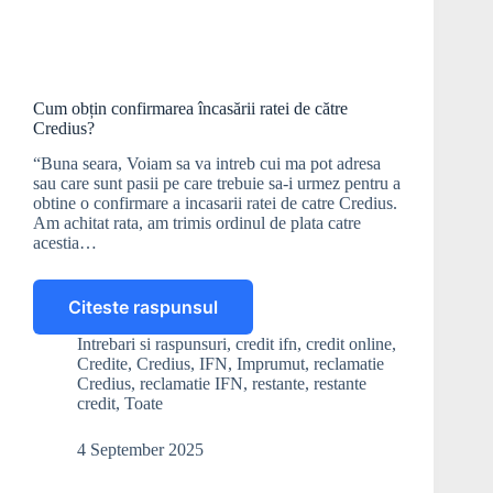
Cum obțin confirmarea încasării ratei de către
Credius?
“Buna seara, Voiam sa va intreb cui ma pot adresa
sau care sunt pasii pe care trebuie sa-i urmez pentru a
obtine o confirmare a incasarii ratei de catre Credius.
Am achitat rata, am trimis ordinul de plata catre
acestia…
Citeste raspunsul
Cum
obțin
Intrebari si raspunsuri
,
credit ifn
,
credit online
,
confirmarea
Credite
,
Credius
,
IFN
,
Imprumut
,
reclamatie
încasării
Credius
,
reclamatie IFN
,
restante
,
restante
ratei
credit
,
Toate
de
către
4 September 2025
Credius?