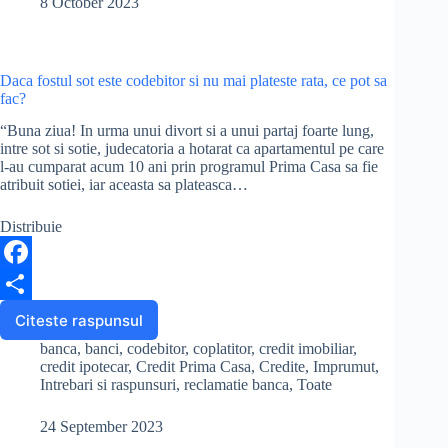
8 October 2023
b
r
ia
din
o
e
cont
o
rata
Daca fostul sot este codebitor si nu mai plateste rata, ce pot sa
inainte
fac?
k
de
data
“Buna ziua! In urma unui divort si a unui partaj foarte lung,
scadentei?
intre sot si sotie, judecatoria a hotarat ca apartamentul pe care
l-au cumparat acum 10 ani prin programul Prima Casa sa fie
atribuit sotiei, iar aceasta sa plateasca…
Distribuie
F
a
S
Citeste raspunsul
Daca
fostul
c
h
banca
,
banci
,
codebitor
,
coplatitor
,
credit imobiliar
,
sot
credit ipotecar
,
Credit Prima Casa
,
Credite
,
Imprumut
,
e
a
este
Intrebari si raspunsuri
,
reclamatie banca
,
Toate
codebitor
b
r
si
24 September 2023
nu
o
e