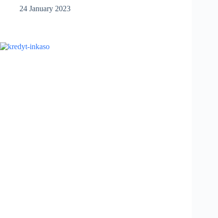
rata
24 January 2023
k
de
mai
multi
ani?