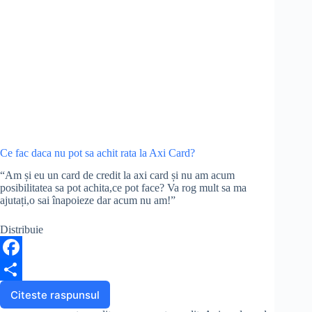
Ce fac daca nu pot sa achit rata la Axi Card?
“Am și eu un card de credit la axi card și nu am acum
posibilitatea sa pot achita,ce pot face? Va rog mult sa ma
ajutați,o sai înapoieze dar acum nu am!”
Distribuie
F
a
S
Citeste raspunsul
Ce