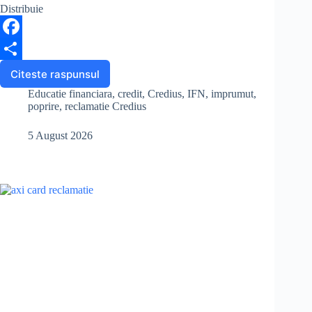
Distribuie
F
a
S
Citeste raspunsul
Mi
se
c
h
Educatie financiara
,
credit
,
Credius
,
IFN
,
imprumut
,
poate
poprire
,
reclamatie Credius
e
a
ridica
poprirea,
5 August 2026
b
r
dacă
am
o
e
plătit
o
dublu
împrumutul
k
de
la
Credius?