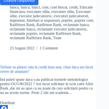
Citeste raspunsul
Nu
pot
c
h
banca
,
banca
,
banci
,
cont
,
cont blocat
,
credit
,
Educatie
plati
financiara
,
executare silita
,
executare silita
,
Executari
e
a
rata
silite
,
executor judecatoresc
,
executori judecatoresti
,
imprumut
,
Intrebari si raspunsuri
,
poprire
,
poprire cont
,
la
b
r
Raiffeisen Bank
,
Raiffeisen Bank
,
reclamatie banca
,
creditul
reclamatie banca
,
reclamatie executor judecatoresc
,
Raiffeisen,
o
e
reclamatie poprire
,
reclamatie Raiffeisen Bank
,
pentru
reclamatie Raiffeisen Bank
,
Toate
o
ca
am
k
23 August 2022
1 Comment
poprire
pe
cont.
Ce
pot
Trebuie sa platesc rata la credit luna asta, chiar daca am facut
sa
cerere de amanare?
fac?
Imi puteti spune daca s-au publicat normele metodologice
pentru OUG90/2022 ? Am facut solicitare in scris catre Alior
Bank ,dar mi au spus ca nu poate da curs solicitarii pentru ca
nu au aceste norme. Peste 2 zile am scadenta…
Distribuie