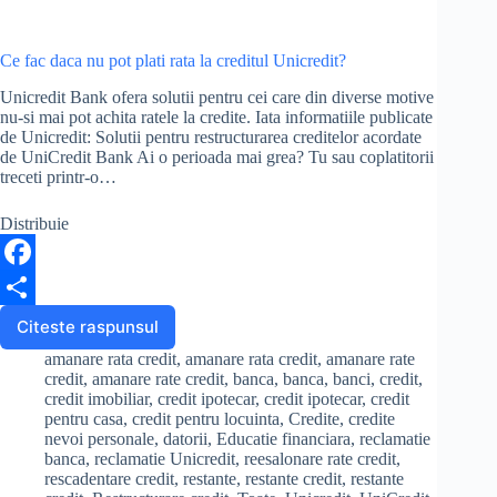
Ce fac daca nu pot plati rata la creditul Unicredit?
Unicredit Bank ofera solutii pentru cei care din diverse motive
nu-si mai pot achita ratele la credite. Iata informatiile publicate
de Unicredit: Solutii pentru restructurarea creditelor acordate
de UniCredit Bank Ai o perioada mai grea? Tu sau coplatitorii
treceti printr-o…
Distribuie
F
a
S
Citeste raspunsul
Ce
fac
c
h
amanare rata credit
,
amanare rata credit
,
amanare rate
daca
credit
,
amanare rate credit
,
banca
,
banca
,
banci
,
credit
,
e
a
nu
credit imobiliar
,
credit ipotecar
,
credit ipotecar
,
credit
pentru casa
,
credit pentru locuinta
,
Credite
,
credite
pot
b
r
nevoi personale
,
datorii
,
Educatie financiara
,
reclamatie
plati
banca
,
reclamatie Unicredit
,
reesalonare rate credit
,
rata
o
e
rescadentare credit
,
restante
,
restante credit
,
restante
la