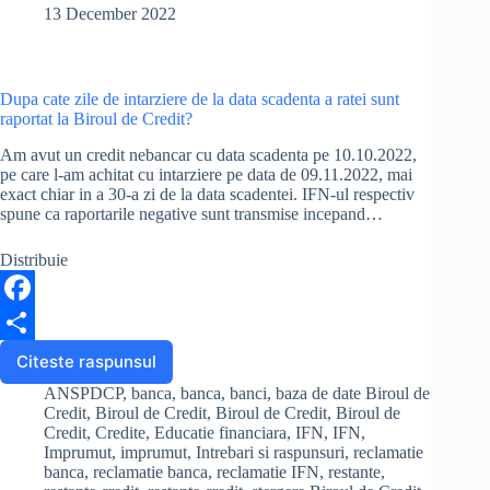
Kredyt
13 December 2022
k
Inkaso?
Dupa cate zile de intarziere de la data scadenta a ratei sunt
raportat la Biroul de Credit?
Am avut un credit nebancar cu data scadenta pe 10.10.2022,
pe care l-am achitat cu intarziere pe data de 09.11.2022, mai
exact chiar in a 30-a zi de la data scadentei. IFN-ul respectiv
spune ca raportarile negative sunt transmise incepand…
Distribuie
F
a
S
Citeste raspunsul
Dupa
cate
c
h
ANSPDCP
,
banca
,
banca
,
banci
,
baza de date Biroul de
zile
Credit
,
Biroul de Credit
,
Biroul de Credit
,
Biroul de
e
a
de
Credit
,
Credite
,
Educatie financiara
,
IFN
,
IFN
,
Imprumut
,
imprumut
,
Intrebari si raspunsuri
,
reclamatie
intarziere
b
r
banca
,
reclamatie banca
,
reclamatie IFN
,
restante
,
de