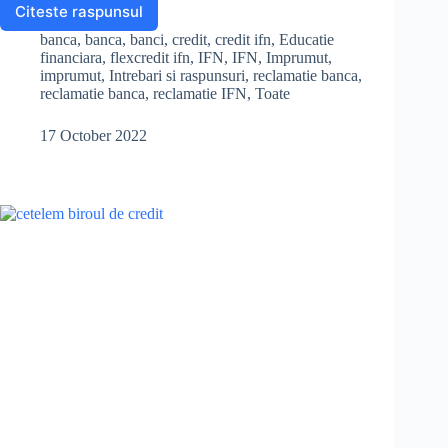
a
S
Citeste raspunsul
Cum
pot
c
h
banca
,
banca
,
banci
,
credit
,
credit ifn
,
Educatie
sa
financiara
,
flexcredit ifn
,
IFN
,
IFN
,
Imprumut
,
e
a
verific
imprumut
,
Intrebari si raspunsuri
,
reclamatie banca
,
reclamatie banca
,
reclamatie IFN
,
Toate
daca
b
r
am
platit
o
e
17 October 2022
rata
o
la
creditul
k
de
la
Flexcredit?