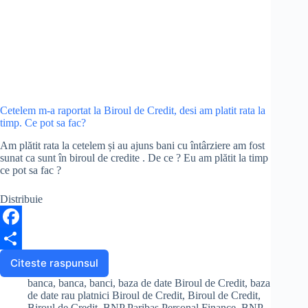
Cetelem m-a raportat la Biroul de Credit, desi am platit rata la
timp. Ce pot sa fac?
Am plătit rata la cetelem și au ajuns bani cu întârziere am fost
sunat ca sunt în biroul de credite . De ce ? Eu am plătit la timp
ce pot sa fac ?
Distribuie
F
a
S
Citeste raspunsul
Cetelem
m-
c
h
banca
,
banca
,
banci
,
baza de date Biroul de Credit
,
baza
a
de date rau platnici Biroul de Credit
,
Biroul de Credit
,
e
a
raportat
Biroul de Credit
,
BNP Paribas Personal Finance
,
BNP