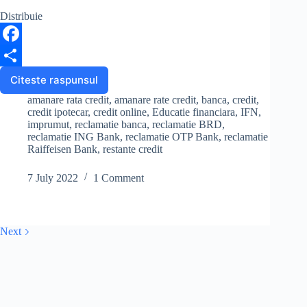
Distribuie
F
a
S
Citeste raspunsul
OUG
90/2022
c
h
amanare rata credit
,
amanare rate credit
,
banca
,
credit
,
privind
credit ipotecar
,
credit online
,
Educatie financiara
,
IFN
,
e
a
amanarea
imprumut
,
reclamatie banca
,
reclamatie BRD
,
reclamatie ING Bank
,
reclamatie OTP Bank
,
reclamatie
ratelor
b
r
Raiffeisen Bank
,
restante credit
la
credite
o
e
7 July 2022
1 Comment
o
k
Next