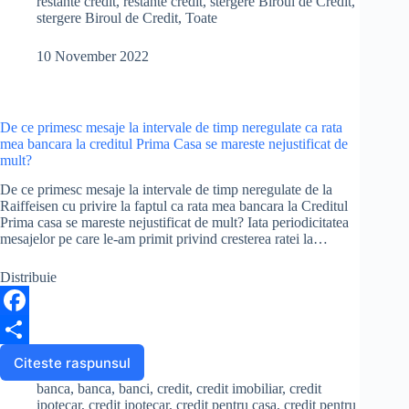
restante credit
,
restante credit
,
stergere Biroul de Credit
,
la
o
e
stergere Biroul de Credit
,
Toate
data
o
scadenta
a
10 November 2022
k
ratei
sunt
raportat
la
De ce primesc mesaje la intervale de timp neregulate ca rata
Biroul
mea bancara la creditul Prima Casa se mareste nejustificat de
de
mult?
Credit?
De ce primesc mesaje la intervale de timp neregulate de la
Raiffeisen cu privire la faptul ca rata mea bancara la Creditul
Prima casa se mareste nejustificat de mult? Iata periodicitatea
mesajelor pe care le-am primit privind cresterea ratei la…
Distribuie
F
a
S
Citeste raspunsul
De
ce
c
h
banca
,
banca
,
banci
,
credit
,
credit imobiliar
,
credit
primesc
ipotecar
,
credit ipotecar
,
credit pentru casa
,
credit pentru