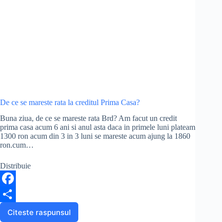
De ce se mareste rata la creditul Prima Casa?
Buna ziua, de ce se mareste rata Brd? Am facut un credit
prima casa acum 6 ani si anul asta daca in primele luni plateam
1300 ron acum din 3 in 3 luni se mareste acum ajung la 1860
ron.cum…
Distribuie
F
a
S
Citeste raspunsul
De