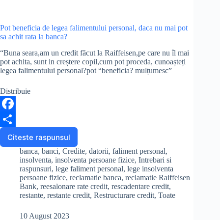
mai
o
plateste
rata,
Pot beneficia de legea falimentului personal, daca nu mai pot
k
ce
sa achit rata la banca?
pot
sa
“Buna seara,am un credit făcut la Raiffeisen,pe care nu îl mai
pot achita, sunt in creștere copil,cum pot proceda, cunoașteți
fac?
legea falimentului personal?pot “beneficia? mulțumesc”
Distribuie
F
a
S
Citeste raspunsul
Pot
beneficia
c
h
banca
,
banci
,
Credite
,
datorii
,
faliment personal
,
de
insolventa
,
insolventa persoane fizice
,
Intrebari si
e
a
legea
raspunsuri
,
lege faliment personal
,
lege insolventa
persoane fizice
,
reclamatie banca
,
reclamatie Raiffeisen
falimentului
b
r
Bank
,
reesalonare rate credit
,
rescadentare credit
,
personal,
restante
,
restante credit
,
Restructurare credit
,
Toate
daca
o
e
nu
o
mai
10 August 2023