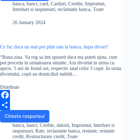
fac
c
h
banca
,
banci
,
card
,
Carduri
,
Credite
,
Imprumut
,
daca
Intrebari si raspunsuri
,
reclamatie banca
,
Toate
e
a
mi
s-
26 January 2024
b
r
a
blocat
o
e
cardul
o
si
Ce fac daca nu mai pot plati rata la banca, dupa divort?
nu
k
mai
“Buna ziua. Va rog sa imi spuneti daca ma puteti ajuta, cum
pot
pot proceda in urmatoarea situatie. Am divortat in urma cu
plati
aprox. 5 ani de fostul sot, respectiv tatal celor 3 copii .In urma
divortului, copii au domiciliul stabilit…
rata
la
creditul
Distribuie
auto?
F
a
S
Citeste raspunsul
Ce
fac
c
h
banca
,
banci
,
Credite
,
datorii
,
Imprumut
,
Intrebari si
daca
raspunsuri
,
Rate
,
reclamatie banca
,
restante
,
restante
e
a
nu
credit
,
Restructurare credit
,
Toate