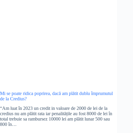
Mi se poate ridica poprirea, dacă am plătit dublu împrumutul
de la Credius?
“Am luat în 2023 un credit in valoare de 2000 de lei de la
credius nu am plătit rata iar penalitățile au fost 8000 de lei în
total trebuie sa rambursez 10000 lei am plătit lunar 500 sau
800 în…