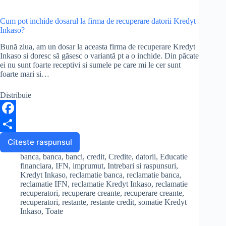
Cum pot inchide dosarul la firma de recuperare datorii Kredyt
Inkaso?
Bună ziua, am un dosar la aceasta firma de recuperare Kredyt
Inkaso si doresc să găsesc o variantă pt a o inchide. Din păcate
ei nu sunt foarte receptivi si sumele pe care mi le cer sunt
foarte mari si…
Distribuie
F
a
S
Citeste raspunsul
Cum
pot
c
h
banca
,
banca
,
banci
,
credit
,
Credite
,
datorii
,
Educatie
inchide
financiara
,
IFN
,
imprumut
,
Intrebari si raspunsuri
,
e
a
dosarul
Kredyt Inkaso
,
reclamatie banca
,
reclamatie banca
,
reclamatie IFN
,
reclamatie Kredyt Inkaso
,
reclamatie
la
b
r
recuperatori
,
recuperare creante
,
recuperare creante
,
firma
recuperatori
,
restante
,
restante credit
,
somatie Kredyt
de
o
e
Inkaso
,
Toate
recuperare
o
datorii