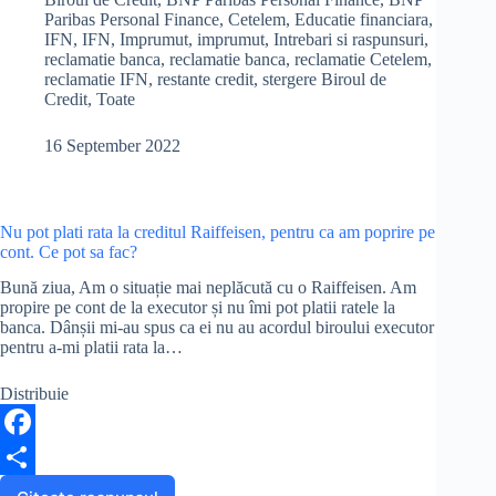
Paribas Personal Finance
,
Cetelem
,
Educatie financiara
,
la
b
r
IFN
,
IFN
,
Imprumut
,
imprumut
,
Intrebari si raspunsuri
,
Biroul
reclamatie banca
,
reclamatie banca
,
reclamatie Cetelem
,
de
o
e
reclamatie IFN
,
restante credit
,
stergere Biroul de
Credit,
Credit
,
Toate
o
desi
am
k
16 September 2022
platit
rata
la
timp.
Ce
Nu pot plati rata la creditul Raiffeisen, pentru ca am poprire pe
pot
cont. Ce pot sa fac?
sa
Bună ziua, Am o situație mai neplăcută cu o Raiffeisen. Am
fac?
propire pe cont de la executor și nu îmi pot platii ratele la
banca. Dânșii mi-au spus ca ei nu au acordul biroului executor
pentru a-mi platii rata la…
Distribuie
F
a
S