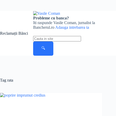
Skip
to
Probleme cu banca?
content
Iti raspunde Vasile Coman, jurnalist la
Bancherul.ro
Adauga intrebarea ta
Reclamații Bănci
Cauta
in
site
🔍
Tag
rata