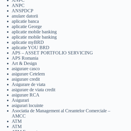
ANPC
ANPC
ANSPDCP
anulare datorii
aplicatie banca
aplicatie George
aplicatie mobile banking
aplicatie mobile banking
aplicatie myBRD
aplicatie YOU BRD
APS – ASSET PORTFOLIO SERVICING
APS Romania
Art & Design
asigurare casco
asigurare Cetelem
asigurare credit
Asigurare de viata
asigurare de viata credit
asigurare RCA
Asigurari
asigurari locuinte
Asociatia de Management al Creantelor Comerciale –
AMCC
ATM
ATM