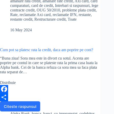
fac
c
h
amanare rata credit
,
amanare rate credit
,
Axi card
,
card
daca
cumparaturi
,
card de credit
,
Intrebari si raspunsuri
,
lege
e
a
nu
contracte credit
,
OUG 50/2010
,
probleme plata credit
,
Rate
,
reclamatie Axi card
,
reclamatie IFN
,
restante
,
pot
b
r
restante credit
,
Restructurare credit
,
Toate
sa
achit
o
e
rata
16 May 2024
o
la
Axi
k
Card?
Cum pot sa platesc rata la credit, daca am poprire pe cont?
“Buna ziua! Sora mea este in divort cu sotul. Acesta are
poprire pe contul in care se plateste rata la prima casa luata la
Alpha bank. Cei de la banca refuza ca sora mea sa faca plata
rata separat de…
Distribuie
F
a
S
Citeste raspunsul
Cum
pot
c
h
Alpha Bank
,
banca
,
banci
,
co-imprumutat
,
codebitor
,