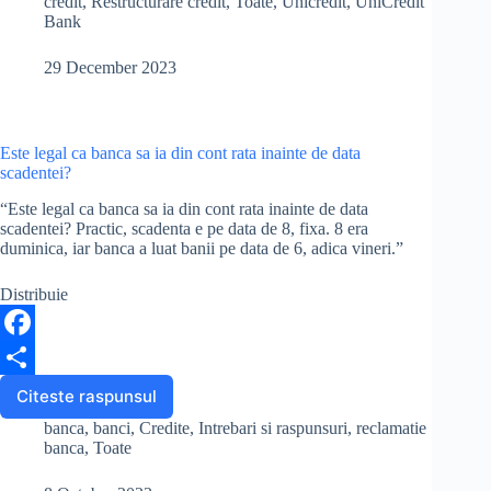
credit
,
Restructurare credit
,
Toate
,
Unicredit
,
UniCredit
o
creditul
Bank
Unicredit?
k
29 December 2023
Este legal ca banca sa ia din cont rata inainte de data
scadentei?
“Este legal ca banca sa ia din cont rata inainte de data
scadentei? Practic, scadenta e pe data de 8, fixa. 8 era
duminica, iar banca a luat banii pe data de 6, adica vineri.”
Distribuie
F
a
S
Citeste raspunsul
Este
legal
c
h
banca
,
banci
,
Credite
,
Intrebari si raspunsuri
,
reclamatie
ca
banca
,
Toate
e
a
banca
sa