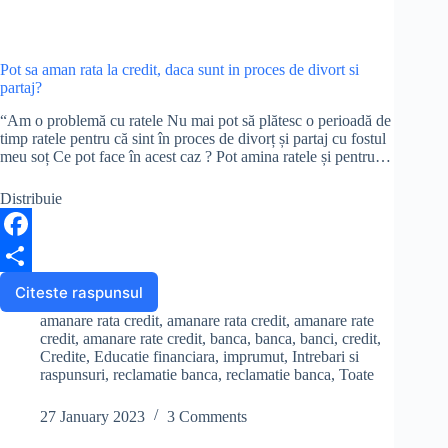
pot
k
sa
achit
rata
Pot sa aman rata la credit, daca sunt in proces de divort si
la
partaj?
banca?
“Am o problemă cu ratele Nu mai pot să plătesc o perioadă de
timp ratele pentru că sint în proces de divorț și partaj cu fostul
meu soț Ce pot face în acest caz ? Pot amina ratele și pentru…
Distribuie
F
a
S
Citeste raspunsul
Pot
sa
c
h
amanare rata credit
,
amanare rata credit
,
amanare rate
aman
credit
,
amanare rate credit
,
banca
,
banca
,
banci
,
credit
,
e
a
rata
Credite
,
Educatie financiara
,
imprumut
,
Intrebari si
raspunsuri
,
reclamatie banca
,
reclamatie banca
,
Toate
la
b
r
credit,
daca
o
e
27 January 2023
3 Comments
sunt
o