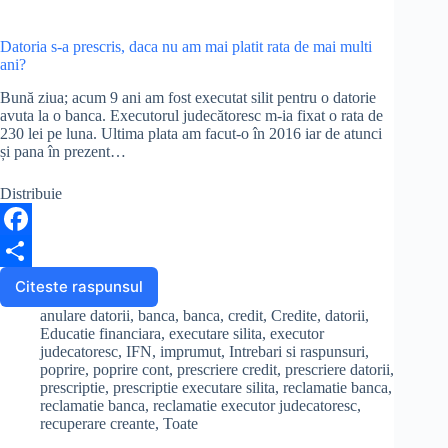
in
proces
k
de
Datoria s-a prescris, daca nu am mai platit rata de mai multi
divort
ani?
si
Bună ziua; acum 9 ani am fost executat silit pentru o datorie
partaj?
avuta la o banca. Executorul judecătoresc m-ia fixat o rata de
230 lei pe luna. Ultima plata am facut-o în 2016 iar de atunci
și pana în prezent…
Distribuie
F
a
S
Citeste raspunsul
Datoria
s-
c
h
anulare datorii
,
banca
,
banca
,
credit
,
Credite
,
datorii
,
a
Educatie financiara
,
executare silita
,
executor
e
a
prescris,
judecatoresc
,
IFN
,
imprumut
,
Intrebari si raspunsuri
,
poprire
,
poprire cont
,
prescriere credit
,
prescriere datorii
,
daca
b
r
prescriptie
,
prescriptie executare silita
,
reclamatie banca
,
nu
reclamatie banca
,
reclamatie executor judecatoresc
,
am
o
e
recuperare creante
,
Toate
mai
o
platit