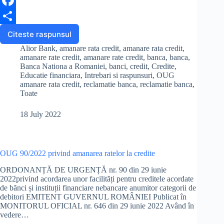
F
a
S
Citeste raspunsul
Trebuie
sa
c
h
Alior Bank
,
amanare rata credit
,
amanare rata credit
,
platesc
amanare rate credit
,
amanare rate credit
,
banca
,
banca
,
e
a
rata
Banca Nationa a Romaniei
,
banci
,
credit
,
Credite
,
Educatie financiara
,
Intrebari si raspunsuri
,
OUG
la
b
r
amanare rata credit
,
reclamatie banca
,
reclamatie banca
,
credit
Toate
luna
o
e
asta,
o
chiar
18 July 2022
daca
k
am
facut
cerere
OUG 90/2022 privind amanarea ratelor la credite
de
ORDONANȚĂ DE URGENȚĂ nr. 90 din 29 iunie
amanare?
2022privind acordarea unor facilități pentru creditele acordate
de bănci și instituții financiare nebancare anumitor categorii de
debitori EMITENT GUVERNUL ROMÂNIEI Publicat în
MONITORUL OFICIAL nr. 646 din 29 iunie 2022 Având în
vedere…