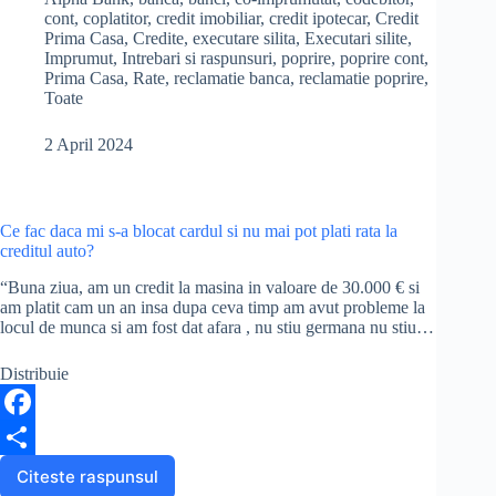
sa
cont
,
coplatitor
,
credit imobiliar
,
credit ipotecar
,
Credit
e
a
platesc
Prima Casa
,
Credite
,
executare silita
,
Executari silite
,
Imprumut
,
Intrebari si raspunsuri
,
poprire
,
poprire cont
,
rata
b
r
Prima Casa
,
Rate
,
reclamatie banca
,
reclamatie poprire
,
la
Toate
credit,
o
e
daca
o
am
2 April 2024
poprire
k
pe
cont?
Ce fac daca mi s-a blocat cardul si nu mai pot plati rata la
creditul auto?
“Buna ziua, am un credit la masina in valoare de 30.000 € si
am platit cam un an insa dupa ceva timp am avut probleme la
locul de munca si am fost dat afara , nu stiu germana nu stiu…
Distribuie
F
a
S
Citeste raspunsul
Ce