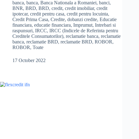
ce
c
h
banca
,
banca
,
Banca Nationala a Romaniei
,
banci
,
se
BNR
,
BRD
,
BRD
,
credit
,
credit imobiliar
,
credit
e
a
mareste
ipotecar
,
credit pentru casa
,
credit pentru locuinta
,
Credit Prima Casa
,
Credite
,
dobanzi credite
,
Educatie
rata
b
r
financiara
,
educatie financiara
,
Imprumut
,
Intrebari si
la
raspunsuri
,
IRCC
,
IRCC (Indicele de Referinta pentru
creditul
o
e
Creditele Consumatorilor)
,
reclamatie banca
,
reclamatie
Prima
banca
,
reclamatie BRD
,
reclamatie BRD
,
ROBOR
,
o
Casa?
ROBOR
,
Toate
k
17 October 2022