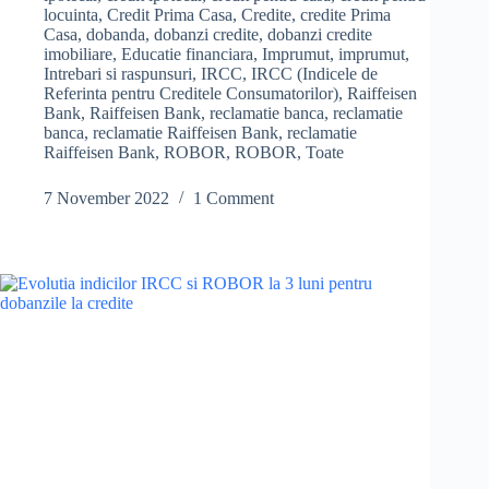
e
a
mesaje
locuinta
,
Credit Prima Casa
,
Credite
,
credite Prima
Casa
,
dobanda
,
dobanzi credite
,
dobanzi credite
la
b
r
imobiliare
,
Educatie financiara
,
Imprumut
,
imprumut
,
intervale
Intrebari si raspunsuri
,
IRCC
,
IRCC (Indicele de
de
o
e
Referinta pentru Creditele Consumatorilor)
,
Raiffeisen
timp
Bank
,
Raiffeisen Bank
,
reclamatie banca
,
reclamatie
o
neregulate
banca
,
reclamatie Raiffeisen Bank
,
reclamatie
ca
k
Raiffeisen Bank
,
ROBOR
,
ROBOR
,
Toate
rata
mea
7 November 2022
1 Comment
bancara
la
creditul
Prima
Casa
se
mareste
nejustificat
de
mult?