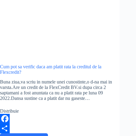
Cum pot sa verific daca am platit rata la creditul de la
Flexcredit?
Buna ziua,va scriu in numele unei cunostinte,o d-na mai in
varsta.Are un credit de la FlexCredit BV.si dupa circa 2
saptamani a fost anuntata ca nu a platit rata pe luna 09
2022.Dansa sustine ca a platit dar nu gaseste…
Distribuie
F