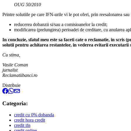
OUG 50/2010
Printre solutiile pe care IFN-urile vi le pot oferi, prin reesalonarea sau
reducerea dobanzii si/sau a comisioanelor la credit;
modificarea (prelungirea) perioadei de creditare, cu anularea apl
In concluzie, sfatul meu este sa faceti cate o reclamatie, in scris (
solutii pentru achitarea restantelor, in vederea evitarii executarii 
Cu stima,
Vasile Coman
jurnalist
Reclamatiibanci.ro
Distribuie
Categoria:
credit cu 0% dobanda
credit hora credit
credit ifn
credit online