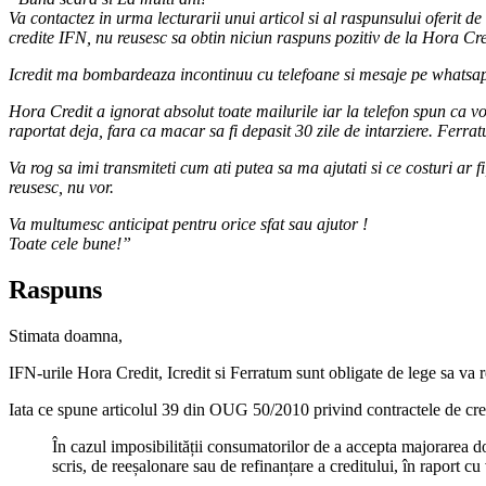
Va contactez in urma lecturarii unui articol si al raspunsului oferit d
credite IFN, nu reusesc sa obtin niciun raspuns pozitiv de la Hora Cre
Icredit ma bombardeaza incontinuu cu telefoane si mesaje pe whatsapp, 
Hora Credit a ignorat absolut toate mailurile iar la telefon spun ca v
raportat deja, fara ca macar sa fi depasit 30 zile de intarziere. Ferra
Va rog sa imi transmiteti cum ati putea sa ma ajutati si ce costuri ar 
reusesc, nu vor.
Va multumesc anticipat pentru orice sfat sau ajutor !
Toate cele bune!”
Raspuns
Stimata doamna,
IFN-urile Hora Credit, Icredit si Ferratum sunt obligate de lege sa va r
Iata ce spune articolul 39 din OUG 50/2010 privind contractele de cred
În cazul imposibilității consumatorilor de a accepta majorarea do
scris, de reeșalonare sau de refinanțare a creditului, în raport c