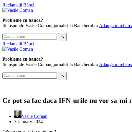
Skip
Reclamații Bănci
to
content
Probleme cu banca?
Iti raspunde Vasile Coman, jurnalist la Bancherul.ro
Adauga intrebarea
Cauta
🔍
in
Reclamații Bănci
site
Probleme cu banca?
Iti raspunde Vasile Coman, jurnalist la Bancherul.ro
Adauga intrebarea
Cauta
🔍
in
site
Ce pot sa fac daca IFN-urile nu vor sa-mi 
Vasile Coman
3 January 2024
“Buna seara si La multi ani!