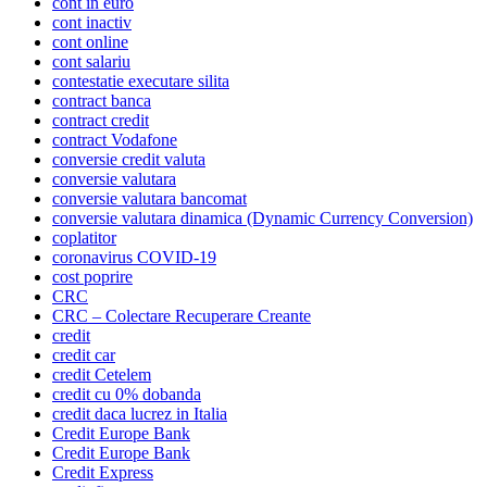
cont in euro
cont inactiv
cont online
cont salariu
contestatie executare silita
contract banca
contract credit
contract Vodafone
conversie credit valuta
conversie valutara
conversie valutara bancomat
conversie valutara dinamica (Dynamic Currency Conversion)
coplatitor
coronavirus COVID-19
cost poprire
CRC
CRC – Colectare Recuperare Creante
credit
credit car
credit Cetelem
credit cu 0% dobanda
credit daca lucrez in Italia
Credit Europe Bank
Credit Europe Bank
Credit Express