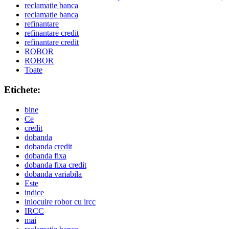
reclamatie banca
reclamatie banca
refinantare
refinantare credit
refinantare credit
ROBOR
ROBOR
Toate
Etichete:
bine
Ce
credit
dobanda
dobanda credit
dobanda fixa
dobanda fixa credit
dobanda variabila
Este
indice
inlocuire robor cu ircc
IRCC
mai