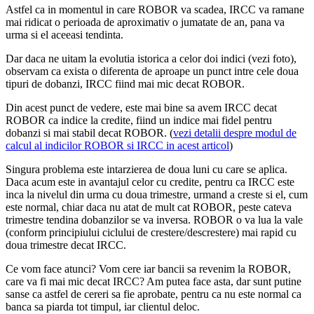
Astfel ca in momentul in care ROBOR va scadea, IRCC va ramane
mai ridicat o perioada de aproximativ o jumatate de an, pana va
urma si el aceeasi tendinta.
Dar daca ne uitam la evolutia istorica a celor doi indici (vezi foto),
observam ca exista o diferenta de aproape un punct intre cele doua
tipuri de dobanzi, IRCC fiind mai mic decat ROBOR.
Din acest punct de vedere, este mai bine sa avem IRCC decat
ROBOR ca indice la credite, fiind un indice mai fidel pentru
dobanzi si mai stabil decat ROBOR. (
vezi detalii despre modul de
calcul al indicilor ROBOR si IRCC in acest articol
)
Singura problema este intarzierea de doua luni cu care se aplica.
Daca acum este in avantajul celor cu credite, pentru ca IRCC este
inca la nivelul din urma cu doua trimestre, urmand a creste si el, cum
este normal, chiar daca nu atat de mult cat ROBOR, peste cateva
trimestre tendina dobanzilor se va inversa. ROBOR o va lua la vale
(conform principiului ciclului de crestere/descrestere) mai rapid cu
doua trimestre decat IRCC.
Ce vom face atunci? Vom cere iar bancii sa revenim la ROBOR,
care va fi mai mic decat IRCC? Am putea face asta, dar sunt putine
sanse ca astfel de cereri sa fie aprobate, pentru ca nu este normal ca
banca sa piarda tot timpul, iar clientul deloc.