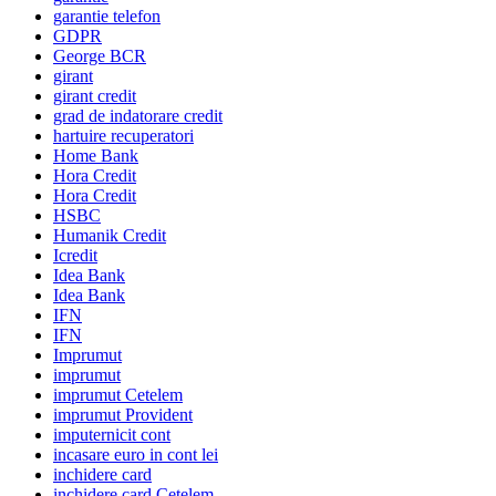
garantie telefon
GDPR
George BCR
girant
girant credit
grad de indatorare credit
hartuire recuperatori
Home Bank
Hora Credit
Hora Credit
HSBC
Humanik Credit
Icredit
Idea Bank
Idea Bank
IFN
IFN
Imprumut
imprumut
imprumut Cetelem
imprumut Provident
imputernicit cont
incasare euro in cont lei
inchidere card
inchidere card Cetelem