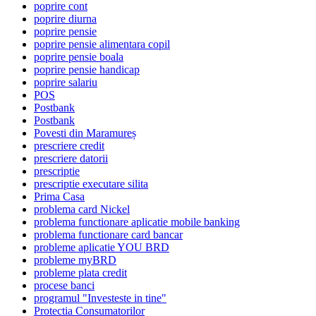
poprire cont
poprire diurna
poprire pensie
poprire pensie alimentara copil
poprire pensie boala
poprire pensie handicap
poprire salariu
POS
Postbank
Postbank
Povesti din Maramureș
prescriere credit
prescriere datorii
prescriptie
prescriptie executare silita
Prima Casa
problema card Nickel
problema functionare aplicatie mobile banking
problema functionare card bancar
probleme aplicatie YOU BRD
probleme myBRD
probleme plata credit
procese banci
programul "Investeste in tine"
Protectia Consumatorilor