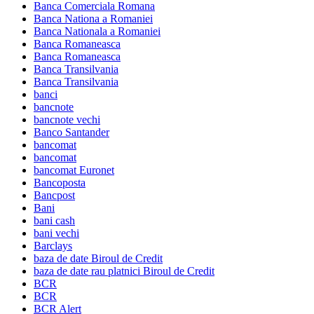
Banca Comerciala Romana
Banca Nationa a Romaniei
Banca Nationala a Romaniei
Banca Romaneasca
Banca Romaneasca
Banca Transilvania
Banca Transilvania
banci
bancnote
bancnote vechi
Banco Santander
bancomat
bancomat
bancomat Euronet
Bancoposta
Bancpost
Bani
bani cash
bani vechi
Barclays
baza de date Biroul de Credit
baza de date rau platnici Biroul de Credit
BCR
BCR
BCR Alert