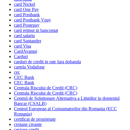
card Nickel
card One Pay
card Postbank
card Postbank Vpay
card Postepay
card retinut in bancomat
card salariu
card Santander
card Visa
CardAvantaj
Carduri
carduri de credit in rate fara dobanda
cartela Vodafone
cec
CEC Bank
CEC Bank
Centrala Riscului de Credit (CRC)
Centrala Riscului de Credit (CRC)
Centrul de Solutionare Alternativa a Litigiilor in domeniul
Bancar (CSALB)
Centrul European al Consumatorilor din Romania (ECC
Romania)
certificat de proprietate
cesiune creante
cesiune credit