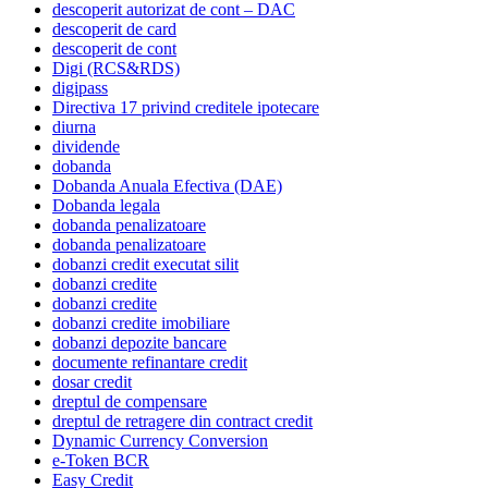
descoperit autorizat de cont – DAC
descoperit de card
descoperit de cont
Digi (RCS&RDS)
digipass
Directiva 17 privind creditele ipotecare
diurna
dividende
dobanda
Dobanda Anuala Efectiva (DAE)
Dobanda legala
dobanda penalizatoare
dobanda penalizatoare
dobanzi credit executat silit
dobanzi credite
dobanzi credite
dobanzi credite imobiliare
dobanzi depozite bancare
documente refinantare credit
dosar credit
dreptul de compensare
dreptul de retragere din contract credit
Dynamic Currency Conversion
e-Token BCR
Easy Credit