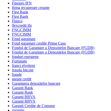
Finopro IFN
firma recuperare creante
First Bank
First Bank
Flanco
flexcredit ifn
FNGCIMM
FNGCIMM
Fond garantare
Fond garantare credite Prima Casa
Fondul de Garantare a Depozitelor Bancare (FGDB)
Fondul de Garantare a Depozitelor Bancare (FGDB)
fonduri europene
Fortunato
franci elvetieni
frauda bitcoin
fraude
garant credit
Garantarea depozitelor bancare
Garanti Bank
Garanti Bank
Garanti BBVA
Garanti BBVA
Garanti Credite de Consum
garantie