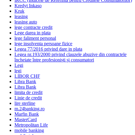
IRCC (Indicele de Referinta pentru Creditele Consumatorilor)
Kredyt Inkaso
Kruk
leasing
leasing auto
lege contracte credit
Lege darea in plata
lege faliment personal
lege insolventa persoane fizice
Legea 77/2016 privind dare in plata
Legea nr.193/2000 privind clauzele abuzive din contractele
încheiate între profesioniști și consumatori
Legi
legi
LIBOR CHF
Libra Bank
Libra Bank
limita de credit
Linie de credit
lire sterline
m.24banking.ro
Marfin Bank
MasterCard
Metropolitan Life
mobile banking