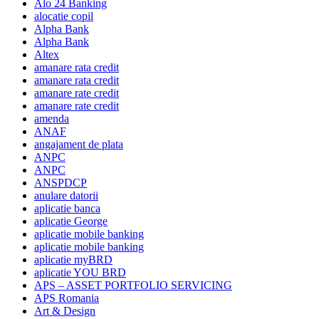
Alo 24 Banking
alocatie copil
Alpha Bank
Alpha Bank
Altex
amanare rata credit
amanare rata credit
amanare rate credit
amanare rate credit
amenda
ANAF
angajament de plata
ANPC
ANPC
ANSPDCP
anulare datorii
aplicatie banca
aplicatie George
aplicatie mobile banking
aplicatie mobile banking
aplicatie myBRD
aplicatie YOU BRD
APS – ASSET PORTFOLIO SERVICING
APS Romania
Art & Design