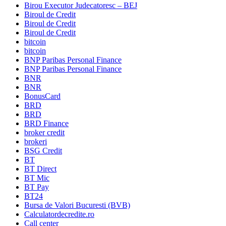
Birou Executor Judecatoresc – BEJ
Biroul de Credit
Biroul de Credit
Biroul de Credit
bitcoin
bitcoin
BNP Paribas Personal Finance
BNP Paribas Personal Finance
BNR
BNR
BonusCard
BRD
BRD
BRD Finance
broker credit
brokeri
BSG Credit
BT
BT Direct
BT Mic
BT Pay
BT24
Bursa de Valori Bucuresti (BVB)
Calculatordecredite.ro
Call center