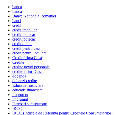
banca
banca
Banca Nationa a Romaniei
banci
credit
credit imobiliar
credit ipotecar
credit ipotecar
credit online
credit pentru casa
credit pentru locuinta
Credit Prima Casa
Credite
credite nevoi personale
credite Prima Casa
dobanda
dobanzi credite
Educatie financiara
educatie financiara
Imprumut
imprumut
Intrebari si raspunsuri
IRCC
IRCC (Indicele de Referinta pentru Creditele Consumatorilor)