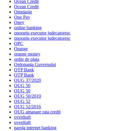
Ocean Credit
Ocean Credit
Omniasig
One Pay
Oney
online banking
onorariu executor judecatoresc
onorariu executor judecatoresc
OPC
Orange
orange money
ordin de plata
Ordonanta Guvernului
OTP Bank
OTP Bank
OUG 37/2020
OUG 50
OUG 50
OUG 50/2010
OUG 52
OUG 52/2016
OUG amanare rata credit
overdraft
overdraft
parola internet banking