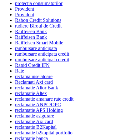
protectia consumatorilor
Provident
Provident
Rabon Credit Solutions
radiere Biroul de Credit
Raiffeisen Bank
Raiffeisen Bank
Raiffeisen Smart Mobile
rambursare anticipata
rambursare anticipata credit
rambursare anticipata credit
Rapid Credit IFN
Rate
reclama inselatoare
Reclamati Axi card
reclamatie Alior Bank
reclamatie Altex
reclamatie amanare rate credit
reclamatie ANPC/OPC
reclamatie APS Holding
reclamatie asigurare
reclamatie Axi card
reclamatie B2Kapital
reclamatie b2kapital portfolio
reclamatie banca