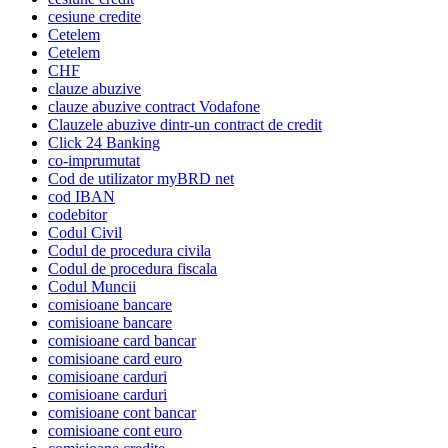
cesiune credite
Cetelem
Cetelem
CHF
clauze abuzive
clauze abuzive contract Vodafone
Clauzele abuzive dintr-un contract de credit
Click 24 Banking
co-imprumutat
Cod de utilizator myBRD net
cod IBAN
codebitor
Codul Civil
Codul de procedura civila
Codul de procedura fiscala
Codul Muncii
comisioane bancare
comisioane bancare
comisioane card bancar
comisioane card euro
comisioane carduri
comisioane carduri
comisioane cont bancar
comisioane cont euro