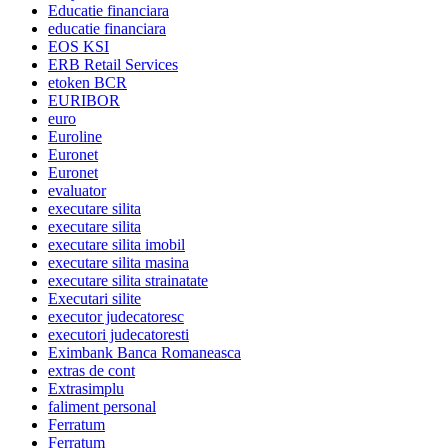
Educatie financiara
educatie financiara
EOS KSI
ERB Retail Services
etoken BCR
EURIBOR
euro
Euroline
Euronet
Euronet
evaluator
executare silita
executare silita
executare silita imobil
executare silita masina
executare silita strainatate
Executari silite
executor judecatoresc
executori judecatoresti
Eximbank Banca Romaneasca
extras de cont
Extrasimplu
faliment personal
Ferratum
Ferratum