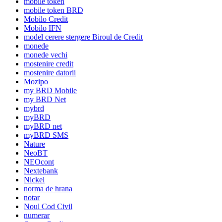
mobile token
mobile token BRD
Mobilo Credit
Mobilo IFN
model cerere stergere Biroul de Credit
monede
monede vechi
mostenire credit
mostenire datorii
Mozipo
my BRD Mobile
my BRD Net
mybrd
myBRD
myBRD net
myBRD SMS
Nature
NeoBT
NEOcont
Nextebank
Nickel
norma de hrana
notar
Noul Cod Civil
numerar