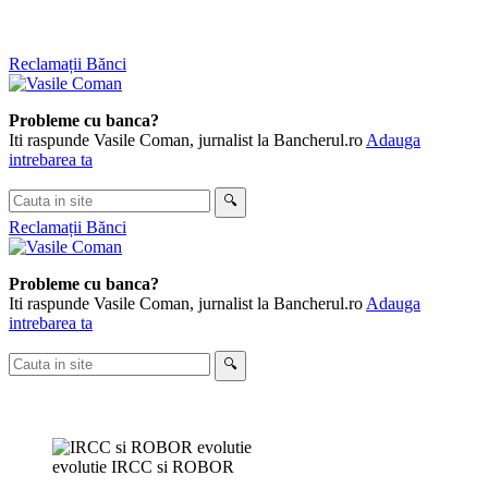
Skip
Reclamații Bănci
to
content
Probleme cu banca?
Iti raspunde Vasile Coman, jurnalist la Bancherul.ro
Adauga
intrebarea ta
Cauta
🔍
in
Reclamații Bănci
site
Probleme cu banca?
Iti raspunde Vasile Coman, jurnalist la Bancherul.ro
Adauga
intrebarea ta
Cauta
🔍
in
site
evolutie IRCC si ROBOR