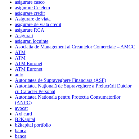
asigurare casco
asigurare Cetelem
asigurare credit
Asigurare de viata
asigurare de viata credit
asigurare RCA
Asigurari
asigurari locuinte
Asociatia de Management al Creantelor Comerciale – AMCC
ATM
ATM
ATM Euronet
ATM Euronet
auto
Autoritatea de Supraveghere Financiara (ASF)
Autoritatea Naţională de Supraveghere a Prelucrării Datelor
cu Caracter Personal
Autoritatea Nationala pentru Protectia Consumatorilor
(ANPC)
avocat
Axi card
B2Kapital
b2kapital portfolio
banca
banca