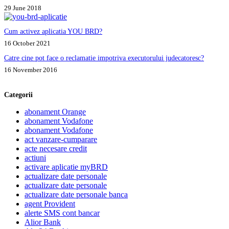
29 June 2018
Cum activez aplicatia YOU BRD?
16 October 2021
Catre cine pot face o reclamatie impotriva executorului judecatoresc?
16 November 2016
Categorii
abonament Orange
abonament Vodafone
abonament Vodafone
act vanzare-cumparare
acte necesare credit
actiuni
activare aplicatie myBRD
actualizare date personale
actualizare date personale
actualizare date personale banca
agent Provident
alerte SMS cont bancar
Alior Bank