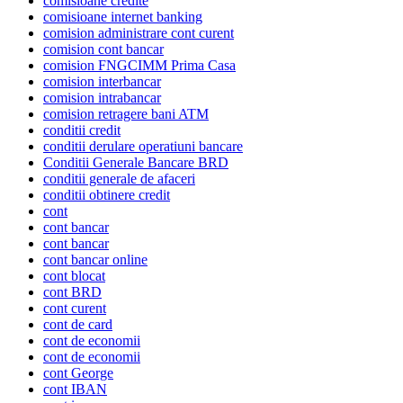
comisioane credite
comisioane internet banking
comision administrare cont curent
comision cont bancar
comision FNGCIMM Prima Casa
comision interbancar
comision intrabancar
comision retragere bani ATM
conditii credit
conditii derulare operatiuni bancare
Conditii Generale Bancare BRD
conditii generale de afaceri
conditii obtinere credit
cont
cont bancar
cont bancar
cont bancar online
cont blocat
cont BRD
cont curent
cont de card
cont de economii
cont de economii
cont George
cont IBAN