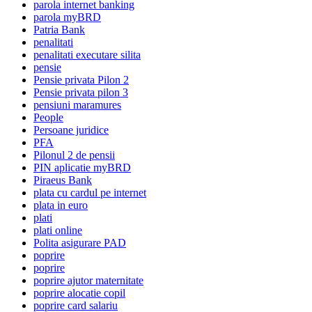
parola internet banking
parola myBRD
Patria Bank
penalitati
penalitati executare silita
pensie
Pensie privata Pilon 2
Pensie privata pilon 3
pensiuni maramures
People
Persoane juridice
PFA
Pilonul 2 de pensii
PIN aplicatie myBRD
Piraeus Bank
plata cu cardul pe internet
plata in euro
plati
plati online
Polita asigurare PAD
poprire
poprire
poprire ajutor maternitate
poprire alocatie copil
poprire card salariu