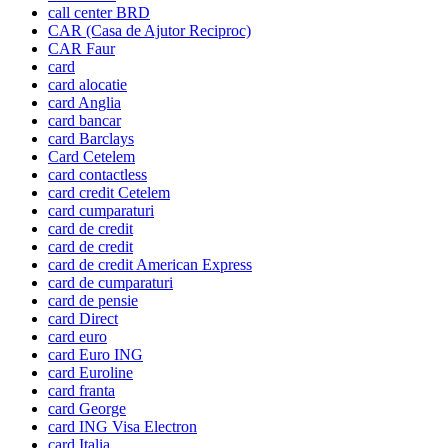
call center BRD
CAR (Casa de Ajutor Reciproc)
CAR Faur
card
card alocatie
card Anglia
card bancar
card Barclays
Card Cetelem
card contactless
card credit Cetelem
card cumparaturi
card de credit
card de credit
card de credit American Express
card de cumparaturi
card de pensie
card Direct
card euro
card Euro ING
card Euroline
card franta
card George
card ING Visa Electron
card Italia