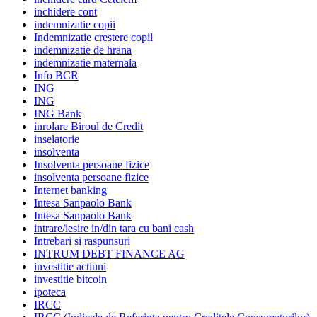
inchidere cont
indemnizatie copii
Indemnizatie crestere copil
indemnizatie de hrana
indemnizatie maternala
Info BCR
ING
ING
ING Bank
inrolare Biroul de Credit
inselatorie
insolventa
Insolventa persoane fizice
insolventa persoane fizice
Internet banking
Intesa Sanpaolo Bank
Intesa Sanpaolo Bank
intrare/iesire in/din tara cu bani cash
Intrebari si raspunsuri
INTRUM DEBT FINANCE AG
investitie actiuni
investitie bitcoin
ipoteca
IRCC