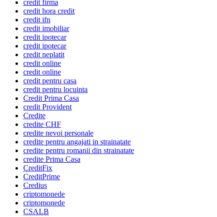
credit firma
credit hora credit
credit ifn
credit imobiliar
credit ipotecar
credit ipotecar
credit neplatit
credit online
credit online
credit pentru casa
credit pentru locuinta
Credit Prima Casa
credit Provident
Credite
credite CHF
credite nevoi personale
credite pentru angajati in strainatate
credite pentru romanii din strainatate
credite Prima Casa
CreditFix
CreditPrime
Credius
criptomonede
criptomonede
CSALB