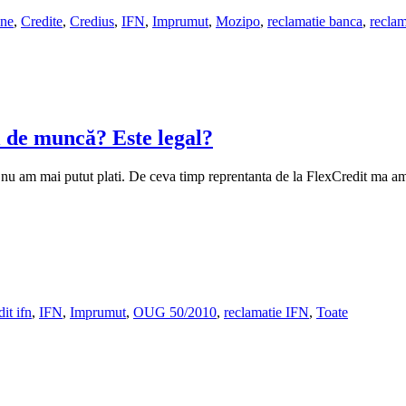
ine
,
Credite
,
Credius
,
IFN
,
Imprumut
,
Mozipo
,
reclamatie banca
,
recla
l de muncă? Este legal?
e nu am mai putut plati. De ceva timp reprentanta de la FlexCredit ma 
dit ifn
,
IFN
,
Imprumut
,
OUG 50/2010
,
reclamatie IFN
,
Toate