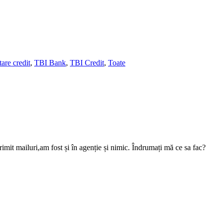
tare credit
,
TBI Bank
,
TBI Credit
,
Toate
trimit mailuri,am fost și în agenție și nimic. Îndrumați mă ce sa fac?