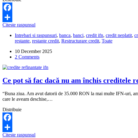
plăti
ratele?
Facebook
Cum
Citeste raspunsul
Share
scap
Intrebari si raspunsuri
,
banca
,
banci
,
credit ifn
,
credit neplatit
,
cr
de
restante
,
restante credit
,
Restructurare credit
,
Toate
dobânzile
mari
10 December 2025
la
2 Comments
creditele
IFN-
urilor?
Ce pot să fac dacă nu am închis creditele r
“Buna ziua. Am avut datorii de 35.000 RON la mai multe IFN-uri, am sol
care le aveam deschise,…
Distribuie
Facebook
Ce
Citeste raspunsul
Share