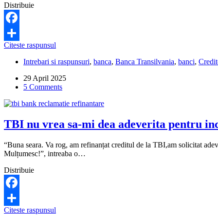
pot
Distribuie
să
fac?
Facebook
TBI
Citeste raspunsul
Share
Bank
Intrebari si raspunsuri
,
banca
,
Banca Transilvania
,
banci
,
Credit
nu-
mi
29 April 2025
dă
5 Comments
adresa
de
reziliere
a
TBI nu vrea sa-mi dea adeverita pentru inc
contractului.
Ce
pot
“Buna seara. Va rog, am refinanțat creditul de la TBI,am solicitat adever
să
Mulțumesc!”, intreaba o…
fac?
Distribuie
Facebook
TBI
Citeste raspunsul
Share