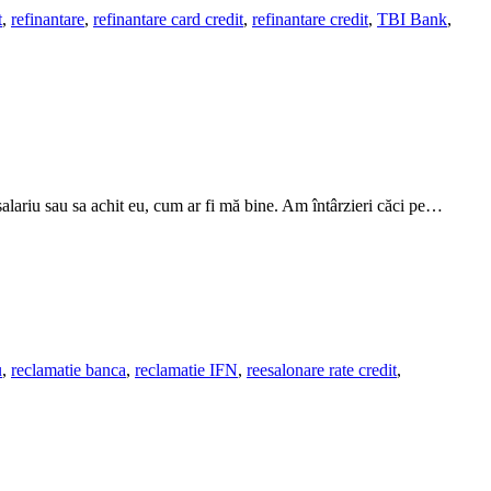
t
,
refinantare
,
refinantare card credit
,
refinantare credit
,
TBI Bank
,
lariu sau sa achit eu, cum ar fi mă bine. Am întârzieri căci pe…
u
,
reclamatie banca
,
reclamatie IFN
,
reesalonare rate credit
,