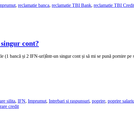
mprumut
,
reclamatie banca
,
reclamatie TBI Bank
,
reclamatie TBI Credi
 singur cont?
1 bancă și 2 IFN-uri)într-un singur cont și să mi se pună pornire pe sa
re silita
,
IFN
,
Imprumut
,
Intrebari si raspunsuri
,
poprire
,
poprire salari
rare credit