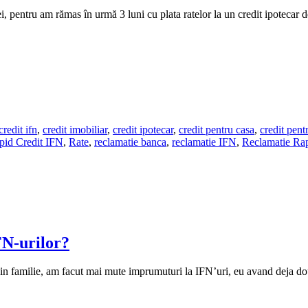
, pentru am rămas în urmă 3 luni cu plata ratelor la un credit ipotecar 
credit ifn
,
credit imobiliar
,
credit ipotecar
,
credit pentru casa
,
credit pent
pid Credit IFN
,
Rate
,
reclamatie banca
,
reclamatie IFN
,
Reclamatie Rap
FN-urilor?
in familie, am facut mai mute imprumuturi la IFN’uri, eu avand deja dou