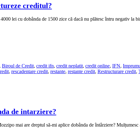
tureze creditul?
 4000 lei cu dobânda de 1500 zice că dacă nu plătesc întru negativ la bir
,
Biroul de Credit
,
credit ifn
,
credit neplatit
,
credit online
,
IFN
,
Imprumu
redit
,
rescadentare credit
,
restante
,
restante credit
,
Restructurare credit
,
da de intarziere?
Mozzipo mai are dreptul să-mi aplice dobânda de întârziere? Mulțumesc 