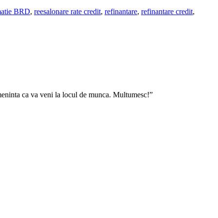
matie BRD
,
reesalonare rate credit
,
refinantare
,
refinantare credit
,
ameninta ca va veni la locul de munca. Multumesc!”