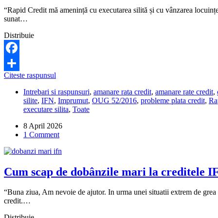
“Rapid Credit mă amenință cu executarea silită și cu vânzarea locuinței
sunat…
Distribuie
Facebook
Este
Citeste raspunsul
Share
legal
Intrebari si raspunsuri
,
amanare rata credit
,
amanare rate credit
,
ca
silite
,
IFN
,
Imprumut
,
OUG 52/2016
,
probleme plata credit
,
Ra
Rapid
executare silita
,
Toate
Credit
să
8 April 2026
mă
1 Comment
execute
silit
și
să-
Cum scap de dobânzile mari la creditele I
mi
vândă
locuința,
“Buna ziua, Am nevoie de ajutor. In urma unei situatii extrem de grea 
dacă
credit.…
nu
pot
Distribuie