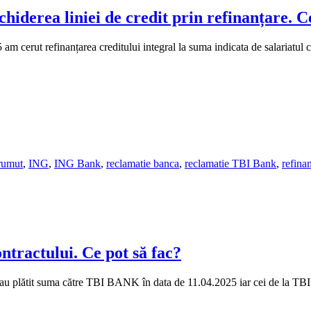
iderea liniei de credit prin refinanțare. Ce
am cerut refinanțarea creditului integral la suma indicata de salariatul 
rumut
,
ING
,
ING Bank
,
reclamatie banca
,
reclamatie TBI Bank
,
refina
ntractului. Ce pot să fac?
au plătit suma către TBI BANK în data de 11.04.2025 iar cei de la TBI nu