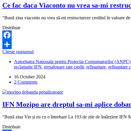
Ce fac daca Viaconto nu vrea sa-mi restruc
cont?
“Bună ziua viaconto nu vrea să-mi restructureze creditul în valoare de
Distribuie
Facebook
Ce
Citeste raspunsul
Share
fac
Autoritatea Nationala pentru Protectia Consumatorilor (ANPC)
daca
reclamatie IFN
,
reesalonare rate credit
,
refinantare
,
refinantare c
Viaconto
nu
16 October 2024
vrea
2 Comments
sa-
mi
restructureze
creditul?
IFN Mozipo are dreptul sa-mi aplice doban
“Bună ziua Vin și eu cu o întrebare La 193 de zile de întârziere IFN 
Distribuie