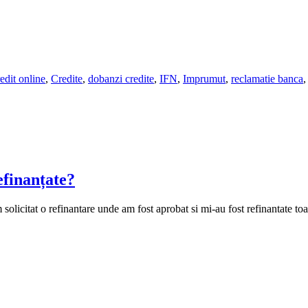
edit online
,
Credite
,
dobanzi credite
,
IFN
,
Imprumut
,
reclamatie banca
efinanțate?
icitat o refinantare unde am fost aprobat si mi-au fost refinantate toate