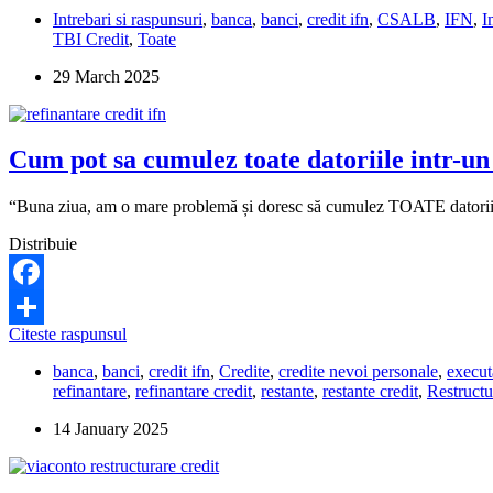
nu
Intrebari si raspunsuri
,
banca
,
banci
,
credit ifn
,
CSALB
,
IFN
,
I
vrea
TBI Credit
,
Toate
sa-
mi
29 March 2025
dea
adeverita
pentru
inchiderea
Cum pot sa cumulez toate datoriile intr-un
contului.
Ce
pot
“Buna ziua, am o mare problemă și doresc să cumulez TOATE datoriile (
sa
fac?
Distribuie
Facebook
Cum
Citeste raspunsul
Share
pot
banca
,
banci
,
credit ifn
,
Credite
,
credite nevoi personale
,
executa
sa
refinantare
,
refinantare credit
,
restante
,
restante credit
,
Restructu
cumulez
toate
14 January 2025
datoriile
intr-
un
singur