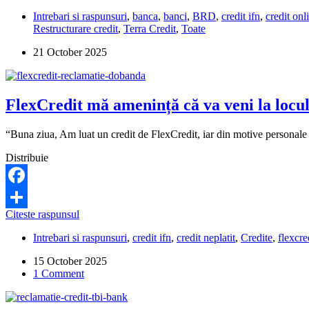
pot
Intrebari si raspunsuri
,
banca
,
banci
,
BRD
,
credit ifn
,
credit onl
să
Restructurare credit
,
Terra Credit
,
Toate
fac
dacă
21 October 2025
nu
am
închis
creditele
FlexCredit mă amenință că va veni la locu
refinanțate?
“Buna ziua, Am luat un credit de FlexCredit, iar din motive personal
Distribuie
Facebook
FlexCredit
Citeste raspunsul
Share
mă
Intrebari si raspunsuri
,
credit ifn
,
credit neplatit
,
Credite
,
flexcre
amenință
că
15 October 2025
va
1 Comment
veni
la
locul