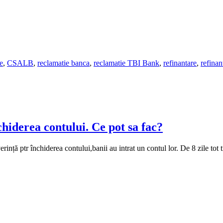
e
,
CSALB
,
reclamatie banca
,
reclamatie TBI Bank
,
refinantare
,
refinan
hiderea contului. Ce pot sa fac?
ință ptr închiderea contului,banii au intrat un contul lor. De 8 zile tot 