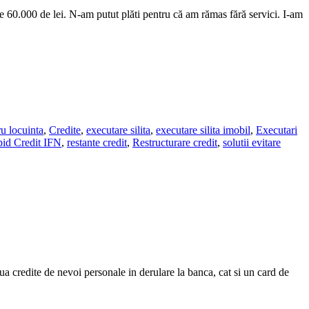
de 60.000 de lei. N-am putut plăti pentru că am rămas fără servici. I-am
ru locuinta
,
Credite
,
executare silita
,
executare silita imobil
,
Executari
id Credit IFN
,
restante credit
,
Restructurare credit
,
solutii evitare
a credite de nevoi personale in derulare la banca, cat si un card de