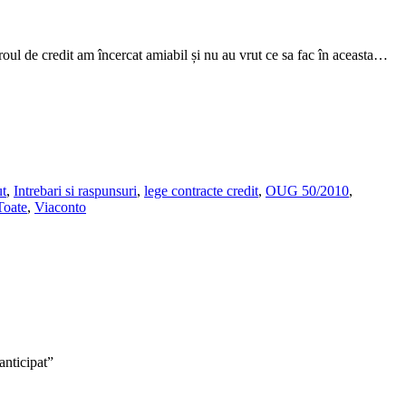
oul de credit am încercat amiabil și nu au vrut ce sa fac în aceasta…
t
,
Intrebari si raspunsuri
,
lege contracte credit
,
OUG 50/2010
,
Toate
,
Viaconto
anticipat”