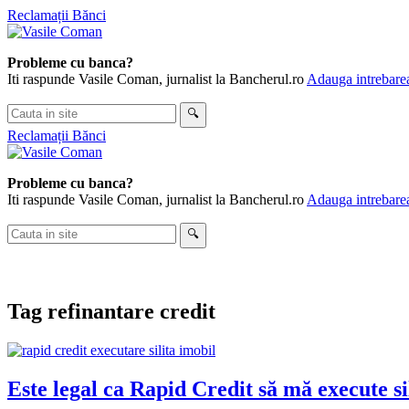
Skip
Reclamații Bănci
to
content
Probleme cu banca?
Iti raspunde Vasile Coman, jurnalist la Bancherul.ro
Adauga intrebarea
Cauta
🔍
in
Reclamații Bănci
site
Probleme cu banca?
Iti raspunde Vasile Coman, jurnalist la Bancherul.ro
Adauga intrebarea
Cauta
🔍
in
site
Tag
refinantare credit
Este legal ca Rapid Credit să mă execute sil