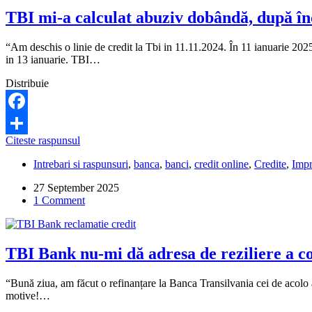
de
TBI mi-a calculat abuziv dobândă, după înch
muncă?
Este
legal?
“Am deschis o linie de credit la Tbi in 11.11.2024. În 11 ianuarie 2025 
in 13 ianuarie. TBI…
Distribuie
Facebook
TBI
Citeste raspunsul
Share
mi-
Intrebari si raspunsuri
,
banca
,
banci
,
credit online
,
Credite
,
Imp
a
calculat
27 September 2025
abuziv
1 Comment
dobândă,
după
închiderea
liniei
TBI Bank nu-mi dă adresa de reziliere a co
de
credit
prin
“Bună ziua, am făcut o refinanțare la Banca Transilvania cei de acolo 
refinanțare.
motive!…
Ce