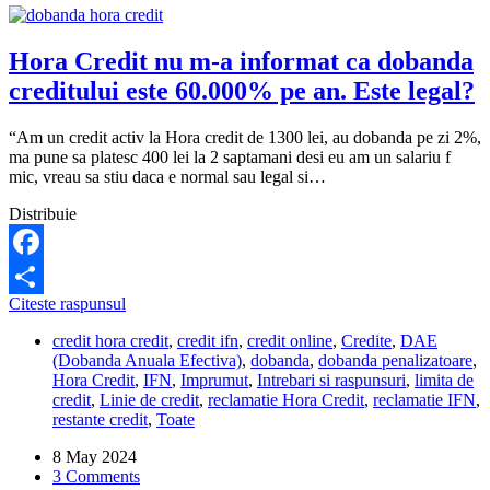
Hora Credit nu m-a informat ca dobanda
creditului este 60.000% pe an. Este legal?
“Am un credit activ la Hora credit de 1300 lei, au dobanda pe zi 2%,
ma pune sa platesc 400 lei la 2 saptamani desi eu am un salariu f
mic, vreau sa stiu daca e normal sau legal si…
Distribuie
Facebook
Hora
Citeste raspunsul
Share
Credit
credit hora credit
,
credit ifn
,
credit online
,
Credite
,
DAE
nu
(Dobanda Anuala Efectiva)
,
dobanda
,
dobanda penalizatoare
,
m-
Hora Credit
,
IFN
,
Imprumut
,
Intrebari si raspunsuri
,
limita de
a
credit
,
Linie de credit
,
reclamatie Hora Credit
,
reclamatie IFN
,
informat
restante credit
,
Toate
ca
dobanda
8 May 2024
creditului
3 Comments
este