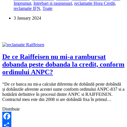
Imprumut
,
Intrebari si raspunsuri
,
reclamatie Hora Credit
,
Credit
reclamatie IFN
,
Toate
trebuie
platita
3 January 2024
din
ziua
semnarii
contractului
sau
de
cand
au
De ce Raiffeisen nu mi-a rambursat
intrat
dobanda peste dobanda la credit, conform
banii
in
ordinului ANPC?
cont?
“De ce banca nu mi-a calculat diferenta de dobândă peste dobândă
și dobânzile aferente acestei sume conform ordinului ANPC-837 si a
hotărârii definitive în procesul dintre ANPC si RAIFFEISEN.
Contractul meu este din 2008 si are dobândă fixa în primul…
Distribuie
Facebook