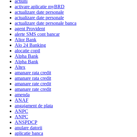
actiuni
activare aplicatie myBRD
actualizare date personale
actualizare date personale
actualizare date personale banca
agent Provident
alerte SMS cont bancar
Alior Bank
Alo 24 Banking
alocatie copil
Alpha Bank
Alpha Bank
Altex
amanare rata credit
amanare rata credit
amanare rate credit
amanare rate credit
amenda
ANAF
angajament de plata
ANPC
ANPC
ANSPDCP
anulare datorii
aplicatie banca