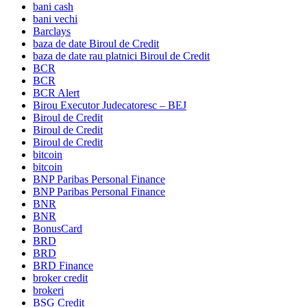
bani cash
bani vechi
Barclays
baza de date Biroul de Credit
baza de date rau platnici Biroul de Credit
BCR
BCR
BCR Alert
Birou Executor Judecatoresc – BEJ
Biroul de Credit
Biroul de Credit
Biroul de Credit
bitcoin
bitcoin
BNP Paribas Personal Finance
BNP Paribas Personal Finance
BNR
BNR
BonusCard
BRD
BRD
BRD Finance
broker credit
brokeri
BSG Credit