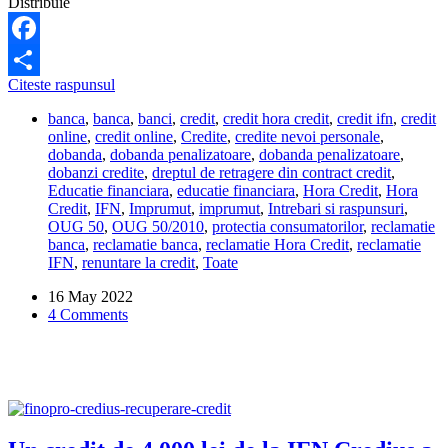
Distribuie
Facebook
Hora
Citeste raspunsul
Share
Credit
banca
,
banca
,
banci
,
credit
,
credit hora credit
,
credit ifn
,
credit
nu
online
,
credit online
,
Credite
,
credite nevoi personale
,
vrea
dobanda
,
dobanda penalizatoare
,
dobanda penalizatoare
,
sa-
dobanzi credite
,
dreptul de retragere din contract credit
,
mi
Educatie financiara
,
educatie financiara
,
Hora Credit
,
Hora
inchida
Credit
,
IFN
,
Imprumut
,
imprumut
,
Intrebari si raspunsuri
,
linia
OUG 50
,
OUG 50/2010
,
protectia consumatorilor
,
reclamatie
de
banca
,
reclamatie banca
,
reclamatie Hora Credit
,
reclamatie
credit,
IFN
,
renuntare la credit
,
Toate
daca
nu
16 May 2022
platesc
4 Comments
dobanda.
E
legal?