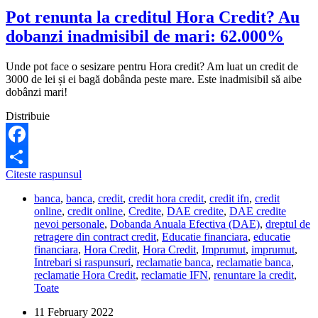
Pot renunta la creditul Hora Credit? Au
dobanzi inadmisibil de mari: 62.000%
Unde pot face o sesizare pentru Hora credit? Am luat un credit de
3000 de lei și ei bagă dobânda peste mare. Este inadmisibil să aibe
dobânzi mari!
Distribuie
Facebook
Pot
Citeste raspunsul
Share
renunta
banca
,
banca
,
credit
,
credit hora credit
,
credit ifn
,
credit
la
online
,
credit online
,
Credite
,
DAE credite
,
DAE credite
creditul
nevoi personale
,
Dobanda Anuala Efectiva (DAE)
,
dreptul de
Hora
retragere din contract credit
,
Educatie financiara
,
educatie
Credit?
financiara
,
Hora Credit
,
Hora Credit
,
Imprumut
,
imprumut
,
Au
Intrebari si raspunsuri
,
reclamatie banca
,
reclamatie banca
,
dobanzi
reclamatie Hora Credit
,
reclamatie IFN
,
renuntare la credit
,
inadmisibil
Toate
de
mari:
11 February 2022
62.000%