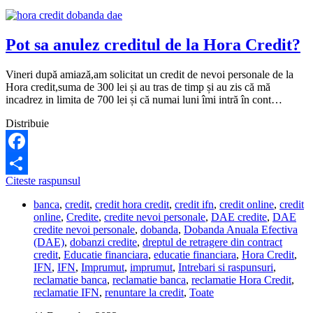
folositi.
Ce
pot
sa
Pot sa anulez creditul de la Hora Credit?
fac?
Vineri după amiază,am solicitat un credit de nevoi personale de la
Hora credit,suma de 300 lei și au tras de timp și au zis că mă
incadrez in limita de 700 lei și că numai luni îmi intră în cont…
Distribuie
Facebook
Pot
Citeste raspunsul
Share
sa
banca
,
credit
,
credit hora credit
,
credit ifn
,
credit online
,
credit
anulez
online
,
Credite
,
credite nevoi personale
,
DAE credite
,
DAE
creditul
credite nevoi personale
,
dobanda
,
Dobanda Anuala Efectiva
de
(DAE)
,
dobanzi credite
,
dreptul de retragere din contract
la
credit
,
Educatie financiara
,
educatie financiara
,
Hora Credit
,
Hora
IFN
,
IFN
,
Imprumut
,
imprumut
,
Intrebari si raspunsuri
,
Credit?
reclamatie banca
,
reclamatie banca
,
reclamatie Hora Credit
,
reclamatie IFN
,
renuntare la credit
,
Toate