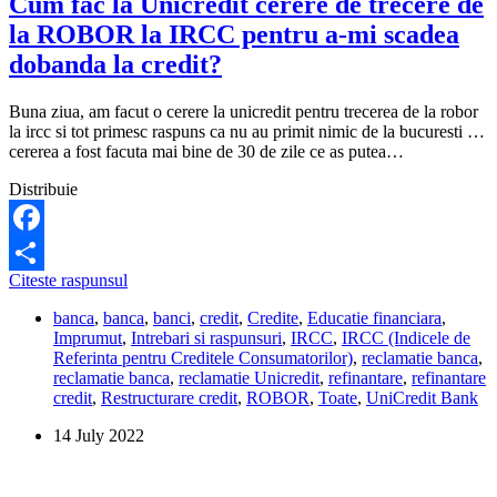
Cum fac la Unicredit cerere de trecere de
la ROBOR la IRCC pentru a-mi scadea
dobanda la credit?
Buna ziua, am facut o cerere la unicredit pentru trecerea de la robor
la ircc si tot primesc raspuns ca nu au primit nimic de la bucuresti …
cererea a fost facuta mai bine de 30 de zile ce as putea…
Distribuie
Facebook
Cum
Citeste raspunsul
Share
fac
banca
,
banca
,
banci
,
credit
,
Credite
,
Educatie financiara
,
la
Imprumut
,
Intrebari si raspunsuri
,
IRCC
,
IRCC (Indicele de
Unicredit
Referinta pentru Creditele Consumatorilor)
,
reclamatie banca
,
cerere
reclamatie banca
,
reclamatie Unicredit
,
refinantare
,
refinantare
de
credit
,
Restructurare credit
,
ROBOR
,
Toate
,
UniCredit Bank
trecere
de
14 July 2022
la
ROBOR
la