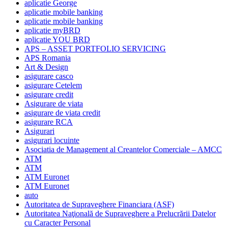
aplicatie George
aplicatie mobile banking
aplicatie mobile banking
aplicatie myBRD
aplicatie YOU BRD
APS – ASSET PORTFOLIO SERVICING
APS Romania
Art & Design
asigurare casco
asigurare Cetelem
asigurare credit
Asigurare de viata
asigurare de viata credit
asigurare RCA
Asigurari
asigurari locuinte
Asociatia de Management al Creantelor Comerciale – AMCC
ATM
ATM
ATM Euronet
ATM Euronet
auto
Autoritatea de Supraveghere Financiara (ASF)
Autoritatea Naţională de Supraveghere a Prelucrării Datelor
cu Caracter Personal