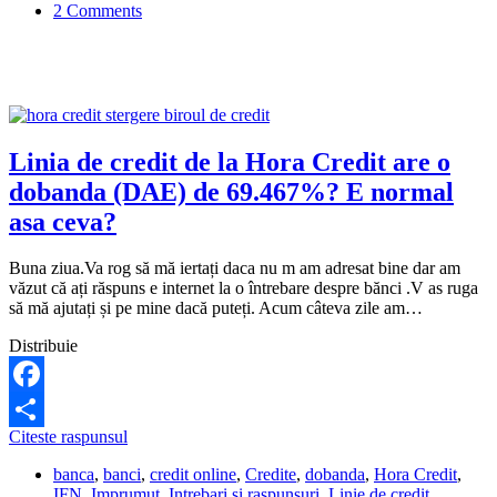
2 Comments
Linia de credit de la Hora Credit are o
dobanda (DAE) de 69.467%? E normal
asa ceva?
Buna ziua.Va rog să mă iertați daca nu m am adresat bine dar am
văzut că ați răspuns e internet la o întrebare despre bănci .V as ruga
să mă ajutați și pe mine dacă puteți. Acum câteva zile am…
Distribuie
Facebook
Linia
Citeste raspunsul
Share
de
banca
,
banci
,
credit online
,
Credite
,
dobanda
,
Hora Credit
,
credit
IFN
,
Imprumut
,
Intrebari si raspunsuri
,
Linie de credit
,
de