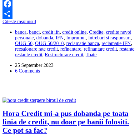
Facebook
Un
Citeste raspunsul
Share
IFN
banca
,
banci
,
credit ifn
,
credit online
,
Credite
,
credite nevoi
are
personale
,
dobanda
,
IFN
,
Imprumut
,
Intrebari si raspunsuri
,
dreptul
OUG 50
,
OUG 50/2010
,
reclamatie banca
,
reclamatie IFN
,
sa
reesalonare rate credit
,
refinantare
,
refinantare credit
,
restante
,
puna
restante credit
,
Restructurare credit
,
Toate
o
dobanda
25 September 2023
de
6 Comments
160%?
Hora Credit mi-a pus dobanda pe toata
linia de credit, nu doar pe banii folositi.
Ce pot sa fac?