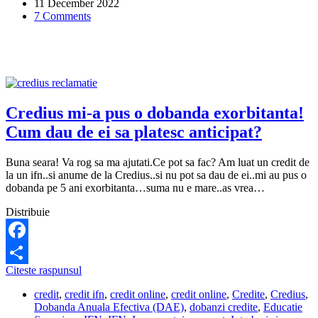
11 December 2022
7 Comments
Credius mi-a pus o dobanda exorbitanta!
Cum dau de ei sa platesc anticipat?
Buna seara! Va rog sa ma ajutati.Ce pot sa fac? Am luat un credit de
la un ifn..si anume de la Credius..si nu pot sa dau de ei..mi au pus o
dobanda pe 5 ani exorbitanta…suma nu e mare..as vrea…
Distribuie
Facebook
Credius
Citeste raspunsul
Share
mi-
credit
,
credit ifn
,
credit online
,
credit online
,
Credite
,
Credius
,
a
Dobanda Anuala Efectiva (DAE)
,
dobanzi credite
,
Educatie
pus