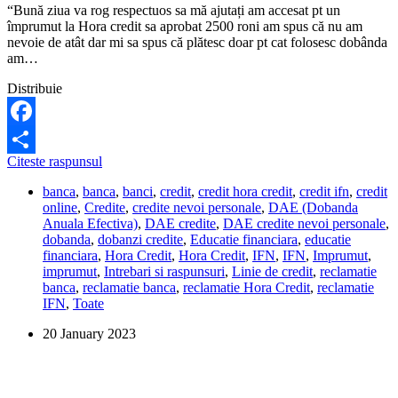
“Bună ziua va rog respectuos sa mă ajutați am accesat pt un
împrumut la Hora credit sa aprobat 2500 roni am spus că nu am
nevoie de atât dar mi sa spus că plătesc doar pt cat folosesc dobânda
am…
Distribuie
Facebook
Hora
Citeste raspunsul
Share
Credit
banca
,
banca
,
banci
,
credit
,
credit hora credit
,
credit ifn
,
credit
mi-
online
,
Credite
,
credite nevoi personale
,
DAE (Dobanda
a
Anuala Efectiva)
,
DAE credite
,
DAE credite nevoi personale
,
pus
dobanda
,
dobanzi credite
,
Educatie financiara
,
educatie
dobanda
financiara
,
Hora Credit
,
Hora Credit
,
IFN
,
IFN
,
Imprumut
,
pe
imprumut
,
Intrebari si raspunsuri
,
Linie de credit
,
reclamatie
toata
banca
,
reclamatie banca
,
reclamatie Hora Credit
,
reclamatie
linia
IFN
,
Toate
de
credit,
20 January 2023
nu
doar
pe
banii