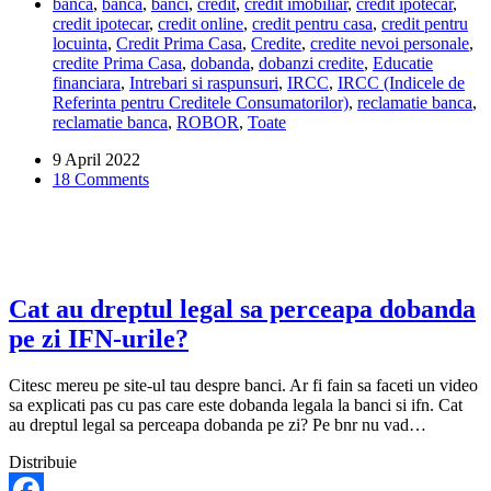
banca
,
banca
,
banci
,
credit
,
credit imobiliar
,
credit ipotecar
,
schimba
credit ipotecar
,
credit online
,
credit pentru casa
,
credit pentru
dobanda
locuinta
,
Credit Prima Casa
,
Credite
,
credite nevoi personale
,
ROBOR
credite Prima Casa
,
dobanda
,
dobanzi credite
,
Educatie
cu
financiara
,
Intrebari si raspunsuri
,
IRCC
,
IRCC (Indicele de
IRCC,
Referinta pentru Creditele Consumatorilor)
,
reclamatie banca
,
la
reclamatie banca
,
ROBOR
,
Toate
creditele
Prima
9 April 2022
Casa?
18 Comments
Cat au dreptul legal sa perceapa dobanda
pe zi IFN-urile?
Citesc mereu pe site-ul tau despre banci. Ar fi fain sa faceti un video
sa explicati pas cu pas care este dobanda legala la banci si ifn. Cat
au dreptul legal sa perceapa dobanda pe zi? Pe bnr nu vad…
Distribuie