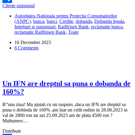
De
Citeste raspunsul
Share
ce
Autoritatea Nationala pentru Protectia Consumatorilor
Raiffeisen
(ANPC)
,
banca
,
banci
,
Credite
,
dobanda
,
Dobanda legala
,
nu
Intrebari si raspunsuri
,
Raiffeisen Bank
,
reclamatie banca
,
mi-
reclamatie Raiffeisen Bank
,
Toate
a
rambursat
16 December 2023
dobanda
6 Comments
peste
dobanda
la
credit,
conform
ordinului
ANPC?
Un IFN are dreptul sa puna o dobanda de
160%?
B”una ziua! Ma ajutati cu un raspuns ,daca un IFN are dreptul sa
puna o dobinda de 160% ,am luat un crdit online in 28.08.2023 in
val de 2800 ron iar azi 25.09.2023 am de plata 4500 ron ?
Multumesc…
Distribuie