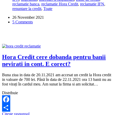
reclamatie banca
,
reclamatie Hora Credit
,
reclamatie IFN
,
la
renuntare la credit
,
Toate
Hora
Credit
26 November 2021
are
5 Comments
o
dobanda
(DAE)
de
69.467%?
E
normal
asa
Hora Credit cere dobanda pentru banii
ceva?
nevirati in cont. E corect?
Buna ziua in data de 20.11.2021 am accesat un credit la Hora credit
in valoare de 700 lei. Până în data de 22.11.2021 ora 13 banii nu au
fost virați în cardul meu. Am sunat la firma si am solicitat…
Distribuie
Facebook
Hora
Citeste raspunsul