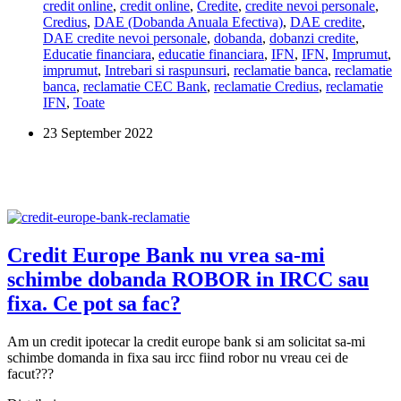
credit online
,
credit online
,
Credite
,
credite nevoi personale
,
la
Credius
,
DAE (Dobanda Anuala Efectiva)
,
DAE credite
,
un
DAE credite nevoi personale
,
dobanda
,
dobanzi credite
,
credit
Educatie financiara
,
educatie financiara
,
IFN
,
IFN
,
Imprumut
,
Credius?
imprumut
,
Intrebari si raspunsuri
,
reclamatie banca
,
reclamatie
banca
,
reclamatie CEC Bank
,
reclamatie Credius
,
reclamatie
IFN
,
Toate
23 September 2022
Credit Europe Bank nu vrea sa-mi
schimbe dobanda ROBOR in IRCC sau
fixa. Ce pot sa fac?
Am un credit ipotecar la credit europe bank si am solicitat sa-mi
schimbe domanda in fixa sau ircc fiind robor nu vreau cei de
facut???