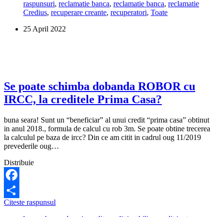
raspunsuri
,
reclamatie banca
,
reclamatie banca
,
reclamatie
a
Credius
,
recuperare creante
,
recuperatori
,
Toate
fost
preluat
25 April 2022
de
alt
IFN,
Finopro,
care
mi-
a
Se poate schimba dobanda ROBOR cu
pus
IRCC, la creditele Prima Casa?
dobanda
de
32.000
buna seara! Sunt un “beneficiar” al unui credit “prima casa” obtinut
de
in anul 2018., formula de calcul cu rob 3m. Se poate obtine trecerea
lei!
la calculul pe baza de ircc? Din ce am citit in cadrul oug 11/2019
E
prevederile oug…
legal?
Ce
Distribuie
pot
sa
fac?
Facebook
Se
Citeste raspunsul
Share
poate