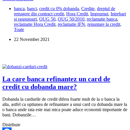
Share
Credit
banca
,
banci
,
credit cu 0% dobanda
,
Credite
,
dreptul de
cere
retragere din contract credit
,
Hora Credit
,
Imprumut
,
Intrebari
dobanda
si raspunsuri
,
OUG 50
,
OUG 50/2010
,
reclamatie banca
,
pentru
reclamatie Hora Credit
,
reclamatie IFN
,
renuntare la credit
,
banii
Toate
nevirati
in
22 November 2021
cont.
E
corect?
La care banca refinantez un card de
credit cu dobanda mare?
Dobanda la cardurile de credit difera foarte mult de la o banca la
alta, astfel ca optiunea de refinantare a unui card cu dobanda mare la
o banca unde rata este mai mica poate aduce economii importante de
bani. Dobanzile…
Distribuie