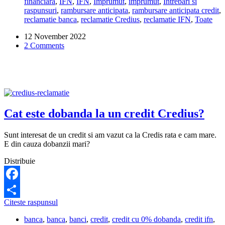
financiara
,
IFN
,
IFN
,
Imprumut
,
imprumut
,
Intrebari si
o
raspunsuri
,
rambursare anticipata
,
rambursare anticipata credit
,
dobanda
reclamatie banca
,
reclamatie Credius
,
reclamatie IFN
,
Toate
exorbitanta!
Cum
12 November 2022
dau
2 Comments
de
ei
sa
platesc
anticipat?
Cat este dobanda la un credit Credius?
Sunt interesat de un credit si am vazut ca la Credis rata e cam mare.
E din cauza dobanzii mari?
Distribuie
Facebook
Cat
Citeste raspunsul
Share
este
banca
,
banca
,
banci
,
credit
,
credit cu 0% dobanda
,
credit ifn
,
dobanda