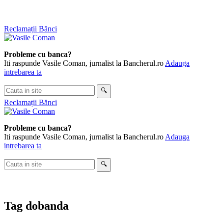
Skip
Reclamații Bănci
to
content
Probleme cu banca?
Iti raspunde Vasile Coman, jurnalist la Bancherul.ro
Adauga
intrebarea ta
Cauta
🔍
in
Reclamații Bănci
site
Probleme cu banca?
Iti raspunde Vasile Coman, jurnalist la Bancherul.ro
Adauga
intrebarea ta
Cauta
🔍
in
site
Tag
dobanda