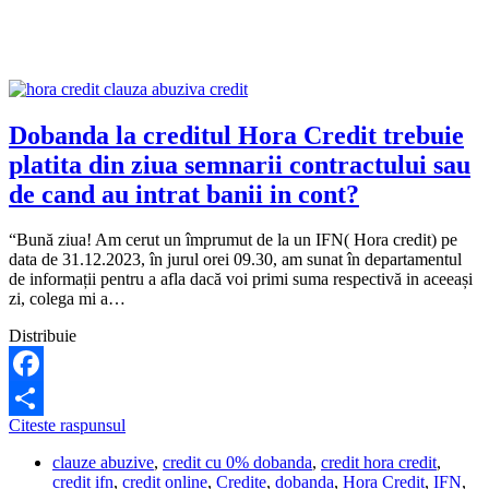
60.000%
pe
an.
Este
legal?
Dobanda la creditul Hora Credit trebuie
platita din ziua semnarii contractului sau
de cand au intrat banii in cont?
“Bună ziua! Am cerut un împrumut de la un IFN( Hora credit) pe
data de 31.12.2023, în jurul orei 09.30, am sunat în departamentul
de informații pentru a afla dacă voi primi suma respectivă in aceeași
zi, colega mi a…
Distribuie
Facebook
Dobanda
Citeste raspunsul
Share
la
clauze abuzive
,
credit cu 0% dobanda
,
credit hora credit
,
creditul
credit ifn
,
credit online
,
Credite
,
dobanda
,
Hora Credit
,
IFN
,
Hora