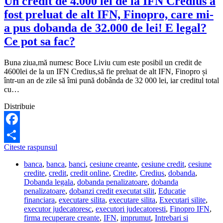
Un credit de 4.000 lei de la IFN Credius a
fost preluat de alt IFN, Finopro, care mi-
a pus dobanda de 32.000 de lei! E legal?
Ce pot sa fac?
Buna ziua,mă numesc Boce Liviu cum este posibil un credit de
4600lei de la un IFN Credius,să fie preluat de alt IFN, Finopro și
într-un an de zile să îmi pună dobânda de 32 000 lei, iar creditul total
cu…
Distribuie
Facebook
Un
Citeste raspunsul
Share
credit
banca
,
banca
,
banci
,
cesiune creante
,
cesiune credit
,
cesiune
de
credite
,
credit
,
credit online
,
Credite
,
Credius
,
dobanda
,
4.000
Dobanda legala
,
dobanda penalizatoare
,
dobanda
lei
penalizatoare
,
dobanzi credit executat silit
,
Educatie
de
financiara
,
executare silita
,
executare silita
,
Executari silite
,
la
executor judecatoresc
,
executori judecatoresti
,
Finopro IFN
,
IFN
firma recuperare creante
,
IFN
,
imprumut
,
Intrebari si
Credius