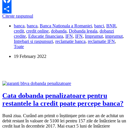
Facebook
Cat
Citeste raspunsul
Share
au
banca
,
banca
,
Banca Nationala a Romaniei
,
banci
,
BNR
,
dreptul
credit
,
credit online
,
dobanda
,
Dobanda legala
,
dobanzi
legal
credite
,
Educatie financiara
,
IFN
,
IFN
,
Imprumut
,
imprumut
,
sa
Intrebari si raspunsuri
,
reclamatie banca
,
reclamatie IFN
,
perceapa
Toate
dobanda
pe
19 February 2022
zi
IFN-
urile?
Cata dobanda penalizatoare pentru
restantele la credit poate percepe banca?
Bună ziua. Curând am primit o înștiințare prin care an de achitat un
debit restant în valoare de 5100 lei pentru 157 zile de întârziere la un
credit luat în decembrie 2017. Mai exact 5 luni de întârziere