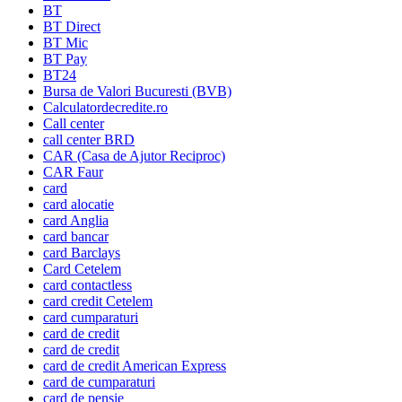
BT
BT Direct
BT Mic
BT Pay
BT24
Bursa de Valori Bucuresti (BVB)
Calculatordecredite.ro
Call center
call center BRD
CAR (Casa de Ajutor Reciproc)
CAR Faur
card
card alocatie
card Anglia
card bancar
card Barclays
Card Cetelem
card contactless
card credit Cetelem
card cumparaturi
card de credit
card de credit
card de credit American Express
card de cumparaturi
card de pensie