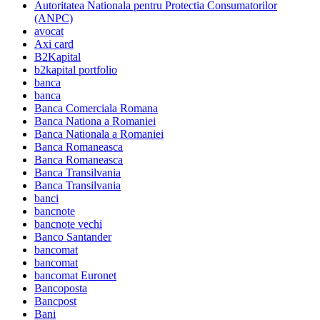
Autoritatea Nationala pentru Protectia Consumatorilor
(ANPC)
avocat
Axi card
B2Kapital
b2kapital portfolio
banca
banca
Banca Comerciala Romana
Banca Nationa a Romaniei
Banca Nationala a Romaniei
Banca Romaneasca
Banca Romaneasca
Banca Transilvania
Banca Transilvania
banci
bancnote
bancnote vechi
Banco Santander
bancomat
bancomat
bancomat Euronet
Bancoposta
Bancpost
Bani