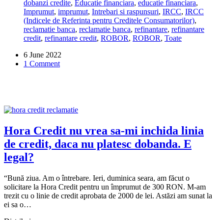
dobanzi credite
,
Educatie financiara
,
educatie financiara
,
cu
Imprumut
,
imprumut
,
Intrebari si raspunsuri
,
IRCC
,
IRCC
IRCC
(Indicele de Referinta pentru Creditele Consumatorilor)
,
sau
reclamatie banca
,
reclamatie banca
,
refinantare
,
refinantare
refinantarea
credit
,
refinantare credit
,
ROBOR
,
ROBOR
,
Toate
creditului
cu
6 June 2022
dobanda
1 Comment
fixa?
Hora Credit nu vrea sa-mi inchida linia
de credit, daca nu platesc dobanda. E
legal?
“Bună ziua. Am o întrebare. Ieri, duminica seara, am făcut o
solicitare la Hora Credit pentru un împrumut de 300 RON. M-am
trezit cu o linie de credit aprobata de 2000 de lei. Astăzi am sunat la
ei sa o…