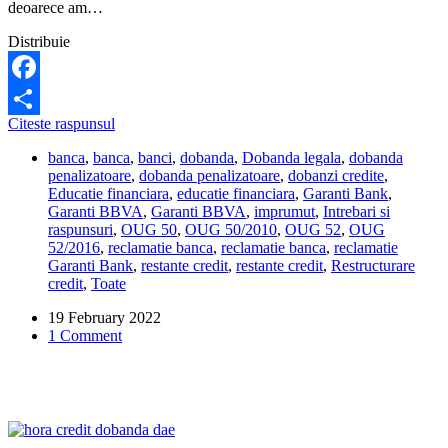
deoarece am…
Distribuie
Facebook
Cata
Citeste raspunsul
Share
dobanda
banca
,
banca
,
banci
,
dobanda
,
Dobanda legala
,
dobanda
penalizatoare
penalizatoare
,
dobanda penalizatoare
,
dobanzi credite
,
pentru
Educatie financiara
,
educatie financiara
,
Garanti Bank
,
restantele
Garanti BBVA
,
Garanti BBVA
,
imprumut
,
Intrebari si
la
raspunsuri
,
OUG 50
,
OUG 50/2010
,
OUG 52
,
OUG
credit
52/2016
,
reclamatie banca
,
reclamatie banca
,
reclamatie
poate
Garanti Bank
,
restante credit
,
restante credit
,
Restructurare
percepe
credit
,
Toate
banca?
19 February 2022
1 Comment