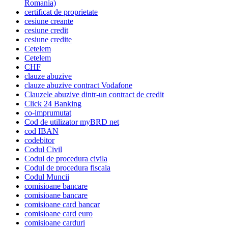
Romania)
certificat de proprietate
cesiune creante
cesiune credit
cesiune credite
Cetelem
Cetelem
CHF
clauze abuzive
clauze abuzive contract Vodafone
Clauzele abuzive dintr-un contract de credit
Click 24 Banking
co-imprumutat
Cod de utilizator myBRD net
cod IBAN
codebitor
Codul Civil
Codul de procedura civila
Codul de procedura fiscala
Codul Muncii
comisioane bancare
comisioane bancare
comisioane card bancar
comisioane card euro
comisioane carduri