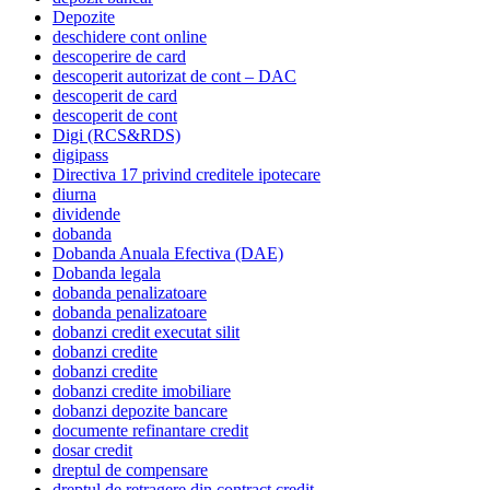
Depozite
deschidere cont online
descoperire de card
descoperit autorizat de cont – DAC
descoperit de card
descoperit de cont
Digi (RCS&RDS)
digipass
Directiva 17 privind creditele ipotecare
diurna
dividende
dobanda
Dobanda Anuala Efectiva (DAE)
Dobanda legala
dobanda penalizatoare
dobanda penalizatoare
dobanzi credit executat silit
dobanzi credite
dobanzi credite
dobanzi credite imobiliare
dobanzi depozite bancare
documente refinantare credit
dosar credit
dreptul de compensare
dreptul de retragere din contract credit