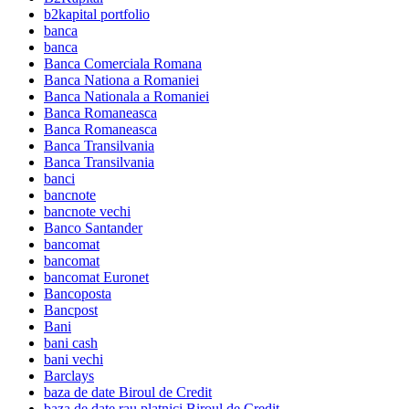
b2kapital portfolio
banca
banca
Banca Comerciala Romana
Banca Nationa a Romaniei
Banca Nationala a Romaniei
Banca Romaneasca
Banca Romaneasca
Banca Transilvania
Banca Transilvania
banci
bancnote
bancnote vechi
Banco Santander
bancomat
bancomat
bancomat Euronet
Bancoposta
Bancpost
Bani
bani cash
bani vechi
Barclays
baza de date Biroul de Credit
baza de date rau platnici Biroul de Credit