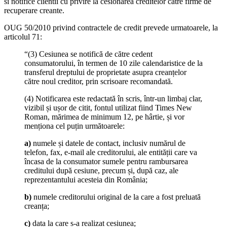
si notifice clientii cu privire la cesionarea creditelor catre firme de
recuperare creante.
OUG 50/2010 privind contractele de credit prevede urmatoarele, la
articolul 71:
“(3) Cesiunea se notifică de către cedent
consumatorului, în termen de 10 zile calendaristice de la
transferul dreptului de proprietate asupra creanțelor
către noul creditor, prin scrisoare recomandată.
(4) Notificarea este redactată în scris, într-un limbaj clar,
vizibil și ușor de citit, fontul utilizat fiind Times New
Roman, mărimea de minimum 12, pe hârtie, și vor
menționa cel puțin următoarele:
a)
numele și datele de contact, inclusiv numărul de
telefon, fax, e-mail ale creditorului, ale entității care va
încasa de la consumator sumele pentru rambursarea
creditului după cesiune, precum și, după caz, ale
reprezentantului acesteia din România;
b)
numele creditorului original de la care a fost preluată
creanța;
c)
data la care s-a realizat cesiunea;