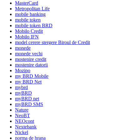
MasterCard
Metropolitan Life
mobile banking
mobile token
mobile token BRD
Mobilo Credit
Mobilo IFN
model cerere stergere Biroul de Credit
monede
monede vechi
mostenire credit
mostenire datorii
Mozipo
my BRD Mobile
my BRD Net
mybrd
myBRD
myBRD net
myBRD SMS
Nature
NeoBT
NEOcont
Nextebank
Nickel
norma de hrana