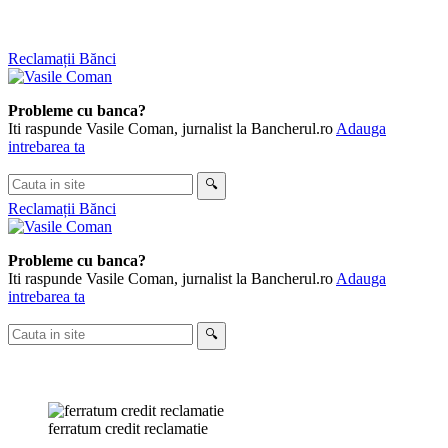
Skip
Reclamații Bănci
to
content
Probleme cu banca?
Iti raspunde Vasile Coman, jurnalist la Bancherul.ro
Adauga
intrebarea ta
Cauta
🔍
in
Reclamații Bănci
site
Probleme cu banca?
Iti raspunde Vasile Coman, jurnalist la Bancherul.ro
Adauga
intrebarea ta
Cauta
🔍
in
site
ferratum credit reclamatie