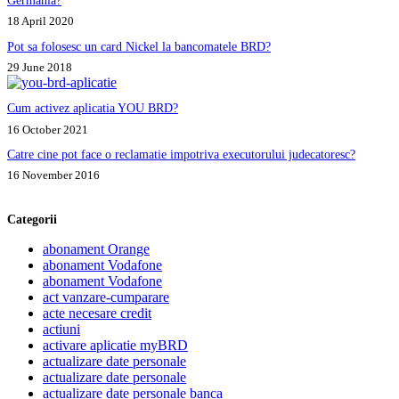
Germania?
18 April 2020
Pot sa folosesc un card Nickel la bancomatele BRD?
29 June 2018
Cum activez aplicatia YOU BRD?
16 October 2021
Catre cine pot face o reclamatie impotriva executorului judecatoresc?
16 November 2016
Categorii
abonament Orange
abonament Vodafone
abonament Vodafone
act vanzare-cumparare
acte necesare credit
actiuni
activare aplicatie myBRD
actualizare date personale
actualizare date personale
actualizare date personale banca