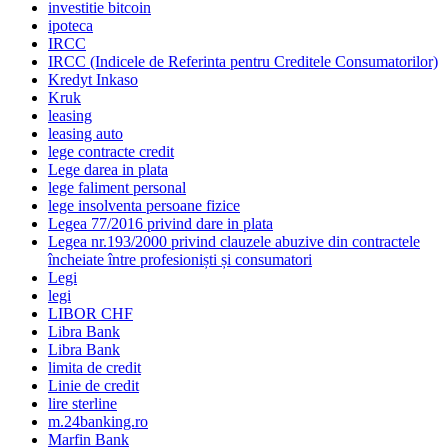
investitie bitcoin
ipoteca
IRCC
IRCC (Indicele de Referinta pentru Creditele Consumatorilor)
Kredyt Inkaso
Kruk
leasing
leasing auto
lege contracte credit
Lege darea in plata
lege faliment personal
lege insolventa persoane fizice
Legea 77/2016 privind dare in plata
Legea nr.193/2000 privind clauzele abuzive din contractele
încheiate între profesioniști și consumatori
Legi
legi
LIBOR CHF
Libra Bank
Libra Bank
limita de credit
Linie de credit
lire sterline
m.24banking.ro
Marfin Bank