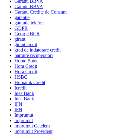
Garanti BBVA
Garanti BBVA
Garanti Credite de Consum
garantie
garantie telefon
GDPR
George BCR
girant
girant credit
grad de indatorare credit
hartuire recuperatori
Home Bank
Hora Credit
Hora Credit
HSBC
Humanik Credit
Icredit
Idea Bank
Idea Bank
IFN
IFN
Imprumut
imprumut
imprumut Cetelem
imprumut Provident