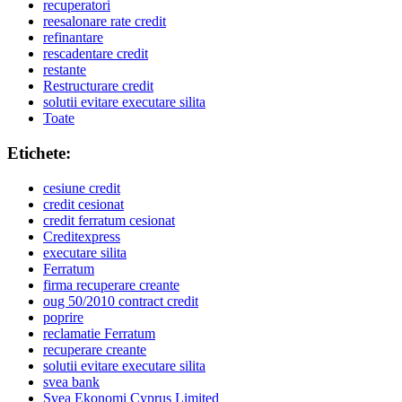
recuperatori
reesalonare rate credit
refinantare
rescadentare credit
restante
Restructurare credit
solutii evitare executare silita
Toate
Etichete:
cesiune credit
credit cesionat
credit ferratum cesionat
Creditexpress
executare silita
Ferratum
firma recuperare creante
oug 50/2010 contract credit
poprire
reclamatie Ferratum
recuperare creante
solutii evitare executare silita
svea bank
Svea Ekonomi Cyprus Limited