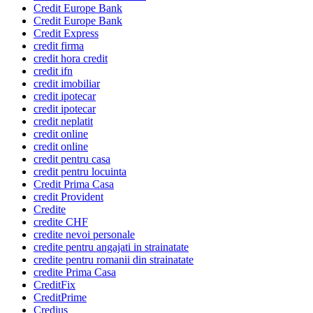
Credit Europe Bank
Credit Europe Bank
Credit Express
credit firma
credit hora credit
credit ifn
credit imobiliar
credit ipotecar
credit ipotecar
credit neplatit
credit online
credit online
credit pentru casa
credit pentru locuinta
Credit Prima Casa
credit Provident
Credite
credite CHF
credite nevoi personale
credite pentru angajati in strainatate
credite pentru romanii din strainatate
credite Prima Casa
CreditFix
CreditPrime
Credius