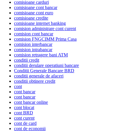
comisioane carduri
comisioane cont bancar
comisioane cont euro
comisioane credite
comisioane internet banking
comision administrare cont curent
comision cont bancar
comision FNGCIMM Prima Casa
comision interbancar
comision intrabancar
comision retragere bani ATM
conditii credit
conditii derulare operatiuni bancare
Conditii Generale Bancare BRD
conditii generale de afaceri
conditii obtinere credit
cont
cont bancar
cont bancar
cont bancar online
cont blocat
cont BRD
cont curent
cont de card
cont de economii