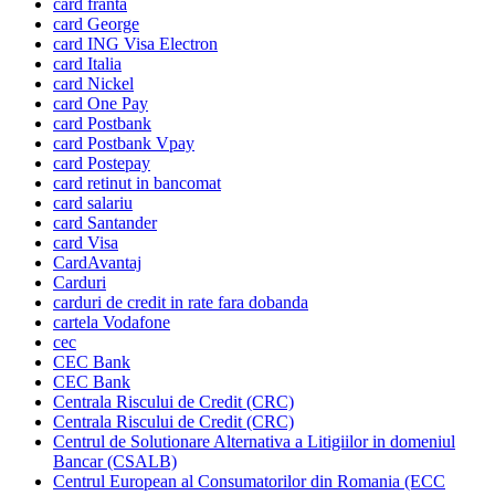
card franta
card George
card ING Visa Electron
card Italia
card Nickel
card One Pay
card Postbank
card Postbank Vpay
card Postepay
card retinut in bancomat
card salariu
card Santander
card Visa
CardAvantaj
Carduri
carduri de credit in rate fara dobanda
cartela Vodafone
cec
CEC Bank
CEC Bank
Centrala Riscului de Credit (CRC)
Centrala Riscului de Credit (CRC)
Centrul de Solutionare Alternativa a Litigiilor in domeniul
Bancar (CSALB)
Centrul European al Consumatorilor din Romania (ECC