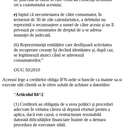
ori a cuantumului acestuia;
e)
faptul că necontestarea de către consumator, în
termenul de 30 de zile calendaristice, a debitului nu
reprezintă o recunoaștere a sumei de către acesta și nu îl
privează pe consumator de dreptul de a se adresa
instanței de judecată.
(6) Reprezentanții entităților care desfășoară activitatea
de recuperare creanțe își declină identitatea și, după caz,
se legitimează atunci când se adresează
consumatorilor.”
OUG 50/2010
Aceeasi lege a creditelor obliga IFN-urile si bancile ca inainte sa-si
execute silit clientii sa le ofere solutii de achitare a datoriilor:
“
Articolul 84^2
(1) Creditorii au obligația de a avea politici și proceduri
adecvate în virtutea cărora să depună eforturi pentru a
aplica, dacă este cazul, o restructurare rezonabilă
datorată dificultăților financiare înainte de a demara
procedura de executare silită.