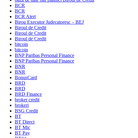
BCR
BCR
BCR Alert
Birou Executor Judecatoresc – BEJ
Biroul de Credit
Biroul de Credit
Biroul de Credit
bitcoin
bitcoin
BNP Paribas Personal Finance
BNP Paribas Personal Finance
BNR
BNR
BonusCard
BRD
BRD
BRD Finance
broker credit
brokeri
BSG Credit
BT
BT Direct
BT Mic
BT Pay