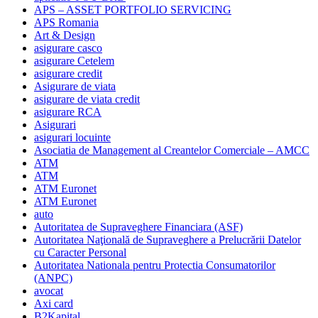
APS – ASSET PORTFOLIO SERVICING
APS Romania
Art & Design
asigurare casco
asigurare Cetelem
asigurare credit
Asigurare de viata
asigurare de viata credit
asigurare RCA
Asigurari
asigurari locuinte
Asociatia de Management al Creantelor Comerciale – AMCC
ATM
ATM
ATM Euronet
ATM Euronet
auto
Autoritatea de Supraveghere Financiara (ASF)
Autoritatea Naţională de Supraveghere a Prelucrării Datelor
cu Caracter Personal
Autoritatea Nationala pentru Protectia Consumatorilor
(ANPC)
avocat
Axi card
B2Kapital