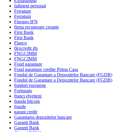
Extrasimplu
faliment personal
Ferratum
Ferratum
Finopro IFN
firma recuperare creante
First Bank
First Bank
Flanco
flexcredit ifn
FNGCIMM
FNGCIMM
Fond garantare
Fond garantare credite Prima Casa
Fondul de Garantare a Depozitelor Bancare (FGDB)
Fondul de Garantare a Depozitelor Bancare (FGDB)
fonduri europene
Fortunato
franci elvetieni
frauda bitcoin
fraude
garant credit
Garantarea depozitelor bancare
Garanti Bank
Garanti Bank