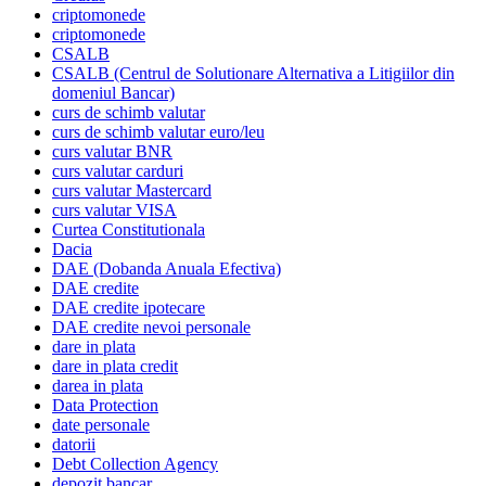
criptomonede
criptomonede
CSALB
CSALB (Centrul de Solutionare Alternativa a Litigiilor din
domeniul Bancar)
curs de schimb valutar
curs de schimb valutar euro/leu
curs valutar BNR
curs valutar carduri
curs valutar Mastercard
curs valutar VISA
Curtea Constitutionala
Dacia
DAE (Dobanda Anuala Efectiva)
DAE credite
DAE credite ipotecare
DAE credite nevoi personale
dare in plata
dare in plata credit
darea in plata
Data Protection
date personale
datorii
Debt Collection Agency
depozit bancar