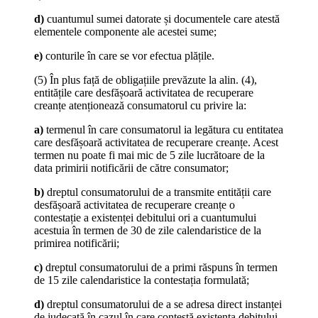
d)
cuantumul sumei datorate și documentele care atestă
elementele componente ale acestei sume;
e)
conturile în care se vor efectua plățile.
(5) În plus față de obligațiile prevăzute la alin. (4),
entitățile care desfășoară activitatea de recuperare
creanțe atenționează consumatorul cu privire la:
a)
termenul în care consumatorul ia legătura cu entitatea
care desfășoară activitatea de recuperare creanțe. Acest
termen nu poate fi mai mic de 5 zile lucrătoare de la
data primirii notificării de către consumator;
b)
dreptul consumatorului de a transmite entității care
desfășoară activitatea de recuperare creanțe o
contestație a existenței debitului ori a cuantumului
acestuia în termen de 30 de zile calendaristice de la
primirea notificării;
c)
dreptul consumatorului de a primi răspuns în termen
de 15 zile calendaristice la contestația formulată;
d)
dreptul consumatorului de a se adresa direct instanței
de judecată în cazul în care contestă existența debitului