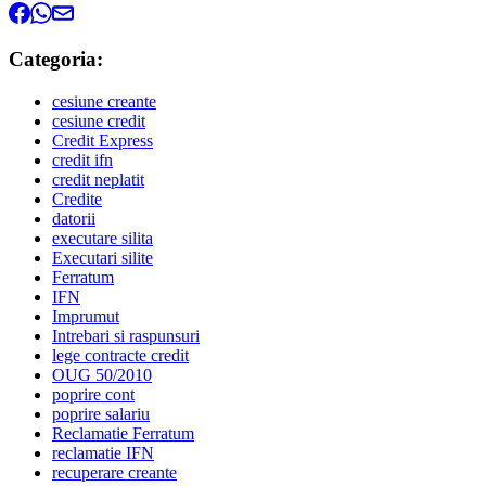
Categoria:
cesiune creante
cesiune credit
Credit Express
credit ifn
credit neplatit
Credite
datorii
executare silita
Executari silite
Ferratum
IFN
Imprumut
Intrebari si raspunsuri
lege contracte credit
OUG 50/2010
poprire cont
poprire salariu
Reclamatie Ferratum
reclamatie IFN
recuperare creante