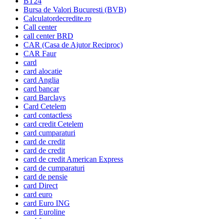
BT24
Bursa de Valori Bucuresti (BVB)
Calculatordecredite.ro
Call center
call center BRD
CAR (Casa de Ajutor Reciproc)
CAR Faur
card
card alocatie
card Anglia
card bancar
card Barclays
Card Cetelem
card contactless
card credit Cetelem
card cumparaturi
card de credit
card de credit
card de credit American Express
card de cumparaturi
card de pensie
card Direct
card euro
card Euro ING
card Euroline