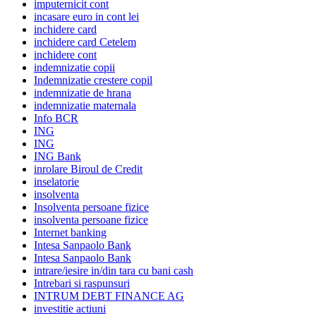
imputernicit cont
incasare euro in cont lei
inchidere card
inchidere card Cetelem
inchidere cont
indemnizatie copii
Indemnizatie crestere copil
indemnizatie de hrana
indemnizatie maternala
Info BCR
ING
ING
ING Bank
inrolare Biroul de Credit
inselatorie
insolventa
Insolventa persoane fizice
insolventa persoane fizice
Internet banking
Intesa Sanpaolo Bank
Intesa Sanpaolo Bank
intrare/iesire in/din tara cu bani cash
Intrebari si raspunsuri
INTRUM DEBT FINANCE AG
investitie actiuni