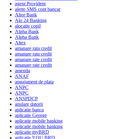
agent Provident
alerte SMS cont bancar
Alior Bank
Alo 24 Banking
alocatie copil
Alpha Bank
Alpha Bank
Altex
amanare rata credit
amanare rata credit
amanare rate credit
amanare rate credit
amenda
ANAF
angajament de plata
ANPC
ANPC
ANSPDCP
anulare datorii
aplicatie banca
aplicatie George
aplicatie mobile banking
aplicatie mobile banking
aplicatie myBRD
aplicatie YOU BRD