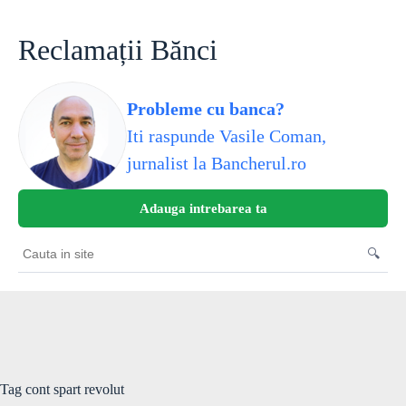
Skip
to
content
Reclamații Bănci
Probleme cu banca?
Iti raspunde Vasile Coman,
jurnalist la Bancherul.ro
Adauga intrebarea ta
🔍
Cauta
in
site
Tag
cont spart revolut