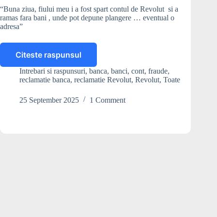
“Buna ziua, fiului meu i a fost spart contul de Revolut si a
ramas fara bani , unde pot depune plangere … eventual o
adresa”
Citeste raspunsul
Unde
pot
Intrebari si raspunsuri
,
banca
,
banci
,
cont
,
fraude
,
face
reclamatie banca
,
reclamatie Revolut
,
Revolut
,
Toate
plângere,
dacă
25 September 2025
1 Comment
mi-
a
fost
spart
contul
Revolut?