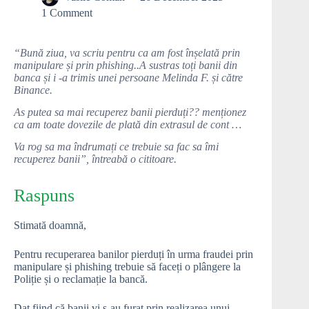
1 Comment
“Bună ziua, va scriu pentru ca am fost înșelată prin
manipulare și prin phishing..A sustras toți banii din
banca și i -a trimis unei persoane Melinda F. și către
Binance.
As putea sa mai recuperez banii pierduți?? menționez
ca am toate dovezile de plată din extrasul de cont …
Va rog sa ma îndrumați ce trebuie sa fac sa îmi
recuperez banii”, întreabă o cititoare.
Raspuns
Stimată doamnă,
Pentru recuperarea banilor pierduți în urma fraudei prin
manipulare și phishing trebuie să faceți o plângere la
Poliție și o reclamație la bancă.
Dat fiind că banii vi s-au furat prin realizarea unui