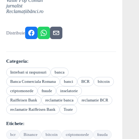
Vasile Pop Coman
jurnalist
Reclamațiibănci.ro
Distribuie
Categoria:
Intrebari si raspunsuri
banca
Banca Comerciala Romana
banci
BCR
bitcoin
criptomonede
fraude
inselatorie
Raiffeisen Bank
reclamatie banca
reclamatie BCR
reclamatie Raiffeisen Bank
Toate
Etichete:
bcr
Binance
bitcoin
criptomonede
frauda