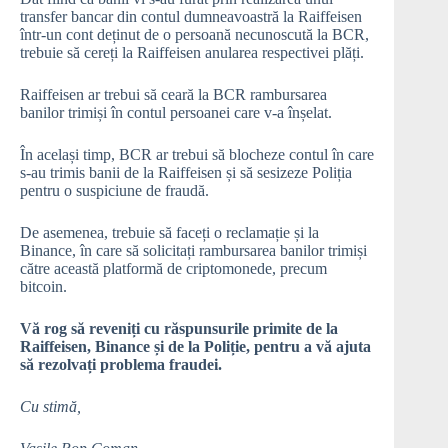
transfer bancar din contul dumneavoastră la Raiffeisen
într-un cont deținut de o persoană necunoscută la BCR,
trebuie să cereți la Raiffeisen anularea respectivei plăți.
Raiffeisen ar trebui să ceară la BCR rambursarea
banilor trimiși în contul persoanei care v-a înșelat.
În același timp, BCR ar trebui să blocheze contul în care
s-au trimis banii de la Raiffeisen și să sesizeze Poliția
pentru o suspiciune de fraudă.
De asemenea, trebuie să faceți o reclamație și la
Binance, în care să solicitați rambursarea banilor trimiși
către această platformă de criptomonede, precum
bitcoin.
Vă rog să reveniți cu răspunsurile primite de la
Raiffeisen, Binance și de la Poliție, pentru a vă ajuta
să rezolvați problema fraudei.
Cu stimă,