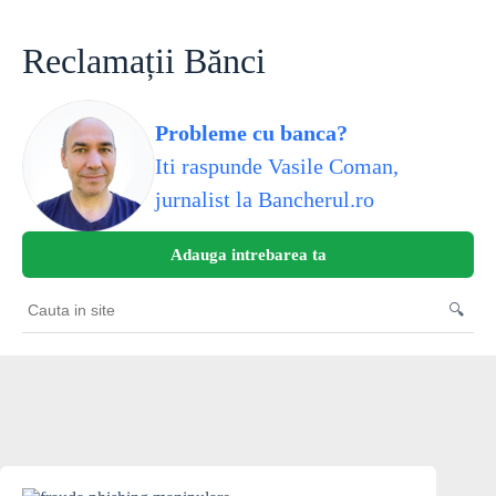
Skip
to
content
Reclamații Bănci
Probleme cu banca?
Iti raspunde Vasile Coman,
jurnalist la Bancherul.ro
Adauga intrebarea ta
🔍
Cauta
in
site