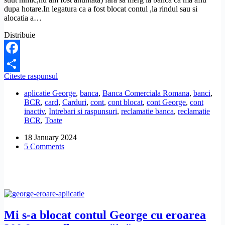
dupa hotare.In legatura ca a fost blocat contul ,la rindul sau si
alocatia a…
Distribuie
Facebook
Cum
Citeste raspunsul
Share
pot
aplicatie George
,
banca
,
Banca Comerciala Romana
,
banci
,
sa
BCR
,
card
,
Carduri
,
cont
,
cont blocat
,
cont George
,
cont
deblochez
inactiv
,
Intrebari si raspunsuri
,
reclamatie banca
,
reclamatie
contul
BCR
,
Toate
BCR,
fara
18 January 2024
sa
5 Comments
merg
la
banca?
Mi s-a blocat contul George cu eroarea