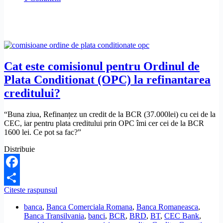
sistemul
de
operare.
De
ce?
Cat este comisionul pentru Ordinul de
Plata Conditionat (OPC) la refinantarea
creditului?
“Buna ziua, Refinanțez un credit de la BCR (37.000lei) cu cei de la
CEC, iar pentru plata creditului prin OPC îmi cer cei de la BCR
1600 lei. Ce pot sa fac?”
Distribuie
Facebook
Cat
Citeste raspunsul
Share
este
banca
,
Banca Comerciala Romana
,
Banca Romaneasca
,
comisionul
Banca Transilvania
,
banci
,
BCR
,
BRD
,
BT
,
CEC Bank
,
pentru