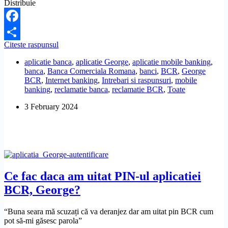
Distribuie
Facebook
Unde
Citeste raspunsul
Share
gasesc
aplicatie banca
,
aplicatie George
,
aplicatie mobile banking
,
codul
banca
,
Banca Comerciala Romana
,
banci
,
BCR
,
George
de
BCR
,
Internet banking
,
Intrebari si raspunsuri
,
mobile
utilizator
banking
,
reclamatie banca
,
reclamatie BCR
,
Toate
(alias)
pentru
3 February 2024
aplicatia
BCR?
Ce fac daca am uitat PIN-ul aplicatiei
BCR, George?
“Buna seara mă scuzați că va deranjez dar am uitat pin BCR cum
pot să-mi găsesc parola”