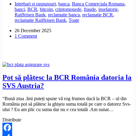
Intrebari si raspunsuri
,
banca
,
Banca Comerciala Romana
,
banii,
banci
,
BCR
,
bitcoin
,
criptomonede
,
fraude
,
inselatorie
,
dacă
Raiffeisen Bank
,
reclamatie banca
,
reclamatie BCR
,
am
reclamatie Raiffeisen Bank
,
Toate
fost
înșelată
26 December 2025
prin
1 Comment
manipulare
și
phishing?
Pot să plătesc la BCR România datoria la
SVS Austria?
“Bună ziua .Imi puteți spune vă rog frumos dacă la BCR – ul din
România pot să plătesc la ghișeu suma totală pe care o datorez Svs-
ului ? Eu am plic cu suma dar nu e cea totală .Am sunat…
Distribuie