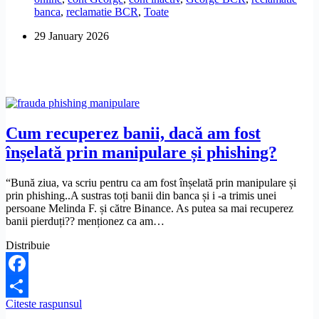
banca
,
reclamatie BCR
,
Toate
George
BCR,
29 January 2026
dacă
nu
l-
am
folosit?
Cum recuperez banii, dacă am fost
înșelată prin manipulare și phishing?
“Bună ziua, va scriu pentru ca am fost înșelată prin manipulare și
prin phishing..A sustras toți banii din banca și i -a trimis unei
persoane Melinda F. și către Binance. As putea sa mai recuperez
banii pierduți?? menționez ca am…
Distribuie
Facebook
Cum
Citeste raspunsul
Share
recuperez