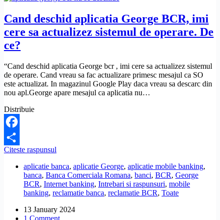
pot
sa
Cand deschid aplicatia George BCR, imi
fac?
cere sa actualizez sistemul de operare. De
ce?
“Cand deschid aplicatia George bcr , imi cere sa actualizez sistemul
de operare. Cand vreau sa fac actualizare primesc mesajul ca SO
este actualizat. In magazinul Google Play daca vreau sa descarc din
nou apl.George apare mesajul ca aplicatia nu…
Distribuie
Facebook
Cand
Citeste raspunsul
Share
deschid
aplicatie banca
,
aplicatie George
,
aplicatie mobile banking
,
aplicatia
banca
,
Banca Comerciala Romana
,
banci
,
BCR
,
George
George
BCR
,
Internet banking
,
Intrebari si raspunsuri
,
mobile
BCR,
banking
,
reclamatie banca
,
reclamatie BCR
,
Toate
imi
cere
13 January 2024
sa
1 Comment
actualizez