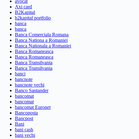
avocat
Axi card
B2Kapital
b2kapital portfolio
banca
banca
Banca Comerciala Romana
Banca Nationa a Romaniei
Banca Nationala a Romaniei
Banca Romaneasca
Banca Romaneasca
Banca Transilvania
Banca Transilvania
banci
bancnote
bancnote vechi
Banco Santander
bancomat
bancomat
bancomat Euronet
Bancoposta
Bancpost
Bani
bani cash
bani vechi