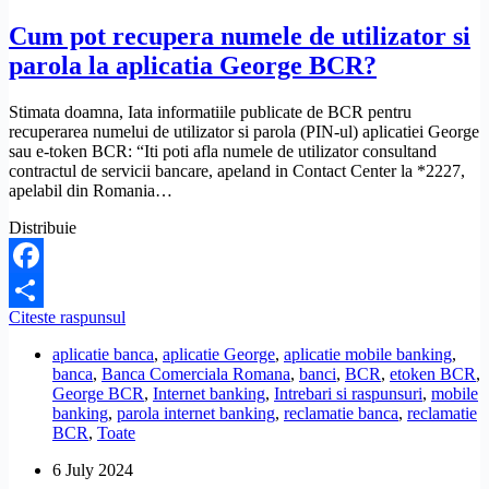
Cum pot recupera numele de utilizator si
parola la aplicatia George BCR?
Stimata doamna, Iata informatiile publicate de BCR pentru
recuperarea numelui de utilizator si parola (PIN-ul) aplicatiei George
sau e-token BCR: “Iti poti afla numele de utilizator consultand
contractul de servicii bancare, apeland in Contact Center la *2227,
apelabil din Romania…
Distribuie
Facebook
Cum
Citeste raspunsul
Share
pot
aplicatie banca
,
aplicatie George
,
aplicatie mobile banking
,
recupera
banca
,
Banca Comerciala Romana
,
banci
,
BCR
,
etoken BCR
,
numele
George BCR
,
Internet banking
,
Intrebari si raspunsuri
,
mobile
de
banking
,
parola internet banking
,
reclamatie banca
,
reclamatie
utilizator
BCR
,
Toate
si
parola
6 July 2024
la