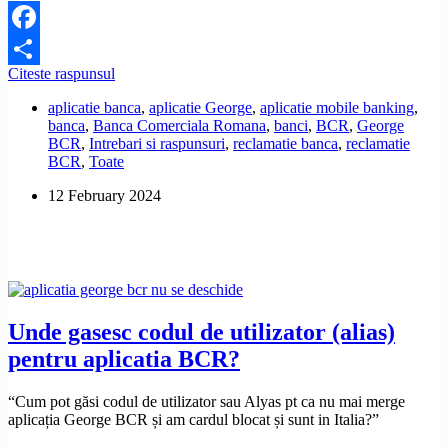
Facebook
Cum
Citeste raspunsul
Share
pot
aplicatie banca
,
aplicatie George
,
aplicatie mobile banking
,
schimba
banca
,
Banca Comerciala Romana
,
banci
,
BCR
,
George
numele
BCR
,
Intrebari si raspunsuri
,
reclamatie banca
,
reclamatie
de
BCR
,
Toate
utilizator
(Alias)
12 February 2024
la
aplicatia
George
BCR,
fara
sa
merg
la
Unde gasesc codul de utilizator (alias)
banca?
pentru aplicatia BCR?
“Cum pot găsi codul de utilizator sau Alyas pt ca nu mai merge
aplicația George BCR și am cardul blocat și sunt in Italia?”