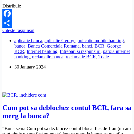
Distribuie
Facebook
Ce
Citeste raspunsul
Share
fac
aplicatie banca
,
aplicatie George
,
aplicatie mobile banking
,
daca
banca
,
Banca Comerciala Romana
,
banci
,
BCR
,
George
am
BCR
,
Internet banking
,
Intrebari si raspunsuri
,
parola internet
uitat
banking
,
reclamatie banca
,
reclamatie BCR
,
Toate
PIN-
ul
30 January 2024
aplicatiei
BCR,
George?
Cum pot sa deblochez contul BCR, fara sa
merg la banca?
“Buna seara.Cum pot sa dezblocez contul blocat fics de 1 an (nu am
stiut nimic,nu am fost anuntata) fara sa merg la banca ca ma aflu