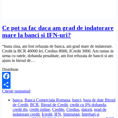
Ce pot sa fac daca am grad de indatorare
mare la banci si IFN-uri?
“buna ziua, am fost refuzata de banca, am grad mare de indatorare.
Credit la BCR 40000 lei, Credius 8000, ICredit 3000. Am ramas in
urma cu ratele, dobanda penalitate, am fost refuzata de bancii si am
ajuns in biroul de…
Distribuie
Facebook
Ce
Citeste raspunsul
Share
pot
banca
,
Banca Comerciala Romana
,
banci
,
baza de date Biroul
sa
de Credit
,
BCR
,
Biroul de Credit
,
credit cu 0% dobanda
,
fac
credit ifn
,
credit online
,
Credite
,
Credius
,
datorii
,
grad de
daca
indatorare credit
,
Icredit
,
IFN
,
Imprumut
,
Intrebari si
am