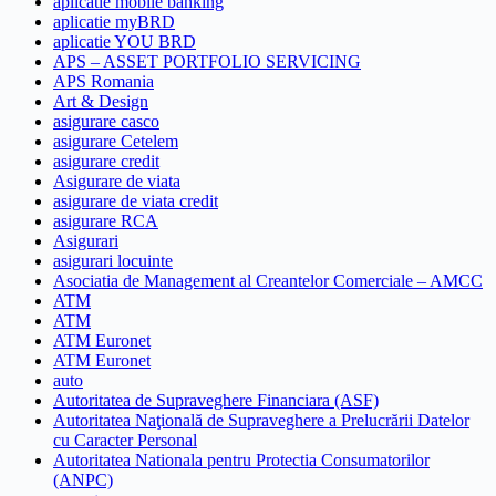
aplicatie mobile banking
aplicatie myBRD
aplicatie YOU BRD
APS – ASSET PORTFOLIO SERVICING
APS Romania
Art & Design
asigurare casco
asigurare Cetelem
asigurare credit
Asigurare de viata
asigurare de viata credit
asigurare RCA
Asigurari
asigurari locuinte
Asociatia de Management al Creantelor Comerciale – AMCC
ATM
ATM
ATM Euronet
ATM Euronet
auto
Autoritatea de Supraveghere Financiara (ASF)
Autoritatea Naţională de Supraveghere a Prelucrării Datelor
cu Caracter Personal
Autoritatea Nationala pentru Protectia Consumatorilor
(ANPC)