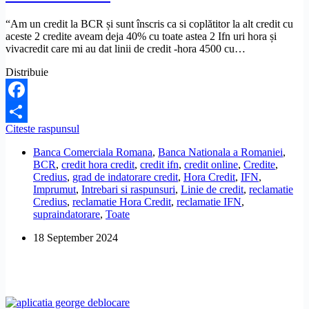
“Am un credit la BCR și sunt înscris ca si coplătitor la alt credit cu
aceste 2 credite aveam deja 40% cu toate astea 2 Ifn uri hora și
vivacredit care mi au dat linii de credit -hora 4500 cu…
Distribuie
Facebook
Care
Citeste raspunsul
Share
este
Banca Comerciala Romana
,
Banca Nationala a Romaniei
,
baza
BCR
,
credit hora credit
,
credit ifn
,
credit online
,
Credite
,
legala
Credius
,
grad de indatorare credit
,
Hora Credit
,
IFN
,
pentru
Imprumut
,
Intrebari si raspunsuri
,
Linie de credit
,
reclamatie
anularea
Credius
,
reclamatie Hora Credit
,
reclamatie IFN
,
unui
supraindatorare
,
Toate
credit
acordat
18 September 2024
cu
depasirea
gradului
de
indatorare?