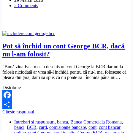
29 March 2026
Wallet
2 Comments
Suport?
Pot să închid un cont George BCR, dacă
nu l-am folosit?
“Bună ziua.Fata mea a deschis un cont George la BCR dar nu la
folosit niciodată ar vrea să-l închidă pentru că nu-l mai folosește că
pleacă din țară, dar i sa spus că nu poate să l închidă până nu…
Distribuie
Facebook
Pot
Citeste raspunsul
Share
să
Intrebari si raspunsuri
,
banca
,
Banca Comerciala Romana
,
închid
banci
,
BCR
,
card
,
comisioane bancare
,
cont
,
cont bancar
un
online
,
cont George
,
cont inactiv
,
George BCR
,
reclamatie
cont