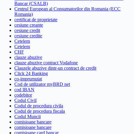
Bancar (CSALB)
Centrul European al Consumatorilor din Romania (ECC
Romania)
certificat de proprietate
cesiune creante
cesiune credit
cesiune credite
Cetelem
Cetelem
CHF
clauze abuzive
clauze abuzive contract Vodafone
Clauzele abuzive dintr-un contract de credit
Click 24 Banking
co-imprumutat
Cod de utilizator myBRD net
cod IBAN
codebitor
Codul Civil
Codul de procedura civila
Codul de procedura fiscala
Codul Muncii
comisioane bancare
comisioane bancare
comisioane card bancar