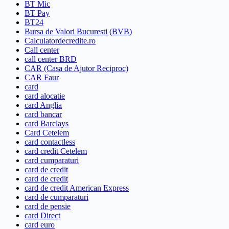
BT Mic
BT Pay
BT24
Bursa de Valori Bucuresti (BVB)
Calculatordecredite.ro
Call center
call center BRD
CAR (Casa de Ajutor Reciproc)
CAR Faur
card
card alocatie
card Anglia
card bancar
card Barclays
Card Cetelem
card contactless
card credit Cetelem
card cumparaturi
card de credit
card de credit
card de credit American Express
card de cumparaturi
card de pensie
card Direct
card euro