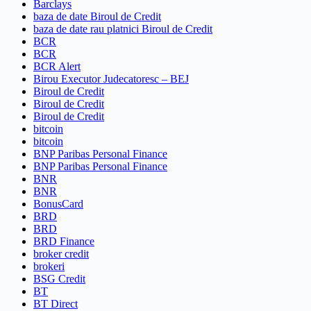
Barclays
baza de date Biroul de Credit
baza de date rau platnici Biroul de Credit
BCR
BCR
BCR Alert
Birou Executor Judecatoresc – BEJ
Biroul de Credit
Biroul de Credit
Biroul de Credit
bitcoin
bitcoin
BNP Paribas Personal Finance
BNP Paribas Personal Finance
BNR
BNR
BonusCard
BRD
BRD
BRD Finance
broker credit
brokeri
BSG Credit
BT
BT Direct