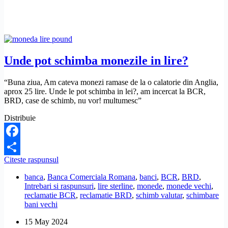
aplicatia
George
BCR?
Unde pot schimba monezile in lire?
“Buna ziua, Am cateva monezi ramase de la o calatorie din Anglia,
aprox 25 lire. Unde le pot schimba in lei?, am incercat la BCR,
BRD, case de schimb, nu vor! multumesc”
Distribuie
Facebook
Unde
Citeste raspunsul
Share
pot
banca
,
Banca Comerciala Romana
,
banci
,
BCR
,
BRD
,
schimba
Intrebari si raspunsuri
,
lire sterline
,
monede
,
monede vechi
,
monezile
reclamatie BCR
,
reclamatie BRD
,
schimb valutar
,
schimbare
in
bani vechi
lire?
15 May 2024