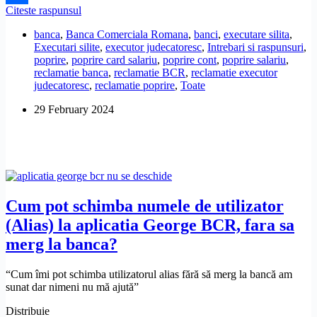
Cum
Citeste raspunsul
Share
se
banca
,
Banca Comerciala Romana
,
banci
,
executare silita
,
poate
Executari silite
,
executor judecatoresc
,
Intrebari si raspunsuri
,
debloca
poprire
,
poprire card salariu
,
poprire cont
,
poprire salariu
,
contul
reclamatie banca
,
reclamatie BCR
,
reclamatie executor
de
judecatoresc
,
reclamatie poprire
,
Toate
salariu,
daca
29 February 2024
poprirea
o
plateste
angajatorul?
Cum pot schimba numele de utilizator
(Alias) la aplicatia George BCR, fara sa
merg la banca?
“Cum îmi pot schimba utilizatorul alias fără să merg la bancă am
sunat dar nimeni nu mă ajută”
Distribuie