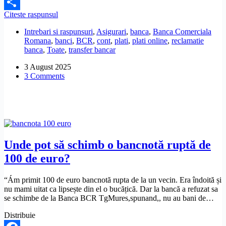
Facebook
Pot
Citeste raspunsul
Share
să
Intrebari si raspunsuri
,
Asigurari
,
banca
,
Banca Comerciala
plătesc
Romana
,
banci
,
BCR
,
cont
,
plati
,
plati online
,
reclamatie
la
banca
,
Toate
,
transfer bancar
BCR
România
3 August 2025
datoria
3 Comments
la
SVS
Austria?
Unde pot să schimb o bancnotă ruptă de
100 de euro?
“Ám primit 100 de euro bancnotă rupta de la un vecin. Era îndoită și
nu mami uitat ca lipsește din el o bucățică. Dar la bancă a refuzat sa
se schimbe de la Banca BCR TgMures,spunand,, nu au bani de…
Distribuie