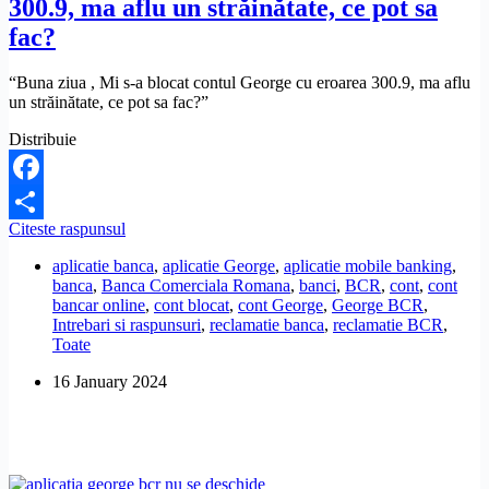
300.9, ma aflu un străinătate, ce pot sa
fac?
“Buna ziua , Mi s-a blocat contul George cu eroarea 300.9, ma aflu
un străinătate, ce pot sa fac?”
Distribuie
Facebook
Mi
Citeste raspunsul
Share
s-
aplicatie banca
,
aplicatie George
,
aplicatie mobile banking
,
a
banca
,
Banca Comerciala Romana
,
banci
,
BCR
,
cont
,
cont
blocat
bancar online
,
cont blocat
,
cont George
,
George BCR
,
contul
Intrebari si raspunsuri
,
reclamatie banca
,
reclamatie BCR
,
George
Toate
cu
eroarea
16 January 2024
300.9,
ma
aflu
un
străinătate,
ce