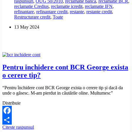
raspunsuri
,
OUG 50/2010
,
reclamatie banca
,
reclamatie BCR
,
grad
reclamatie Credius
,
reclamatie icredit
,
reclamatie IFN
,
de
refinantare
,
refinantare credit
,
restante
,
restante credit
,
indatorare
Restructurare credit
,
Toate
mare
la
13 May 2024
banci
si
IFN-
uri?
Pentru inchidere cont BCR George exista
o cerere tip?
“Pentru închidere cont BCR George exista o cerere tip și dacă da
unde o găsesc. M-am pierdut in căutările oline. Multumesc”
Distribuie
Facebook
Pentru
Citeste raspunsul
Share