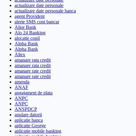
actualizare date personale
actualizare date personale banca
agent Provident
alerte SMS cont bancar
Alior Bank
Alo 24 Banking
alocatie copil
Alpha Bank
Alpha Bank
Altex
amanare rata credit
amanare rata credit
amanare rate credit
amanare rate credit
amenda
ANAF
angajament de plata
ANPC
ANPC
ANSPDCP
anulare datorii
aplicatie banca
aplicatie George
aplicatie mobile banking