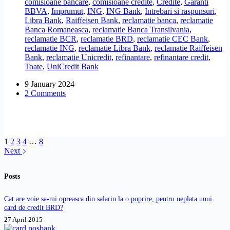
comisioane bancare
,
comisioane credite
,
Credite
,
Garanti
Ordinul
BBVA
,
Imprumut
,
ING
,
ING Bank
,
Intrebari si raspunsuri
,
de
Libra Bank
,
Raiffeisen Bank
,
reclamatie banca
,
reclamatie
Plata
Banca Romaneasca
,
reclamatie Banca Transilvania
,
Conditionat
reclamatie BCR
,
reclamatie BRD
,
reclamatie CEC Bank
,
(OPC)
reclamatie ING
,
reclamatie Libra Bank
,
reclamatie Raiffeisen
la
Bank
,
reclamatie Unicredit
,
refinantare
,
refinantare credit
,
refinantarea
Toate
,
UniCredit Bank
creditului?
9 January 2024
2 Comments
1
2
3
4
…
8
Next
Posts
Cat are voie sa-mi opreasca din salariu la o poprire, pentru neplata unui
card de credit BRD?
27 April 2015