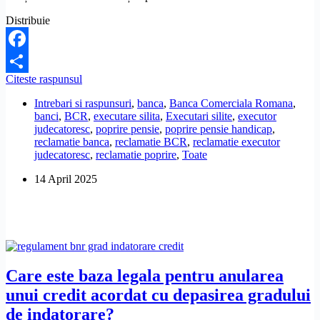
Distribuie
Facebook
Se
Citeste raspunsul
Share
poate
Intrebari si raspunsuri
,
banca
,
Banca Comerciala Romana
,
pune
banci
,
BCR
,
executare silita
,
Executari silite
,
executor
poprire
judecatoresc
,
poprire pensie
,
poprire pensie handicap
,
pe
reclamatie banca
,
reclamatie BCR
,
reclamatie executor
indemnizatia
judecatoresc
,
reclamatie poprire
,
Toate
de
insotitor?
14 April 2025
Care este baza legala pentru anularea
unui credit acordat cu depasirea gradului
de indatorare?