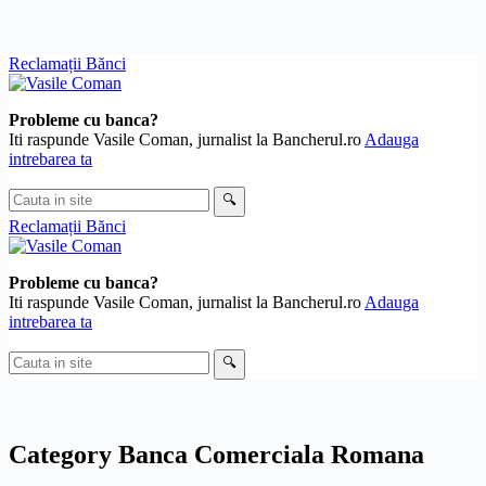
Skip
Reclamații Bănci
to
content
Probleme cu banca?
Iti raspunde Vasile Coman, jurnalist la Bancherul.ro
Adauga
intrebarea ta
Cauta
🔍
in
Reclamații Bănci
site
Probleme cu banca?
Iti raspunde Vasile Coman, jurnalist la Bancherul.ro
Adauga
intrebarea ta
Cauta
🔍
in
site
Category
Banca Comerciala Romana