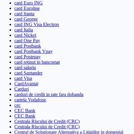
card Euro ING
card Euroline
card franta
card George
card ING Visa Electron
card Italia
card Nickel
card One Pay
card Postbank
card Postbank Vpay
card Postepay
card retinut in bancomat
card salariu
card Santander
card Visa
CardAvantaj
Carduri
carduri de credit in rate fara dobanda
cartela Vodafone
cec
CEC Bank
CEC Bank
Centrala Riscului de Credit (CRC)
Centrala Riscului de Credit (CRC)
Centrul de Solutionare Alternativa a Litigiilor in domeniul