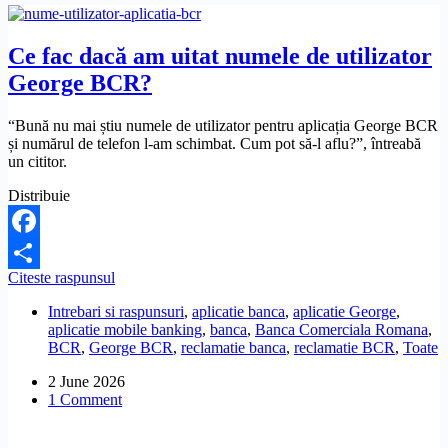
Ce fac dacă am uitat numele de utilizator
George BCR?
“Bună nu mai știu numele de utilizator pentru aplicația George BCR
și numărul de telefon l-am schimbat. Cum pot să-l aflu?”, întreabă
un cititor.
Distribuie
Facebook
Ce
Citeste raspunsul
Share
fac
Intrebari si raspunsuri
,
aplicatie banca
,
aplicatie George
,
dacă
aplicatie mobile banking
,
banca
,
Banca Comerciala Romana
,
am
BCR
,
George BCR
,
reclamatie banca
,
reclamatie BCR
,
Toate
uitat
numele
2 June 2026
de
1 Comment
utilizator
George
BCR?