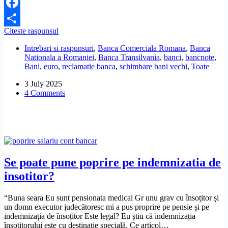
Facebook
Unde
Citeste raspunsul
Share
pot
Intrebari si raspunsuri
,
Banca Comerciala Romana
,
Banca
să
Nationala a Romaniei
,
Banca Transilvania
,
banci
,
bancnote
,
schimb
Bani
,
euro
,
reclamatie banca
,
schimbare bani vechi
,
Toate
o
bancnotă
3 July 2025
ruptă
4 Comments
de
100
de
euro?
Se poate pune poprire pe indemnizatia de
insotitor?
“Buna seara Eu sunt pensionata medical Gr unu grav cu însoțitor și
un domn executor judecătoresc mi a pus proprire pe pensie și pe
indemnizația de însoțitor Este legal? Eu știu că indemnizația
însoțitorului este cu destinație specială. Ce articol…