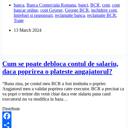
inchidere
banca
,
Banca Comerciala Romana
,
banci
,
BCR
,
cont
,
cont
cont
bancar online
,
cont George
,
George BCR
,
inchidere cont
,
BCR
Intrebari si raspunsuri
,
reclamatie banca
,
reclamatie BCR
,
George
Toate
exista
o
13 March 2024
cerere
tip?
Cum se poate debloca contul de salariu,
daca poprirea o plateste angajatorul?
“Buna ziua, pe contul meu BCR a fost instituita o poprire.
Angjatorul meu a validat poprirea catre executor. BCR a precizat ca
va popri o treime din venit chiar daca este slalariu pana cand
executorul nu va modifica in baza…
Distribuie
Facebook