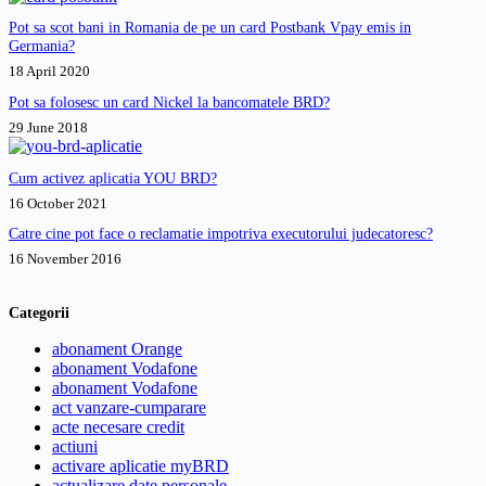
Pot sa scot bani in Romania de pe un card Postbank Vpay emis in
Germania?
18 April 2020
Pot sa folosesc un card Nickel la bancomatele BRD?
29 June 2018
Cum activez aplicatia YOU BRD?
16 October 2021
Catre cine pot face o reclamatie impotriva executorului judecatoresc?
16 November 2016
Categorii
abonament Orange
abonament Vodafone
abonament Vodafone
act vanzare-cumparare
acte necesare credit
actiuni
activare aplicatie myBRD
actualizare date personale