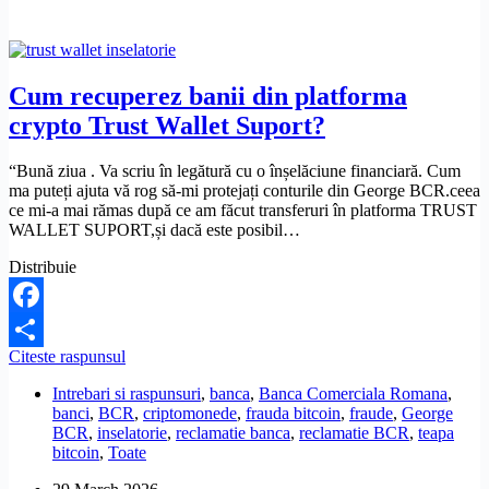
Cum recuperez banii din platforma
crypto Trust Wallet Suport?
“Bună ziua . Va scriu în legătură cu o înșelăciune financiară. Cum
ma puteți ajuta vă rog să-mi protejați conturile din George BCR.ceea
ce mi-a mai rămas după ce am făcut transferuri în platforma TRUST
WALLET SUPORT,și dacă este posibil…
Distribuie
Facebook
Cum
Citeste raspunsul
Share
recuperez
Intrebari si raspunsuri
,
banca
,
Banca Comerciala Romana
,
banii
banci
,
BCR
,
criptomonede
,
frauda bitcoin
,
fraude
,
George
din
BCR
,
inselatorie
,
reclamatie banca
,
reclamatie BCR
,
teapa
platforma
bitcoin
,
Toate
crypto
Trust