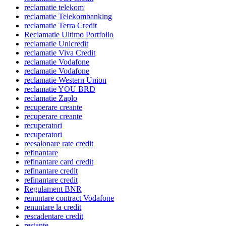
reclamatie telekom
reclamatie Telekombanking
reclamatie Terra Credit
Reclamatie Ultimo Portfolio
reclamatie Unicredit
reclamatie Viva Credit
reclamatie Vodafone
reclamatie Vodafone
reclamatie Western Union
reclamatie YOU BRD
reclamatie Zaplo
recuperare creante
recuperare creante
recuperatori
recuperatori
reesalonare rate credit
refinantare
refinantare card credit
refinantare credit
refinantare credit
Regulament BNR
renuntare contract Vodafone
renuntare la credit
rescadentare credit
restante