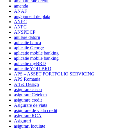
amanare rate credit
amenda
ANAF
angajament de plata
ANPC
ANPC
ANSPDCP
anulare datorii
aplicatie banca
aplicatie George
aplicatie mobile banking
aplicatie mobile banking
aplicatie myBRD
aplicatie YOU BRD
APS – ASSET PORTFOLIO SERVICING
APS Romania
Art & Design
asigurare casco
asigurare Cetelem
asigurare credit
Asigurare de viata
asigurare de viata credit
asigurare RCA
Asigurari
asigurari locuinte