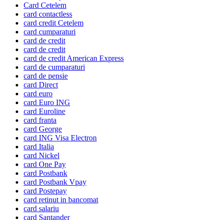
Card Cetelem
card contactless
card credit Cetelem
card cumparaturi
card de credit
card de credit
card de credit American Express
card de cumparaturi
card de pensie
card Direct
card euro
card Euro ING
card Euroline
card franta
card George
card ING Visa Electron
card Italia
card Nickel
card One Pay
card Postbank
card Postbank Vpay
card Postepay
card retinut in bancomat
card salariu
card Santander