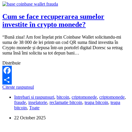
Cum se face recuperarea sumelor
investite în crypto monede?
“Bună ziua! Am fost înșelat prin Coinbase Wallet solicitandu-mi
suma de 38 000 de lei printr-un cod QR suma fiind investita în
Crypto monede și depusa într-un portofel digital Doresc sa retrag
suma însă îmi solicita sa tot depun bani…
Distribuie
Facebook
Cum
Citeste raspunsul
Share
se
Intrebari si raspunsuri
,
bitcoin
,
criptomonede
,
criptomonede
,
face
fraude
,
inselatorie
,
reclamatie bitcoin
,
teapa bitcoin
,
teapa
recuperarea
bitcoin
,
Toate
sumelor
investite
22 October 2025
în
crypto
monede?