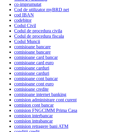
co-imprumutat
Cod de utilizator myBRD net
cod IBAN
codebitor
Codul Civil
Codul de procedura civila
Codul de procedura fiscala
Codul Muncii
comisioane bancare
comisioane bancare
comisioane card bancar
comisioane card euro
comisioane carduri
comisioane carduri
comisioane cont bancar
comisioane cont euro
comisioane credite
comisioane internet banking
comision administrare cont curent
comision cont bancar
comision FNGCIMM Prima Casa
comision interbancar
comision intrabancar
comision retragere bani ATM
conditii credit