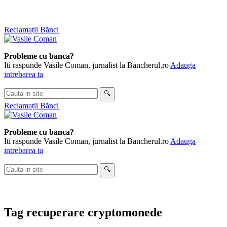
Skip
Reclamații Bănci
to
content
Probleme cu banca?
Iti raspunde Vasile Coman, jurnalist la Bancherul.ro
Adauga
intrebarea ta
Cauta
🔍
in
Reclamații Bănci
site
Probleme cu banca?
Iti raspunde Vasile Coman, jurnalist la Bancherul.ro
Adauga
intrebarea ta
Cauta
🔍
in
site
Tag
recuperare cryptomonede