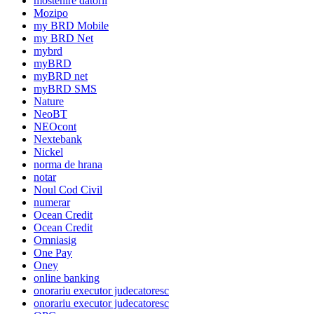
mostenire datorii
Mozipo
my BRD Mobile
my BRD Net
mybrd
myBRD
myBRD net
myBRD SMS
Nature
NeoBT
NEOcont
Nextebank
Nickel
norma de hrana
notar
Noul Cod Civil
numerar
Ocean Credit
Ocean Credit
Omniasig
One Pay
Oney
online banking
onorariu executor judecatoresc
onorariu executor judecatoresc