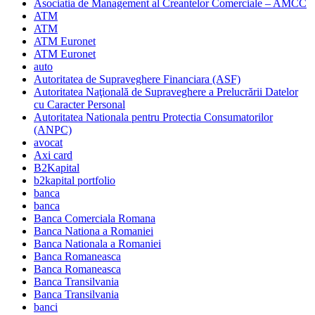
Asociatia de Management al Creantelor Comerciale – AMCC
ATM
ATM
ATM Euronet
ATM Euronet
auto
Autoritatea de Supraveghere Financiara (ASF)
Autoritatea Naţională de Supraveghere a Prelucrării Datelor
cu Caracter Personal
Autoritatea Nationala pentru Protectia Consumatorilor
(ANPC)
avocat
Axi card
B2Kapital
b2kapital portfolio
banca
banca
Banca Comerciala Romana
Banca Nationa a Romaniei
Banca Nationala a Romaniei
Banca Romaneasca
Banca Romaneasca
Banca Transilvania
Banca Transilvania
banci