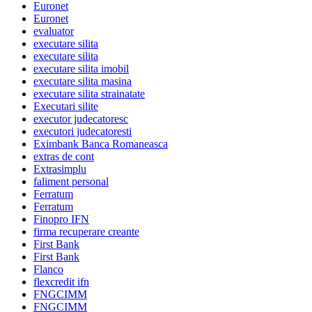
Euronet
Euronet
evaluator
executare silita
executare silita
executare silita imobil
executare silita masina
executare silita strainatate
Executari silite
executor judecatoresc
executori judecatoresti
Eximbank Banca Romaneasca
extras de cont
Extrasimplu
faliment personal
Ferratum
Ferratum
Finopro IFN
firma recuperare creante
First Bank
First Bank
Flanco
flexcredit ifn
FNGCIMM
FNGCIMM