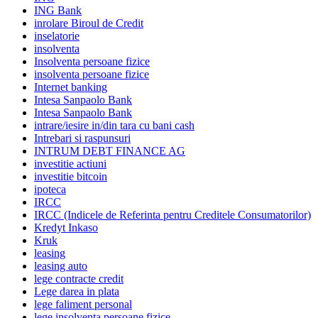
ING Bank
inrolare Biroul de Credit
inselatorie
insolventa
Insolventa persoane fizice
insolventa persoane fizice
Internet banking
Intesa Sanpaolo Bank
Intesa Sanpaolo Bank
intrare/iesire in/din tara cu bani cash
Intrebari si raspunsuri
INTRUM DEBT FINANCE AG
investitie actiuni
investitie bitcoin
ipoteca
IRCC
IRCC (Indicele de Referinta pentru Creditele Consumatorilor)
Kredyt Inkaso
Kruk
leasing
leasing auto
lege contracte credit
Lege darea in plata
lege faliment personal
lege insolventa persoane fizice