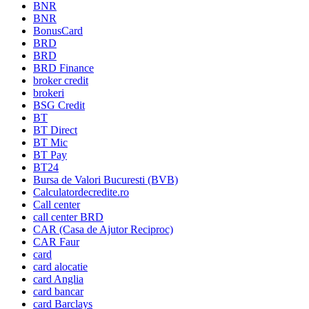
BNR
BNR
BonusCard
BRD
BRD
BRD Finance
broker credit
brokeri
BSG Credit
BT
BT Direct
BT Mic
BT Pay
BT24
Bursa de Valori Bucuresti (BVB)
Calculatordecredite.ro
Call center
call center BRD
CAR (Casa de Ajutor Reciproc)
CAR Faur
card
card alocatie
card Anglia
card bancar
card Barclays