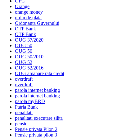
OPC
Orange
orange money
ordin de plata
Ordonanta Guvernului
OTP Bank
OTP Bank
OUG 37/2020
OUG 50
OUG 50
OUG 50/2010
OUG 52
OUG 52/2016
OUG amanare rata credit
overdraft
overdraft
parola internet banking
parola internet banking
parola myBRD
Patria Bank
penalitati
penalitati executare silita
pensie
Pensie privata Pilon 2
Pensie privata pilon 3