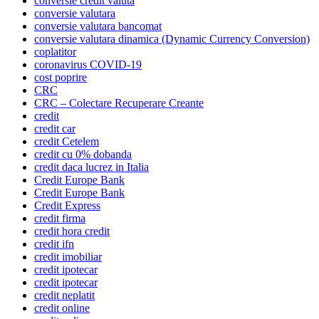
conversie credit valuta
conversie valutara
conversie valutara bancomat
conversie valutara dinamica (Dynamic Currency Conversion)
coplatitor
coronavirus COVID-19
cost poprire
CRC
CRC – Colectare Recuperare Creante
credit
credit car
credit Cetelem
credit cu 0% dobanda
credit daca lucrez in Italia
Credit Europe Bank
Credit Europe Bank
Credit Express
credit firma
credit hora credit
credit ifn
credit imobiliar
credit ipotecar
credit ipotecar
credit neplatit
credit online