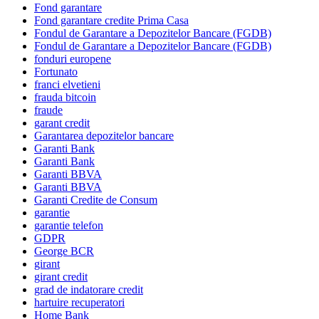
Fond garantare
Fond garantare credite Prima Casa
Fondul de Garantare a Depozitelor Bancare (FGDB)
Fondul de Garantare a Depozitelor Bancare (FGDB)
fonduri europene
Fortunato
franci elvetieni
frauda bitcoin
fraude
garant credit
Garantarea depozitelor bancare
Garanti Bank
Garanti Bank
Garanti BBVA
Garanti BBVA
Garanti Credite de Consum
garantie
garantie telefon
GDPR
George BCR
girant
girant credit
grad de indatorare credit
hartuire recuperatori
Home Bank