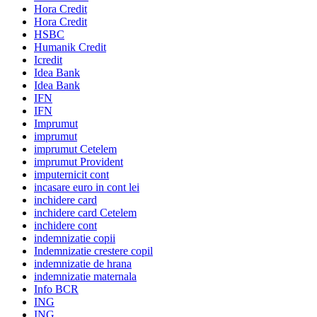
Hora Credit
Hora Credit
HSBC
Humanik Credit
Icredit
Idea Bank
Idea Bank
IFN
IFN
Imprumut
imprumut
imprumut Cetelem
imprumut Provident
imputernicit cont
incasare euro in cont lei
inchidere card
inchidere card Cetelem
inchidere cont
indemnizatie copii
Indemnizatie crestere copil
indemnizatie de hrana
indemnizatie maternala
Info BCR
ING
ING