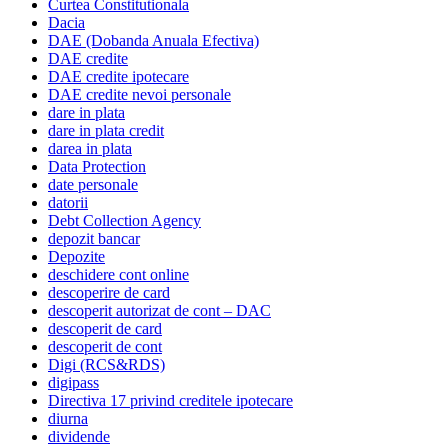
Curtea Constitutionala
Dacia
DAE (Dobanda Anuala Efectiva)
DAE credite
DAE credite ipotecare
DAE credite nevoi personale
dare in plata
dare in plata credit
darea in plata
Data Protection
date personale
datorii
Debt Collection Agency
depozit bancar
Depozite
deschidere cont online
descoperire de card
descoperit autorizat de cont – DAC
descoperit de card
descoperit de cont
Digi (RCS&RDS)
digipass
Directiva 17 privind creditele ipotecare
diurna
dividende