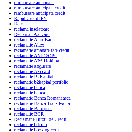
rambursare anticipata
rambursare anticipata credit
rambursare anticipata credit
Rapid Credit IFN
Rate
reclama inselatoare
Reclamati Axi card
reclamatie Alior Bank
reclamatie Altex
reclamatie amanare rate credit
reclamatie ANPC/OPC
reclamatie APS Holding
reclamatie asigurare
reclamatie Axi card
reclamatie B2Kapital
reclamatie b2kapital portfolio
reclamatie banca
reclamatie banca
reclamatie Banca Romaneasca
reclamatie Banca Transilvania
reclamatie Bancpost
reclamatie BCR
Reclamatie Biroul de Credit
reclamatie bitcoin
reclamatie booking.com