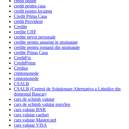
credit online
credit pentru casa
credit pentru locuinta
Credit Prima Casa
credit Provident
Credite
credite CHF
credite nevoi personale
credite pentru angajati in strainatate
credite pentru romanii din strainatate
credite Prima Casa
CreditFix
CreditPrime
Credius
criptomonede
criptomonede
CSALB
CSALB (Centrul de Solutionare Alternativa a Litigiilor din
domeniul Bancar)
curs de schimb valutar
curs de schimb valutar euro/leu
curs valutar BNR
curs valutar carduri
curs valutar Mastercard
curs valutar VISA