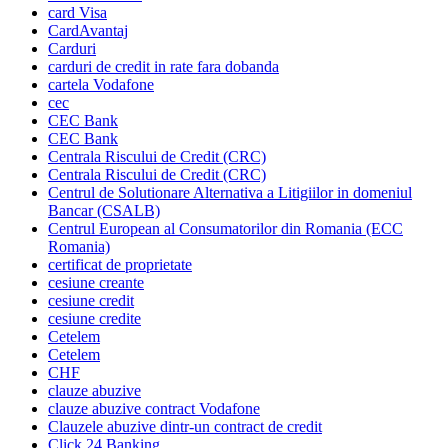
card Visa
CardAvantaj
Carduri
carduri de credit in rate fara dobanda
cartela Vodafone
cec
CEC Bank
CEC Bank
Centrala Riscului de Credit (CRC)
Centrala Riscului de Credit (CRC)
Centrul de Solutionare Alternativa a Litigiilor in domeniul
Bancar (CSALB)
Centrul European al Consumatorilor din Romania (ECC
Romania)
certificat de proprietate
cesiune creante
cesiune credit
cesiune credite
Cetelem
Cetelem
CHF
clauze abuzive
clauze abuzive contract Vodafone
Clauzele abuzive dintr-un contract de credit
Click 24 Banking