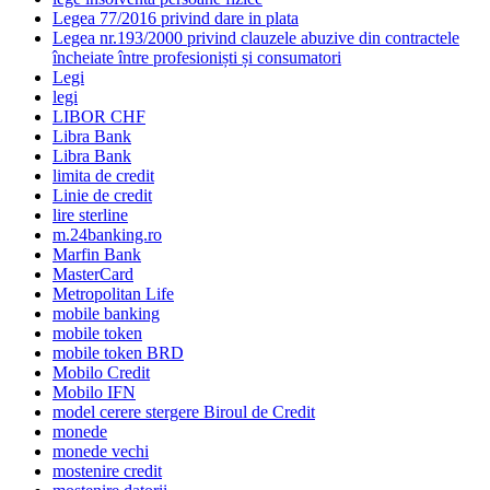
Legea 77/2016 privind dare in plata
Legea nr.193/2000 privind clauzele abuzive din contractele
încheiate între profesioniști și consumatori
Legi
legi
LIBOR CHF
Libra Bank
Libra Bank
limita de credit
Linie de credit
lire sterline
m.24banking.ro
Marfin Bank
MasterCard
Metropolitan Life
mobile banking
mobile token
mobile token BRD
Mobilo Credit
Mobilo IFN
model cerere stergere Biroul de Credit
monede
monede vechi
mostenire credit