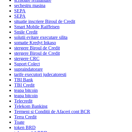
scrisoare refinantare
sechestru masina
SEPA
SEPA
situatie inscriere Biroul de Credit
Smart Mobile Raiffeisen
Smile Credit
solutii evitare executare silita
somatie Kredyt Inkaso
stergere Biroul de Credit
stergere Biroul de Credit
stergere CRC
Suport Colect
supraindatorare
tarife executori judecatoresti
TBI Bank
TBI Credit
teapa bitcoin
teapa bitcoin
Telecredit
Telekom Banking
Termeni si Conditii de Afaceri cont BCR
Terra Credit
Toate
token BRD