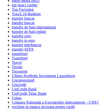
token mobil BRD
top banci credite
Top Factoring
Touch 24 Banking
transfer bancar
transfer bancar
transfer de bani international
transfer de bani online
transfer euro
transfer in euro
transfer interbancar
transfer SEPA
transferuri
Transfond
Travel
Trends
Trezorerie
Ultimo Portftolio Investment Luxemburg
Uncategorized
Unicredit
UniCredit Bank
UniCredit Tiriac Bank
Uniqa
Uniunea Nationala a Executorilor Judecatoresti – UNEJ
vechime in munca necesara pentru credit