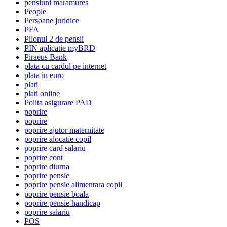
pensiuni maramures
People
Persoane juridice
PFA
Pilonul 2 de pensii
PIN aplicatie myBRD
Piraeus Bank
plata cu cardul pe internet
plata in euro
plati
plati online
Polita asigurare PAD
poprire
poprire
poprire ajutor maternitate
poprire alocatie copil
poprire card salariu
poprire cont
poprire diurna
poprire pensie
poprire pensie alimentara copil
poprire pensie boala
poprire pensie handicap
poprire salariu
POS