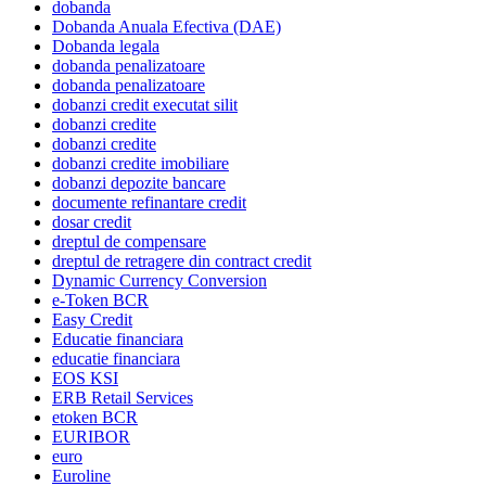
dobanda
Dobanda Anuala Efectiva (DAE)
Dobanda legala
dobanda penalizatoare
dobanda penalizatoare
dobanzi credit executat silit
dobanzi credite
dobanzi credite
dobanzi credite imobiliare
dobanzi depozite bancare
documente refinantare credit
dosar credit
dreptul de compensare
dreptul de retragere din contract credit
Dynamic Currency Conversion
e-Token BCR
Easy Credit
Educatie financiara
educatie financiara
EOS KSI
ERB Retail Services
etoken BCR
EURIBOR
euro
Euroline