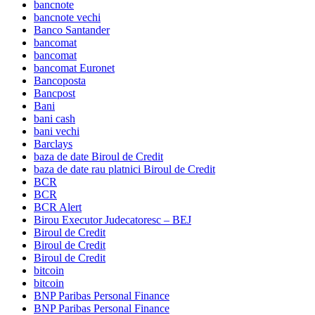
bancnote
bancnote vechi
Banco Santander
bancomat
bancomat
bancomat Euronet
Bancoposta
Bancpost
Bani
bani cash
bani vechi
Barclays
baza de date Biroul de Credit
baza de date rau platnici Biroul de Credit
BCR
BCR
BCR Alert
Birou Executor Judecatoresc – BEJ
Biroul de Credit
Biroul de Credit
Biroul de Credit
bitcoin
bitcoin
BNP Paribas Personal Finance
BNP Paribas Personal Finance