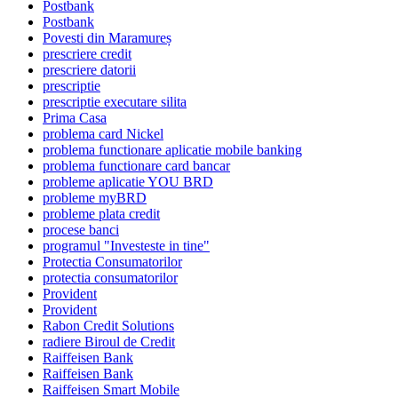
Postbank
Postbank
Povesti din Maramureș
prescriere credit
prescriere datorii
prescriptie
prescriptie executare silita
Prima Casa
problema card Nickel
problema functionare aplicatie mobile banking
problema functionare card bancar
probleme aplicatie YOU BRD
probleme myBRD
probleme plata credit
procese banci
programul "Investeste in tine"
Protectia Consumatorilor
protectia consumatorilor
Provident
Provident
Rabon Credit Solutions
radiere Biroul de Credit
Raiffeisen Bank
Raiffeisen Bank
Raiffeisen Smart Mobile