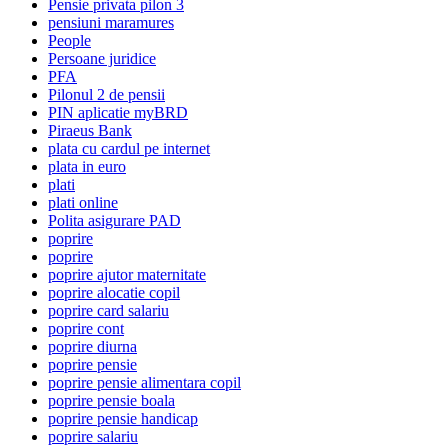
Pensie privata pilon 3
pensiuni maramures
People
Persoane juridice
PFA
Pilonul 2 de pensii
PIN aplicatie myBRD
Piraeus Bank
plata cu cardul pe internet
plata in euro
plati
plati online
Polita asigurare PAD
poprire
poprire
poprire ajutor maternitate
poprire alocatie copil
poprire card salariu
poprire cont
poprire diurna
poprire pensie
poprire pensie alimentara copil
poprire pensie boala
poprire pensie handicap
poprire salariu