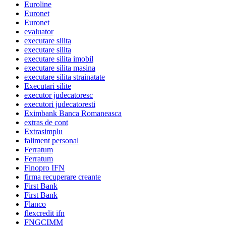
Euroline
Euronet
Euronet
evaluator
executare silita
executare silita
executare silita imobil
executare silita masina
executare silita strainatate
Executari silite
executor judecatoresc
executori judecatoresti
Eximbank Banca Romaneasca
extras de cont
Extrasimplu
faliment personal
Ferratum
Ferratum
Finopro IFN
firma recuperare creante
First Bank
First Bank
Flanco
flexcredit ifn
FNGCIMM