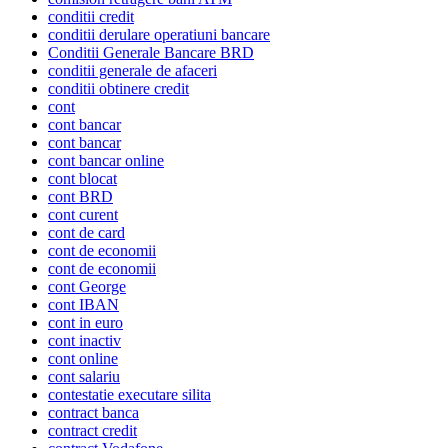
conditii credit
conditii derulare operatiuni bancare
Conditii Generale Bancare BRD
conditii generale de afaceri
conditii obtinere credit
cont
cont bancar
cont bancar
cont bancar online
cont blocat
cont BRD
cont curent
cont de card
cont de economii
cont de economii
cont George
cont IBAN
cont in euro
cont inactiv
cont online
cont salariu
contestatie executare silita
contract banca
contract credit