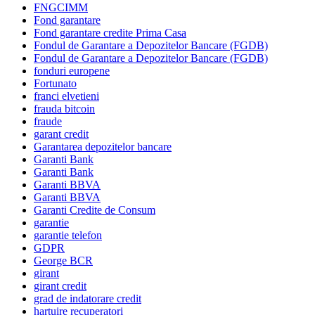
FNGCIMM
Fond garantare
Fond garantare credite Prima Casa
Fondul de Garantare a Depozitelor Bancare (FGDB)
Fondul de Garantare a Depozitelor Bancare (FGDB)
fonduri europene
Fortunato
franci elvetieni
frauda bitcoin
fraude
garant credit
Garantarea depozitelor bancare
Garanti Bank
Garanti Bank
Garanti BBVA
Garanti BBVA
Garanti Credite de Consum
garantie
garantie telefon
GDPR
George BCR
girant
girant credit
grad de indatorare credit
hartuire recuperatori