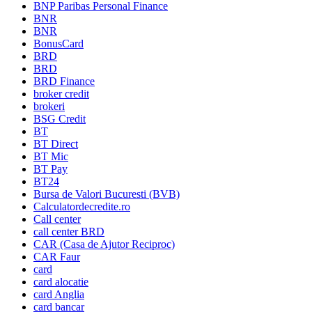
BNP Paribas Personal Finance
BNR
BNR
BonusCard
BRD
BRD
BRD Finance
broker credit
brokeri
BSG Credit
BT
BT Direct
BT Mic
BT Pay
BT24
Bursa de Valori Bucuresti (BVB)
Calculatordecredite.ro
Call center
call center BRD
CAR (Casa de Ajutor Reciproc)
CAR Faur
card
card alocatie
card Anglia
card bancar