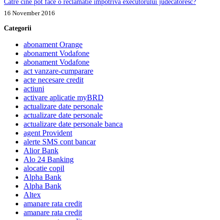
Catre cine pot face o reclamatie impotriva executorului judecatoresc?
16 November 2016
Categorii
abonament Orange
abonament Vodafone
abonament Vodafone
act vanzare-cumparare
acte necesare credit
actiuni
activare aplicatie myBRD
actualizare date personale
actualizare date personale
actualizare date personale banca
agent Provident
alerte SMS cont bancar
Alior Bank
Alo 24 Banking
alocatie copil
Alpha Bank
Alpha Bank
Altex
amanare rata credit
amanare rata credit