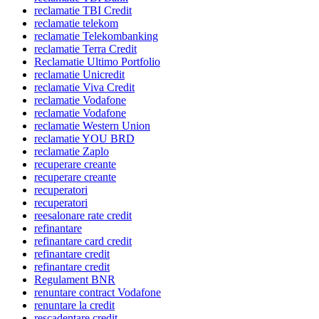
reclamatie TBI Credit
reclamatie telekom
reclamatie Telekombanking
reclamatie Terra Credit
Reclamatie Ultimo Portfolio
reclamatie Unicredit
reclamatie Viva Credit
reclamatie Vodafone
reclamatie Vodafone
reclamatie Western Union
reclamatie YOU BRD
reclamatie Zaplo
recuperare creante
recuperare creante
recuperatori
recuperatori
reesalonare rate credit
refinantare
refinantare card credit
refinantare credit
refinantare credit
Regulament BNR
renuntare contract Vodafone
renuntare la credit
rescadentare credit