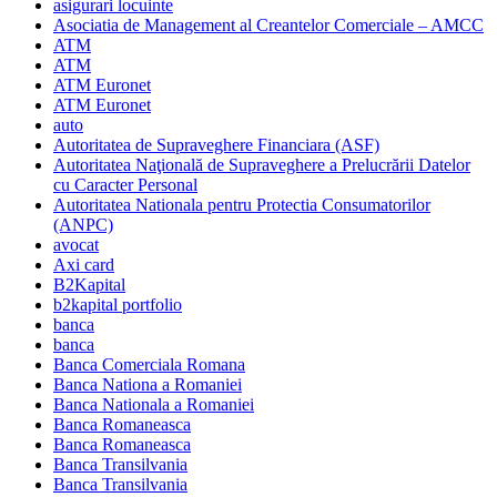
asigurari locuinte
Asociatia de Management al Creantelor Comerciale – AMCC
ATM
ATM
ATM Euronet
ATM Euronet
auto
Autoritatea de Supraveghere Financiara (ASF)
Autoritatea Naţională de Supraveghere a Prelucrării Datelor
cu Caracter Personal
Autoritatea Nationala pentru Protectia Consumatorilor
(ANPC)
avocat
Axi card
B2Kapital
b2kapital portfolio
banca
banca
Banca Comerciala Romana
Banca Nationa a Romaniei
Banca Nationala a Romaniei
Banca Romaneasca
Banca Romaneasca
Banca Transilvania
Banca Transilvania