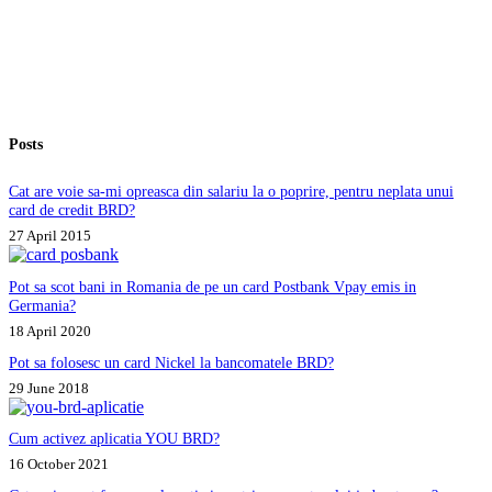
prin
OLX?
Posts
Cat are voie sa-mi opreasca din salariu la o poprire, pentru neplata unui
card de credit BRD?
27 April 2015
Pot sa scot bani in Romania de pe un card Postbank Vpay emis in
Germania?
18 April 2020
Pot sa folosesc un card Nickel la bancomatele BRD?
29 June 2018
Cum activez aplicatia YOU BRD?
16 October 2021