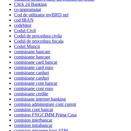
Click 24 Banking
co-imprumutat
Cod de utilizator myBRD net
cod IBAN
codebitor
Codul Civil
Codul de procedura civila
Codul de procedura fiscala
Codul Muncii
comisioane bancare
comisioane bancare
comisioane card bancar
comisioane card euro
comisioane carduri
comisioane carduri
comisioane cont bancar
comisioane cont euro
comisioane credite
comisioane internet banking
comision administrare cont curent
comision cont bancar
comision FNGCIMM Prima Casa
comision interbancar
comision intrabancar
comision retragere bani ATM