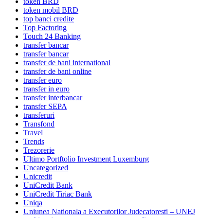
token BRD
token mobil BRD
top banci credite
Top Factoring
Touch 24 Banking
transfer bancar
transfer bancar
transfer de bani international
transfer de bani online
transfer euro
transfer in euro
transfer interbancar
transfer SEPA
transferuri
Transfond
Travel
Trends
Trezorerie
Ultimo Portftolio Investment Luxemburg
Uncategorized
Unicredit
UniCredit Bank
UniCredit Tiriac Bank
Uniqa
Uniunea Nationala a Executorilor Judecatoresti – UNEJ