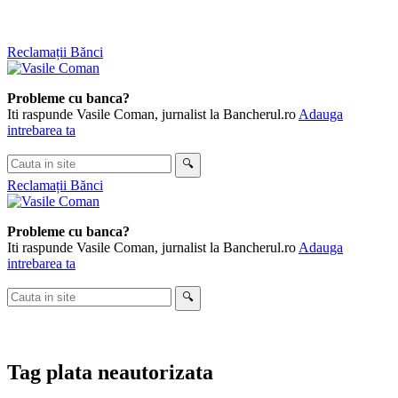
Skip
Reclamații Bănci
to
content
Probleme cu banca?
Iti raspunde Vasile Coman, jurnalist la Bancherul.ro
Adauga
intrebarea ta
Cauta
🔍
in
Reclamații Bănci
site
Probleme cu banca?
Iti raspunde Vasile Coman, jurnalist la Bancherul.ro
Adauga
intrebarea ta
Cauta
🔍
in
site
Tag
plata neautorizata