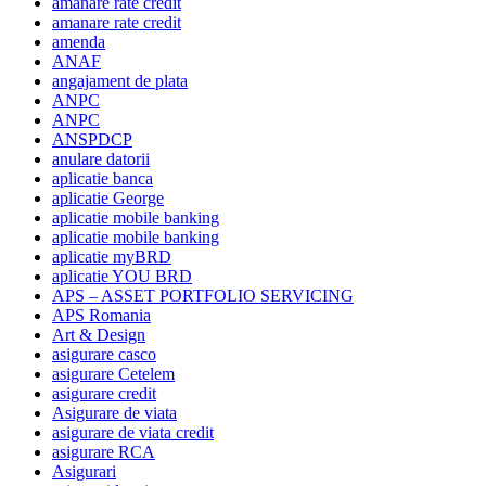
amanare rate credit
amanare rate credit
amenda
ANAF
angajament de plata
ANPC
ANPC
ANSPDCP
anulare datorii
aplicatie banca
aplicatie George
aplicatie mobile banking
aplicatie mobile banking
aplicatie myBRD
aplicatie YOU BRD
APS – ASSET PORTFOLIO SERVICING
APS Romania
Art & Design
asigurare casco
asigurare Cetelem
asigurare credit
Asigurare de viata
asigurare de viata credit
asigurare RCA
Asigurari