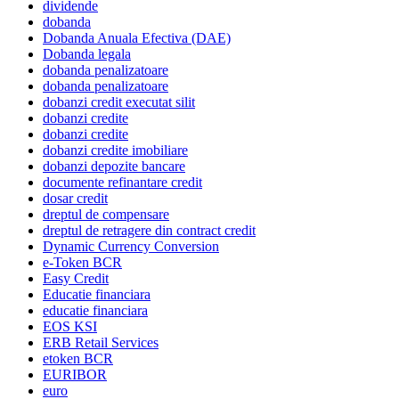
dividende
dobanda
Dobanda Anuala Efectiva (DAE)
Dobanda legala
dobanda penalizatoare
dobanda penalizatoare
dobanzi credit executat silit
dobanzi credite
dobanzi credite
dobanzi credite imobiliare
dobanzi depozite bancare
documente refinantare credit
dosar credit
dreptul de compensare
dreptul de retragere din contract credit
Dynamic Currency Conversion
e-Token BCR
Easy Credit
Educatie financiara
educatie financiara
EOS KSI
ERB Retail Services
etoken BCR
EURIBOR
euro