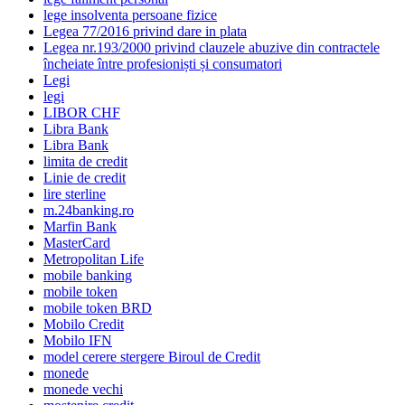
lege insolventa persoane fizice
Legea 77/2016 privind dare in plata
Legea nr.193/2000 privind clauzele abuzive din contractele
încheiate între profesioniști și consumatori
Legi
legi
LIBOR CHF
Libra Bank
Libra Bank
limita de credit
Linie de credit
lire sterline
m.24banking.ro
Marfin Bank
MasterCard
Metropolitan Life
mobile banking
mobile token
mobile token BRD
Mobilo Credit
Mobilo IFN
model cerere stergere Biroul de Credit
monede
monede vechi