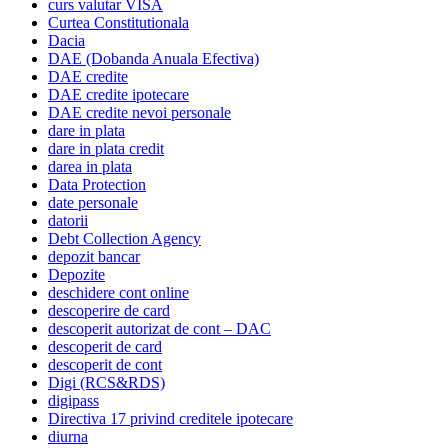
curs valutar VISA
Curtea Constitutionala
Dacia
DAE (Dobanda Anuala Efectiva)
DAE credite
DAE credite ipotecare
DAE credite nevoi personale
dare in plata
dare in plata credit
darea in plata
Data Protection
date personale
datorii
Debt Collection Agency
depozit bancar
Depozite
deschidere cont online
descoperire de card
descoperit autorizat de cont – DAC
descoperit de card
descoperit de cont
Digi (RCS&RDS)
digipass
Directiva 17 privind creditele ipotecare
diurna