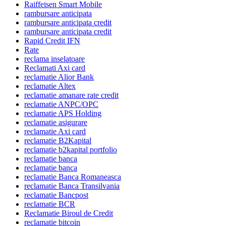
Raiffeisen Smart Mobile
rambursare anticipata
rambursare anticipata credit
rambursare anticipata credit
Rapid Credit IFN
Rate
reclama inselatoare
Reclamati Axi card
reclamatie Alior Bank
reclamatie Altex
reclamatie amanare rate credit
reclamatie ANPC/OPC
reclamatie APS Holding
reclamatie asigurare
reclamatie Axi card
reclamatie B2Kapital
reclamatie b2kapital portfolio
reclamatie banca
reclamatie banca
reclamatie Banca Romaneasca
reclamatie Banca Transilvania
reclamatie Bancpost
reclamatie BCR
Reclamatie Biroul de Credit
reclamatie bitcoin