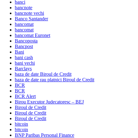
banci
bancnote
bancnote vechi
Banco Santander
bancomat
bancomat
bancomat Euronet
Bancoposta
Bancpost
Bani
bani cash
bani vechi
Barclays
baza de date Biroul de Credit
baza de date rau platnici Biroul de Credit
BCR
BCR
BCR Alert
Birou Executor Judecatoresc – BEJ
Biroul de Credit
Biroul de Credit
Biroul de Credit
bitcoin
bitcoin
BNP Paribas Personal Finance