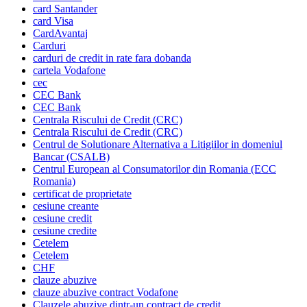
card Santander
card Visa
CardAvantaj
Carduri
carduri de credit in rate fara dobanda
cartela Vodafone
cec
CEC Bank
CEC Bank
Centrala Riscului de Credit (CRC)
Centrala Riscului de Credit (CRC)
Centrul de Solutionare Alternativa a Litigiilor in domeniul
Bancar (CSALB)
Centrul European al Consumatorilor din Romania (ECC
Romania)
certificat de proprietate
cesiune creante
cesiune credit
cesiune credite
Cetelem
Cetelem
CHF
clauze abuzive
clauze abuzive contract Vodafone
Clauzele abuzive dintr-un contract de credit