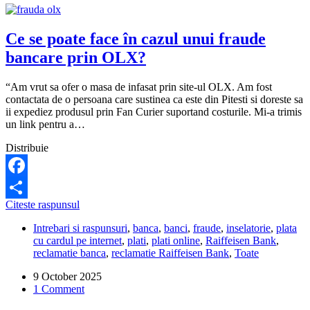
Ce se poate face în cazul unui fraude
bancare prin OLX?
“Am vrut sa ofer o masa de infasat prin site-ul OLX. Am fost
contactata de o persoana care sustinea ca este din Pitesti si doreste sa
ii expediez produsul prin Fan Curier suportand costurile. Mi-a trimis
un link pentru a…
Distribuie
Facebook
Ce
Citeste raspunsul
Share
se
Intrebari si raspunsuri
,
banca
,
banci
,
fraude
,
inselatorie
,
plata
poate
cu cardul pe internet
,
plati
,
plati online
,
Raiffeisen Bank
,
face
reclamatie banca
,
reclamatie Raiffeisen Bank
,
Toate
în
cazul
9 October 2025
unui
1 Comment
fraude
bancare