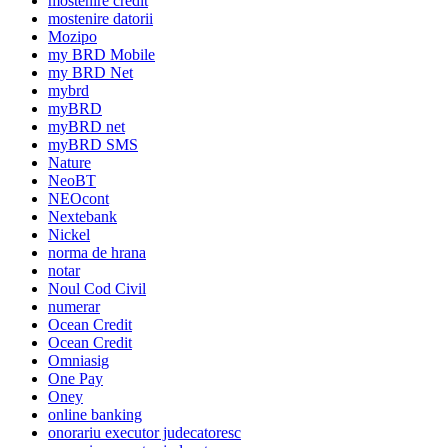
mostenire credit
mostenire datorii
Mozipo
my BRD Mobile
my BRD Net
mybrd
myBRD
myBRD net
myBRD SMS
Nature
NeoBT
NEOcont
Nextebank
Nickel
norma de hrana
notar
Noul Cod Civil
numerar
Ocean Credit
Ocean Credit
Omniasig
One Pay
Oney
online banking
onorariu executor judecatoresc