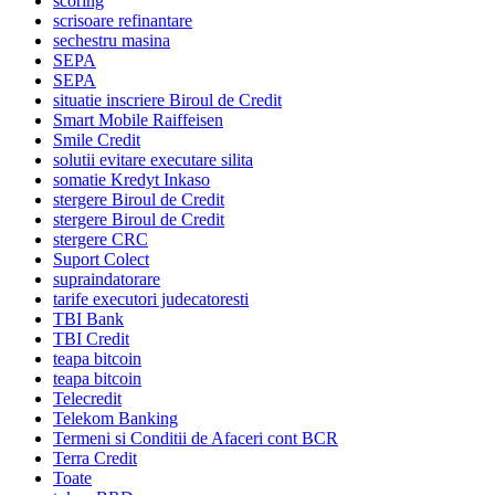
scoring
scrisoare refinantare
sechestru masina
SEPA
SEPA
situatie inscriere Biroul de Credit
Smart Mobile Raiffeisen
Smile Credit
solutii evitare executare silita
somatie Kredyt Inkaso
stergere Biroul de Credit
stergere Biroul de Credit
stergere CRC
Suport Colect
supraindatorare
tarife executori judecatoresti
TBI Bank
TBI Credit
teapa bitcoin
teapa bitcoin
Telecredit
Telekom Banking
Termeni si Conditii de Afaceri cont BCR
Terra Credit
Toate