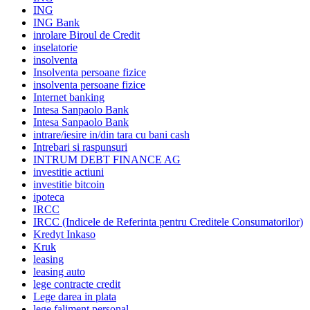
ING
ING Bank
inrolare Biroul de Credit
inselatorie
insolventa
Insolventa persoane fizice
insolventa persoane fizice
Internet banking
Intesa Sanpaolo Bank
Intesa Sanpaolo Bank
intrare/iesire in/din tara cu bani cash
Intrebari si raspunsuri
INTRUM DEBT FINANCE AG
investitie actiuni
investitie bitcoin
ipoteca
IRCC
IRCC (Indicele de Referinta pentru Creditele Consumatorilor)
Kredyt Inkaso
Kruk
leasing
leasing auto
lege contracte credit
Lege darea in plata
lege faliment personal