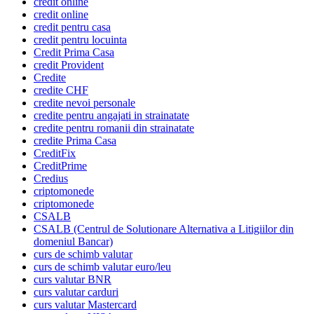
credit online
credit online
credit pentru casa
credit pentru locuinta
Credit Prima Casa
credit Provident
Credite
credite CHF
credite nevoi personale
credite pentru angajati in strainatate
credite pentru romanii din strainatate
credite Prima Casa
CreditFix
CreditPrime
Credius
criptomonede
criptomonede
CSALB
CSALB (Centrul de Solutionare Alternativa a Litigiilor din
domeniul Bancar)
curs de schimb valutar
curs de schimb valutar euro/leu
curs valutar BNR
curs valutar carduri
curs valutar Mastercard