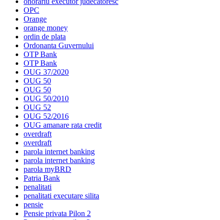
onorariu executor judecatoresc
OPC
Orange
orange money
ordin de plata
Ordonanta Guvernului
OTP Bank
OTP Bank
OUG 37/2020
OUG 50
OUG 50
OUG 50/2010
OUG 52
OUG 52/2016
OUG amanare rata credit
overdraft
overdraft
parola internet banking
parola internet banking
parola myBRD
Patria Bank
penalitati
penalitati executare silita
pensie
Pensie privata Pilon 2