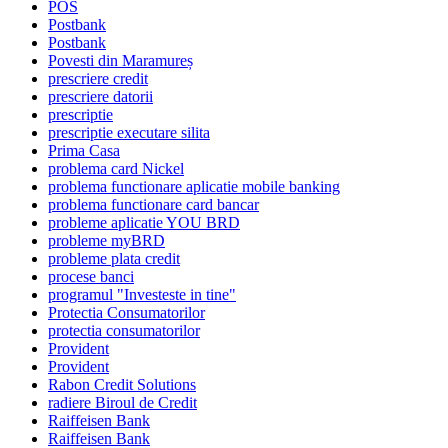
POS
Postbank
Postbank
Povesti din Maramureș
prescriere credit
prescriere datorii
prescriptie
prescriptie executare silita
Prima Casa
problema card Nickel
problema functionare aplicatie mobile banking
problema functionare card bancar
probleme aplicatie YOU BRD
probleme myBRD
probleme plata credit
procese banci
programul "Investeste in tine"
Protectia Consumatorilor
protectia consumatorilor
Provident
Provident
Rabon Credit Solutions
radiere Biroul de Credit
Raiffeisen Bank
Raiffeisen Bank