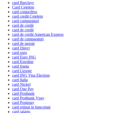
card Barclays
Card Cetelem
card contactless
card credit Cetelem
card cumparaturi
card de credit
card de credit
card de credit American Express
card de cumparaturi
card de pensie
card Direct
card euro
card Euro ING
card Euroline
card franta
card George
card ING Visa Electron
card Italia
card Nickel
card One Pay
card Postbank
card Postbank Vpay
card Postepay
card retinut in bancomat
card salariu