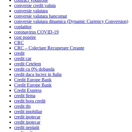
contract Vodafone
conversie credit valuta
conversie valutara
conversie valutara bancomat
conversie valutara dinamica (Dynamic Currency Conversion)
coplatitor
coronavirus COVID-19
cost poprire
CRC
CRC – Colectare Recuperare Creante
credit
credit car
credit Cetelem
credit cu 0% dobanda
credit daca lucrez in Italia
Credit Europe Bank
Credit Europe Bank
Credit Express
credit firma
credit hora credit
credit ifn
credit imobiliar
credit ipotecar
credit ipotecar
credit neplatit