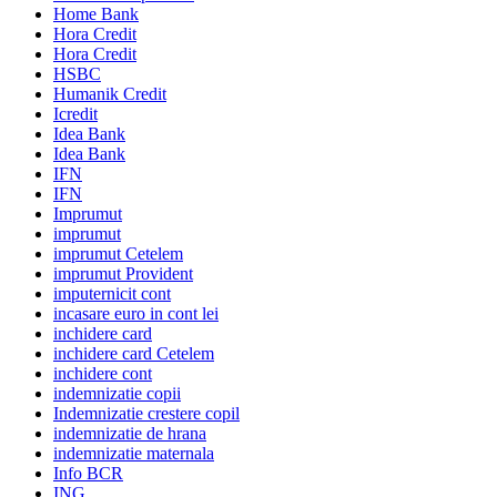
Home Bank
Hora Credit
Hora Credit
HSBC
Humanik Credit
Icredit
Idea Bank
Idea Bank
IFN
IFN
Imprumut
imprumut
imprumut Cetelem
imprumut Provident
imputernicit cont
incasare euro in cont lei
inchidere card
inchidere card Cetelem
inchidere cont
indemnizatie copii
Indemnizatie crestere copil
indemnizatie de hrana
indemnizatie maternala
Info BCR
ING