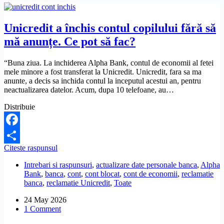
Unicredit a închis contul copilului fără să
mă anunțe. Ce pot să fac?
“Buna ziua. La inchiderea Alpha Bank, contul de economii al fetei
mele minore a fost transferat la Unicredit. Unicredit, fara sa ma
anunte, a decis sa inchida contul la inceputul acestui an, pentru
neactualizarea datelor. Acum, dupa 10 telefoane, au…
Distribuie
Facebook
Unicredit
Citeste raspunsul
Share
a
Intrebari si raspunsuri
,
actualizare date personale banca
,
Alpha
închis
Bank
,
banca
,
cont
,
cont blocat
,
cont de economii
,
reclamatie
contul
banca
,
reclamatie Unicredit
,
Toate
copilului
fără
24 May 2026
să
1 Comment
mă
anunțe.