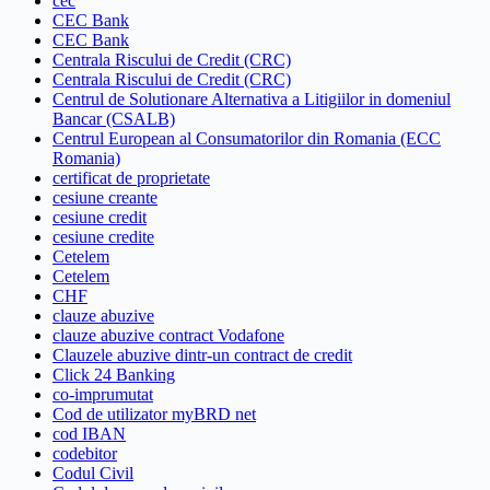
cec
CEC Bank
CEC Bank
Centrala Riscului de Credit (CRC)
Centrala Riscului de Credit (CRC)
Centrul de Solutionare Alternativa a Litigiilor in domeniul
Bancar (CSALB)
Centrul European al Consumatorilor din Romania (ECC
Romania)
certificat de proprietate
cesiune creante
cesiune credit
cesiune credite
Cetelem
Cetelem
CHF
clauze abuzive
clauze abuzive contract Vodafone
Clauzele abuzive dintr-un contract de credit
Click 24 Banking
co-imprumutat
Cod de utilizator myBRD net
cod IBAN
codebitor
Codul Civil