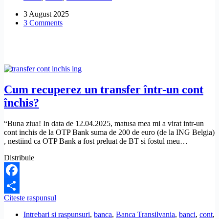
România
3 August 2025
datoria
3 Comments
la
SVS
Austria?
Cum recuperez un transfer într-un cont
închis?
“Buna ziua! In data de 12.04.2025, matusa mea mi a virat intr-un
cont inchis de la OTP Bank suma de 200 de euro (de la ING Belgia)
, nestiind ca OTP Bank a fost preluat de BT si fostul meu…
Distribuie
Facebook
Cum
Citeste raspunsul
Share
recuperez
Intrebari si raspunsuri
,
banca
,
Banca Transilvania
,
banci
,
cont
,
un