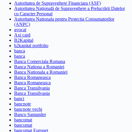
Autoritatea de Supraveghere Financiara (ASF)
Autoritatea Naţională de Supraveghere a Prelucrării Datelor
cu Caracter Personal
Autoritatea Nationala pentru Protectia Consumatorilor
(ANPC)
avocat
Axi card
B2Kapital
b2kapital portfolio
banca
banca
Banca Comerciala Romana
Banca Nationa a Romaniei
Banca Nationala a Romaniei
Banca Romaneasca
Banca Romaneasca
Banca Transilvania
Banca Transilvania
banci
bancnote
bancnote vechi
Banco Santander
bancomat
bancomat
bancomat Euronet