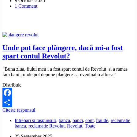
8 October 2025
Intesa,
1 Comment
mai
primesc
pensia
pe
card?
Unde pot face plângere, dacă mi-a fost
spart contul Revolut?
“Buna ziua, fiului meu i a fost spart contul de Revolut si a ramas
fara bani , unde pot depune plangere … eventual o adresa”
Distribuie
Facebook
Unde
Citeste raspunsul
Share
pot
Intrebari si raspunsuri
,
banca
,
banci
,
cont
,
fraude
,
reclamatie
face
banca
,
reclamatie Revolut
,
Revolut
,
Toate
plângere,
dacă
25 September 2025