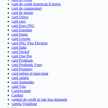
card de credit American Express
card de cumparaturi
card de pensie
card Direct
card euro
card Euro ING
card Euroline
card franta
card George
card ING Visa Electron
card Italia
card Nickel
card One Pay
card Postbank
card Postbank Vpay
card Postepay
card retinut in bancomat
card salariu
card Santander
card Visa
CardAvantaj
Carduri
carduri de credit in rate fara dobanda
cartela Vodafone