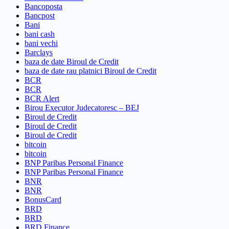
Bancoposta
Bancpost
Bani
bani cash
bani vechi
Barclays
baza de date Biroul de Credit
baza de date rau platnici Biroul de Credit
BCR
BCR
BCR Alert
Birou Executor Judecatoresc – BEJ
Biroul de Credit
Biroul de Credit
Biroul de Credit
bitcoin
bitcoin
BNP Paribas Personal Finance
BNP Paribas Personal Finance
BNR
BNR
BonusCard
BRD
BRD
BRD Finance