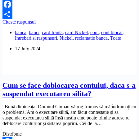
Facebook
Cum
Citeste raspunsul
Share
pot
banca
,
banci
,
card franta
,
card Nickel
,
cont
,
cont blocat
,
sa
Intrebari si raspunsuri
,
Nickel
,
reclamatie banca
,
Toate
recuperez
banii
17 July 2024
din
contul
Nickel
blocat?
Cum se face doblocarea contului, daca s-a
suspendat executarea silita?
“Bună dimineața. Domnul Coman vă rog frumos să mă îndrumați cu
o problemă. Am o executare silită, am făcut contestație și sa
suspendat executarea silită însă nustiu cine poate trimite adrese re
deblocare conturilor și sistarea popririi. Cei de la…
Distribuie