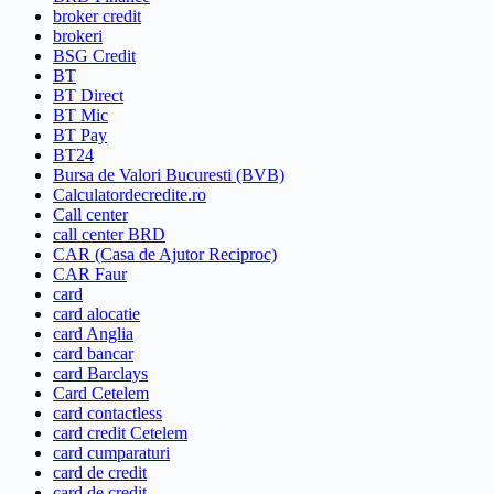
broker credit
brokeri
BSG Credit
BT
BT Direct
BT Mic
BT Pay
BT24
Bursa de Valori Bucuresti (BVB)
Calculatordecredite.ro
Call center
call center BRD
CAR (Casa de Ajutor Reciproc)
CAR Faur
card
card alocatie
card Anglia
card bancar
card Barclays
Card Cetelem
card contactless
card credit Cetelem
card cumparaturi
card de credit
card de credit