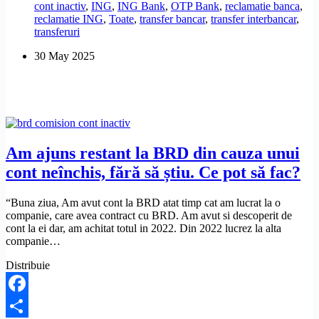
cont inactiv
,
ING
,
ING Bank
,
OTP Bank
,
reclamatie banca
,
transfer
reclamatie ING
,
Toate
,
transfer bancar
,
transfer interbancar
,
într-
transferuri
un
cont
30 May 2025
închis?
Am ajuns restant la BRD din cauza unui
cont neînchis, fără să știu. Ce pot să fac?
“Buna ziua, Am avut cont la BRD atat timp cat am lucrat la o
companie, care avea contract cu BRD. Am avut si descoperit de
cont la ei dar, am achitat totul in 2022. Din 2022 lucrez la alta
companie…
Distribuie
Facebook