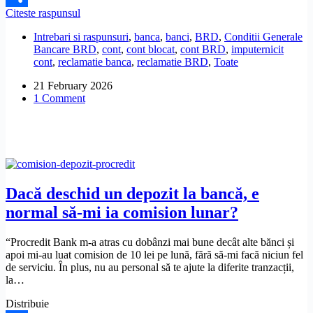
BRD
Citeste raspunsul
Share
a
Intrebari si raspunsuri
,
banca
,
banci
,
BRD
,
Conditii Generale
permis
Bancare BRD
,
cont
,
cont blocat
,
cont BRD
,
imputernicit
împuternicitului
cont
,
reclamatie banca
,
reclamatie BRD
,
Toate
să
retragă
21 February 2026
banii
1 Comment
din
cont,
fără
acordul
meu.
Ce
pot
să
Dacă deschid un depozit la bancă, e
fac?
normal să-mi ia comision lunar?
“Procredit Bank m-a atras cu dobânzi mai bune decât alte bănci și
apoi mi-au luat comision de 10 lei pe lună, fără să-mi facă niciun fel
de serviciu. În plus, nu au personal să te ajute la diferite tranzacții,
la…
Distribuie