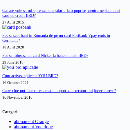
sa
fac?
Cat are voie sa-mi opreasca din salariu la o poprire, pentru neplata unui
card de credit BRD?
27 April 2015
Pot sa scot bani in Romania de pe un card Postbank Vpay emis in
Germania?
18 April 2020
Pot sa folosesc un card Nickel la bancomatele BRD?
29 June 2018
Cum activez aplicatia YOU BRD?
16 October 2021
Catre cine pot face o reclamatie impotriva executorului judecatoresc?
16 November 2016
Categorii
abonament Orange
abonament Vodafone