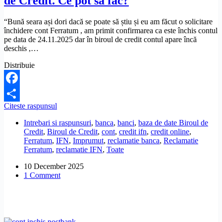
de Credit. Ce pot să fac?
fac?
“Bună seara ași dori dacă se poate să știu și eu am făcut o solicitare
închidere cont Ferratum , am primit confirmarea ca este închis contul
pe data de 24.11.2025 dar în biroul de credit contul apare încă
deschis ,…
Distribuie
Facebook
Ferratum
Citeste raspunsul
Share
nu
Intrebari si raspunsuri
,
banca
,
banci
,
baza de date Biroul de
mi-
Credit
,
Biroul de Credit
,
cont
,
credit ifn
,
credit online
,
a
Ferratum
,
IFN
,
Imprumut
,
reclamatie banca
,
Reclamatie
închis
Ferratum
,
reclamatie IFN
,
Toate
contul
în
10 December 2025
Biroul
1 Comment
de
Credit.
Ce
pot
să
fac?