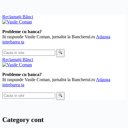
Skip
Reclamații Bănci
to
content
Probleme cu banca?
Iti raspunde Vasile Coman, jurnalist la Bancherul.ro
Adauga
intrebarea ta
Cauta
🔍
in
Reclamații Bănci
site
Probleme cu banca?
Iti raspunde Vasile Coman, jurnalist la Bancherul.ro
Adauga
intrebarea ta
Cauta
🔍
in
site
Category
cont