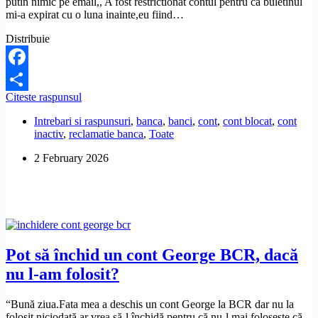
putin nimic pe email,, A fost restrictionat contul pentru ca buletinul
mi-a expirat cu o luna inainte,eu fiind…
Distribuie
Facebook
Banca
Citeste raspunsul
Share
mi-
Intrebari si raspunsuri
,
banca
,
banci
,
cont
,
cont blocat
,
cont
a
inactiv
,
reclamatie banca
,
Toate
blocat
contul
2 February 2026
pentru
buletinul
expirat.
Ce
pot
să
fac?
Pot să închid un cont George BCR, dacă
nu l-am folosit?
“Bună ziua.Fata mea a deschis un cont George la BCR dar nu la
folosit niciodată ar vrea să-l închidă pentru că nu-l mai folosește că