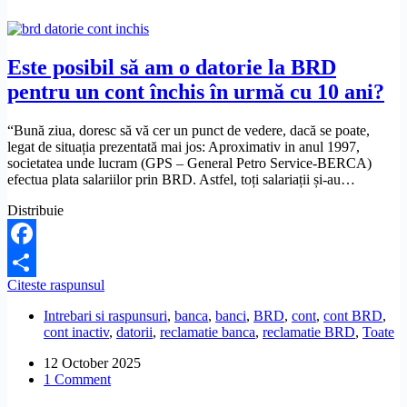
Este posibil să am o datorie la BRD
pentru un cont închis în urmă cu 10 ani?
“Bună ziua, doresc să vă cer un punct de vedere, dacă se poate,
legat de situația prezentată mai jos: Aproximativ in anul 1997,
societatea unde lucram (GPS – General Petro Service-BERCA)
efectua plata salariilor prin BRD. Astfel, toți salariații și-au…
Distribuie
Facebook
Este
Citeste raspunsul
Share
posibil
Intrebari si raspunsuri
,
banca
,
banci
,
BRD
,
cont
,
cont BRD
,
să
cont inactiv
,
datorii
,
reclamatie banca
,
reclamatie BRD
,
Toate
am
o
12 October 2025
datorie
1 Comment
la
BRD