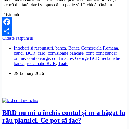
pleacă din țară, dar i sa spus că nu poate să l închidă până nu…
Distribuie
Facebook
Pot
Citeste raspunsul
Share
să
Intrebari si raspunsuri
,
banca
,
Banca Comerciala Romana
,
închid
banci
,
BCR
,
card
,
comisioane bancare
,
cont
,
cont bancar
un
online
,
cont George
,
cont inactiv
,
George BCR
,
reclamatie
cont
banca
,
reclamatie BCR
,
Toate
George
BCR,
29 January 2026
dacă
nu
l-
am
folosit?
BRD nu mi-a închis contul și m-a băgat la
rău platnici. Ce pot să fac?