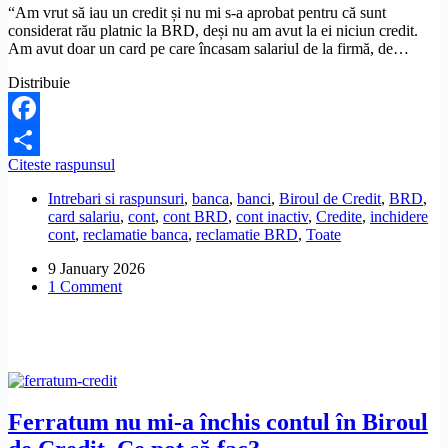
“Am vrut să iau un credit și nu mi s-a aprobat pentru că sunt
considerat rău platnic la BRD, deși nu am avut la ei niciun credit.
Am avut doar un card pe care încasam salariul de la firmă, de…
Distribuie
Facebook
BRD
Citeste raspunsul
Share
nu
Intrebari si raspunsuri
,
banca
,
banci
,
Biroul de Credit
,
BRD
,
mi-
card salariu
,
cont
,
cont BRD
,
cont inactiv
,
Credite
,
inchidere
a
cont
,
reclamatie banca
,
reclamatie BRD
,
Toate
închis
contul
9 January 2026
și
1 Comment
m-
a
băgat
la
rău
platnici.
Ce
pot
Ferratum nu mi-a închis contul în Biroul
să