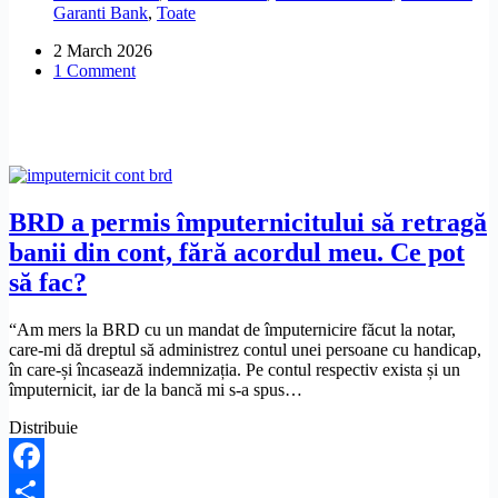
Garanti Bank
,
Toate
de
1300
2 March 2026
de
1 Comment
lei
pentru
un
cont
neînchis.
Ce
pot
să
BRD a permis împuternicitului să retragă
fac?
banii din cont, fără acordul meu. Ce pot
să fac?
“Am mers la BRD cu un mandat de împuternicire făcut la notar,
care-mi dă dreptul să administrez contul unei persoane cu handicap,
în care-și încasează indemnizația. Pe contul respectiv exista și un
împuternicit, iar de la bancă mi s-a spus…
Distribuie
Facebook