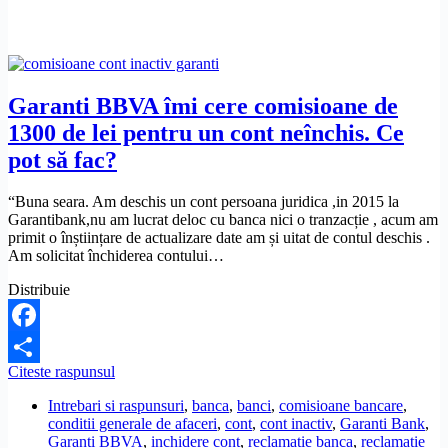
Ce
pot
să
fac?
Garanti BBVA îmi cere comisioane de
1300 de lei pentru un cont neînchis. Ce
pot să fac?
“Buna seara. Am deschis un cont persoana juridica ,in 2015 la
Garantibank,nu am lucrat deloc cu banca nici o tranzacție , acum am
primit o înștiințare de actualizare date am și uitat de contul deschis .
Am solicitat închiderea contului…
Distribuie
Facebook
Garanti
Citeste raspunsul
Share
BBVA
Intrebari si raspunsuri
,
banca
,
banci
,
comisioane bancare
,
îmi
conditii generale de afaceri
,
cont
,
cont inactiv
,
Garanti Bank
,
cere
Garanti BBVA
,
inchidere cont
,
reclamatie banca
,
reclamatie
comisioane