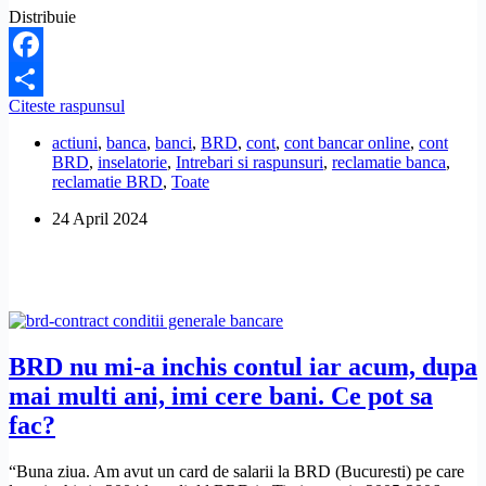
Distribuie
Facebook
Cum
Citeste raspunsul
Share
pot
actiuni
,
banca
,
banci
,
BRD
,
cont
,
cont bancar online
,
cont
sa
BRD
,
inselatorie
,
Intrebari si raspunsuri
,
reclamatie banca
,
scap
reclamatie BRD
,
Toate
de
escrocii
24 April 2024
de
la
Artisfinance?
BRD nu mi-a inchis contul iar acum, dupa
mai multi ani, imi cere bani. Ce pot sa
fac?
“Buna ziua. Am avut un card de salarii la BRD (Bucuresti) pe care