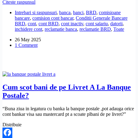
Am
Citeste raspunsul
Share
ajuns
Intrebari si raspunsuri
,
banca
,
banci
,
BRD
,
comisioane
restant
bancare
,
comision cont bancar
,
Conditii Generale Bancare
la
BRD
,
cont
,
cont BRD
,
cont inactiv
,
cont salariu
,
datorii
,
BRD
inchidere cont
,
reclamatie banca
,
reclamatie BRD
,
Toate
din
cauza
26 May 2025
unui
1 Comment
cont
neînchis,
fără
să
știu.
Ce
pot
să
Cum scot bani de pe Livret A La Banque
fac?
Postale?
“Buna ziua in legatura cu banka la banque postale ,pot adauga orice
cont bankar visa sau mastercard pt a scoate plbani de pe livret?”
Distribuie