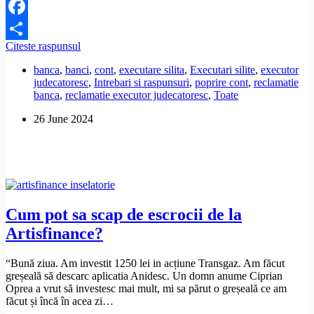
Facebook
Cum
Citeste raspunsul
Share
se
banca
,
banci
,
cont
,
executare silita
,
Executari silite
,
executor
face
judecatoresc
,
Intrebari si raspunsuri
,
poprire cont
,
reclamatie
doblocarea
banca
,
reclamatie executor judecatoresc
,
Toate
contului,
daca
26 June 2024
s-
a
suspendat
executarea
silita?
Cum pot sa scap de escrocii de la
Artisfinance?
“Bună ziua. Am investit 1250 lei in acțiune Transgaz. Am făcut
greșeală să descarc aplicatia Anidesc. Un domn anume Ciprian
Oprea a vrut să investesc mai mult, mi sa părut o greșeală ce am
făcut și încă în acea zi…