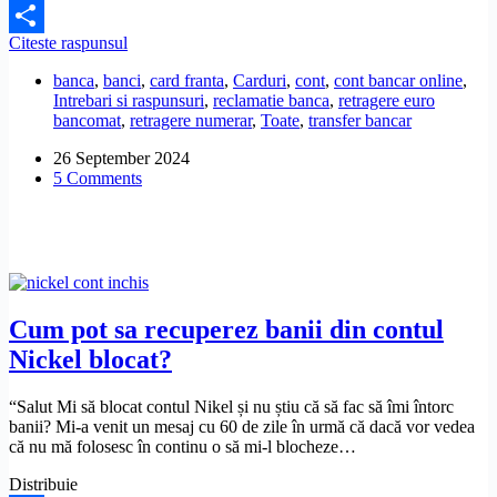
Facebook
Cum
Citeste raspunsul
Share
scot
banca
,
banci
,
card franta
,
Carduri
,
cont
,
cont bancar online
,
bani
Intrebari si raspunsuri
,
reclamatie banca
,
retragere euro
de
bancomat
,
retragere numerar
,
Toate
,
transfer bancar
pe
Livret
26 September 2024
A
5 Comments
La
Banque
Postale?
Cum pot sa recuperez banii din contul
Nickel blocat?
“Salut Mi să blocat contul Nikel și nu știu că să fac să îmi întorc
banii? Mi-a venit un mesaj cu 60 de zile în urmă că dacă vor vedea
că nu mă folosesc în continu o să mi-l blocheze…
Distribuie