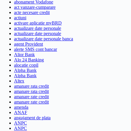
abonament Vodafone
act vanzare-cumparare
acte necesare credit
actiuni
activare aplicatie myBRD
actualizare date personale
actualizare date personale
actualizare date personale banca
agent Provident
alerte SMS cont bancar
Alior Bank
Alo 24 Banking
alocatie copil
Alpha Bank
Alpha Bank
Altex
amanare rata credit
amanare rata credit
amanare rate credit
amanare rate credit
amenda
ANAF
angajament de plata
ANPC
ANPC