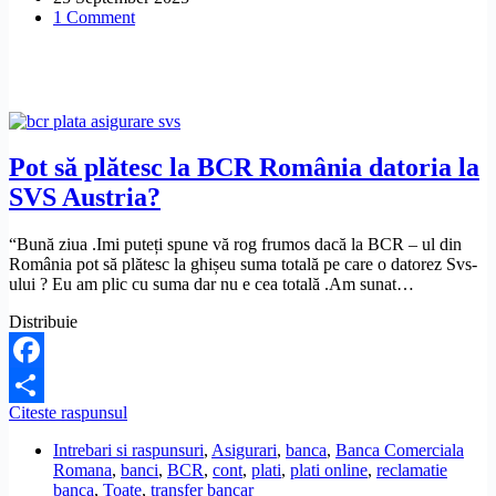
mi-
1 Comment
a
fost
spart
contul
Revolut?
Pot să plătesc la BCR România datoria la
SVS Austria?
“Bună ziua .Imi puteți spune vă rog frumos dacă la BCR – ul din
România pot să plătesc la ghișeu suma totală pe care o datorez Svs-
ului ? Eu am plic cu suma dar nu e cea totală .Am sunat…
Distribuie
Facebook
Pot
Citeste raspunsul
Share
să
Intrebari si raspunsuri
,
Asigurari
,
banca
,
Banca Comerciala
plătesc
Romana
,
banci
,
BCR
,
cont
,
plati
,
plati online
,
reclamatie
la
banca
,
Toate
,
transfer bancar
BCR