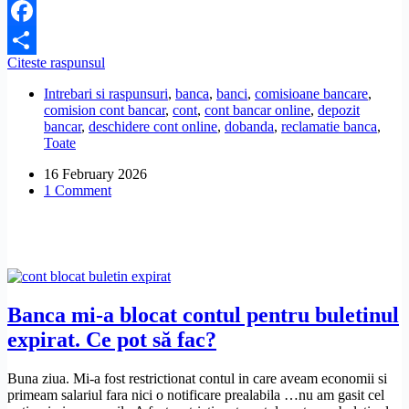
Facebook
Dacă
Citeste raspunsul
Share
deschid
Intrebari si raspunsuri
,
banca
,
banci
,
comisioane bancare
,
un
comision cont bancar
,
cont
,
cont bancar online
,
depozit
depozit
bancar
,
deschidere cont online
,
dobanda
,
reclamatie banca
,
la
Toate
bancă,
e
16 February 2026
normal
1 Comment
să-
mi
ia
comision
lunar?
Banca mi-a blocat contul pentru buletinul
expirat. Ce pot să fac?
Buna ziua. Mi-a fost restrictionat contul in care aveam economii si
primeam salariul fara nici o notificare prealabila …nu am gasit cel