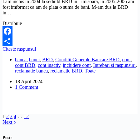
l-am inchis in 2004 la sediuld BRD in Timisoara, in 2005-2006 am
fost imformat ca am de plata o suma de bani. M-am dus la BRD
in…
Distribuie
Facebook
BRD
Citeste raspunsul
Share
nu
banca
,
banci
,
BRD
,
Conditii Generale Bancare BRD
,
cont
,
mi-
cont BRD
,
cont inactiv
,
inchidere cont
,
Intrebari si raspunsuri
,
a
reclamatie banca
,
reclamatie BRD
,
Toate
inchis
contul
18 April 2024
iar
1 Comment
acum,
dupa
mai
multi
ani,
imi
1
2
3
4
…
12
cere
Next
bani.
Ce
Posts
pot