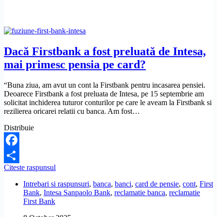
pentru
un
cont
închis
în
urmă
Dacă Firstbank a fost preluată de Intesa,
cu
mai primesc pensia pe card?
10
ani?
“Buna ziua, am avut un cont la Firstbank pentru incasarea pensiei.
Deoarece Firstbank a fost preluata de Intesa, pe 15 septembrie am
solicitat inchiderea tuturor conturilor pe care le aveam la Firstbank si
rezilierea oricarei relatii cu banca. Am fost…
Distribuie
Facebook
Dacă
Citeste raspunsul
Share
Firstbank
Intrebari si raspunsuri
,
banca
,
banci
,
card de pensie
,
cont
,
First
a
Bank
,
Intesa Sanpaolo Bank
,
reclamatie banca
,
reclamatie
fost
First Bank
preluată
de