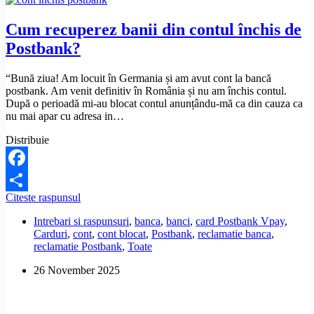
Cum recuperez banii din contul închis de
Postbank?
“Bună ziua! Am locuit în Germania și am avut cont la bancă
postbank. Am venit definitiv în România și nu am închis contul.
După o perioadă mi-au blocat contul anunțându-mă ca din cauza ca
nu mai apar cu adresa in…
Distribuie
Facebook
Cum
Citeste raspunsul
Share
recuperez
Intrebari si raspunsuri
,
banca
,
banci
,
card Postbank Vpay
,
banii
Carduri
,
cont
,
cont blocat
,
Postbank
,
reclamatie banca
,
din
reclamatie Postbank
,
Toate
contul
închis
26 November 2025
de
Postbank?