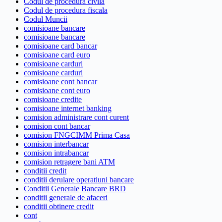
Codul de procedura civila
Codul de procedura fiscala
Codul Muncii
comisioane bancare
comisioane bancare
comisioane card bancar
comisioane card euro
comisioane carduri
comisioane carduri
comisioane cont bancar
comisioane cont euro
comisioane credite
comisioane internet banking
comision administrare cont curent
comision cont bancar
comision FNGCIMM Prima Casa
comision interbancar
comision intrabancar
comision retragere bani ATM
conditii credit
conditii derulare operatiuni bancare
Conditii Generale Bancare BRD
conditii generale de afaceri
conditii obtinere credit
cont