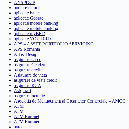
ANSPDCP
anulare datorii
aplicatie banca
aplicatie George
aplicatie mobile banking
aplicatie mobile banking
aplicatie myBRD
aplicatie YOU BRD
APS – ASSET PORTFOLIO SERVICING
APS Romania
Art & Design
asigurare casco
asigurare Cetelem
asigurare credit
Asigurare de viata
asigurare de viata credit
asigurare RCA
Asigurari
asigurari locuinte
Asociatia de Management al Creantelor Comerciale – AMCC
ATM
ATM
ATM Euronet
ATM Euronet
auto