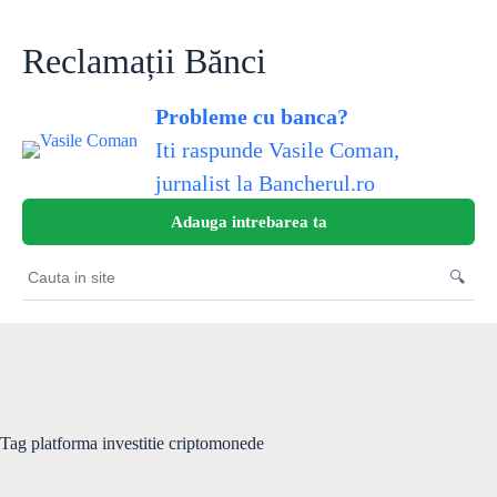
Skip
to
content
Reclamații Bănci
Probleme cu banca?
Iti raspunde Vasile Coman,
jurnalist la Bancherul.ro
Adauga intrebarea ta
🔍
Cauta
in
site
Tag
platforma investitie criptomonede