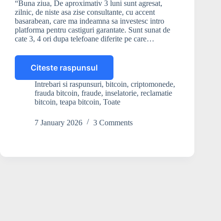
“Buna ziua, De aproximativ 3 luni sunt agresat,
zilnic, de niste asa zise consultante, cu accent
basarabean, care ma indeamna sa investesc intro
platforma pentru castiguri garantate. Sunt sunat de
cate 3, 4 ori dupa telefoane diferite pe care…
Citeste raspunsul
Ce
pot
Intrebari si raspunsuri
,
bitcoin
,
criptomonede
,
să
frauda bitcoin
,
fraude
,
inselatorie
,
reclamatie
fac
bitcoin
,
teapa bitcoin
,
Toate
dacă
sunt
7 January 2026
3 Comments
agresat
de
consultanți
de
investiții?