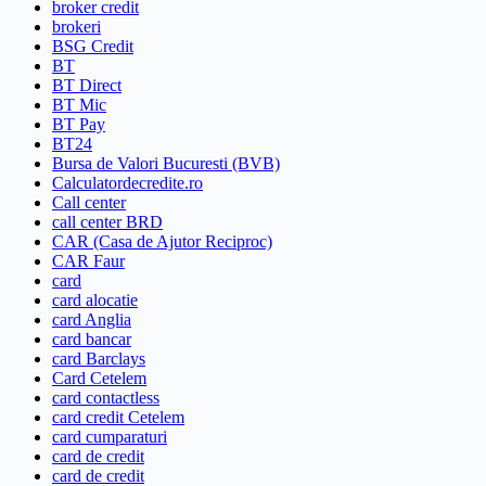
broker credit
brokeri
BSG Credit
BT
BT Direct
BT Mic
BT Pay
BT24
Bursa de Valori Bucuresti (BVB)
Calculatordecredite.ro
Call center
call center BRD
CAR (Casa de Ajutor Reciproc)
CAR Faur
card
card alocatie
card Anglia
card bancar
card Barclays
Card Cetelem
card contactless
card credit Cetelem
card cumparaturi
card de credit
card de credit