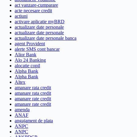
act vanzare-cumparare
acte necesare credit
actiuni
activare aplicatie myBRD
actualizare date personale
actualizare date personale
actualizare date personale banca
agent Provident
alerte SMS cont bancar
Alior Bank
Alo 24 Banking
alocatie copil
Alpha Bank
Alpha Bank
Altex
amanare rata credit
amanare rata credit
amanare rate credit
amanare rate credit
amenda
ANAF
angajament de plata
ANPC
ANPC