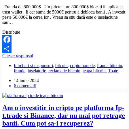
„Frauda de 800.000$ . Un prieten are 800.000$ blocați în aplicația
trust wallet . Ii cer suma de 5000€ pentru a debloca banii . A investit
peste 50.000€ la cerea lor . Vreau sa știu dacă este o inselaciune
sau…
Distribuie
Facebook
Aplicatia
Citeste raspunsul
Partajează
Trust
Intrebari si raspunsuri
,
bitcoin
,
criptomonede
,
frauda bitcoin
,
Wallet
fraude
,
inselatorie
,
reclamatie bitcoin
,
teapa bitcoin
,
Toate
este
o
14 iunie 2024
inselaciune?
6 comentarii
Am o investitie in cripto pe platforma Ip-
t.trade si Binance, dar nu mai pot retrage
banii. Cum pot sa-i recuperez?