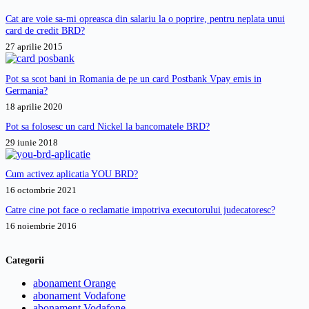
sau
Cat are voie sa-mi opreasca din salariu la o poprire, pentru neplata unui
Raiffeisen?
card de credit BRD?
27 aprilie 2015
Pot sa scot bani in Romania de pe un card Postbank Vpay emis in
Germania?
18 aprilie 2020
Pot sa folosesc un card Nickel la bancomatele BRD?
29 iunie 2018
Cum activez aplicatia YOU BRD?
16 octombrie 2021
Catre cine pot face o reclamatie impotriva executorului judecatoresc?
16 noiembrie 2016
Categorii
abonament Orange
abonament Vodafone
abonament Vodafone