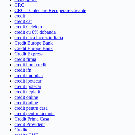
CRC
CRC – Colectare Recuperare Creante
credit
credit car
credit Cetelem
credit cu 0% dobanda
credit daca lucrez in Italia
Credit Europe Bank
Credit Europe Bank
Credit Express
credit firma
credit hora credit
credit ifn
credit imobiliar
credit ipotecar
credit ipotecar
credit neplatit
credit online
credit online
credit pentru casa
credit pentru locuinta
Credit Prima Casa
credit Provident
Credite