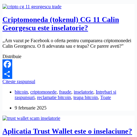
și
phishing?
Criptomoneda (tokenul) CG 11 Calin
Georgescu este inselatorie?
„Am vazut pe Facebook o oferta pentru cumpararea criptomonedei
Calin Georgescu. O fi adevarata sau e teapa? Ce parere aveti?”
Distribuie
Facebook
Criptomoneda
Citeste raspunsul
Partajează
(tokenul)
bitcoin
,
criptomonede
,
fraude
,
inselatorie
,
Intrebari si
CG
raspunsuri
,
reclamatie bitcoin
,
teapa bitcoin
,
Toate
11
Calin
9 februarie 2025
Georgescu
este
inselatorie?
Aplicatia Trust Wallet este o inselaciune?