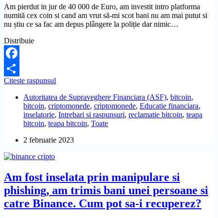
recupera
Am pierdut in jur de 40 000 de Euro, am investit intro platforma
banii
numită cex coin si cand am vrut să-mi scot bani nu am mai putut si
investiti
nu știu ce sa fac am depus plângere la poliție dar nimic…
in
Distribuie
bitcoin?
Facebook
Am
Citeste raspunsul
Partajează
investit
Autoritatea de Supraveghere Financiara (ASF)
,
bitcoin
,
intr-
bitcoin
,
criptomonede
,
criptomonede
,
Educatie financiara
,
o
inselatorie
,
Intrebari si raspunsuri
,
reclamatie bitcoin
,
teapa
platforma
bitcoin
,
teapa bitcoin
,
Toate
de
criptomonede
2 februarie 2023
cex
coin
si
cand
Am fost inselata prin manipulare si
am
vrut
phishing, am trimis bani unei persoane si
sa-
catre Binance. Cum pot sa-i recuperez?
mi
scot