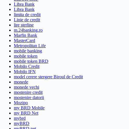
Libra Bank
Libra Bank
limita de credit
Linie de credit
lire sterline
m.24banking.ro
Marfin Bank
MasterCard
Metropolitan Life
mobile banking
mobile token
mobile token BRD
Mobilo Credit
Mobilo IFN
model cerere stergere Biroul de Credit
monede
monede vechi
mostenire credit
mostenire datorii
Mozipo
my BRD Mobile
my BRD Net
mybrd
myBRD
myBRD net