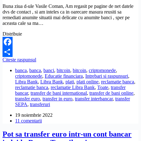
Buna ziua d-ule Vasile Coman, Am regasit pe pagine de net datele
dvs de contact , si am inteles ca in oarecare masura reusiti sa
remediati anumite situatii mai delicate cu anumite banci , sper pe
aceasta cale sa ma…
Distribuie
Facebook
Libra
Citeste raspunsul
Partajează
Bank
banca
,
banca
,
banci
,
bitcoin
,
bitcoin
,
criptomonede
,
mi-
criptomonede
,
Educatie financiara
,
Intrebari si raspunsuri
,
a
Libra Bank
,
Libra Bank
,
plati
,
plati online
,
reclamatie banca
,
blocat
reclamatie banca
,
reclamatie Libra Bank
,
Toate
,
transfer
retragerea
bancar
,
transfer de bani international
,
transfer de bani online
,
banilor
transfer euro
,
transfer in euro
,
transfer interbancar
,
transfer
de
SEPA
,
transferuri
pe
platforma
19 noiembrie 2022
crypto
11 comentarii
Binance.
Ce
Pot sa transfer euro intr-un cont bancar
pot
sa