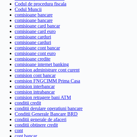
Codul de procedura fiscala
Codul Muncii
comisioane bancare
comisioane bancare
comisioane card bancar
comisioane card euro
comisioane carduri
comisioane carduri
comisioane cont bancar
comisioane cont euro
comisioane credite
comisioane internet banking
comision administrare cont curent
comision cont bancar
comision FNGCIMM Prima Casa
comision interbancar
comision intrabancar
comision retragere bani ATM
conditii credit
conditii derulare operatiuni bancare
Conditii Generale Bancare BRD
conditii generale de afaceri
conditii obtinere credit
cont
cont bancar