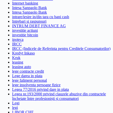
Internet banking
Intesa Sanpaolo Bank
Intesa Sanpaolo Bank
intrare/iesire in/din tara cu bani cash
Intrebari si raspunsuri
INTRUM DEBT FINANCE AG
investitie actiuni
investitie bitcoin
ipoteca
IRCC
IRCC (Indicele de Referinta pentru Creditele Consumatorilor)
Kredyt Inkaso
Kruk
leasing
leasing auto
lege contracte credit
Lege darea in plata
lege faliment personal
lege insolventa persoane fizice
Legea 77/2016 privind dare in plata
Legea nr.193/2000 privind clauzele abuzive din contractele
încheiate între profesioniști și consumatori
Legi
legi
LIBOR CHF