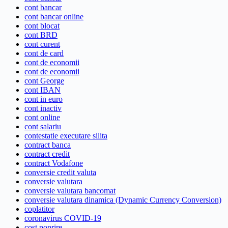
cont bancar
cont bancar online
cont blocat
cont BRD
cont curent
cont de card
cont de economii
cont de economii
cont George
cont IBAN
cont in euro
cont inactiv
cont online
cont salariu
contestatie executare silita
contract banca
contract credit
contract Vodafone
conversie credit valuta
conversie valutara
conversie valutara bancomat
conversie valutara dinamica (Dynamic Currency Conversion)
coplatitor
coronavirus COVID-19
cost poprire