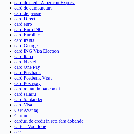
card de credit American Express
card de cumparaturi
card de pensie
card Direct
card euro
card Euro ING
card Euroline
card franta
card George
card ING Visa Electron
card Italia
card Nickel
card One Pay
card Postbank
card Postbank Vpay
card Postepay
card retinut in bancomat
card salariu
card Santander
card Visa
CardAvantaj
Carduri
carduri de credit in rate fara dobanda
cartela Vodafone
cec