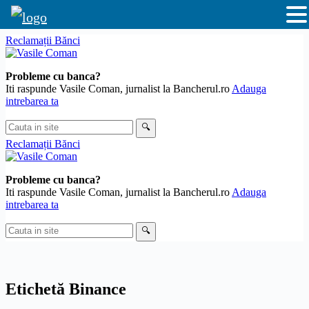
Sari
Reclamații Bănci
la
conținut
Probleme cu banca?
Iti raspunde Vasile Coman, jurnalist la Bancherul.ro
Adauga
intrebarea ta
Cauta
🔍
in
Reclamații Bănci
site
Probleme cu banca?
Iti raspunde Vasile Coman, jurnalist la Bancherul.ro
Adauga
intrebarea ta
Cauta
🔍
in
site
Etichetă
Binance