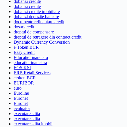
dobanzi credite
dobanzi credite
dobanzi credite imobiliare
dobanzi depozite bancare
documente refinantare credit
dosar credit
dreptul de compensare
dreptul de retragere din contract credit
Dynamic Currency Conversion
e-Token BCR
Easy Credit
Educatie financiara
educatie financiara
EOS KSI
ERB Retail Services
etoken BCR
EURIBOR
euro
Euroline
Euronet
Euronet
evaluator
executare silita
executare silita
executare silita imobil