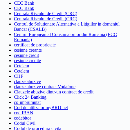
CEC Bank
CEC Bank
Centrala Riscului de Credit (CRC)
Centrala Riscului de Credit (CRC)
Centrul de Solutionare Alternativa a Litigiilor in domeniul
Bancar (CSALB)
Centrul European al Consumatorilor din Romania (ECC
Romania)
certificat de proprietate
cesiune creante
cesiune credit
cesiune credite
Cetelem
Cetelem
CHF
clauze abuzive
clauze abuzive contract Vodafone
Clauzele abuzive dintr-un contract de credit
Click 24 Banking
co-imprumutat
Cod de utilizator myBRD net
cod IBAN
codebitor
Codul Civil
Codul de procedura civila