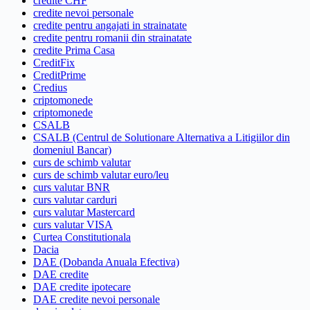
credite CHF
credite nevoi personale
credite pentru angajati in strainatate
credite pentru romanii din strainatate
credite Prima Casa
CreditFix
CreditPrime
Credius
criptomonede
criptomonede
CSALB
CSALB (Centrul de Solutionare Alternativa a Litigiilor din
domeniul Bancar)
curs de schimb valutar
curs de schimb valutar euro/leu
curs valutar BNR
curs valutar carduri
curs valutar Mastercard
curs valutar VISA
Curtea Constitutionala
Dacia
DAE (Dobanda Anuala Efectiva)
DAE credite
DAE credite ipotecare
DAE credite nevoi personale