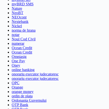
myBRD SMS
Nature
NeoBT
NEOcont
Nextebank
Nickel
norma de hrana
notar
Noul Cod Civil
numerar
Ocean Credit
Ocean Credit
Omniasig
One Pay
Oney
online banking
onorariu executor judecatoresc
onorariu executor judecatoresc
OPC
Orange
orange money
ordin de plata
Ordonanta Guvernului
OTP Bank