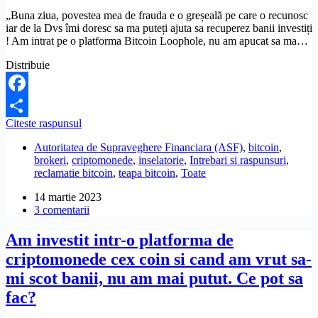
retrage
„Buna ziua, povestea mea de frauda e o greșeală pe care o recunosc
banii.
iar de la Dvs îmi doresc sa ma puteți ajuta sa recuperez banii investiți
Cum
! Am intrat pe o platforma Bitcoin Loophole, nu am apucat sa ma…
pot
sa-
Distribuie
i
recuperez?
Facebook
Am
Citeste raspunsul
Partajează
fost
Autoritatea de Supraveghere Financiara (ASF)
,
bitcoin
,
inselata
brokeri
,
criptomonede
,
inselatorie
,
Intrebari si raspunsuri
,
de
reclamatie bitcoin
,
teapa bitcoin
,
Toate
Binance
si
14 martie 2023
o
3 comentarii
firma
de
Am investit intr-o platforma de
brokeri,
pe
criptomonede cex coin si cand am vrut sa-
platforma
mi scot banii, nu am mai putut. Ce pot sa
Ip-
t.trade.
fac?
Cum
pot