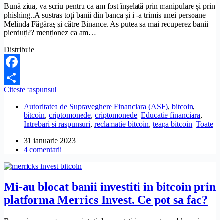
banii,
Bună ziua, va scriu pentru ca am fost înșelată prin manipulare și prin
nu
phishing..A sustras toți banii din banca și i -a trimis unei persoane
am
Melinda Făgăraș și către Binance. As putea sa mai recuperez banii
mai
pierduți?? menționez ca am…
putut.
Ce
Distribuie
pot
sa
fac?
Facebook
Am
Citeste raspunsul
Partajează
fost
Autoritatea de Supraveghere Financiara (ASF)
,
bitcoin
,
inselata
bitcoin
,
criptomonede
,
criptomonede
,
Educatie financiara
,
prin
Intrebari si raspunsuri
,
reclamatie bitcoin
,
teapa bitcoin
,
Toate
manipulare
si
31 ianuarie 2023
phishing,
4 comentarii
am
trimis
bani
unei
Mi-au blocat banii investiti in bitcoin prin
persoane
si
platforma Merrics Invest. Ce pot sa fac?
catre
Binance.