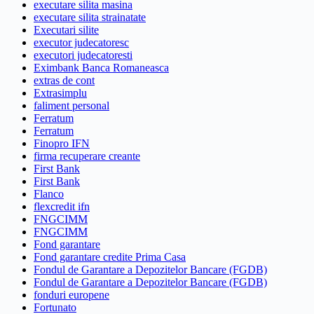
executare silita masina
executare silita strainatate
Executari silite
executor judecatoresc
executori judecatoresti
Eximbank Banca Romaneasca
extras de cont
Extrasimplu
faliment personal
Ferratum
Ferratum
Finopro IFN
firma recuperare creante
First Bank
First Bank
Flanco
flexcredit ifn
FNGCIMM
FNGCIMM
Fond garantare
Fond garantare credite Prima Casa
Fondul de Garantare a Depozitelor Bancare (FGDB)
Fondul de Garantare a Depozitelor Bancare (FGDB)
fonduri europene
Fortunato