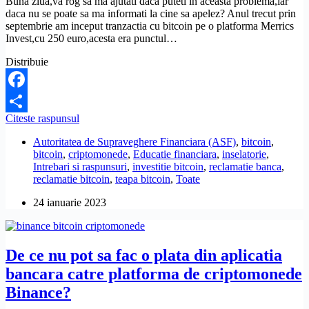
Buna ziua,va rog sa ma ajutati daca puteti in aceasta problema,iar
Cum
daca nu se poate sa ma informati la cine sa apelez? Anul trecut prin
pot
septembrie am inceput tranzactia cu bitcoin pe o platforma Merrics
sa-
Invest,cu 250 euro,acesta era punctul…
i
recuperez?
Distribuie
Facebook
Mi-
Citeste raspunsul
Partajează
au
Autoritatea de Supraveghere Financiara (ASF)
,
bitcoin
,
blocat
bitcoin
,
criptomonede
,
Educatie financiara
,
inselatorie
,
banii
Intrebari si raspunsuri
,
investitie bitcoin
,
reclamatie banca
,
investiti
reclamatie bitcoin
,
teapa bitcoin
,
Toate
in
bitcoin
24 ianuarie 2023
prin
platforma
Merrics
Invest.
De ce nu pot sa fac o plata din aplicatia
Ce
pot
bancara catre platforma de criptomonede
sa
Binance?
fac?