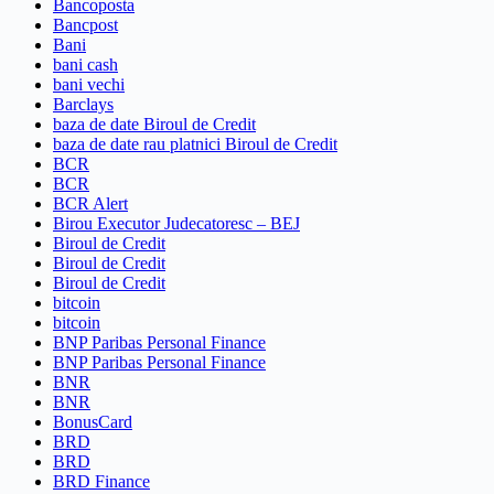
Bancoposta
Bancpost
Bani
bani cash
bani vechi
Barclays
baza de date Biroul de Credit
baza de date rau platnici Biroul de Credit
BCR
BCR
BCR Alert
Birou Executor Judecatoresc – BEJ
Biroul de Credit
Biroul de Credit
Biroul de Credit
bitcoin
bitcoin
BNP Paribas Personal Finance
BNP Paribas Personal Finance
BNR
BNR
BonusCard
BRD
BRD
BRD Finance