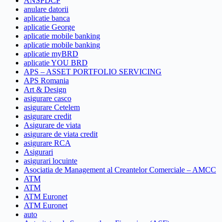
ANSPDCP
anulare datorii
aplicatie banca
aplicatie George
aplicatie mobile banking
aplicatie mobile banking
aplicatie myBRD
aplicatie YOU BRD
APS – ASSET PORTFOLIO SERVICING
APS Romania
Art & Design
asigurare casco
asigurare Cetelem
asigurare credit
Asigurare de viata
asigurare de viata credit
asigurare RCA
Asigurari
asigurari locuinte
Asociatia de Management al Creantelor Comerciale – AMCC
ATM
ATM
ATM Euronet
ATM Euronet
auto