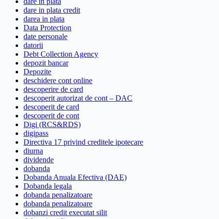
dare in plata
dare in plata credit
darea in plata
Data Protection
date personale
datorii
Debt Collection Agency
depozit bancar
Depozite
deschidere cont online
descoperire de card
descoperit autorizat de cont – DAC
descoperit de card
descoperit de cont
Digi (RCS&RDS)
digipass
Directiva 17 privind creditele ipotecare
diurna
dividende
dobanda
Dobanda Anuala Efectiva (DAE)
Dobanda legala
dobanda penalizatoare
dobanda penalizatoare
dobanzi credit executat silit