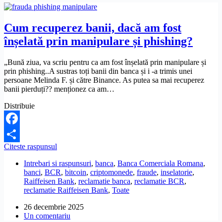
Cum recuperez banii, dacă am fost
înșelată prin manipulare și phishing?
„Bună ziua, va scriu pentru ca am fost înșelată prin manipulare și
prin phishing..A sustras toți banii din banca și i -a trimis unei
persoane Melinda F. și către Binance. As putea sa mai recuperez
banii pierduți?? menționez ca am…
Distribuie
Facebook
Cum
Citeste raspunsul
Partajează
recuperez
Intrebari si raspunsuri
,
banca
,
Banca Comerciala Romana
,
banii,
banci
,
BCR
,
bitcoin
,
criptomonede
,
fraude
,
inselatorie
,
dacă
Raiffeisen Bank
,
reclamatie banca
,
reclamatie BCR
,
am
reclamatie Raiffeisen Bank
,
Toate
fost
înșelată
26 decembrie 2025
prin
Un comentariu
manipulare