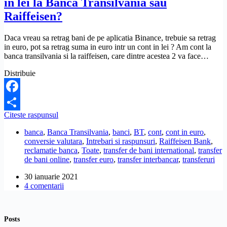
in lei la Banca Transilvania sau
fac?
Raiffeisen?
Daca vreau sa retrag bani de pe aplicatia Binance, trebuie sa retrag
in euro, pot sa retrag suma in euro intr un cont in lei ? Am cont la
banca transilvania si la raiffeisen, care dintre acestea 2 va face…
Distribuie
Facebook
Pot
Citeste raspunsul
Partajează
sa
banca
,
Banca Transilvania
,
banci
,
BT
,
cont
,
cont in euro
,
transfer
conversie valutara
,
Intrebari si raspunsuri
,
Raiffeisen Bank
,
euro
reclamatie banca
,
Toate
,
transfer de bani international
,
transfer
intr-
de bani online
,
transfer euro
,
transfer interbancar
,
transferuri
un
cont
30 ianuarie 2021
bancar
4 comentarii
in
lei
la
Banca
Posts
Transilvania