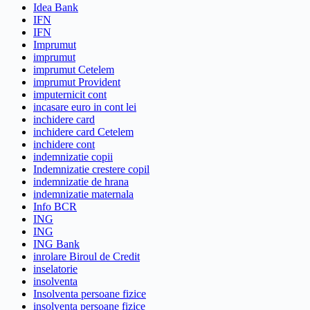
Idea Bank
IFN
IFN
Imprumut
imprumut
imprumut Cetelem
imprumut Provident
imputernicit cont
incasare euro in cont lei
inchidere card
inchidere card Cetelem
inchidere cont
indemnizatie copii
Indemnizatie crestere copil
indemnizatie de hrana
indemnizatie maternala
Info BCR
ING
ING
ING Bank
inrolare Biroul de Credit
inselatorie
insolventa
Insolventa persoane fizice
insolventa persoane fizice