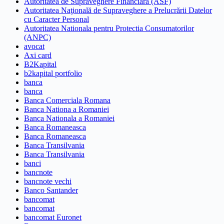
Autoritatea de Supraveghere Financiara (ASF)
Autoritatea Naţională de Supraveghere a Prelucrării Datelor
cu Caracter Personal
Autoritatea Nationala pentru Protectia Consumatorilor
(ANPC)
avocat
Axi card
B2Kapital
b2kapital portfolio
banca
banca
Banca Comerciala Romana
Banca Nationa a Romaniei
Banca Nationala a Romaniei
Banca Romaneasca
Banca Romaneasca
Banca Transilvania
Banca Transilvania
banci
bancnote
bancnote vechi
Banco Santander
bancomat
bancomat
bancomat Euronet