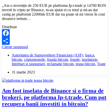
„Am o investiție de 250 EUR pe platforma Ip-t.trade și 14700 RON
investi in cripto pe Binance, m-au ajutat ei cu totul și mi-au dat
castig pe platformă 22000de EUR dar nu poate să mi vireze în cont
deoarece trebuie…
Distribuie
Facebook
Am
Citeste raspunsul
Partajează
o
Autoritatea de Supraveghere Financiara (ASF)
,
banca
,
investitie
bitcoin
,
criptomonede
,
frauda bitcoin
,
fraude
,
inselatorie
,
in
Intrebari si raspunsuri
,
reclamatie bitcoin
,
teapa bitcoin
,
Toate
cripto
pe
31 martie 2023
platforma
Ip-
t.trade
si
Am fost inselata de Binance si o firma de
Binance,
dar
brokeri, pe platforma Ip-t.trade. Cum pot
nu
recupera banii investiti in bitcoin?
mai
pot