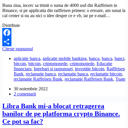
Buna ziua, incerc sa trimit o suma de 4000 usd din Raiffeisen in
Binance, si pe applicatia din raiffeisen primesc o erroare, am sunat la
cal center si nu au nici o idee despre ce e vb, iar pe e-mail…
Distribuie
Facebook
De
Citeste raspunsul
Partajează
ce
aplicatie banca
,
aplicatie mobile banking
,
banca
,
banca
,
banci
,
nu
bitcoin
,
bitcoin
,
criptomonede
,
criptomonede
,
Educatie
pot
financiara
,
Intrebari si raspunsuri
,
investitie bitcoin
,
Raiffeisen
sa
Bank
,
reclamatie banca
,
reclamatie banca
,
reclamatie bitcoin
,
fac
reclamatie Raiffeisen Bank
,
reclamatie Raiffeisen Bank
,
Toate
o
plata
30 noiembrie 2022
din
2 comentarii
aplicatia
bancara
Libra Bank mi-a blocat retragerea
catre
platforma
banilor de pe platforma crypto Binance.
de
Ce pot sa fac?
criptomonede
Binance?