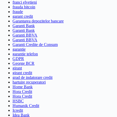
franci elvetieni
frauda bitcoin
fraude
garant credit
Garantarea depozitelor bancare
Garanti Bank
Garanti Bank
Garanti BBVA
Garanti BBVA
Garanti Credite de Consum
garantie
garantie telefon
GDPR
George BCR
girant
girant credit
grad de indatorare credit
hartuire recuperatori
Home Bank
Hora Credit
Hora Credit
HSBC
Humanik Credit
Icredit
Idea Bank