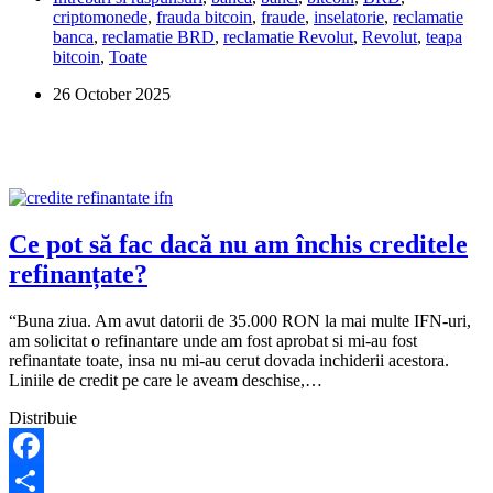
criptomonede
,
frauda bitcoin
,
fraude
,
inselatorie
,
reclamatie
cu
banca
,
reclamatie BRD
,
reclamatie Revolut
,
Revolut
,
teapa
investiții
bitcoin
,
Toate
în
criptomonede
26 October 2025
prin
Revolut.
Cum
pot
să-
mi
recuperez
banii?
Ce pot să fac dacă nu am închis creditele
refinanțate?
“Buna ziua. Am avut datorii de 35.000 RON la mai multe IFN-uri,
am solicitat o refinantare unde am fost aprobat si mi-au fost
refinantate toate, insa nu mi-au cerut dovada inchiderii acestora.
Liniile de credit pe care le aveam deschise,…
Distribuie
Facebook