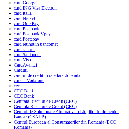
card George
card ING Visa Electron
card Italia
card Nickel
card One Pay
card Postbank
card Postbank Vpay
card Postepay
card retinut in bancomat
card salariu
card Santander
card Visa
CardAvantaj
Carduri
carduri de credit in rate fara dobanda
cartela Vodafone
cec
CEC Bank
CEC Bank
Centrala Riscului de Credit (CRC)
Centrala Riscului de Credit (CRC)
Centrul de Solutionare Alternativa a Litigiilor in domeniul
Bancar (CSALB)
Centrul European al Consumatorilor din Romania (ECC
Romania)