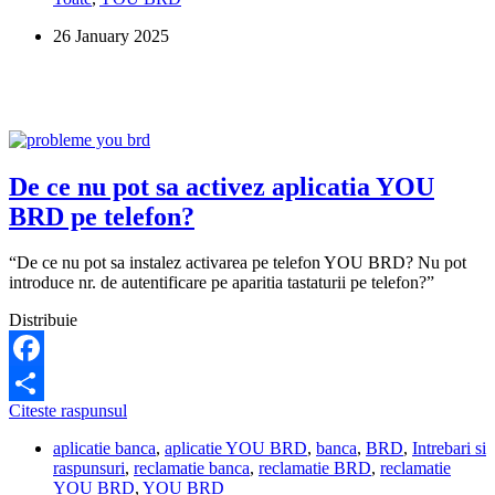
aplicatia
26 January 2025
BRD?
De ce nu pot sa activez aplicatia YOU
BRD pe telefon?
“De ce nu pot sa instalez activarea pe telefon YOU BRD? Nu pot
introduce nr. de autentificare pe aparitia tastaturii pe telefon?”
Distribuie
Facebook
De
Citeste raspunsul
Share
ce
aplicatie banca
,
aplicatie YOU BRD
,
banca
,
BRD
,
Intrebari si
nu
raspunsuri
,
reclamatie banca
,
reclamatie BRD
,
reclamatie
pot
YOU BRD
,
YOU BRD
sa