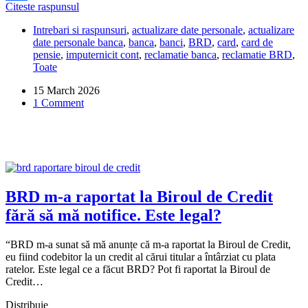
BRD
Citeste raspunsul
Share
a
Intrebari si raspunsuri
,
actualizare date personale
,
actualizare
blocat
date personale banca
,
banca
,
banci
,
BRD
,
card
,
card de
cardul
pensie
,
imputernicit cont
,
reclamatie banca
,
reclamatie BRD
,
tatălui
Toate
meu
bolnav,
15 March 2026
pentru
1 Comment
neactualizarea
datelor
personale.
Ce
pot
să
fac?
BRD m-a raportat la Biroul de Credit
fără să mă notifice. Este legal?
“BRD m-a sunat să mă anunțe că m-a raportat la Biroul de Credit,
eu fiind codebitor la un credit al cărui titular a întârziat cu plata
ratelor. Este legal ce a făcut BRD? Pot fi raportat la Biroul de
Credit…
Distribuie