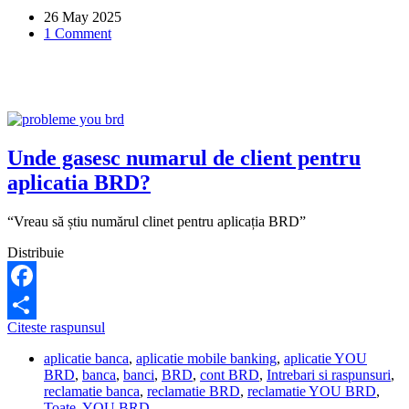
cauza
26 May 2025
unui
1 Comment
cont
neînchis,
fără
să
știu.
Ce
pot
să
Unde gasesc numarul de client pentru
fac?
aplicatia BRD?
“Vreau să știu numărul clinet pentru aplicația BRD”
Distribuie
Facebook
Unde
Citeste raspunsul
Share
gasesc
aplicatie banca
,
aplicatie mobile banking
,
aplicatie YOU
numarul
BRD
,
banca
,
banci
,
BRD
,
cont BRD
,
Intrebari si raspunsuri
,
de
reclamatie banca
,
reclamatie BRD
,
reclamatie YOU BRD
,
client
Toate
,
YOU BRD
pentru