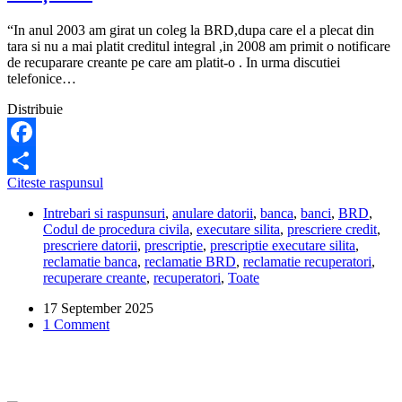
“In anul 2003 am girat un coleg la BRD,dupa care el a plecat din
tara si nu a mai platit creditul integral ,in 2008 am primit o notificare
de recuparare creante pe care am platit-o . In urma discutiei
telefonice…
Distribuie
Facebook
Sunt
Citeste raspunsul
Share
obligat
Intrebari si raspunsuri
,
anulare datorii
,
banca
,
banci
,
BRD
,
să
Codul de procedura civila
,
executare silita
,
prescriere credit
,
achit
prescriere datorii
,
prescriptie
,
prescriptie executare silita
,
o
reclamatie banca
,
reclamatie BRD
,
reclamatie recuperatori
,
datorie
recuperare creante
,
recuperatori
,
Toate
de
care
17 September 2025
nu
1 Comment
am
știut?