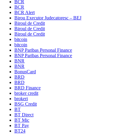
BCR
BCR
BCR Alert
Birou Executor Judecatoresc – BEJ
Biroul de Credit
Biroul de Credit
Biroul de Credit
bitcoin
bitcoin
BNP Paribas Personal Finance
BNP Paribas Personal Finance
BNR
BNR
BonusCard
BRD
BRD
BRD Finance
broker credit
brokeri
BSG Credit
BT
BT Direct
BT Mic
BT Pay
BT24