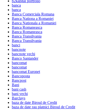
b2kapital portfolio
banca
banca
Banca Comerciala Romana
Banca Nationa a Romaniei
Banca Nationala a Romaniei
Banca Romaneasca
Banca Romaneasca
Banca Transilvania
Banca Transilvania
banci
bancnote
bancnote vechi
Banco Santander
bancomat
bancomat
bancomat Euronet
Bancoposta
Bancpost
Bani
bani cash
bani vechi
Barclays
baza de date Biroul de Credit
baza de date rau platnici Biroul de Credit