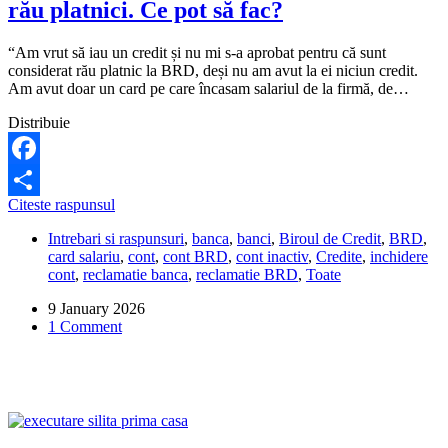
rău platnici. Ce pot să fac?
“Am vrut să iau un credit și nu mi s-a aprobat pentru că sunt
considerat rău platnic la BRD, deși nu am avut la ei niciun credit.
Am avut doar un card pe care încasam salariul de la firmă, de…
Distribuie
Facebook
BRD
Citeste raspunsul
Share
nu
Intrebari si raspunsuri
,
banca
,
banci
,
Biroul de Credit
,
BRD
,
mi-
card salariu
,
cont
,
cont BRD
,
cont inactiv
,
Credite
,
inchidere
a
cont
,
reclamatie banca
,
reclamatie BRD
,
Toate
închis
contul
9 January 2026
și
1 Comment
m-
a
băgat
la
rău
platnici.
Ce