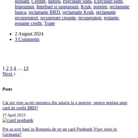
neplatit
,
Credite
,
datorii
,
executare silita
,
Executari silite
,
pus
Imprumut
,
Intrebari si raspunsuri
,
Kruk
,
poprire
,
reclamatie
poprire
banca
,
reclamatie BRD
,
reclamatie Kruk
,
reclamatie
pentru
recuperatori
,
recuperare creante
,
recuperatori
,
restante
,
un
restante credit
,
Toate
credit
achitat
2 August 2024
din
3 Comments
2006!
Ce
pot
sa
fac?
1
2
3
4
…
13
Next
Posts
Cat are voie sa-mi opreasca din salariu la o poprire, pentru neplata unui
card de credit BRD?
27 April 2015
Pot sa scot bani in Romania de pe un card Postbank Vpay emis in
Germania?