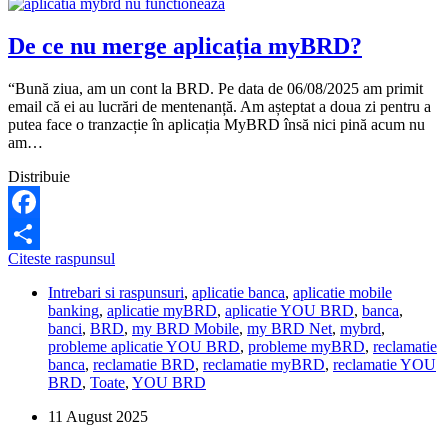
De ce nu merge aplicația myBRD?
“Bună ziua, am un cont la BRD. Pe data de 06/08/2025 am primit
email că ei au lucrări de mentenanță. Am așteptat a doua zi pentru a
putea face o tranzacție în aplicația MyBRD însă nici pină acum nu
am…
Distribuie
Facebook
De
Citeste raspunsul
Share
ce
Intrebari si raspunsuri
,
aplicatie banca
,
aplicatie mobile
nu
banking
,
aplicatie myBRD
,
aplicatie YOU BRD
,
banca
,
merge
banci
,
BRD
,
my BRD Mobile
,
my BRD Net
,
mybrd
,
aplicația
probleme aplicatie YOU BRD
,
probleme myBRD
,
reclamatie
myBRD?
banca
,
reclamatie BRD
,
reclamatie myBRD
,
reclamatie YOU
BRD
,
Toate
,
YOU BRD
11 August 2025