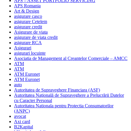
APS – ASSET PORTFOLIO SERVICING
APS Romania
Art & Design
asigurare casco
asigurare Cetelem
asigurare credit
Asigurare de viata
asigurare de viata credit
asigurare RCA
Asigurari
asigurari locuinte
Asociatia de Management al Creantelor Comerciale – AMCC
ATM
ATM
ATM Euronet
ATM Euronet
auto
Autoritatea de Supraveghere Financiara (ASF)
Autoritatea Naţională de Supraveghere a Prelucrării Datelor
cu Caracter Personal
Autoritatea Nationala pentru Protectia Consumatorilor
(ANPC)
avocat
Axi card
B2Kapital