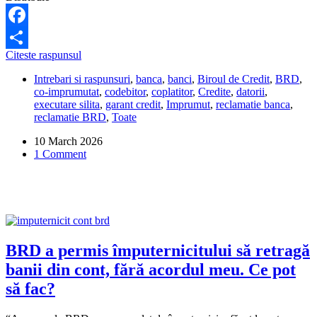
Facebook
BRD
Citeste raspunsul
Share
m-
Intrebari si raspunsuri
,
banca
,
banci
,
Biroul de Credit
,
BRD
,
a
co-imprumutat
,
codebitor
,
coplatitor
,
Credite
,
datorii
,
raportat
executare silita
,
garant credit
,
Imprumut
,
reclamatie banca
,
la
reclamatie BRD
,
Toate
Biroul
de
10 March 2026
Credit
1 Comment
fără
să
mă
notifice.
Este
legal?
BRD a permis împuternicitului să retragă
banii din cont, fără acordul meu. Ce pot
să fac?