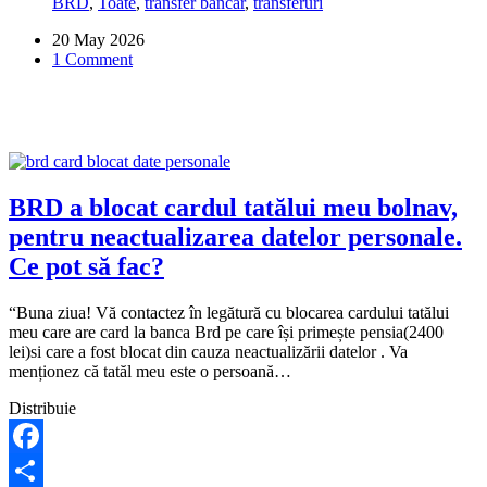
BRD
,
Toate
,
transfer bancar
,
transferuri
nu
s-
20 May 2026
au
1 Comment
procesat,
iar
ulterior
au
apărut
pe
minus,
ca
BRD a blocat cardul tatălui meu bolnav,
descoperit
pentru neactualizarea datelor personale.
neautorizat
de
Ce pot să fac?
cont.
Ce
“Buna ziua! Vă contactez în legătură cu blocarea cardului tatălui
pot
meu care are card la banca Brd pe care își primește pensia(2400
să
lei)si care a fost blocat din cauza neactualizării datelor . Va
fac?
menționez că tatăl meu este o persoană…
Distribuie
Facebook