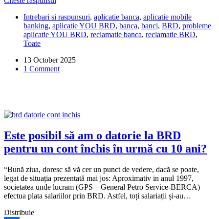
Citeste raspunsul
Share
ce
Intrebari si raspunsuri
,
aplicatie banca
,
aplicatie mobile
nu
banking
,
aplicatie YOU BRD
,
banca
,
banci
,
BRD
,
probleme
pot
aplicatie YOU BRD
,
reclamatie banca
,
reclamatie BRD
,
intra
Toate
în
aplicația
13 October 2025
YOU
1 Comment
BRD?
Este posibil să am o datorie la BRD
pentru un cont închis în urmă cu 10 ani?
“Bună ziua, doresc să vă cer un punct de vedere, dacă se poate,
legat de situația prezentată mai jos: Aproximativ in anul 1997,
societatea unde lucram (GPS – General Petro Service-BERCA)
efectua plata salariilor prin BRD. Astfel, toți salariații și-au…
Distribuie