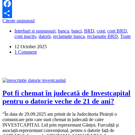
Facebook
Este
Citeste raspunsul
Share
posibil
Intrebari si raspunsuri
,
banca
,
banci
,
BRD
,
cont
,
cont BRD
,
să
cont inactiv
,
datorii
,
reclamatie banca
,
reclamatie BRD
,
Toate
am
o
12 October 2025
datorie
1 Comment
la
BRD
pentru
un
cont
închis
în
urmă
Pot fi chemat în judecată de Investcapital
cu
pentru o datorie veche de 21 de ani?
10
ani?
“În data de 29.09.2025 am primit de la Judecătoria Ploiești o
comunicare prin care sunt chemat in judecată de catre
INVESTCAPITAL Ltd prin reprezentant Gănțoi, Furculiță și
asociații-reprezentant convențional, pentru o datorie față de