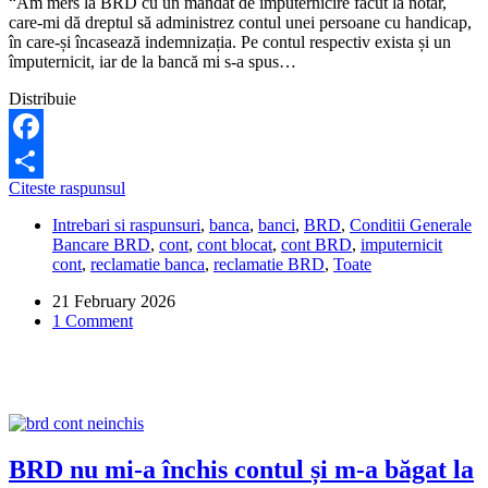
“Am mers la BRD cu un mandat de împuternicire făcut la notar,
care-mi dă dreptul să administrez contul unei persoane cu handicap,
în care-și încasează indemnizația. Pe contul respectiv exista și un
împuternicit, iar de la bancă mi s-a spus…
Distribuie
Facebook
BRD
Citeste raspunsul
Share
a
Intrebari si raspunsuri
,
banca
,
banci
,
BRD
,
Conditii Generale
permis
Bancare BRD
,
cont
,
cont blocat
,
cont BRD
,
imputernicit
împuternicitului
cont
,
reclamatie banca
,
reclamatie BRD
,
Toate
să
retragă
21 February 2026
banii
1 Comment
din
cont,
fără
acordul
meu.
Ce
pot
să
BRD nu mi-a închis contul și m-a băgat la
fac?