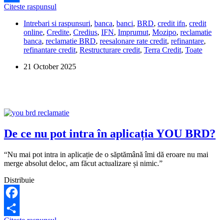
Ce
Citeste raspunsul
Share
pot
Intrebari si raspunsuri
,
banca
,
banci
,
BRD
,
credit ifn
,
credit
să
online
,
Credite
,
Credius
,
IFN
,
Imprumut
,
Mozipo
,
reclamatie
fac
banca
,
reclamatie BRD
,
reesalonare rate credit
,
refinantare
,
dacă
refinantare credit
,
Restructurare credit
,
Terra Credit
,
Toate
nu
am
21 October 2025
închis
creditele
refinanțate?
De ce nu pot intra în aplicația YOU BRD?
“Nu mai pot intra in aplicație de o săptămână îmi dă eroare nu mai
merge absolut deloc, am făcut actualizare și nimic.”
Distribuie
Facebook
De