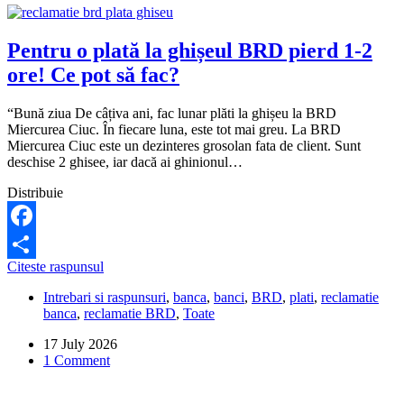
Pentru o plată la ghișeul BRD pierd 1-2
ore! Ce pot să fac?
“Bună ziua De câțiva ani, fac lunar plăti la ghișeu la BRD
Miercurea Ciuc. În fiecare luna, este tot mai greu. La BRD
Miercurea Ciuc este un dezinteres grosolan fata de client. Sunt
deschise 2 ghisee, iar dacă ai ghinionul…
Distribuie
Facebook
Pentru
Citeste raspunsul
Share
o
Intrebari si raspunsuri
,
banca
,
banci
,
BRD
,
plati
,
reclamatie
plată
banca
,
reclamatie BRD
,
Toate
la
ghișeul
17 July 2026
BRD
1 Comment
pierd
1-
2