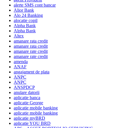
alerte SMS cont bancar
Alior Bank
Alo 24 Banking
alocatie copil
Alpha Bank
Alpha Bank
Altex
amanare rata credit
amanare rata credit
amanare rate credit
amanare rate credit
amenda
ANAF
angajament de plata
ANPC
ANPC
ANSPDCP
anulare datorii
aplicatie banca
aplicatie George
aplicatie mobile banking
aplicatie mobile banking
aplicatie myBRD
aplicatie YOU BRD