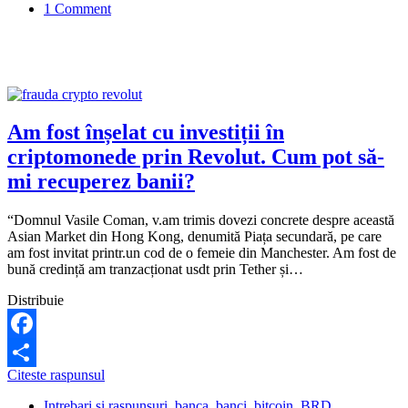
1 Comment
executat
silit
pentru
creditul
Prima
Casă?
Am fost înșelat cu investiții în
criptomonede prin Revolut. Cum pot să-
mi recuperez banii?
“Domnul Vasile Coman, v.am trimis dovezi concrete despre această
Asian Market din Hong Kong, denumită Piața secundară, pe care
am fost invitat printr.un cod de o femeie din Manchester. Am fost de
bună credință am tranzacționat usdt prin Tether și…
Distribuie
Facebook
Am
Citeste raspunsul
Share
fost
Intrebari si raspunsuri
,
banca
,
banci
,
bitcoin
,
BRD
,
înșelat