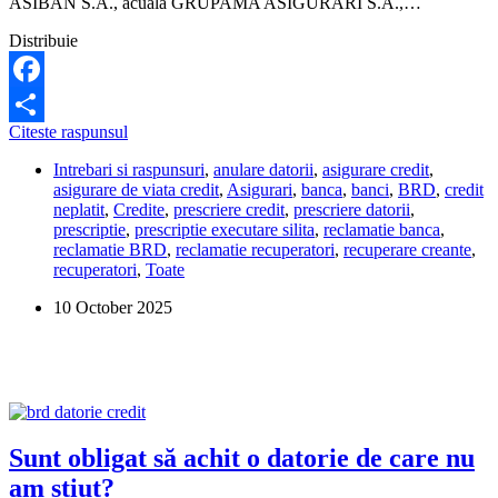
ASIBAN S.A., acuala GRUPAMA ASIGURARI S.A.,…
Distribuie
Facebook
Pot
Citeste raspunsul
Share
fi
Intrebari si raspunsuri
,
anulare datorii
,
asigurare credit
,
chemat
asigurare de viata credit
,
Asigurari
,
banca
,
banci
,
BRD
,
credit
în
neplatit
,
Credite
,
prescriere credit
,
prescriere datorii
,
judecată
prescriptie
,
prescriptie executare silita
,
reclamatie banca
,
de
reclamatie BRD
,
reclamatie recuperatori
,
recuperare creante
,
Investcapital
recuperatori
,
Toate
pentru
o
10 October 2025
datorie
veche
de
21
de
ani?
Sunt obligat să achit o datorie de care nu
am știut?