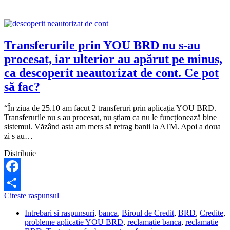
ore!
Ce
pot
să
fac?
Transferurile prin YOU BRD nu s-au
procesat, iar ulterior au apărut pe minus,
ca descoperit neautorizat de cont. Ce pot
să fac?
“În ziua de 25.10 am facut 2 transferuri prin aplicația YOU BRD.
Transferurile nu s au procesat, nu știam ca nu le funcționează bine
sistemul. Văzând asta am mers să retrag banii la ATM. Apoi a doua
zi s au…
Distribuie
Facebook
Transferurile
Citeste raspunsul
Share
prin
Intrebari si raspunsuri
,
banca
,
Biroul de Credit
,
BRD
,
Credite
,
YOU
probleme aplicatie YOU BRD
,
reclamatie banca
,
reclamatie
BRD