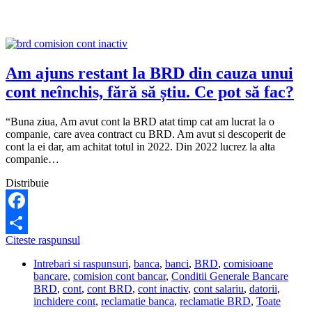
Am ajuns restant la BRD din cauza unui
cont neînchis, fără să știu. Ce pot să fac?
“Buna ziua, Am avut cont la BRD atat timp cat am lucrat la o
companie, care avea contract cu BRD. Am avut si descoperit de
cont la ei dar, am achitat totul in 2022. Din 2022 lucrez la alta
companie…
Distribuie
Facebook
Am
Citeste raspunsul
Share
ajuns
Intrebari si raspunsuri
,
banca
,
banci
,
BRD
,
comisioane
restant
bancare
,
comision cont bancar
,
Conditii Generale Bancare
la
BRD
,
cont
,
cont BRD
,
cont inactiv
,
cont salariu
,
datorii
,
BRD
inchidere cont
,
reclamatie banca
,
reclamatie BRD
,
Toate
din