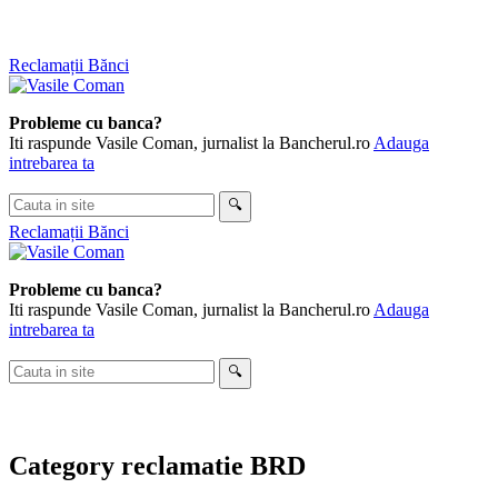
Skip
Reclamații Bănci
to
content
Probleme cu banca?
Iti raspunde Vasile Coman, jurnalist la Bancherul.ro
Adauga
intrebarea ta
Cauta
🔍
in
Reclamații Bănci
site
Probleme cu banca?
Iti raspunde Vasile Coman, jurnalist la Bancherul.ro
Adauga
intrebarea ta
Cauta
🔍
in
site
Category
reclamatie BRD