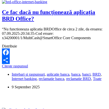
Ce fac dacă nu funcționează aplicația
BRD Office?
“Nu functioneaza aplicatia BRDOffice de circa 2 zile, da eroarea:
07.09.2025-20:34:35-Cod eroare:
x34200001/1/MultiCash@SmartOffice Core Components
Distribuie
Facebook
Ce
Citeste raspunsul
Share
fac
Intrebari si raspunsuri
,
aplicatie banca
,
banca
,
banci
,
BRD
,
dacă
Internet banking
,
reclamatie banca
,
reclamatie BRD
,
Toate
nu
funcționează
9 September 2025
aplicația
BRD
Office?