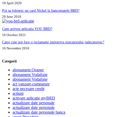
18 April 2020
Pot sa folosesc un card Nickel la bancomatele BRD?
29 June 2018
Cum activez aplicatia YOU BRD?
16 October 2021
Catre cine pot face o reclamatie impotriva executorului judecatoresc?
16 November 2016
Categorii
abonament Orange
abonament Vodafone
abonament Vodafone
act vanzare-cumparare
acte necesare credit
actiuni
activare aplicatie myBRD
actualizare date personale
actualizare date personale
actualizare date personale banca
agent Provident