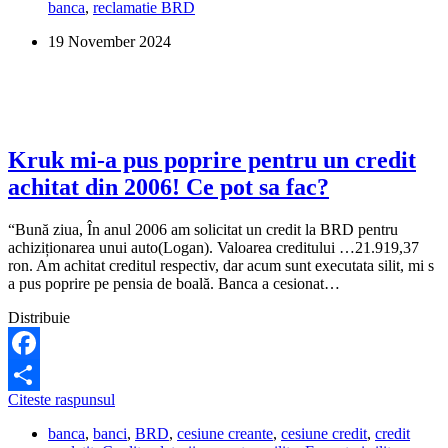
banca
,
reclamatie BRD
de
client
19 November 2024
pentru
aplicatia
BRD?
Kruk mi-a pus poprire pentru un credit
achitat din 2006! Ce pot sa fac?
“Bună ziua, În anul 2006 am solicitat un credit la BRD pentru
achiziționarea unui auto(Logan). Valoarea creditului …21.919,37
ron. Am achitat creditul respectiv, dar acum sunt executata silit, mi s
a pus poprire pe pensia de boală. Banca a cesionat…
Distribuie
Facebook
Kruk
Citeste raspunsul
Share
mi-
banca
,
banci
,
BRD
,
cesiune creante
,
cesiune credit
,
credit
a