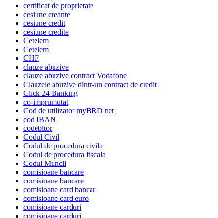
certificat de proprietate
cesiune creante
cesiune credit
cesiune credite
Cetelem
Cetelem
CHF
clauze abuzive
clauze abuzive contract Vodafone
Clauzele abuzive dintr-un contract de credit
Click 24 Banking
co-imprumutat
Cod de utilizator myBRD net
cod IBAN
codebitor
Codul Civil
Codul de procedura civila
Codul de procedura fiscala
Codul Muncii
comisioane bancare
comisioane bancare
comisioane card bancar
comisioane card euro
comisioane carduri
comisioane carduri