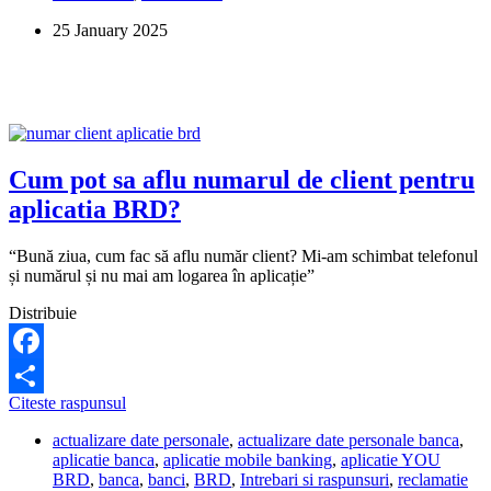
activez
25 January 2025
aplicatia
YOU
BRD
pe
telefon?
Cum pot sa aflu numarul de client pentru
aplicatia BRD?
“Bună ziua, cum fac să aflu număr client? Mi-am schimbat telefonul
și numărul și nu mai am logarea în aplicație”
Distribuie
Facebook
Cum
Citeste raspunsul
Share
pot
actualizare date personale
,
actualizare date personale banca
,
sa
aplicatie banca
,
aplicatie mobile banking
,
aplicatie YOU
aflu
BRD
,
banca
,
banci
,
BRD
,
Intrebari si raspunsuri
,
reclamatie
numarul