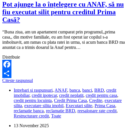
pot
Pot ajunge la o înțelegere cu ANAF, să nu
să
fiu executat silit pentru creditul Prima
fac?
Casă?
“Buna ziua, am un apartament cumparat prin programul,,prima
casa,, din motive familiale, eu am fost operat iar copilul s-a
imbolnavit, am ramas cu plata ratei in urma, si acum banca BRD ma
anuntat ca a trimis dosarul la Anaf pentru…
Distribuie
Facebook
Pot
Citeste raspunsul
Share
ajunge
Intrebari si raspunsuri
,
ANAF
,
banca
,
banci
,
BRD
,
credit
la
imobiliar
,
credit ipotecar
,
credit neplatit
,
credit pentru casa
,
o
credit pentru locuinta
,
Credit Prima Casa
,
Credite
,
executare
înțelegere
silita
,
executare silita imobil
,
Executari silite
,
Prima Casa
,
cu
reclamatie banca
,
reclamatie BRD
,
reesalonare rate credit
,
ANAF,
Restructurare credit
,
Toate
să
nu
13 November 2025
fiu