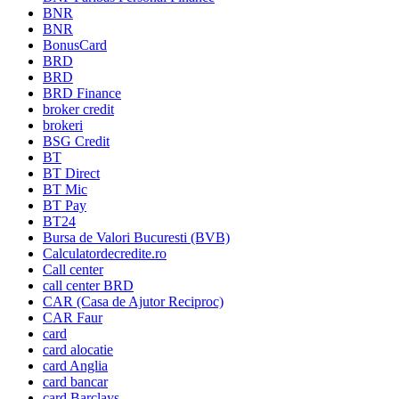
BNR
BNR
BonusCard
BRD
BRD
BRD Finance
broker credit
brokeri
BSG Credit
BT
BT Direct
BT Mic
BT Pay
BT24
Bursa de Valori Bucuresti (BVB)
Calculatordecredite.ro
Call center
call center BRD
CAR (Casa de Ajutor Reciproc)
CAR Faur
card
card alocatie
card Anglia
card bancar
card Barclays