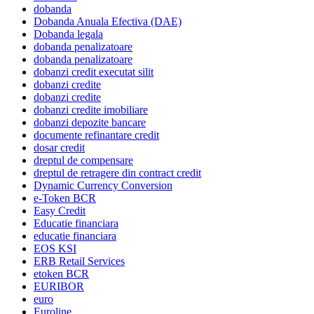
dobanda
Dobanda Anuala Efectiva (DAE)
Dobanda legala
dobanda penalizatoare
dobanda penalizatoare
dobanzi credit executat silit
dobanzi credite
dobanzi credite
dobanzi credite imobiliare
dobanzi depozite bancare
documente refinantare credit
dosar credit
dreptul de compensare
dreptul de retragere din contract credit
Dynamic Currency Conversion
e-Token BCR
Easy Credit
Educatie financiara
educatie financiara
EOS KSI
ERB Retail Services
etoken BCR
EURIBOR
euro
Euroline