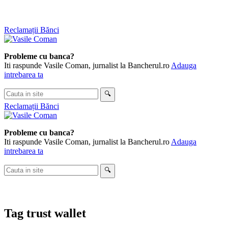
Skip
Reclamații Bănci
to
content
Probleme cu banca?
Iti raspunde Vasile Coman, jurnalist la Bancherul.ro
Adauga
intrebarea ta
Cauta
🔍
in
Reclamații Bănci
site
Probleme cu banca?
Iti raspunde Vasile Coman, jurnalist la Bancherul.ro
Adauga
intrebarea ta
Cauta
🔍
in
site
Tag
trust wallet