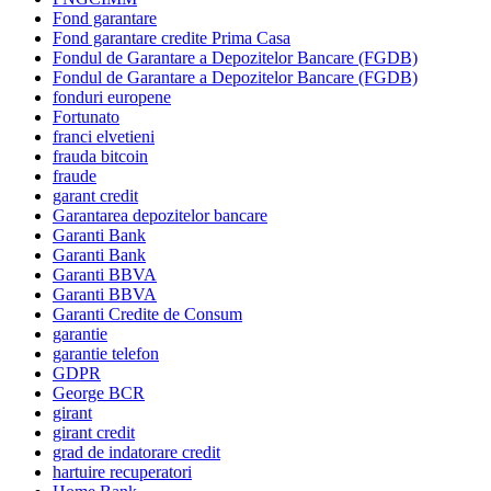
Fond garantare
Fond garantare credite Prima Casa
Fondul de Garantare a Depozitelor Bancare (FGDB)
Fondul de Garantare a Depozitelor Bancare (FGDB)
fonduri europene
Fortunato
franci elvetieni
frauda bitcoin
fraude
garant credit
Garantarea depozitelor bancare
Garanti Bank
Garanti Bank
Garanti BBVA
Garanti BBVA
Garanti Credite de Consum
garantie
garantie telefon
GDPR
George BCR
girant
girant credit
grad de indatorare credit
hartuire recuperatori