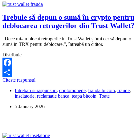
Trebuie să depun o sumă în crypto pentru
deblocarea retragerilor din Trust Wallet?
“Dece mi-au blocat retragerile in Trust Wallet și îmi cer să depun o
sumă in TRX pentru deblocare.”, întreabă un cititor.
Distribuie
Facebook
Trebuie
Citeste raspunsul
Share
să
Intrebari si raspunsuri
,
criptomonede
,
frauda bitcoin
,
fraude
,
depun
inselatorie
,
reclamatie banca
,
teapa bitcoin
,
Toate
o
sumă
5 January 2026
în
crypto
pentru
deblocarea
retragerilor
din