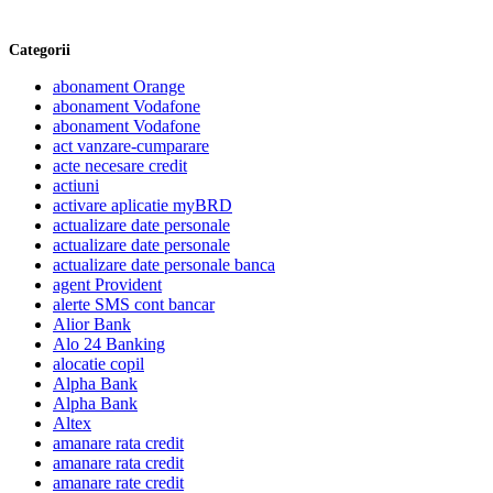
Categorii
abonament Orange
abonament Vodafone
abonament Vodafone
act vanzare-cumparare
acte necesare credit
actiuni
activare aplicatie myBRD
actualizare date personale
actualizare date personale
actualizare date personale banca
agent Provident
alerte SMS cont bancar
Alior Bank
Alo 24 Banking
alocatie copil
Alpha Bank
Alpha Bank
Altex
amanare rata credit
amanare rata credit
amanare rate credit