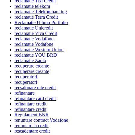
reclamatie TBI Credit
reclamatie telekom
reclamatie Telekombanking
reclamatie Terra Credit
Reclamatie Ultimo Portfolio
reclamatie Unicredit
reclamatie Viva Credit
reclamatie Vodafone
reclamatie Vodafone
reclamatie Western Union
reclamatie YOU BRD
reclamatie Zaplo
recuperare creante
recuperare creante
recuperatori
recuperatori
reesalonare rate credit
refinantare
refinantare card credit
refinantare credit
refinantare credit
Regulament BNR
renuntare contract Vodafone
renuntare la credit
rescadentare credit