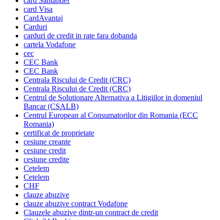
card Santander
card Visa
CardAvantaj
Carduri
carduri de credit in rate fara dobanda
cartela Vodafone
cec
CEC Bank
CEC Bank
Centrala Riscului de Credit (CRC)
Centrala Riscului de Credit (CRC)
Centrul de Solutionare Alternativa a Litigiilor in domeniul
Bancar (CSALB)
Centrul European al Consumatorilor din Romania (ECC
Romania)
certificat de proprietate
cesiune creante
cesiune credit
cesiune credite
Cetelem
Cetelem
CHF
clauze abuzive
clauze abuzive contract Vodafone
Clauzele abuzive dintr-un contract de credit