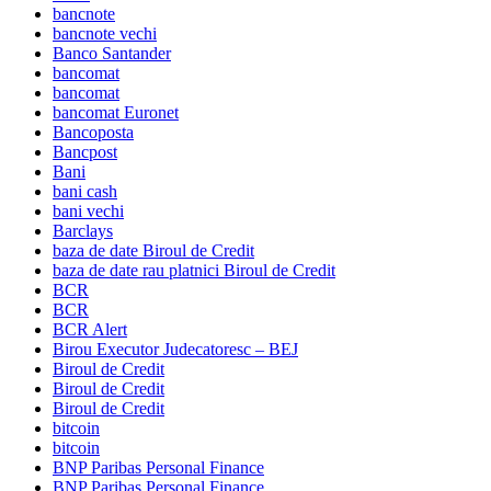
bancnote
bancnote vechi
Banco Santander
bancomat
bancomat
bancomat Euronet
Bancoposta
Bancpost
Bani
bani cash
bani vechi
Barclays
baza de date Biroul de Credit
baza de date rau platnici Biroul de Credit
BCR
BCR
BCR Alert
Birou Executor Judecatoresc – BEJ
Biroul de Credit
Biroul de Credit
Biroul de Credit
bitcoin
bitcoin
BNP Paribas Personal Finance
BNP Paribas Personal Finance