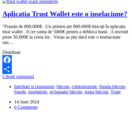
Aplicatia Trust Wallet este o inselaciune?
“Frauda de 800.000$ . Un prieten are 800.000$ blocați în aplicația
trust wallet . Ii cer suma de 5000€ pentru a debloca banii . A investit
peste 50.000€ la cerea lor . Vreau sa știu dacă este o inselaciune
sau…
Distribuie
Facebook
Aplicatia
Citeste raspunsul
Share
Trust
Intrebari si raspunsuri
,
bitcoin
,
criptomonede
,
frauda bitcoin
,
Wallet
fraude
,
inselatorie
,
reclamatie bitcoin
,
teapa bitcoin
,
Toate
este
o
14 June 2024
inselaciune?
6 Comments