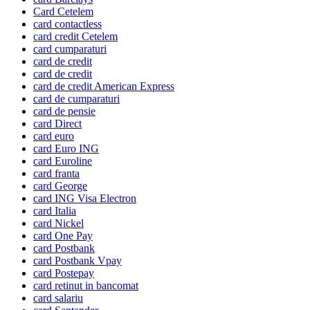
Card Cetelem
card contactless
card credit Cetelem
card cumparaturi
card de credit
card de credit
card de credit American Express
card de cumparaturi
card de pensie
card Direct
card euro
card Euro ING
card Euroline
card franta
card George
card ING Visa Electron
card Italia
card Nickel
card One Pay
card Postbank
card Postbank Vpay
card Postepay
card retinut in bancomat
card salariu