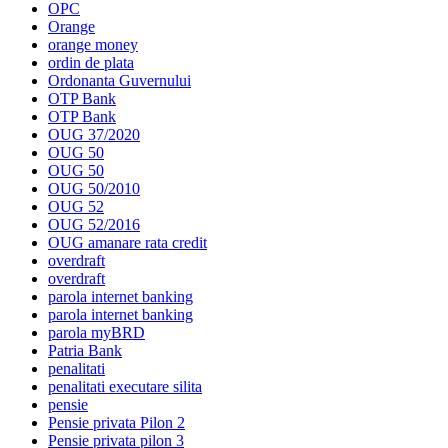
OPC
Orange
orange money
ordin de plata
Ordonanta Guvernului
OTP Bank
OTP Bank
OUG 37/2020
OUG 50
OUG 50
OUG 50/2010
OUG 52
OUG 52/2016
OUG amanare rata credit
overdraft
overdraft
parola internet banking
parola internet banking
parola myBRD
Patria Bank
penalitati
penalitati executare silita
pensie
Pensie privata Pilon 2
Pensie privata pilon 3