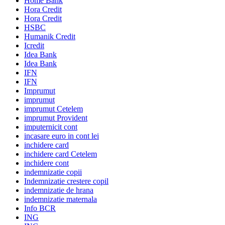
Home Bank
Hora Credit
Hora Credit
HSBC
Humanik Credit
Icredit
Idea Bank
Idea Bank
IFN
IFN
Imprumut
imprumut
imprumut Cetelem
imprumut Provident
imputernicit cont
incasare euro in cont lei
inchidere card
inchidere card Cetelem
inchidere cont
indemnizatie copii
Indemnizatie crestere copil
indemnizatie de hrana
indemnizatie maternala
Info BCR
ING