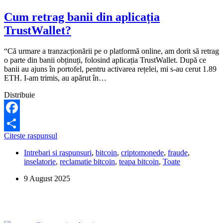
Trust
Wallet?
Cum retrag banii din aplicația
TrustWallet?
“Că urmare a tranzacționării pe o platformă online, am dorit să retrag
o parte din banii obținuți, folosind aplicația TrustWallet. După ce
banii au ajuns în portofel, pentru activarea rețelei, mi s-au cerut 1.89
ETH. I-am trimis, au apărut în…
Distribuie
Facebook
Cum
Citeste raspunsul
Share
retrag
Intrebari si raspunsuri
,
bitcoin
,
criptomonede
,
fraude
,
banii
inselatorie
,
reclamatie bitcoin
,
teapa bitcoin
,
Toate
din
aplicația
9 August 2025
TrustWallet?