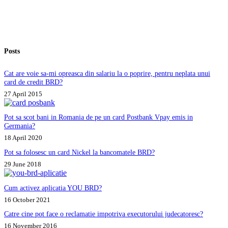
brokeri,
pe
platforma
Ip-
t.trade.
Posts
Cum
pot
recupera
Cat are voie sa-mi opreasca din salariu la o poprire, pentru neplata unui
banii
card de credit BRD?
investiti
27 April 2015
in
bitcoin?
Pot sa scot bani in Romania de pe un card Postbank Vpay emis in
Germania?
18 April 2020
Pot sa folosesc un card Nickel la bancomatele BRD?
29 June 2018
Cum activez aplicatia YOU BRD?
16 October 2021
Catre cine pot face o reclamatie impotriva executorului judecatoresc?
16 November 2016