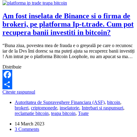
Am fost inselata de Binance si o firma de
brokeri, pe platforma Ip-t.trade. Cum pot
recupera banii investiti in bitcoin?
“Buna ziua, povestea mea de frauda e o greșeală pe care o recunosc
iar de la Dvs îmi doresc sa ma puteți ajuta sa recuperez banii investiți
! Am intrat pe o platforma Bitcoin Loophole, nu am apucat sa ma…
Distribuie
Facebook
Am
Citeste raspunsul
Share
fost
Autoritatea de Supraveghere Financiara (ASF)
,
bitcoin
,
inselata
brokeri
,
criptomonede
,
inselatorie
,
Intrebari si raspunsuri
,
de
reclamatie bitcoin
,
teapa bitcoin
,
Toate
Binance
si
14 March 2023
o
3 Comments
firma
de