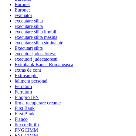
Euronet
Euronet
evaluator
executare silita
executare silita
executare silita imobil
executare silita masina
executare silita strainatate
Executari silite
executor judecatoresc
executori judecatoresti
Eximbank Banca Romaneasca
extras de cont
Extrasimplu
faliment personal
Ferratum
Ferratum
Finopro IFN
firma recuperare creante
First Bank
First Bank
Flanco
flexcredit ifn
FNGCIMM
FNGCIMM