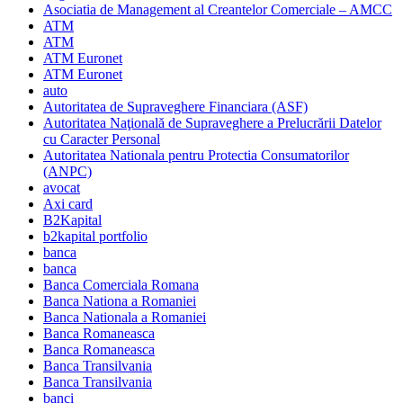
Asociatia de Management al Creantelor Comerciale – AMCC
ATM
ATM
ATM Euronet
ATM Euronet
auto
Autoritatea de Supraveghere Financiara (ASF)
Autoritatea Naţională de Supraveghere a Prelucrării Datelor
cu Caracter Personal
Autoritatea Nationala pentru Protectia Consumatorilor
(ANPC)
avocat
Axi card
B2Kapital
b2kapital portfolio
banca
banca
Banca Comerciala Romana
Banca Nationa a Romaniei
Banca Nationala a Romaniei
Banca Romaneasca
Banca Romaneasca
Banca Transilvania
Banca Transilvania
banci