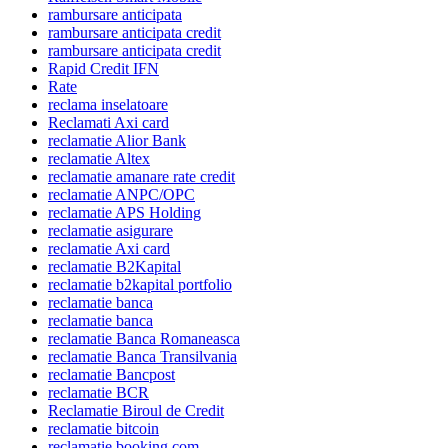
rambursare anticipata
rambursare anticipata credit
rambursare anticipata credit
Rapid Credit IFN
Rate
reclama inselatoare
Reclamati Axi card
reclamatie Alior Bank
reclamatie Altex
reclamatie amanare rate credit
reclamatie ANPC/OPC
reclamatie APS Holding
reclamatie asigurare
reclamatie Axi card
reclamatie B2Kapital
reclamatie b2kapital portfolio
reclamatie banca
reclamatie banca
reclamatie Banca Romaneasca
reclamatie Banca Transilvania
reclamatie Bancpost
reclamatie BCR
Reclamatie Biroul de Credit
reclamatie bitcoin
reclamatie booking.com