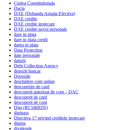
Curtea Constitutionala
Dacia
DAE (Dobanda Anuala Efectiva)
DAE credite
DAE credite ipotecare
DAE credite nevoi personale
dare in plata
dare in plata credit
darea in plata
Data Protection
date personale
datorii
Debt Collection Agency
depozit bancar
Depozite
deschidere cont online
descoperire de card
descoperit autorizat de cont – DAC
descoperit de card
descoperit de cont
Digi (RCS&RDS)
digipass
Directiva 17 privind creditele ipotecare
diurna
dividende