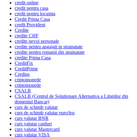
credit online
credit pentru casa
credit pentru locuinta
Credit Prima Casa
credit Provident
Credite
credite CHF
credite nevoi personale
credite pentru angajati in strainatate
credite pentru romanii din strainatate
credite Prima Casa
CreditFix
CreditPrime
Credius
criptomonede
criptomonede
CSALB
CSALB (Centrul de Solutionare Alternativa a Litigiilor din
domeniul Bancar)
curs de schimb valutar
curs de schimb valutar euro/leu
curs valutar BNR
curs valutar carduri
curs valutar Mastercard
curs valutar VISA