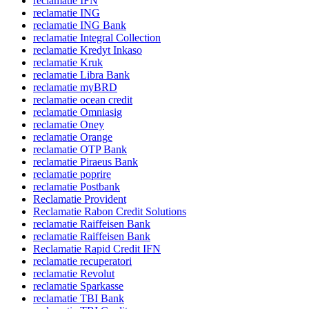
reclamatie IFN
reclamatie ING
reclamatie ING Bank
reclamatie Integral Collection
reclamatie Kredyt Inkaso
reclamatie Kruk
reclamatie Libra Bank
reclamatie myBRD
reclamatie ocean credit
reclamatie Omniasig
reclamatie Oney
reclamatie Orange
reclamatie OTP Bank
reclamatie Piraeus Bank
reclamatie poprire
reclamatie Postbank
Reclamatie Provident
Reclamatie Rabon Credit Solutions
reclamatie Raiffeisen Bank
reclamatie Raiffeisen Bank
Reclamatie Rapid Credit IFN
reclamatie recuperatori
reclamatie Revolut
reclamatie Sparkasse
reclamatie TBI Bank