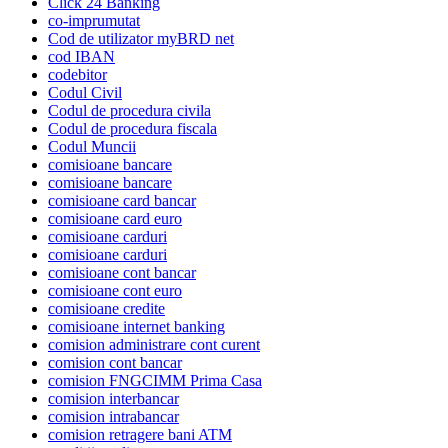
Click 24 Banking
co-imprumutat
Cod de utilizator myBRD net
cod IBAN
codebitor
Codul Civil
Codul de procedura civila
Codul de procedura fiscala
Codul Muncii
comisioane bancare
comisioane bancare
comisioane card bancar
comisioane card euro
comisioane carduri
comisioane carduri
comisioane cont bancar
comisioane cont euro
comisioane credite
comisioane internet banking
comision administrare cont curent
comision cont bancar
comision FNGCIMM Prima Casa
comision interbancar
comision intrabancar
comision retragere bani ATM