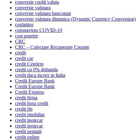
conversie credit valuta
conversie valutara
conversie valutara bancomat
conversie valutara dinamica (Dynamic Currency Conversion)
coplatitor
coronavirus COVID-19
cost poprire
CRC
CRC – Colectare Recuperare Creante
credit
credit car
credit Cetelem
credit cu 0% dobanda
credit daca lucrez in Italia
Credit Europe Bank
Credit Europe Bank
Credit Express
credit firma
credit hora credit
credit ifn
credit imobiliar
credit ipotecar
credit ipotecar
credit neplatit
credit online