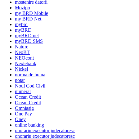
mostenire datorii
Mozipo
my BRD Mobile
my BRD Net
mybrd
myBRD
myBRD net
myBRD SMS
Nature
NeoBT
NEOcont
Nextebank
Nickel
norma de hrana
notar
Noul Cod Civil
numerar
Ocean Credit
Ocean Credit
Omniasig
One Pay
Oney
online banking
onorariu executor judecatoresc
onorariu executor judecatoresc