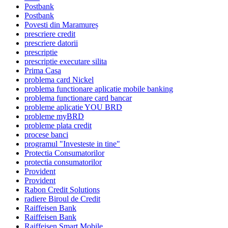
Postbank
Postbank
Povesti din Maramureș
prescriere credit
prescriere datorii
prescriptie
prescriptie executare silita
Prima Casa
problema card Nickel
problema functionare aplicatie mobile banking
problema functionare card bancar
probleme aplicatie YOU BRD
probleme myBRD
probleme plata credit
procese banci
programul "Investeste in tine"
Protectia Consumatorilor
protectia consumatorilor
Provident
Provident
Rabon Credit Solutions
radiere Biroul de Credit
Raiffeisen Bank
Raiffeisen Bank
Raiffeisen Smart Mobile