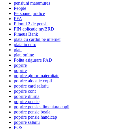
pensiuni maramures
People
Persoane juridice
PFA
Pilonul 2 de pensii
PIN aplicatie myBRD
Piraeus Bank
plata cu cardul pe internet
plata in euro
plati
plati online
Polita asigurare PAD
poprire
poprire
poprire ajutor maternitate
poprire alocatie copil
poprire card salariu
poprire cont
poprire diurna
poprire pensie
poprire pensie alimentara copil
poprire pensie boala
poprire pensie handicap
poprire salariu
POS