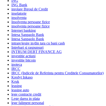
ING
ING Bank
inrolare Biroul de Credit
inselatorie
insolventa
Insolventa persoane fizice
insolventa persoane fizice
Internet banking
Intesa Sanpaolo Bank
Intesa Sanpaolo Bank
intrare/iesire in/din tara cu bani cash
Intrebari si raspunsuri
INTRUM DEBT FINANCE AG
investitie actiuni
investitie bitcoin
ipoteca
IRCC
IRCC (Indicele de Referinta pentru Creditele Consumatorilor)
Kredyt Inkaso
Kruk
leasing
leasing auto
lege contracte credit
Lege darea in plata
lege faliment personal