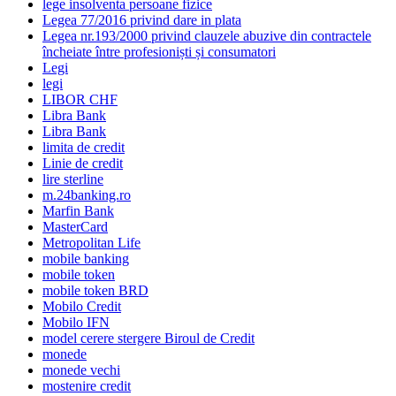
lege insolventa persoane fizice
Legea 77/2016 privind dare in plata
Legea nr.193/2000 privind clauzele abuzive din contractele
încheiate între profesioniști și consumatori
Legi
legi
LIBOR CHF
Libra Bank
Libra Bank
limita de credit
Linie de credit
lire sterline
m.24banking.ro
Marfin Bank
MasterCard
Metropolitan Life
mobile banking
mobile token
mobile token BRD
Mobilo Credit
Mobilo IFN
model cerere stergere Biroul de Credit
monede
monede vechi
mostenire credit