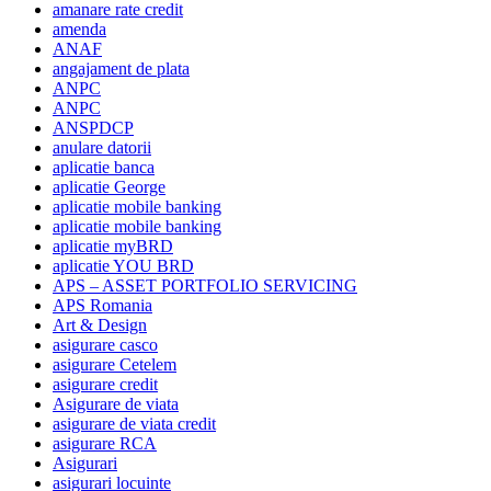
amanare rate credit
amenda
ANAF
angajament de plata
ANPC
ANPC
ANSPDCP
anulare datorii
aplicatie banca
aplicatie George
aplicatie mobile banking
aplicatie mobile banking
aplicatie myBRD
aplicatie YOU BRD
APS – ASSET PORTFOLIO SERVICING
APS Romania
Art & Design
asigurare casco
asigurare Cetelem
asigurare credit
Asigurare de viata
asigurare de viata credit
asigurare RCA
Asigurari
asigurari locuinte