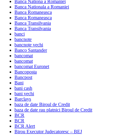
Banca Nationa a Romaniei
Banca Nationala a Romaniei
Banca Romaneasca
Banca Romaneasca
Banca Transilvania
Banca Transilvania
banci
bancnote
bancnote vechi
Banco Santander
bancomat
bancomat
bancomat Euronet
Bancoposta
Bancpost
Bani
bani cash
bani vechi
Barclays
baza de date Biroul de Credit
baza de date rau platnici Biroul de Credit
BCR
BCR
BCR Alert
Birou Executor Judecatoresc – BEJ