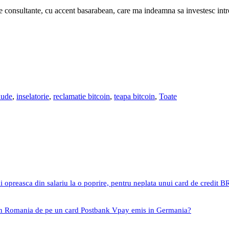
se consultante, cu accent basarabean, care ma indeamna sa investesc intr
aude
,
inselatorie
,
reclamatie bitcoin
,
teapa bitcoin
,
Toate
i opreasca din salariu la o poprire, pentru neplata unui card de credit 
 in Romania de pe un card Postbank Vpay emis in Germania?