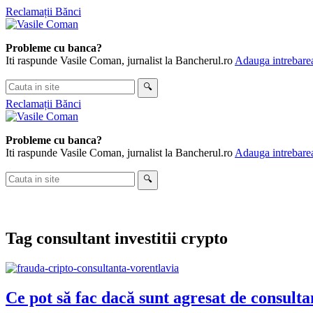
Skip
Reclamații Bănci
to
content
Probleme cu banca?
Iti raspunde Vasile Coman, jurnalist la Bancherul.ro
Adauga intrebarea
Cauta
🔍
in
Reclamații Bănci
site
Probleme cu banca?
Iti raspunde Vasile Coman, jurnalist la Bancherul.ro
Adauga intrebarea
Cauta
🔍
in
site
Tag
consultant investitii crypto
Ce pot să fac dacă sunt agresat de consultan