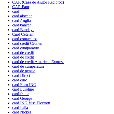
CAR (Casa de Ajutor Reciproc)
CAR Faur
card
card alocatie
card Anglia
card bancar
card Barclays
Card Cetelem
card contactless
card credit Cetelem
card cumparaturi
card de credit
card de credit
card de credit American Express
card de cumparaturi
card de pensie
card Direct
card euro
card Euro ING
card Euroline
card franta
card George
card ING Visa Electron
card Italia
card Nickel