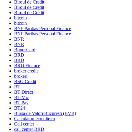
Biroul de Credit
Biroul de Credit
Biroul de Credit
bitcoin
bitcoin
BNP Paribas Personal Finance
BNP Paribas Personal Finance
BNR
BNR
BonusCard
BRD
BRD
BRD Finance
broker credit
brokeri
BSG Credit
BT
BT Direct
BT Mic
BT Pay
BT24
Bursa de Valori Bucuresti (BVB)
Calculatordecredite.ro
Call center
call center BRD