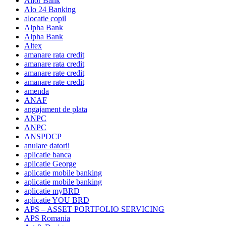
Alior Bank
Alo 24 Banking
alocatie copil
Alpha Bank
Alpha Bank
Altex
amanare rata credit
amanare rata credit
amanare rate credit
amanare rate credit
amenda
ANAF
angajament de plata
ANPC
ANPC
ANSPDCP
anulare datorii
aplicatie banca
aplicatie George
aplicatie mobile banking
aplicatie mobile banking
aplicatie myBRD
aplicatie YOU BRD
APS – ASSET PORTFOLIO SERVICING
APS Romania