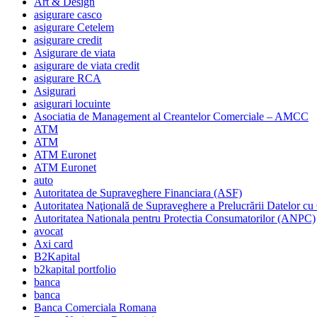
Art & Design
asigurare casco
asigurare Cetelem
asigurare credit
Asigurare de viata
asigurare de viata credit
asigurare RCA
Asigurari
asigurari locuinte
Asociatia de Management al Creantelor Comerciale – AMCC
ATM
ATM
ATM Euronet
ATM Euronet
auto
Autoritatea de Supraveghere Financiara (ASF)
Autoritatea Naţională de Supraveghere a Prelucrării Datelor cu
Autoritatea Nationala pentru Protectia Consumatorilor (ANPC)
avocat
Axi card
B2Kapital
b2kapital portfolio
banca
banca
Banca Comerciala Romana