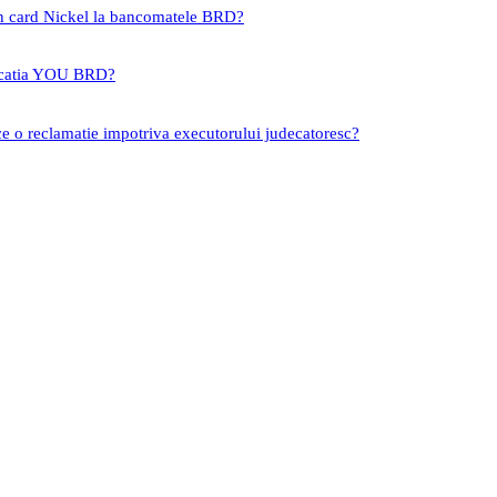
un card Nickel la bancomatele BRD?
icatia YOU BRD?
ce o reclamatie impotriva executorului judecatoresc?