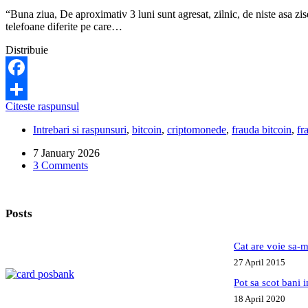
“Buna ziua, De aproximativ 3 luni sunt agresat, zilnic, de niste asa zi
telefoane diferite pe care…
Distribuie
Facebook
Ce
Citeste raspunsul
Share
pot
Intrebari si raspunsuri
,
bitcoin
,
criptomonede
,
frauda bitcoin
,
fr
să
fac
7 January 2026
dacă
3 Comments
sunt
agresat
de
consultanți
Posts
de
investiții?
Cat are voie sa-m
27 April 2015
Pot sa scot bani
18 April 2020