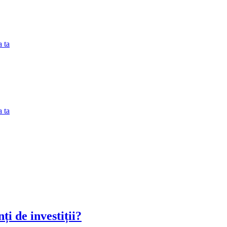
 ta
 ta
ți de investiții?