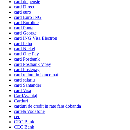
card de pensie
card Direct
card euro
card Euro ING
card Euroline
card franta
card George
card ING Visa Electron
card Italia
card Nickel
card One Pay
card Postbank
card Postbank Vpay
card Postepay
card retinut in bancomat
card salariu
card Santander
card Visa
CardAvantaj
Carduri
carduri de credit in rate fara dobanda
cartela Vodafone
cec
CEC Bank
CEC Bank