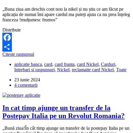
necunoscut?
„Buna ziua am deschis cont nou la nikel și nu știu ce am făcut pe
aplicația de numai îmi apare cardul ma puteți ajuta ca nu prea înțeleg
franceza !mulțumesc frumos”
Distribuie
Facebook
De
Citeste raspunsul
Partajează
ce
aplicatie banca
,
card
,
card franta
,
card Nickel
,
Carduri
,
nu
Intrebari si raspunsuri
,
Nickel
,
reclamatie card Nickel
,
Toate
mai
apare
23 iunie 2024
cardul
4 comentarii
in
aplicatia
Nickel?
In cat timp ajunge un transfer de la
Postepay Italia pe un Revolut Romania?
„Bună ziua!În cât timp ajunge un transfer de la postepay Italia pe un