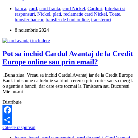
Partajează
dureaza
banca
,
card
,
card franta
,
card Nickel
,
Carduri
,
Intrebari si
sa
raspunsuri
,
Nickel
,
plati
,
reclamatie card Nickel
,
Toate
,
intre
transfer bancar
,
transfer de bani online
,
transferuri
salariul
pe
8 noiembrie 2024
cardul
Nickel?
Pot sa inchid Cardul Avantaj de la Credit
Europe online sau prin email?
„Buna ziua, Vreau sa inchid Cardul Avantaj iar de la Credit Europe
Bank imi spune ca trebuie sa trimit cererea prin curier sau sa merg la
o agentie a bancii, dar care este tocmai la Timisoara sau Bucuresti.
Mie nu-mi…
Distribuie
Facebook
Pot
Citeste raspunsul
Partajează
sa
banca
,
banci
,
card cumparaturi
,
card de credit
,
CardAvantaj
,