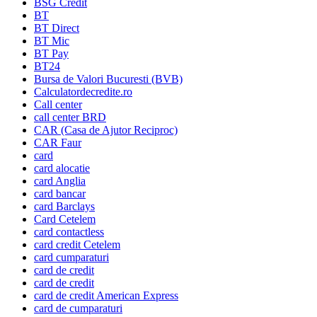
BSG Credit
BT
BT Direct
BT Mic
BT Pay
BT24
Bursa de Valori Bucuresti (BVB)
Calculatordecredite.ro
Call center
call center BRD
CAR (Casa de Ajutor Reciproc)
CAR Faur
card
card alocatie
card Anglia
card bancar
card Barclays
Card Cetelem
card contactless
card credit Cetelem
card cumparaturi
card de credit
card de credit
card de credit American Express
card de cumparaturi