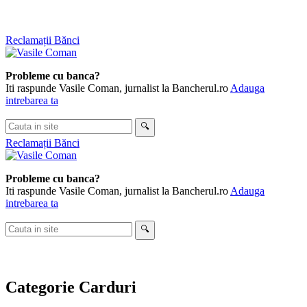
Sari
Reclamații Bănci
la
conținut
Probleme cu banca?
Iti raspunde Vasile Coman, jurnalist la Bancherul.ro
Adauga
intrebarea ta
Cauta
🔍
in
Reclamații Bănci
site
Probleme cu banca?
Iti raspunde Vasile Coman, jurnalist la Bancherul.ro
Adauga
intrebarea ta
Cauta
🔍
in
site
Categorie
Carduri