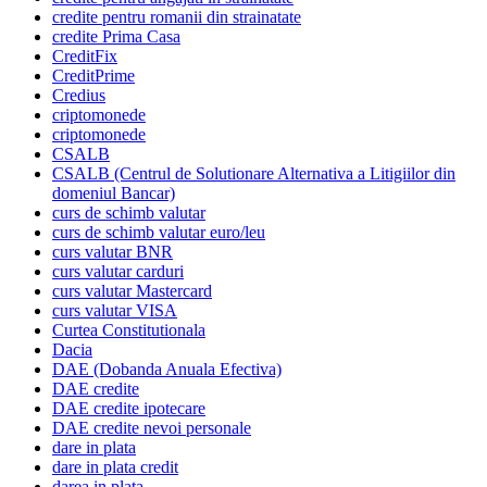
credite pentru romanii din strainatate
credite Prima Casa
CreditFix
CreditPrime
Credius
criptomonede
criptomonede
CSALB
CSALB (Centrul de Solutionare Alternativa a Litigiilor din
domeniul Bancar)
curs de schimb valutar
curs de schimb valutar euro/leu
curs valutar BNR
curs valutar carduri
curs valutar Mastercard
curs valutar VISA
Curtea Constitutionala
Dacia
DAE (Dobanda Anuala Efectiva)
DAE credite
DAE credite ipotecare
DAE credite nevoi personale
dare in plata
dare in plata credit
darea in plata