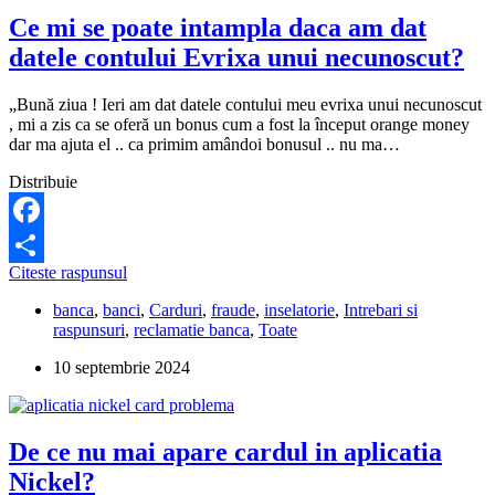
Credit
Ce mi se poate intampla daca am dat
Europe
Bank?
datele contului Evrixa unui necunoscut?
„Bună ziua ! Ieri am dat datele contului meu evrixa unui necunoscut
, mi a zis ca se oferă un bonus cum a fost la început orange money
dar ma ajuta el .. ca primim amândoi bonusul .. nu ma…
Distribuie
Facebook
Ce
Citeste raspunsul
Partajează
mi
banca
,
banci
,
Carduri
,
fraude
,
inselatorie
,
Intrebari si
se
raspunsuri
,
reclamatie banca
,
Toate
poate
intampla
10 septembrie 2024
daca
am
dat
datele
De ce nu mai apare cardul in aplicatia
contului
Evrixa
Nickel?
unui