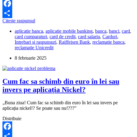
Facebook
Cum
Citeste raspunsul
Partajează
schimb
aplicatie banca
,
aplicatie mobile banking
,
banca
,
banci
,
card
,
PIN-
card cumparaturi
,
card de credit
,
card salariu
,
Carduri
,
ul
Intrebari si raspunsuri
,
Raiffeisen Bank
,
reclamatie banca
,
la
reclamatie Unicredit
cardul
Unicredit?
8 februarie 2025
Cum fac sa schimb din euro în lei sau
invers pe aplicația Nickel?
„Buna ziua! Cum fac sa schimb din euro în lei sau invers pe
aplicația nickel!? Se poate sau nu!???”
Distribuie
Facebook