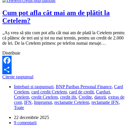
de
cumpărături
Cum pot afla cât mai am de plătit la
Avantaj?
Cetelem?
„Aș vrea să știu cum pot afla cât mai am de plată la Cetelem pentru
că plătesc de trei ani și tot nu mai termin, pentru un credit de 2.000
de lei. De la Cetelem primesc pe telefon numai mesaje…
Distribuie
Facebook
Cum
Citeste raspunsul
Partajează
pot
Intrebari si raspunsuri
,
BNP Paribas Personal Finance
,
Card
afla
Cetelem
,
card credit Cetelem
,
card de credit
,
Carduri
,
cât
Cetelem
,
credit Cetelem
,
credit ifn
,
Credite
,
datorii
,
extras de
mai
cont
,
IFN
,
Imprumut
,
reclamatie Cetelem
,
reclamatie IFN
,
am
Toate
de
plătit
22 decembrie 2025
la
9 comentarii
Cetelem?