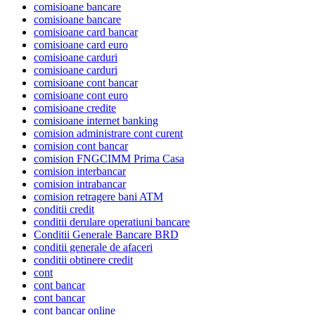
comisioane bancare
comisioane bancare
comisioane card bancar
comisioane card euro
comisioane carduri
comisioane carduri
comisioane cont bancar
comisioane cont euro
comisioane credite
comisioane internet banking
comision administrare cont curent
comision cont bancar
comision FNGCIMM Prima Casa
comision interbancar
comision intrabancar
comision retragere bani ATM
conditii credit
conditii derulare operatiuni bancare
Conditii Generale Bancare BRD
conditii generale de afaceri
conditii obtinere credit
cont
cont bancar
cont bancar
cont bancar online