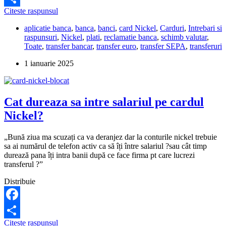
Cum
Citeste raspunsul
Partajează
fac
aplicatie banca
,
banca
,
banci
,
card Nickel
,
Carduri
,
Intrebari si
sa
raspunsuri
,
Nickel
,
plati
,
reclamatie banca
,
schimb valutar
,
schimb
Toate
,
transfer bancar
,
transfer euro
,
transfer SEPA
,
transferuri
din
euro
1 ianuarie 2025
în
lei
sau
invers
Cat dureaza sa intre salariul pe cardul
pe
aplicația
Nickel?
Nickel?
„Bună ziua ma scuzați ca va deranjez dar la conturile nickel trebuie
sa ai numărul de telefon activ ca să îți între salariul ?sau cât timp
durează pana îți intra banii după ce face firma pt care lucrezi
transferul ?”
Distribuie
Facebook
Cat
Citeste raspunsul