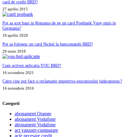
card de credit BRD?
27 aprilie 2015
Pot sa scot bani in Romania de pe un card Postbank Vpay emis in
Germania?
18 aprilie 2020
Pot sa folosesc un card Nickel la bancomatele BRD?
29 iunie 2018
Cum activez aplicatia YOU BRD?
16 octombrie 2021
Catre cine pot face o reclamatie impotriva executorului judecatoresc?
16 noiembrie 2016
Categorii
abonament Orange
abonament Vodafone
abonament Vodafone
act vanzare-cumparare
acte necesare credit