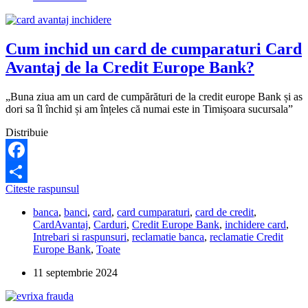
Banque
Postale?
Cum inchid un card de cumparaturi Card
Avantaj de la Credit Europe Bank?
„Buna ziua am un card de cumpărături de la credit europe Bank și as
dori sa îl închid și am înțeles că numai este in Timișoara sucursala”
Distribuie
Facebook
Cum
Citeste raspunsul
Partajează
inchid
banca
,
banci
,
card
,
card cumparaturi
,
card de credit
,
un
CardAvantaj
,
Carduri
,
Credit Europe Bank
,
inchidere card
,
card
Intrebari si raspunsuri
,
reclamatie banca
,
reclamatie Credit
de
Europe Bank
,
Toate
cumparaturi
Card
11 septembrie 2024
Avantaj
de
la