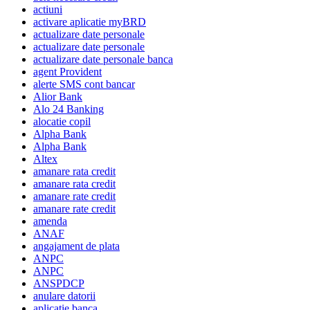
actiuni
activare aplicatie myBRD
actualizare date personale
actualizare date personale
actualizare date personale banca
agent Provident
alerte SMS cont bancar
Alior Bank
Alo 24 Banking
alocatie copil
Alpha Bank
Alpha Bank
Altex
amanare rata credit
amanare rata credit
amanare rate credit
amanare rate credit
amenda
ANAF
angajament de plata
ANPC
ANPC
ANSPDCP
anulare datorii
aplicatie banca