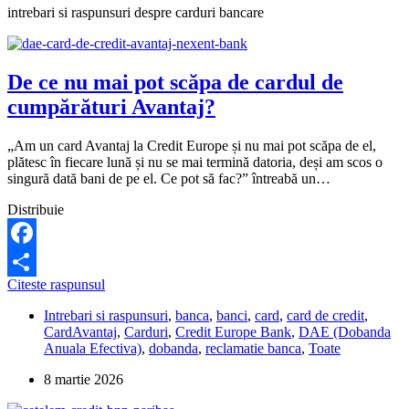
intrebari si raspunsuri despre carduri bancare
De ce nu mai pot scăpa de cardul de
cumpărături Avantaj?
„Am un card Avantaj la Credit Europe și nu mai pot scăpa de el,
plătesc în fiecare lună și nu se mai termină datoria, deși am scos o
singură dată bani de pe el. Ce pot să fac?” întreabă un…
Distribuie
Facebook
De
Citeste raspunsul
Partajează
ce
Intrebari si raspunsuri
,
banca
,
banci
,
card
,
card de credit
,
nu
CardAvantaj
,
Carduri
,
Credit Europe Bank
,
DAE (Dobanda
mai
Anuala Efectiva)
,
dobanda
,
reclamatie banca
,
Toate
pot
scăpa
8 martie 2026
de
cardul