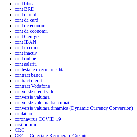
cont blocat
cont BRD
cont curent
cont de card
cont de economii
cont de economii
cont George
cont IBAN
cont in euro
cont inactiv
cont online
cont salariu
contestatie executare silita
contract banca
contract credit
contract Vodafone
conversie credit valuta
conversie valutara
conversie valutara bancomat
conversie valutara dinamica (Dynamic Currency Conversion)
coplatitor
coronavirus COVID-19
cost poprire
CRC
CRC – Colectare Recuperare Creante