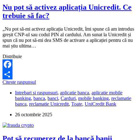
Nu pot să activez aplicația Unicredit. Ce
trebuie să fac?
„Nu pot să-mi activez aplicația Unicredit, îmi spune că am introdus
greșit CNP-ul sau codul PIN al cardului. Am sunat la Unicredit și
spun că nu pot să-mi dea SMS de activare a aplicației pentru că nu
mai știu ultima…
Distribuie
Facebook
Nu
Citeste raspunsul
Partajează
pot
Intrebari si raspunsuri
,
aplicatie banca
,
aplicatie mobile
să
banking
,
banca
,
banci
,
Carduri
,
mobile banking
,
reclamatie
activez
banca
,
reclamatie Unicredit
,
Toate
,
UniCredit Bank
aplicația
Unicredit.
26 octombrie 2025
Ce
trebuie
să
fac?
Pot să recuperez de la bancă banii