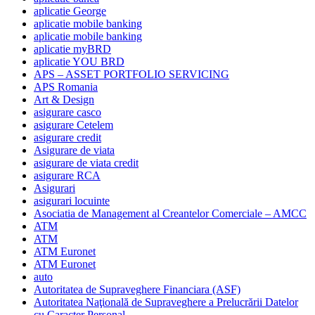
aplicatie George
aplicatie mobile banking
aplicatie mobile banking
aplicatie myBRD
aplicatie YOU BRD
APS – ASSET PORTFOLIO SERVICING
APS Romania
Art & Design
asigurare casco
asigurare Cetelem
asigurare credit
Asigurare de viata
asigurare de viata credit
asigurare RCA
Asigurari
asigurari locuinte
Asociatia de Management al Creantelor Comerciale – AMCC
ATM
ATM
ATM Euronet
ATM Euronet
auto
Autoritatea de Supraveghere Financiara (ASF)
Autoritatea Naţională de Supraveghere a Prelucrării Datelor
cu Caracter Personal