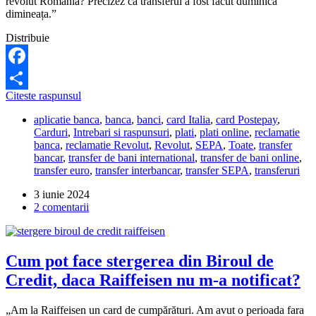
revolut România? Precizez că transferul a fost făcut duminica
dimineața.”
Distribuie
Facebook
In
Citeste raspunsul
Partajează
cat
aplicatie banca
,
banca
,
banci
,
card Italia
,
card Postepay
,
timp
Carduri
,
Intrebari si raspunsuri
,
plati
,
plati online
,
reclamatie
ajunge
banca
,
reclamatie Revolut
,
Revolut
,
SEPA
,
Toate
,
transfer
un
bancar
,
transfer de bani international
,
transfer de bani online
,
transfer
transfer euro
,
transfer interbancar
,
transfer SEPA
,
transferuri
de
la
3 iunie 2024
Postepay
2 comentarii
Italia
pe
un
Revolut
Cum pot face stergerea din Biroul de
Romania?
Credit, daca Raiffeisen nu m-a notificat?
„Am la Raiffeisen un card de cumpărături. Am avut o perioada fara