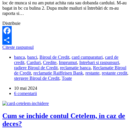
loc de munca si nu am putut achita rata sau dobanda cardului. M-au
bagat in bc cu bulina 2. Dupa multe mailuri si întrebări dc m-au
raporta si…
Distribuie
Facebook
Cum
Citeste raspunsul
Partajează
pot
banca
,
banci
,
Biroul de Credit
,
card cumparaturi
,
card de
face
credit
,
Carduri
,
Credite
,
Imprumut
,
Intrebari si raspunsuri
,
stergerea
radiere Biroul de Credit
,
reclamatie banca
,
Reclamatie Biroul
din
de Credit
,
reclamatie Raiffeisen Bank
,
restante
,
restante credit
,
Biroul
stergere Biroul de Credit
,
Toate
de
Credit,
10 mai 2024
daca
6 comentarii
Raiffeisen
nu
m-
a
Cum se inchide contul Cetelem, in caz de
notificat?
deces?