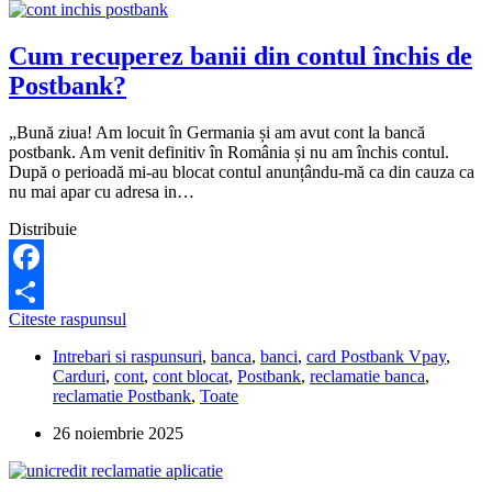
Cum recuperez banii din contul închis de
Postbank?
„Bună ziua! Am locuit în Germania și am avut cont la bancă
postbank. Am venit definitiv în România și nu am închis contul.
După o perioadă mi-au blocat contul anunțându-mă ca din cauza ca
nu mai apar cu adresa in…
Distribuie
Facebook
Cum
Citeste raspunsul
Partajează
recuperez
Intrebari si raspunsuri
,
banca
,
banci
,
card Postbank Vpay
,
banii
Carduri
,
cont
,
cont blocat
,
Postbank
,
reclamatie banca
,
din
reclamatie Postbank
,
Toate
contul
închis
26 noiembrie 2025
de
Postbank?