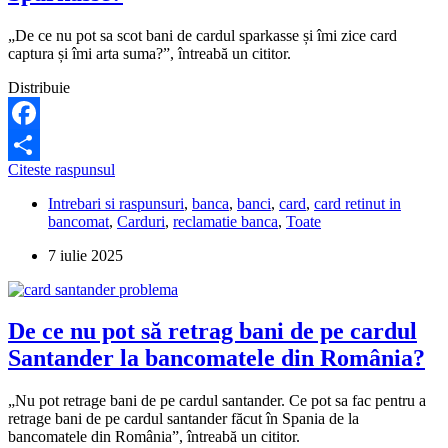
„De ce nu pot sa scot bani de cardul sparkasse și îmi zice card
captura și îmi arta suma?”, întreabă un cititor.
Distribuie
Facebook
De
Citeste raspunsul
Partajează
ce
Intrebari si raspunsuri
,
banca
,
banci
,
card
,
card retinut in
nu
bancomat
,
Carduri
,
reclamatie banca
,
Toate
pot
să
7 iulie 2025
scot
bani
de
pe
De ce nu pot să retrag bani de pe cardul
cardul
Sparkasse?
Santander la bancomatele din România?
„Nu pot retrage bani de pe cardul santander. Ce pot sa fac pentru a
retrage bani de pe cardul santander făcut în Spania de la
bancomatele din România”, întreabă un cititor.