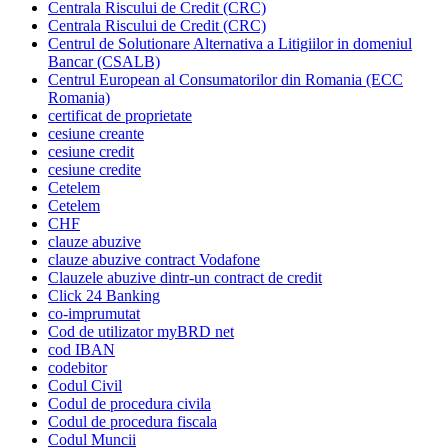
Centrala Riscului de Credit (CRC)
Centrala Riscului de Credit (CRC)
Centrul de Solutionare Alternativa a Litigiilor in domeniul
Bancar (CSALB)
Centrul European al Consumatorilor din Romania (ECC
Romania)
certificat de proprietate
cesiune creante
cesiune credit
cesiune credite
Cetelem
Cetelem
CHF
clauze abuzive
clauze abuzive contract Vodafone
Clauzele abuzive dintr-un contract de credit
Click 24 Banking
co-imprumutat
Cod de utilizator myBRD net
cod IBAN
codebitor
Codul Civil
Codul de procedura civila
Codul de procedura fiscala
Codul Muncii