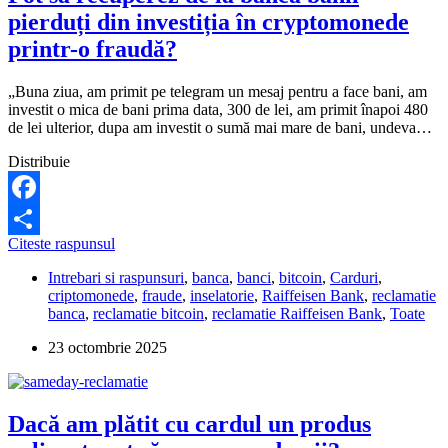
pierduți din investiția în cryptomonede
printr-o fraudă?
„Buna ziua, am primit pe telegram un mesaj pentru a face bani, am
investit o mica de bani prima data, 300 de lei, am primit înapoi 480
de lei ulterior, dupa am investit o sumă mai mare de bani, undeva…
Distribuie
Facebook
Pot
Citeste raspunsul
Partajează
să
Intrebari si raspunsuri
,
banca
,
banci
,
bitcoin
,
Carduri
,
recuperez
criptomonede
,
fraude
,
inselatorie
,
Raiffeisen Bank
,
reclamatie
de
banca
,
reclamatie bitcoin
,
reclamatie Raiffeisen Bank
,
Toate
la
bancă
23 octombrie 2025
banii
pierduți
din
investiția
Dacă am plătit cu cardul un produs
în
cryptomonede