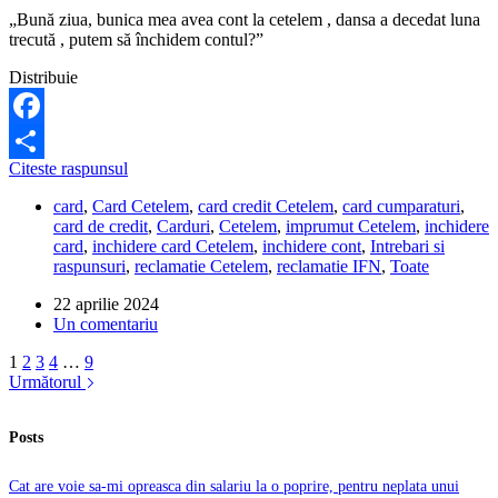
„Bună ziua, bunica mea avea cont la cetelem , dansa a decedat luna
trecută , putem să închidem contul?”
Distribuie
Facebook
Cum
Citeste raspunsul
Partajează
se
card
,
Card Cetelem
,
card credit Cetelem
,
card cumparaturi
,
inchide
card de credit
,
Carduri
,
Cetelem
,
imprumut Cetelem
,
inchidere
contul
card
,
inchidere card Cetelem
,
inchidere cont
,
Intrebari si
Cetelem,
raspunsuri
,
reclamatie Cetelem
,
reclamatie IFN
,
Toate
in
caz
22 aprilie 2024
de
Un comentariu
deces?
1
2
3
4
…
9
Următorul
Posts
Cat are voie sa-mi opreasca din salariu la o poprire, pentru neplata unui