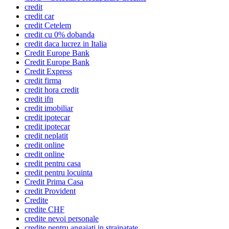
credit
credit car
credit Cetelem
credit cu 0% dobanda
credit daca lucrez in Italia
Credit Europe Bank
Credit Europe Bank
Credit Express
credit firma
credit hora credit
credit ifn
credit imobiliar
credit ipotecar
credit ipotecar
credit neplatit
credit online
credit online
credit pentru casa
credit pentru locuinta
Credit Prima Casa
credit Provident
Credite
credite CHF
credite nevoi personale
credite pentru angajati in strainatate