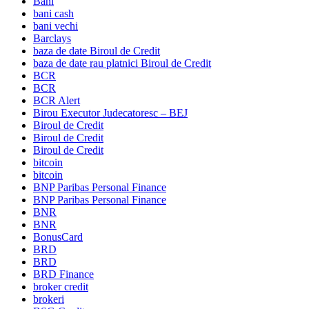
Bani
bani cash
bani vechi
Barclays
baza de date Biroul de Credit
baza de date rau platnici Biroul de Credit
BCR
BCR
BCR Alert
Birou Executor Judecatoresc – BEJ
Biroul de Credit
Biroul de Credit
Biroul de Credit
bitcoin
bitcoin
BNP Paribas Personal Finance
BNP Paribas Personal Finance
BNR
BNR
BonusCard
BRD
BRD
BRD Finance
broker credit
brokeri