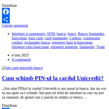
Distribuie
Facebook
De
Citeste raspunsul
Partajează
ce
Intrebari si raspunsuri
,
ATM
,
banca
,
banci
,
Banco Santander
,
nu
bancomat
,
bani cash
,
card Santander
,
Carduri
,
comisioane
pot
carduri
,
reclamatie banca
,
retragere bani la bancomat
,
să
retragere euro bancomat
,
retragere numerar
,
Santander
,
Toate
retrag
bani
4 mai 2025
de
4 comentarii
pe
cardul
Santander
la
Cum schimb PIN-ul la cardul Unicredit?
bancomatele
din
România?
„Am uitat PINul la cardul Unicredit si am sunat la banca, dar nu vor
sa ma ajute sa-l schimb. Imi pun tot felul de intrebari la care nu pot
sa raspund, de genul care e parola in relatia cu banca…
Distribuie