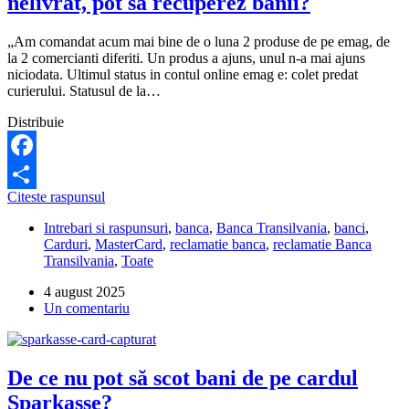
nelivrat, pot să recuperez banii?
printr-
o
„Am comandat acum mai bine de o luna 2 produse de pe emag, de
fraudă?
la 2 comercianti diferiti. Un produs a ajuns, unul n-a mai ajuns
niciodata. Ultimul status in contul online emag e: colet predat
curierului. Statusul de la…
Distribuie
Facebook
Dacă
Citeste raspunsul
Partajează
am
Intrebari si raspunsuri
,
banca
,
Banca Transilvania
,
banci
,
plătit
Carduri
,
MasterCard
,
reclamatie banca
,
reclamatie Banca
cu
Transilvania
,
Toate
cardul
un
4 august 2025
produs
Un comentariu
nelivrat,
pot
să
recuperez
De ce nu pot să scot bani de pe cardul
banii?
Sparkasse?