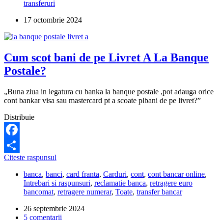
transferuri
de
pe
17 octombrie 2024
alt card
din
alta
tara
Cum scot bani de pe Livret A La Banque
pe
cardul
Postale?
meu
Nickel?
„Buna ziua in legatura cu banka la banque postale ,pot adauga orice
cont bankar visa sau mastercard pt a scoate plbani de pe livret?”
Distribuie
Facebook
Cum
Citeste raspunsul
Partajează
scot
banca
,
banci
,
card franta
,
Carduri
,
cont
,
cont bancar online
,
bani
Intrebari si raspunsuri
,
reclamatie banca
,
retragere euro
de
bancomat
,
retragere numerar
,
Toate
,
transfer bancar
pe
Livret
26 septembrie 2024
A
5 comentarii
La