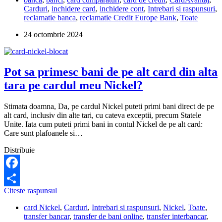
inchid
Carduri
,
inchidere card
,
inchidere cont
,
Intrebari si raspunsuri
,
Cardul
reclamatie banca
,
reclamatie Credit Europe Bank
,
Toate
Avantaj
de
24 octombrie 2024
la
Credit
Europe
online
Pot sa primesc bani de pe alt card din alta
sau
prin
tara pe cardul meu Nickel?
email?
Stimata doamna, Da, pe cardul Nickel puteti primi bani direct de pe
alt card, inclusiv din alte tari, cu cateva exceptii, precum Statele
Unite. Iata cum puteti primi bani in contul Nickel de pe alt card:
Care sunt plafoanele si…
Distribuie
Facebook
Pot
Citeste raspunsul
Partajează
sa
card Nickel
,
Carduri
,
Intrebari si raspunsuri
,
Nickel
,
Toate
,
primesc
transfer bancar
,
transfer de bani online
,
transfer interbancar
,
bani