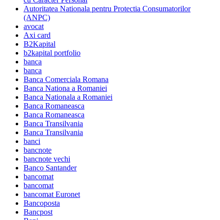
Autoritatea Nationala pentru Protectia Consumatorilor
(ANPC)
avocat
Axi card
B2Kapital
b2kapital portfolio
banca
banca
Banca Comerciala Romana
Banca Nationa a Romaniei
Banca Nationala a Romaniei
Banca Romaneasca
Banca Romaneasca
Banca Transilvania
Banca Transilvania
banci
bancnote
bancnote vechi
Banco Santander
bancomat
bancomat
bancomat Euronet
Bancoposta
Bancpost