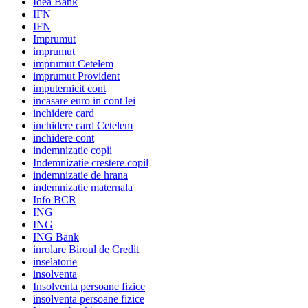
Idea Bank
IFN
IFN
Imprumut
imprumut
imprumut Cetelem
imprumut Provident
imputernicit cont
incasare euro in cont lei
inchidere card
inchidere card Cetelem
inchidere cont
indemnizatie copii
Indemnizatie crestere copil
indemnizatie de hrana
indemnizatie maternala
Info BCR
ING
ING
ING Bank
inrolare Biroul de Credit
inselatorie
insolventa
Insolventa persoane fizice
insolventa persoane fizice