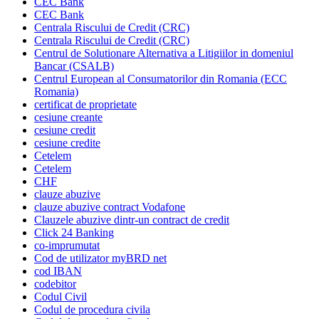
CEC Bank
CEC Bank
Centrala Riscului de Credit (CRC)
Centrala Riscului de Credit (CRC)
Centrul de Solutionare Alternativa a Litigiilor in domeniul
Bancar (CSALB)
Centrul European al Consumatorilor din Romania (ECC
Romania)
certificat de proprietate
cesiune creante
cesiune credit
cesiune credite
Cetelem
Cetelem
CHF
clauze abuzive
clauze abuzive contract Vodafone
Clauzele abuzive dintr-un contract de credit
Click 24 Banking
co-imprumutat
Cod de utilizator myBRD net
cod IBAN
codebitor
Codul Civil
Codul de procedura civila