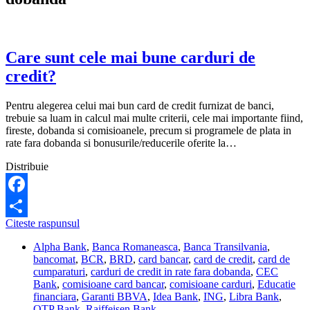
Care sunt cele mai bune carduri de
credit?
Pentru alegerea celui mai bun card de credit furnizat de banci,
trebuie sa luam in calcul mai multe criterii, cele mai importante fiind,
fireste, dobanda si comisioanele, precum si programele de plata in
rate fara dobanda si bonusurile/reducerile oferite la…
Distribuie
Facebook
Care
Citeste raspunsul
Share
sunt
Alpha Bank
,
Banca Romaneasca
,
Banca Transilvania
,
cele
bancomat
,
BCR
,
BRD
,
card bancar
,
card de credit
,
card de
mai
cumparaturi
,
carduri de credit in rate fara dobanda
,
CEC
bune
Bank
,
comisioane card bancar
,
comisioane carduri
,
Educatie
carduri
financiara
,
Garanti BBVA
,
Idea Bank
,
ING
,
Libra Bank
,
de
OTP Bank
,
Raiffeisen Bank
credit?