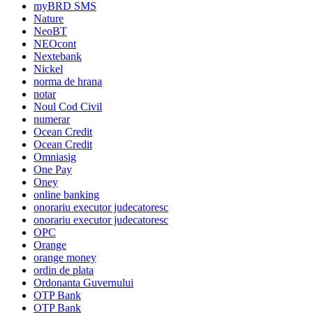
myBRD SMS
Nature
NeoBT
NEOcont
Nextebank
Nickel
norma de hrana
notar
Noul Cod Civil
numerar
Ocean Credit
Ocean Credit
Omniasig
One Pay
Oney
online banking
onorariu executor judecatoresc
onorariu executor judecatoresc
OPC
Orange
orange money
ordin de plata
Ordonanta Guvernului
OTP Bank
OTP Bank