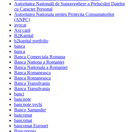
Autoritatea Naţională de Supraveghere a Prelucrării Datelor
cu Caracter Personal
Autoritatea Nationala pentru Protectia Consumatorilor
(ANPC)
avocat
Axi card
B2Kapital
b2kapital portfolio
banca
banca
Banca Comerciala Romana
Banca Nationa a Romaniei
Banca Nationala a Romaniei
Banca Romaneasca
Banca Romaneasca
Banca Transilvania
Banca Transilvania
banci
bancnote
bancnote vechi
Banco Santander
bancomat
bancomat
bancomat Euronet
Bancoposta