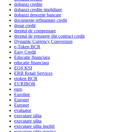
dobanzi credite
dobanzi credite imobiliare
dobanzi depozite bancare
documente refinantare credit
dosar credit
dreptul de compensare
dreptul de retragere din contract credit
Dynamic Currency Conversion
e-Token BCR
Easy Credit
Educatie financiara
educatie financiara
EOS KSI
ERB Retail Services
etoken BCR
EURIBOR
euro
Euroline
Euronet
Euronet
evaluator
executare silita
executare silita
executare silita imobil
executare silita masina