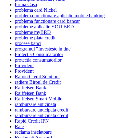
Prima Casa
problema card Nickel
problema functionare aplicatie mobile banking
problema functionare card bancar
probleme aplicatie YOU BRD
probleme myBRD
probleme plata credit
procese banci
programul "Investeste in tine"
Protectia Consumatorilor
protectia consumatorilor
Provident
Provident
Rabon Credit Solutions
radiere Biroul de Credit
Raiffeisen Bank
Raiffeisen Bank
Raiffeisen Smart Mobile
rambursare anticipata
rambursare anticipata credit
rambursare anticipata credit
Rapid Credit IFN
Rate
reclama inselatoare
Reclamati Axi card