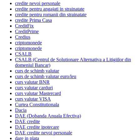
credite nevoi personale
credite pentru angajati in strainatate
credite pentru romanii din strainatate
credite Prima Casa
CreditFix
CreditPrime
Credius
criptomonede
criptomonede
CSALB
CSALB (Centrul de Solutionare Alternativa a Litigiilor din
domeniul Bancar)
curs de schimb valutar
curs de schimb valutar euro/leu
curs valutar BNR
curs valutar carduri
curs valutar Mastercard
curs valutar VISA
Curtea Constitutionala
Dacia
DAE (Dobanda Anuala Efectiva)
DAE credite
DAE credite ipotecare
DAE credite nevoi personale
dare in plata