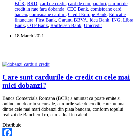
BCR
,
BRD
,
card de credit
,
card de cumparaturi
,
carduri de
refinantez
credit in rate fara dobanda
,
CEC Bank
,
comisioane card
un
bancar
,
comisioane carduri
,
Credit Europe Bank
,
Educatie
card
financiara
,
First Bank
,
Garanti BBVA
,
Idea Bank
,
ING
,
Libra
de
Bank
,
OTP Bank
,
Raiffeisen Bank
,
Unicredit
credit
cu
18 March 2021
dobanda
mare?
Care sunt cardurile de credit cu cele mai
mici dobanzi?
Banca Comerciala Romana (BCR) a anuntat ca poate emite si
online, nu doar in sucursale, cardurile sale de credit, care au una
dintre cele mai mari dobanzi din piata bancara, conform topului
realizat de Bancherul.ro, care a luat in calcul…
Distribuie