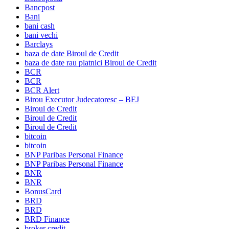
Bancpost
Bani
bani cash
bani vechi
Barclays
baza de date Biroul de Credit
baza de date rau platnici Biroul de Credit
BCR
BCR
BCR Alert
Birou Executor Judecatoresc – BEJ
Biroul de Credit
Biroul de Credit
Biroul de Credit
bitcoin
bitcoin
BNP Paribas Personal Finance
BNP Paribas Personal Finance
BNR
BNR
BonusCard
BRD
BRD
BRD Finance
broker credit