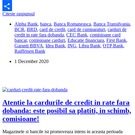
Facebook
Care
Citeste raspunsul
Share
sunt
Alpha Bank
,
banca
,
Banca Romaneasca
,
Banca Transilvania
,
cardurile
BCR
,
BRD
,
card de credit
,
card de cumparaturi
,
carduri de
de
credit in rate fara dobanda
,
CEC Bank
,
comisioane card
credit
bancar
,
comisioane carduri
,
Educatie financiara
,
First Bank
,
cu
Garanti BBVA
,
Idea Bank
,
ING
,
Libra Bank
,
OTP Bank
,
cele
Raiffeisen Bank
mai
mici
1 December 2020
dobanzi?
Atentie la cardurile de credit in rate fara
dobanda: este posibil sa platiti, in schimb,
comisioane!
Magazinele si bancile isi promoveaza intens in aceasta perioada