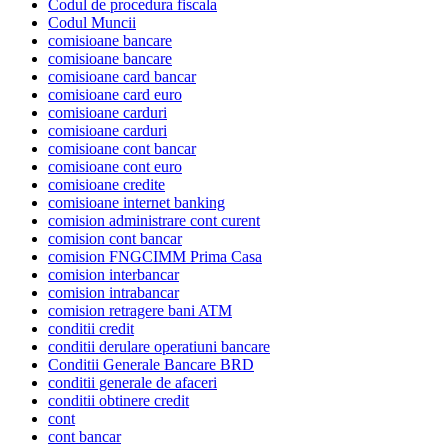
Codul de procedura fiscala
Codul Muncii
comisioane bancare
comisioane bancare
comisioane card bancar
comisioane card euro
comisioane carduri
comisioane carduri
comisioane cont bancar
comisioane cont euro
comisioane credite
comisioane internet banking
comision administrare cont curent
comision cont bancar
comision FNGCIMM Prima Casa
comision interbancar
comision intrabancar
comision retragere bani ATM
conditii credit
conditii derulare operatiuni bancare
Conditii Generale Bancare BRD
conditii generale de afaceri
conditii obtinere credit
cont
cont bancar