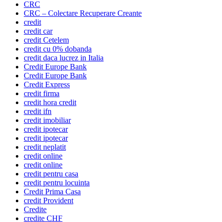
CRC
CRC – Colectare Recuperare Creante
credit
credit car
credit Cetelem
credit cu 0% dobanda
credit daca lucrez in Italia
Credit Europe Bank
Credit Europe Bank
Credit Express
credit firma
credit hora credit
credit ifn
credit imobiliar
credit ipotecar
credit ipotecar
credit neplatit
credit online
credit online
credit pentru casa
credit pentru locuinta
Credit Prima Casa
credit Provident
Credite
credite CHF