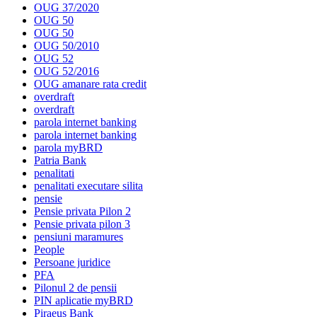
OUG 37/2020
OUG 50
OUG 50
OUG 50/2010
OUG 52
OUG 52/2016
OUG amanare rata credit
overdraft
overdraft
parola internet banking
parola internet banking
parola myBRD
Patria Bank
penalitati
penalitati executare silita
pensie
Pensie privata Pilon 2
Pensie privata pilon 3
pensiuni maramures
People
Persoane juridice
PFA
Pilonul 2 de pensii
PIN aplicatie myBRD
Piraeus Bank