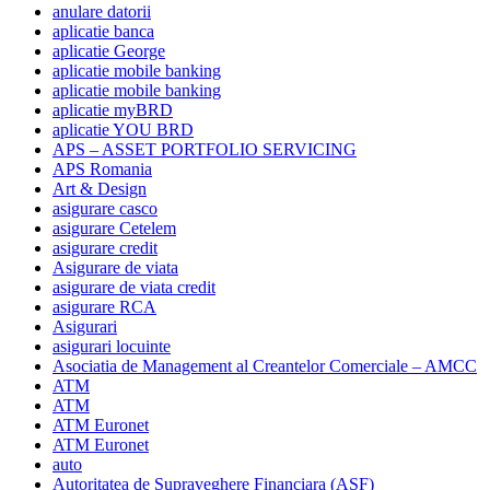
anulare datorii
aplicatie banca
aplicatie George
aplicatie mobile banking
aplicatie mobile banking
aplicatie myBRD
aplicatie YOU BRD
APS – ASSET PORTFOLIO SERVICING
APS Romania
Art & Design
asigurare casco
asigurare Cetelem
asigurare credit
Asigurare de viata
asigurare de viata credit
asigurare RCA
Asigurari
asigurari locuinte
Asociatia de Management al Creantelor Comerciale – AMCC
ATM
ATM
ATM Euronet
ATM Euronet
auto
Autoritatea de Supraveghere Financiara (ASF)