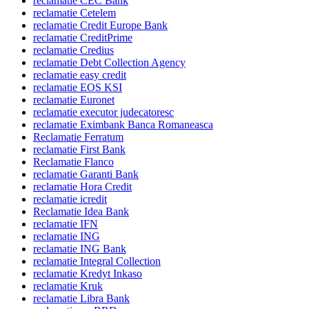
reclamatie CEC Bank
reclamatie Cetelem
reclamatie Credit Europe Bank
reclamatie CreditPrime
reclamatie Credius
reclamatie Debt Collection Agency
reclamatie easy credit
reclamatie EOS KSI
reclamatie Euronet
reclamatie executor judecatoresc
reclamatie Eximbank Banca Romaneasca
Reclamatie Ferratum
reclamatie First Bank
Reclamatie Flanco
reclamatie Garanti Bank
reclamatie Hora Credit
reclamatie icredit
Reclamatie Idea Bank
reclamatie IFN
reclamatie ING
reclamatie ING Bank
reclamatie Integral Collection
reclamatie Kredyt Inkaso
reclamatie Kruk
reclamatie Libra Bank