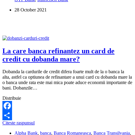
28 October 2021
La care banca refinantez un card de
credit cu dobanda mare?
Dobanda la cardurile de credit difera foarte mult de la o banca la
alta, astfel ca optiunea de refinantare a unui card cu dobanda mare la
o banca unde rata este mai mica poate aduce economii importante de
bani. Dobanzile…
Distribuie
Facebook
La
Citeste raspunsul
Share
care
Alpha Bank
,
banca
,
Banca Romaneasca
,
Banca Transilvania
,
banca