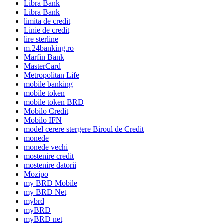
Libra Bank
Libra Bank
limita de credit
Linie de credit
lire sterline
m.24banking.ro
Marfin Bank
MasterCard
Metropolitan Life
mobile banking
mobile token
mobile token BRD
Mobilo Credit
Mobilo IFN
model cerere stergere Biroul de Credit
monede
monede vechi
mostenire credit
mostenire datorii
Mozipo
my BRD Mobile
my BRD Net
mybrd
myBRD
myBRD net