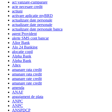
act vanzare-cumparare
acte necesare credit
actiuni
activare aplicatie myBRD
actualizare date personale
actualizare date personale
actualizare date personale banca
agent Provident
alerte SMS cont bancar
Alior Bank
Alo 24 Banking
alocatie copil
Alpha Bank
Alpha Bank
Altex
amanare rata credit
amanare rata credit
amanare rate credit
amanare rate credit
amenda
ANAF
angajament de plata
ANPC
ANPC
ANSPDCP