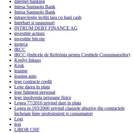
Internet banking
Intesa Sanpaolo Bank
Intesa Sanpaolo Bank
intrare/iesire in/din tara cu bani cash
Intrebari si raspunsuri
INTRUM DEBT FINANCE AG
investitie actiuni
investitie bitcoin
ipoteca
IRCC
IRCC (Indicele de Referinta pentru Creditele Consumatorilor)
Kredyt Inkaso
Kruk
leasing
leasing auto
lege contracte credit
Lege darea in plata
lege faliment personal
lege insolventa persoane fizice
Legea 77/2016 privind dare in plata
Legea nr.193/2000 privind clauzele abuzive din contractele
încheiate între profesioniști și consumatori
Legi
legi
LIBOR CHF