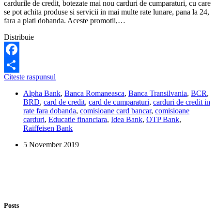
cardurile de credit, botezate mai nou carduri de cumparaturi, cu care
se pot achita produse si servicii in mai multe rate lunare, pana la 24,
fara a plati dobanda. Aceste promotii,…
Distribuie
Facebook
Atentie
Citeste raspunsul
Share
la
Alpha Bank
,
Banca Romaneasca
,
Banca Transilvania
,
BCR
,
cardurile
BRD
,
card de credit
,
card de cumparaturi
,
carduri de credit in
de
rate fara dobanda
,
comisioane card bancar
,
comisioane
credit
carduri
,
Educatie financiara
,
Idea Bank
,
OTP Bank
,
in
Raiffeisen Bank
rate
fara
5 November 2019
dobanda:
este
posibil
sa
platiti,
in
schimb,
Posts
comisioane!