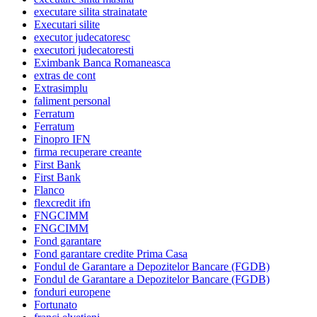
executare silita strainatate
Executari silite
executor judecatoresc
executori judecatoresti
Eximbank Banca Romaneasca
extras de cont
Extrasimplu
faliment personal
Ferratum
Ferratum
Finopro IFN
firma recuperare creante
First Bank
First Bank
Flanco
flexcredit ifn
FNGCIMM
FNGCIMM
Fond garantare
Fond garantare credite Prima Casa
Fondul de Garantare a Depozitelor Bancare (FGDB)
Fondul de Garantare a Depozitelor Bancare (FGDB)
fonduri europene
Fortunato