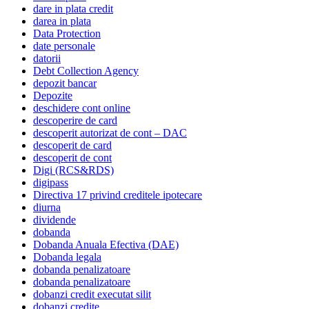
dare in plata credit
darea in plata
Data Protection
date personale
datorii
Debt Collection Agency
depozit bancar
Depozite
deschidere cont online
descoperire de card
descoperit autorizat de cont – DAC
descoperit de card
descoperit de cont
Digi (RCS&RDS)
digipass
Directiva 17 privind creditele ipotecare
diurna
dividende
dobanda
Dobanda Anuala Efectiva (DAE)
Dobanda legala
dobanda penalizatoare
dobanda penalizatoare
dobanzi credit executat silit
dobanzi credite