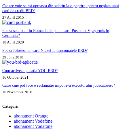
Cat are voie sa-mi opreasca din salariu la o poprire, pentru neplata unui
card de credit BRD?
27 April 2015
Pot sa scot bani in Romania de pe un card Postbank Vpay emis in
Germania?
18 April 2020
Pot sa folosesc un card Nickel la bancomatele BRD?
29 June 2018
Cum activez aplicatia YOU BRD?
16 October 2021
Catre cine pot face o reclamatie impotriva executorului judecatoresc?
16 November 2016
Categorii
abonament Orange
abonament Vodafone
abonament Vodafone