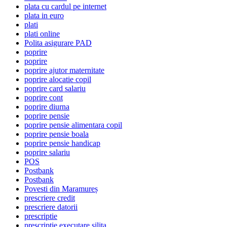
plata cu cardul pe internet
plata in euro
plati
plati online
Polita asigurare PAD
poprire
poprire
poprire ajutor maternitate
poprire alocatie copil
poprire card salariu
poprire cont
poprire diurna
poprire pensie
poprire pensie alimentara copil
poprire pensie boala
poprire pensie handicap
poprire salariu
POS
Postbank
Postbank
Povesti din Maramureș
prescriere credit
prescriere datorii
prescriptie
prescriptie executare silita