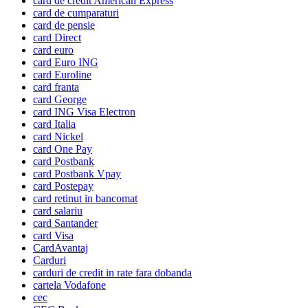
card de credit American Express
card de cumparaturi
card de pensie
card Direct
card euro
card Euro ING
card Euroline
card franta
card George
card ING Visa Electron
card Italia
card Nickel
card One Pay
card Postbank
card Postbank Vpay
card Postepay
card retinut in bancomat
card salariu
card Santander
card Visa
CardAvantaj
Carduri
carduri de credit in rate fara dobanda
cartela Vodafone
cec