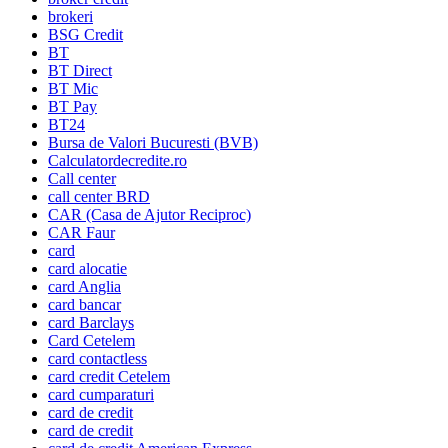
brokeri
BSG Credit
BT
BT Direct
BT Mic
BT Pay
BT24
Bursa de Valori Bucuresti (BVB)
Calculatordecredite.ro
Call center
call center BRD
CAR (Casa de Ajutor Reciproc)
CAR Faur
card
card alocatie
card Anglia
card bancar
card Barclays
Card Cetelem
card contactless
card credit Cetelem
card cumparaturi
card de credit
card de credit