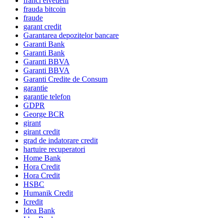
franci elvetieni
frauda bitcoin
fraude
garant credit
Garantarea depozitelor bancare
Garanti Bank
Garanti Bank
Garanti BBVA
Garanti BBVA
Garanti Credite de Consum
garantie
garantie telefon
GDPR
George BCR
girant
girant credit
grad de indatorare credit
hartuire recuperatori
Home Bank
Hora Credit
Hora Credit
HSBC
Humanik Credit
Icredit
Idea Bank