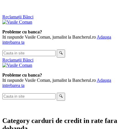
Skip
Reclamații Bănci
to
content
Probleme cu banca?
Iti raspunde Vasile Coman, jurnalist la Bancherul.ro
Adauga
intrebarea ta
Cauta
🔍
in
Reclamații Bănci
site
Probleme cu banca?
Iti raspunde Vasile Coman, jurnalist la Bancherul.ro
Adauga
intrebarea ta
Cauta
🔍
in
site
Category
carduri de credit in rate fara
dobanda