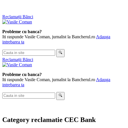
Skip
Reclamații Bănci
to
content
Probleme cu banca?
Iti raspunde Vasile Coman, jurnalist la Bancherul.ro
Adauga
intrebarea ta
Cauta
🔍
in
Reclamații Bănci
site
Probleme cu banca?
Iti raspunde Vasile Coman, jurnalist la Bancherul.ro
Adauga
intrebarea ta
Cauta
🔍
in
site
Category
reclamatie CEC Bank