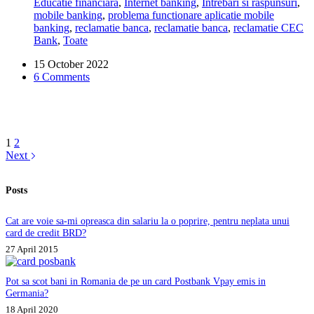
Educatie financiara
,
Internet banking
,
Intrebari si raspunsuri
,
Bank.
mobile banking
,
problema functionare aplicatie mobile
Ce
banking
,
reclamatie banca
,
reclamatie banca
,
reclamatie CEC
se
Bank
,
Toate
intampla?
15 October 2022
6 Comments
1
2
Next
Posts
Cat are voie sa-mi opreasca din salariu la o poprire, pentru neplata unui
card de credit BRD?
27 April 2015
Pot sa scot bani in Romania de pe un card Postbank Vpay emis in
Germania?
18 April 2020