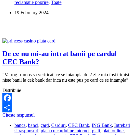
reclamatie poprire
,
Toate
opreasca
din
19 February 2024
indemnizatia
pentru
copil,
daca
am
poprire?
De ce nu mi-au intrat banii pe cardul
CEC Bank?
“Va rog frumos sa verificati ce se intampla de 2 zile mia fost trimisi
niste banii la cek bank dar inca nu este pus pe card ce se intampla”
Distribuie
Facebook
De
Citeste raspunsul
Share
ce
banca
,
banci
,
card
,
Carduri
,
CEC Bank
,
ING Bank
,
Intrebari
nu
si raspunsuri
,
plata cu cardul pe internet
,
plati
,
plati online
,
mi-