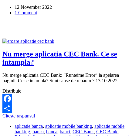
e
12 November 2022
problema?
1 Comment
Nu merge aplicatia CEC Bank. Ce se
intampla?
Nu merge aplicatia CEC Bank: “Runteime Error” la apelarea
paginii. Ce se intampla? Sunt sanse de reparare? 13.10.2022
Distribuie
Facebook
Nu
Citeste raspunsul
Share
merge
aplicatie banca
,
aplicatie mobile banking
,
aplicatie mobile
aplicatia
banking
,
banca
,
banca
,
banci
,
CEC Bank
,
CEC Bank
,
CEC