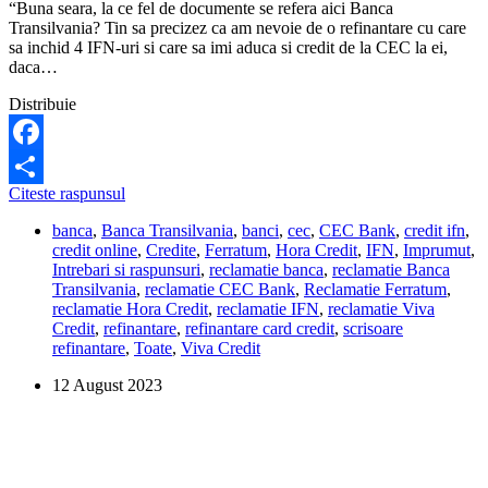
“Buna seara, la ce fel de documente se refera aici Banca
Transilvania? Tin sa precizez ca am nevoie de o refinantare cu care
sa inchid 4 IFN-uri si care sa imi aduca si credit de la CEC la ei,
daca…
Distribuie
Facebook
De
Citeste raspunsul
Share
ce
banca
,
Banca Transilvania
,
banci
,
cec
,
CEC Bank
,
credit ifn
,
documente
credit online
,
Credite
,
Ferratum
,
Hora Credit
,
IFN
,
Imprumut
,
am
Intrebari si raspunsuri
,
reclamatie banca
,
reclamatie Banca
nevoie
Transilvania
,
reclamatie CEC Bank
,
Reclamatie Ferratum
,
pentru
reclamatie Hora Credit
,
reclamatie IFN
,
reclamatie Viva
refinantarea
Credit
,
refinantare
,
refinantare card credit
,
scrisoare
creditelor
refinantare
,
Toate
,
Viva Credit
de
la
12 August 2023
IFN-
uri?