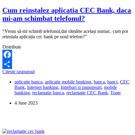
Cum reinstalez aplicatia CEC Bank, daca
mi-am schimbat telefonul?
“Vreau să-mi schimb telefonul,dar rămâne același numar.. cum pot
reinstala aplicația cec bank pe noul telefon?”
Distribuie
Facebook
Cum
Citeste raspunsul
Share
reinstalez
aplicatie banca
,
aplicatie mobile banking
,
banca
,
banci
,
CEC
aplicatia
Bank
,
Internet banking
,
Intrebari si raspunsuri
,
mobile
CEC
banking
,
reclamatie banca
,
reclamatie CEC Bank
,
Toate
Bank,
daca
4 June 2023
mi-
am
schimbat
telefonul?