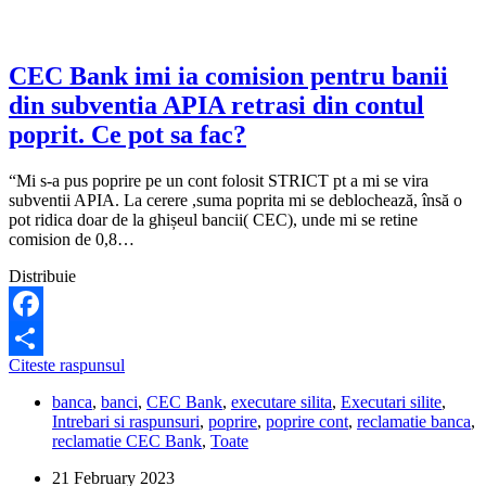
CEC Bank imi ia comision pentru banii
din subventia APIA retrasi din contul
poprit. Ce pot sa fac?
“Mi s-a pus poprire pe un cont folosit STRICT pt a mi se vira
subventii APIA. La cerere ,suma poprita mi se deblochează, însă o
pot ridica doar de la ghișeul bancii( CEC), unde mi se retine
comision de 0,8…
Distribuie
Facebook
CEC
Citeste raspunsul
Share
Bank
banca
,
banci
,
CEC Bank
,
executare silita
,
Executari silite
,
imi
Intrebari si raspunsuri
,
poprire
,
poprire cont
,
reclamatie banca
,
ia
reclamatie CEC Bank
,
Toate
comision
pentru
21 February 2023
banii