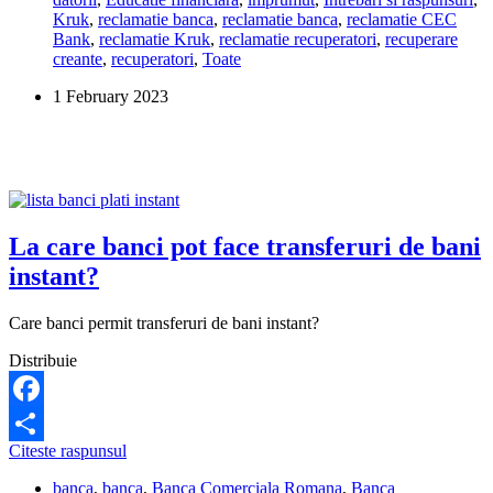
o
Kruk
,
reclamatie banca
,
reclamatie banca
,
reclamatie CEC
datorie
Bank
,
reclamatie Kruk
,
reclamatie recuperatori
,
recuperare
la
creante
,
recuperatori
,
Toate
Kruk
pentru
1 February 2023
asigurarea
unui
imprumut
CEC
Bank?
La care banci pot face transferuri de bani
instant?
Care banci permit transferuri de bani instant?
Distribuie
Facebook
La
Citeste raspunsul
Share
care
banca
,
banca
,
Banca Comerciala Romana
,
Banca
banci