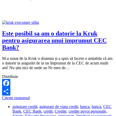
din
subventia
APIA
retrasi
din
contul
poprit.
Este posibil sa am o datorie la Kruk
Ce
pentru asigurarea unui imprumut CEC
pot
sa
Bank?
fac?
M-a sunat de la Kruk o doamna și a spus să facem o amiabila că am
o datorie la asigurări de la un împrumut de la CEC de acum multi
ani! Nu știu nici de unde au Nr meu de…
Distribuie
Facebook
Este
Citeste raspunsul
Share
posibil
asigurare credit
,
asigurare de viata credit
,
banca
,
banca
,
CEC
sa
Bank
,
CEC Bank
,
credit
,
Credite
,
credite nevoi personale
,
am
datorii
,
Educatie financiara
,
imprumut
,
Intrebari si raspunsuri
,