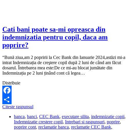
de
la
CEC
Bank?
Cati bani poate sa-mi opreasca din
indemnizatia pentru copil, daca am
poprire?
“Bună ziua,am 2 popririi la Cec Bank din Ianuarie 2024,astăzi mi-a
intrat Indemnizația de creştere copil după 2 luni de când am făcut
dosarul. Întrebarea mea este:De ce mi-au blocat jumătate din
Indemnizația pe 2 luni ținând cont că legea…
Distribuie
Facebook
Cati
Citeste raspunsul
Share
bani
banca
,
banci
,
CEC Bank
,
executare silita
,
indemnizatie copii
,
poate
Indemnizatie crestere copil
,
Intrebari si raspunsuri
,
poprire
,
sa-
poprire cont
,
reclamatie banca
,
reclamatie CEC Bank
,
mi