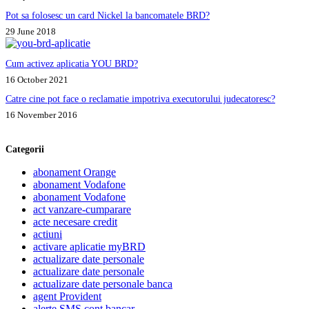
Pot sa folosesc un card Nickel la bancomatele BRD?
29 June 2018
Cum activez aplicatia YOU BRD?
16 October 2021
Catre cine pot face o reclamatie impotriva executorului judecatoresc?
16 November 2016
Categorii
abonament Orange
abonament Vodafone
abonament Vodafone
act vanzare-cumparare
acte necesare credit
actiuni
activare aplicatie myBRD
actualizare date personale
actualizare date personale
actualizare date personale banca
agent Provident
alerte SMS cont bancar