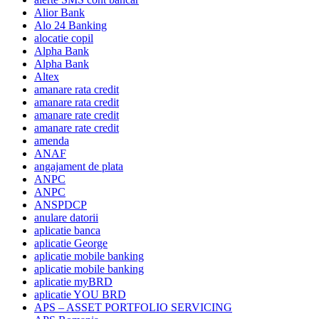
Alior Bank
Alo 24 Banking
alocatie copil
Alpha Bank
Alpha Bank
Altex
amanare rata credit
amanare rata credit
amanare rate credit
amanare rate credit
amenda
ANAF
angajament de plata
ANPC
ANPC
ANSPDCP
anulare datorii
aplicatie banca
aplicatie George
aplicatie mobile banking
aplicatie mobile banking
aplicatie myBRD
aplicatie YOU BRD
APS – ASSET PORTFOLIO SERVICING