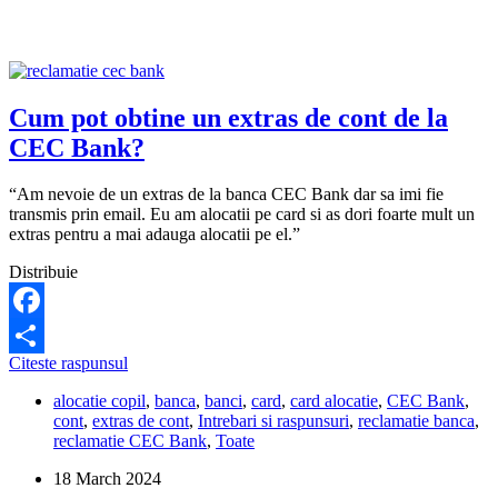
refinantarea
creditului?
Cum pot obtine un extras de cont de la
CEC Bank?
“Am nevoie de un extras de la banca CEC Bank dar sa imi fie
transmis prin email. Eu am alocatii pe card si as dori foarte mult un
extras pentru a mai adauga alocatii pe el.”
Distribuie
Facebook
Cum
Citeste raspunsul
Share
pot
alocatie copil
,
banca
,
banci
,
card
,
card alocatie
,
CEC Bank
,
obtine
cont
,
extras de cont
,
Intrebari si raspunsuri
,
reclamatie banca
,
un
reclamatie CEC Bank
,
Toate
extras
de
18 March 2024
cont