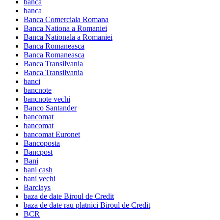
banca
banca
Banca Comerciala Romana
Banca Nationa a Romaniei
Banca Nationala a Romaniei
Banca Romaneasca
Banca Romaneasca
Banca Transilvania
Banca Transilvania
banci
bancnote
bancnote vechi
Banco Santander
bancomat
bancomat
bancomat Euronet
Bancoposta
Bancpost
Bani
bani cash
bani vechi
Barclays
baza de date Biroul de Credit
baza de date rau platnici Biroul de Credit
BCR