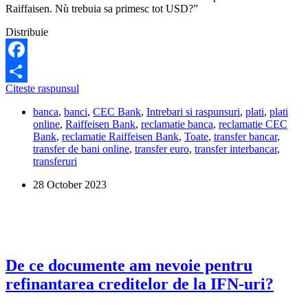
Raiffaisen. Nù trebuia sa primesc tot USD?”
Distribuie
Facebook
Daca
Citeste raspunsul
Share
transfer
banca
,
banci
,
CEC Bank
,
Intrebari si raspunsuri
,
plati
,
plati
USD
online
,
Raiffeisen Bank
,
reclamatie banca
,
reclamatie CEC
intr-
Bank
,
reclamatie Raiffeisen Bank
,
Toate
,
transfer bancar
,
un
transfer de bani online
,
transfer euro
,
transfer interbancar
,
cont
transferuri
in
lei,
28 October 2023
primesc
lei
sau
tot
USD?
De ce documente am nevoie pentru
refinantarea creditelor de la IFN-uri?