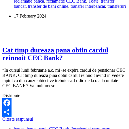
reclamatie banca
,
reclamatie CEC Bank
,
Toate
,
transfer
au
bancar
,
transfer de bani online
,
transfer interbancar
,
transferuri
intrat
banii
17 February 2024
pe
cardul
CEC
Bank?
Cat timp dureaza pana obtin cardul
reinnoit CEC Bank?
“In cursul lunii februarie a.c. mi -se expira cardul de pensionar CEC
BANK. Cit timp dureaza pina obtin cardul reinnoit avind in vedere
faptul ca din cauze obiective trebuie sa-l ridic de la o alta unitate
CEC BANK? Va multumesc…
Distribuie
Facebook
Cat
Citeste raspunsul
Share
timp
banca
,
banci
,
card
,
CEC Bank
,
Intrebari si raspunsuri
,