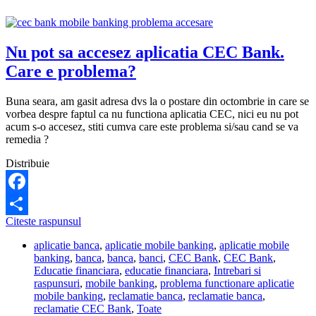
Nu pot sa accesez aplicatia CEC Bank.
Care e problema?
Buna seara, am gasit adresa dvs la o postare din octombrie in care se
vorbea despre faptul ca nu functiona aplicatia CEC, nici eu nu pot
acum s-o accesez, stiti cumva care este problema si/sau cand se va
remedia ?
Distribuie
Facebook
Nu
Citeste raspunsul
Share
pot
aplicatie banca
,
aplicatie mobile banking
,
aplicatie mobile
sa
banking
,
banca
,
banca
,
banci
,
CEC Bank
,
CEC Bank
,
accesez
Educatie financiara
,
educatie financiara
,
Intrebari si
aplicatia
raspunsuri
,
mobile banking
,
problema functionare aplicatie
CEC
mobile banking
,
reclamatie banca
,
reclamatie banca
,
Bank.
reclamatie CEC Bank
,
Toate
Care