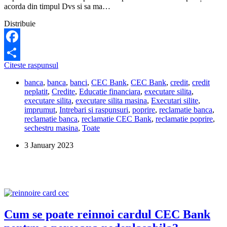
acorda din timpul Dvs si sa ma…
Distribuie
Facebook
Cum
Citeste raspunsul
Share
pot
banca
,
banca
,
banci
,
CEC Bank
,
CEC Bank
,
credit
,
credit
scapa
neplatit
,
Credite
,
Educatie financiara
,
executare silita
,
de
executare silita
,
executare silita masina
,
Executari silite
,
sechestrul
imprumut
,
Intrebari si raspunsuri
,
poprire
,
reclamatie banca
,
pe
reclamatie banca
,
reclamatie CEC Bank
,
reclamatie poprire
,
masina?
sechestru masina
,
Toate
3 January 2023
Cum se poate reinnoi cardul CEC Bank