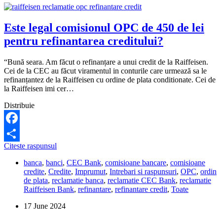
Este legal comisionul OPC de 450 de lei
pentru refinantarea creditului?
“Bună seara. Am făcut o refinanțare a unui credit de la Raiffeisen.
Cei de la CEC au făcut viramentul in conturile care urmează sa le
refinanțantez de la Raiffeisen cu ordine de plata conditionate. Cei de
la Raiffeisen imi cer…
Distribuie
Facebook
Este
Citeste raspunsul
Share
legal
banca
,
banci
,
CEC Bank
,
comisioane bancare
,
comisioane
comisionul
credite
,
Credite
,
Imprumut
,
Intrebari si raspunsuri
,
OPC
,
ordin
OPC
de plata
,
reclamatie banca
,
reclamatie CEC Bank
,
reclamatie
de
Raiffeisen Bank
,
refinantare
,
refinantare credit
,
Toate
450
de
17 June 2024
lei
pentru