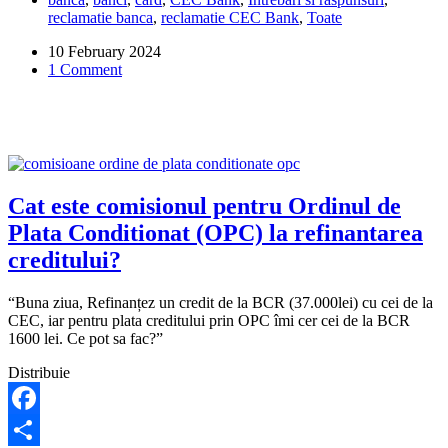
dureaza
reclamatie banca
,
reclamatie CEC Bank
,
Toate
pana
obtin
10 February 2024
cardul
1 Comment
reinnoit
CEC
Bank?
Cat este comisionul pentru Ordinul de
Plata Conditionat (OPC) la refinantarea
creditului?
“Buna ziua, Refinanțez un credit de la BCR (37.000lei) cu cei de la
CEC, iar pentru plata creditului prin OPC îmi cer cei de la BCR
1600 lei. Ce pot sa fac?”
Distribuie
Facebook