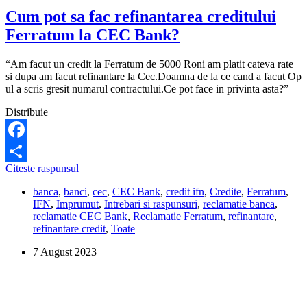
Cum pot sa fac refinantarea creditului
Ferratum la CEC Bank?
“Am facut un credit la Ferratum de 5000 Roni am platit cateva rate
si dupa am facut refinantare la Cec.Doamna de la ce cand a facut Op
ul a scris gresit numarul contractului.Ce pot face in privinta asta?”
Distribuie
Facebook
Cum
Citeste raspunsul
Share
pot
banca
,
banci
,
cec
,
CEC Bank
,
credit ifn
,
Credite
,
Ferratum
,
sa
IFN
,
Imprumut
,
Intrebari si raspunsuri
,
reclamatie banca
,
fac
reclamatie CEC Bank
,
Reclamatie Ferratum
,
refinantare
,
refinantarea
refinantare credit
,
Toate
creditului
Ferratum
7 August 2023
la
CEC
Bank?