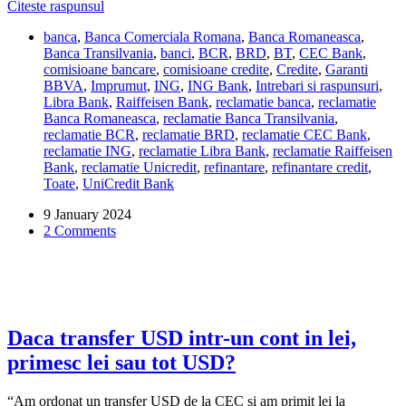
Cat
Citeste raspunsul
Share
este
banca
,
Banca Comerciala Romana
,
Banca Romaneasca
,
comisionul
Banca Transilvania
,
banci
,
BCR
,
BRD
,
BT
,
CEC Bank
,
pentru
comisioane bancare
,
comisioane credite
,
Credite
,
Garanti
Ordinul
BBVA
,
Imprumut
,
ING
,
ING Bank
,
Intrebari si raspunsuri
,
de
Libra Bank
,
Raiffeisen Bank
,
reclamatie banca
,
reclamatie
Plata
Banca Romaneasca
,
reclamatie Banca Transilvania
,
Conditionat
reclamatie BCR
,
reclamatie BRD
,
reclamatie CEC Bank
,
(OPC)
reclamatie ING
,
reclamatie Libra Bank
,
reclamatie Raiffeisen
la
Bank
,
reclamatie Unicredit
,
refinantare
,
refinantare credit
,
refinantarea
Toate
,
UniCredit Bank
creditului?
9 January 2024
2 Comments
Daca transfer USD intr-un cont in lei,
primesc lei sau tot USD?
“Am ordonat un transfer USD de la CEC si am primit lei la