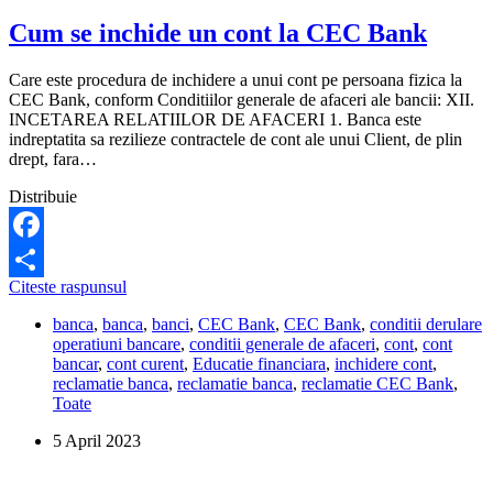
Cum se inchide un cont la CEC Bank
Care este procedura de inchidere a unui cont pe persoana fizica la
CEC Bank, conform Conditiilor generale de afaceri ale bancii: XII.
INCETAREA RELATIILOR DE AFACERI 1. Banca este
indreptatita sa rezilieze contractele de cont ale unui Client, de plin
drept, fara…
Distribuie
Facebook
Cum
Citeste raspunsul
Share
se
banca
,
banca
,
banci
,
CEC Bank
,
CEC Bank
,
conditii derulare
inchide
operatiuni bancare
,
conditii generale de afaceri
,
cont
,
cont
un
bancar
,
cont curent
,
Educatie financiara
,
inchidere cont
,
cont
reclamatie banca
,
reclamatie banca
,
reclamatie CEC Bank
,
la
Toate
CEC
Bank
5 April 2023