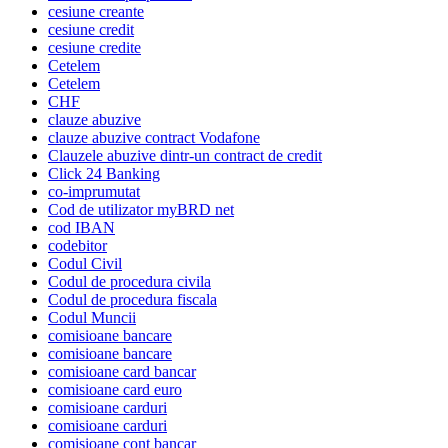
cesiune creante
cesiune credit
cesiune credite
Cetelem
Cetelem
CHF
clauze abuzive
clauze abuzive contract Vodafone
Clauzele abuzive dintr-un contract de credit
Click 24 Banking
co-imprumutat
Cod de utilizator myBRD net
cod IBAN
codebitor
Codul Civil
Codul de procedura civila
Codul de procedura fiscala
Codul Muncii
comisioane bancare
comisioane bancare
comisioane card bancar
comisioane card euro
comisioane carduri
comisioane carduri
comisioane cont bancar