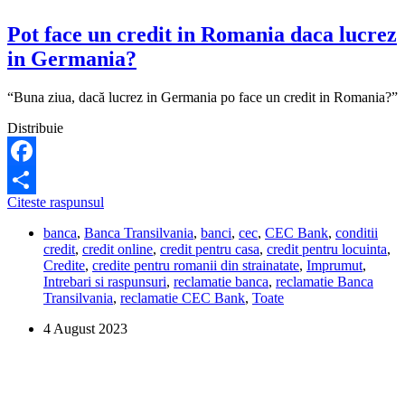
Pot face un credit in Romania daca lucrez
in Germania?
“Buna ziua, dacă lucrez in Germania po face un credit in Romania?”
Distribuie
Facebook
Pot
Citeste raspunsul
Share
face
banca
,
Banca Transilvania
,
banci
,
cec
,
CEC Bank
,
conditii
un
credit
,
credit online
,
credit pentru casa
,
credit pentru locuinta
,
credit
Credite
,
credite pentru romanii din strainatate
,
Imprumut
,
in
Intrebari si raspunsuri
,
reclamatie banca
,
reclamatie Banca
Romania
Transilvania
,
reclamatie CEC Bank
,
Toate
daca
lucrez
4 August 2023
in
Germania?