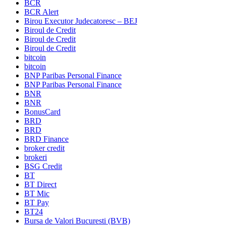
BCR
BCR Alert
Birou Executor Judecatoresc – BEJ
Biroul de Credit
Biroul de Credit
Biroul de Credit
bitcoin
bitcoin
BNP Paribas Personal Finance
BNP Paribas Personal Finance
BNR
BNR
BonusCard
BRD
BRD
BRD Finance
broker credit
brokeri
BSG Credit
BT
BT Direct
BT Mic
BT Pay
BT24
Bursa de Valori Bucuresti (BVB)