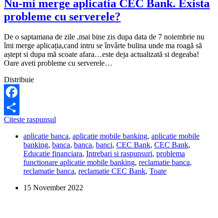
Nu-mi merge aplicatia CEC Bank. Exista
probleme cu serverele?
De o saptamana de zile ,mai bine zis dupa data de 7 noiembrie nu
îmi merge aplicația,cand intru se învârte bulina unde ma roagă să
aștept si dupa mă scoate afara…este deja actualizată si degeaba!
Oare aveti probleme cu serverele…
Distribuie
Facebook
Nu-
Citeste raspunsul
Share
mi
aplicatie banca
,
aplicatie mobile banking
,
aplicatie mobile
merge
banking
,
banca
,
banca
,
banci
,
CEC Bank
,
CEC Bank
,
aplicatia
Educatie financiara
,
Intrebari si raspunsuri
,
problema
CEC
functionare aplicatie mobile banking
,
reclamatie banca
,
Bank.
reclamatie banca
,
reclamatie CEC Bank
,
Toate
Exista
probleme
15 November 2022
cu
serverele?