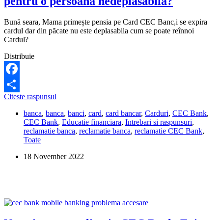
pentru o persoana nedeplasabila?
Bună seara, Mama primește pensia pe Card CEC Banc,i se expira
cardul dar din păcate nu este deplasabila cum se poate reînnoi
Cardul?
Distribuie
Facebook
Cum
Citeste raspunsul
Share
se
banca
,
banca
,
banci
,
card
,
card bancar
,
Carduri
,
CEC Bank
,
poate
CEC Bank
,
Educatie financiara
,
Intrebari si raspunsuri
,
reinnoi
reclamatie banca
,
reclamatie banca
,
reclamatie CEC Bank
,
cardul
Toate
CEC
Bank
18 November 2022
pentru
o
persoana
nedeplasabila?