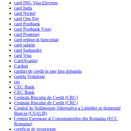
card ING Visa Electron
card Italia
card Nickel
card One Pay
card Postbank
card Postbank Vpay
card Postepay
card retinut in bancomat
card salariu
card Santander
card Visa
CardAvantaj
Carduri
carduri de credit in rate fara dobanda
cartela Vodafone
cec
CEC Bank
CEC Bank
Centrala Riscului de Credit (CRC)
Centrala Riscului de Credit (CRC)
Centrul de Solutionare Alternativa a Litigiilor in domeniul
Bancar (CSALB)
Centrul European al Consumatorilor din Romania (ECC
Romania)
certificat de proprietate