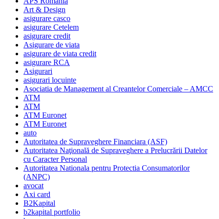
APS Romania
Art & Design
asigurare casco
asigurare Cetelem
asigurare credit
Asigurare de viata
asigurare de viata credit
asigurare RCA
Asigurari
asigurari locuinte
Asociatia de Management al Creantelor Comerciale – AMCC
ATM
ATM
ATM Euronet
ATM Euronet
auto
Autoritatea de Supraveghere Financiara (ASF)
Autoritatea Naţională de Supraveghere a Prelucrării Datelor
cu Caracter Personal
Autoritatea Nationala pentru Protectia Consumatorilor
(ANPC)
avocat
Axi card
B2Kapital
b2kapital portfolio