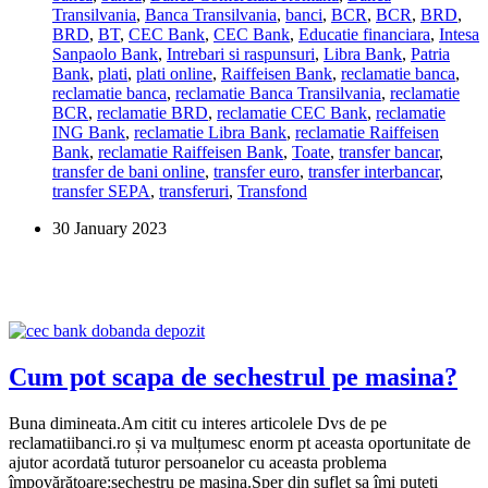
Transilvania
,
Banca Transilvania
,
banci
,
BCR
,
BCR
,
BRD
,
pot
BRD
,
BT
,
CEC Bank
,
CEC Bank
,
Educatie financiara
,
Intesa
face
Sanpaolo Bank
,
Intrebari si raspunsuri
,
Libra Bank
,
Patria
transferuri
Bank
,
plati
,
plati online
,
Raiffeisen Bank
,
reclamatie banca
,
de
reclamatie banca
,
reclamatie Banca Transilvania
,
reclamatie
bani
BCR
,
reclamatie BRD
,
reclamatie CEC Bank
,
reclamatie
instant?
ING Bank
,
reclamatie Libra Bank
,
reclamatie Raiffeisen
Bank
,
reclamatie Raiffeisen Bank
,
Toate
,
transfer bancar
,
transfer de bani online
,
transfer euro
,
transfer interbancar
,
transfer SEPA
,
transferuri
,
Transfond
30 January 2023
Cum pot scapa de sechestrul pe masina?
Buna dimineata.Am citit cu interes articolele Dvs de pe
reclamatiibanci.ro și va mulțumesc enorm pt aceasta oportunitate de
ajutor acordată tuturor persoanelor cu aceasta problema
împovărătoare:sechestru pe masina.Sper din suflet sa îmi puteți