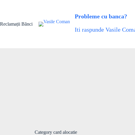
Skip
to
content
Probleme cu banca?
Reclamații Bănci
Iti raspunde Vasile Coma
Category
card alocatie