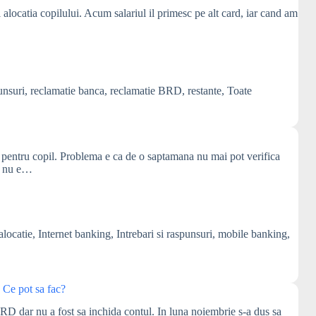
locatia copilului. Acum salariul il primesc pe alt card, iar cand am
unsuri
,
reclamatie banca
,
reclamatie BRD
,
restante
,
Toate
 pentru copil. Problema e ca de o saptamana nu mai pot verifica
ca nu e…
alocatie
,
Internet banking
,
Intrebari si raspunsuri
,
mobile banking
,
 Ce pot sa fac?
D dar nu a fost sa inchida contul. In luna noiembrie s-a dus sa