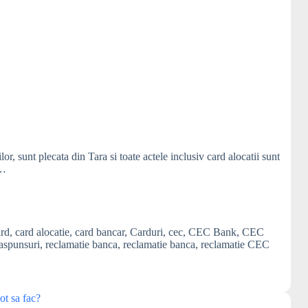
, sunt plecata din Tara si toate actele inclusiv card alocatii sunt
t…
ard
,
card alocatie
,
card bancar
,
Carduri
,
cec
,
CEC Bank
,
CEC
raspunsuri
,
reclamatie banca
,
reclamatie banca
,
reclamatie CEC
ot sa fac?