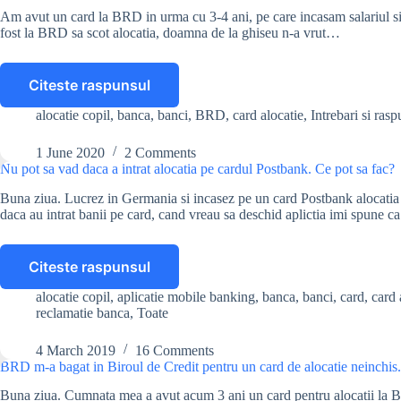
alocatie
Am avut un card la BRD in urma cu 3-4 ani, pe care incasam salariul si a
CEC
fost la BRD sa scot alocatia, doamna de la ghiseu n-a vrut…
Bank?
Citeste raspunsul
BRD
mi-
alocatie copil
,
banca
,
banci
,
BRD
,
card alocatie
,
Intrebari si rasp
a
blocat
1 June 2020
2 Comments
alocatia
Nu pot sa vad daca a intrat alocatia pe cardul Postbank. Ce pot sa fac?
copilului
Buna ziua. Lucrez in Germania si incasez pe un card Postbank alocatia
pe
daca au intrat banii pe card, cand vreau sa deschid aplictia imi spune 
card
si
nu
Citeste raspunsul
vrea
Nu
sa
pot
alocatie copil
,
aplicatie mobile banking
,
banca
,
banci
,
card
,
card 
mi-
sa
reclamatie banca
,
Toate
o
vad
dea.
daca
4 March 2019
16 Comments
Ce
a
BRD m-a bagat in Biroul de Credit pentru un card de alocatie neinchis.
pot
intrat
sa
Buna ziua. Cumnata mea a avut acum 3 ani un card pentru alocatii la BR
alocatia