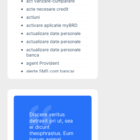
act vanzare-cumparare
acte necesare credit
actiuni
activare aplicatie myBRD
actualizare date personale
actualizare date personale
actualizare date personale
banca
agent Provident
alerte SMS cont bancar
Alior Bank
Alo 24 Banking
alocatie copil
Alpha Bank
Alpha Bank
Discere veritus
Altex
detraxit pri ut, sea
ei dicunt
amanare rata credit
theophrastus. Eum
amanare rata credit
harum animal