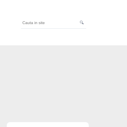
🔍
Cauta
in
site