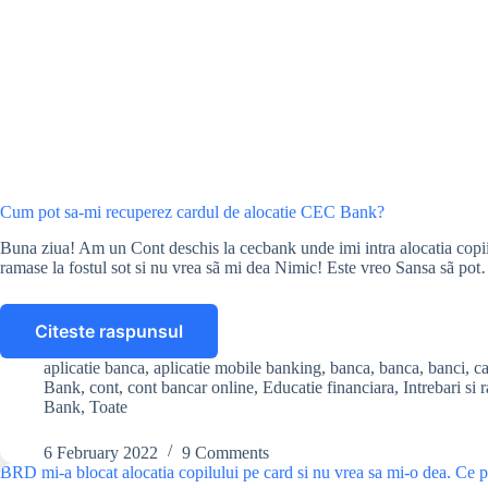
Cum pot sa-mi recuperez cardul de alocatie CEC Bank?
Buna ziua! Am un Cont deschis la cecbank unde imi intra alocatia copiilor
ramase la fostul sot si nu vrea sã mi dea Nimic! Este vreo Sansa sã po
Citeste raspunsul
Cum
pot
aplicatie banca
,
aplicatie mobile banking
,
banca
,
banca
,
banci
,
c
sa-
Bank
,
cont
,
cont bancar online
,
Educatie financiara
,
Intrebari si 
mi
Bank
,
Toate
recuperez
cardul
6 February 2022
9 Comments
de
BRD mi-a blocat alocatia copilului pe card si nu vrea sa mi-o dea. Ce p