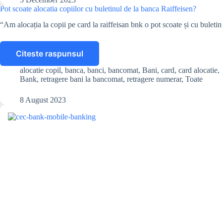
pe
Pot scoate alocatia copiilor cu buletinul de la banca Raiffeisen?
card,
“Am alocația la copii pe card la raiffeisan bnk o pot scoate și cu buleti
dacă
este
blocat?
Citeste raspunsul
Pot
scoate
alocatie copil
,
banca
,
banci
,
bancomat
,
Bani
,
card
,
card alocatie
,
alocatia
Bank
,
retragere bani la bancomat
,
retragere numerar
,
Toate
copiilor
cu
8 August 2023
buletinul
de
la
banca
Raiffeisen?