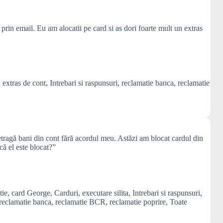
in email. Eu am alocatii pe card si as dori foarte mult un extras
,
extras de cont
,
Intrebari si raspunsuri
,
reclamatie banca
,
reclamatie
tragă bani din cont fără acordul meu. Astăzi am blocat cardul din
că el este blocat?”
tie
,
card George
,
Carduri
,
executare silita
,
Intrebari si raspunsuri
,
reclamatie banca
,
reclamatie BCR
,
reclamatie poprire
,
Toate