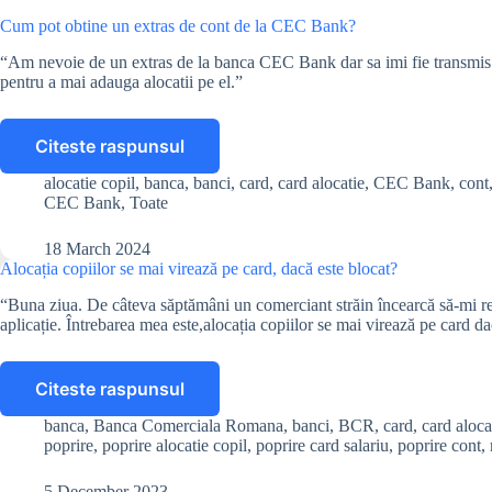
Cum pot obtine un extras de cont de la CEC Bank?
“Am nevoie de un extras de la banca CEC Bank dar sa imi fie transmis pr
pentru a mai adauga alocatii pe el.”
Citeste raspunsul
Cum
pot
alocatie copil
,
banca
,
banci
,
card
,
card alocatie
,
CEC Bank
,
cont
obtine
CEC Bank
,
Toate
un
extras
18 March 2024
de
Alocația copiilor se mai virează pe card, dacă este blocat?
cont
“Buna ziua. De câteva săptămâni un comerciant străin încearcă să-mi re
de
aplicație. Întrebarea mea este,alocația copiilor se mai virează pe card da
la
CEC
Bank?
Citeste raspunsul
Alocația
copiilor
banca
,
Banca Comerciala Romana
,
banci
,
BCR
,
card
,
card aloca
se
poprire
,
poprire alocatie copil
,
poprire card salariu
,
poprire cont
,
mai
virează
5 December 2023