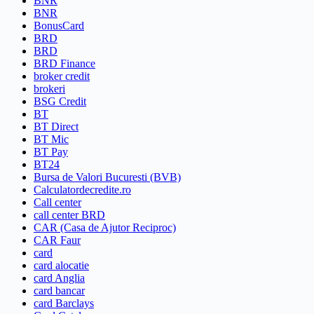
BNR
BNR
BonusCard
BRD
BRD
BRD Finance
broker credit
brokeri
BSG Credit
BT
BT Direct
BT Mic
BT Pay
BT24
Bursa de Valori Bucuresti (BVB)
Calculatordecredite.ro
Call center
call center BRD
CAR (Casa de Ajutor Reciproc)
CAR Faur
card
card alocatie
card Anglia
card bancar
card Barclays