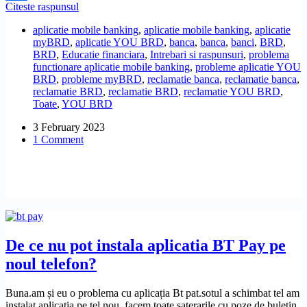
De
Citeste raspunsul
Share
ce
aplicatie mobile banking
,
aplicatie mobile banking
,
aplicatie
nu
myBRD
,
aplicatie YOU BRD
,
banca
,
banca
,
banci
,
BRD
,
functioneaza
BRD
,
Educatie financiara
,
Intrebari si raspunsuri
,
problema
aplicatia
functionare aplicatie mobile banking
,
probleme aplicatie YOU
youbrd?
BRD
,
probleme myBRD
,
reclamatie banca
,
reclamatie banca
,
reclamatie BRD
,
reclamatie BRD
,
reclamatie YOU BRD
,
Toate
,
YOU BRD
3 February 2023
1 Comment
De ce nu pot instala aplicatia BT Pay pe
noul telefon?
Buna.am și eu o problema cu aplicația Bt pat.sotul a schimbat tel am
instalat aplicația pe tel nou .facem toate saterarile cu poze de buletin