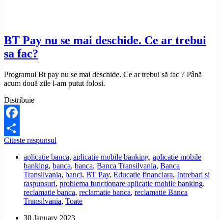
BT Pay nu se mai deschide. Ce ar trebui
sa fac?
Programul Bt pay nu se mai deschide. Ce ar trebui să fac ? Până
acum două zile l-am putut folosi.
Distribuie
Facebook
BT
Citeste raspunsul
Share
Pay
aplicatie banca
,
aplicatie mobile banking
,
aplicatie mobile
nu
banking
,
banca
,
banca
,
Banca Transilvania
,
Banca
se
Transilvania
,
banci
,
BT Pay
,
Educatie financiara
,
Intrebari si
mai
raspunsuri
,
problema functionare aplicatie mobile banking
,
deschide.
reclamatie banca
,
reclamatie banca
,
reclamatie Banca
Ce
Transilvania
,
Toate
ar
trebui
30 January 2023
sa