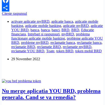
Facebook
You
Citeste raspunsul
Share
BRD
activare aplicatie myBRD
,
aplicatie banca
,
aplicatie mobile
nu
banking
,
aplicatie mobile banking
,
aplicatie myBRD
,
aplicatie
merge,
YOU BRD
,
banca
,
banca
,
banci
,
BRD
,
BRD
,
Educatie
spune
financiara
,
Intrebari si raspunsuri
,
myBRD
,
problema
ca
functionare aplicatie mobile banking
,
probleme aplicatie YOU
a
BRD
,
probleme myBRD
,
reclamatie banca
,
reclamatie banca
,
expirat
reclamatie BRD
,
reclamatie BRD
,
reclamatie myBRD
,
tokenul.
reclamatie YOU BRD
,
Toate
,
token BRD
,
token mobil BRD
Ce
pot
29 November 2022
sa
fac?
Nu merge aplicatia YOU BRD, problema
generala. Cand se va remedia?