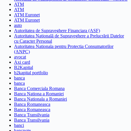
ATM
ATM
ATM Euronet
ATM Euronet
auto
Autoritatea de Supraveghere Financiara (ASF)
Autoritatea Naţională de Supraveghere a Prelucrării Datelor
cu Caracter Personal
Autoritatea Nationala pentru Protectia Consumatorilor
(ANPC)
avocat
Axi card
B2Kapital
b2kapital portfolio
banca
banca
Banca Comerciala Romana
Banca Nationa a Romaniei
Banca Nationala a Romaniei
Banca Romaneasca
Banca Romaneasca
Banca Transilvania
Banca Transilvania
banci
bancnote