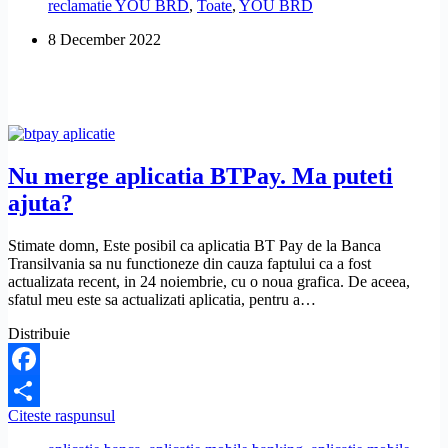
reclamatie YOU BRD
,
Toate
,
YOU BRD
YOU
BRD,
8 December 2022
daca
nu
am
codul
de
activare?
Nu merge aplicatia BTPay. Ma puteti
ajuta?
Stimate domn, Este posibil ca aplicatia BT Pay de la Banca
Transilvania sa nu functioneze din cauza faptului ca a fost
actualizata recent, in 24 noiembrie, cu o noua grafica. De aceea,
sfatul meu este sa actualizati aplicatia, pentru a…
Distribuie
Facebook
Nu
Citeste raspunsul
Share
merge