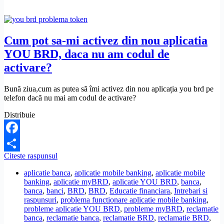
Cum pot sa-mi activez din nou aplicatia
YOU BRD, daca nu am codul de
activare?
Bună ziua,cum as putea să îmi activez din nou aplicația you brd pe
telefon dacă nu mai am codul de activare?
Distribuie
Facebook
Cum
Citeste raspunsul
Share
pot
aplicatie banca
,
aplicatie mobile banking
,
aplicatie mobile
sa-
banking
,
aplicatie myBRD
,
aplicatie YOU BRD
,
banca
,
mi
banca
,
banci
,
BRD
,
BRD
,
Educatie financiara
,
Intrebari si
activez
raspunsuri
,
problema functionare aplicatie mobile banking
,
din
probleme aplicatie YOU BRD
,
probleme myBRD
,
reclamatie
nou
banca
,
reclamatie banca
,
reclamatie BRD
,
reclamatie BRD
,
aplicatia