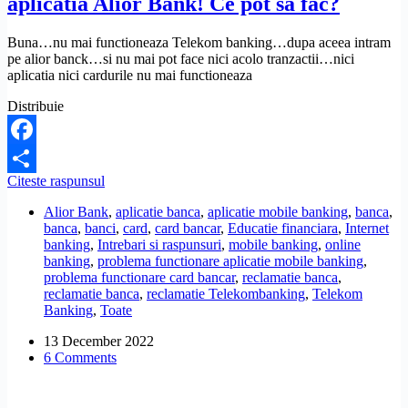
aplicatia Alior Bank! Ce pot sa fac?
Buna…nu mai functioneaza Telekom banking…dupa aceea intram
pe alior banck…si nu mai pot face nici acolo tranzactii…nici
aplicatia nici cardurile nu mai functioneaza
Distribuie
Facebook
Nu
Citeste raspunsul
Share
mai
Alior Bank
,
aplicatie banca
,
aplicatie mobile banking
,
banca
,
functioneaza
banca
,
banci
,
card
,
card bancar
,
Educatie financiara
,
Internet
nici
banking
,
Intrebari si raspunsuri
,
mobile banking
,
online
cardurile,
banking
,
problema functionare aplicatie mobile banking
,
nici
problema functionare card bancar
,
reclamatie banca
,
aplicatia
reclamatie banca
,
reclamatie Telekombanking
,
Telekom
Alior
Banking
,
Toate
Bank!
Ce
13 December 2022
pot
6 Comments
sa
fac?