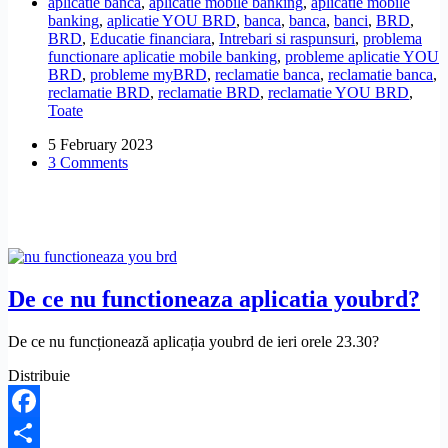
aplicatie banca
,
aplicatie mobile banking
,
aplicatie mobile
nu
banking
,
aplicatie YOU BRD
,
banca
,
banca
,
banci
,
BRD
,
pot
BRD
,
Educatie financiara
,
Intrebari si raspunsuri
,
problema
accesa
functionare aplicatie mobile banking
,
probleme aplicatie YOU
BRDoffice?
BRD
,
probleme myBRD
,
reclamatie banca
,
reclamatie banca
,
reclamatie BRD
,
reclamatie BRD
,
reclamatie YOU BRD
,
Toate
5 February 2023
3 Comments
De ce nu functioneaza aplicatia youbrd?
De ce nu funcționează aplicația youbrd de ieri orele 23.30?
Distribuie
Facebook