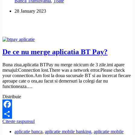
Banca Transilvania
,
Toate
28 January 2023
De ce nu merge aplicatia BT Pay?
Buna ziua,aplicatia BTPay nu merge nicicum de 3 zile.imi apare
mesajul:Connection lost.There was a network error.Please check
your connection.Am fost la doua sucursale BT si au incercat fiecare
aproape cate o ora,au facut si demersuri la colegi dar nu
functioneaza.…
Distribuie
Facebook
De
Citeste raspunsul
Share
ce
aplicatie banca
,
aplicatie mobile banking
,
aplicatie mobile
nu