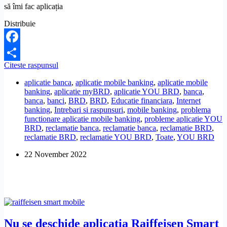
să îmi fac aplicația
Distribuie
Facebook
Care
Citeste raspunsul
Share
este
aplicatie banca
,
aplicatie mobile banking
,
aplicatie mobile
numarul
banking
,
aplicatie myBRD
,
aplicatie YOU BRD
,
banca
,
de
banca
,
banci
,
BRD
,
BRD
,
Educatie financiara
,
Internet
client
banking
,
Intrebari si raspunsuri
,
mobile banking
,
problema
BRD?
functionare aplicatie mobile banking
,
probleme aplicatie YOU
Vreau
BRD
,
reclamatie banca
,
reclamatie banca
,
reclamatie BRD
,
sa-
reclamatie BRD
,
reclamatie YOU BRD
,
Toate
,
YOU BRD
mi
fac
22 November 2022
aplicatia
Nu se deschide aplicația Raiffeisen Smart