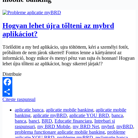
Hogyan lehet újra tőlteni az mybrd
aplikáciot?
Törlődött a my brd aplikácio, ujra töltöttem, kéri a személyi fotót,
próbálom de nem járok sikerrel! Fontos lenne a kártyámrol az
információ, hogy mikor és menyi pénz van rajta és honnan! Hogyan
lehet újra tőlteni az aplikáciot, hogy sikerrel járjak!?
Distribuie
Facebook
Hogyan
Citeste raspunsul
Share
lehet
aplicatie banca
,
aplicatie mobile banking
,
aplicatie mobile
újra
banking
,
aplicatie myBRD
,
aplicatie YOU BRD
,
banca
,
tőlteni
banca
,
banci
,
BRD
,
Educatie financiara
,
Intrebari si
az
raspunsuri
,
my BRD Mobile
,
my BRD Net
,
mybrd
,
myBRD
,
mybrd
problema functionare aplicatie mobile banking
,
probleme
aplikáciot?
aplicatie YOU BRD
,
probleme myBRD
,
reclamatie banca
,