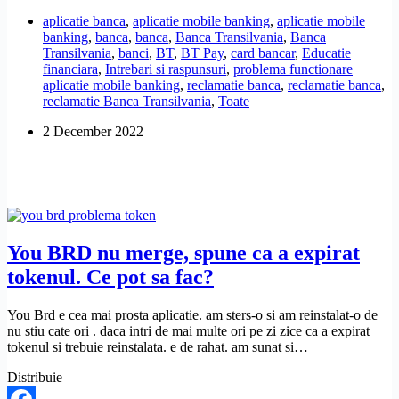
nu
aplicatie banca
,
aplicatie mobile banking
,
aplicatie mobile
raspunde.
banking
,
banca
,
banca
,
Banca Transilvania
,
Banca
Ce
Transilvania
,
banci
,
BT
,
BT Pay
,
card bancar
,
Educatie
se
financiara
,
Intrebari si raspunsuri
,
problema functionare
intampla?
aplicatie mobile banking
,
reclamatie banca
,
reclamatie banca
,
reclamatie Banca Transilvania
,
Toate
2 December 2022
You BRD nu merge, spune ca a expirat
tokenul. Ce pot sa fac?
You Brd e cea mai prosta aplicatie. am sters-o si am reinstalat-o de
nu stiu cate ori . daca intri de mai multe ori pe zi zice ca a expirat
tokenul si trebuie reinstalata. e de rahat. am sunat si…
Distribuie