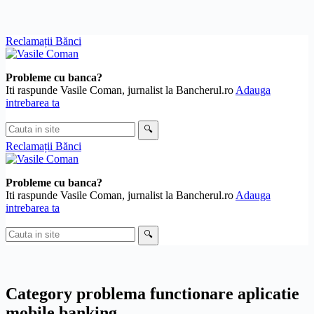
Skip
Reclamații Bănci
to
content
Probleme cu banca?
Iti raspunde Vasile Coman, jurnalist la Bancherul.ro
Adauga
intrebarea ta
Cauta
🔍
in
Reclamații Bănci
site
Probleme cu banca?
Iti raspunde Vasile Coman, jurnalist la Bancherul.ro
Adauga
intrebarea ta
Cauta
🔍
in
site
Category
problema functionare aplicatie
mobile banking