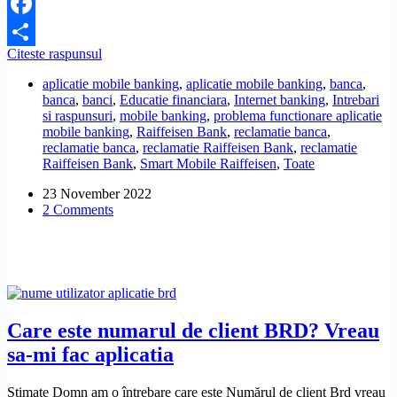
Facebook
Nu
Citeste raspunsul
Share
se
aplicatie mobile banking
,
aplicatie mobile banking
,
banca
,
deschide
banca
,
banci
,
Educatie financiara
,
Internet banking
,
Intrebari
aplicatia
si raspunsuri
,
mobile banking
,
problema functionare aplicatie
Raiffeisen
mobile banking
,
Raiffeisen Bank
,
reclamatie banca
,
Smart
reclamatie banca
,
reclamatie Raiffeisen Bank
,
reclamatie
Business.
Raiffeisen Bank
,
Smart Mobile Raiffeisen
,
Toate
Ce
pot
23 November 2022
sa
2 Comments
fac?
Care este numarul de client BRD? Vreau
sa-mi fac aplicatia
Stimate Domn am o întrebare care este Numărul de client Brd vreau