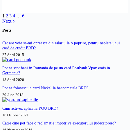
1
2
3
4
…
6
Next
Posts
Cat are voie sa-mi opreasca din salariu la o poprire, pentru neplata unui
card de credit BRD?
27 April 2015
Pot sa scot bani in Romania de pe un card Postbank Vpay emis in
Germania?
18 April 2020
Pot sa folosesc un card Nickel la bancomatele BRD?
29 June 2018
Cum activez aplicatia YOU BRD?
16 October 2021
Catre cine pot face o reclamatie impotriva executorului judecatoresc?
16 November 2016