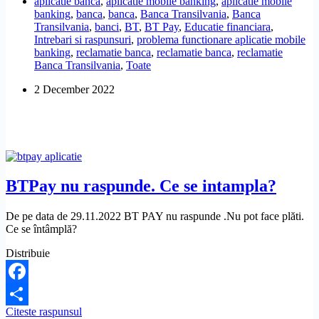
aplicatie banca
,
aplicatie mobile banking
,
aplicatie mobile
aplicatia
banking
,
banca
,
banca
,
Banca Transilvania
,
Banca
BTPay.
Transilvania
,
banci
,
BT
,
BT Pay
,
Educatie financiara
,
Ma
Intrebari si raspunsuri
,
problema functionare aplicatie mobile
puteti
banking
,
reclamatie banca
,
reclamatie banca
,
reclamatie
ajuta?
Banca Transilvania
,
Toate
2 December 2022
BTPay nu raspunde. Ce se intampla?
De pe data de 29.11.2022 BT PAY nu raspunde .Nu pot face plăti.
Ce se întâmplă?
Distribuie
Facebook
BTPay
Citeste raspunsul
Share