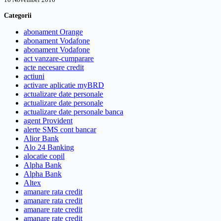
Categorii
abonament Orange
abonament Vodafone
abonament Vodafone
act vanzare-cumparare
acte necesare credit
actiuni
activare aplicatie myBRD
actualizare date personale
actualizare date personale
actualizare date personale banca
agent Provident
alerte SMS cont bancar
Alior Bank
Alo 24 Banking
alocatie copil
Alpha Bank
Alpha Bank
Altex
amanare rata credit
amanare rata credit
amanare rate credit
amanare rate credit