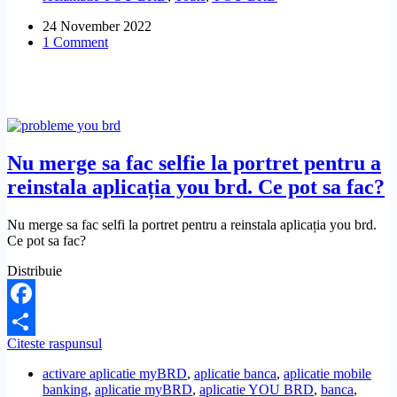
24 November 2022
1 Comment
Nu merge sa fac selfie la portret pentru a
reinstala aplicația you brd. Ce pot sa fac?
Nu merge sa fac selfi la portret pentru a reinstala aplicația you brd.
Ce pot sa fac?
Distribuie
Facebook
Nu
Citeste raspunsul
Share
merge
activare aplicatie myBRD
,
aplicatie banca
,
aplicatie mobile
sa
banking
,
aplicatie myBRD
,
aplicatie YOU BRD
,
banca
,
fac