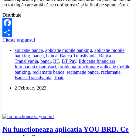
cu tot după care arată că se configurează și la final ne spune că nu…
Distribuie
Facebook
De
Citeste raspunsul
Share
ce
aplicatie banca
,
aplicatie mobile banking
,
aplicatie mobile
nu
banking
,
banca
,
banca
,
Banca Transilvania
,
Banca
pot
Transilvania
,
banci
,
BT
,
BT Pay
,
Educatie financiara
,
instala
Intrebari si raspunsuri
,
problema functionare aplicatie mobile
aplicatia
banking
,
reclamatie banca
,
reclamatie banca
,
reclamatie
BT
Banca Transilvania
,
Toate
Pay
pe
2 February 2023
noul
telefon?
Nu functioneaza aplicatia YOU BRD. Ce