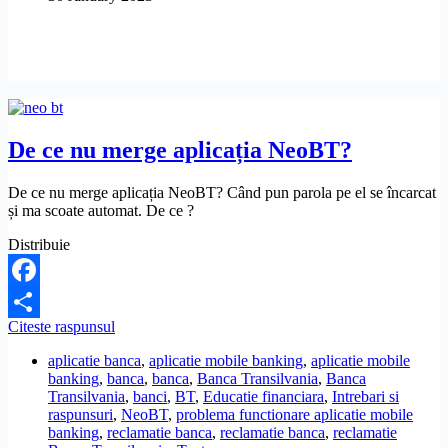
fac?
De ce nu merge aplicația NeoBT?
De ce nu merge aplicația NeoBT? Când pun parola pe el se încarcat
și ma scoate automat. De ce ?
Distribuie
Facebook
De
Citeste raspunsul
Share
ce
aplicatie banca
,
aplicatie mobile banking
,
aplicatie mobile
nu
banking
,
banca
,
banca
,
Banca Transilvania
,
Banca
merge
Transilvania
,
banci
,
BT
,
Educatie financiara
,
Intrebari si
aplicația
raspunsuri
,
NeoBT
,
problema functionare aplicatie mobile
NeoBT?
banking
,
reclamatie banca
,
reclamatie banca
,
reclamatie