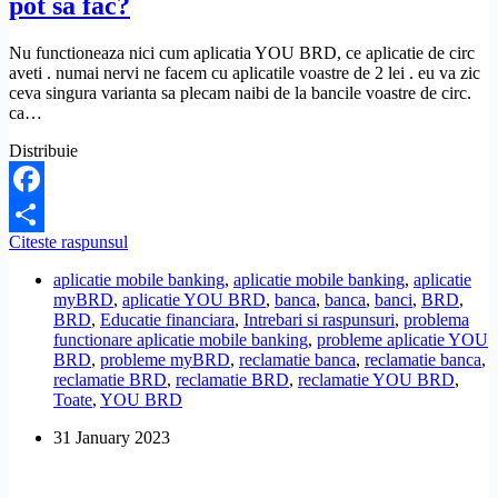
pot sa fac?
Nu functioneaza nici cum aplicatia YOU BRD, ce aplicatie de circ
aveti . numai nervi ne facem cu aplicatile voastre de 2 lei . eu va zic
ceva singura varianta sa plecam naibi de la bancile voastre de circ.
ca…
Distribuie
Facebook
Nu
Citeste raspunsul
Share
functioneaza
aplicatie mobile banking
,
aplicatie mobile banking
,
aplicatie
aplicatia
myBRD
,
aplicatie YOU BRD
,
banca
,
banca
,
banci
,
BRD
,
YOU
BRD
,
Educatie financiara
,
Intrebari si raspunsuri
,
problema
BRD.
functionare aplicatie mobile banking
,
probleme aplicatie YOU
Ce
BRD
,
probleme myBRD
,
reclamatie banca
,
reclamatie banca
,
pot
reclamatie BRD
,
reclamatie BRD
,
reclamatie YOU BRD
,
sa
Toate
,
YOU BRD
fac?
31 January 2023