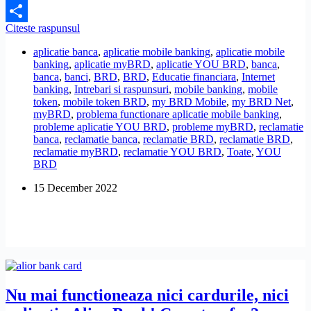
Facebook
Nu
Citeste raspunsul
Share
pot
aplicatie banca
,
aplicatie mobile banking
,
aplicatie mobile
sa
banking
,
aplicatie myBRD
,
aplicatie YOU BRD
,
banca
,
instalez
banca
,
banci
,
BRD
,
BRD
,
Educatie financiara
,
Internet
aplicatia
banking
,
Intrebari si raspunsuri
,
mobile banking
,
mobile
YOU
token
,
mobile token BRD
,
my BRD Mobile
,
my BRD Net
,
BRD!
myBRD
,
problema functionare aplicatie mobile banking
,
Ce
probleme aplicatie YOU BRD
,
probleme myBRD
,
reclamatie
pot
banca
,
reclamatie banca
,
reclamatie BRD
,
reclamatie BRD
,
sa
reclamatie myBRD
,
reclamatie YOU BRD
,
Toate
,
YOU
fac?
BRD
15 December 2022
Nu mai functioneaza nici cardurile, nici