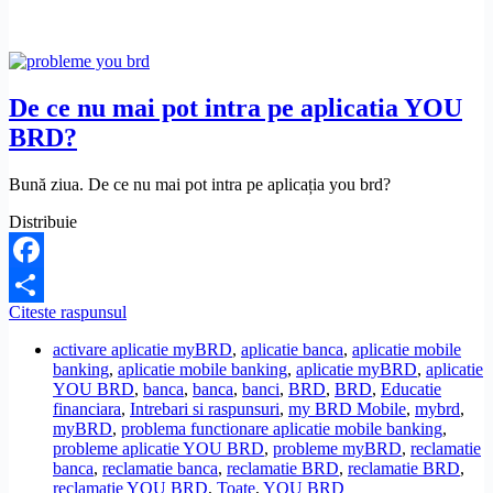
De ce nu mai pot intra pe aplicatia YOU
BRD?
Bună ziua. De ce nu mai pot intra pe aplicația you brd?
Distribuie
Facebook
De
Citeste raspunsul
Share
ce
activare aplicatie myBRD
,
aplicatie banca
,
aplicatie mobile
nu
banking
,
aplicatie mobile banking
,
aplicatie myBRD
,
aplicatie
mai
YOU BRD
,
banca
,
banca
,
banci
,
BRD
,
BRD
,
Educatie
pot
financiara
,
Intrebari si raspunsuri
,
my BRD Mobile
,
mybrd
,
intra
myBRD
,
problema functionare aplicatie mobile banking
,
pe
probleme aplicatie YOU BRD
,
probleme myBRD
,
reclamatie
aplicatia
banca
,
reclamatie banca
,
reclamatie BRD
,
reclamatie BRD
,
YOU
reclamatie YOU BRD
,
Toate
,
YOU BRD
BRD?