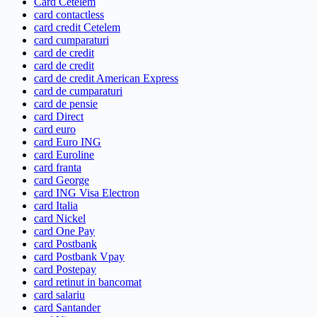
Card Cetelem
card contactless
card credit Cetelem
card cumparaturi
card de credit
card de credit
card de credit American Express
card de cumparaturi
card de pensie
card Direct
card euro
card Euro ING
card Euroline
card franta
card George
card ING Visa Electron
card Italia
card Nickel
card One Pay
card Postbank
card Postbank Vpay
card Postepay
card retinut in bancomat
card salariu
card Santander