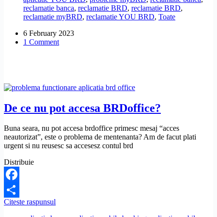
reclamatie banca
,
reclamatie BRD
,
reclamatie BRD
,
reclamatie myBRD
,
reclamatie YOU BRD
,
Toate
6 February 2023
1 Comment
De ce nu pot accesa BRDoffice?
Buna seara, nu pot accesa brdoffice primesc mesaj “acces
neautorizat”, este o problema de mentenanta? Am de facut plati
urgent si nu reusesc sa accesesz contul brd
Distribuie
Facebook
De
Citeste raspunsul
Share
ce