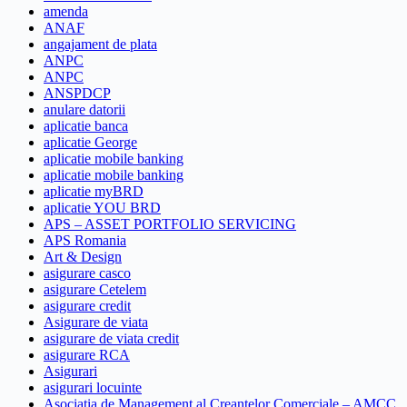
amenda
ANAF
angajament de plata
ANPC
ANPC
ANSPDCP
anulare datorii
aplicatie banca
aplicatie George
aplicatie mobile banking
aplicatie mobile banking
aplicatie myBRD
aplicatie YOU BRD
APS – ASSET PORTFOLIO SERVICING
APS Romania
Art & Design
asigurare casco
asigurare Cetelem
asigurare credit
Asigurare de viata
asigurare de viata credit
asigurare RCA
Asigurari
asigurari locuinte
Asociatia de Management al Creantelor Comerciale – AMCC