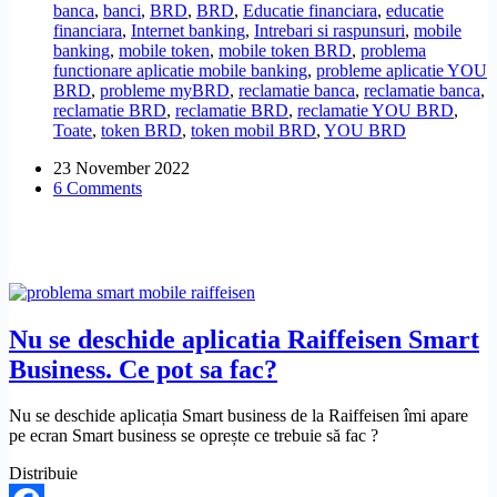
banca
,
banci
,
BRD
,
BRD
,
Educatie financiara
,
educatie
selfie
financiara
,
Internet banking
,
Intrebari si raspunsuri
,
mobile
la
banking
,
mobile token
,
mobile token BRD
,
problema
portret
functionare aplicatie mobile banking
,
probleme aplicatie YOU
pentru
BRD
,
probleme myBRD
,
reclamatie banca
,
reclamatie banca
,
a
reclamatie BRD
,
reclamatie BRD
,
reclamatie YOU BRD
,
reinstala
Toate
,
token BRD
,
token mobil BRD
,
YOU BRD
aplicația
you
23 November 2022
brd.
6 Comments
Ce
pot
sa
fac?
Nu se deschide aplicatia Raiffeisen Smart
Business. Ce pot sa fac?
Nu se deschide aplicația Smart business de la Raiffeisen îmi apare
pe ecran Smart business se oprește ce trebuie să fac ?
Distribuie