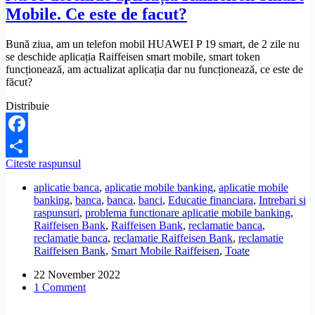
Mobile. Ce este de facut?
Bună ziua, am un telefon mobil HUAWEI P 19 smart, de 2 zile nu
se deschide aplicația Raiffeisen smart mobile, smart token
funcționează, am actualizat aplicația dar nu funcționează, ce este de
făcut?
Distribuie
Facebook
Nu
Citeste raspunsul
Share
se
aplicatie banca
,
aplicatie mobile banking
,
aplicatie mobile
deschide
banking
,
banca
,
banca
,
banci
,
Educatie financiara
,
Intrebari si
aplicația
raspunsuri
,
problema functionare aplicatie mobile banking
,
Raiffeisen
Raiffeisen Bank
,
Raiffeisen Bank
,
reclamatie banca
,
Smart
reclamatie banca
,
reclamatie Raiffeisen Bank
,
reclamatie
Mobile.
Raiffeisen Bank
,
Smart Mobile Raiffeisen
,
Toate
Ce
este
22 November 2022
de
1 Comment
facut?