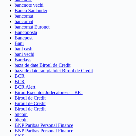
bancnote vechi
Banco Santander
bancomat
bancomat
bancomat Euronet
Bancoposta
Bancpost
Bani
bani cash
bani vechi
Barclays
baza de date Biroul de Credit
baza de date rau platnici Biroul de Credit
BCR
BCR
BCR Alert
Birou Executor Judecatoresc – BEJ
Biroul de Credit
Biroul de Credit
Biroul de Credit
bitcoin
bitcoin
BNP Paribas Personal Finance
BNP Paribas Personal Finance