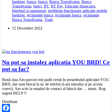
banking
,
banca
,
banca
,
Banca Transilvania
,
Banca
merge
Transilvania
,
banci
,
BT
,
BT Pay
,
Educatie financiara
,
aplicatia
Intrebari si raspunsuri
,
problema functionare aplicatie mobile
BT
banking
,
reclamatie banca
,
reclamatie banca
,
reclamatie
Pay?
Banca Transilvania
,
Toate
15 December 2022
Nu pot sa instalez aplicatia YOU BRD! Ce
pot sa fac?
Bună ziua Am parcurs toți padii ceruți în preambulul aplicației YOU
BRD, dar sunt blocat la nr. de telefon (l-am introdus și pe acesta
corect). Am scris la emailul de contact al băncii dar … nimic. Rog
urgent HELP !!
Distribuie