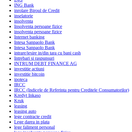
ING Bank
inrolare Biroul de Credit
inselatorie
insolventa
Insolventa persoane fizice
insolventa persoane fizice
Internet banking
Intesa Sanpaolo Bank
Intesa Sanpaolo Bank
intrare/iesire in/din tara cu bani cash
Intrebari si raspunsuri
INTRUM DEBT FINANCE AG
investitie actiuni
investitie bitcoin
ipoteca
IRCC
IRCC (Indicele de Referinta pentru Creditele Consumatorilor)
Kredyt Inkaso
Kruk
leasing
leasing auto
lege contracte credit
Lege darea in plata
lege faliment personal