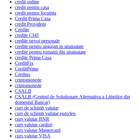
credit online
credit pentru casa
credit pentru locuinta
Credit Prima Casa
credit Provident
Credite
credite CHF
credite nevoi personale
credite pentru angajati in strainatate
credite pentru romanii din strainatate
credite Prima Casa
CreditFix
CreditPrime
Credius
criptomonede
criptomonede
CSALB
CSALB (Centrul de Solutionare Alternativa a Litigiilor din
domeniul Bancar)
curs de schimb valutar
curs de schimb valutar euro/leu
curs valutar BNR
curs valutar carduri
curs valutar Mastercard
curs valutar VISA