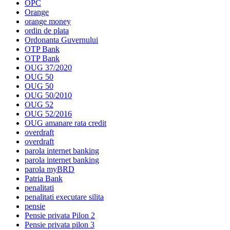
OPC
Orange
orange money
ordin de plata
Ordonanta Guvernului
OTP Bank
OTP Bank
OUG 37/2020
OUG 50
OUG 50
OUG 50/2010
OUG 52
OUG 52/2016
OUG amanare rata credit
overdraft
overdraft
parola internet banking
parola internet banking
parola myBRD
Patria Bank
penalitati
penalitati executare silita
pensie
Pensie privata Pilon 2
Pensie privata pilon 3