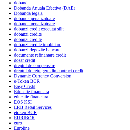
dobanda
Dobanda Anuala Efectiva (DAE)
Dobanda legala
dobanda penalizatoare
dobanda penalizatoare
dobanzi credit executat silit
dobanzi credite
dobanzi credite
dobanzi credite imobiliare
dobanzi depozite bancare
documente refinantare credit
dosar credit
dreptul de compensare
dreptul de retragere din contract credit
Dynamic Currency Conversion
e-Token BCR
Easy Credit
Educatie financiara
educatie financiara
EOS KSI
ERB Retail Services
etoken BCR
EURIBOR
euro
Euroline