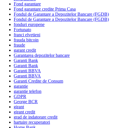
Fond garantare
Fond garantare credite Prima Casa
Fondul de Garantare a Depozitelor Bancare (FGDB)
Fondul de Garantare a Depozitelor Bancare (FGDB)
fonduri europene
Fortunato
franci elvetieni
frauda bitcoin
fraude
garant credit
Garantarea depozitelor bancare
Garanti Bank
Garanti Bank
Garanti BBVA
Garanti BBVA
Garanti Credite de Consum
garantie
garantie telefon
GDPR
George BCR
girant
girant credit
grad de indatorare credit
hartuire recuperatori
Home Bank