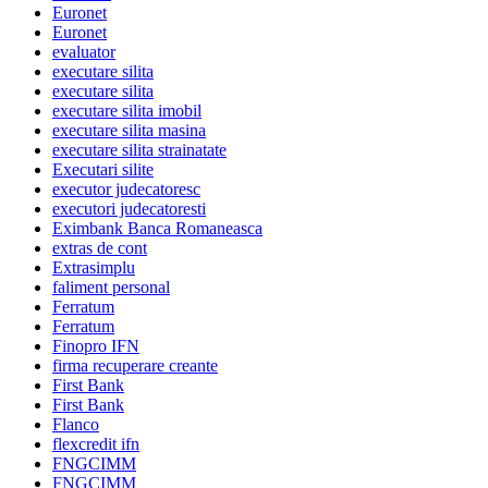
Euronet
Euronet
evaluator
executare silita
executare silita
executare silita imobil
executare silita masina
executare silita strainatate
Executari silite
executor judecatoresc
executori judecatoresti
Eximbank Banca Romaneasca
extras de cont
Extrasimplu
faliment personal
Ferratum
Ferratum
Finopro IFN
firma recuperare creante
First Bank
First Bank
Flanco
flexcredit ifn
FNGCIMM
FNGCIMM