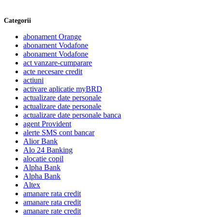
Categorii
abonament Orange
abonament Vodafone
abonament Vodafone
act vanzare-cumparare
acte necesare credit
actiuni
activare aplicatie myBRD
actualizare date personale
actualizare date personale
actualizare date personale banca
agent Provident
alerte SMS cont bancar
Alior Bank
Alo 24 Banking
alocatie copil
Alpha Bank
Alpha Bank
Altex
amanare rata credit
amanare rata credit
amanare rate credit