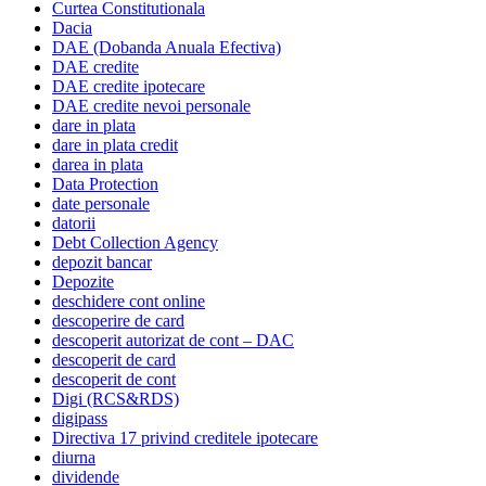
Curtea Constitutionala
Dacia
DAE (Dobanda Anuala Efectiva)
DAE credite
DAE credite ipotecare
DAE credite nevoi personale
dare in plata
dare in plata credit
darea in plata
Data Protection
date personale
datorii
Debt Collection Agency
depozit bancar
Depozite
deschidere cont online
descoperire de card
descoperit autorizat de cont – DAC
descoperit de card
descoperit de cont
Digi (RCS&RDS)
digipass
Directiva 17 privind creditele ipotecare
diurna
dividende