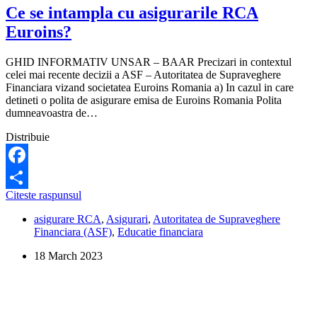
Ce se intampla cu asigurarile RCA
Euroins?
GHID INFORMATIV UNSAR – BAAR Precizari in contextul
celei mai recente decizii a ASF – Autoritatea de Supraveghere
Financiara vizand societatea Euroins Romania a) In cazul in care
detineti o polita de asigurare emisa de Euroins Romania Polita
dumneavoastra de…
Distribuie
Facebook
Ce
Citeste raspunsul
Share
se
asigurare RCA
,
Asigurari
,
Autoritatea de Supraveghere
intampla
Financiara (ASF)
,
Educatie financiara
cu
asigurarile
18 March 2023
RCA
Euroins?