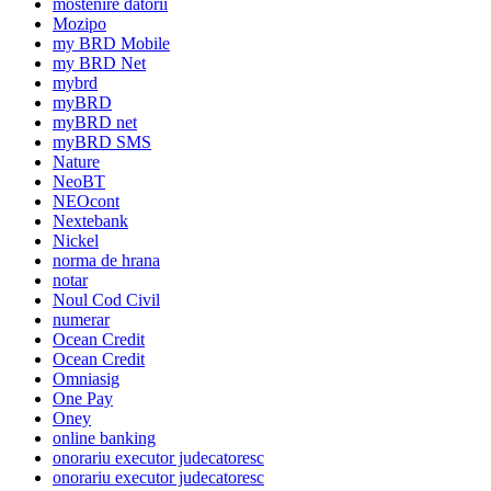
mostenire datorii
Mozipo
my BRD Mobile
my BRD Net
mybrd
myBRD
myBRD net
myBRD SMS
Nature
NeoBT
NEOcont
Nextebank
Nickel
norma de hrana
notar
Noul Cod Civil
numerar
Ocean Credit
Ocean Credit
Omniasig
One Pay
Oney
online banking
onorariu executor judecatoresc
onorariu executor judecatoresc