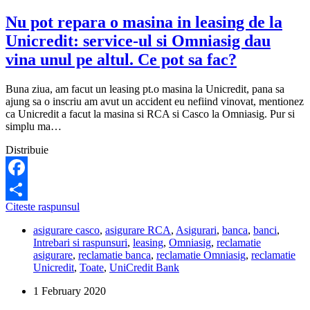
Nu pot repara o masina in leasing de la
Unicredit: service-ul si Omniasig dau
vina unul pe altul. Ce pot sa fac?
Buna ziua, am facut un leasing pt.o masina la Unicredit, pana sa
ajung sa o inscriu am avut un accident eu nefiind vinovat, mentionez
ca Unicredit a facut la masina si RCA si Casco la Omniasig. Pur si
simplu ma…
Distribuie
Facebook
Nu
Citeste raspunsul
Share
pot
asigurare casco
,
asigurare RCA
,
Asigurari
,
banca
,
banci
,
repara
Intrebari si raspunsuri
,
leasing
,
Omniasig
,
reclamatie
o
asigurare
,
reclamatie banca
,
reclamatie Omniasig
,
reclamatie
masina
Unicredit
,
Toate
,
UniCredit Bank
in
leasing
1 February 2020
de
la