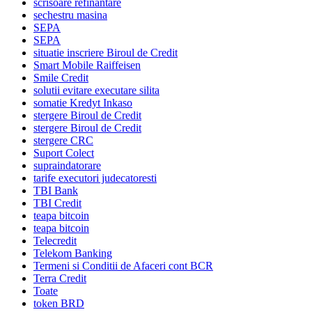
scrisoare refinantare
sechestru masina
SEPA
SEPA
situatie inscriere Biroul de Credit
Smart Mobile Raiffeisen
Smile Credit
solutii evitare executare silita
somatie Kredyt Inkaso
stergere Biroul de Credit
stergere Biroul de Credit
stergere CRC
Suport Colect
supraindatorare
tarife executori judecatoresti
TBI Bank
TBI Credit
teapa bitcoin
teapa bitcoin
Telecredit
Telekom Banking
Termeni si Conditii de Afaceri cont BCR
Terra Credit
Toate
token BRD