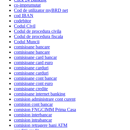
co-imprumutat
Cod de utilizator myBRD net
cod IBAN
codebitor
Codul Civil
Codul de procedura civila
Codul de procedura fiscala
Codul Muncii
comisioane bancare
comisioane bancare
comisioane card bancar
comisioane card euro
comisioane carduri
comisioane carduri
comisioane cont bancar
comisioane cont euro
comisioane credite
comisioane internet banking
comision administrare cont curent
comision cont bancar
comision FNGCIMM Prima Casa
comision interbancar
comision intrabancar
comision retragere bani ATM