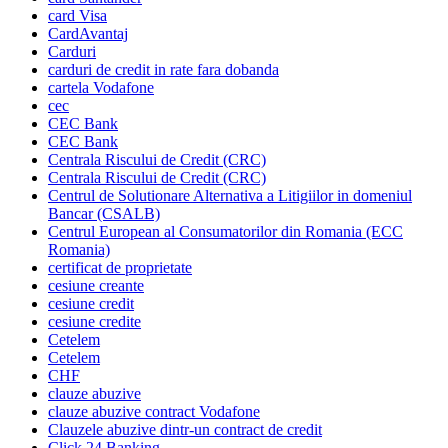
card Visa
CardAvantaj
Carduri
carduri de credit in rate fara dobanda
cartela Vodafone
cec
CEC Bank
CEC Bank
Centrala Riscului de Credit (CRC)
Centrala Riscului de Credit (CRC)
Centrul de Solutionare Alternativa a Litigiilor in domeniul
Bancar (CSALB)
Centrul European al Consumatorilor din Romania (ECC
Romania)
certificat de proprietate
cesiune creante
cesiune credit
cesiune credite
Cetelem
Cetelem
CHF
clauze abuzive
clauze abuzive contract Vodafone
Clauzele abuzive dintr-un contract de credit
Click 24 Banking