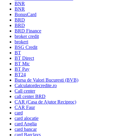
BNR
BNR
BonusCard
BRD
BRD
BRD Finance
broker credit
brokeri
BSG Credit
BT
BT Direct
BT Mic
BT Pay
BT24
Bursa de Valori Bucuresti (BVB)
Calculatordecredite.ro
Call center
call center BRD
CAR (Casa de Ajutor Reciproc)
CAR Faur
card
card alocatie
card Anglia
card bancar
card Barclays