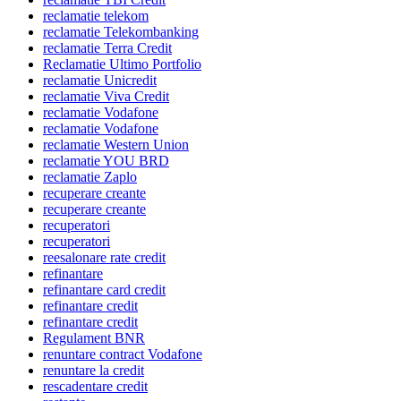
reclamatie telekom
reclamatie Telekombanking
reclamatie Terra Credit
Reclamatie Ultimo Portfolio
reclamatie Unicredit
reclamatie Viva Credit
reclamatie Vodafone
reclamatie Vodafone
reclamatie Western Union
reclamatie YOU BRD
reclamatie Zaplo
recuperare creante
recuperare creante
recuperatori
recuperatori
reesalonare rate credit
refinantare
refinantare card credit
refinantare credit
refinantare credit
Regulament BNR
renuntare contract Vodafone
renuntare la credit
rescadentare credit