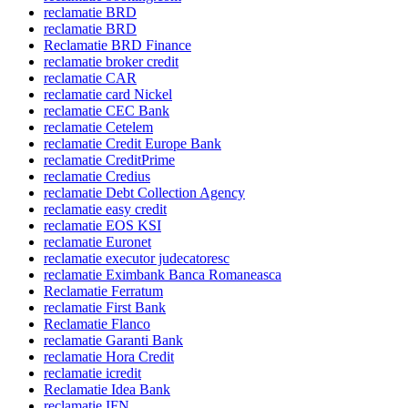
reclamatie BRD
reclamatie BRD
Reclamatie BRD Finance
reclamatie broker credit
reclamatie CAR
reclamatie card Nickel
reclamatie CEC Bank
reclamatie Cetelem
reclamatie Credit Europe Bank
reclamatie CreditPrime
reclamatie Credius
reclamatie Debt Collection Agency
reclamatie easy credit
reclamatie EOS KSI
reclamatie Euronet
reclamatie executor judecatoresc
reclamatie Eximbank Banca Romaneasca
Reclamatie Ferratum
reclamatie First Bank
Reclamatie Flanco
reclamatie Garanti Bank
reclamatie Hora Credit
reclamatie icredit
Reclamatie Idea Bank
reclamatie IFN