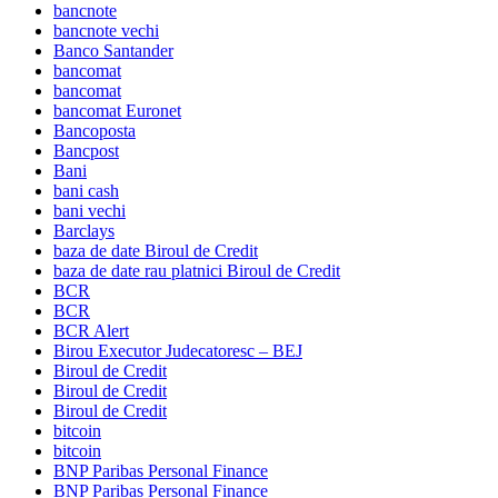
bancnote
bancnote vechi
Banco Santander
bancomat
bancomat
bancomat Euronet
Bancoposta
Bancpost
Bani
bani cash
bani vechi
Barclays
baza de date Biroul de Credit
baza de date rau platnici Biroul de Credit
BCR
BCR
BCR Alert
Birou Executor Judecatoresc – BEJ
Biroul de Credit
Biroul de Credit
Biroul de Credit
bitcoin
bitcoin
BNP Paribas Personal Finance
BNP Paribas Personal Finance