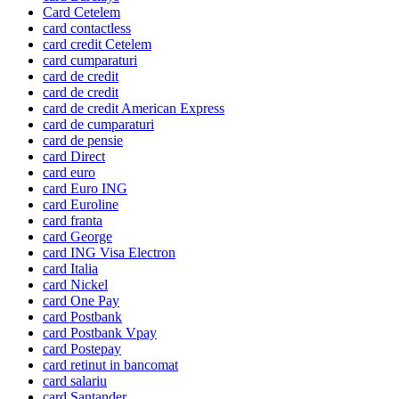
Card Cetelem
card contactless
card credit Cetelem
card cumparaturi
card de credit
card de credit
card de credit American Express
card de cumparaturi
card de pensie
card Direct
card euro
card Euro ING
card Euroline
card franta
card George
card ING Visa Electron
card Italia
card Nickel
card One Pay
card Postbank
card Postbank Vpay
card Postepay
card retinut in bancomat
card salariu
card Santander