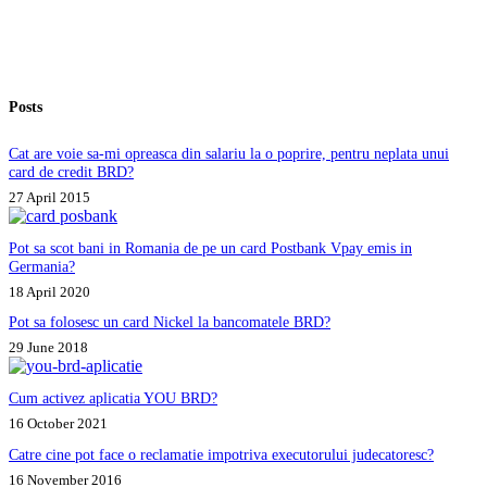
Unicredit:
service-
ul
si
Omniasig
Posts
dau
vina
unul
Cat are voie sa-mi opreasca din salariu la o poprire, pentru neplata unui
pe
card de credit BRD?
altul.
27 April 2015
Ce
pot
sa
Pot sa scot bani in Romania de pe un card Postbank Vpay emis in
fac?
Germania?
18 April 2020
Pot sa folosesc un card Nickel la bancomatele BRD?
29 June 2018
Cum activez aplicatia YOU BRD?
16 October 2021
Catre cine pot face o reclamatie impotriva executorului judecatoresc?
16 November 2016