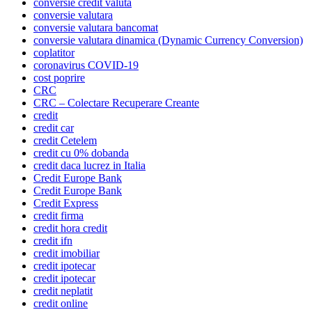
conversie credit valuta
conversie valutara
conversie valutara bancomat
conversie valutara dinamica (Dynamic Currency Conversion)
coplatitor
coronavirus COVID-19
cost poprire
CRC
CRC – Colectare Recuperare Creante
credit
credit car
credit Cetelem
credit cu 0% dobanda
credit daca lucrez in Italia
Credit Europe Bank
Credit Europe Bank
Credit Express
credit firma
credit hora credit
credit ifn
credit imobiliar
credit ipotecar
credit ipotecar
credit neplatit
credit online