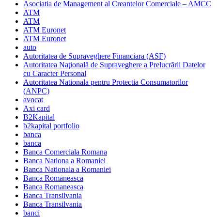
Asociatia de Management al Creantelor Comerciale – AMCC
ATM
ATM
ATM Euronet
ATM Euronet
auto
Autoritatea de Supraveghere Financiara (ASF)
Autoritatea Naţională de Supraveghere a Prelucrării Datelor
cu Caracter Personal
Autoritatea Nationala pentru Protectia Consumatorilor
(ANPC)
avocat
Axi card
B2Kapital
b2kapital portfolio
banca
banca
Banca Comerciala Romana
Banca Nationa a Romaniei
Banca Nationala a Romaniei
Banca Romaneasca
Banca Romaneasca
Banca Transilvania
Banca Transilvania
banci