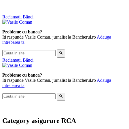
Skip
Reclamații Bănci
to
content
Probleme cu banca?
Iti raspunde Vasile Coman, jurnalist la Bancherul.ro
Adauga
intrebarea ta
Cauta
🔍
in
Reclamații Bănci
site
Probleme cu banca?
Iti raspunde Vasile Coman, jurnalist la Bancherul.ro
Adauga
intrebarea ta
Cauta
🔍
in
site
Category
asigurare RCA