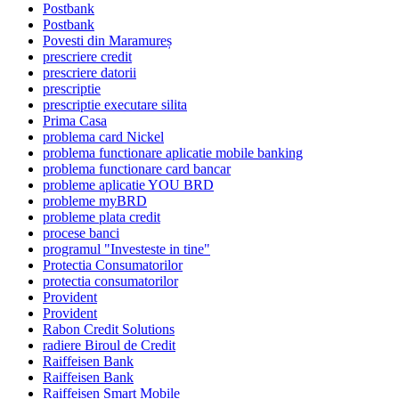
Postbank
Postbank
Povesti din Maramureș
prescriere credit
prescriere datorii
prescriptie
prescriptie executare silita
Prima Casa
problema card Nickel
problema functionare aplicatie mobile banking
problema functionare card bancar
probleme aplicatie YOU BRD
probleme myBRD
probleme plata credit
procese banci
programul "Investeste in tine"
Protectia Consumatorilor
protectia consumatorilor
Provident
Provident
Rabon Credit Solutions
radiere Biroul de Credit
Raiffeisen Bank
Raiffeisen Bank
Raiffeisen Smart Mobile