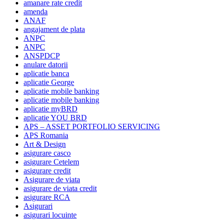
amanare rate credit
amenda
ANAF
angajament de plata
ANPC
ANPC
ANSPDCP
anulare datorii
aplicatie banca
aplicatie George
aplicatie mobile banking
aplicatie mobile banking
aplicatie myBRD
aplicatie YOU BRD
APS – ASSET PORTFOLIO SERVICING
APS Romania
Art & Design
asigurare casco
asigurare Cetelem
asigurare credit
Asigurare de viata
asigurare de viata credit
asigurare RCA
Asigurari
asigurari locuinte