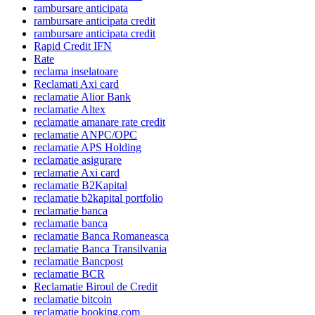
rambursare anticipata
rambursare anticipata credit
rambursare anticipata credit
Rapid Credit IFN
Rate
reclama inselatoare
Reclamati Axi card
reclamatie Alior Bank
reclamatie Altex
reclamatie amanare rate credit
reclamatie ANPC/OPC
reclamatie APS Holding
reclamatie asigurare
reclamatie Axi card
reclamatie B2Kapital
reclamatie b2kapital portfolio
reclamatie banca
reclamatie banca
reclamatie Banca Romaneasca
reclamatie Banca Transilvania
reclamatie Bancpost
reclamatie BCR
Reclamatie Biroul de Credit
reclamatie bitcoin
reclamatie booking.com