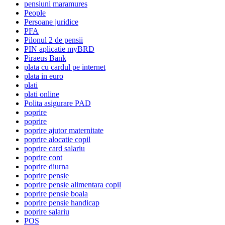
pensiuni maramures
People
Persoane juridice
PFA
Pilonul 2 de pensii
PIN aplicatie myBRD
Piraeus Bank
plata cu cardul pe internet
plata in euro
plati
plati online
Polita asigurare PAD
poprire
poprire
poprire ajutor maternitate
poprire alocatie copil
poprire card salariu
poprire cont
poprire diurna
poprire pensie
poprire pensie alimentara copil
poprire pensie boala
poprire pensie handicap
poprire salariu
POS