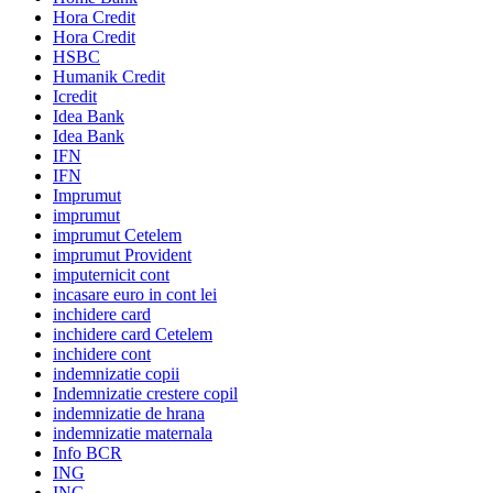
Hora Credit
Hora Credit
HSBC
Humanik Credit
Icredit
Idea Bank
Idea Bank
IFN
IFN
Imprumut
imprumut
imprumut Cetelem
imprumut Provident
imputernicit cont
incasare euro in cont lei
inchidere card
inchidere card Cetelem
inchidere cont
indemnizatie copii
Indemnizatie crestere copil
indemnizatie de hrana
indemnizatie maternala
Info BCR
ING
ING