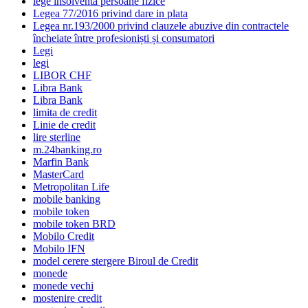
lege insolventa persoane fizice
Legea 77/2016 privind dare in plata
Legea nr.193/2000 privind clauzele abuzive din contractele
încheiate între profesioniști și consumatori
Legi
legi
LIBOR CHF
Libra Bank
Libra Bank
limita de credit
Linie de credit
lire sterline
m.24banking.ro
Marfin Bank
MasterCard
Metropolitan Life
mobile banking
mobile token
mobile token BRD
Mobilo Credit
Mobilo IFN
model cerere stergere Biroul de Credit
monede
monede vechi
mostenire credit