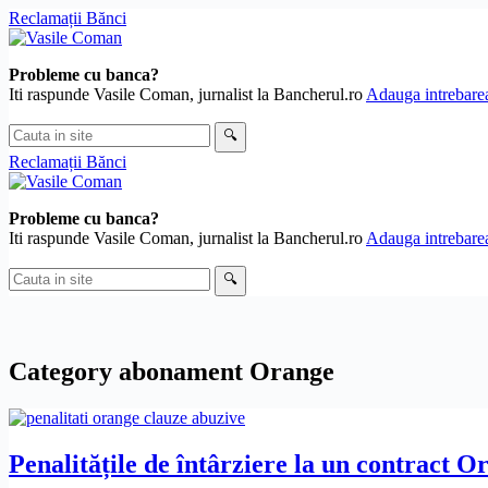
Skip
Reclamații Bănci
to
content
Probleme cu banca?
Iti raspunde Vasile Coman, jurnalist la Bancherul.ro
Adauga intrebarea
Cauta
🔍
in
Reclamații Bănci
site
Probleme cu banca?
Iti raspunde Vasile Coman, jurnalist la Bancherul.ro
Adauga intrebarea
Cauta
🔍
in
site
Category
abonament Orange
Penalitățile de întârziere la un contract O