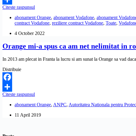
Ce
Pot
Citeste raspunsul
pot
Share
sa
sa
abonament Orange
,
abonament Vodafone
,
abonament Vodafon
reziliez
fac?
contract Vodafone
,
reziliere contract Vodafone
,
Toate
,
Vodafon
contractul
Vodafone,
4 October 2022
fara
alte
Orange mi-a spus ca am net nelimitat in roa
taxe,
penalitati
sau
In 2013 am plecat in Franta la lucru si am sunat la Orange sa vad dac
despagubiri?
Distribuie
Facebook
Orange
Citeste raspunsul
Share
mi-
abonament Orange
,
ANPC
,
Autoritatea Nationala pentru Prot
a
spus
11 April 2019
ca
am
net
nelimitat