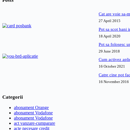
Posts
in
roaming,
dar
Cat are voie sa-m
apoi
27 April 2015
m-
a
Pot sa scot bani
taxat
18 April 2020
si
m-
Pot sa folosesc 
a
29 June 2018
executat
silit.
Cum activez apl
Ce
16 October 2021
pot
sa
Catre cine pot fa
fac?
16 November 2016
Categorii
abonament Orange
abonament Vodafone
abonament Vodafone
act vanzare-cumparare
acte necesare credit