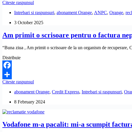
Un
Citeste raspunsul
Share
angajat
Intrebari si raspunsuri
,
abonament Orange
,
ANPC
,
Orange
,
rec
Orange
mi-
3 October 2025
a
umflat
Am primit o scrisoare pentru o factura nepl
abonamentul
cu
telefoane,
“Buna ziua , Am primit o scrisoare de la un organism de recuperare, Cr
fără
acordul
Distribuie
meu.
Ce
pot
Facebook
să
Am
Citeste raspunsul
fac?
Share
primit
abonament Orange
,
Credit Express
,
Intrebari si raspunsuri
,
Ora
o
scrisoare
8 February 2024
pentru
o
factura
neplatita
Vodafone m-a pacalit: mi-a scumpit factura
la
Orange