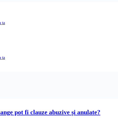
 ta
 ta
range pot fi clauze abuzive și anulate?