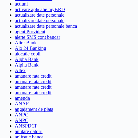
actiuni
activare aplicatie myBRD
actualizare date personale
actualizare date personale
actualizare date personale banca
agent Provident
alerte SMS cont bancar
Alior Bank
Alo 24 Banking
alocatie copil
Alpha Bank
Alpha Bank
Altex
amanare rata credit
amanare rata credit
amanare rate credit
amanare rate credit
amenda
ANAF
angajament de plata
ANPC
ANPC
ANSPDCP
anulare datorii
aplicatie banca