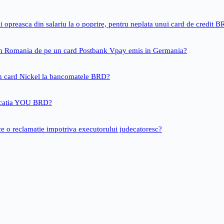
i opreasca din salariu la o poprire, pentru neplata unui card de credit 
 in Romania de pe un card Postbank Vpay emis in Germania?
un card Nickel la bancomatele BRD?
icatia YOU BRD?
ce o reclamatie impotriva executorului judecatoresc?