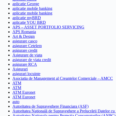
aplicatie George
aplicatie mobile banking
aplicatie mobile banking
aplicatie myBRD
aplicatie YOU BRD
APS – ASSET PORTFOLIO SERVICING
APS Romania
Art & Design
asigurare casco
asigurare Cetelem
asigurare credit
Asigurare de viata
asigurare de viata credit
asigurare RCA
Asigurari
asigurari locuinte
Asociatia de Management al Creantelor Comerciale – AMCC
ATM
ATM
ATM Euronet
ATM Euronet
auto
Autoritatea de Supraveghere Financiara (ASF)
Autoritatea Naţională de Supraveghere a Prelucrării Datelor cu
Autoritatea Nationala pentru Protectia Consumatorilor (ANPC)