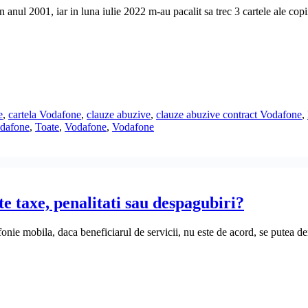
nul 2001, iar in luna iulie 2022 m-au pacalit sa trec 3 cartele ale copi
e
,
cartela Vodafone
,
clauze abuzive
,
clauze abuzive contract Vodafone
,
odafone
,
Toate
,
Vodafone
,
Vodafone
te taxe, penalitati sau despagubiri?
fonie mobila, daca beneficiarul de servicii, nu este de acord, se putea den