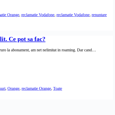
matie Orange
,
reclamatie Vodafone
,
reclamatie Vodafone
,
renuntare
it. Ce pot sa fac?
 3 euro la abonament, am net nelimitat in roaming. Dar cand…
suri
,
Orange
,
reclamatie Orange
,
Toate