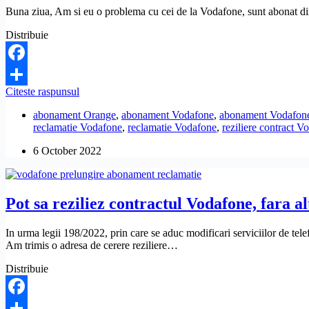
de
Buna ziua, Am si eu o problema cu cei de la Vodafone, sunt abonat din a
peste
20
Distribuie
de
ani.
Ce
Facebook
pot
Vodafone
Citeste raspunsul
sa
Share
m-
fac?
abonament Orange
,
abonament Vodafone
,
abonament Vodafon
a
reclamatie Vodafone
,
reclamatie Vodafone
,
reziliere contract V
pacalit:
mi-
6 October 2022
a
scumpit
factura
pentru
Pot sa reziliez contractul Vodafone, fara al
depasirea
netului,
iar
In urma legii 198/2022, prin care se aduc modificari serviciilor de tele
acum
Am trimis o adresa de cerere reziliere…
imi
cere
Distribuie
taxa
de
despagubire.
Facebook