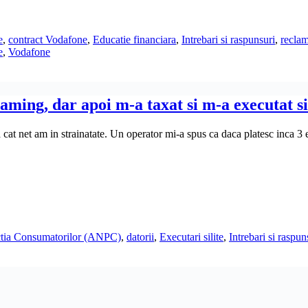
e
,
contract Vodafone
,
Educatie financiara
,
Intrebari si raspunsuri
,
recla
e
,
Vodafone
ming, dar apoi m-a taxat si m-a executat sil
a cat net am in strainatate. Un operator mi-a spus ca daca platesc inca
ectia Consumatorilor (ANPC)
,
datorii
,
Executari silite
,
Intrebari si raspun