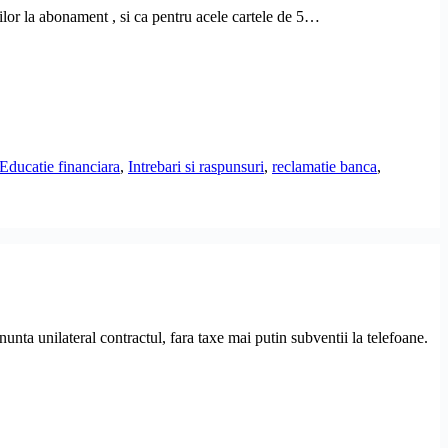
ilor la abonament , si ca pentru acele cartele de 5…
Educatie financiara
,
Intrebari si raspunsuri
,
reclamatie banca
,
unta unilateral contractul, fara taxe mai putin subventii la telefoane.