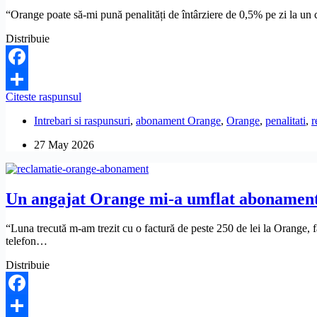
“Orange poate să-mi pună penalități de întârziere de 0,5% pe zi la un c
Distribuie
Facebook
Penalitățile
Citeste raspunsul
Share
de
Intrebari si raspunsuri
,
abonament Orange
,
Orange
,
penalitati
,
r
întârziere
la
27 May 2026
un
contract
Orange
pot
Un angajat Orange mi-a umflat abonamentul
fi
clauze
abuzive
“Luna trecută m-am trezit cu o factură de peste 250 de lei la Orange,
și
telefon…
anulate?
Distribuie
Facebook