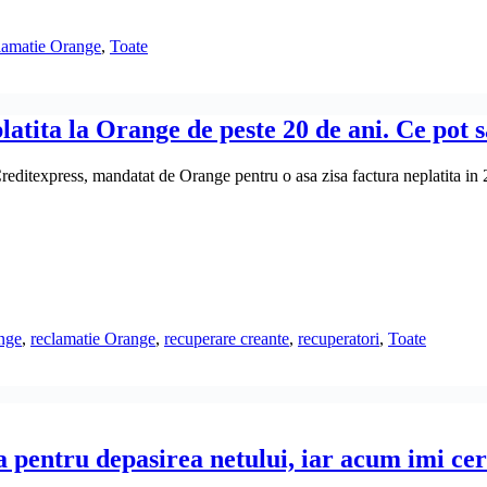
lamatie Orange
,
Toate
atita la Orange de peste 20 de ani. Ce pot s
editexpress, mandatat de Orange pentru o asa zisa factura neplatita in 
nge
,
reclamatie Orange
,
recuperare creante
,
recuperatori
,
Toate
 pentru depasirea netului, iar acum imi cer