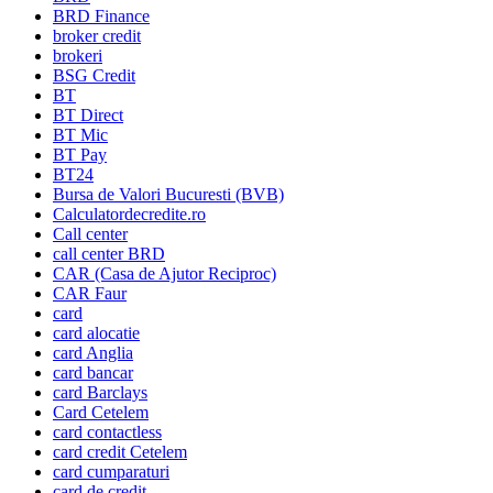
BRD Finance
broker credit
brokeri
BSG Credit
BT
BT Direct
BT Mic
BT Pay
BT24
Bursa de Valori Bucuresti (BVB)
Calculatordecredite.ro
Call center
call center BRD
CAR (Casa de Ajutor Reciproc)
CAR Faur
card
card alocatie
card Anglia
card bancar
card Barclays
Card Cetelem
card contactless
card credit Cetelem
card cumparaturi
card de credit