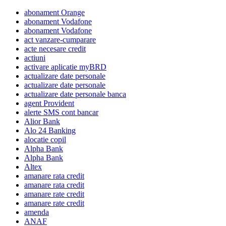
fac?
abonament Orange
abonament Vodafone
abonament Vodafone
act vanzare-cumparare
acte necesare credit
actiuni
activare aplicatie myBRD
actualizare date personale
actualizare date personale
actualizare date personale banca
agent Provident
alerte SMS cont bancar
Alior Bank
Alo 24 Banking
alocatie copil
Alpha Bank
Alpha Bank
Altex
amanare rata credit
amanare rata credit
amanare rate credit
amanare rate credit
amenda
ANAF