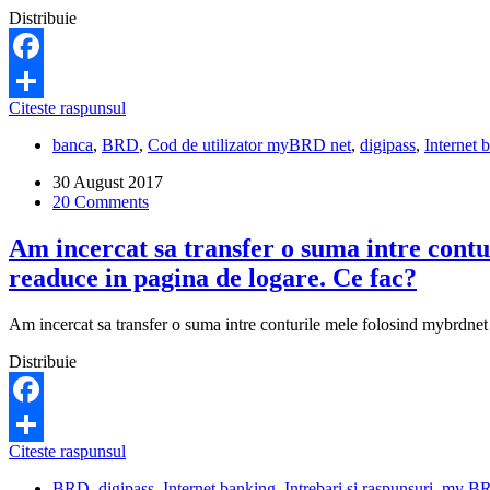
Distribuie
Facebook
Cum
Citeste raspunsul
Share
pot
banca
,
BRD
,
Cod de utilizator myBRD net
,
digipass
,
Internet 
sa
activez
30 August 2017
token
20 Comments
mobile
in
Am incercat sa transfer o suma intre contu
BRD
Mobile?
readuce in pagina de logare. Ce fac?
Am incercat sa transfer o suma intre conturile mele folosind mybrdnet 
Distribuie
Facebook
Am
Citeste raspunsul
Share
incercat
BRD
,
digipass
,
Internet banking
,
Intrebari si raspunsuri
,
my BR
sa