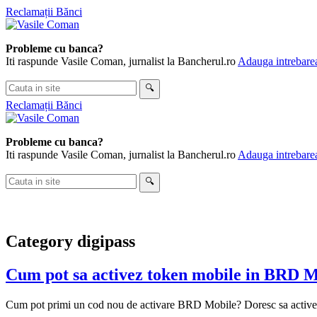
Skip
Reclamații Bănci
to
content
Probleme cu banca?
Iti raspunde Vasile Coman, jurnalist la Bancherul.ro
Adauga intrebarea
Cauta
🔍
in
Reclamații Bănci
site
Probleme cu banca?
Iti raspunde Vasile Coman, jurnalist la Bancherul.ro
Adauga intrebarea
Cauta
🔍
in
site
Category
digipass
Cum pot sa activez token mobile in BRD M
Cum pot primi un cod nou de activare BRD Mobile? Doresc sa active