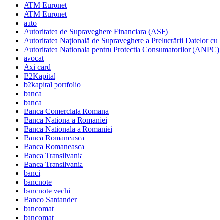
ATM Euronet
ATM Euronet
auto
Autoritatea de Supraveghere Financiara (ASF)
Autoritatea Naţională de Supraveghere a Prelucrării Datelor cu
Autoritatea Nationala pentru Protectia Consumatorilor (ANPC)
avocat
Axi card
B2Kapital
b2kapital portfolio
banca
banca
Banca Comerciala Romana
Banca Nationa a Romaniei
Banca Nationala a Romaniei
Banca Romaneasca
Banca Romaneasca
Banca Transilvania
Banca Transilvania
banci
bancnote
bancnote vechi
Banco Santander
bancomat
bancomat