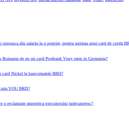
i opreasca din salariu la o poprire, pentru neplata unui card de credit 
 in Romania de pe un card Postbank Vpay emis in Germania?
un card Nickel la bancomatele BRD?
icatia YOU BRD?
ce o reclamatie impotriva executorului judecatoresc?