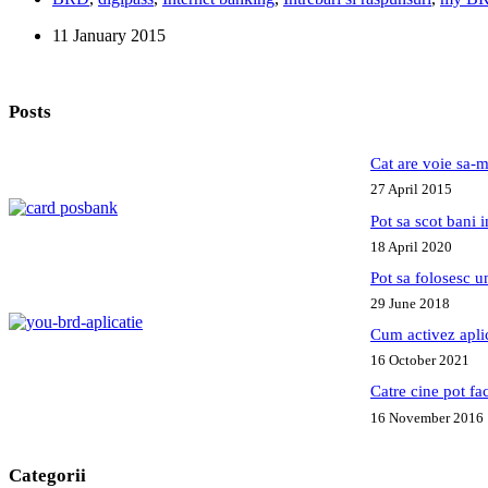
transfer
11 January 2015
o
suma
intre
conturile
Posts
mele
folosind
mybrdnet
Cat are voie sa-m
si
27 April 2015
digipass-
ul
Pot sa scot bani
si
18 April 2020
dupa
introducerea
Pot sa folosesc 
ID
29 June 2018
si
parola
Cum activez apl
ma
16 October 2021
readuce
in
Catre cine pot fa
pagina
16 November 2016
de
logare.
Ce
Categorii