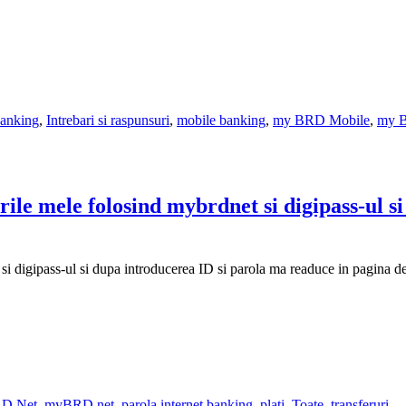
banking
,
Intrebari si raspunsuri
,
mobile banking
,
my BRD Mobile
,
my 
rile mele folosind mybrdnet si digipass-ul s
si digipass-ul si dupa introducerea ID si parola ma readuce in pagina de
D Net
,
myBRD net
,
parola internet banking
,
plati
,
Toate
,
transferuri