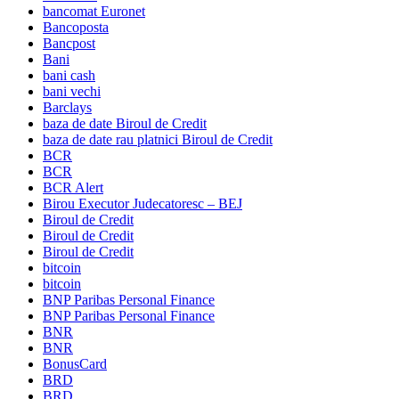
bancomat Euronet
Bancoposta
Bancpost
Bani
bani cash
bani vechi
Barclays
baza de date Biroul de Credit
baza de date rau platnici Biroul de Credit
BCR
BCR
BCR Alert
Birou Executor Judecatoresc – BEJ
Biroul de Credit
Biroul de Credit
Biroul de Credit
bitcoin
bitcoin
BNP Paribas Personal Finance
BNP Paribas Personal Finance
BNR
BNR
BonusCard
BRD
BRD