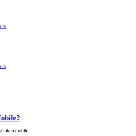
 ta
 ta
obile?
z token mobile.