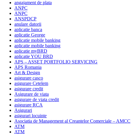
angajament de plata
ANPC
ANPC
ANSPDCP
anulare datorii
aplicatie banca
aplicatie George
aplicatie mobile banking
aplicatie mobile banking
aplicatie myBRD
aplicatie YOU BRD
APS – ASSET PORTFOLIO SERVICING
APS Romania
Art & Design
asigurare casco
asigurare Cetelem
asigurare credit
Asigurare de viata
asigurare de viata credit
asigurare RCA
Asigurari
asigurari locuinte
Asociatia de Management al Creantelor Comerciale – AMCC
ATM
ATM