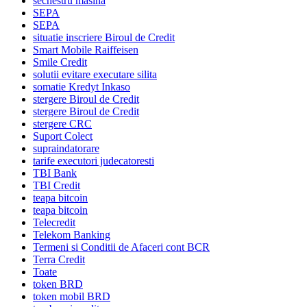
sechestru masina
SEPA
SEPA
situatie inscriere Biroul de Credit
Smart Mobile Raiffeisen
Smile Credit
solutii evitare executare silita
somatie Kredyt Inkaso
stergere Biroul de Credit
stergere Biroul de Credit
stergere CRC
Suport Colect
supraindatorare
tarife executori judecatoresti
TBI Bank
TBI Credit
teapa bitcoin
teapa bitcoin
Telecredit
Telekom Banking
Termeni si Conditii de Afaceri cont BCR
Terra Credit
Toate
token BRD
token mobil BRD