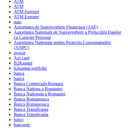
ATM
ATM
ATM Euronet
ATM Euronet
auto
Autoritatea de Supraveghere Financiara (ASF)
Autoritatea Naţională de Supraveghere a Prelucrării Datelor
cu Caracter Personal
Autoritatea Nationala pentru Protectia Consumatorilor
(ANPC)
avocat
Axi card
B2Kapital
b2kapital portfolio
banca
banca
Banca Comerciala Romana
Banca Nationa a Romaniei
Banca Nationala a Romaniei
Banca Romaneasca
Banca Romaneasca
Banca Transilvania
Banca Transilvania
banci
bancnote