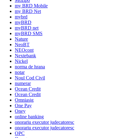
Mozipo
my BRD Mobile
my BRD Net
mybrd
myBRD
myBRD net
myBRD SMS
Nature
NeoBT
NEOcont
Nextebank
Nickel
norma de hrana
notar
Noul Cod Civil
numerar
Ocean Credit
Ocean Credit
Omniasig
One Pay
Oney
online banking
onorariu executor judecatoresc
onorariu executor judecatoresc
OPC