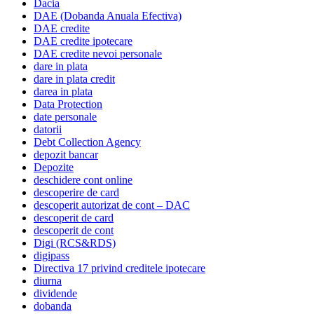
Dacia
DAE (Dobanda Anuala Efectiva)
DAE credite
DAE credite ipotecare
DAE credite nevoi personale
dare in plata
dare in plata credit
darea in plata
Data Protection
date personale
datorii
Debt Collection Agency
depozit bancar
Depozite
deschidere cont online
descoperire de card
descoperit autorizat de cont – DAC
descoperit de card
descoperit de cont
Digi (RCS&RDS)
digipass
Directiva 17 privind creditele ipotecare
diurna
dividende
dobanda