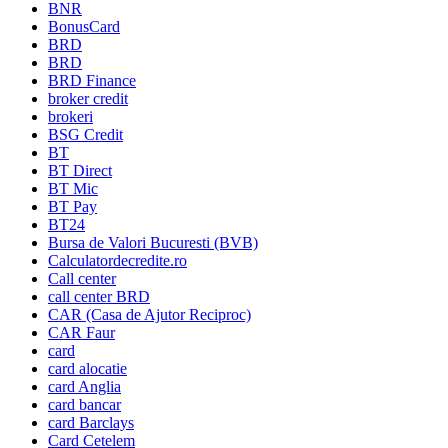
BNR
BonusCard
BRD
BRD
BRD Finance
broker credit
brokeri
BSG Credit
BT
BT Direct
BT Mic
BT Pay
BT24
Bursa de Valori Bucuresti (BVB)
Calculatordecredite.ro
Call center
call center BRD
CAR (Casa de Ajutor Reciproc)
CAR Faur
card
card alocatie
card Anglia
card bancar
card Barclays
Card Cetelem