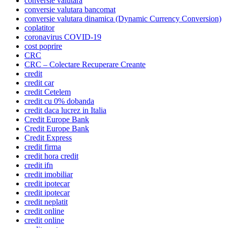
conversie valutara
conversie valutara bancomat
conversie valutara dinamica (Dynamic Currency Conversion)
coplatitor
coronavirus COVID-19
cost poprire
CRC
CRC – Colectare Recuperare Creante
credit
credit car
credit Cetelem
credit cu 0% dobanda
credit daca lucrez in Italia
Credit Europe Bank
Credit Europe Bank
Credit Express
credit firma
credit hora credit
credit ifn
credit imobiliar
credit ipotecar
credit ipotecar
credit neplatit
credit online
credit online