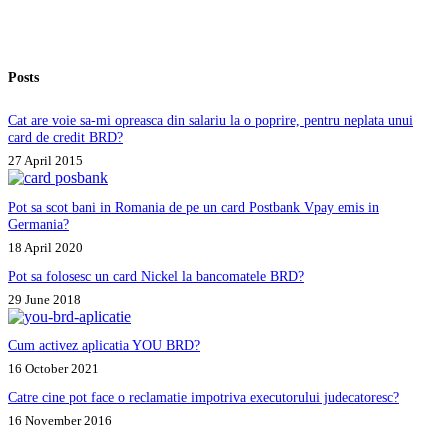
Aviva?
Posts
Cat are voie sa-mi opreasca din salariu la o poprire, pentru neplata unui
card de credit BRD?
27 April 2015
Pot sa scot bani in Romania de pe un card Postbank Vpay emis in
Germania?
18 April 2020
Pot sa folosesc un card Nickel la bancomatele BRD?
29 June 2018
Cum activez aplicatia YOU BRD?
16 October 2021
Catre cine pot face o reclamatie impotriva executorului judecatoresc?
16 November 2016