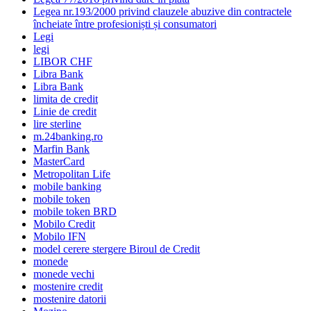
Legea nr.193/2000 privind clauzele abuzive din contractele
încheiate între profesioniști și consumatori
Legi
legi
LIBOR CHF
Libra Bank
Libra Bank
limita de credit
Linie de credit
lire sterline
m.24banking.ro
Marfin Bank
MasterCard
Metropolitan Life
mobile banking
mobile token
mobile token BRD
Mobilo Credit
Mobilo IFN
model cerere stergere Biroul de Credit
monede
monede vechi
mostenire credit
mostenire datorii