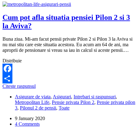
Cum pot afla situatia pensiei Pilon 2 si 3
la Aviva?
Buna ziua. Mi-am facut pensii private Pilon 2 si Pilon 3 la Aviva si
nu mai stiu care este situatia acestora. Eu acum am 64 de ani, ma
aproprii de pensionare si vreau sa iau in calcul si aceste pensii.…
Distribuie
Facebook
Cum
Citeste raspunsul
Share
pot
Asigurare de viata
,
Asigurari
,
Intrebari si raspunsuri
,
afla
Metropolitan Life
,
Pensie privata Pilon 2
,
Pensie privata pilon
situatia
3
,
Pilonul 2 de pensii
,
Toate
pensiei
Pilon
9 January 2020
2
4 Comments
si
3
la