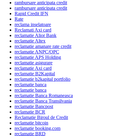
rambursare anticipata credit
rambursare anticipata credit
Rapid Credit IFN
Rate
reclama inselatoare
Reclamati Axi card
reclamatie Alior Bank
reclamatie Altex
reclamatie amanare rate credit
reclamatie ANPC/OPC
reclamatie APS Holding
reclamatie asigurare
reclamatie Axi card
reclamatie B2Kapital
reclamatie b2kapital portfolio
reclamatie banca
reclamatie banca
reclamatie Banca Romaneasca
reclamatie Banca Transilvania
reclamatie Bancpost
reclamatie BCR
Reclamatie Biroul de Credit
reclamatie bitcoin
reclamatie booking.com
reclamatie BRD