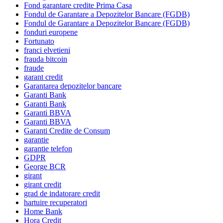
Fond garantare credite Prima Casa
Fondul de Garantare a Depozitelor Bancare (FGDB)
Fondul de Garantare a Depozitelor Bancare (FGDB)
fonduri europene
Fortunato
franci elvetieni
frauda bitcoin
fraude
garant credit
Garantarea depozitelor bancare
Garanti Bank
Garanti Bank
Garanti BBVA
Garanti BBVA
Garanti Credite de Consum
garantie
garantie telefon
GDPR
George BCR
girant
girant credit
grad de indatorare credit
hartuire recuperatori
Home Bank
Hora Credit