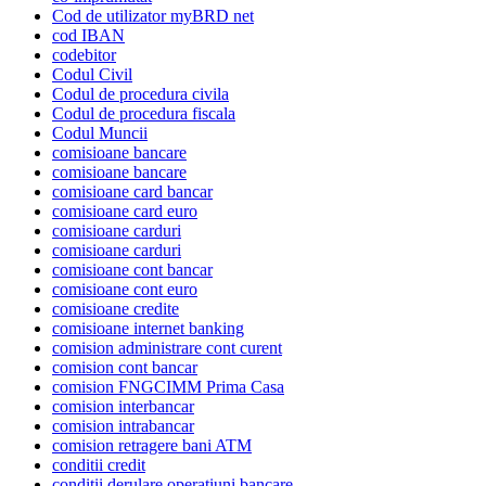
Cod de utilizator myBRD net
cod IBAN
codebitor
Codul Civil
Codul de procedura civila
Codul de procedura fiscala
Codul Muncii
comisioane bancare
comisioane bancare
comisioane card bancar
comisioane card euro
comisioane carduri
comisioane carduri
comisioane cont bancar
comisioane cont euro
comisioane credite
comisioane internet banking
comision administrare cont curent
comision cont bancar
comision FNGCIMM Prima Casa
comision interbancar
comision intrabancar
comision retragere bani ATM
conditii credit
conditii derulare operatiuni bancare