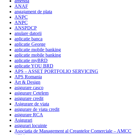
amenda
ANAF
angajament de plata
ANPC
ANPC
ANSPDCP
anulare datorii
aplicatie banca
aplicatie George
aplicatie mobile banking
aplicatie mobile banking
aplicatie myBRD
aplicatie YOU BRD
APS – ASSET PORTFOLIO SERVICING
APS Romania
Art & Design
asigurare casco
asigurare Cetelem
asigurare credit
Asigurare de viata
asigurare de viata credit
asigurare RCA
Asigurari
asigurari locuinte
Asociatia de Management al Creantelor Comerciale – AMCC