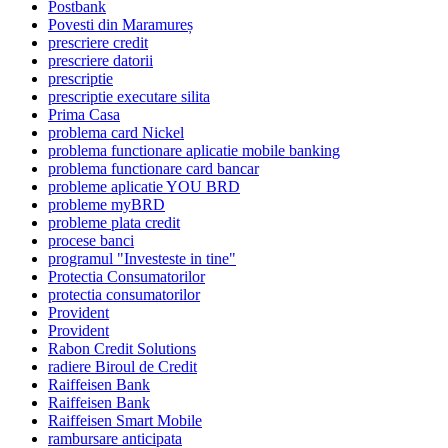
Postbank
Povesti din Maramureș
prescriere credit
prescriere datorii
prescriptie
prescriptie executare silita
Prima Casa
problema card Nickel
problema functionare aplicatie mobile banking
problema functionare card bancar
probleme aplicatie YOU BRD
probleme myBRD
probleme plata credit
procese banci
programul "Investeste in tine"
Protectia Consumatorilor
protectia consumatorilor
Provident
Provident
Rabon Credit Solutions
radiere Biroul de Credit
Raiffeisen Bank
Raiffeisen Bank
Raiffeisen Smart Mobile
rambursare anticipata