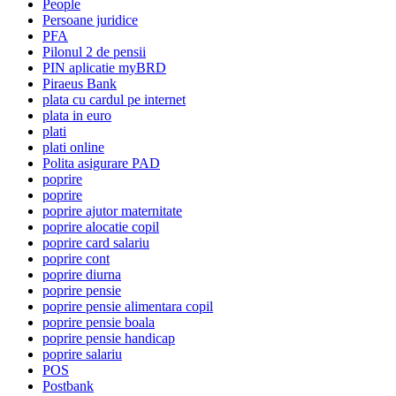
People
Persoane juridice
PFA
Pilonul 2 de pensii
PIN aplicatie myBRD
Piraeus Bank
plata cu cardul pe internet
plata in euro
plati
plati online
Polita asigurare PAD
poprire
poprire
poprire ajutor maternitate
poprire alocatie copil
poprire card salariu
poprire cont
poprire diurna
poprire pensie
poprire pensie alimentara copil
poprire pensie boala
poprire pensie handicap
poprire salariu
POS
Postbank