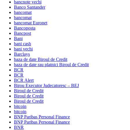
bancnote vechi
Banco Santander
bancomat
bancomat
bancomat Euronet
Bancoposta
Bancpost
Bani
bani cash
bani vechi
Barclays
baza de date Biroul de Credit
baza de date rau platnici Biroul de Credit
BCR
BCR
BCR Alert
Birou Executor Judecatoresc – BEJ
Biroul de Credit
Biroul de Credit
Biroul de Credit
bitcoin
bitcoin
BNP Paribas Personal Finance
BNP Paribas Personal Finance
BNR