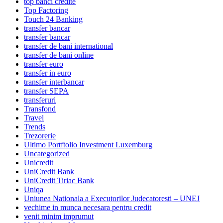
top banci credite
Top Factoring
Touch 24 Banking
transfer bancar
transfer bancar
transfer de bani international
transfer de bani online
transfer euro
transfer in euro
transfer interbancar
transfer SEPA
transferuri
Transfond
Travel
Trends
Trezorerie
Ultimo Portftolio Investment Luxemburg
Uncategorized
Unicredit
UniCredit Bank
UniCredit Tiriac Bank
Uniqa
Uniunea Nationala a Executorilor Judecatoresti – UNEJ
vechime in munca necesara pentru credit
venit minim imprumut