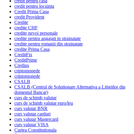
credit pentru casa
credit pentru locuinta
Credit Prima Casa
credit Provident
Credite
credite CHF
credite nevoi personale
credite pentru angajati in strainatate
credite pentru romanii din strainatate
credite Prima Casa
CreditFix
CreditPrime
Credius
criptomonede
criptomonede
CSALB
CSALB (Centrul de Solutionare Alternativa a Litigiilor din
domeniul Bancar)
curs de schimb valutar
curs de schimb valutar euro/leu
curs valutar BNR
curs valutar carduri
curs valutar Mastercard
curs valutar VISA
Curtea Constitutionala