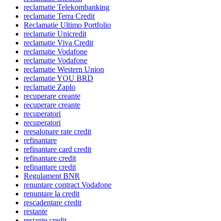
reclamatie Telekombanking
reclamatie Terra Credit
Reclamatie Ultimo Portfolio
reclamatie Unicredit
reclamatie Viva Credit
reclamatie Vodafone
reclamatie Vodafone
reclamatie Western Union
reclamatie YOU BRD
reclamatie Zaplo
recuperare creante
recuperare creante
recuperatori
recuperatori
reesalonare rate credit
refinantare
refinantare card credit
refinantare credit
refinantare credit
Regulament BNR
renuntare contract Vodafone
renuntare la credit
rescadentare credit
restante
restante credit