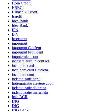
Hora Credit
HSBC
Humanik Credit
Icredit
Idea Bank
Idea Bank
IFN
IFN
Imprumut
imprumut
imprumut Cetelem
imprumut Provident
imputernicit cont
incasare euro in cont lei
inchidere card
inchidere card Cetelem
inchidere cont
indemnizatie copii
Indemnizatie crestere copil
indemnizatie de hrana
indemnizatie maternala
Info BCR
ING
ING
ING Bank