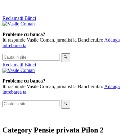
Skip
Reclamații Bănci
to
content
Probleme cu banca?
Iti raspunde Vasile Coman, jurnalist la Bancherul.ro
Adauga
intrebarea ta
Cauta
🔍
in
Reclamații Bănci
site
Probleme cu banca?
Iti raspunde Vasile Coman, jurnalist la Bancherul.ro
Adauga
intrebarea ta
Cauta
🔍
in
site
Category
Pensie privata Pilon 2