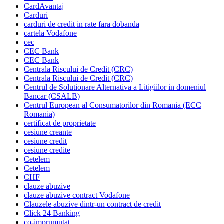
CardAvantaj
Carduri
carduri de credit in rate fara dobanda
cartela Vodafone
cec
CEC Bank
CEC Bank
Centrala Riscului de Credit (CRC)
Centrala Riscului de Credit (CRC)
Centrul de Solutionare Alternativa a Litigiilor in domeniul
Bancar (CSALB)
Centrul European al Consumatorilor din Romania (ECC
Romania)
certificat de proprietate
cesiune creante
cesiune credit
cesiune credite
Cetelem
Cetelem
CHF
clauze abuzive
clauze abuzive contract Vodafone
Clauzele abuzive dintr-un contract de credit
Click 24 Banking
co-imprumutat