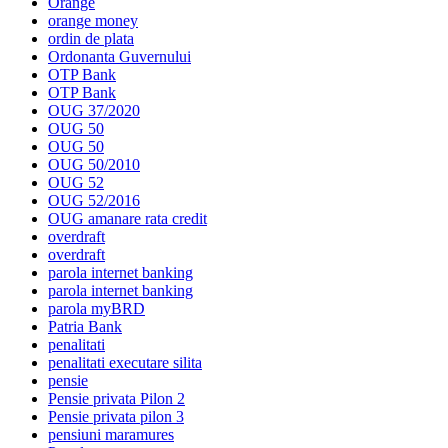
Orange
orange money
ordin de plata
Ordonanta Guvernului
OTP Bank
OTP Bank
OUG 37/2020
OUG 50
OUG 50
OUG 50/2010
OUG 52
OUG 52/2016
OUG amanare rata credit
overdraft
overdraft
parola internet banking
parola internet banking
parola myBRD
Patria Bank
penalitati
penalitati executare silita
pensie
Pensie privata Pilon 2
Pensie privata pilon 3
pensiuni maramures