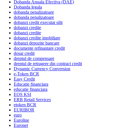
Dobanda Anuala Efectiva (DAE)
Dobanda legala
dobanda penalizatoare
dobanda penalizatoare
dobanzi credit executat silit
dobanzi credite
dobanzi credite
dobanzi credite imobiliare
dobanzi depozite bancare
documente refinantare credit
dosar credit
dreptul de compensare
dreptul de retragere din contract credit
Dynamic Currency Conversion
e-Token BCR
Easy Credit
Educatie financiara
educatie financiara
EOS KSI
ERB Retail Services
etoken BCR
EURIBOR
euro
Euroline
Euronet