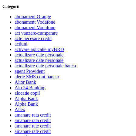
Categorii
abonament Orange
abonament Vodafone
abonament Vodafone
act vanzare-cumparare
acte necesare credit
actiuni
activare aplicatie myBRD
actualizare date personale
actualizare date personale
actualizare date personale banca
agent Provident
alerte SMS cont bancar
Alior Bank
Alo 24 Banking
alocatie copil
Alpha Bank
Alpha Bank
Altex
amanare rata credit
amanare rata credit
amanare rate credit
amanare rate credit