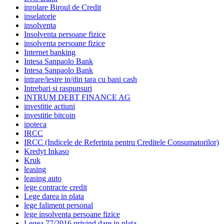
inrolare Biroul de Credit
inselatorie
insolventa
Insolventa persoane fizice
insolventa persoane fizice
Internet banking
Intesa Sanpaolo Bank
Intesa Sanpaolo Bank
intrare/iesire in/din tara cu bani cash
Intrebari si raspunsuri
INTRUM DEBT FINANCE AG
investitie actiuni
investitie bitcoin
ipoteca
IRCC
IRCC (Indicele de Referinta pentru Creditele Consumatorilor)
Kredyt Inkaso
Kruk
leasing
leasing auto
lege contracte credit
Lege darea in plata
lege faliment personal
lege insolventa persoane fizice
Legea 77/2016 privind dare in plata