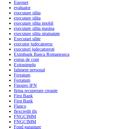
Euronet
evaluator
executare silita
executare silita
executare silita imobil
executare silita masina
executare silita strainatate
Executari silite
executor judecatoresc
executori judecatoresti
Eximbank Banca Romaneasca
extras de cont
Extrasimplu
faliment personal
Ferratum
Ferratum
Finopro IFN
firma recuperare creante
First Bank
First Bank
Flanco
flexcredit ifn
FNGCIMM
FNGCIMM
Fond garantare