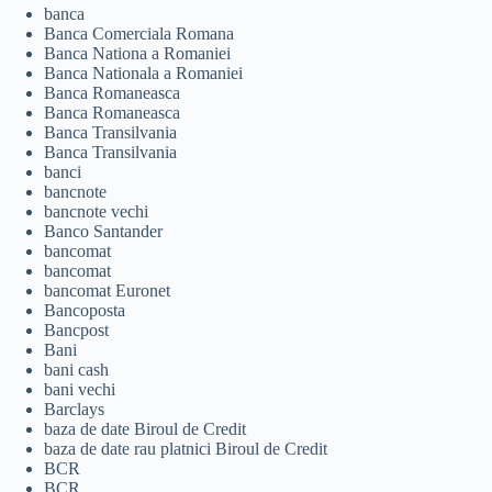
banca
Banca Comerciala Romana
Banca Nationa a Romaniei
Banca Nationala a Romaniei
Banca Romaneasca
Banca Romaneasca
Banca Transilvania
Banca Transilvania
banci
bancnote
bancnote vechi
Banco Santander
bancomat
bancomat
bancomat Euronet
Bancoposta
Bancpost
Bani
bani cash
bani vechi
Barclays
baza de date Biroul de Credit
baza de date rau platnici Biroul de Credit
BCR
BCR