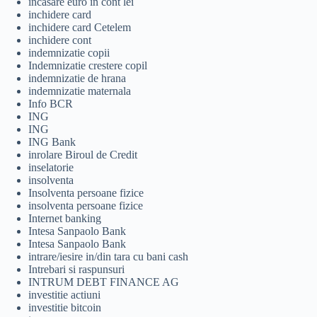
incasare euro in cont lei
inchidere card
inchidere card Cetelem
inchidere cont
indemnizatie copii
Indemnizatie crestere copil
indemnizatie de hrana
indemnizatie maternala
Info BCR
ING
ING
ING Bank
inrolare Biroul de Credit
inselatorie
insolventa
Insolventa persoane fizice
insolventa persoane fizice
Internet banking
Intesa Sanpaolo Bank
Intesa Sanpaolo Bank
intrare/iesire in/din tara cu bani cash
Intrebari si raspunsuri
INTRUM DEBT FINANCE AG
investitie actiuni
investitie bitcoin