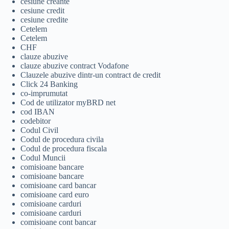
cesiune creante
cesiune credit
cesiune credite
Cetelem
Cetelem
CHF
clauze abuzive
clauze abuzive contract Vodafone
Clauzele abuzive dintr-un contract de credit
Click 24 Banking
co-imprumutat
Cod de utilizator myBRD net
cod IBAN
codebitor
Codul Civil
Codul de procedura civila
Codul de procedura fiscala
Codul Muncii
comisioane bancare
comisioane bancare
comisioane card bancar
comisioane card euro
comisioane carduri
comisioane carduri
comisioane cont bancar