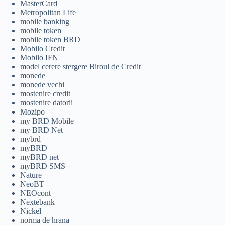
MasterCard
Metropolitan Life
mobile banking
mobile token
mobile token BRD
Mobilo Credit
Mobilo IFN
model cerere stergere Biroul de Credit
monede
monede vechi
mostenire credit
mostenire datorii
Mozipo
my BRD Mobile
my BRD Net
mybrd
myBRD
myBRD net
myBRD SMS
Nature
NeoBT
NEOcont
Nextebank
Nickel
norma de hrana