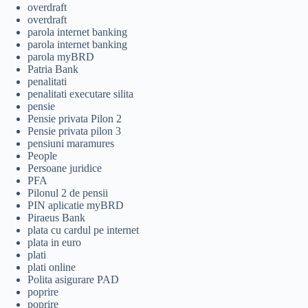
overdraft
overdraft
parola internet banking
parola internet banking
parola myBRD
Patria Bank
penalitati
penalitati executare silita
pensie
Pensie privata Pilon 2
Pensie privata pilon 3
pensiuni maramures
People
Persoane juridice
PFA
Pilonul 2 de pensii
PIN aplicatie myBRD
Piraeus Bank
plata cu cardul pe internet
plata in euro
plati
plati online
Polita asigurare PAD
poprire
poprire