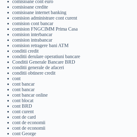
comisioane cont euro
comisioane credite
comisioane internet banking
comision administrare cont curent
comision cont bancar
comision FNGCIMM Prima Casa
comision interbancar
comision intrabancar
comision retragere bani ATM
conditii credit
conditii derulare operatiuni bancare
Conditii Generale Bancare BRD
conditii generale de afaceri
conditii obtinere credit
cont
cont bancar
cont bancar
cont bancar online
cont blocat
cont BRD
cont curent
cont de card
cont de economii
cont de economii
cont George