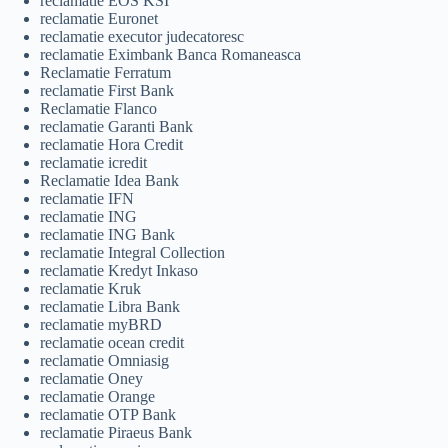
reclamatie EOS KSI
reclamatie Euronet
reclamatie executor judecatoresc
reclamatie Eximbank Banca Romaneasca
Reclamatie Ferratum
reclamatie First Bank
Reclamatie Flanco
reclamatie Garanti Bank
reclamatie Hora Credit
reclamatie icredit
Reclamatie Idea Bank
reclamatie IFN
reclamatie ING
reclamatie ING Bank
reclamatie Integral Collection
reclamatie Kredyt Inkaso
reclamatie Kruk
reclamatie Libra Bank
reclamatie myBRD
reclamatie ocean credit
reclamatie Omniasig
reclamatie Oney
reclamatie Orange
reclamatie OTP Bank
reclamatie Piraeus Bank