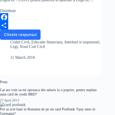
Distribuie
F
a
S
Citeste raspunsul
Noul
Cod
c
h
Codul Civil
,
Educatie financiara
,
Intrebari si raspunsuri
,
Civil
Legi
,
Noul Cod Civil
e
a
11 March 2018
b
r
o
e
o
Posts
k
Cat are voie sa-mi opreasca din salariu la o poprire, pentru neplata
unui card de credit BRD?
27 April 2015
Pot sa scot bani in Romania de pe un card Postbank Vpay emis in
Germania?