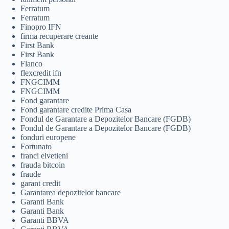
Ferratum
Ferratum
Finopro IFN
firma recuperare creante
First Bank
First Bank
Flanco
flexcredit ifn
FNGCIMM
FNGCIMM
Fond garantare
Fond garantare credite Prima Casa
Fondul de Garantare a Depozitelor Bancare (FGDB)
Fondul de Garantare a Depozitelor Bancare (FGDB)
fonduri europene
Fortunato
franci elvetieni
frauda bitcoin
fraude
garant credit
Garantarea depozitelor bancare
Garanti Bank
Garanti Bank
Garanti BBVA