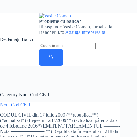
Skip
to
Probleme cu banca?
content
Iti raspunde Vasile Coman, jurnalist la
Bancherul.ro
Adauga intrebarea ta
Reclamații Bănci
Cauta
in
site
🔍
Category
Noul Cod Civil
Noul Cod Civil
CODUL CIVIL din 17 iulie 2009 (**republicat**)
(*actualizat*) (Legea nr. 287/2009**) (actualizat până la data
de 4 februarie 2016*) EMITENT PARLAMENTUL ———-
Notă ────────── **) Republicată în temeiul art. 218 din
Legea nr. 71/2011 pentru punerea în aplicare a Legii nr.…