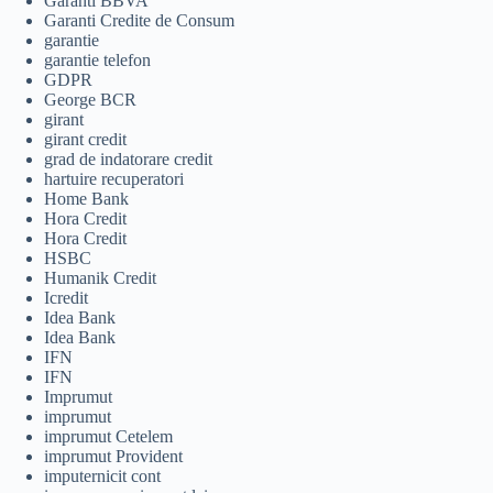
Garanti BBVA
Garanti Credite de Consum
garantie
garantie telefon
GDPR
George BCR
girant
girant credit
grad de indatorare credit
hartuire recuperatori
Home Bank
Hora Credit
Hora Credit
HSBC
Humanik Credit
Icredit
Idea Bank
Idea Bank
IFN
IFN
Imprumut
imprumut
imprumut Cetelem
imprumut Provident
imputernicit cont