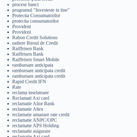
procese banci
programul "Investeste in tine"
Protectia Consumatorilor
protectia consumatorilor
Provident
Provident
Rabon Credit Solutions
radiere Biroul de Credit
Raiffeisen Bank
Raiffeisen Bank
Raiffeisen Smart Mobile
rambursare anticipata
rambursare anticipata credit
rambursare anticipata credit
Rapid Credit IFN
Rate
reclama inselatoare
Reclamati Axi card
reclamatie Alior Bank
reclamatie Altex
reclamatie amanare rate credit
reclamatie ANPC/OPC
reclamatie APS Holding
reclamatie asigurare
reclamatie Axi card