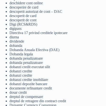
deschidere cont online
descoperire de card
descoperit autorizat de cont – DAC
descoperit de card
descoperit de cont
Digi (RCS&RDS)
digipass
Directiva 17 privind creditele ipotecare
diurna
dividende
dobanda
Dobanda Anuala Efectiva (DAE)
Dobanda legala
dobanda penalizatoare
dobanda penalizatoare
dobanzi credit executat silit
dobanzi credite
dobanzi credite
dobanzi credite imobiliare
dobanzi depozite bancare
documente refinantare credit
dosar credit
dreptul de compensare
dreptul de retragere din contract credit
Dynamic Currency Conversion