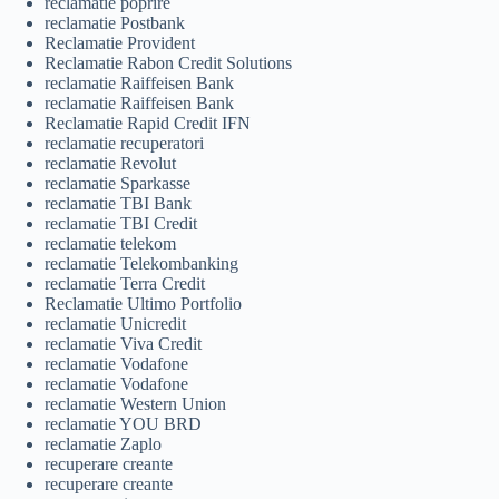
reclamatie poprire
reclamatie Postbank
Reclamatie Provident
Reclamatie Rabon Credit Solutions
reclamatie Raiffeisen Bank
reclamatie Raiffeisen Bank
Reclamatie Rapid Credit IFN
reclamatie recuperatori
reclamatie Revolut
reclamatie Sparkasse
reclamatie TBI Bank
reclamatie TBI Credit
reclamatie telekom
reclamatie Telekombanking
reclamatie Terra Credit
Reclamatie Ultimo Portfolio
reclamatie Unicredit
reclamatie Viva Credit
reclamatie Vodafone
reclamatie Vodafone
reclamatie Western Union
reclamatie YOU BRD
reclamatie Zaplo
recuperare creante
recuperare creante