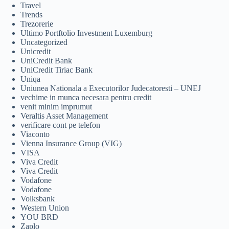
Travel
Trends
Trezorerie
Ultimo Portftolio Investment Luxemburg
Uncategorized
Unicredit
UniCredit Bank
UniCredit Tiriac Bank
Uniqa
Uniunea Nationala a Executorilor Judecatoresti – UNEJ
vechime in munca necesara pentru credit
venit minim imprumut
Veraltis Asset Management
verificare cont pe telefon
Viaconto
Vienna Insurance Group (VIG)
VISA
Viva Credit
Viva Credit
Vodafone
Vodafone
Volksbank
Western Union
YOU BRD
Zaplo