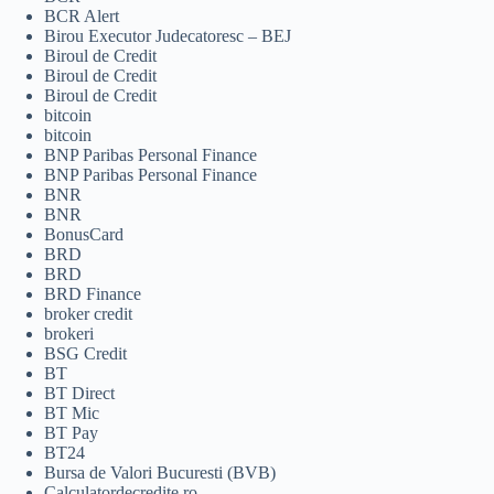
BCR Alert
Birou Executor Judecatoresc – BEJ
Biroul de Credit
Biroul de Credit
Biroul de Credit
bitcoin
bitcoin
BNP Paribas Personal Finance
BNP Paribas Personal Finance
BNR
BNR
BonusCard
BRD
BRD
BRD Finance
broker credit
brokeri
BSG Credit
BT
BT Direct
BT Mic
BT Pay
BT24
Bursa de Valori Bucuresti (BVB)
Calculatordecredite.ro