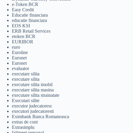
e-Token BCR
Easy Credit
Educatie financiara
educatie financiara
EOS KSI
ERB Retail Services
etoken BCR
EURIBOR
euro
Euroline
Euronet
Euronet
evaluator
executare silita
executare silita
executare silita imobil
executare silita masina
executare silita strainatate
Executari silite
executor judecatoresc
executori judecatoresti
Eximbank Banca Romaneasca
extras de cont
Extrasimplu
faliment personal