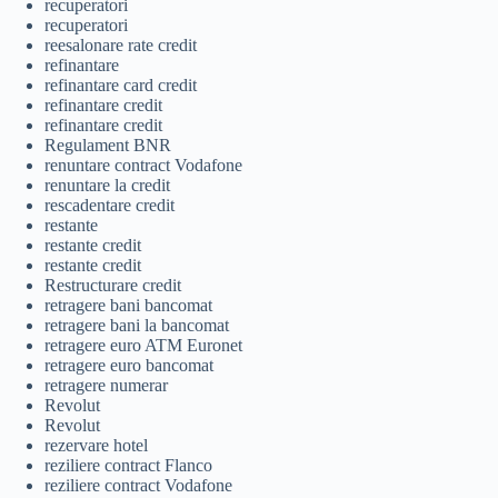
recuperatori
recuperatori
reesalonare rate credit
refinantare
refinantare card credit
refinantare credit
refinantare credit
Regulament BNR
renuntare contract Vodafone
renuntare la credit
rescadentare credit
restante
restante credit
restante credit
Restructurare credit
retragere bani bancomat
retragere bani la bancomat
retragere euro ATM Euronet
retragere euro bancomat
retragere numerar
Revolut
Revolut
rezervare hotel
reziliere contract Flanco
reziliere contract Vodafone