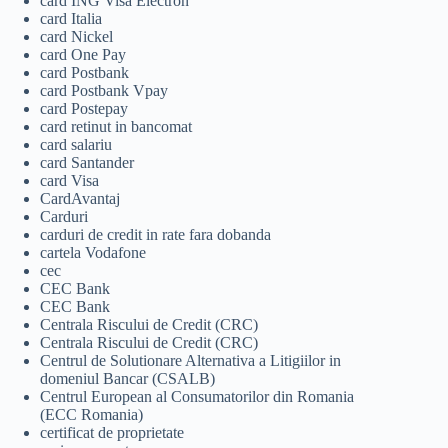
card ING Visa Electron
card Italia
card Nickel
card One Pay
card Postbank
card Postbank Vpay
card Postepay
card retinut in bancomat
card salariu
card Santander
card Visa
CardAvantaj
Carduri
carduri de credit in rate fara dobanda
cartela Vodafone
cec
CEC Bank
CEC Bank
Centrala Riscului de Credit (CRC)
Centrala Riscului de Credit (CRC)
Centrul de Solutionare Alternativa a Litigiilor in
domeniul Bancar (CSALB)
Centrul European al Consumatorilor din Romania
(ECC Romania)
certificat de proprietate