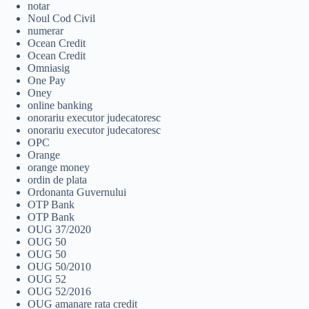
notar
Noul Cod Civil
numerar
Ocean Credit
Ocean Credit
Omniasig
One Pay
Oney
online banking
onorariu executor judecatoresc
onorariu executor judecatoresc
OPC
Orange
orange money
ordin de plata
Ordonanta Guvernului
OTP Bank
OTP Bank
OUG 37/2020
OUG 50
OUG 50
OUG 50/2010
OUG 52
OUG 52/2016
OUG amanare rata credit