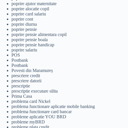
poprire ajutor maternitate
poprire alocatie copil
poprire card salariu
poprire cont
poprire diurna
poprire pensie
poprire pensie alimentara copil
poprire pensie boala
poprire pensie handicap
poprire salariu
POS
Postbank
Postbank
Povesti din Maramureș
prescriere credit
prescriere datorii
prescriptie
prescriptie executare silita
Prima Casa
problema card Nickel
problema functionare aplicatie mobile banking
problema functionare card bancar
probleme aplicatie YOU BRD
probleme myBRD
probleme plata credit