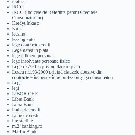
ipoteca
IRCC
IRCC (Indicele de Referinta pentru Creditele
Consumatorilor)
Kredyt Inkaso
Kruk
leasing
leasing auto
lege contracte credit
Lege darea in plata
lege faliment personal
lege insolventa persoane fizice
Legea 77/2016 privind dare in plata
Legea nr.193/2000 privind clauzele abuzive din
contractele încheiate între profesioniști și consumatori
Legi
legi
LIBOR CHF
Libra Bank
Libra Bank
limita de credit
Linie de credit
lire sterline
m.24banking.ro
Marfin Bank