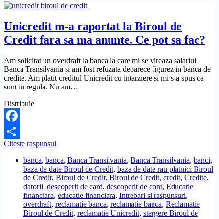
E
posibil?
Unicredit m-a raportat la Biroul de
Credit fara sa ma anunte. Ce pot sa fac?
Am solicitat un overdraft la banca la care mi se vireaza salariul
Banca Transilvania si am fost refuzata deoarece figurez in banca de
credite. Am platit creditul Unicredit cu intarziere si mi s-a spus ca
sunt in regula. Nu am…
Distribuie
Facebook
Unicredit
Citeste raspunsul
Share
m-
banca
,
banca
,
Banca Transilvania
,
Banca Transilvania
,
banci
,
a
baza de date Biroul de Credit
,
baza de date rau platnici Biroul
raportat
de Credit
,
Biroul de Credit
,
Biroul de Credit
,
credit
,
Credite
,
la
datorii
,
descoperit de card
,
descoperit de cont
,
Educatie
Biroul
financiara
,
educatie financiara
,
Intrebari si raspunsuri
,
de
overdraft
,
reclamatie banca
,
reclamatie banca
,
Reclamatie
Credit
Biroul de Credit
,
reclamatie Unicredit
,
stergere Biroul de
fara