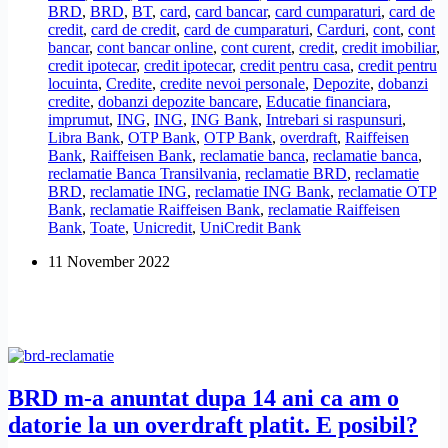
BRD
,
BRD
,
BT
,
card
,
card bancar
,
card cumparaturi
,
card de
bancile
credit
,
card de credit
,
card de cumparaturi
,
Carduri
,
cont
,
cont
de
bancar
,
cont bancar online
,
cont curent
,
credit
,
credit imobiliar
,
Black
credit ipotecar
,
credit ipotecar
,
credit pentru casa
,
credit pentru
Friday?
locuinta
,
Credite
,
credite nevoi personale
,
Depozite
,
dobanzi
credite
,
dobanzi depozite bancare
,
Educatie financiara
,
imprumut
,
ING
,
ING
,
ING Bank
,
Intrebari si raspunsuri
,
Libra Bank
,
OTP Bank
,
OTP Bank
,
overdraft
,
Raiffeisen
Bank
,
Raiffeisen Bank
,
reclamatie banca
,
reclamatie banca
,
reclamatie Banca Transilvania
,
reclamatie BRD
,
reclamatie
BRD
,
reclamatie ING
,
reclamatie ING Bank
,
reclamatie OTP
Bank
,
reclamatie Raiffeisen Bank
,
reclamatie Raiffeisen
Bank
,
Toate
,
Unicredit
,
UniCredit Bank
11 November 2022
BRD m-a anuntat dupa 14 ani ca am o
datorie la un overdraft platit. E posibil?