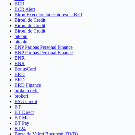
BCR
BCR Alert
Birou Executor Judecatoresc – BEJ
Biroul de Credit
Biroul de Credit
Biroul de Credit
bitcoin
bitcoin
BNP Paribas Personal Finance
BNP Paribas Personal Finance
BNR
BNR
BonusCard
BRD
BRD
BRD Finance
broker credit
brokeri
BSG Credit
BT
BT Direct
BT Mic
BT Pay
BT24
Bursa de Valori Bucuresti (BVB)