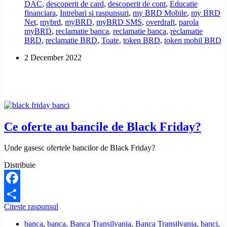
DAC
,
descoperit de card
,
descoperit de cont
,
Educatie
financiara
,
Intrebari si raspunsuri
,
my BRD Mobile
,
my BRD
Net
,
mybrd
,
myBRD
,
myBRD SMS
,
overdraft
,
parola
myBRD
,
reclamatie banca
,
reclamatie banca
,
reclamatie
BRD
,
reclamatie BRD
,
Toate
,
token BRD
,
token mobil BRD
2 December 2022
Ce oferte au bancile de Black Friday?
Unde gasesc ofertele bancilor de Black Friday?
Distribuie
Facebook
Ce
Citeste raspunsul
Share
oferte
banca
,
banca
,
Banca Transilvania
,
Banca Transilvania
,
banci
,
au