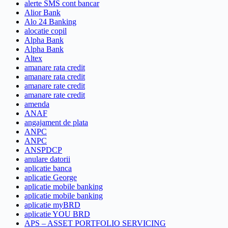
alerte SMS cont bancar
Alior Bank
Alo 24 Banking
alocatie copil
Alpha Bank
Alpha Bank
Altex
amanare rata credit
amanare rata credit
amanare rate credit
amanare rate credit
amenda
ANAF
angajament de plata
ANPC
ANPC
ANSPDCP
anulare datorii
aplicatie banca
aplicatie George
aplicatie mobile banking
aplicatie mobile banking
aplicatie myBRD
aplicatie YOU BRD
APS – ASSET PORTFOLIO SERVICING