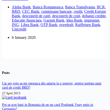
Share
bancilor
Alpha Bank
,
Banca Romaneasca
,
Banca Transilvania
,
BCR
,
cu
BRD
,
CEC Bank
,
comisioane bancare
,
credit
,
Credit Europe
cele
Bank
,
descoperit de card
,
descoperit de cont
,
dobanzi credite
,
mai
Educatie financiara
,
Garanti Bank
,
Idea Bank
,
imprumut
,
mici
ING
,
Libra Bank
,
OTP Bank
,
overdraft
,
Raiffeisen Bank
,
dobanzi
Unicredit
la
un
6 January 2020
credit
tip
descoperit
de
cont
(overdraft)
Posts
Cat are voie sa-mi opreasca din salariu la o poprire, pentru neplata unui
card de credit BRD?
27 April 2015
Pot sa scot bani in Romania de pe un card Postbank Vpay emis in
Germania?