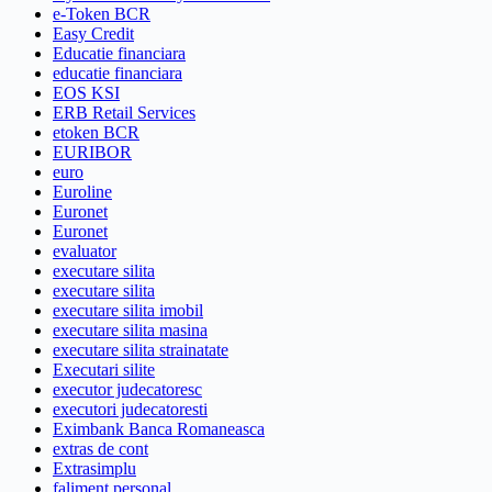
e-Token BCR
Easy Credit
Educatie financiara
educatie financiara
EOS KSI
ERB Retail Services
etoken BCR
EURIBOR
euro
Euroline
Euronet
Euronet
evaluator
executare silita
executare silita
executare silita imobil
executare silita masina
executare silita strainatate
Executari silite
executor judecatoresc
executori judecatoresti
Eximbank Banca Romaneasca
extras de cont
Extrasimplu
faliment personal