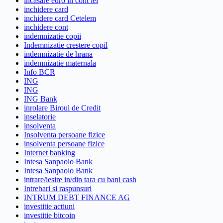
incasare euro in cont lei
inchidere card
inchidere card Cetelem
inchidere cont
indemnizatie copii
Indemnizatie crestere copil
indemnizatie de hrana
indemnizatie maternala
Info BCR
ING
ING
ING Bank
inrolare Biroul de Credit
inselatorie
insolventa
Insolventa persoane fizice
insolventa persoane fizice
Internet banking
Intesa Sanpaolo Bank
Intesa Sanpaolo Bank
intrare/iesire in/din tara cu bani cash
Intrebari si raspunsuri
INTRUM DEBT FINANCE AG
investitie actiuni
investitie bitcoin