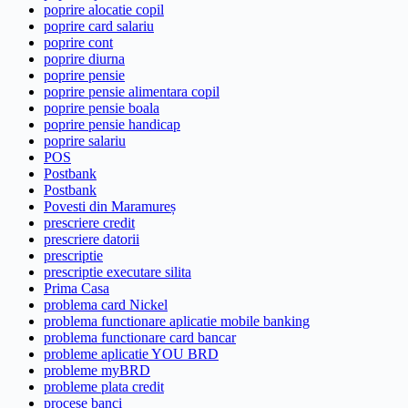
poprire alocatie copil
poprire card salariu
poprire cont
poprire diurna
poprire pensie
poprire pensie alimentara copil
poprire pensie boala
poprire pensie handicap
poprire salariu
POS
Postbank
Postbank
Povesti din Maramureș
prescriere credit
prescriere datorii
prescriptie
prescriptie executare silita
Prima Casa
problema card Nickel
problema functionare aplicatie mobile banking
problema functionare card bancar
probleme aplicatie YOU BRD
probleme myBRD
probleme plata credit
procese banci