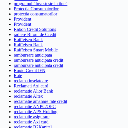
programul "Investeste in tine"
Protectia Consumatorilor
protectia consumatorilor
Provident
Provident
Rabon Credit Solutions
radiere Biroul de Credit
Raiffeisen Bank
Raiffeisen Bank
Raiffeisen Smart Mobile
rambursare anticipata
rambursare anticipata credit
rambursare anticipata credit
Rapid Credit IFN
Rate
reclama inselatoare
Reclamati Axi card
reclamatie Alior Bank
reclamatie Altex
reclamatie amanare rate credit
reclamatie ANPC/OPC
reclamatie APS Holding
reclamatie asigurare
reclamatie Axi card
reclamatie B2Kapital