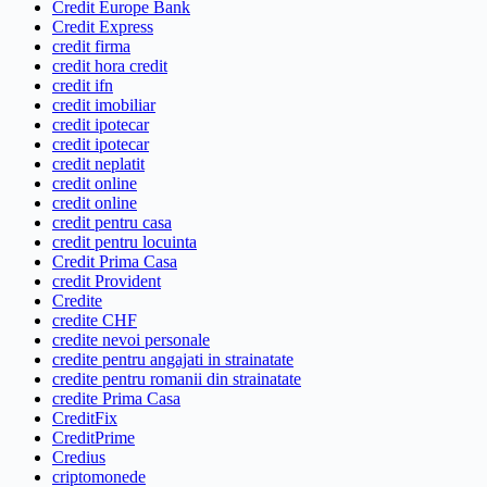
Credit Europe Bank
Credit Express
credit firma
credit hora credit
credit ifn
credit imobiliar
credit ipotecar
credit ipotecar
credit neplatit
credit online
credit online
credit pentru casa
credit pentru locuinta
Credit Prima Casa
credit Provident
Credite
credite CHF
credite nevoi personale
credite pentru angajati in strainatate
credite pentru romanii din strainatate
credite Prima Casa
CreditFix
CreditPrime
Credius
criptomonede