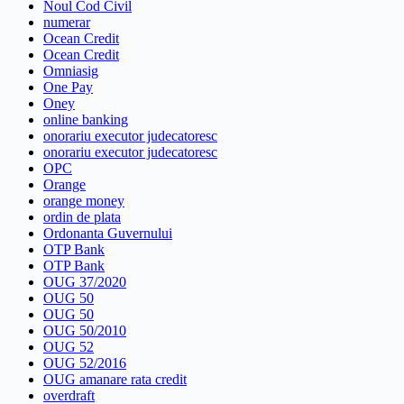
Noul Cod Civil
numerar
Ocean Credit
Ocean Credit
Omniasig
One Pay
Oney
online banking
onorariu executor judecatoresc
onorariu executor judecatoresc
OPC
Orange
orange money
ordin de plata
Ordonanta Guvernului
OTP Bank
OTP Bank
OUG 37/2020
OUG 50
OUG 50
OUG 50/2010
OUG 52
OUG 52/2016
OUG amanare rata credit
overdraft