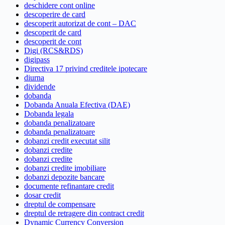
deschidere cont online
descoperire de card
descoperit autorizat de cont – DAC
descoperit de card
descoperit de cont
Digi (RCS&RDS)
digipass
Directiva 17 privind creditele ipotecare
diurna
dividende
dobanda
Dobanda Anuala Efectiva (DAE)
Dobanda legala
dobanda penalizatoare
dobanda penalizatoare
dobanzi credit executat silit
dobanzi credite
dobanzi credite
dobanzi credite imobiliare
dobanzi depozite bancare
documente refinantare credit
dosar credit
dreptul de compensare
dreptul de retragere din contract credit
Dynamic Currency Conversion