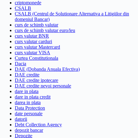
criptomonede
CSALB
CSALB (Centrul de Solutionare Alternativa a Litigiilor din
domeniul Bancar)
curs de schimb valutar
curs de schimb valutar euro/leu
curs valutar BNR
curs valutar carduri
curs valutar Mastercard
curs valutar VISA
Curtea Constitutionala
Dacia
DAE (Dobanda Anuala Efectiva)
DAE credite
DAE credite ipotecare
DAE credite nevoi personale
dare in plata
dare in plata credit
darea in plata
Data Protection
date personale
datorii
Debt Collection Agency
depozit bancar
Depozite