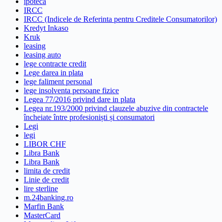
ipoteca
IRCC
IRCC (Indicele de Referinta pentru Creditele Consumatorilor)
Kredyt Inkaso
Kruk
leasing
leasing auto
lege contracte credit
Lege darea in plata
lege faliment personal
lege insolventa persoane fizice
Legea 77/2016 privind dare in plata
Legea nr.193/2000 privind clauzele abuzive din contractele
încheiate între profesioniști și consumatori
Legi
legi
LIBOR CHF
Libra Bank
Libra Bank
limita de credit
Linie de credit
lire sterline
m.24banking.ro
Marfin Bank
MasterCard