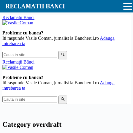
Skip
Reclamații Bănci
to
content
Probleme cu banca?
Iti raspunde Vasile Coman, jurnalist la Bancherul.ro
Adauga
intrebarea ta
Cauta
🔍
in
Reclamații Bănci
site
Probleme cu banca?
Iti raspunde Vasile Coman, jurnalist la Bancherul.ro
Adauga
intrebarea ta
Cauta
🔍
in
site
Category
overdraft