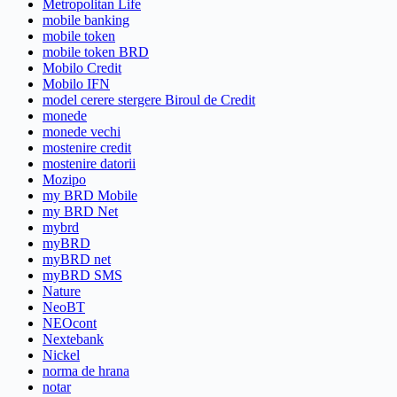
Metropolitan Life
mobile banking
mobile token
mobile token BRD
Mobilo Credit
Mobilo IFN
model cerere stergere Biroul de Credit
monede
monede vechi
mostenire credit
mostenire datorii
Mozipo
my BRD Mobile
my BRD Net
mybrd
myBRD
myBRD net
myBRD SMS
Nature
NeoBT
NEOcont
Nextebank
Nickel
norma de hrana
notar