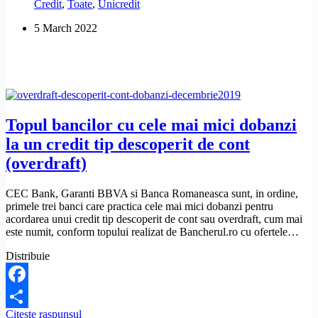
Credit
,
Toate
,
Unicredit
sa
ma
5 March 2022
anunte.
Ce
pot
sa
fac?
Topul bancilor cu cele mai mici dobanzi
la un credit tip descoperit de cont
(overdraft)
CEC Bank, Garanti BBVA si Banca Romaneasca sunt, in ordine,
primele trei banci care practica cele mai mici dobanzi pentru
acordarea unui credit tip descoperit de cont sau overdraft, cum mai
este numit, conform topului realizat de Bancherul.ro cu ofertele…
Distribuie
Facebook
Topul
Citeste raspunsul