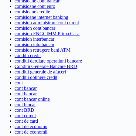
comisioane cont bancar
comisioane cont euro
comisioane credite
comisioane internet banking
comision administrare cont curent
comision cont bancar
comision FNGCIMM Prima Casa
comision interbancar
comision intrabancar
comision retragere bani ATM
conditii credit
conditii derulare operatiuni bancare
Conditii Generale Bancare BRD
conditii generale de afaceri
conditii obtinere credit
cont
cont bancar
cont bancar
cont bancar online
cont blocat
cont BRD
cont curent
cont de card
cont de economii
cont de economii