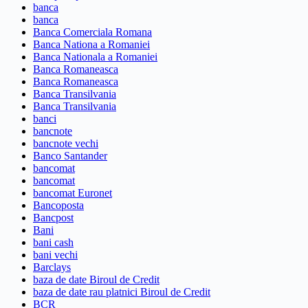
banca
banca
Banca Comerciala Romana
Banca Nationa a Romaniei
Banca Nationala a Romaniei
Banca Romaneasca
Banca Romaneasca
Banca Transilvania
Banca Transilvania
banci
bancnote
bancnote vechi
Banco Santander
bancomat
bancomat
bancomat Euronet
Bancoposta
Bancpost
Bani
bani cash
bani vechi
Barclays
baza de date Biroul de Credit
baza de date rau platnici Biroul de Credit
BCR