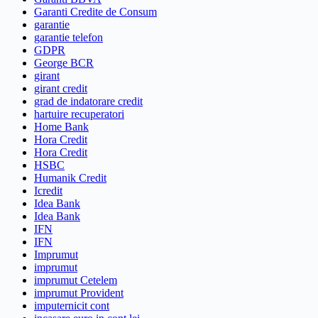
Garanti Credite de Consum
garantie
garantie telefon
GDPR
George BCR
girant
girant credit
grad de indatorare credit
hartuire recuperatori
Home Bank
Hora Credit
Hora Credit
HSBC
Humanik Credit
Icredit
Idea Bank
Idea Bank
IFN
IFN
Imprumut
imprumut
imprumut Cetelem
imprumut Provident
imputernicit cont