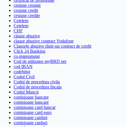
certificat de proprietate
cesiune creante
cesiune credit
cesiune credite
Cetelem
Cetelem
CHF
clauze abuzive
clauze abuzive contract Vodafone
Clauzele abuzive dintr-un contract de credit
Click 24 Banking
co-imprumutat
Cod de utilizator myBRD net
cod IBAN
codebitor
Codul Civil
Codul de procedura civila
Codul de procedura fiscala
Codul Muncii
comisioane bancare
comisioane bancare
comisioane card bancar
comisioane card euro
comisioane carduri
comisioane carduri