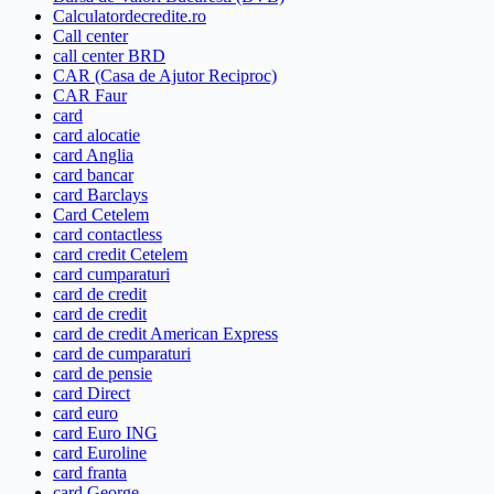
Calculatordecredite.ro
Call center
call center BRD
CAR (Casa de Ajutor Reciproc)
CAR Faur
card
card alocatie
card Anglia
card bancar
card Barclays
Card Cetelem
card contactless
card credit Cetelem
card cumparaturi
card de credit
card de credit
card de credit American Express
card de cumparaturi
card de pensie
card Direct
card euro
card Euro ING
card Euroline
card franta
card George