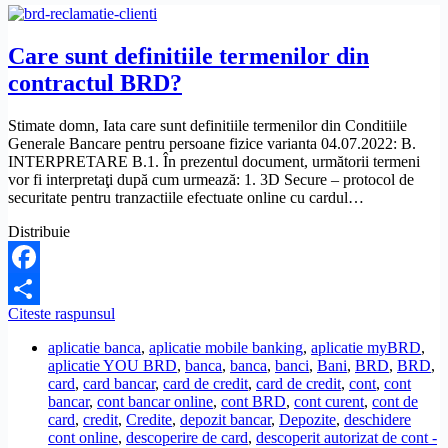
Care sunt definitiile termenilor din
contractul BRD?
Stimate domn, Iata care sunt definitiile termenilor din Conditiile
Generale Bancare pentru persoane fizice varianta 04.07.2022: B.
INTERPRETARE B.1. În prezentul document, următorii termeni
vor fi interpretaţi după cum urmează: 1. 3D Secure – protocol de
securitate pentru tranzactiile efectuate online cu cardul…
Distribuie
Facebook
Care
Citeste raspunsul
Share
sunt
aplicatie banca
,
aplicatie mobile banking
,
aplicatie myBRD
,
definitiile
aplicatie YOU BRD
,
banca
,
banca
,
banci
,
Bani
,
BRD
,
BRD
,
termenilor
card
,
card bancar
,
card de credit
,
card de credit
,
cont
,
cont
din
bancar
,
cont bancar online
,
cont BRD
,
cont curent
,
cont de
contractul
card
,
credit
,
Credite
,
depozit bancar
,
Depozite
,
deschidere
BRD?
cont online
,
descoperire de card
,
descoperit autorizat de cont -