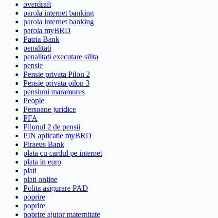
overdraft
parola internet banking
parola internet banking
parola myBRD
Patria Bank
penalitati
penalitati executare silita
pensie
Pensie privata Pilon 2
Pensie privata pilon 3
pensiuni maramures
People
Persoane juridice
PFA
Pilonul 2 de pensii
PIN aplicatie myBRD
Piraeus Bank
plata cu cardul pe internet
plata in euro
plati
plati online
Polita asigurare PAD
poprire
poprire
poprire ajutor maternitate