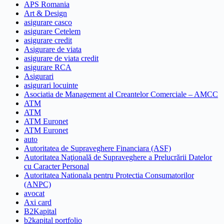
APS Romania
Art & Design
asigurare casco
asigurare Cetelem
asigurare credit
Asigurare de viata
asigurare de viata credit
asigurare RCA
Asigurari
asigurari locuinte
Asociatia de Management al Creantelor Comerciale – AMCC
ATM
ATM
ATM Euronet
ATM Euronet
auto
Autoritatea de Supraveghere Financiara (ASF)
Autoritatea Naţională de Supraveghere a Prelucrării Datelor
cu Caracter Personal
Autoritatea Nationala pentru Protectia Consumatorilor
(ANPC)
avocat
Axi card
B2Kapital
b2kapital portfolio