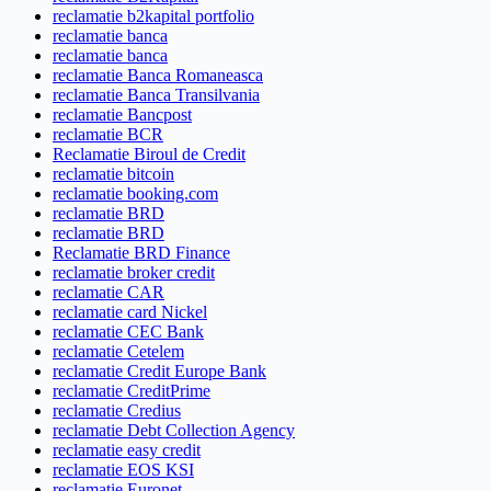
reclamatie b2kapital portfolio
reclamatie banca
reclamatie banca
reclamatie Banca Romaneasca
reclamatie Banca Transilvania
reclamatie Bancpost
reclamatie BCR
Reclamatie Biroul de Credit
reclamatie bitcoin
reclamatie booking.com
reclamatie BRD
reclamatie BRD
Reclamatie BRD Finance
reclamatie broker credit
reclamatie CAR
reclamatie card Nickel
reclamatie CEC Bank
reclamatie Cetelem
reclamatie Credit Europe Bank
reclamatie CreditPrime
reclamatie Credius
reclamatie Debt Collection Agency
reclamatie easy credit
reclamatie EOS KSI
reclamatie Euronet