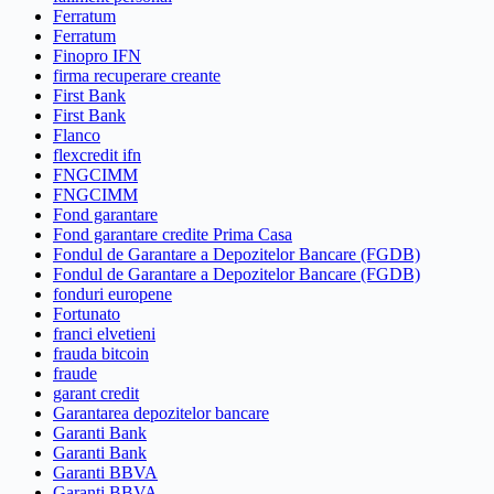
Ferratum
Ferratum
Finopro IFN
firma recuperare creante
First Bank
First Bank
Flanco
flexcredit ifn
FNGCIMM
FNGCIMM
Fond garantare
Fond garantare credite Prima Casa
Fondul de Garantare a Depozitelor Bancare (FGDB)
Fondul de Garantare a Depozitelor Bancare (FGDB)
fonduri europene
Fortunato
franci elvetieni
frauda bitcoin
fraude
garant credit
Garantarea depozitelor bancare
Garanti Bank
Garanti Bank
Garanti BBVA
Garanti BBVA