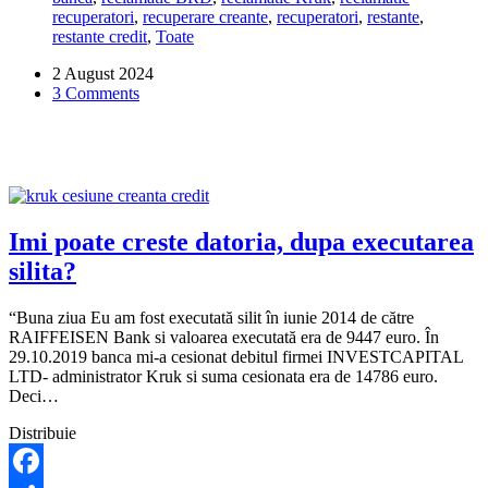
recuperatori
,
recuperare creante
,
recuperatori
,
restante
,
un
restante credit
,
Toate
credit
achitat
2 August 2024
din
3 Comments
2006!
Ce
pot
sa
fac?
Imi poate creste datoria, dupa executarea
silita?
“Buna ziua Eu am fost executată silit în iunie 2014 de către
RAIFFEISEN Bank si valoarea executată era de 9447 euro. În
29.10.2019 banca mi-a cesionat debitul firmei INVESTCAPITAL
LTD- administrator Kruk si suma cesionata era de 14786 euro.
Deci…
Distribuie