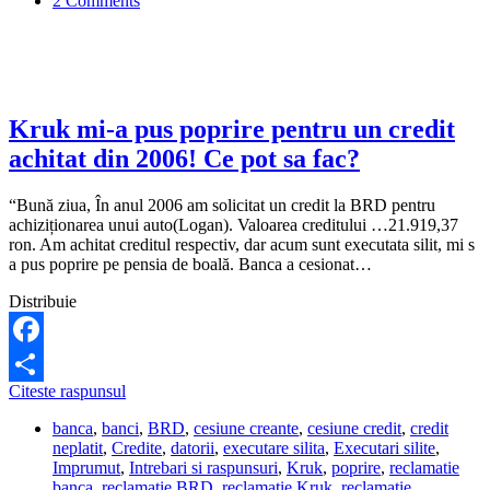
2 Comments
o
firma
de
recuperare
creante?
Kruk mi-a pus poprire pentru un credit
achitat din 2006! Ce pot sa fac?
“Bună ziua, În anul 2006 am solicitat un credit la BRD pentru
achiziționarea unui auto(Logan). Valoarea creditului …21.919,37
ron. Am achitat creditul respectiv, dar acum sunt executata silit, mi s
a pus poprire pe pensia de boală. Banca a cesionat…
Distribuie
Facebook
Kruk
Citeste raspunsul
Share
mi-
banca
,
banci
,
BRD
,
cesiune creante
,
cesiune credit
,
credit
a
neplatit
,
Credite
,
datorii
,
executare silita
,
Executari silite
,
pus
Imprumut
,
Intrebari si raspunsuri
,
Kruk
,
poprire
,
reclamatie
poprire
banca
,
reclamatie BRD
,
reclamatie Kruk
,
reclamatie
pentru