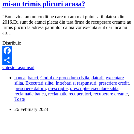
mi-au trimis plicuri acasa?
Ce
pot
sa
“Buna ziua am un credit pe care nu am mai putut sa il platesc din
fac?
2016.Eu sunt de atunci plecat din tara,firma de recuperare creante au
trimis plicuri la adresa parintilor ca ma vor executa silit dar inca nu
au…
Distribuie
Facebook
Se
Citeste raspunsul
Share
poate
banca
,
banci
,
Codul de procedura civila
,
datorii
,
executare
prescrie
silita
,
Executari silite
,
Intrebari si raspunsuri
,
prescriere credit
,
datoria
prescriere datorii
,
prescriptie
,
prescriptie executare silita
,
la
reclamatie banca
,
reclamatie recuperatori
,
recuperare creante
,
credit,
Toate
daca
mi-
26 February 2023
au
trimis
plicuri
acasa?