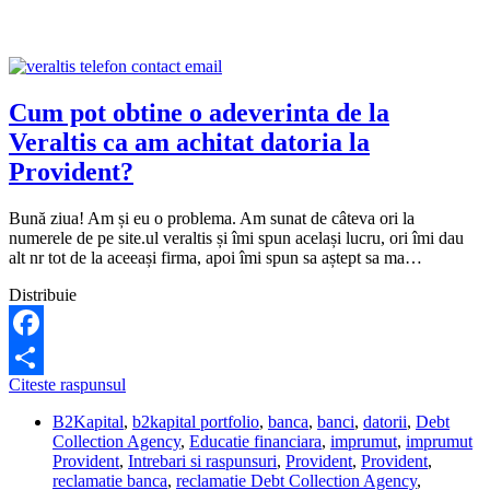
a
inchide
dosarul?
Cum pot obtine o adeverinta de la
Veraltis ca am achitat datoria la
Provident?
Bună ziua! Am și eu o problema. Am sunat de câteva ori la
numerele de pe site.ul veraltis și îmi spun același lucru, ori îmi dau
alt nr tot de la aceeași firma, apoi îmi spun sa aștept sa ma…
Distribuie
Facebook
Cum
Citeste raspunsul
Share
pot
B2Kapital
,
b2kapital portfolio
,
banca
,
banci
,
datorii
,
Debt
obtine
Collection Agency
,
Educatie financiara
,
imprumut
,
imprumut
o
Provident
,
Intrebari si raspunsuri
,
Provident
,
Provident
,
adeverinta
reclamatie banca
,
reclamatie Debt Collection Agency
,
de