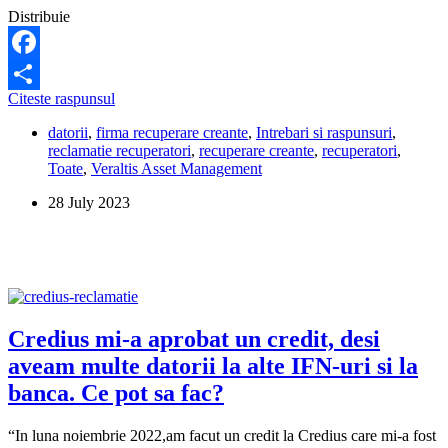
Distribuie
Facebook
Am
Citeste raspunsul
Share
primit
datorii
,
firma recuperare creante
,
Intrebari si raspunsuri
,
un
reclamatie recuperatori
,
recuperare creante
,
recuperatori
,
mesaj
Toate
,
Veraltis Asset Management
dubios
de
28 July 2023
la
Veraltis.
Ce
trebuie
sa
fac?
Credius mi-a aprobat un credit, desi
aveam multe datorii la alte IFN-uri si la
banca. Ce pot sa fac?
“In luna noiembrie 2022,am facut un credit la Credius care mi-a fost