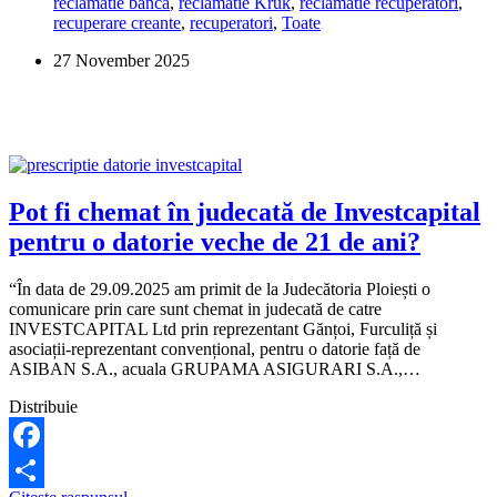
reclamatie banca
,
reclamatie Kruk
,
reclamatie recuperatori
,
de
recuperare creante
,
recuperatori
,
Toate
14
ani.
27 November 2025
Este
legal?
Pot fi chemat în judecată de Investcapital
pentru o datorie veche de 21 de ani?
“În data de 29.09.2025 am primit de la Judecătoria Ploiești o
comunicare prin care sunt chemat in judecată de catre
INVESTCAPITAL Ltd prin reprezentant Gănțoi, Furculiță și
asociații-reprezentant convențional, pentru o datorie față de
ASIBAN S.A., acuala GRUPAMA ASIGURARI S.A.,…
Distribuie
Facebook
Pot