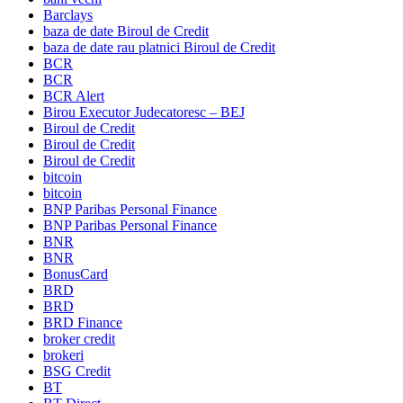
Barclays
baza de date Biroul de Credit
baza de date rau platnici Biroul de Credit
BCR
BCR
BCR Alert
Birou Executor Judecatoresc – BEJ
Biroul de Credit
Biroul de Credit
Biroul de Credit
bitcoin
bitcoin
BNP Paribas Personal Finance
BNP Paribas Personal Finance
BNR
BNR
BonusCard
BRD
BRD
BRD Finance
broker credit
brokeri
BSG Credit
BT