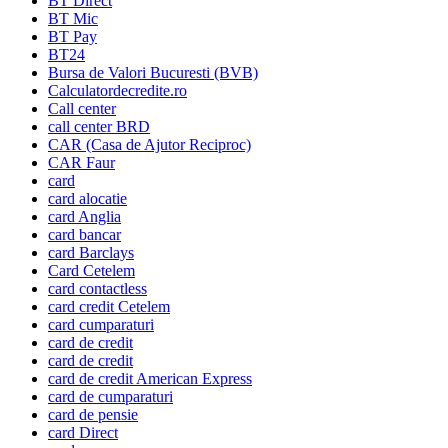
BT Direct
BT Mic
BT Pay
BT24
Bursa de Valori Bucuresti (BVB)
Calculatordecredite.ro
Call center
call center BRD
CAR (Casa de Ajutor Reciproc)
CAR Faur
card
card alocatie
card Anglia
card bancar
card Barclays
Card Cetelem
card contactless
card credit Cetelem
card cumparaturi
card de credit
card de credit
card de credit American Express
card de cumparaturi
card de pensie
card Direct