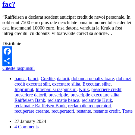
fac?
“Raiffeisen a declarat scadent anticipat credit de nevoi personale. In
sold sunt 7500 euro plus rate neachitate pana in momentul scadentei
asta insemnand 10000 euro. Insa datoria vanduta la Kruk a fost
intreg creditul cu dobanzi viitoare.Este corect sa solicite…
Distribuie
Facebook
Raiffeisen
Citeste raspunsul
Share
a
banca
,
banci
,
Credite
,
datorii
,
dobanda penalizatoare
,
dobanzi
vandut
credit executat silit
,
executare silita
,
Executari silite
,
la
Imprumut
,
Intrebari si raspunsuri
,
Kruk
,
prescriere credit
,
Kruk
prescriere datorii
,
prescriptie
,
prescriptie executare silita
,
creditul,
Raiffeisen Bank
,
reclamatie banca
,
reclamatie Kruk
,
cu
reclamatie Raiffeisen Bank
,
reclamatie recuperatori
,
dobanzi
recuperare creante
,
recuperatori
,
restante
,
restante credit
,
Toate
viitoare.
Este
27 January 2024
corect?
4 Comments
Ce
pot