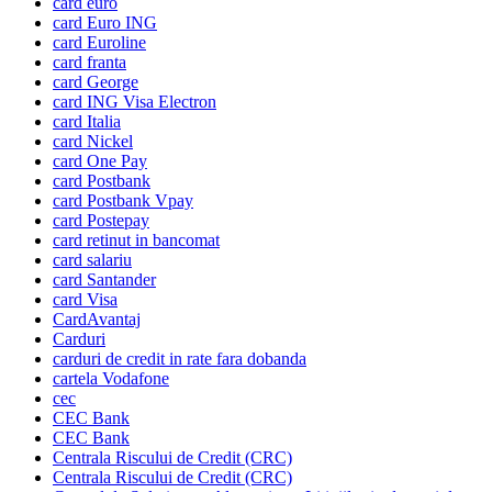
card euro
card Euro ING
card Euroline
card franta
card George
card ING Visa Electron
card Italia
card Nickel
card One Pay
card Postbank
card Postbank Vpay
card Postepay
card retinut in bancomat
card salariu
card Santander
card Visa
CardAvantaj
Carduri
carduri de credit in rate fara dobanda
cartela Vodafone
cec
CEC Bank
CEC Bank
Centrala Riscului de Credit (CRC)
Centrala Riscului de Credit (CRC)