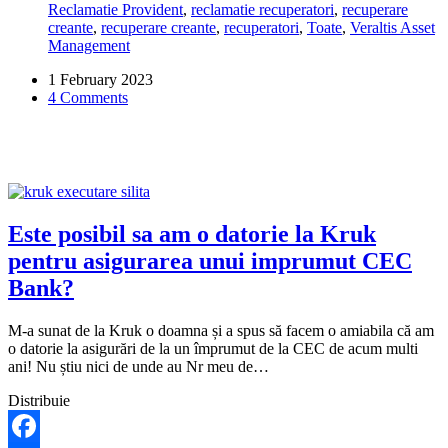
Reclamatie Provident
,
reclamatie recuperatori
,
recuperare
la
creante
,
recuperare creante
,
recuperatori
,
Toate
,
Veraltis Asset
Veraltis
Management
ca
am
1 February 2023
achitat
4 Comments
datoria
la
Provident?
Este posibil sa am o datorie la Kruk
pentru asigurarea unui imprumut CEC
Bank?
M-a sunat de la Kruk o doamna și a spus să facem o amiabila că am
o datorie la asigurări de la un împrumut de la CEC de acum multi
ani! Nu știu nici de unde au Nr meu de…
Distribuie