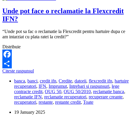
Unde pot face o reclamatie la Flexcredit
IFN?
“Unde pot sa fac o reclamatie la Flexcredit pentru hartuire dupa ce
am intarziat cu plata ratei la credit?”
Distribuie
Facebook
Unde
Citeste raspunsul
Share
pot
banca
,
banci
,
credit ifn
,
Credite
,
datorii
,
flexcredit ifn
,
hartuire
face
recuperatori
,
IFN
,
Imprumut
,
Intrebari si raspunsuri
,
lege
o
contracte credit
,
OUG 50
,
OUG 50/2010
,
reclamatie banca
,
reclamatie
reclamatie IFN
,
reclamatie recuperatori
,
recuperare creante
,
la
recuperatori
,
restante
,
restante credit
,
Toate
Flexcredit
IFN?
19 January 2025