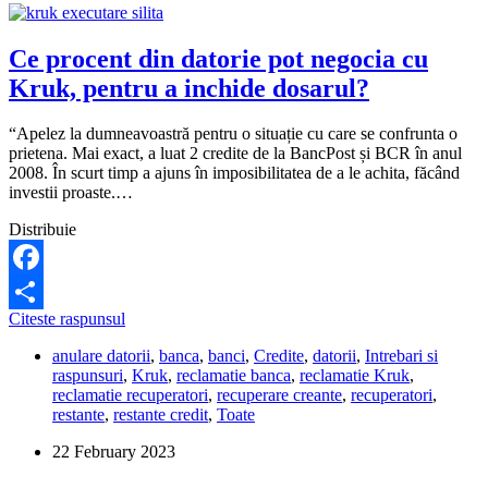
Ce procent din datorie pot negocia cu
Kruk, pentru a inchide dosarul?
“Apelez la dumneavoastră pentru o situație cu care se confrunta o
prietena. Mai exact, a luat 2 credite de la BancPost și BCR în anul
2008. În scurt timp a ajuns în imposibilitatea de a le achita, făcând
investii proaste.…
Distribuie
Facebook
Ce
Citeste raspunsul
Share
procent
anulare datorii
,
banca
,
banci
,
Credite
,
datorii
,
Intrebari si
din
raspunsuri
,
Kruk
,
reclamatie banca
,
reclamatie Kruk
,
datorie
reclamatie recuperatori
,
recuperare creante
,
recuperatori
,
pot
restante
,
restante credit
,
Toate
negocia
cu
22 February 2023
Kruk,
pentru