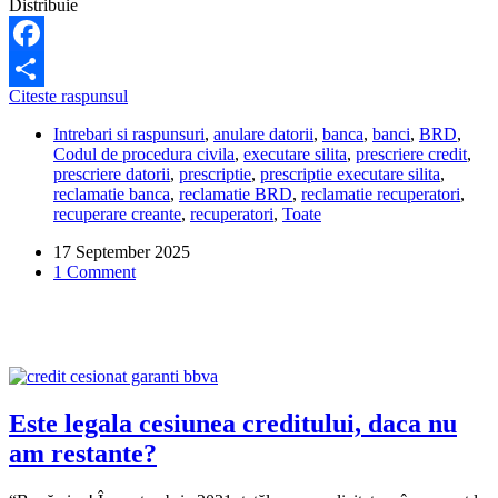
Distribuie
Facebook
Sunt
Citeste raspunsul
Share
obligat
Intrebari si raspunsuri
,
anulare datorii
,
banca
,
banci
,
BRD
,
să
Codul de procedura civila
,
executare silita
,
prescriere credit
,
achit
prescriere datorii
,
prescriptie
,
prescriptie executare silita
,
o
reclamatie banca
,
reclamatie BRD
,
reclamatie recuperatori
,
datorie
recuperare creante
,
recuperatori
,
Toate
de
care
17 September 2025
nu
1 Comment
am
știut?
Este legala cesiunea creditului, daca nu
am restante?