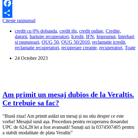
Facebook
Are
Citeste raspunsul
Share
voie
credit cu 0% dobanda
,
credit ifn
,
credit online
,
Credite
,
ICredit
datorii
,
hartuire recuperatori
,
Icredit
,
IFN
,
Imprumut
,
Intrebari
sa
si raspunsuri
,
OUG 50
,
OUG 50/2010
,
reclamatie icredit
,
ma
reclamatie recuperatori
,
recuperare creante
,
recuperatori
,
Toate
viziteze
la
24 October 2023
locul
de
munca?
Am primit un mesaj dubios de la Veraltis.
Ce trebuie sa fac?
“Bună ziua! Am primit astăzi un mesaj și nu stiu despre ce este
vorba! Mesajul sună așa. Procedura pentru recuperarea dosarului
UPC de 624,28 lei a fost avansată! Sunați azi la 0374507405 pentru
a stabili modalitate de plata Veraltis”