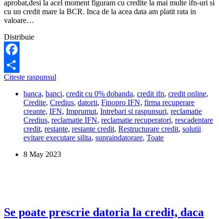
aprobat,desi la acel moment figuram cu credite la mai multe ifn-uri si
cu un credit mare la BCR. Inca de la acea data am platit rata in
valoare…
Distribuie
Facebook
Credius
Citeste raspunsul
Share
mi-
banca
,
banci
,
credit cu 0% dobanda
,
credit ifn
,
credit online
,
a
Credite
,
Credius
,
datorii
,
Finopro IFN
,
firma recuperare
aprobat
creante
,
IFN
,
Imprumut
,
Intrebari si raspunsuri
,
reclamatie
un
Credius
,
reclamatie IFN
,
reclamatie recuperatori
,
rescadentare
credit,
credit
,
restante
,
restante credit
,
Restructurare credit
,
solutii
desi
evitare executare silita
,
supraindatorare
,
Toate
aveam
multe
8 May 2023
datorii
la
alte
IFN-
uri
si
la
Se poate prescrie datoria la credit, daca
banca.