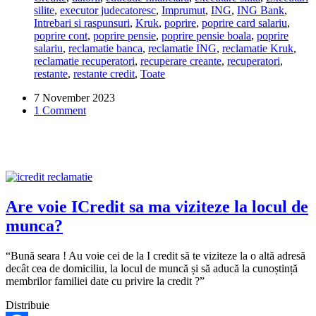
silite
,
executor judecatoresc
,
Imprumut
,
ING
,
ING Bank
,
daca
Intrebari si raspunsuri
,
Kruk
,
poprire
,
poprire card salariu
,
m-
poprire cont
,
poprire pensie
,
poprire pensie boala
,
poprire
am
salariu
,
reclamatie banca
,
reclamatie ING
,
reclamatie Kruk
,
imbolnavit
reclamatie recuperatori
,
recuperare creante
,
recuperatori
,
si
restante
,
restante credit
,
Toate
n-
am
7 November 2023
mai
1 Comment
putut
plati
creditul?
Are voie ICredit sa ma viziteze la locul de
munca?
“Bună seara ! Au voie cei de la I credit să te viziteze la o altă adresă
decât cea de domiciliu, la locul de muncă și să aducă la cunoștință
membrilor familiei date cu privire la credit ?”
Distribuie