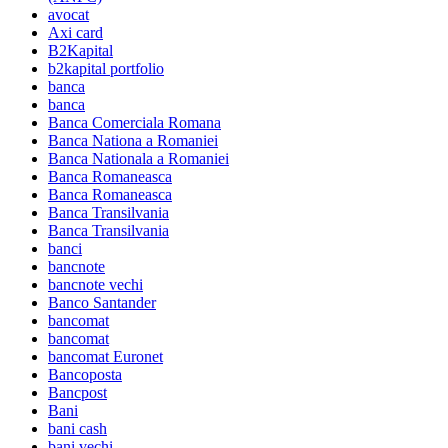
avocat
Axi card
B2Kapital
b2kapital portfolio
banca
banca
Banca Comerciala Romana
Banca Nationa a Romaniei
Banca Nationala a Romaniei
Banca Romaneasca
Banca Romaneasca
Banca Transilvania
Banca Transilvania
banci
bancnote
bancnote vechi
Banco Santander
bancomat
bancomat
bancomat Euronet
Bancoposta
Bancpost
Bani
bani cash
bani vechi