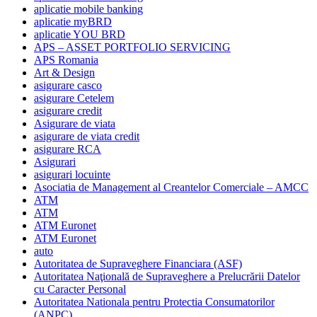
aplicatie mobile banking
aplicatie myBRD
aplicatie YOU BRD
APS – ASSET PORTFOLIO SERVICING
APS Romania
Art & Design
asigurare casco
asigurare Cetelem
asigurare credit
Asigurare de viata
asigurare de viata credit
asigurare RCA
Asigurari
asigurari locuinte
Asociatia de Management al Creantelor Comerciale – AMCC
ATM
ATM
ATM Euronet
ATM Euronet
auto
Autoritatea de Supraveghere Financiara (ASF)
Autoritatea Naţională de Supraveghere a Prelucrării Datelor
cu Caracter Personal
Autoritatea Nationala pentru Protectia Consumatorilor
(ANPC)