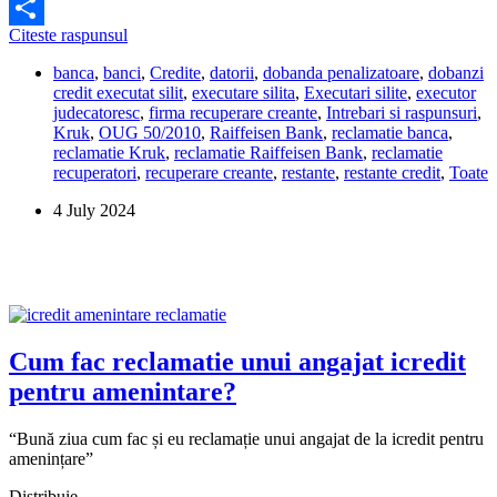
Facebook
Imi
Citeste raspunsul
Share
poate
banca
,
banci
,
Credite
,
datorii
,
dobanda penalizatoare
,
dobanzi
creste
credit executat silit
,
executare silita
,
Executari silite
,
executor
datoria,
judecatoresc
,
firma recuperare creante
,
Intrebari si raspunsuri
,
dupa
Kruk
,
OUG 50/2010
,
Raiffeisen Bank
,
reclamatie banca
,
executarea
reclamatie Kruk
,
reclamatie Raiffeisen Bank
,
reclamatie
silita?
recuperatori
,
recuperare creante
,
restante
,
restante credit
,
Toate
4 July 2024
Cum fac reclamatie unui angajat icredit
pentru amenintare?
“Bună ziua cum fac și eu reclamație unui angajat de la icredit pentru
amenințare”
Distribuie