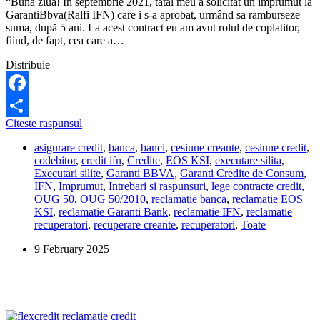
“Bună ziua! În septembrie 2021, tatăl meu a solicitat un împrumut la
GarantiBbva(Ralfi IFN) care i s-a aprobat, urmând sa ramburseze
suma, după 5 ani. La acest contract eu am avut rolul de coplatitor,
fiind, de fapt, cea care a…
Distribuie
Facebook
Este
Citeste raspunsul
Share
legala
asigurare credit
,
banca
,
banci
,
cesiune creante
,
cesiune credit
,
cesiunea
codebitor
,
credit ifn
,
Credite
,
EOS KSI
,
executare silita
,
creditului,
Executari silite
,
Garanti BBVA
,
Garanti Credite de Consum
,
daca
IFN
,
Imprumut
,
Intrebari si raspunsuri
,
lege contracte credit
,
nu
OUG 50
,
OUG 50/2010
,
reclamatie banca
,
reclamatie EOS
am
KSI
,
reclamatie Garanti Bank
,
reclamatie IFN
,
reclamatie
restante?
recuperatori
,
recuperare creante
,
recuperatori
,
Toate
9 February 2025