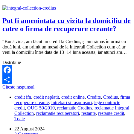
Pot fi amenintata cu vizita la domiciliu de
catre o firma de recuperare creante?
“Bună ziua, am făcut un credit la Credius, și am rămas în urmă cu
două luni, am primit un mesaj de la Integrall Collection cum că ar
veni la domiciliu între data de 13 -14 luna aceasta, iar atunci am…
Distribuie
Facebook
Pot
Citeste raspunsul
Share
fi
credit ifn
,
credit neplatit
,
credit online
,
Credite
,
Credius
,
firma
amenintata
recuperare creante
,
Intrebari si raspunsuri
,
lege contracte
cu
credit
,
OUG 50/2010
,
reclamatie Credius
,
reclamatie Integral
vizita
Collection
,
reclamatie recuperatori
,
restante
,
restante credit
,
la
Toate
domiciliu
de
22 August 2024
catre