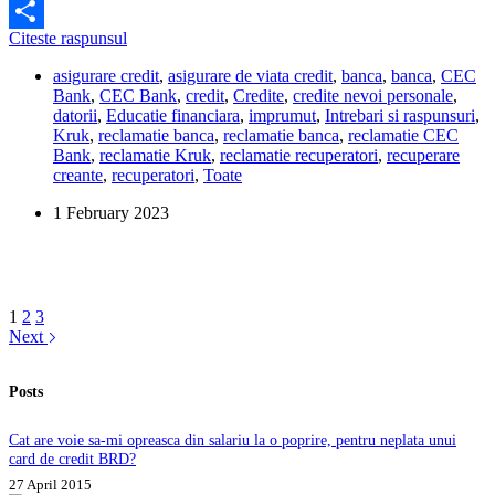
Facebook
Este
Citeste raspunsul
Share
posibil
asigurare credit
,
asigurare de viata credit
,
banca
,
banca
,
CEC
sa
Bank
,
CEC Bank
,
credit
,
Credite
,
credite nevoi personale
,
am
datorii
,
Educatie financiara
,
imprumut
,
Intrebari si raspunsuri
,
o
Kruk
,
reclamatie banca
,
reclamatie banca
,
reclamatie CEC
datorie
Bank
,
reclamatie Kruk
,
reclamatie recuperatori
,
recuperare
la
creante
,
recuperatori
,
Toate
Kruk
pentru
1 February 2023
asigurarea
unui
imprumut
CEC
Bank?
1
2
3
Next
Posts
Cat are voie sa-mi opreasca din salariu la o poprire, pentru neplata unui
card de credit BRD?
27 April 2015