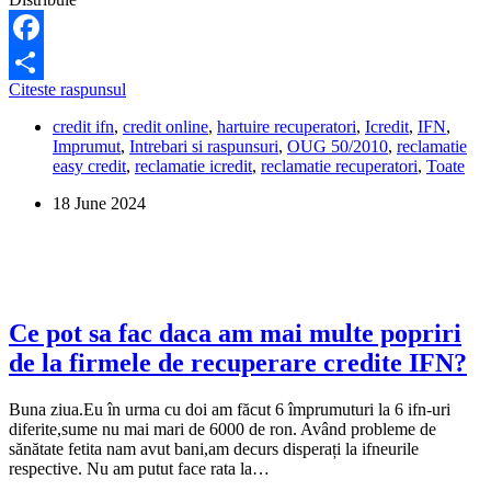
Facebook
Cum
Citeste raspunsul
Share
fac
credit ifn
,
credit online
,
hartuire recuperatori
,
Icredit
,
IFN
,
reclamatie
Imprumut
,
Intrebari si raspunsuri
,
OUG 50/2010
,
reclamatie
unui
easy credit
,
reclamatie icredit
,
reclamatie recuperatori
,
Toate
angajat
icredit
18 June 2024
pentru
amenintare?
Ce pot sa fac daca am mai multe popriri
de la firmele de recuperare credite IFN?
Buna ziua.Eu în urma cu doi am făcut 6 împrumuturi la 6 ifn-uri
diferite,sume nu mai mari de 6000 de ron. Având probleme de
sănătate fetita nam avut bani,am decurs disperați la ifneurile
respective. Nu am putut face rata la…