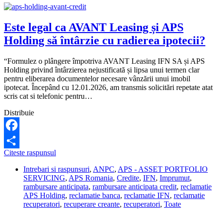
Este legal ca AVANT Leasing și APS
Holding să întârzie cu radierea ipotecii?
“Formulez o plângere împotriva AVANT Leasing IFN SA și APS
Holding privind întârzierea nejustificată și lipsa unui termen clar
pentru eliberarea documentelor necesare vânzării unui imobil
ipotecat. Începând cu 12.01.2026, am transmis solicitări repetate atat
scris cat si telefonic pentru…
Distribuie
Facebook
Este
Citeste raspunsul
Share
legal
Intrebari si raspunsuri
,
ANPC
,
APS - ASSET PORTFOLIO
ca
SERVICING
,
APS Romania
,
Credite
,
IFN
,
Imprumut
,
AVANT
rambursare anticipata
,
rambursare anticipata credit
,
reclamatie
Leasing
APS Holding
,
reclamatie banca
,
reclamatie IFN
,
reclamatie
și
recuperatori
,
recuperare creante
,
recuperatori
,
Toate
APS
Holding