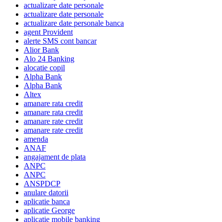
actualizare date personale
actualizare date personale
actualizare date personale banca
agent Provident
alerte SMS cont bancar
Alior Bank
Alo 24 Banking
alocatie copil
Alpha Bank
Alpha Bank
Altex
amanare rata credit
amanare rata credit
amanare rate credit
amanare rate credit
amenda
ANAF
angajament de plata
ANPC
ANPC
ANSPDCP
anulare datorii
aplicatie banca
aplicatie George
aplicatie mobile banking