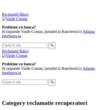
Skip
Reclamații Bănci
to
content
Probleme cu banca?
Iti raspunde Vasile Coman, jurnalist la Bancherul.ro
Adauga
intrebarea ta
Cauta
🔍
in
Reclamații Bănci
site
Probleme cu banca?
Iti raspunde Vasile Coman, jurnalist la Bancherul.ro
Adauga
intrebarea ta
Cauta
🔍
in
site
Category
reclamatie recuperatori