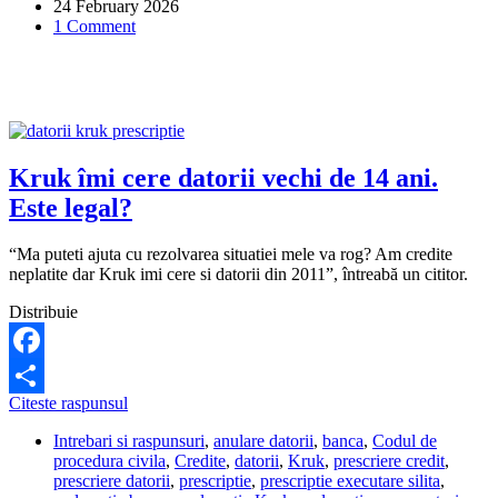
24 February 2026
să
1 Comment
întârzie
cu
radierea
ipotecii?
Kruk îmi cere datorii vechi de 14 ani.
Este legal?
“Ma puteti ajuta cu rezolvarea situatiei mele va rog? Am credite
neplatite dar Kruk imi cere si datorii din 2011”, întreabă un cititor.
Distribuie
Facebook
Kruk
Citeste raspunsul
Share
îmi
Intrebari si raspunsuri
,
anulare datorii
,
banca
,
Codul de
cere
procedura civila
,
Credite
,
datorii
,
Kruk
,
prescriere credit
,
datorii
prescriere datorii
,
prescriptie
,
prescriptie executare silita
,
vechi