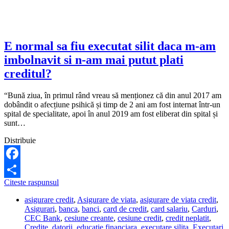
sa
fac?
E normal sa fiu executat silit daca m-am
imbolnavit si n-am mai putut plati
creditul?
“Bună ziua, în primul rând vreau să menționez că din anul 2017 am
dobândit o afecțiune psihică și timp de 2 ani am fost internat într-un
spital de specialitate, apoi în anul 2019 am fost eliberat din spital și
sunt…
Distribuie
Facebook
E
Citeste raspunsul
Share
normal
asigurare credit
,
Asigurare de viata
,
asigurare de viata credit
,
sa
Asigurari
,
banca
,
banci
,
card de credit
,
card salariu
,
Carduri
,
fiu
CEC Bank
,
cesiune creante
,
cesiune credit
,
credit neplatit
,
executat
Credite
,
datorii
,
educatie financiara
,
executare silita
,
Executari
silit