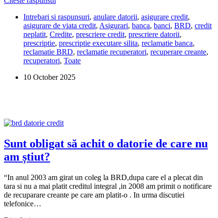
Citeste raspunsul
Share
fi
Intrebari si raspunsuri
,
anulare datorii
,
asigurare credit
,
chemat
asigurare de viata credit
,
Asigurari
,
banca
,
banci
,
BRD
,
credit
în
neplatit
,
Credite
,
prescriere credit
,
prescriere datorii
,
judecată
prescriptie
,
prescriptie executare silita
,
reclamatie banca
,
de
reclamatie BRD
,
reclamatie recuperatori
,
recuperare creante
,
Investcapital
recuperatori
,
Toate
pentru
o
10 October 2025
datorie
veche
de
21
de
ani?
Sunt obligat să achit o datorie de care nu
am știut?
“In anul 2003 am girat un coleg la BRD,dupa care el a plecat din
tara si nu a mai platit creditul integral ,in 2008 am primit o notificare
de recuparare creante pe care am platit-o . In urma discutiei
telefonice…