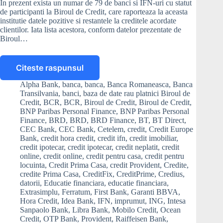
In prezent exista un numar de 79 de banci si IFN-uri cu statut
de participanti la Biroul de Credit, care raporteaza la aceasta
institutie datele pozitive si restantele la creditele acordate
clientilor. Iata lista acestora, conform datelor prezentate de
Biroul…
Citeste raspunsul
Care
banci
Alpha Bank
,
banca
,
banca
,
Banca Romaneasca
,
Banca
si
Transilvania
,
banci
,
baza de date rau platnici Biroul de
IFN-
Credit
,
BCR
,
BCR
,
Biroul de Credit
,
Biroul de Credit
,
uri
BNP Paribas Personal Finance
,
BNP Paribas Personal
Finance
,
BRD
,
BRD
,
BRD Finance
,
BT
,
BT Direct
,
raporteaza
CEC Bank
,
CEC Bank
,
Cetelem
,
credit
,
Credit Europe
la
Bank
,
credit hora credit
,
credit ifn
,
credit imobiliar
,
Biroul
credit ipotecar
,
credit ipotecar
,
credit neplatit
,
credit
de
online
,
credit online
,
credit pentru casa
,
credit pentru
Credit
locuinta
,
Credit Prima Casa
,
credit Provident
,
Credite
,
datele
credite Prima Casa
,
CreditFix
,
CreditPrime
,
Credius
,
clientilor?
datorii
,
Educatie financiara
,
educatie financiara
,
Extrasimplu
,
Ferratum
,
First Bank
,
Garanti BBVA
,
Hora Credit
,
Idea Bank
,
IFN
,
imprumut
,
ING
,
Intesa
Sanpaolo Bank
,
Libra Bank
,
Mobilo Credit
,
Ocean
Credit
,
OTP Bank
,
Provident
,
Raiffeisen Bank
,