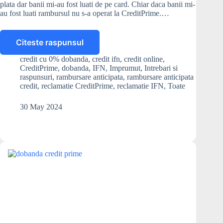
plata dar banii mi-au fost luati de pe card. Chiar daca banii mi-
au fost luati rambursul nu s-a operat la CreditPrime.…
Citeste raspunsul
CreditPrime
nu
credit cu 0% dobanda
,
credit ifn
,
credit online
,
mi-
CreditPrime
,
dobanda
,
IFN
,
Imprumut
,
Intrebari si
a
raspunsuri
,
rambursare anticipata
,
rambursare anticipata
operat
credit
,
reclamatie CreditPrime
,
reclamatie IFN
,
Toate
rambursarea
creditului.
30 May 2024
Ce
pot
sa
fac?