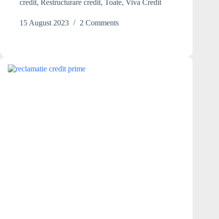
credit
,
Restructurare credit
,
Toate
,
Viva Credit
se
poate
15 August 2023
2 Comments
demara
executarea
silita?