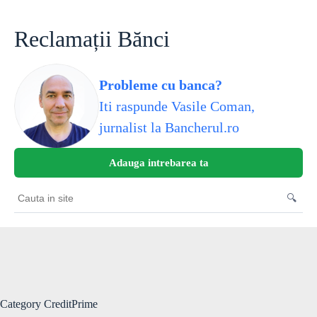
Skip
to
content
Reclamații Bănci
Probleme cu banca?
Iti raspunde Vasile Coman,
jurnalist la Bancherul.ro
Adauga intrebarea ta
🔍
Cauta
in
site
Category
CreditPrime