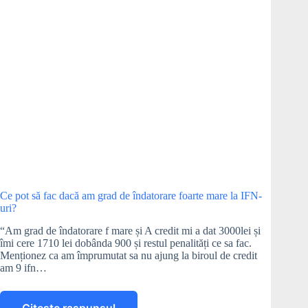
un
credit
IFN?
Ce pot să fac dacă am grad de îndatorare foarte mare la IFN-
uri?
“Am grad de îndatorare f mare și A credit mi a dat 3000lei și
îmi cere 1710 lei dobânda 900 și restul penalități ce sa fac.
Menționez ca am împrumutat sa nu ajung la biroul de credit
am 9 ifn…