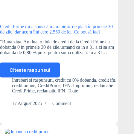
Credit Prime mi-a spus că n-am nimic de plată în primele 30
de zile, dar acum îmi cere 2.550 de lei. Ce pot să fac?
“Buna ziua, Am luat o linie de credit de la Credit Prime cu
dobanda 0 in primele 30 de zile,urmand ca in a 31 a zi sa am
dobanda de 0,80 % pe zi pentru suma utilizata. In a 31…
Citeste raspunsul
Credit
Prime
Intrebari si raspunsuri
,
credit cu 0% dobanda
,
credit ifn
,
mi-
credit online
,
CreditPrime
,
IFN
,
Imprumut
,
reclamatie
a
CreditPrime
,
reclamatie IFN
,
Toate
spus
că
17 August 2025
1 Comment
n-
am
nimic
de
plată