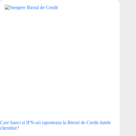
lunar
1300
de
lei.
E
normal?
Care banci si IFN-uri raporteaza la Biroul de Credit datele
clientilor?