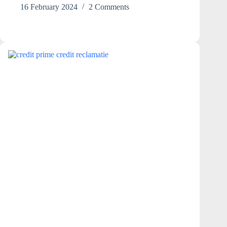
Credit
16 February 2024
2 Comments
Prime
si
platesc
in
fiecare
luna
13
milioane.
E
normal?