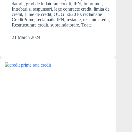
de
datorii
,
grad de indatorare credit
,
IFN
,
Imprumut
,
plata
Intrebari si raspunsuri
,
lege contracte credit
,
limita de
la
credit
,
Linie de credit
,
OUG 50/2010
,
reclamatie
CreditPrime
,
reclamatie IFN
,
restante
,
restante credit
,
linia
Restructurare credit
,
supraindatorare
,
Toate
de
credit
21 March 2024
este
mai
mare
decat
pensia!
Ce
pot
sa
fac?