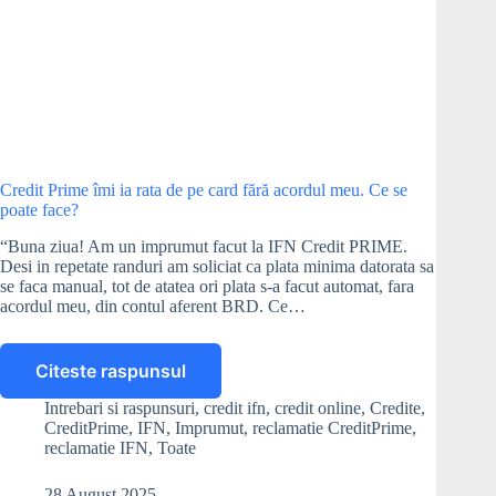
Credit Prime îmi ia rata de pe card fără acordul meu. Ce se
poate face?
“Buna ziua! Am un imprumut facut la IFN Credit PRIME.
Desi in repetate randuri am soliciat ca plata minima datorata sa
se faca manual, tot de atatea ori plata s-a facut automat, fara
acordul meu, din contul aferent BRD. Ce…
Citeste raspunsul
Credit
Prime
Intrebari si raspunsuri
,
credit ifn
,
credit online
,
Credite
,
îmi
CreditPrime
,
IFN
,
Imprumut
,
reclamatie CreditPrime
,
ia
reclamatie IFN
,
Toate
rata
de
28 August 2025