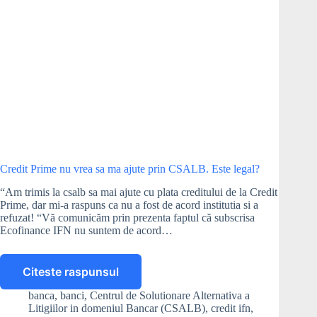
Credit Prime nu vrea sa ma ajute prin CSALB. Este legal?
“Am trimis la csalb sa mai ajute cu plata creditului de la Credit
Prime, dar mi-a raspuns ca nu a fost de acord institutia si a
refuzat! “Vă comunicăm prin prezenta faptul că subscrisa
Ecofinance IFN nu suntem de acord…
Citeste raspunsul
Credit
Prime
banca
,
banci
,
Centrul de Solutionare Alternativa a
nu
Litigiilor in domeniul Bancar (CSALB)
,
credit ifn
,