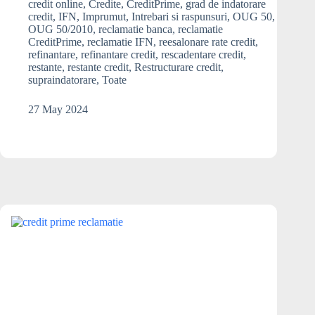
vrea
credit online
,
Credite
,
CreditPrime
,
grad de indatorare
sa
credit
,
IFN
,
Imprumut
,
Intrebari si raspunsuri
,
OUG 50
,
OUG 50/2010
,
reclamatie banca
,
reclamatie
ma
CreditPrime
,
reclamatie IFN
,
reesalonare rate credit
,
ajute
refinantare
,
refinantare credit
,
rescadentare credit
,
prin
restante
,
restante credit
,
Restructurare credit
,
CSALB.
supraindatorare
,
Toate
Este
legal?
27 May 2024