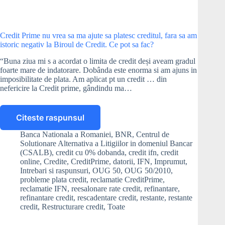
Credit Prime nu vrea sa ma ajute sa platesc creditul, fara sa am
istoric negativ la Biroul de Credit. Ce pot sa fac?
“Buna ziua mi s a acordat o limita de credit deși aveam gradul
foarte mare de indatorare. Dobânda este enorma si am ajuns in
imposibilitate de plata. Am aplicat pt un credit … din
nefericire la Credit prime, gândindu ma…
Citeste raspunsul
Credit
Prime
Banca Nationala a Romaniei
,
BNR
,
Centrul de
nu
Solutionare Alternativa a Litigiilor in domeniul Bancar
vrea
(CSALB)
,
credit cu 0% dobanda
,
credit ifn
,
credit
sa
online
,
Credite
,
CreditPrime
,
datorii
,
IFN
,
Imprumut
,
Intrebari si raspunsuri
,
OUG 50
,
OUG 50/2010
,
ma
probleme plata credit
,
reclamatie CreditPrime
,
ajute
reclamatie IFN
,
reesalonare rate credit
,
refinantare
,
sa
refinantare credit
,
rescadentare credit
,
restante
,
restante
platesc
credit
,
Restructurare credit
,
Toate
creditul,
fara