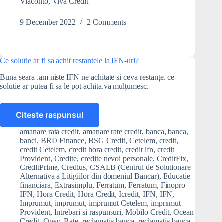
Viaconto
,
Viva Credit
de
la
9 December 2022
2 Comments
IFN-
uri?
Ce solutie ar fi sa achit restantele la IFN-uri?
Buna seara .am niste IFN ne achitate si ceva restanțe. ce
solutie ar putea fi sa le pot achita.va mulțumesc.
Citeste raspunsul
Ce
solutie
amanare rata credit
,
amanare rate credit
,
banca
,
banca
,
ar
banci
,
BRD Finance
,
BSG Credit
,
Cetelem
,
credit
,
fi
credit Cetelem
,
credit hora credit
,
credit ifn
,
credit
sa
Provident
,
Credite
,
credite nevoi personale
,
CreditFix
,
CreditPrime
,
Credius
,
CSALB (Centrul de Solutionare
achit
Alternativa a Litigiilor din domeniul Bancar)
,
Educatie
restantele
financiara
,
Extrasimplu
,
Ferratum
,
Ferratum
,
Finopro
la
IFN
,
Hora Credit
,
Hora Credit
,
Icredit
,
IFN
,
IFN
,
IFN-
Imprumut
,
imprumut
,
imprumut Cetelem
,
imprumut
uri?
Provident
,
Intrebari si raspunsuri
,
Mobilo Credit
,
Ocean
Credit
,
Oney
,
Rate
,
reclamatie banca
,
reclamatie banca
,