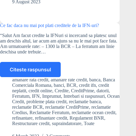
9 August 2023
sa
am
istoric
negativ
Ce fac daca nu mai pot plati creditele de la IFN-uri?
la
Biroul
“Salut Am facut credite la IFNuri si incercand sa platesc unul
de
am deschis altul, iar acum am ajuns sa nu le mai pot face fata.
Am urmatoarele rate: – 1300 la BCR – La ferratum am linie
Credit.
deschisa unde trebuie…
Ce
pot
sa
Citeste raspunsul
fac?
Ce
fac
amanare rata credit
,
amanare rate credit
,
banca
,
Banca
daca
Comerciala Romana
,
banci
,
BCR
,
credit ifn
,
credit
nu
neplatit
,
credit online
,
Credite
,
CreditPrime
,
datorii
,
mai
Ferratum
,
IFN
,
Imprumut
,
Intrebari si raspunsuri
,
Ocean
Credit
,
probleme plata credit
,
reclamatie banca
,
pot
reclamatie BCR
,
reclamatie CreditPrime
,
reclamatie
plati
Credius
,
Reclamatie Ferratum
,
reclamatie ocean credit
,
creditele
refinantare
,
refinantare credit
,
Regulament BNR
,
de
Restructurare credit
,
supraindatorare
,
Toate
la
IFN-