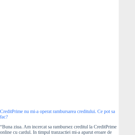
în
primele
30
de
zile,
dar
acum
îmi
cere
2.550
de
lei.
Ce
pot
să
fac?
CreditPrime nu mi-a operat rambursarea creditului. Ce pot sa
fac?
“Buna ziua. Am incercat sa rambursez creditul la CreditPrime
online cu cardul. In timpul tranzactiei mi-a aparut eroare de