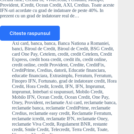
Provident, iCredit, Ocean Credit, AXI, Credius. Toate aceste
IFN-uri acordate cu grad de indatoare de peste 40%. In
prezent cu un grad de indatorare real de…
Citeste raspunsul
Ce
pot
Axi card
,
banca
,
banca
,
Banca Nationa a Romaniei
,
sa
banci
,
Biroul de Credit
,
Biroul de Credit
,
BSG Credit
,
fac
card One Pay
,
Cetelem
,
credit
,
credit Cetelem
,
Credit
daca
Express
,
credit hora credit
,
credit ifn
,
credit online
,
credit online
,
credit Provident
,
Credite
,
CreditFix
,
am
CreditPrime
,
Credius
,
datorii
,
Educatie financiara
,
ajuns
educatie financiara
,
Extrasimplu
,
Ferratum
,
Ferratum
,
la
Finopro IFN
,
Fortunato
,
grad de indatorare credit
,
Hora
un
Credit
,
Hora Credit
,
Icredit
,
IFN
,
IFN
,
Imprumut
,
grad
imprumut
,
Intrebari si raspunsuri
,
Mobilo Credit
,
de
Mobilo IFN
,
Ocean Credit
,
Ocean Credit
,
One Pay
,
indatorare
Oney
,
Provident
,
reclamatie Axi card
,
reclamatie banca
,
de
reclamatie banca
,
reclamatie CreditPrime
,
reclamatie
200%,
Credius
,
reclamatie easy credit
,
Reclamatie Ferratum
,
reclamatie icredit
,
reclamatie IFN
,
reclamatie Oney
,
din
reclamatie Viva Credit
,
Regulament BNR
,
restante
cauza
credit
,
Smile Credit
,
Telecredit
,
Terra Credit
,
Toate
,
creditelor