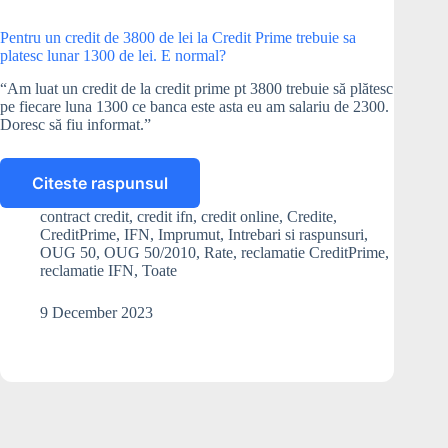
Pentru un credit de 3800 de lei la Credit Prime trebuie sa
platesc lunar 1300 de lei. E normal?
“Am luat un credit de la credit prime pt 3800 trebuie să plătesc
pe fiecare luna 1300 ce banca este asta eu am salariu de 2300.
Doresc să fiu informat.”
Citeste raspunsul
Pentru
un
contract credit
,
credit ifn
,
credit online
,
Credite
,
credit
CreditPrime
,
IFN
,
Imprumut
,
Intrebari si raspunsuri
,
de
OUG 50
,
OUG 50/2010
,
Rate
,
reclamatie CreditPrime
,
3800
reclamatie IFN
,
Toate
de
lei
9 December 2023
la
Credit
Prime
trebuie
sa
platesc