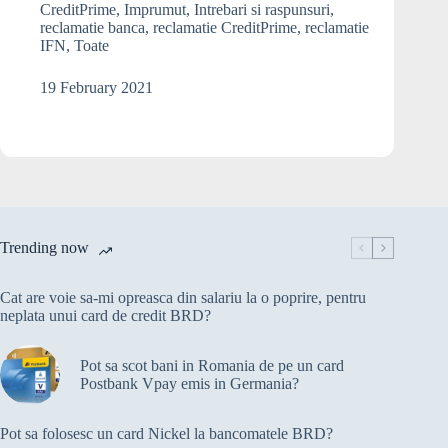
cere
CreditPrime
,
Imprumut
,
Intrebari si raspunsuri
,
sa
reclamatie banca
,
reclamatie CreditPrime
,
reclamatie
platesc
IFN
,
Toate
o
rata
19 February 2021
la
credit
mai
mare
decat
cea
convenita.
Ce
Trending now
pot
sa
Cat are voie sa-mi opreasca din salariu la o poprire, pentru
fac?
neplata unui card de credit BRD?
Pot sa scot bani in Romania de pe un card
Postbank Vpay emis in Germania?
Pot sa folosesc un card Nickel la bancomatele BRD?