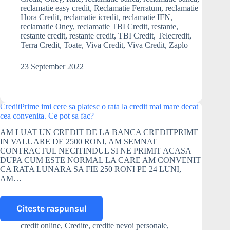
reclamatie easy credit
,
Reclamatie Ferratum
,
reclamatie
Hora Credit
,
reclamatie icredit
,
reclamatie IFN
,
reclamatie Oney
,
reclamatie TBI Credit
,
restante
,
restante credit
,
restante credit
,
TBI Credit
,
Telecredit
,
Terra Credit
,
Toate
,
Viva Credit
,
Viva Credit
,
Zaplo
23 September 2022
CreditPrime imi cere sa platesc o rata la credit mai mare decat
cea convenita. Ce pot sa fac?
AM LUAT UN CREDIT DE LA BANCA CREDITPRIME
IN VALUARE DE 2500 RONI, AM SEMNAT
CONTRACTUL NECITINDUL SI NE PRIMIT ACASA
DUPA CUM ESTE NORMAL LA CARE AM CONVENIT
CA RATA LUNARA SA FIE 250 RONI PE 24 LUNI,
AM…
Citeste raspunsul
CreditPrime
imi
credit online
,
Credite
,
credite nevoi personale
,