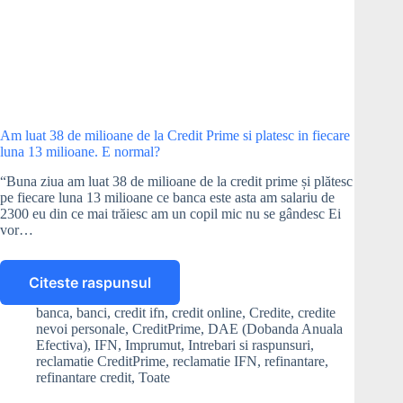
Am luat 38 de milioane de la Credit Prime si platesc in fiecare
luna 13 milioane. E normal?
“Buna ziua am luat 38 de milioane de la credit prime și plătesc
pe fiecare luna 13 milioane ce banca este asta am salariu de
2300 eu din ce mai trăiesc am un copil mic nu se gândesc Ei
vor…
Citeste raspunsul
Am
luat
banca
,
banci
,
credit ifn
,
credit online
,
Credite
,
credite
38
nevoi personale
,
CreditPrime
,
DAE (Dobanda Anuala
de
Efectiva)
,
IFN
,
Imprumut
,
Intrebari si raspunsuri
,
milioane
reclamatie CreditPrime
,
reclamatie IFN
,
refinantare
,
refinantare credit
,
Toate
de
la