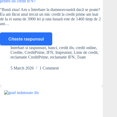
pentru un credit IFN?
“Bună ziua! Am o întrebare la dumneavoastră dacă se poate?
Eu am făcut anul trecut un mic credit la credit prime am luat
de la ei suma de 3900 lei și rata lunară este de 1460 timp de 2
ani…
Citeste raspunsul
Este
normal
Intrebari si raspunsuri
,
banci
,
credit ifn
,
credit online
,
să
Credite
,
CreditPrime
,
IFN
,
Imprumut
,
Linie de credit
,
plătesc
reclamatie CreditPrime
,
reclamatie IFN
,
Toate
o
rată
5 March 2026
1 Comment
de
1.460
de
lei
timp
de
2
ani
pentru