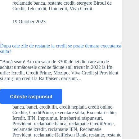
reclamatie banca
,
restante credit
,
stergere Biroul de
Credit
,
Telecredit
,
Unicredit
,
Viva Credit
19 October 2023
Dupa cate zile de restante la credit se poate demara executarea
silita?
“Bună seara! Am un salar de 3300 de lei din care am de
achitat următoarele credite făcute anil trecut în 2022 la Ifn-
urile: Icredit, Credit Prime, Mozipo, Viva Credit și Provident
și am și un credit la Raiffaisen, dar sunt…
Citeste raspunsul
Dupa
cate
banca
,
banci
,
credit ifn
,
credit neplatit
,
credit online
,
zile
Credite
,
CreditPrime
,
executare silita
,
Executari silite
,
de
Icredit
,
IFN
,
Imprumut
,
Intrebari si raspunsuri
,
restante
Provident
,
reclamatie banca
,
reclamatie CreditPrime
,
reclamatie icredit
,
reclamatie IFN
,
Reclamatie
la
Provident
,
reclamatie Raiffeisen Bank
,
restante
,
restante
credit