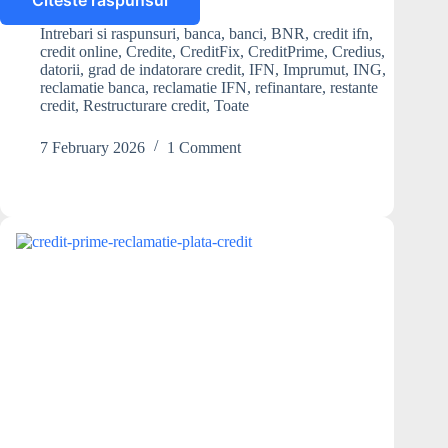
Citeste raspunsul
Ce
pot
Intrebari si raspunsuri
,
banca
,
banci
,
BNR
,
credit ifn
,
să
credit online
,
Credite
,
CreditFix
,
CreditPrime
,
Credius
,
fac
datorii
,
grad de indatorare credit
,
IFN
,
Imprumut
,
ING
,
dacă
reclamatie banca
,
reclamatie IFN
,
refinantare
,
restante
credit
,
Restructurare credit
,
Toate
am
grad
de
7 February 2026
1 Comment
îndatorare
foarte
mare
la
IFN-
uri?