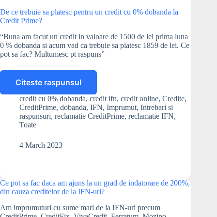
De ce trebuie sa platesc pentru un credit cu 0% dobanda la
Credit Prime?
“Buna am facut un credit in valoare de 1500 de lei prima luna
0 % dobanda si acum vad ca trebuie sa platesc 1859 de lei. Ce
pot sa fac? Multumesc pt raspuns”
Citeste raspunsul
De
ce
credit cu 0% dobanda
,
credit ifn
,
credit online
,
Credite
,
trebuie
CreditPrime
,
dobanda
,
IFN
,
Imprumut
,
Intrebari si
sa
raspunsuri
,
reclamatie CreditPrime
,
reclamatie IFN
,
platesc
Toate
pentru
un
4 March 2023
credit
cu
0%
dobanda
Ce pot sa fac daca am ajuns la un grad de indatorare de 200%,
din cauza creditelor de la IFN-uri?
la
Credit
Am imprumuturi cu sume mari de la IFN-uri precum
Prime?
CreditPrime, CreditFix, VivaCredit, Ferratum, Mozipo,