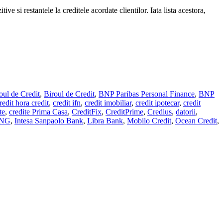
ve si restantele la creditele acordate clientilor. Iata lista acestora,
oul de Credit
,
Biroul de Credit
,
BNP Paribas Personal Finance
,
BNP
redit hora credit
,
credit ifn
,
credit imobiliar
,
credit ipotecar
,
credit
te
,
credite Prima Casa
,
CreditFix
,
CreditPrime
,
Credius
,
datorii
,
ING
,
Intesa Sanpaolo Bank
,
Libra Bank
,
Mobilo Credit
,
Ocean Credit
,