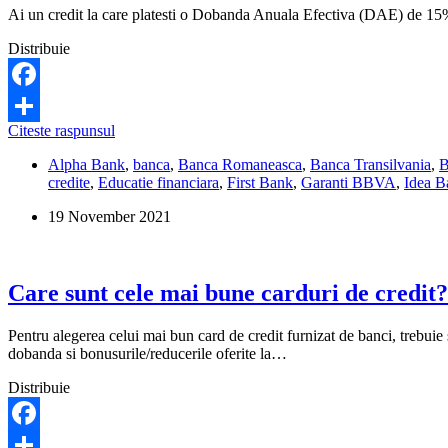
personale?
Ai un credit la care platesti o Dobanda Anuala Efectiva (DAE) de 15% p
Distribuie
Facebook
Care
Citeste raspunsul
Share
sunt
Alpha Bank
,
banca
,
Banca Romaneasca
,
Banca Transilvania
,
bancile
credite
,
Educatie financiara
,
First Bank
,
Garanti BBVA
,
Idea B
cu
cele
19 November 2021
mai
mici
dobanzi
la
Care sunt cele mai bune carduri de credit?
refinantarea
unui
credit?
Pentru alegerea celui mai bun card de credit furnizat de banci, trebuie 
dobanda si bonusurile/reducerile oferite la…
Distribuie
Facebook