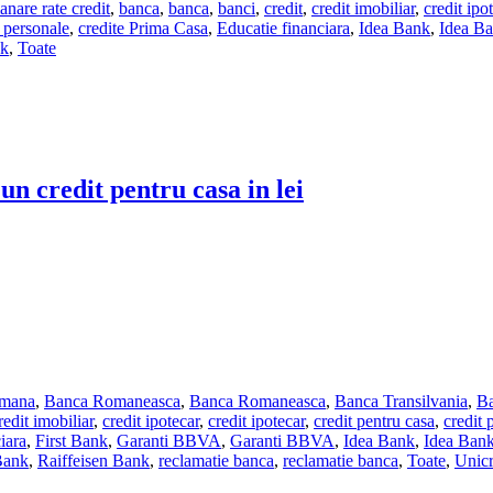
nare rate credit
,
banca
,
banca
,
banci
,
credit
,
credit imobiliar
,
credit ipo
 personale
,
credite Prima Casa
,
Educatie financiara
,
Idea Bank
,
Idea B
nk
,
Toate
un credit pentru casa in lei
omana
,
Banca Romaneasca
,
Banca Romaneasca
,
Banca Transilvania
,
Ba
redit imobiliar
,
credit ipotecar
,
credit ipotecar
,
credit pentru casa
,
credit 
iara
,
First Bank
,
Garanti BBVA
,
Garanti BBVA
,
Idea Bank
,
Idea Ban
Bank
,
Raiffeisen Bank
,
reclamatie banca
,
reclamatie banca
,
Toate
,
Unicr