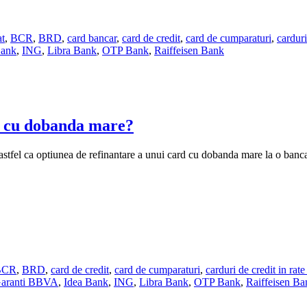
t
,
BCR
,
BRD
,
card bancar
,
card de credit
,
card de cumparaturi
,
carduri
Bank
,
ING
,
Libra Bank
,
OTP Bank
,
Raiffeisen Bank
it cu dobanda mare?
a, astfel ca optiunea de refinantare a unui card cu dobanda mare la o ba
BCR
,
BRD
,
card de credit
,
card de cumparaturi
,
carduri de credit in rat
aranti BBVA
,
Idea Bank
,
ING
,
Libra Bank
,
OTP Bank
,
Raiffeisen Ba