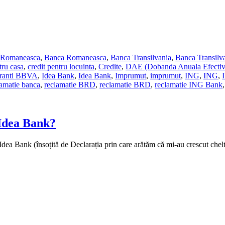
 Romaneasca
,
Banca Romaneasca
,
Banca Transilvania
,
Banca Transilv
tru casa
,
credit pentru locuinta
,
Credite
,
DAE (Dobanda Anuala Efectiv
ranti BBVA
,
Idea Bank
,
Idea Bank
,
Imprumut
,
imprumut
,
ING
,
ING
,
lamatie banca
,
reclamatie BRD
,
reclamatie BRD
,
reclamatie ING Bank
 Idea Bank?
a Idea Bank (însoțită de Declarația prin care arătăm că mi-au crescut c