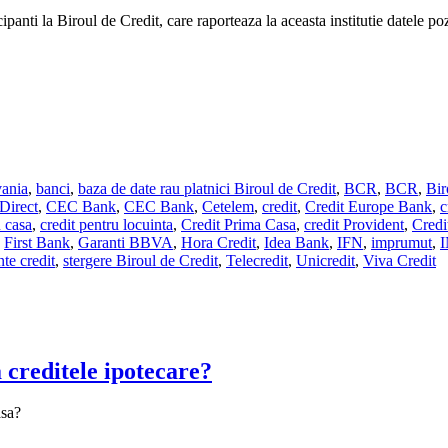
nti la Biroul de Credit, care raporteaza la aceasta institutie datele poziti
vania
,
banci
,
baza de date rau platnici Biroul de Credit
,
BCR
,
BCR
,
Bir
Direct
,
CEC Bank
,
CEC Bank
,
Cetelem
,
credit
,
Credit Europe Bank
,
c
u casa
,
credit pentru locuinta
,
Credit Prima Casa
,
credit Provident
,
Credi
,
First Bank
,
Garanti BBVA
,
Hora Credit
,
Idea Bank
,
IFN
,
imprumut
,
nte credit
,
stergere Biroul de Credit
,
Telecredit
,
Unicredit
,
Viva Credit
 creditele ipotecare?
asa?