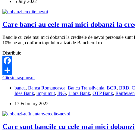
5 July 2022
la
un
credit
pentru
Care banci au cele mai mici dobanzi la cre
casa
in
lei
Bancile cu cele mai mici dobanzi la creditele de nevoi personale su
10% pe an, conform topului realizat de Bancherul.ro.…
Distribuie
Facebook
Care
Citeste raspunsul
Share
banci
banca
,
Banca Romaneasca
,
Banca Transilvania
,
BCR
,
BRD
,
C
au
Idea Bank
,
imprumut
,
ING
,
Libra Bank
,
OTP Bank
,
Raiffeise
cele
mai
17 February 2022
mici
dobanzi
la
creditele
Care sunt bancile cu cele mai mici dobanzi
de
nevoi