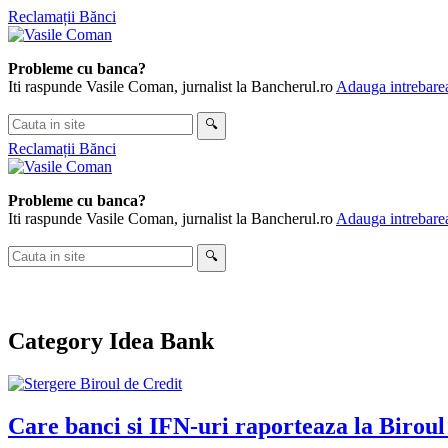
Skip
Reclamații Bănci
to
content
Probleme cu banca?
Iti raspunde Vasile Coman, jurnalist la Bancherul.ro
Adauga intrebarea
Cauta
🔍
in
Reclamații Bănci
site
Probleme cu banca?
Iti raspunde Vasile Coman, jurnalist la Bancherul.ro
Adauga intrebarea
Cauta
🔍
in
site
Category
Idea Bank
Care banci si IFN-uri raporteaza la Biroul 