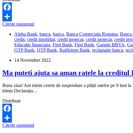
Facebook
Care
Citeste raspunsul
Share
banci
Alpha Bank
,
banca
,
banca
,
Banca Comerciala Romana
,
Banca
au
credit
,
credit imobiliar
,
credit ipotecar
,
credit ipotecar
,
credit pen
cele
Educatie financiara
,
First Bank
,
First Bank
,
Garanti BBVA
,
Ga
mai
OTP Bank
,
OTP Bank
,
Raiffeisen Bank
,
reclamatie banca
,
rec
mici
dobanzi
14 November 2022
fixe
la
Ma puteti ajuta sa aman ratele la creditul
creditele
ipotecare?
Buna ziua! Am trimis cerere de suspendare a plății ratelor pe 9 luni l
trimis Declarația…
Distribuie
Facebook
Ma
Citeste raspunsul
Share
puteti