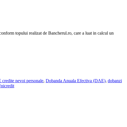
onform topului realizat de Bancherul.ro, care a luat in calcul un
credite nevoi personale
,
Dobanda Anuala Efectiva (DAE)
,
dobanzi
nicredit