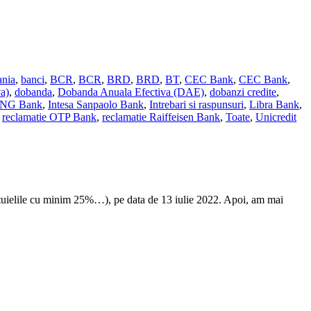
ania
,
banci
,
BCR
,
BCR
,
BRD
,
BRD
,
BT
,
CEC Bank
,
CEC Bank
,
a)
,
dobanda
,
Dobanda Anuala Efectiva (DAE)
,
dobanzi credite
,
ING Bank
,
Intesa Sanpaolo Bank
,
Intrebari si raspunsuri
,
Libra Bank
,
,
reclamatie OTP Bank
,
reclamatie Raiffeisen Bank
,
Toate
,
Unicredit
heltuielile cu minim 25%…), pe data de 13 iulie 2022. Apoi, am mai