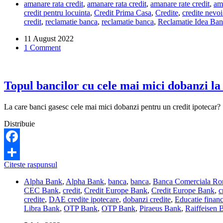
amanare rata credit
,
amanare rata credit
,
amanare rate credit
,
ama
ajuta
credit pentru locuinta
,
Credit Prima Casa
,
Credite
,
credite nevoi
sa
credit
,
reclamatie banca
,
reclamatie banca
,
Reclamatie Idea Ba
aman
ratele
11 August 2022
la
1 Comment
creditul
Idea
Bank?
Topul bancilor cu cele mai mici dobanzi la 
La care banci gasesc cele mai mici dobanzi pentru un credit ipotecar?
Distribuie
Facebook
Topul
Citeste raspunsul
Share
bancilor
Alpha Bank
,
Alpha Bank
,
banca
,
banca
,
Banca Comerciala R
cu
CEC Bank
,
credit
,
Credit Europe Bank
,
Credit Europe Bank
,
c
cele
credite
,
DAE credite ipotecare
,
dobanzi credite
,
Educatie financ
mai
Libra Bank
,
OTP Bank
,
OTP Bank
,
Piraeus Bank
,
Raiffeisen 
mici
dobanzi