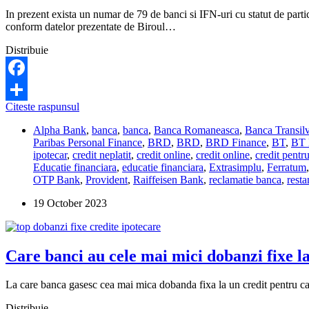
In prezent exista un numar de 79 de banci si IFN-uri cu statut de participa
conform datelor prezentate de Biroul…
Distribuie
Facebook
Care
Citeste raspunsul
Share
banci
Alpha Bank
,
banca
,
banca
,
Banca Romaneasca
,
Banca Transil
si
Paribas Personal Finance
,
BRD
,
BRD
,
BRD Finance
,
BT
,
BT 
IFN-
ipotecar
,
credit neplatit
,
credit online
,
credit online
,
credit pentr
uri
Educatie financiara
,
educatie financiara
,
Extrasimplu
,
Ferratum
raporteaza
OTP Bank
,
Provident
,
Raiffeisen Bank
,
reclamatie banca
,
resta
la
Biroul
19 October 2023
de
Credit
datele
clientilor?
Care banci au cele mai mici dobanzi fixe la
La care banca gasesc cea mai mica dobanda fixa la un credit pentru c
Distribuie