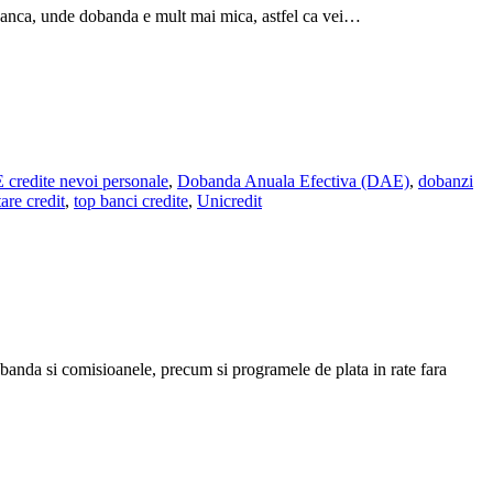
a banca, unde dobanda e mult mai mica, astfel ca vei…
credite nevoi personale
,
Dobanda Anuala Efectiva (DAE)
,
dobanzi
tare credit
,
top banci credite
,
Unicredit
dobanda si comisioanele, precum si programele de plata in rate fara