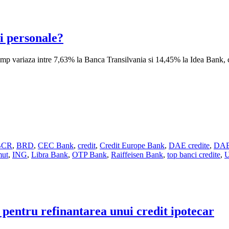
i personale?
ump variaza intre 7,63% la Banca Transilvania si 14,45% la Idea Bank, c
BCR
,
BRD
,
CEC Bank
,
credit
,
Credit Europe Bank
,
DAE credite
,
DAE 
mut
,
ING
,
Libra Bank
,
OTP Bank
,
Raiffeisen Bank
,
top banci credite
,
U
 pentru refinantarea unui credit ipotecar