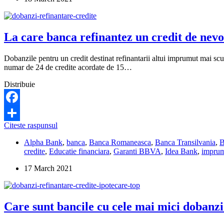
card
de
credit
cu
La care banca refinantez un credit de nevo
dobanda
mare?
Dobanzile pentru un credit destinat refinantarii altui imprumut mai sc
numar de 24 de credite acordate de 15…
Distribuie
Facebook
La
Citeste raspunsul
Share
care
Alpha Bank
,
banca
,
Banca Romaneasca
,
Banca Transilvania
,
banca
credite
,
Educatie financiara
,
Garanti BBVA
,
Idea Bank
,
impru
refinantez
un
17 March 2021
credit
de
nevoi
personale?
Care sunt bancile cu cele mai mici dobanzi