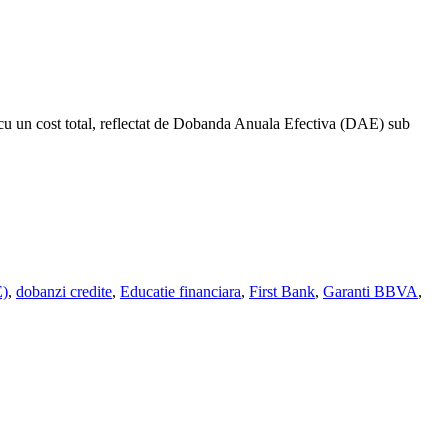
u un cost total, reflectat de Dobanda Anuala Efectiva (DAE) sub
E)
,
dobanzi credite
,
Educatie financiara
,
First Bank
,
Garanti BBVA
,