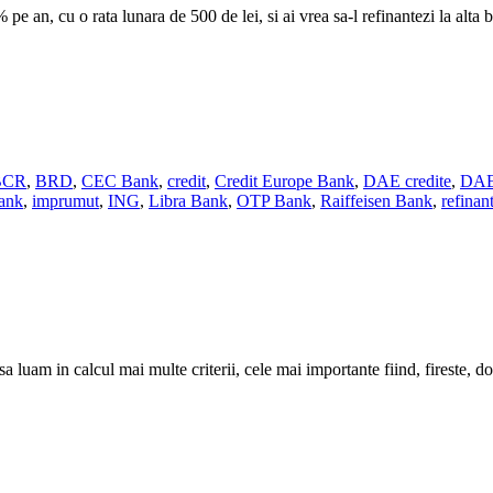
e an, cu o rata lunara de 500 de lei, si ai vrea sa-l refinantezi la alt
BCR
,
BRD
,
CEC Bank
,
credit
,
Credit Europe Bank
,
DAE credite
,
DAE 
ank
,
imprumut
,
ING
,
Libra Bank
,
OTP Bank
,
Raiffeisen Bank
,
refinan
sa luam in calcul mai multe criterii, cele mai importante fiind, fireste, 