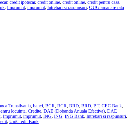
tecar
,
credit ipotecar
,
credit online
,
credit online
,
credit pentru casa
,
ank
,
Imprumut
,
imprumut
,
Intrebari si raspunsuri
,
OUG amanare rata
nca Transilvania
,
banci
,
BCR
,
BCR
,
BRD
,
BRD
,
BT
,
CEC Bank
,
pentru locuinta
,
Credite
,
DAE (Dobanda Anuala Efectiva)
,
DAE
k
,
Imprumut
,
imprumut
,
ING
,
ING
,
ING Bank
,
Intrebari si raspunsuri
,
edit
,
UniCredit Bank