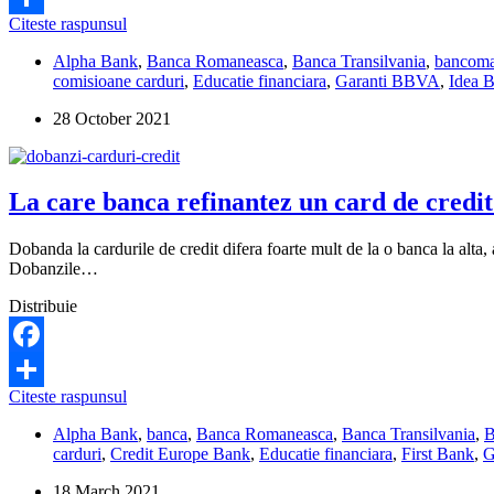
Care
Citeste raspunsul
Share
sunt
Alpha Bank
,
Banca Romaneasca
,
Banca Transilvania
,
bancoma
cele
comisioane carduri
,
Educatie financiara
,
Garanti BBVA
,
Idea 
mai
bune
28 October 2021
carduri
de
credit?
La care banca refinantez un card de cred
Dobanda la cardurile de credit difera foarte mult de la o banca la alt
Dobanzile…
Distribuie
Facebook
La
Citeste raspunsul
Share
care
Alpha Bank
,
banca
,
Banca Romaneasca
,
Banca Transilvania
,
banca
carduri
,
Credit Europe Bank
,
Educatie financiara
,
First Bank
,
G
refinantez
un
18 March 2021