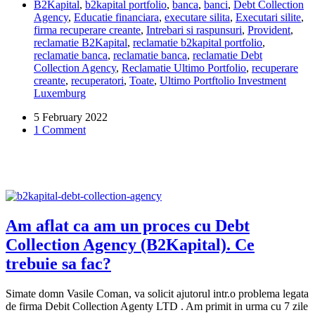
B2Kapital
,
b2kapital portfolio
,
banca
,
banci
,
Debt Collection
legatura
Agency
,
Educatie financiara
,
executare silita
,
Executari silite
,
cu
firma recuperare creante
,
Intrebari si raspunsuri
,
Provident
,
Ultimo
reclamatie B2Kapital
,
reclamatie b2kapital portfolio
,
Portofolio,
reclamatie banca
,
reclamatie banca
,
reclamatie Debt
pentru
Collection Agency
,
Reclamatie Ultimo Portfolio
,
recuperare
plata
creante
,
recuperatori
,
Toate
,
Ultimo Portftolio Investment
datoriei?
Luxemburg
5 February 2022
1 Comment
Am aflat ca am un proces cu Debt
Collection Agency (B2Kapital). Ce
trebuie sa fac?
Simate domn Vasile Coman, va solicit ajutorul intr.o problema legata
de firma Debit Collection Agenty LTD . Am primit in urma cu 7 zile