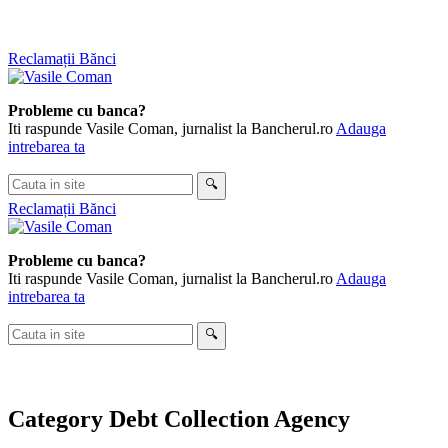
Skip
Reclamații Bănci
to
content
Probleme cu banca?
Iti raspunde Vasile Coman, jurnalist la Bancherul.ro
Adauga
intrebarea ta
Cauta
🔍
in
Reclamații Bănci
site
Probleme cu banca?
Iti raspunde Vasile Coman, jurnalist la Bancherul.ro
Adauga
intrebarea ta
Cauta
🔍
in
site
Category
Debt Collection Agency