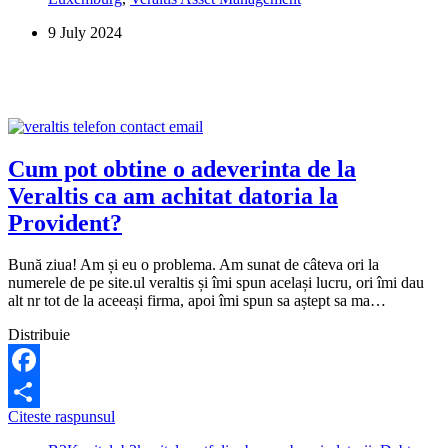
adresa
9 July 2024
de
inchidere
a
datoriei?
Cum pot obtine o adeverinta de la
Veraltis ca am achitat datoria la
Provident?
Bună ziua! Am și eu o problema. Am sunat de câteva ori la
numerele de pe site.ul veraltis și îmi spun același lucru, ori îmi dau
alt nr tot de la aceeași firma, apoi îmi spun sa aștept sa ma…
Distribuie
Facebook
Cum
Citeste raspunsul
Share
pot