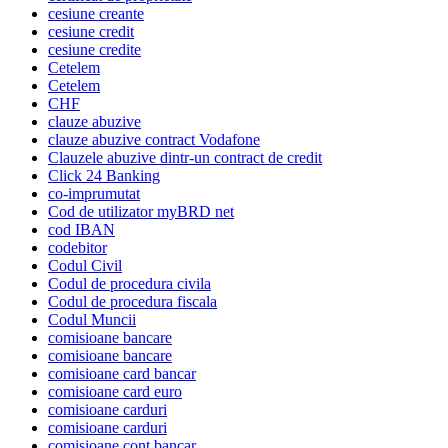
cesiune creante
cesiune credit
cesiune credite
Cetelem
Cetelem
CHF
clauze abuzive
clauze abuzive contract Vodafone
Clauzele abuzive dintr-un contract de credit
Click 24 Banking
co-imprumutat
Cod de utilizator myBRD net
cod IBAN
codebitor
Codul Civil
Codul de procedura civila
Codul de procedura fiscala
Codul Muncii
comisioane bancare
comisioane bancare
comisioane card bancar
comisioane card euro
comisioane carduri
comisioane carduri
comisioane cont bancar