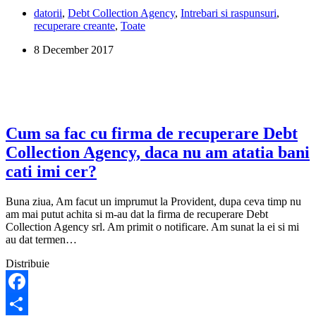
sunt
datorii
,
Debt Collection Agency
,
Intrebari si raspunsuri
,
datele
recuperare creante
,
Toate
de
contact
8 December 2017
ale
firmei
de
recuperare
creante
Debt
Collection
Cum sa fac cu firma de recuperare Debt
Agency?
Collection Agency, daca nu am atatia bani
cati imi cer?
Buna ziua, Am facut un imprumut la Provident, dupa ceva timp nu
am mai putut achita si m-au dat la firma de recuperare Debt
Collection Agency srl. Am primit o notificare. Am sunat la ei si mi
au dat termen…
Distribuie
Facebook