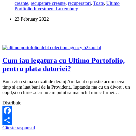
creante
,
recuperare creante
,
recuperatori
,
Toate
,
Ultimo
Ultimo
Portftolio Investment Luxemburg
Portofolio
Invesment
23 February 2022
S
A
unde
gasesc?
Cum iau legatura cu Ultimo Portofolio,
pentru plata datoriei?
Buna ziua si ma scuzati de deranj Am facut o prostie acum ceva
timp si am luat bani de la Provident.. luptandu ma cu un divort , un
copil,si o chirie ..clar nu am putut sa mai achit nimic firmei…
Distribuie
Facebook
Cum
Citeste raspunsul
Share
iau