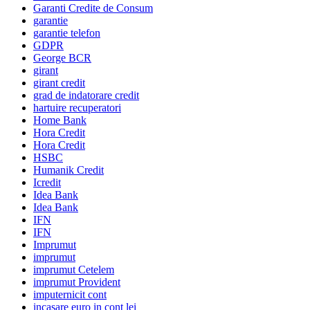
Garanti Credite de Consum
garantie
garantie telefon
GDPR
George BCR
girant
girant credit
grad de indatorare credit
hartuire recuperatori
Home Bank
Hora Credit
Hora Credit
HSBC
Humanik Credit
Icredit
Idea Bank
Idea Bank
IFN
IFN
Imprumut
imprumut
imprumut Cetelem
imprumut Provident
imputernicit cont
incasare euro in cont lei