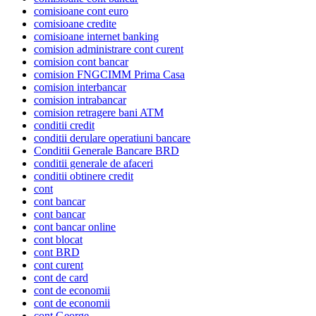
comisioane cont euro
comisioane credite
comisioane internet banking
comision administrare cont curent
comision cont bancar
comision FNGCIMM Prima Casa
comision interbancar
comision intrabancar
comision retragere bani ATM
conditii credit
conditii derulare operatiuni bancare
Conditii Generale Bancare BRD
conditii generale de afaceri
conditii obtinere credit
cont
cont bancar
cont bancar
cont bancar online
cont blocat
cont BRD
cont curent
cont de card
cont de economii
cont de economii
cont George