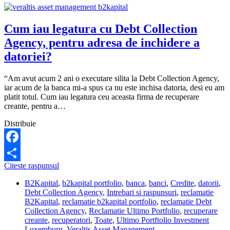
Cum iau legatura cu Debt Collection
Agency, pentru adresa de inchidere a
datoriei?
“Am avut acum 2 ani o executare silita la Debt Collection Agency,
iar acum de la banca mi-a spus ca nu este inchisa datoria, desi eu am
platit totul. Cum iau legatura ceu aceasta firma de recuperare
creante, pentru a…
Distribuie
Facebook
Cum
Citeste raspunsul
Share
iau
B2Kapital
,
b2kapital portfolio
,
banca
,
banci
,
Credite
,
datorii
,
legatura
Debt Collection Agency
,
Intrebari si raspunsuri
,
reclamatie
cu
B2Kapital
,
reclamatie b2kapital portfolio
,
reclamatie Debt
Debt
Collection Agency
,
Reclamatie Ultimo Portfolio
,
recuperare
Collection
creante
,
recuperatori
,
Toate
,
Ultimo Portftolio Investment
Agency,
Luxemburg
,
Veraltis Asset Management
pentru