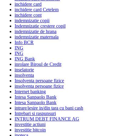
inchidere card
inchidere card Cetelem
inchidere cont
indemnizatie copii
Indemnizatie crestere copil
indemnizatie de hrana
indemnizatie maternala
Info BCR
ING
ING
ING Bank
inrolare Biroul de Credit
inselatorie
insolventa
Insolventa persoane fizice
insolventa persoane fizice
Internet banking
Intesa Sanpaolo Bank
Intesa Sanpaolo Bank
intrare/iesire in/din tara cu bani cash
Intrebari si raspunsuri
INTRUM DEBT FINANCE AG
investitie actiuni
investitie bitcoin
ipoteca