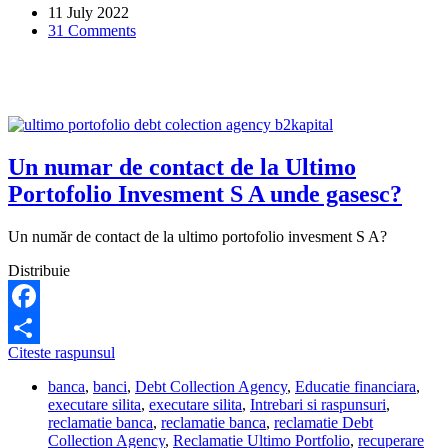
11 July 2022
Management
31 Comments
Srl,
cel
mai
nou
preluant
al
Debt
Collection
Un numar de contact de la Ultimo
Agency?
Portofolio Invesment S A unde gasesc?
Un număr de contact de la ultimo portofolio invesment S A?
Distribuie
Facebook
Un
Citeste raspunsul
Share
numar
banca
,
banci
,
Debt Collection Agency
,
Educatie financiara
,
de
executare silita
,
executare silita
,
Intrebari si raspunsuri
,
contact
reclamatie banca
,
reclamatie banca
,
reclamatie Debt
de
Collection Agency
,
Reclamatie Ultimo Portfolio
,
recuperare
la