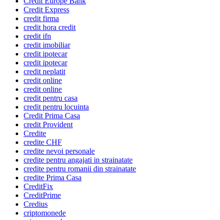
Credit Europe Bank
Credit Express
credit firma
credit hora credit
credit ifn
credit imobiliar
credit ipotecar
credit ipotecar
credit neplatit
credit online
credit online
credit pentru casa
credit pentru locuinta
Credit Prima Casa
credit Provident
Credite
credite CHF
credite nevoi personale
credite pentru angajati in strainatate
credite pentru romanii din strainatate
credite Prima Casa
CreditFix
CreditPrime
Credius
criptomonede