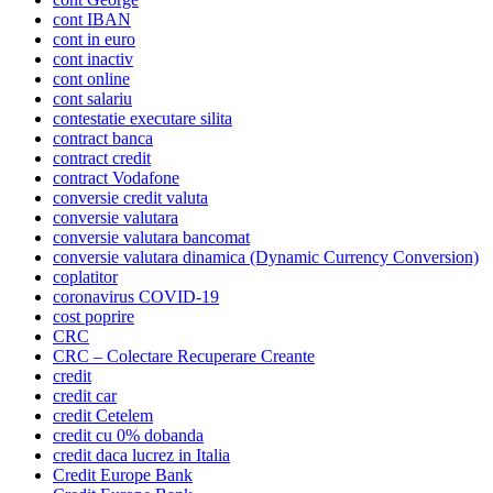
cont IBAN
cont in euro
cont inactiv
cont online
cont salariu
contestatie executare silita
contract banca
contract credit
contract Vodafone
conversie credit valuta
conversie valutara
conversie valutara bancomat
conversie valutara dinamica (Dynamic Currency Conversion)
coplatitor
coronavirus COVID-19
cost poprire
CRC
CRC – Colectare Recuperare Creante
credit
credit car
credit Cetelem
credit cu 0% dobanda
credit daca lucrez in Italia
Credit Europe Bank