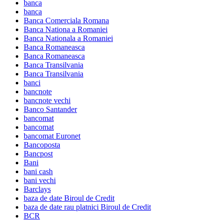
banca
banca
Banca Comerciala Romana
Banca Nationa a Romaniei
Banca Nationala a Romaniei
Banca Romaneasca
Banca Romaneasca
Banca Transilvania
Banca Transilvania
banci
bancnote
bancnote vechi
Banco Santander
bancomat
bancomat
bancomat Euronet
Bancoposta
Bancpost
Bani
bani cash
bani vechi
Barclays
baza de date Biroul de Credit
baza de date rau platnici Biroul de Credit
BCR