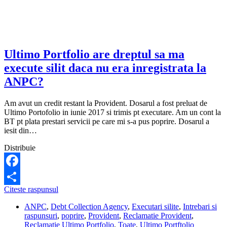
recuperare
creante
ULTIMO
PORTFOLIO
INVESTMENT
(LUXEMBOURG)
Ultimo Portfolio are dreptul sa ma
SA?
execute silit daca nu era inregistrata la
ANPC?
Am avut un credit restant la Provident. Dosarul a fost preluat de
Ultimo Portofolio in iunie 2017 si trimis pt executare. Am un cont la
BT pt plata prestari servicii pe care mi s-a pus poprire. Dosarul a
iesit din…
Distribuie
Facebook
Ultimo
Citeste raspunsul
Share
Portfolio
ANPC
,
Debt Collection Agency
,
Executari silite
,
Intrebari si
are
raspunsuri
,
poprire
,
Provident
,
Reclamatie Provident
,
dreptul
Reclamatie Ultimo Portfolio
,
Toate
,
Ultimo Portftolio
sa