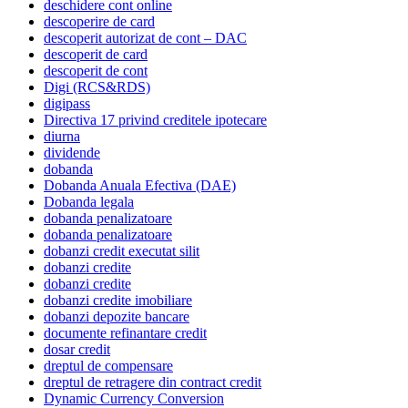
deschidere cont online
descoperire de card
descoperit autorizat de cont – DAC
descoperit de card
descoperit de cont
Digi (RCS&RDS)
digipass
Directiva 17 privind creditele ipotecare
diurna
dividende
dobanda
Dobanda Anuala Efectiva (DAE)
Dobanda legala
dobanda penalizatoare
dobanda penalizatoare
dobanzi credit executat silit
dobanzi credite
dobanzi credite
dobanzi credite imobiliare
dobanzi depozite bancare
documente refinantare credit
dosar credit
dreptul de compensare
dreptul de retragere din contract credit
Dynamic Currency Conversion