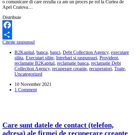
o comunicare di care rezulta ca am un proces pe rol la Curtea de
Apel Craiova…
Distribuie
Facebook
Am
Citeste raspunsul
Share
aflat
B2Kapital
,
banca
,
banci
,
Debt Collection Agency
,
executare
ca
silita
,
Executari silite
,
Intrebari si raspunsuri
,
Provident
,
am
reclamatie B2Kapital
,
reclamatie banca
,
reclamatie Debt
un
Collection Agency
,
recuperare creante
,
recuperatori
,
Toate
,
proces
Uncategorized
cu
Debt
10 November 2021
Collection
1 Comment
Agency
(B2Kapital).
Ce
trebuie
sa
fac?
Care sunt datele de contact (telefon,
adresa) ale firmei de recuperare creante