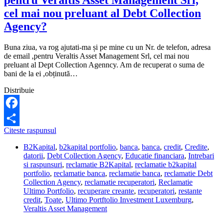
pentru Veraltis Asset Management Srl,
cel mai nou preluant al Debt Collection
Agency?
Buna ziua, va rog ajutati-ma și pe mine cu un Nr. de telefon, adresa
de email ,pentru Veraltis Asset Management Srl, cel mai nou
preluant al Dept Collection Agenncy. Am de recuperat o suma de
bani de la ei ,obținută…
Distribuie
Facebook
Care
Citeste raspunsul
Share
este
B2Kapital
,
b2kapital portfolio
,
banca
,
banca
,
credit
,
Credite
,
nr.
datorii
,
Debt Collection Agency
,
Educatie financiara
,
Intrebari
de
si raspunsuri
,
reclamatie B2Kapital
,
reclamatie b2kapital
telefon,
portfolio
,
reclamatie banca
,
reclamatie banca
,
reclamatie Debt
adresa
Collection Agency
,
reclamatie recuperatori
,
Reclamatie
de
Ultimo Portfolio
,
recuperare creante
,
recuperatori
,
restante
email,
credit
,
Toate
,
Ultimo Portftolio Investment Luxemburg
,
pentru
Veraltis Asset Management
Veraltis
Asset