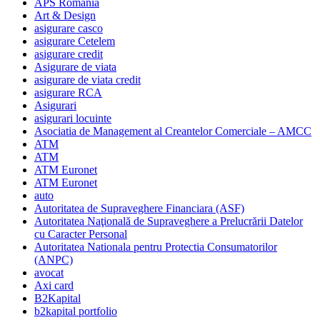
APS Romania
Art & Design
asigurare casco
asigurare Cetelem
asigurare credit
Asigurare de viata
asigurare de viata credit
asigurare RCA
Asigurari
asigurari locuinte
Asociatia de Management al Creantelor Comerciale – AMCC
ATM
ATM
ATM Euronet
ATM Euronet
auto
Autoritatea de Supraveghere Financiara (ASF)
Autoritatea Naţională de Supraveghere a Prelucrării Datelor
cu Caracter Personal
Autoritatea Nationala pentru Protectia Consumatorilor
(ANPC)
avocat
Axi card
B2Kapital
b2kapital portfolio