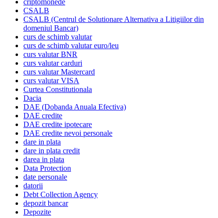
criptomonede
CSALB
CSALB (Centrul de Solutionare Alternativa a Litigiilor din
domeniul Bancar)
curs de schimb valutar
curs de schimb valutar euro/leu
curs valutar BNR
curs valutar carduri
curs valutar Mastercard
curs valutar VISA
Curtea Constitutionala
Dacia
DAE (Dobanda Anuala Efectiva)
DAE credite
DAE credite ipotecare
DAE credite nevoi personale
dare in plata
dare in plata credit
darea in plata
Data Protection
date personale
datorii
Debt Collection Agency
depozit bancar
Depozite