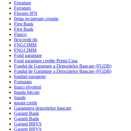
Ferratum
Ferratum
Finopro IFN
firma recuperare creante
First Bank
First Bank
Flanco
flexcredit ifn
FNGCIMM
FNGCIMM
Fond garantare
Fond garantare credite Prima Casa
Fondul de Garantare a Depozitelor Bancare (FGDB)
Fondul de Garantare a Depozitelor Bancare (FGDB)
fonduri europene
Fortunato
franci elvetieni
frauda bitcoin
fraude
garant credit
Garantarea depozitelor bancare
Garanti Bank
Garanti Bank
Garanti BBVA
Garanti BBVA