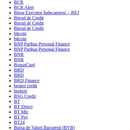
BCR
BCR Alert
Birou Executor Judecatoresc – BEJ
Biroul de Credit
Biroul de Credit
Biroul de Credit
bitcoin
bitcoin
BNP Paribas Personal Finance
BNP Paribas Personal Finance
BNR
BNR
BonusCard
BRD
BRD
BRD Finance
broker credit
brokeri
BSG Credit
BT
BT Direct
BT Mic
BT Pay
BT24
Bursa de Valori Bucuresti (BVB)