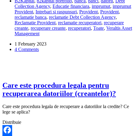
B2Kapital
,
b2kapital portfolio
,
banca
,
banci
,
datorii
,
Debt
obtine
Collection Agency
,
Educatie financiara
,
imprumut
,
imprumut
o
Provident
,
Intrebari si raspunsuri
,
Provident
,
Provident
,
adeverinta
reclamatie banca
,
reclamatie Debt Collection Agency
,
de
Reclamatie Provident
,
reclamatie recuperatori
,
recuperare
la
creante
,
recuperare creante
,
recuperatori
,
Toate
,
Veraltis Asset
Veraltis
Management
ca
am
1 February 2023
achitat
4 Comments
datoria
la
Provident?
Care este procedura legala pentru
recuperarea datoriilor (creantelor)?
Care este procedura legala de recuperare a datoriilor la credite? Ce
lege se aplica?
Distribuie