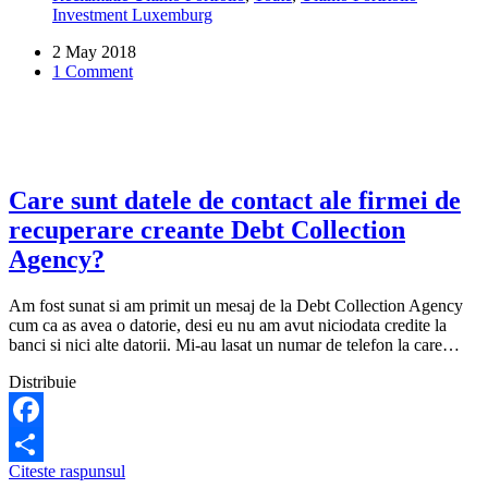
Investment Luxemburg
ma
execute
2 May 2018
silit
1 Comment
daca
nu
era
inregistrata
la
ANPC?
Care sunt datele de contact ale firmei de
recuperare creante Debt Collection
Agency?
Am fost sunat si am primit un mesaj de la Debt Collection Agency
cum ca as avea o datorie, desi eu nu am avut niciodata credite la
banci si nici alte datorii. Mi-au lasat un numar de telefon la care…
Distribuie
Facebook
Care
Citeste raspunsul
Share