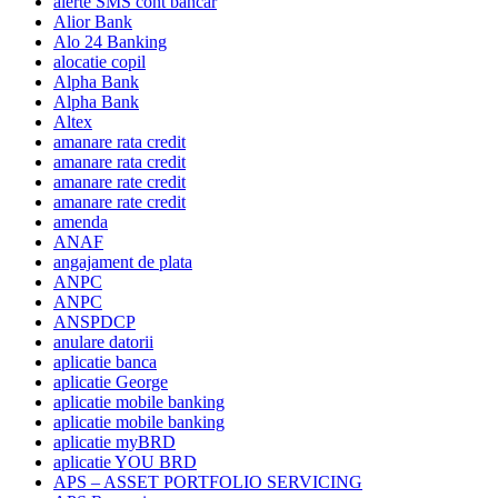
alerte SMS cont bancar
Alior Bank
Alo 24 Banking
alocatie copil
Alpha Bank
Alpha Bank
Altex
amanare rata credit
amanare rata credit
amanare rate credit
amanare rate credit
amenda
ANAF
angajament de plata
ANPC
ANPC
ANSPDCP
anulare datorii
aplicatie banca
aplicatie George
aplicatie mobile banking
aplicatie mobile banking
aplicatie myBRD
aplicatie YOU BRD
APS – ASSET PORTFOLIO SERVICING