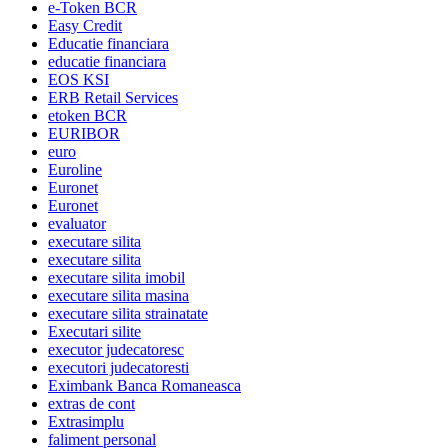
e-Token BCR
Easy Credit
Educatie financiara
educatie financiara
EOS KSI
ERB Retail Services
etoken BCR
EURIBOR
euro
Euroline
Euronet
Euronet
evaluator
executare silita
executare silita
executare silita imobil
executare silita masina
executare silita strainatate
Executari silite
executor judecatoresc
executori judecatoresti
Eximbank Banca Romaneasca
extras de cont
Extrasimplu
faliment personal