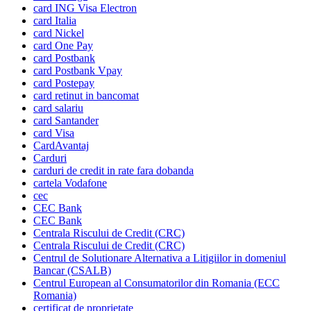
card ING Visa Electron
card Italia
card Nickel
card One Pay
card Postbank
card Postbank Vpay
card Postepay
card retinut in bancomat
card salariu
card Santander
card Visa
CardAvantaj
Carduri
carduri de credit in rate fara dobanda
cartela Vodafone
cec
CEC Bank
CEC Bank
Centrala Riscului de Credit (CRC)
Centrala Riscului de Credit (CRC)
Centrul de Solutionare Alternativa a Litigiilor in domeniul
Bancar (CSALB)
Centrul European al Consumatorilor din Romania (ECC
Romania)
certificat de proprietate