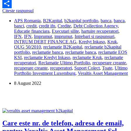
Facebook
Care
Citeste raspunsul
Share
este
APS Romania
,
B2Kapital
,
b2kapital portfolio
,
banca
,
banca
,
procedura
banci
,
credit
,
credit ifn
,
Credite
,
Debt Collection Agency
,
legala
Educatie financiara
,
Executari silite
,
hartuire recuperatori
,
pentru
IFN
,
IFN
,
Imprumut
,
imprumut
,
Intrebari si raspunsuri
,
recuperarea
INTRUM DEBT FINANCE AG
,
Kredyt Inkaso
,
Kruk
,
datoriilor
OUG 50/2010
,
reclamatie B2Kapital
,
reclamatie b2kapital
(creantelor)?
portfolio
,
reclamatie banca
,
reclamatie banca
,
reclamatie EOS
KSI
,
reclamatie Kredyt Inkaso
,
reclamatie Kruk
,
reclamatie
recuperatori
,
Reclamatie Ultimo Portfolio
,
recuperare creante
,
recuperare creante
,
recuperatori
,
Suport Colect
,
Toate
,
Ultimo
Portftolio Investment Luxemburg
,
Veraltis Asset Management
8 August 2022
Care este nr. de telefon, adresa de email,