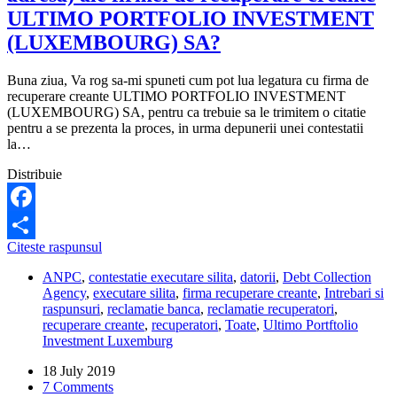
ULTIMO PORTFOLIO INVESTMENT
(LUXEMBOURG) SA?
Buna ziua, Va rog sa-mi spuneti cum pot lua legatura cu firma de
recuperare creante ULTIMO PORTFOLIO INVESTMENT
(LUXEMBOURG) SA, pentru ca trebuie sa le trimitem o citatie
pentru a se prezenta la proces, in urma depunerii unei contestatii
la…
Distribuie
Facebook
Care
Citeste raspunsul
Share
sunt
ANPC
,
contestatie executare silita
,
datorii
,
Debt Collection
datele
Agency
,
executare silita
,
firma recuperare creante
,
Intrebari si
de
raspunsuri
,
reclamatie banca
,
reclamatie recuperatori
,
contact
recuperare creante
,
recuperatori
,
Toate
,
Ultimo Portftolio
(telefon,
Investment Luxemburg
adresa)
ale
18 July 2019
firmei
7 Comments
de