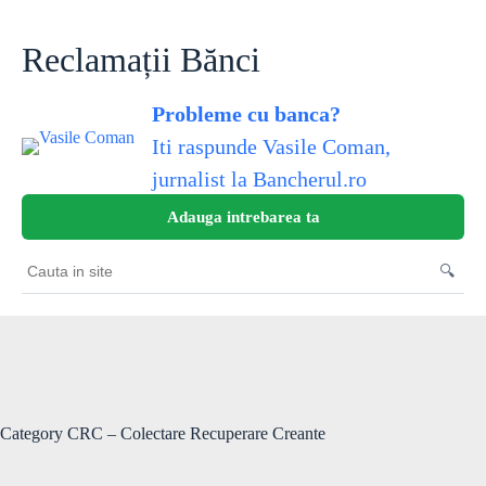
Skip
to
content
Reclamații Bănci
Probleme cu banca?
Iti raspunde Vasile Coman,
jurnalist la Bancherul.ro
Adauga intrebarea ta
🔍
Cauta
in
site
Category
CRC – Colectare Recuperare Creante