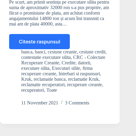
Pe scurt, am primit sentința pe executare silita pentru
suma de aproximativ 32000 ron s-a pus proprire, am
făcut o promisiune de plata, am achitat conform
angajamentului 14800 ron și acum îmi transmit ca
mai am de plata 40000, asta…
Citeste raspunsul
Kruk
mi-
banca
,
banci
,
cesiune creante
,
cesiune credit
,
a
contestatie executare silita
,
CRC - Colectare
dublat
Recuperare Creante
,
Credite
,
datorii
,
datoria
executare silita
,
Executari silite
,
firma
recuperare creante
,
Intrebari si raspunsuri
,
creditului
Kruk
,
reclamatie banca
,
reclamatie Kruk
,
cesionat.
reclamatie recuperatori
,
recuperare creante
,
Ce
recuperatori
,
Toate
pot
sa
11 November 2021
3 Comments
fac?