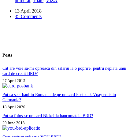
numerar
,
Toate
,
VISA
Pay
din
13 April 2018
Anglia
35 Comments
pot
scoate
bani
din
Romania?
Dacă
da,
Posts
de
la
ce
Cat are voie sa-mi opreasca din salariu la o poprire, pentru neplata unui
bancomat?
card de credit BRD?
27 April 2015
Pot sa scot bani in Romania de pe un card Postbank Vpay emis in
Germania?
18 April 2020
Pot sa folosesc un card Nickel la bancomatele BRD?
29 June 2018
Cum activez aplicatia YOU BRD?