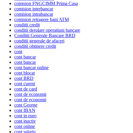
comision FNGCIMM Prima Casa
comision interbancar
comision intrabancar
comision retragere bani ATM
conditii credit
conditii derulare operatiuni bancare
Conditii Generale Bancare BRD
conditii generale de afaceri
conditii obtinere credit
cont
cont bancar
cont bancar
cont bancar online
cont blocat
cont BRD
cont curent
cont de card
cont de economii
cont de economii
cont George
cont IBAN
cont in euro
cont inactiv
cont online
cont salariu