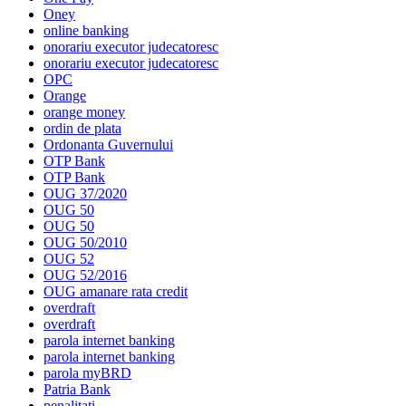
Oney
online banking
onorariu executor judecatoresc
onorariu executor judecatoresc
OPC
Orange
orange money
ordin de plata
Ordonanta Guvernului
OTP Bank
OTP Bank
OUG 37/2020
OUG 50
OUG 50
OUG 50/2010
OUG 52
OUG 52/2016
OUG amanare rata credit
overdraft
overdraft
parola internet banking
parola internet banking
parola myBRD
Patria Bank
penalitati