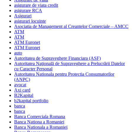
asigurare de viata credit
asigurare RCA
Asigurari
asigurari locuinte
Asociatia de Management al Creantelor Comerciale – AMCC
ATM
ATM
ATM Euronet
ATM Euronet
auto
Autoritatea de Supraveghere Financiara (ASF)
Autoritatea Naţională de Supraveghere a Prelucrării Datelor
cu Caracter Personal
Autoritatea Nationala pentru Protectia Consumatorilor
(ANPC)
avocat
Axi card
B2Kapital
b2kapital portfolio
banca
banca
Banca Comerciala Romana
Banca Nationa a Romaniei
Banca Nationala a Romaniei