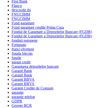
First Bank
Flanco
flexcredit ifn
FNGCIMM
FNGCIMM
Fond garantare
Fond garantare credite Prima Casa
Fondul de Garantare a Depozitelor Bancare (FGDB)
Fondul de Garantare a Depozitelor Bancare (FGDB)
fonduri europene
Fortunato
franci elvetieni
frauda bitcoin
fraude
garant credit
Garantarea depozitelor bancare
Garanti Bank
Garanti Bank
Garanti BBVA
Garanti BBVA
Garanti Credite de Consum
garantie
garantie telefon
GDPR
George BCR