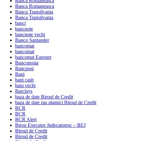
Banca Romaneasca
Banca Romaneasca
Banca Transilvania
Banca Transilvania
banci
bancnote
bancnote vechi
Banco Santander
bancomat
bancomat
bancomat Euronet
Bancoposta
Bancpost
Bani
bani cash
bani vechi
Barclays
baza de date Biroul de Credit
baza de date rau platnici Biroul de Credit
BCR
BCR
BCR Alert
Birou Executor Judecatoresc – BEJ
Biroul de Credit
Biroul de Credit