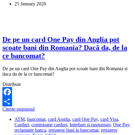
25 January 2020
pe
cardul
Onepay
Visa.
Ce
pot
sa
De pe un card One Pay din Anglia pot
fac?
scoate bani din Romania? Dacă da, de la
ce bancomat?
De pe un card One Pay din Anglia pot scoate bani din Romania si
daca da de la ce bancomat?
Distribuie
Facebook
De
Citeste raspunsul
Share
pe
ATM
,
bancomat
,
card Anglia
,
card One Pay
,
card Visa
,
un
Carduri
,
comisioane carduri
,
Intrebari si raspunsuri
,
One Pay
,
card
reclamatie banca
,
retragere bani la bancomat
,
retragere
One