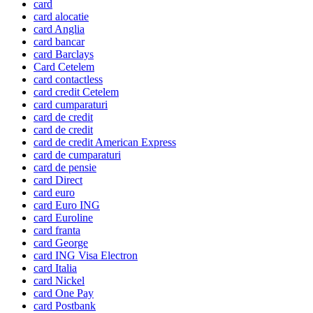
card
card alocatie
card Anglia
card bancar
card Barclays
Card Cetelem
card contactless
card credit Cetelem
card cumparaturi
card de credit
card de credit
card de credit American Express
card de cumparaturi
card de pensie
card Direct
card euro
card Euro ING
card Euroline
card franta
card George
card ING Visa Electron
card Italia
card Nickel
card One Pay
card Postbank