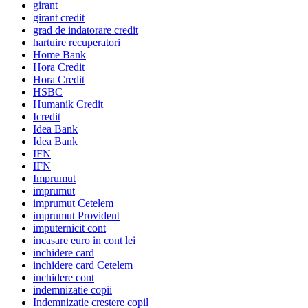
girant
girant credit
grad de indatorare credit
hartuire recuperatori
Home Bank
Hora Credit
Hora Credit
HSBC
Humanik Credit
Icredit
Idea Bank
Idea Bank
IFN
IFN
Imprumut
imprumut
imprumut Cetelem
imprumut Provident
imputernicit cont
incasare euro in cont lei
inchidere card
inchidere card Cetelem
inchidere cont
indemnizatie copii
Indemnizatie crestere copil