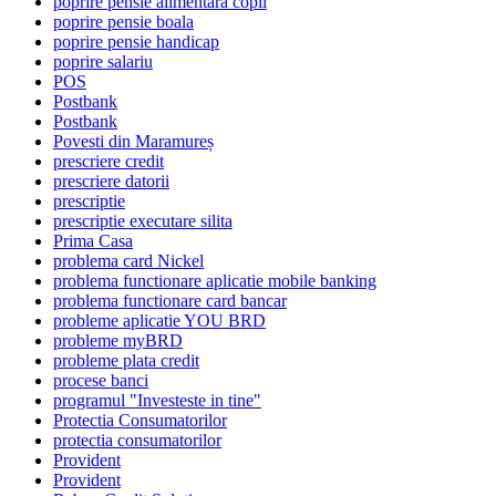
poprire pensie alimentara copil
poprire pensie boala
poprire pensie handicap
poprire salariu
POS
Postbank
Postbank
Povesti din Maramureș
prescriere credit
prescriere datorii
prescriptie
prescriptie executare silita
Prima Casa
problema card Nickel
problema functionare aplicatie mobile banking
problema functionare card bancar
probleme aplicatie YOU BRD
probleme myBRD
probleme plata credit
procese banci
programul "Investeste in tine"
Protectia Consumatorilor
protectia consumatorilor
Provident
Provident