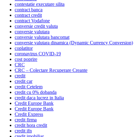
contestatie executare silita
contract banca
contract credit
contract Vodafone
conversie credit valuta
conversie valutara
conversie valutara bancomat
conversie valutara dinamica (Dynamic Currency Conversion)
coplatitor
coronavirus COVID-19
cost poprire
CRC
CRC – Colectare Recuperare Creante
credit
credit car
credit Cetelem
credit cu 0% dobanda
credit daca lucrez in Italia
Credit Europe Bank
Credit Europe Bank
Credit Express
credit firma
credit hora credit
credit ifn
credit imobiliar