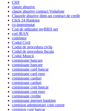
CHF
clauze abuzive
clauze abuzive contract Vodafone
Clauzele abuzive dintr-un contract de credit
Click 24 Banking
co-imprumutat
Cod de utilizator myBRD net
cod IBAN
codebitor
Codul Civil
Codul de procedura civila
Codul de procedura fiscala
Codul Muncii
comisioane bancare
comisioane bancare
comisioane card bancar
comisioane card euro
comisioane carduri
comisioane carduri
comisioane cont bancar
comisioane cont euro
comisioane credite
comisioane internet banking
comision administrare cont curent
comision cont bancar