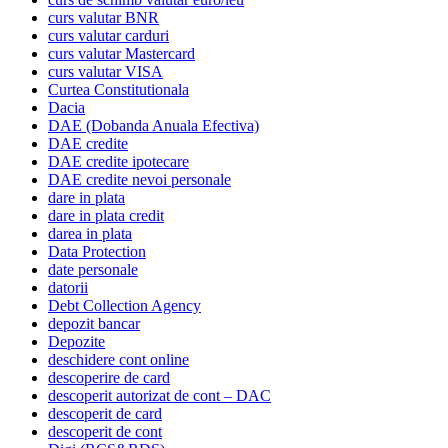
curs valutar BNR
curs valutar carduri
curs valutar Mastercard
curs valutar VISA
Curtea Constitutionala
Dacia
DAE (Dobanda Anuala Efectiva)
DAE credite
DAE credite ipotecare
DAE credite nevoi personale
dare in plata
dare in plata credit
darea in plata
Data Protection
date personale
datorii
Debt Collection Agency
depozit bancar
Depozite
deschidere cont online
descoperire de card
descoperit autorizat de cont – DAC
descoperit de card
descoperit de cont