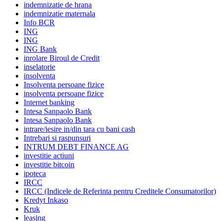
indemnizatie de hrana
indemnizatie maternala
Info BCR
ING
ING
ING Bank
inrolare Biroul de Credit
inselatorie
insolventa
Insolventa persoane fizice
insolventa persoane fizice
Internet banking
Intesa Sanpaolo Bank
Intesa Sanpaolo Bank
intrare/iesire in/din tara cu bani cash
Intrebari si raspunsuri
INTRUM DEBT FINANCE AG
investitie actiuni
investitie bitcoin
ipoteca
IRCC
IRCC (Indicele de Referinta pentru Creditele Consumatorilor)
Kredyt Inkaso
Kruk
leasing