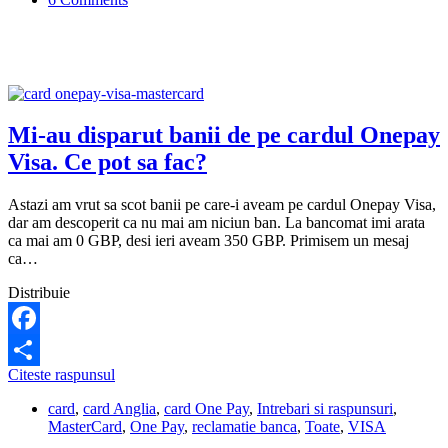
cardul
Lloydsbank
din
Anglia.
Ce
pot
sa
fac?
Mi-au disparut banii de pe cardul Onepay
Visa. Ce pot sa fac?
Astazi am vrut sa scot banii pe care-i aveam pe cardul Onepay Visa,
dar am descoperit ca nu mai am niciun ban. La bancomat imi arata
ca mai am 0 GBP, desi ieri aveam 350 GBP. Primisem un mesaj
ca…
Distribuie
Facebook
Mi-
Citeste raspunsul
Share
au
card
,
card Anglia
,
card One Pay
,
Intrebari si raspunsuri
,
disparut
MasterCard
,
One Pay
,
reclamatie banca
,
Toate
,
VISA
banii
de