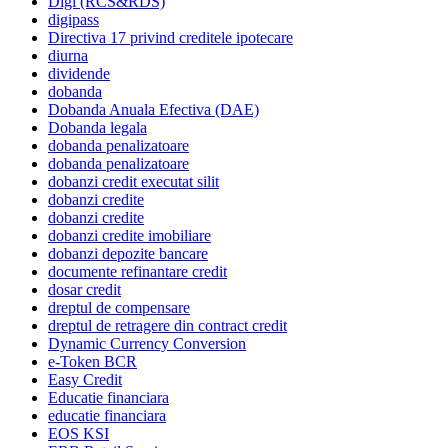
Digi (RCS&RDS)
digipass
Directiva 17 privind creditele ipotecare
diurna
dividende
dobanda
Dobanda Anuala Efectiva (DAE)
Dobanda legala
dobanda penalizatoare
dobanda penalizatoare
dobanzi credit executat silit
dobanzi credite
dobanzi credite
dobanzi credite imobiliare
dobanzi depozite bancare
documente refinantare credit
dosar credit
dreptul de compensare
dreptul de retragere din contract credit
Dynamic Currency Conversion
e-Token BCR
Easy Credit
Educatie financiara
educatie financiara
EOS KSI