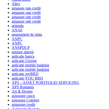
Altex
amanare rata credit
amanare rata credit
amanare rate credit
amanare rate credit
amenda
ANAF
angajament de plata
ANPC
ANPC
ANSPDCP
anulare datorii
aplicatie banca
aplicatie George
aplicatie mobile banking
aplicatie mobile banking
aplicatie myBRD
aplicatie YOU BRD
APS – ASSET PORTFOLIO SERVICING
APS Romania
Art & Design
asigurare casco
asigurare Cetelem
asigurare credit
Asigurare de viata