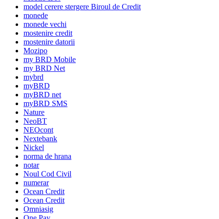
model cerere stergere Biroul de Credit
monede
monede vechi
mostenire credit
mostenire datorii
Mozipo
my BRD Mobile
my BRD Net
mybrd
myBRD
myBRD net
myBRD SMS
Nature
NeoBT
NEOcont
Nextebank
Nickel
norma de hrana
notar
Noul Cod Civil
numerar
Ocean Credit
Ocean Credit
Omniasig
One Pay