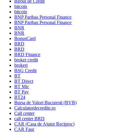
Biroul de Credit
bitcoin
bitcoin
BNP Paribas Personal Finance
BNP Paribas Personal Finance
BNR
BNR
BonusCard
BRD
BRD
BRD Finance
broker credit
brokeri
BSG Credit
BT
BT Direct
BT Mic
BT Pay
BT24
Bursa de Valori Bucuresti (BVB)
Calculatordecredite.ro
Call center
call center BRD
CAR (Casa de Ajutor Reciproc)
CAR Faur