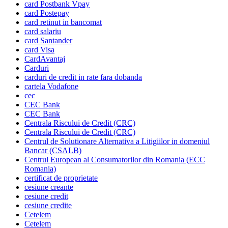
card Postbank Vpay
card Postepay
card retinut in bancomat
card salariu
card Santander
card Visa
CardAvantaj
Carduri
carduri de credit in rate fara dobanda
cartela Vodafone
cec
CEC Bank
CEC Bank
Centrala Riscului de Credit (CRC)
Centrala Riscului de Credit (CRC)
Centrul de Solutionare Alternativa a Litigiilor in domeniul
Bancar (CSALB)
Centrul European al Consumatorilor din Romania (ECC
Romania)
certificat de proprietate
cesiune creante
cesiune credit
cesiune credite
Cetelem
Cetelem