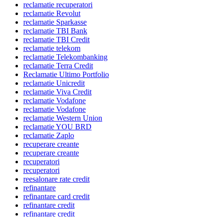
reclamatie recuperatori
reclamatie Revolut
reclamatie Sparkasse
reclamatie TBI Bank
reclamatie TBI Credit
reclamatie telekom
reclamatie Telekombanking
reclamatie Terra Credit
Reclamatie Ultimo Portfolio
reclamatie Unicredit
reclamatie Viva Credit
reclamatie Vodafone
reclamatie Vodafone
reclamatie Western Union
reclamatie YOU BRD
reclamatie Zaplo
recuperare creante
recuperare creante
recuperatori
recuperatori
reesalonare rate credit
refinantare
refinantare card credit
refinantare credit
refinantare credit