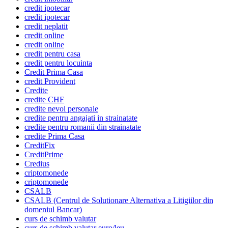
credit ipotecar
credit ipotecar
credit neplatit
credit online
credit online
credit pentru casa
credit pentru locuinta
Credit Prima Casa
credit Provident
Credite
credite CHF
credite nevoi personale
credite pentru angajati in strainatate
credite pentru romanii din strainatate
credite Prima Casa
CreditFix
CreditPrime
Credius
criptomonede
criptomonede
CSALB
CSALB (Centrul de Solutionare Alternativa a Litigiilor din
domeniul Bancar)
curs de schimb valutar
curs de schimb valutar euro/leu