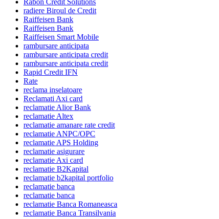
Rabon Credit Solutions
radiere Biroul de Credit
Raiffeisen Bank
Raiffeisen Bank
Raiffeisen Smart Mobile
rambursare anticipata
rambursare anticipata credit
rambursare anticipata credit
Rapid Credit IFN
Rate
reclama inselatoare
Reclamati Axi card
reclamatie Alior Bank
reclamatie Altex
reclamatie amanare rate credit
reclamatie ANPC/OPC
reclamatie APS Holding
reclamatie asigurare
reclamatie Axi card
reclamatie B2Kapital
reclamatie b2kapital portfolio
reclamatie banca
reclamatie banca
reclamatie Banca Romaneasca
reclamatie Banca Transilvania