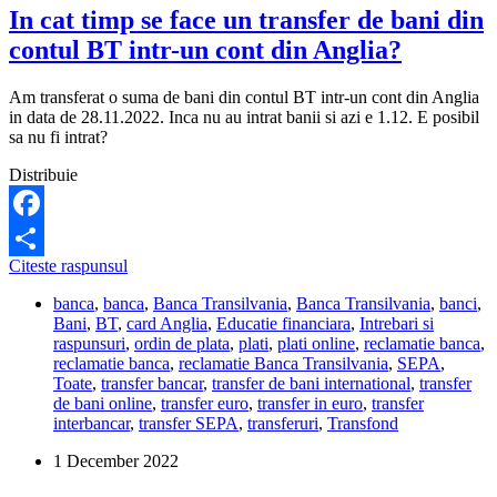
In cat timp se face un transfer de bani din
contul BT intr-un cont din Anglia?
Am transferat o suma de bani din contul BT intr-un cont din Anglia
in data de 28.11.2022. Inca nu au intrat banii si azi e 1.12. E posibil
sa nu fi intrat?
Distribuie
Facebook
In
Citeste raspunsul
Share
cat
banca
,
banca
,
Banca Transilvania
,
Banca Transilvania
,
banci
,
timp
Bani
,
BT
,
card Anglia
,
Educatie financiara
,
Intrebari si
se
raspunsuri
,
ordin de plata
,
plati
,
plati online
,
reclamatie banca
,
face
reclamatie banca
,
reclamatie Banca Transilvania
,
SEPA
,
un
Toate
,
transfer bancar
,
transfer de bani international
,
transfer
transfer
de bani online
,
transfer euro
,
transfer in euro
,
transfer
de
interbancar
,
transfer SEPA
,
transferuri
,
Transfond
bani
din
1 December 2022
contul
BT