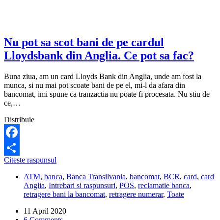
intr-
un
cont
din
Anglia?
Nu pot sa scot bani de pe cardul
Lloydsbank din Anglia. Ce pot sa fac?
Buna ziua, am un card Lloyds Bank din Anglia, unde am fost la
munca, si nu mai pot scoate bani de pe el, mi-l da afara din
bancomat, imi spune ca tranzactia nu poate fi procesata. Nu stiu de
ce,…
Distribuie
Facebook
Nu
Citeste raspunsul
Share
pot
ATM
,
banca
,
Banca Transilvania
,
bancomat
,
BCR
,
card
,
card
sa
Anglia
,
Intrebari si raspunsuri
,
POS
,
reclamatie banca
,
scot
retragere bani la bancomat
,
retragere numerar
,
Toate
bani
de
11 April 2020
pe
6 Comments