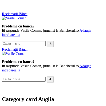
Skip
Reclamații Bănci
to
content
Probleme cu banca?
Iti raspunde Vasile Coman, jurnalist la Bancherul.ro
Adauga
intrebarea ta
Cauta
🔍
in
Reclamații Bănci
site
Probleme cu banca?
Iti raspunde Vasile Coman, jurnalist la Bancherul.ro
Adauga
intrebarea ta
Cauta
🔍
in
site
Category
card Anglia