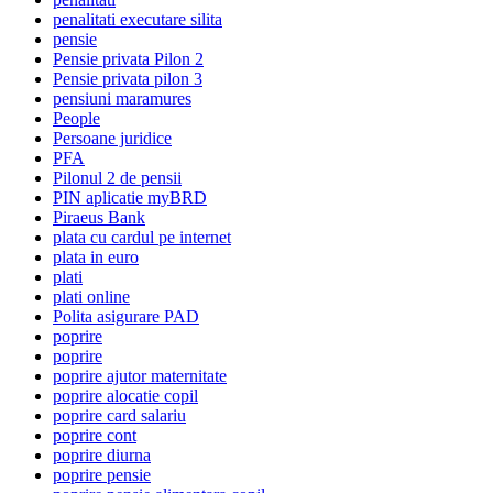
penalitati executare silita
pensie
Pensie privata Pilon 2
Pensie privata pilon 3
pensiuni maramures
People
Persoane juridice
PFA
Pilonul 2 de pensii
PIN aplicatie myBRD
Piraeus Bank
plata cu cardul pe internet
plata in euro
plati
plati online
Polita asigurare PAD
poprire
poprire
poprire ajutor maternitate
poprire alocatie copil
poprire card salariu
poprire cont
poprire diurna
poprire pensie