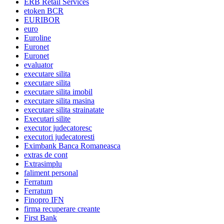
ERB Retail Services
etoken BCR
EURIBOR
euro
Euroline
Euronet
Euronet
evaluator
executare silita
executare silita
executare silita imobil
executare silita masina
executare silita strainatate
Executari silite
executor judecatoresc
executori judecatoresti
Eximbank Banca Romaneasca
extras de cont
Extrasimplu
faliment personal
Ferratum
Ferratum
Finopro IFN
firma recuperare creante
First Bank