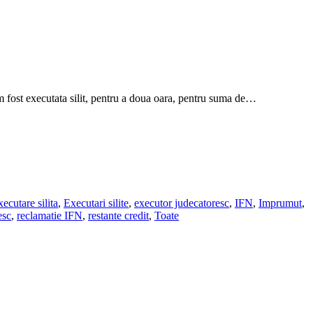
 fost executata silit, pentru a doua oara, pentru suma de…
xecutare silita
,
Executari silite
,
executor judecatoresc
,
IFN
,
Imprumut
,
esc
,
reclamatie IFN
,
restante credit
,
Toate