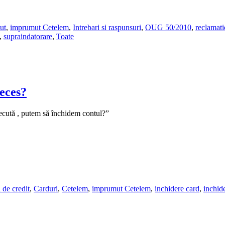
ut
,
imprumut Cetelem
,
Intrebari si raspunsuri
,
OUG 50/2010
,
reclamat
,
supraindatorare
,
Toate
deces?
recută , putem să închidem contul?”
 de credit
,
Carduri
,
Cetelem
,
imprumut Cetelem
,
inchidere card
,
inchid