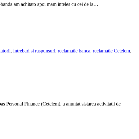
dobanda am achitato apoi mam inteles cu cei de la…
atorii
,
Intrebari si raspunsuri
,
reclamatie banca
,
reclamatie Cetelem
,
s Personal Finance (Cetelem), a anuntat sistarea activitatii de