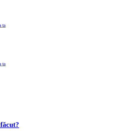
 ta
 ta
 făcut?