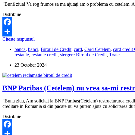
“Bună ziua! Va rog frumos sa ma ajutați am o problema cu cetelem. Am
Distribuie
Facebook
Cetelem
Citeste raspunsul
Share
m-
banca
,
banci
,
Biroul de Credit
,
card
,
Card Cetelem
,
card credit
a
restante
,
restante credit
,
stergere Biroul de Credit
,
Toate
dat
la
23 October 2024
Biroul
de
Credit,
desi
BNP Paribas (Cetelem) nu vrea sa-mi restru
am
platit
lunar
“Buna ziua, Am solicitat la BNP Paribas(Cetelem) restructurarea credit
200
creditare in Romania si din pacate nu va putem ajuta cu solicitarea 
de
lei.
Distribuie
Ce
pot
sa
Facebook