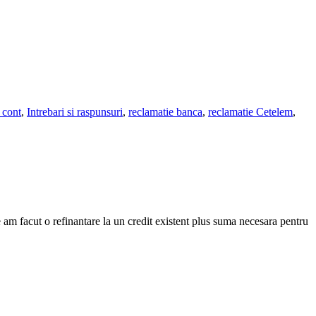
 cont
,
Intrebari si raspunsuri
,
reclamatie banca
,
reclamatie Cetelem
,
m facut o refinantare la un credit existent plus suma necesara pentru