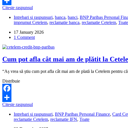
Facebook
Cetelem
Citeste raspunsul
Share
mă
Intrebari si raspunsuri
,
banca
,
banci
,
BNP Paribas Personal Fin
poate
imprumut Cetelem
,
reclamatie banca
,
reclamatie Cetelem
,
Toat
executa
după
17 January 2026
15
1 Comment
zile
de
la
primirea
Cum pot afla cât mai am de plătit la Cete
notificării?
“Aș vrea să știu cum pot afla cât mai am de plată la Cetelem pentru că
Distribuie
Facebook
Cum
Citeste raspunsul
Share
pot
Intrebari si raspunsuri
,
BNP Paribas Personal Finance
,
Card Ce
afla
reclamatie Cetelem
,
reclamatie IFN
,
Toate
cât
mai