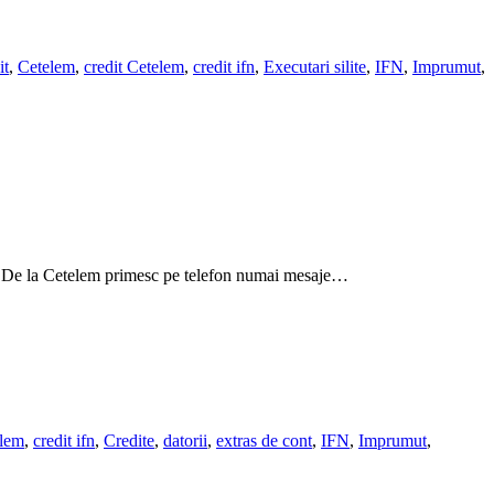
it
,
Cetelem
,
credit Cetelem
,
credit ifn
,
Executari silite
,
IFN
,
Imprumut
,
lei. De la Cetelem primesc pe telefon numai mesaje…
elem
,
credit ifn
,
Credite
,
datorii
,
extras de cont
,
IFN
,
Imprumut
,