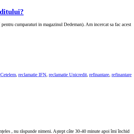
ditului?
 ( pentru cumparaturi in magazinul Dedeman). Am incercat sa fac acest
 Cetelem
,
reclamatie IFN
,
reclamatie Unicredit
,
refinantare
,
refinantare
înțeles , nu răspunde nimeni. Aștept câte 30-40 minute apoi îmi închid