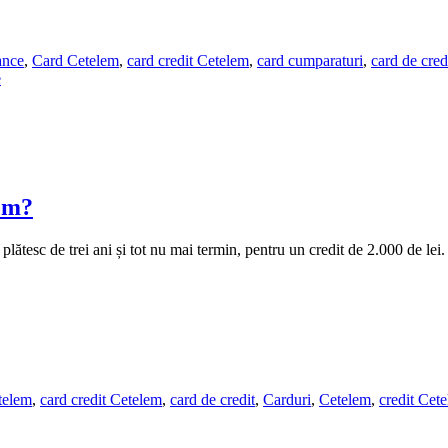
ance
,
Card Cetelem
,
card credit Cetelem
,
card cumparaturi
,
card de cred
e
lem?
 plătesc de trei ani și tot nu mai termin, pentru un credit de 2.000 de 
telem
,
card credit Cetelem
,
card de credit
,
Carduri
,
Cetelem
,
credit Cet