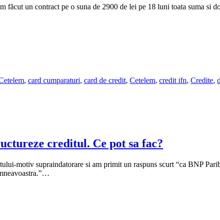
 făcut un contract pe o suna de 2900 de lei pe 18 luni toata suma si 
 Cetelem
,
card cumparaturi
,
card de credit
,
Cetelem
,
credit ifn
,
Credite
,
d
ctureze creditul. Ce pot sa fac?
ului-motiv supraindatorare si am primit un raspuns scurt “ca BNP Pariba
dumneavoastra.”…