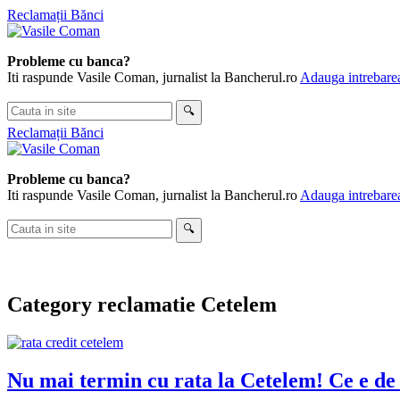
Skip
Reclamații Bănci
to
content
Probleme cu banca?
Iti raspunde Vasile Coman, jurnalist la Bancherul.ro
Adauga intrebarea
Cauta
🔍
in
Reclamații Bănci
site
Probleme cu banca?
Iti raspunde Vasile Coman, jurnalist la Bancherul.ro
Adauga intrebarea
Cauta
🔍
in
site
Category
reclamatie Cetelem
Nu mai termin cu rata la Cetelem! Ce e de