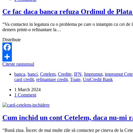
caz
de
Ce fac daca banca refuza Ordinul de Plata
deces?
“Va contactez in legatura cu o problema pe care o intampin cu cei de 
demers printr-o refinantare la…
Distribuie
Facebook
Ce
Citeste raspunsul
Share
fac
banca
,
banci
,
Cetelem
,
Credite
,
IFN
,
Imprumut
,
imprumut Cet
daca
card credit
,
refinantare credit
,
Toate
,
UniCredit Bank
banca
refuza
1 March 2024
Ordinul
1 Comment
de
Plata
Conditionat
(OPC)
Cum inchid un cont Cetelem, daca nu-mi r
pentru
refinantarea
creditului?
“Bună ziua. Încerc de mai multe zile să contactez pe cineva de la Cete