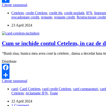
fac?
BNP
Citeste raspunsul
Share
Paribas
Cetelem
,
credit Cetelem
,
credit ifn
,
credit neplatit
,
IFN
,
Imprum
(Cetelem)
rescadentare credit
,
restante
,
restante credit
,
Restructurare credit
nu
vrea
23 April 2024
sa-
mi
restructureze
creditul.
Cum se inchide contul Cetelem, in caz de 
Ce
pot
sa
“Bună ziua, bunica mea avea cont la cetelem , dansa a decedat luna t
fac?
Distribuie
Facebook
Cum
Citeste raspunsul
Share
se
card
,
Card Cetelem
,
card credit Cetelem
,
card cumparaturi
,
card
inchide
Cetelem
,
reclamatie IFN
,
Toate
contul
Cetelem,
22 April 2024
in
1 Comment