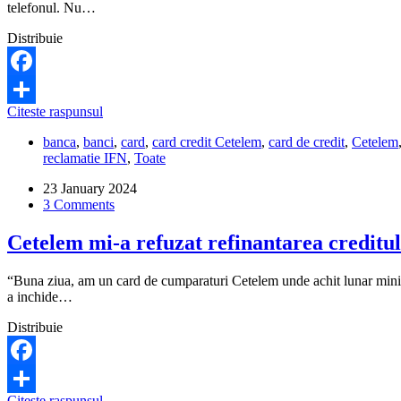
telefonul. Nu…
Distribuie
Facebook
Cum
Citeste raspunsul
Share
inchid
banca
,
banci
,
card
,
card credit Cetelem
,
card de credit
,
Cetelem
un
reclamatie IFN
,
Toate
cont
Cetelem,
23 January 2024
daca
3 Comments
nu-
mi
Cetelem mi-a refuzat refinantarea creditulu
raspunde
la
telefon?
“Buna ziua, am un card de cumparaturi Cetelem unde achit lunar minim
a inchide…
Distribuie
Facebook
Cetelem
Citeste raspunsul