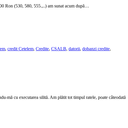
te 500 Ron (530, 580, 555.,..) am sunat acum după…
lem
,
credit Cetelem
,
Credite
,
CSALB
,
datorii
,
dobanzi credite
,
u-mă cu executarea silită. Am plătit tot timpul ratele, poate câteodată