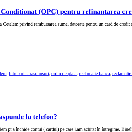
 Conditionat (OPC) pentru refinantarea cre
la Cetelem privind rambursarea sumei datorate pentru un card de credit
elem
,
Intrebari si raspunsuri
,
ordin de plata
,
reclamatie banca
,
reclamatie
aspunde la telefon?
lem pt a închide contul ( cardul) pe care l.am achitat în întregime. Bine