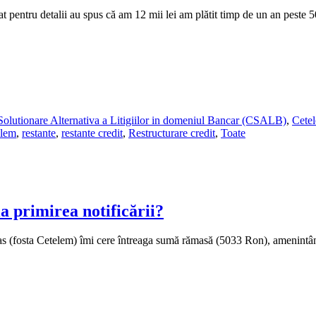
at pentru detalii au spus că am 12 mii lei am plătit timp de un an pes
Solutionare Alternativa a Litigiilor in domeniul Bancar (CSALB)
,
Cete
elem
,
restante
,
restante credit
,
Restructurare credit
,
Toate
a primirea notificării?
bas (fosta Cetelem) îmi cere întreaga sumă rămasă (5033 Ron), amenintând