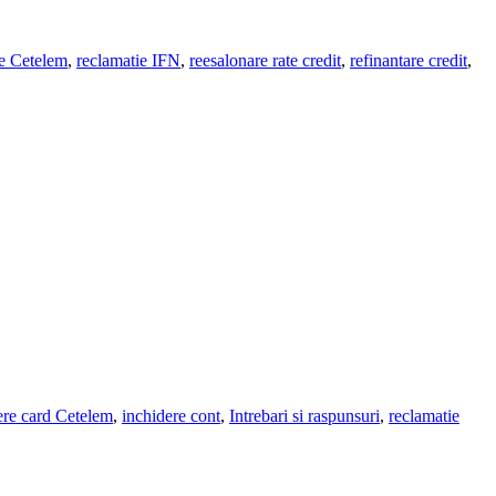
ie Cetelem
,
reclamatie IFN
,
reesalonare rate credit
,
refinantare credit
,
ere card Cetelem
,
inchidere cont
,
Intrebari si raspunsuri
,
reclamatie