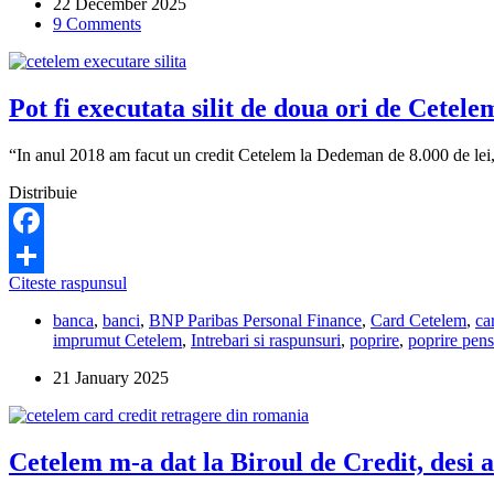
22 December 2025
am
9 Comments
de
plătit
la
Cetelem?
Pot fi executata silit de doua ori de Cetele
“In anul 2018 am facut un credit Cetelem la Dedeman de 8.000 de lei, 
Distribuie
Facebook
Pot
Citeste raspunsul
Share
fi
banca
,
banci
,
BNP Paribas Personal Finance
,
Card Cetelem
,
ca
executata
imprumut Cetelem
,
Intrebari si raspunsuri
,
poprire
,
poprire pens
silit
de
21 January 2025
doua
ori
de
Cetelem?
Cetelem m-a dat la Biroul de Credit, desi a